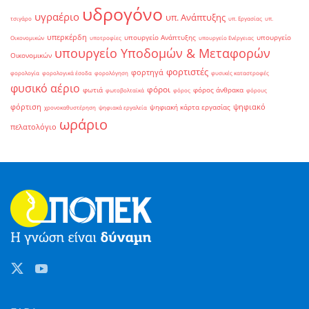
υδρογόνο
υγραέριο
υπ. Ανάπτυξης
τσιγάρο
υπ. Εργασίας
υπ.
υπερκέρδη
υπουργείο Ανάπτυξης
υπουργείο
Οικονομικών
υποτροφίες
υπουργείο Ενέργειας
υπουργείο Υποδομών & Μεταφορών
Οικονομικών
φορτιστές
φορτηγά
φορολογία
φορολογικά έσοδα
φορολόγηση
φυσικές καταστροφές
φυσικό αέριο
φόροι
φωτιά
φόρος άνθρακα
φωτοβολταϊκά
φόρος
φόρους
φόρτιση
ψηφιακό
ψηφιακή κάρτα εργασίας
χρονοκαθυστέρηση
ψηφιακά εργαλεία
ωράριο
πελατολόγιο