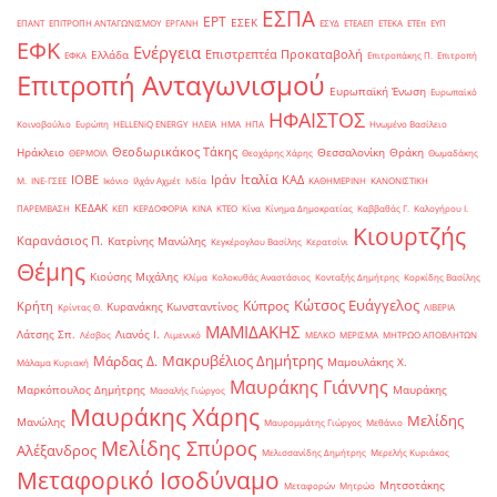
ΕΣΠΑ
ΕΡΤ
ΕΣΕΚ
ΕΠΑΝΤ
ΕΠΙΤΡΟΠΗ ΑΝΤΑΓΩΝΙΣΜΟΥ
ΕΡΓΑΝΗ
ΕΣΥΔ
ΕΤΕΑΕΠ
ΕΤΕΚΑ
ΕΤΕπ
ΕΥΠ
ΕΦΚ
Ενέργεια
Επιστρεπτέα Προκαταβολή
Ελλάδα
ΕΦΚΑ
Επιτροπάκης Π.
Επιτροπή
Επιτροπή Ανταγωνισμού
Ευρωπαϊκή Ένωση
Ευρωπαϊκό
ΗΦΑΙΣΤΟΣ
Κοινοβούλιο
Ευρώπη
ΗELLENiQ ENERGY
ΗΛΕΙΑ
ΗΜΑ
ΗΠΑ
Ηνωμένο Βασίλειο
Θεοδωρικάκος Τάκης
Ηράκλειο
Θεσσαλονίκη
Θράκη
ΘΕΡΜΟΙΛ
Θεοχάρης Χάρης
Θωμαδάκης
Ιταλία
ΙΟΒΕ
Ιράν
ΚΑΔ
Μ.
ΙΝΕ-ΓΣΕΕ
Ικόνιο
Ιλχάν Αχμέτ
Ινδία
ΚΑΘΗΜΕΡΙΝΗ
ΚΑΝΟΝΙΣΤΙΚΗ
ΚΕΔΑΚ
ΠΑΡΕΜΒΑΣΗ
ΚΕΠ
ΚΕΡΔΟΦΟΡΙΑ
ΚΙΝΑ
ΚΤΕΟ
Κίνα
Κίνημα Δημοκρατίας
Καββαθάς Γ.
Καλογήρου Ι.
Κιουρτζής
Καρανάσιος Π.
Κατρίνης Μανώλης
Κεγκέρογλου Βασίλης
Κερατσίνι
Θέμης
Κιούσης Μιχάλης
Κλίμα
Κολοκυθάς Αναστάσιος
Κονταξής Δημήτρης
Κορκίδης Βασίλης
Κώτσος Ευάγγελος
Κύπρος
Κρήτη
Κυρανάκης Κωνσταντίνος
Κρίντας Θ.
ΛΙΒΕΡΙΑ
ΜΑΜΙΔΑΚΗΣ
Λάτσης Σπ.
Λιανός Ι.
Λέσβος
Λιμενικό
ΜΕΛΚΟ
ΜΕΡΙΣΜΑ
ΜΗΤΡΩΟ ΑΠΟΒΛΗΤΩΝ
Μακρυβέλιος Δημήτρης
Μάρδας Δ.
Μαμουλάκης Χ.
Μάλαμα Κυριακή
Μαυράκης Γιάννης
Μαρκόπουλος Δημήτρης
Μαυράκης
Μασαλής Γιώργος
Μαυράκης Χάρης
Μελίδης
Μανώλης
Μαυρομμάτης Γιώργος
Μεθάνιο
Μελίδης Σπύρος
Αλέξανδρος
Μελισσανίδης Δημήτρης
Μερελής Κυριάκος
Μεταφορικό Ισοδύναμο
Μητσοτάκης
Μεταφορών
Μητρώο