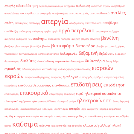
αδειοδότηση
αγωγός
αμόλυβδη
αεροπορικά καύσιμα
αιτήματα
ανάκτηση ατμών
αναβάθμιση
αντλίες
ανασφάλιστα
ανταγωνισμός
ανταποδοτικά
ανακαλύψεις
αναφορές
αναψυκτήρια
απεργία
απόβλητα
απάτη
απαιτήσεις
απαλλαγή
αποζημίωση
αποτελέσματα
αργό πετρέλαιο
απόδειξη
απόσυρση
απόφαση
αργία
αργό
αστυνομία
ατύχημα
βενζίνη
αυτοκίνητα
αυξήσεις
αυξημένα
αυτόματοι πωλητές
αύξηση
βαρέλι
βενζίνες
βυτιοφόρα
βυτιοφόρο
βυτίο
βενζίνης
βιοκαύσιμα
βιοντίζελ
βόμβα
γειτονικές χώρες
δεξαμενή
δεξαμενές
δηλώσεις
γεωτρήσεις
δειγματοληψίες
δελτίο αποστολής
διάρρηξη
διαλύτες
διυλιστήρια
διασύνδεση ταμειακών
διαγωνισμός
δικαστήριο
δόση
δώρα
εισροών
εγκύκλιος
ειδικούς φόρους κατανάλωσης
ειδικός φόρος κατανάλωσης
εκροών
εμπάργκο
εισφορά αλληλεγγύης
εισφορές
εμπρησμός
εμπόριο
ενεργειακή κρίση
επιδοτήσεις
επιδότηση
επίδομα θέρμανσης
επενδύσεις
ενισχύσεις
επικουρικό
ηλεκτρικά αυτοκίνητα
ευρώ
επιθεώρηση
επιμέτρηση
εταιρείες
ηλεκτροκίνηση
ηλεκτρικά οχήματα
ηλεκτρικά ποδήλατα
ηλεκτρικό ρεύμα
θέση
θερμική
ιστορία
καταπόνηση
ιδιωτικά πρατήρια
ισοζύγιο
ισολογισμοί
ισχύ
ιχνηθέτης
κάμερα ασφαλείας
κέρδη
κίνητρα
καταγγελίες
κατανάλωση
κακοκαιρία
κανονισμός
κατάρτιση
καυσίμων
καυσόξυλα
καύσιμα
κλιματική αλλαγή
κλοπή
καύσι
καύσωνας
κερδοσκοπία
κερδοφορία
καυσίμων
κράνος
κράτος
κυβέρνηση
κυβικά
κυρώσεις
λίτρων
λαθραία
λαθρεμπορία