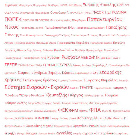
Ξυδάκης Ηρακλής
ΟΒΕ
Κυριάκος
Μπόμπορης Παναγιώτης
Ν.Μάκρη
ΝΑΞΟΣ
Νέα Μάκρη
ΟΓΑ
ΠΕΤΡΟΛΙΝΑ
ΠΑΣΟΚ
Οικονόμου Γ.
ΟΟΣΑ
ΟΦΑΕ
Οικονομικός Ταχυδρόμος
ΠΑΡΑΤΑΣΗ
ΠΑΡΙΣΙ
ΠΟΠΕΚ
Παπαγεωργίου
ΠΡΑΤΗΡΙΑ
ΠΡΟΘΕΣΜΙΑ
Πάνας Απόστολος
Πέτη Πέρκα
Νίκος
Παπαζήσης
Παπαδοπούλου Έλλη
Παπαδημητρίου Μπ.
Παπαδοπούλου Ελισάβετ
Γιάννης
Παπαθανάσης Νίκος
Παπαμιχαήλ Σωτήρης
Παπασταύρου Σταύρος
Παραπολιτικά
Περιφέρεια
Πιερρακάκης Κυριάκος
Πιτσιλής
Αττικής
Πετκίδης Βασίλης
Πετραλιάς Θάνος
Πιστωτικές κάρτες
Γιώργος
Πούλου Γιώτα
Πλακιωτάκης Γιάννης
Πολωνία
Πρέβεζα
Πρατηριούχοι
Προκοπίου Γ.
Ρωσία
Ροδόπη
ΣΑΜΕΕ
ΣΑΠΕΚ
ΡΑΕ
Πρωθυπουργό
Πυροσβεστική
ΣΕΒ
ΣΕΒΤ
ΣΕΔΕ ΙΙ
ΣΕΕΠΕ
ΣΥΡΙΖΑ
ΣΠΥΡΙΔΗΣ
Σαμόλης Λ.
ΣΕΥΠΥΚΕ
ΣΚΑΙ
ΣΜΕΑ
Σάκκος Αντώνης
Σαουδική Αραβία
Σταυράκης
Σιάμισιης Ανδρέας
Σκρέκας Κώστας
ΣτΕ
Σβίγκου Ρ.
Σκυλακάκης Θ.
Χρήστος
Σταϊκούρας Χρήστος
Σωκράτης Φάμελλος
Στράτος Σιμόπουλος
Σύνταξη
Σύστημα Εισροών - Εκροών
ΤΕΑΠΥΚ
Ταπρατζή
ΤΑΜΕΙΟ
Ταγαράς Νίκος
Τζαμπαζλής Γιώργος
Τουρκία
Πολυξένη
Τζάκρη Θεοδώρα
Τζιόλας Χρήστος
Τσίπρας Αλέξης
Τσαμπαζλής Γιώργος
Τσεχία
Τσιάρας Κωνσταντίνος
ΥΜΕ
Υπουργείο Εργασίας
ΦΠΑ
ΦΕΚ
ΦΗΜ
Κοινωνικών Ασφαλίσεων
Υπουργό Ανάπτυξης
ΦΗΜΑΣ
Φίλης Ν.
Φραγκογιάννης
Χαρίτσης Αλ.
ΧΟΝΔΡΙΚΗ
Χατζηθεοδοσίου Γ.
Κώστας
ΧΑΡΤΟΓΡΑΦΗΣΗ
Χάρης Δούκας
Χανιά
Χουρδάκης Μιχαήλ
Χρηστίδου Ραλλία
Χατζηνικολάου Ν.
Χρηματιστήριο
άδεια
έκθεση αποβλήτων
αγγελίες
αγροτικό πετρέλαιο
έκρηξη
έλεγχοι
αγρότες
έλεγχο
έρευνα
έσοδα
αγορές