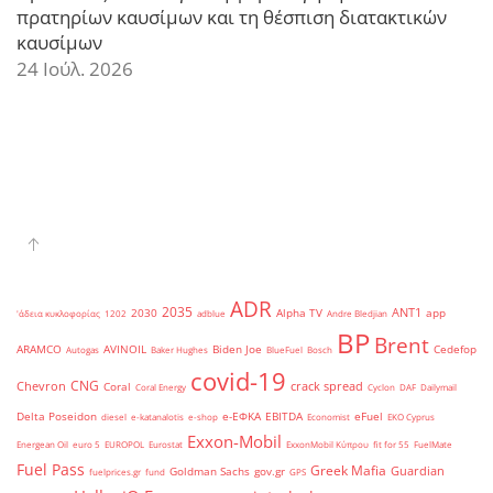
πρατηρίων καυσίμων και τη θέσπιση διατακτικών
καυσίμων
24 Ιούλ. 2026
ADR
2035
ANT1
2030
Alpha TV
app
'άδεια κυκλοφορίας
1202
adblue
Andre Bledjian
BP
Brent
ARAMCO
AVINOIL
Biden Joe
Cedefop
Autogas
Baker Hughes
BlueFuel
Bosch
covid-19
CNG
Chevron
crack spread
Coral
Coral Energy
Cyclon
DAF
Dailymail
Delta Poseidon
e-ΕΦΚΑ
EBITDA
eFuel
diesel
e-katanalotis
e-shop
Economist
EKO Cyprus
Exxon-Mobil
Energean Oil
euro 5
EUROPOL
Eurostat
ExxonMobil Κύπρου
fit for 55
FuelMate
Fuel Pass
Greek Mafia
Guardian
Goldman Sachs
gov.gr
fuelprices.gr
fund
GPS