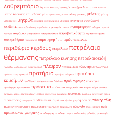
λαθρεμπόριο
λογισμικό
ληστεία
λιπαντήρια
ληστείες
λιγνίτης
λουκέτο
μελέτες
μέτρα δέουσας επιμέλειας
μέτρα προστασίας
μαφία
μείωση
μειώσεις
μελέτη
μητρώα
ναυτιλιακό
μπαταρίες
μεταφορικές
μικρόβια
μικτά κλιμάκια
μπαταρία
νοθεία
ογκομέτρηση
νομοσχέδιο
οδηγοί
νομιμη διακίνηση
νομοθεσία
νόμος
ορυκτά
παραβατικότητα
παράταση
καύσιμα
παραβάσεις
παραβάτικότητα
παραβατικότητατα
παρατηρητήριο τιμών
παραμεθόριος
περιβάλλον
παραπομπή
πετρέλαιο
περιθώριο κέρδους
πετρέλαιο
θέρμανσης
πετρέλαιο κίνησης
πετρελαιοειδή
πλαφόν
πλυντήρια
πληθωρισμός
πλυντήριο
πινακίδες κυκλοφορίας
πιστοποιητικά
πρατήρια
πρατήριο
πράσινο τέλος
πρακτικό
πρατήριο ενέργειας
καυσίμων
προδιαγραφές
προθεσμία
προβλήματα
προγραμματικές δηλώσεις
πρόστιμα
πρόσωπα
πυρκαγιά
προμέτρηση
πρωταθλητές
πτωχευτικός
ρεύμα
ρούβλια
συνάντηση
ρύπανση
ρύποι
σούπερ μάρκετ
στάθμη
στατιστικά
συμμορία
συνέδριο
συνέντευξη τύπου
τάνκερ
τέλη
σφράγιση
συναντήσεις
συνθετικά καύσιμα
συνεργεία
συνταξιοδότηση
τελωνείο
τέλος Επιτηδεύματος
ταξινομήσεις
τιμές
ταξινόμηση
τεκμηρίωση
τηλεδιάσκεψη
τιμοκατάλογοι χονδρικής
τιμολόγηση
τιμολόγιο
τολουόλη
τιμών
τράπεζες
τροπολογία