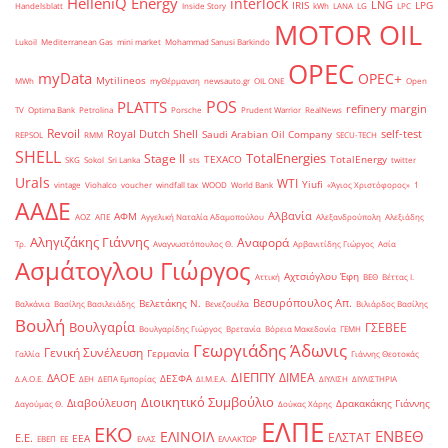
HelleniQ Energy
interlock
LNG
IRIS
LPG
Handelsblatt
Inside Story
kWh
LANA
LG
LPC
MOTOR OIL
Lukoil
Mediterranean Gas
mini market
Mohammad Sanusi Barkindo
OPEC
myData
OPEC+
Mytilineos
MWh
myΘέρμανση
newsauto.gr
OIL ONE
Open
POS
PLATTS
refinery margin
TV
Optima Bank
Petrolina
Porsche
Prudent Warrior
RealNews
Revoil
Royal Dutch Shell
self-test
Saudi Arabian Oil Company
REPSOL
RMM
SECU-TECH
SHELL
TotalEnergies
Stage II
TEXACO
TotalEnergy
SKG
Sokol
Sri Lanka
sts
twitter
Urals
WTI
Yiufi
vintage
Viohalco
voucher
windfall tax
WOOD
World Bank
«Άγιος Χριστόφορος»
΄1
ΑΑΔΕ
Αλβανία
ΑΦΜ
ΑΟΖ
ΑΠΕ
Αγγελική Ναταλία Αδαμοπούλου
Αλεξανδρούπολη
Αλεξιάδης
Αληγιζάκης Γιάννης
Αναφορά
Τρ.
Αναγνωστόπουλος Θ.
Αρβανιτίδης Γιώργος
Ασία
Ασμάτογλου Γιώργος
Αχτσιόγλου Έφη
Αττική
ΒΕΘ
Βέττας Ι.
Βεσυρόπουλος Απ.
Βελετάκης Ν.
Βαλκάνια
Βασίλης Βασιλειάδης
Βενεζουέλα
Βιλιάρδος Βασίλης
Βουλή
Βουλγαρία
ΓΣΕΒΕΕ
Βουλγαρίδης Γιώργος
Βρετανία
Βόρεια Μακεδονία
ΓΕΜΗ
Γεωργιάδης Άδωνις
Γενική Συνέλευση
Γερμανία
Γαλλία
Γιάννης Θεοτοκάς
ΔΙΕΠΠΥ
ΔΙΜΕΑ
ΔΑΟΕ
ΔΕΣΦΑ
Δ.Α.Ο.Ε.
ΔΕΗ
ΔΕΠΑ Εμπορίας
ΔΙ.Μ.Ε.Α.
ΔΙΥΛΙΣΗ
ΔΙΥΛΙΣΤΗΡΙΑ
Διοικητικό Συμβούλιο
Διαβούλευση
Δρακακάκης Γιάννης
Δαγούμας Θ.
Δούκας Χάρης
ΕΛΠΕ
ΕΚΟ
ΕΝΒΕΘ
ΕΛΙΝΟΙΛ
ΕΛΣΤΑΤ
Ε.Ε.
ΕΕΑ
ΕΒΕΠ
ΕΕ
ΕΛΑΣ
ΕΛΛΑΚΤΩΡ