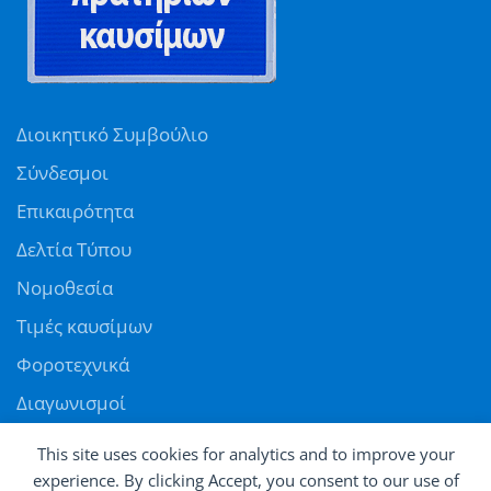
Διοικητικό Συμβούλιο
Σύνδεσμοι
Επικαιρότητα
Δελτία Τύπου
Νομοθεσία
Τιμές καυσίμων
Φοροτεχνικά
Διαγωνισμοί
Αγγελίες
This site uses cookies for analytics and to improve your
Θέσεις εργασίας
experience. By clicking Accept, you consent to our use of