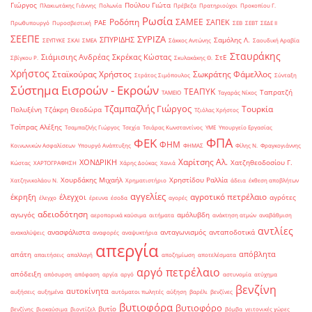
Γιώργος
Πούλου Γιώτα
Πλακιωτάκης Γιάννης
Πολωνία
Πρέβεζα
Πρατηριούχοι
Προκοπίου Γ.
Ρωσία
Ροδόπη
ΣΑΜΕΕ
ΣΑΠΕΚ
ΡΑΕ
Πρωθυπουργό
Πυροσβεστική
ΣΕΒ
ΣΕΒΤ
ΣΕΔΕ ΙΙ
ΣΕΕΠΕ
ΣΥΡΙΖΑ
ΣΠΥΡΙΔΗΣ
Σαμόλης Λ.
ΣΕΥΠΥΚΕ
ΣΚΑΙ
ΣΜΕΑ
Σάκκος Αντώνης
Σαουδική Αραβία
Σταυράκης
Σιάμισιης Ανδρέας
Σκρέκας Κώστας
ΣτΕ
Σβίγκου Ρ.
Σκυλακάκης Θ.
Χρήστος
Σταϊκούρας Χρήστος
Σωκράτης Φάμελλος
Στράτος Σιμόπουλος
Σύνταξη
Σύστημα Εισροών - Εκροών
ΤΕΑΠΥΚ
Ταπρατζή
ΤΑΜΕΙΟ
Ταγαράς Νίκος
Τζαμπαζλής Γιώργος
Τουρκία
Πολυξένη
Τζάκρη Θεοδώρα
Τζιόλας Χρήστος
Τσίπρας Αλέξης
Τσαμπαζλής Γιώργος
Τσεχία
Τσιάρας Κωνσταντίνος
ΥΜΕ
Υπουργείο Εργασίας
ΦΠΑ
ΦΕΚ
ΦΗΜ
Κοινωνικών Ασφαλίσεων
Υπουργό Ανάπτυξης
ΦΗΜΑΣ
Φίλης Ν.
Φραγκογιάννης
Χαρίτσης Αλ.
ΧΟΝΔΡΙΚΗ
Χατζηθεοδοσίου Γ.
Κώστας
ΧΑΡΤΟΓΡΑΦΗΣΗ
Χάρης Δούκας
Χανιά
Χουρδάκης Μιχαήλ
Χρηστίδου Ραλλία
Χατζηνικολάου Ν.
Χρηματιστήριο
άδεια
έκθεση αποβλήτων
αγγελίες
αγροτικό πετρέλαιο
έκρηξη
έλεγχοι
αγρότες
έλεγχο
έρευνα
έσοδα
αγορές
αδειοδότηση
αγωγός
αμόλυβδη
αεροπορικά καύσιμα
αιτήματα
ανάκτηση ατμών
αναβάθμιση
αντλίες
ανασφάλιστα
ανταγωνισμός
ανταποδοτικά
ανακαλύψεις
αναφορές
αναψυκτήρια
απεργία
απόβλητα
απάτη
απαιτήσεις
απαλλαγή
αποζημίωση
αποτελέσματα
αργό πετρέλαιο
απόδειξη
απόσυρση
απόφαση
αργία
αργό
αστυνομία
ατύχημα
βενζίνη
αυτοκίνητα
αυξήσεις
αυξημένα
αυτόματοι πωλητές
αύξηση
βαρέλι
βενζίνες
βυτιοφόρα
βυτιοφόρο
βυτίο
βενζίνης
βιοκαύσιμα
βιοντίζελ
βόμβα
γειτονικές χώρες