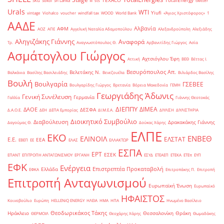
TEXACO
TotalEnergy
SKG
Sokol
Sri Lanka
sts
twitter
Urals
WTI
Yiufi
vintage
Viohalco
voucher
windfall tax
WOOD
World Bank
«Άγιος Χριστόφορος»
΄1
ΑΑΔΕ
Αλβανία
ΑΦΜ
ΑΟΖ
ΑΠΕ
Αγγελική Ναταλία Αδαμοπούλου
Αλεξανδρούπολη
Αλεξιάδης
Αληγιζάκης Γιάννης
Αναφορά
Τρ.
Αναγνωστόπουλος Θ.
Αρβανιτίδης Γιώργος
Ασία
Ασμάτογλου Γιώργος
Αχτσιόγλου Έφη
Αττική
ΒΕΘ
Βέττας Ι.
Βεσυρόπουλος Απ.
Βελετάκης Ν.
Βαλκάνια
Βασίλης Βασιλειάδης
Βενεζουέλα
Βιλιάρδος Βασίλης
Βουλή
Βουλγαρία
ΓΣΕΒΕΕ
Βουλγαρίδης Γιώργος
Βρετανία
Βόρεια Μακεδονία
ΓΕΜΗ
Γεωργιάδης Άδωνις
Γενική Συνέλευση
Γερμανία
Γαλλία
Γιάννης Θεοτοκάς
ΔΙΕΠΠΥ
ΔΙΜΕΑ
ΔΑΟΕ
ΔΕΣΦΑ
Δ.Α.Ο.Ε.
ΔΕΗ
ΔΕΠΑ Εμπορίας
ΔΙ.Μ.Ε.Α.
ΔΙΥΛΙΣΗ
ΔΙΥΛΙΣΤΗΡΙΑ
Διοικητικό Συμβούλιο
Διαβούλευση
Δρακακάκης Γιάννης
Δαγούμας Θ.
Δούκας Χάρης
ΕΛΠΕ
ΕΚΟ
ΕΝΒΕΘ
ΕΛΙΝΟΙΛ
ΕΛΣΤΑΤ
Ε.Ε.
ΕΕΑ
ΕΒΕΠ
ΕΕ
ΕΛΑΣ
ΕΛΛΑΚΤΩΡ
ΕΣΠΑ
ΕΡΤ
ΕΣΕΚ
ΕΠΑΝΤ
ΕΠΙΤΡΟΠΗ ΑΝΤΑΓΩΝΙΣΜΟΥ
ΕΡΓΑΝΗ
ΕΣΥΔ
ΕΤΕΑΕΠ
ΕΤΕΚΑ
ΕΤΕπ
ΕΥΠ
ΕΦΚ
Ενέργεια
Επιστρεπτέα Προκαταβολή
Ελλάδα
ΕΦΚΑ
Επιτροπάκης Π.
Επιτροπή
Επιτροπή Ανταγωνισμού
Ευρωπαϊκή Ένωση
Ευρωπαϊκό
ΗΦΑΙΣΤΟΣ
Κοινοβούλιο
Ευρώπη
ΗELLENiQ ENERGY
ΗΛΕΙΑ
ΗΜΑ
ΗΠΑ
Ηνωμένο Βασίλειο
Θεοδωρικάκος Τάκης
Ηράκλειο
Θεσσαλονίκη
Θράκη
ΘΕΡΜΟΙΛ
Θεοχάρης Χάρης
Θωμαδάκης