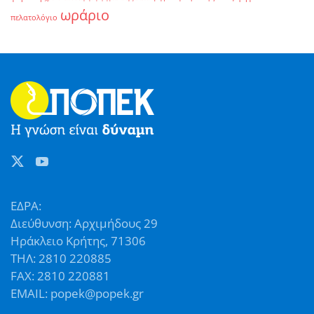
ωράριο
πελατολόγιο
ΕΔΡΑ:
Διεύθυνση: Αρχιμήδους 29
Ηράκλειο Κρήτης, 71306
ΤΗΛ: 2810 220885
FAX: 2810 220881
EMAIL: popek@popek.gr