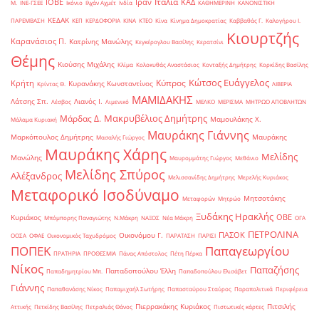
Ιταλία
ΙΟΒΕ
Ιράν
ΚΑΔ
Μ.
ΙΝΕ-ΓΣΕΕ
Ικόνιο
Ιλχάν Αχμέτ
Ινδία
ΚΑΘΗΜΕΡΙΝΗ
ΚΑΝΟΝΙΣΤΙΚΗ
ΚΕΔΑΚ
ΠΑΡΕΜΒΑΣΗ
ΚΕΠ
ΚΕΡΔΟΦΟΡΙΑ
ΚΙΝΑ
ΚΤΕΟ
Κίνα
Κίνημα Δημοκρατίας
Καββαθάς Γ.
Καλογήρου Ι.
Κιουρτζής
Καρανάσιος Π.
Κατρίνης Μανώλης
Κεγκέρογλου Βασίλης
Κερατσίνι
Θέμης
Κιούσης Μιχάλης
Κλίμα
Κολοκυθάς Αναστάσιος
Κονταξής Δημήτρης
Κορκίδης Βασίλης
Κώτσος Ευάγγελος
Κύπρος
Κρήτη
Κυρανάκης Κωνσταντίνος
Κρίντας Θ.
ΛΙΒΕΡΙΑ
ΜΑΜΙΔΑΚΗΣ
Λάτσης Σπ.
Λιανός Ι.
Λέσβος
Λιμενικό
ΜΕΛΚΟ
ΜΕΡΙΣΜΑ
ΜΗΤΡΩΟ ΑΠΟΒΛΗΤΩΝ
Μακρυβέλιος Δημήτρης
Μάρδας Δ.
Μαμουλάκης Χ.
Μάλαμα Κυριακή
Μαυράκης Γιάννης
Μαρκόπουλος Δημήτρης
Μαυράκης
Μασαλής Γιώργος
Μαυράκης Χάρης
Μελίδης
Μανώλης
Μαυρομμάτης Γιώργος
Μεθάνιο
Μελίδης Σπύρος
Αλέξανδρος
Μελισσανίδης Δημήτρης
Μερελής Κυριάκος
Μεταφορικό Ισοδύναμο
Μητσοτάκης
Μεταφορών
Μητρώο
Ξυδάκης Ηρακλής
ΟΒΕ
Κυριάκος
Μπόμπορης Παναγιώτης
Ν.Μάκρη
ΝΑΞΟΣ
Νέα Μάκρη
ΟΓΑ
ΠΕΤΡΟΛΙΝΑ
ΠΑΣΟΚ
Οικονόμου Γ.
ΟΟΣΑ
ΟΦΑΕ
Οικονομικός Ταχυδρόμος
ΠΑΡΑΤΑΣΗ
ΠΑΡΙΣΙ
ΠΟΠΕΚ
Παπαγεωργίου
ΠΡΑΤΗΡΙΑ
ΠΡΟΘΕΣΜΙΑ
Πάνας Απόστολος
Πέτη Πέρκα
Νίκος
Παπαζήσης
Παπαδοπούλου Έλλη
Παπαδημητρίου Μπ.
Παπαδοπούλου Ελισάβετ
Γιάννης
Παπαθανάσης Νίκος
Παπαμιχαήλ Σωτήρης
Παπασταύρου Σταύρος
Παραπολιτικά
Περιφέρεια
Πιερρακάκης Κυριάκος
Πιτσιλής
Αττικής
Πετκίδης Βασίλης
Πετραλιάς Θάνος
Πιστωτικές κάρτες