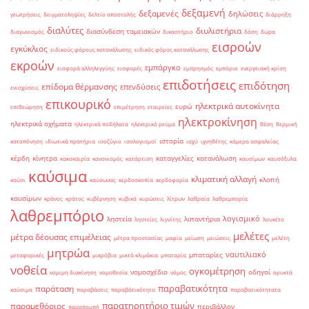
δεξαμενή
δεξαμενές
δηλώσεις
γεωτρήσεις
δειγματοληψίες
δελτίο αποστολής
διάρρηξη
διαλύτες
διυλιστήρια
διασύνδεση ταμειακών
διαγωνισμός
δικαστήριο
δόση
δώρα
εισροών
εγκύκλιος
ειδικούς φόρους κατανάλωσης
ειδικός φόρος κατανάλωσης
εκροών
εμπάργκο
εισφορά αλληλεγγύης
εισφορές
εμπρησμός
εμπόριο
ενεργειακή κρίση
επιδοτήσεις
επιδότηση
επίδομα θέρμανσης
επενδύσεις
ενισχύσεις
επικουρικό
ηλεκτρικά αυτοκίνητα
ευρώ
επιθεώρηση
επιμέτρηση
εταιρείες
ηλεκτροκίνηση
ηλεκτρικά οχήματα
ηλεκτρικά ποδήλατα
ηλεκτρικό ρεύμα
θέση
θερμική
ιστορία
καταπόνηση
ιδιωτικά πρατήρια
ισοζύγιο
ισολογισμοί
ισχύ
ιχνηθέτης
κάμερα ασφαλείας
κέρδη
κίνητρα
καταγγελίες
κατανάλωση
κακοκαιρία
κανονισμός
κατάρτιση
καυσίμων
καυσόξυλα
καύσιμα
κλιματική αλλαγή
κλοπή
καύσι
καύσωνας
κερδοσκοπία
κερδοφορία
καυσίμων
κράνος
κράτος
κυβέρνηση
κυβικά
κυρώσεις
λίτρων
λαθραία
λαθρεμπορία
λαθρεμπόριο
λογισμικό
ληστεία
λιπαντήρια
ληστείες
λιγνίτης
λουκέτο
μελέτες
μέτρα δέουσας επιμέλειας
μέτρα προστασίας
μαφία
μείωση
μειώσεις
μελέτη
μητρώα
ναυτιλιακό
μπαταρίες
μεταφορικές
μικρόβια
μικτά κλιμάκια
μπαταρία
νοθεία
ογκομέτρηση
νομοσχέδιο
οδηγοί
νομιμη διακίνηση
νομοθεσία
νόμος
ορυκτά
παραβατικότητα
παράταση
καύσιμα
παραβάσεις
παραβάτικότητα
παραβατικότητατα
παρατηρητήριο τιμών
παραμεθόριος
περιβάλλον
παραπομπή