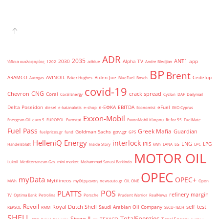
ADR
2035
ANT1
2030
Alpha TV
app
'άδεια κυκλοφορίας
1202
adblue
Andre Bledjian
BP
Brent
ARAMCO
AVINOIL
Biden Joe
Cedefop
Autogas
Baker Hughes
BlueFuel
Bosch
covid-19
CNG
Chevron
crack spread
Coral
Coral Energy
Cyclon
DAF
Dailymail
Delta Poseidon
e-ΕΦΚΑ
EBITDA
eFuel
diesel
e-katanalotis
e-shop
Economist
EKO Cyprus
Exxon-Mobil
Energean Oil
euro 5
EUROPOL
Eurostat
ExxonMobil Κύπρου
fit for 55
FuelMate
Fuel Pass
Greek Mafia
Guardian
Goldman Sachs
gov.gr
fuelprices.gr
fund
GPS
HelleniQ Energy
interlock
LNG
IRIS
LPG
Handelsblatt
Inside Story
kWh
LANA
LG
LPC
MOTOR OIL
Lukoil
Mediterranean Gas
mini market
Mohammad Sanusi Barkindo
OPEC
myData
OPEC+
Mytilineos
MWh
myΘέρμανση
newsauto.gr
OIL ONE
Open
POS
PLATTS
refinery margin
TV
Optima Bank
Petrolina
Porsche
Prudent Warrior
RealNews
Revoil
Royal Dutch Shell
self-test
Saudi Arabian Oil Company
REPSOL
RMM
SECU-TECH
SHELL
TotalEnergies
Stage II