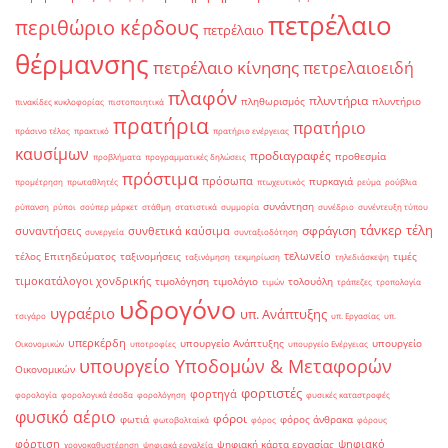
πετρέλαιο
περιθώριο κέρδους
πετρέλαιο
θέρμανσης
πετρέλαιο κίνησης
πετρελαιοειδή
πλαφόν
πλυντήρια
πληθωρισμός
πλυντήριο
πινακίδες κυκλοφορίας
πιστοποιητικά
πρατήρια
πρατήριο
πράσινο τέλος
πρακτικό
πρατήριο ενέργειας
καυσίμων
προδιαγραφές
προθεσμία
προβλήματα
προγραμματικές δηλώσεις
πρόστιμα
πρόσωπα
πυρκαγιά
προμέτρηση
πρωταθλητές
πτωχευτικός
ρεύμα
ρούβλια
συνάντηση
ρύπανση
ρύποι
σούπερ μάρκετ
στάθμη
στατιστικά
συμμορία
συνέδριο
συνέντευξη τύπου
τάνκερ
τέλη
σφράγιση
συναντήσεις
συνθετικά καύσιμα
συνεργεία
συνταξιοδότηση
τελωνείο
τέλος Επιτηδεύματος
ταξινομήσεις
τιμές
ταξινόμηση
τεκμηρίωση
τηλεδιάσκεψη
τιμοκατάλογοι χονδρικής
τιμολόγηση
τιμολόγιο
τολουόλη
τιμών
τράπεζες
τροπολογία
υδρογόνο
υγραέριο
υπ. Ανάπτυξης
τσιγάρο
υπ. Εργασίας
υπ.
υπερκέρδη
υπουργείο Ανάπτυξης
υπουργείο
Οικονομικών
υποτροφίες
υπουργείο Ενέργειας
υπουργείο Υποδομών & Μεταφορών
Οικονομικών
φορτιστές
φορτηγά
φορολογία
φορολογικά έσοδα
φορολόγηση
φυσικές καταστροφές
φυσικό αέριο
φόροι
φωτιά
φόρος άνθρακα
φωτοβολταϊκά
φόρος
φόρους
φόρτιση
ψηφιακό
ψηφιακή κάρτα εργασίας
χρονοκαθυστέρηση
ψηφιακά εργαλεία