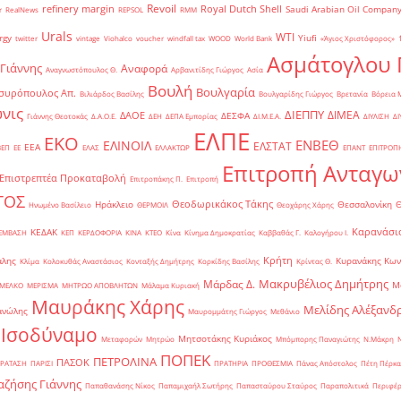
Revoil
refinery margin
Royal Dutch Shell
Saudi Arabian Oil Compan
r
RealNews
REPSOL
RMM
Urals
WTI
rgy
Yiufi
twitter
vintage
Viohalco
voucher
windfall tax
WOOD
World Bank
«Άγιος Χριστόφορος»
΄
Ασμάτογλου 
 Γιάννης
Αναφορά
Αναγνωστόπουλος Θ.
Αρβανιτίδης Γιώργος
Ασία
Βουλή
Βουλγαρία
συρόπουλος Απ.
Βιλιάρδος Βασίλης
Βουλγαρίδης Γιώργος
Βρετανία
Βόρεια 
νις
ΔΙΕΠΠΥ
ΔΙΜΕΑ
ΔΑΟΕ
ΔΕΣΦΑ
Γιάννης Θεοτοκάς
Δ.Α.Ο.Ε.
ΔΕΗ
ΔΕΠΑ Εμπορίας
ΔΙ.Μ.Ε.Α.
ΔΙΥΛΙΣΗ
ΔΙ
ΕΛΠΕ
ΕΚΟ
ΕΝΒΕΘ
ΕΛΙΝΟΙΛ
ΕΛΣΤΑΤ
ΕΕΑ
ΒΕΠ
ΕΕ
ΕΛΑΣ
ΕΛΛΑΚΤΩΡ
ΕΠΑΝΤ
ΕΠΙΤΡΟΠ
Επιτροπή Ανταγω
Επιστρεπτέα Προκαταβολή
Επιτροπάκης Π.
Επιτροπή
ΤΟΣ
Θεοδωρικάκος Τάκης
Ηράκλειο
Θεσσαλονίκη
Ηνωμένο Βασίλειο
ΘΕΡΜΟΙΛ
Θεοχάρης Χάρης
Καρανάσιο
ΚΕΔΑΚ
ΡΕΜΒΑΣΗ
ΚΕΠ
ΚΕΡΔΟΦΟΡΙΑ
ΚΙΝΑ
ΚΤΕΟ
Κίνα
Κίνημα Δημοκρατίας
Καββαθάς Γ.
Καλογήρου Ι.
Κρήτη
άλης
Κυρανάκης Κων
Κλίμα
Κολοκυθάς Αναστάσιος
Κονταξής Δημήτρης
Κορκίδης Βασίλης
Κρίντας Θ.
Μακρυβέλιος Δημήτρης
Μάρδας Δ.
Μ
ΜΕΛΚΟ
ΜΕΡΙΣΜΑ
ΜΗΤΡΩΟ ΑΠΟΒΛΗΤΩΝ
Μάλαμα Κυριακή
Μαυράκης Χάρης
Μελίδης Αλέξανδ
ανώλης
Μαυρομμάτης Γιώργος
Μεθάνιο
 Ισοδύναμο
Μητσοτάκης Κυριάκος
Μεταφορών
Μητρώο
Μπόμπορης Παναγιώτης
Ν.Μάκρη
ΠΟΠΕΚ
ΠΕΤΡΟΛΙΝΑ
ΠΑΣΟΚ
ΡΑΤΑΣΗ
ΠΑΡΙΣΙ
ΠΡΑΤΗΡΙΑ
ΠΡΟΘΕΣΜΙΑ
Πάνας Απόστολος
Πέτη Πέρκα
ζήσης Γιάννης
Παπαθανάσης Νίκος
Παπαμιχαήλ Σωτήρης
Παπασταύρου Σταύρος
Παραπολιτικά
Περιφέρ