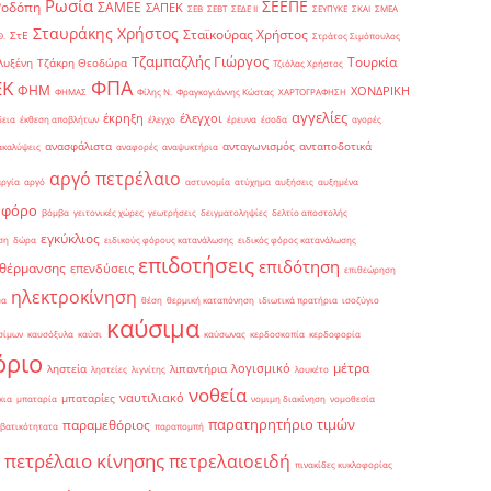
Ρωσία
ΣΕΕΠΕ
Ροδόπη
ΣΑΜΕΕ
ΣΑΠΕΚ
ΣΕΒ
ΣΕΒΤ
ΣΕΔΕ ΙΙ
ΣΕΥΠΥΚΕ
ΣΚΑΙ
ΣΜΕΑ
Σταυράκης Χρήστος
Σταϊκούρας Χρήστος
ΣτΕ
Θ.
Στράτος Σιμόπουλος
Τζαμπαζλής Γιώργος
Τουρκία
λυξένη
Τζάκρη Θεοδώρα
Τζιόλας Χρήστος
ΦΠΑ
ΕΚ
ΦΗΜ
ΧΟΝΔΡΙΚΗ
ΦΗΜΑΣ
Φίλης Ν.
Φραγκογιάννης Κώστας
ΧΑΡΤΟΓΡΑΦΗΣΗ
αγγελίες
έκρηξη
έλεγχοι
δεια
έκθεση αποβλήτων
έλεγχο
έρευνα
έσοδα
αγορές
ανασφάλιστα
ανταγωνισμός
ανταποδοτικά
ακαλύψεις
αναφορές
αναψυκτήρια
αργό πετρέλαιο
αργία
αργό
αστυνομία
ατύχημα
αυξήσεις
αυξημένα
οφόρο
βόμβα
γειτονικές χώρες
γεωτρήσεις
δειγματοληψίες
δελτίο αποστολής
εγκύκλιος
ση
δώρα
ειδικούς φόρους κατανάλωσης
ειδικός φόρος κατανάλωσης
επιδοτήσεις
επιδότηση
 θέρμανσης
επενδύσεις
επιθεώρηση
ηλεκτροκίνηση
μα
θέση
θερμική καταπόνηση
ιδιωτικά πρατήρια
ισοζύγιο
καύσιμα
σίμων
καυσόξυλα
καύσι
καύσωνας
κερδοσκοπία
κερδοφορία
όριο
μέτρα
λογισμικό
ληστεία
λιπαντήρια
ληστείες
λιγνίτης
λουκέτο
νοθεία
ναυτιλιακό
μπαταρίες
κια
μπαταρία
νομιμη διακίνηση
νομοθεσία
παρατηρητήριο τιμών
παραμεθόριος
βατικότητατα
παραπομπή
πετρέλαιο κίνησης
πετρελαιοειδή
πινακίδες κυκλοφορίας