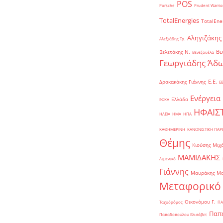
POS
Porsche
Prudent Warrio
TotalEnergies
TotalEne
Αληγιζάκης
Αλεξιάδης Τρ.
Βε
Βελετάκης Ν.
Βενεζουέλα
Γεωργιάδης Άδω
Ε.Ε.
Δρακακάκης Γιάννης
Ε
Ενέργεια
Ελλάδα
ΕΦΚΑ
ΗΦΑΙΣ
ΗΛΕΙΑ
ΗΜΑ
ΗΠΑ
ΚΑΘΗΜΕΡΙΝΗ
ΚΑΝΟΝΙΣΤΙΚΗ ΠΑ
Θέμης
Κιούσης Μιχ
ΜΑΜΙΔΑΚΗΣ
Λιμενικό
Γιάννης
Μαυράκης Μ
Μεταφορικό
Οικονόμου Γ.
Ταχυδρόμος
ΠΑ
Παπα
Παπαδοπούλου Ελισάβετ