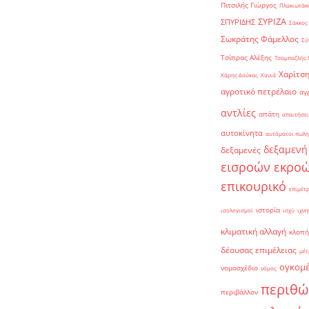
Πιτσιλής Γιώργος
Πλακιωτάκη
ΣΥΡΙΖΑ
ΣΠΥΡΙΔΗΣ
Σάκκος
Σωκράτης Φάμελλος
Σύ
Τσίπρας Αλέξης
Τσαμπαζλής 
Χαρίτση
Χάρης Δούκας
Χανιά
αγροτικό πετρέλαιο
αγ
αντλίες
απάτη
απαιτήσει
αυτοκίνητα
αυτόματοι πωλη
δεξαμενή
δεξαμενές
εισροών εκρο
επικουρικό
επιμέτ
ιστορία
ισολογισμοί
ισχύ
ιχνη
κλιματική αλλαγή
κλοπή
δέουσας επιμέλειας
μέτ
ογκομ
νομοσχέδιο
νόμος
περιθώ
περιβάλλον