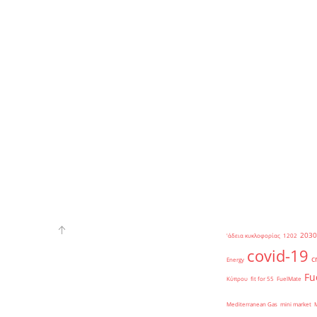
2030
'άδεια κυκλοφορίας
1202
covid-19
c
Energy
Fu
Κύπρου
fit for 55
FuelMate
Mediterranean Gas
mini market