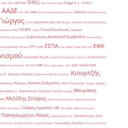
SHELL
Stage II
self-test
y
TEXACO
SECU-TECH
SKG
Sokol
Sri Lanka
sts
ΑΑΔΕ
Αλβανία
ΑΦΜ
1
ΑΟΖ
ΑΠΕ
Αγγελική Ναταλία Αδαμοπούλου
Αλεξανδρούπολη
Γιώργος
Αχτσιόγλου Έφη
Αττική
ΒΕΘ
Βέττας Ι.
Βαλκάνια
Βασίλης Βασιλειάδης
Γενική Συνέλευση
ΓΣΕΒΕΕ
Γερμανία
Μακεδονία
ΓΕΜΗ
Γαλλία
Διοικητικό Συμβούλιο
Διαβούλευση
ΥΛΙΣΤΗΡΙΑ
Δαγούμας Θ.
Δούκας Χάρης
ΕΦΚ
ΕΣΠΑ
ΕΡΤ
ΕΣΕΚ
Η ΑΝΤΑΓΩΝΙΣΜΟΥ
ΕΡΓΑΝΗ
ΕΣΥΔ
ΕΤΕΑΕΠ
ΕΤΕΚΑ
ΕΤΕπ
ΕΥΠ
νισμού
Ευρωπαϊκή Ένωση
Ευρωπαϊκό Κοινοβούλιο
Ευρώπη
ΗELLENiQ ENERGY
Ιταλία
ΙΟΒΕ
Ιράν
ΚΑΔ
Θράκη
Θωμαδάκης Μ.
ΙΝΕ-ΓΣΕΕ
Ικόνιο
Ιλχάν Αχμέτ
Ινδία
Κιουρτζής
ς Π.
Κατρίνης Μανώλης
Κεγκέρογλου Βασίλης
Κερατσίνι
Κώτσος Ευάγγελος
Κύπρος
σταντίνος
Λάτσης Σπ.
Λιανός Ι.
ΛΙΒΕΡΙΑ
Λέσβος
Μαυράκης
αμουλάκης Χ.
Μαρκόπουλος Δημήτρης
Μασαλής Γιώργος
Μελίδης Σπύρος
ρος
Μελισσανίδης Δημήτρης
Μερελής Κυριάκος
Ξυδάκης Ηρακλής
ΟΒΕ
ΝΑΞΟΣ
Νέα Μάκρη
ΟΓΑ
ΟΟΣΑ
ΟΦΑΕ
Οικονομικός
Παπαγεωργίου Νίκος
Παπαδοπούλου Έλλη
Παπαδημητρίου Μπ.
Πιερρακάκης Κυριάκος
εια Αττικής
Πετκίδης Βασίλης
Πετραλιάς Θάνος
Πιστωτικές κάρτες