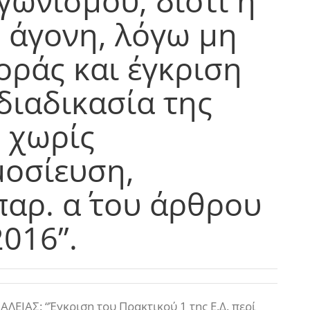
γωνισμού, διότι η
 άγονη, λόγω μη
ράς και έγκριση
διαδικασία της
 χωρίς
οσίευση,
αρ. α΄ του άρθρου
2016”.
ΛΕΙΑΣ: “Έγκριση του Πρακτικού 1 της Ε.Δ. περί