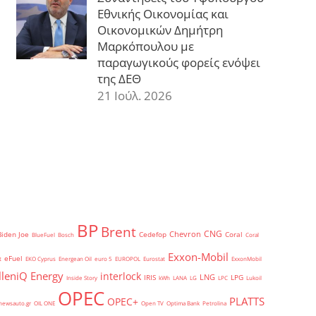
Εθνικής Οικονομίας και
Οικονομικών Δημήτρη
Μαρκόπουλου με
παραγωγικούς φορείς ενόψει
της ΔΕΘ
21 Ιούλ. 2026
BP
Brent
CNG
Chevron
Biden Joe
Cedefop
Coral
BlueFuel
Bosch
Coral
Exxon-Mobil
eFuel
t
EKO Cyprus
Energean Oil
euro 5
EUROPOL
Eurostat
ExxonMobil
lleniQ Energy
interlock
LNG
IRIS
LPG
Inside Story
kWh
LANA
LG
LPC
Lukoil
OPEC
PLATTS
OPEC+
newsauto.gr
OIL ONE
Open TV
Optima Bank
Petrolina