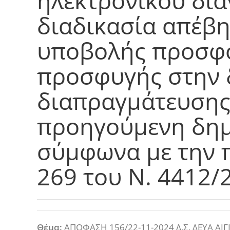
ηλεκτρονικού δια
διαδικασία απέβη
υποβολής προσφο
προσφυγής στην 
διαπραγμάτευσης
προηγούμενη δημ
σύμφωνα με την π
269 του Ν. 4412/
Θέμα:
ΑΠΟΦΑΣΗ 156/22-11-2024 Δ.Σ. ΔΕΥΑ ΑΙΓΙΑ