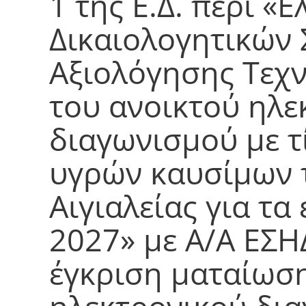
1 της Ε.Δ. περί «
Δικαιολογητικών
Αξιολόγησης Τεχ
του ανοικτού ηλε
διαγωνισμού με τ
υγρών καυσίμων τ
Αιγιαλείας για τα
2027» με Α/Α ΕΣΗ
έγκριση ματαίωση