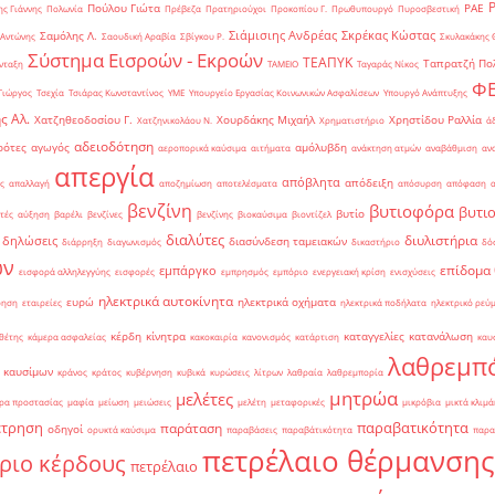
Πούλου Γιώτα
ΡΑΕ
ς Γιάννης
Πολωνία
Πρέβεζα
Πρατηριούχοι
Προκοπίου Γ.
Πρωθυπουργό
Πυροσβεστική
Σιάμισιης Ανδρέας
Σκρέκας Κώστας
Σαμόλης Λ.
 Αντώνης
Σαουδική Αραβία
Σβίγκου Ρ.
Σκυλακάκης 
Σύστημα Εισροών - Εκροών
ΤΕΑΠΥΚ
Ταπρατζή Πο
νταξη
ΤΑΜΕΙΟ
Ταγαράς Νίκος
Φ
Γιώργος
Τσεχία
Τσιάρας Κωνσταντίνος
ΥΜΕ
Υπουργείο Εργασίας Κοινωνικών Ασφαλίσεων
Υπουργό Ανάπτυξης
ς Αλ.
Χατζηθεοδοσίου Γ.
Χουρδάκης Μιχαήλ
Χρηστίδου Ραλλία
Χατζηνικολάου Ν.
Χρηματιστήριο
ά
αδειοδότηση
ρότες
αγωγός
αμόλυβδη
αεροπορικά καύσιμα
αιτήματα
ανάκτηση ατμών
αναβάθμιση
αν
απεργία
απόβλητα
απόδειξη
ς
απαλλαγή
αποζημίωση
αποτελέσματα
απόσυρση
απόφαση
βενζίνη
βυτιοφόρα
βυτι
βυτίο
τές
αύξηση
βαρέλι
βενζίνες
βενζίνης
βιοκαύσιμα
βιοντίζελ
διαλύτες
διυλιστήρια
δηλώσεις
διασύνδεση ταμειακών
διάρρηξη
διαγωνισμός
δικαστήριο
δό
ών
επίδομα
εμπάργκο
εισφορά αλληλεγγύης
εισφορές
εμπρησμός
εμπόριο
ενεργειακή κρίση
ενισχύσεις
ηλεκτρικά αυτοκίνητα
ευρώ
ηλεκτρικά οχήματα
ρηση
εταιρείες
ηλεκτρικά ποδήλατα
ηλεκτρικό ρεύ
κέρδη
κίνητρα
καταγγελίες
κατανάλωση
θέτης
κάμερα ασφαλείας
κακοκαιρία
κανονισμός
κατάρτιση
καυ
λαθρεμπ
 καυσίμων
κράνος
κράτος
κυβέρνηση
κυβικά
κυρώσεις
λίτρων
λαθραία
λαθρεμπορία
μητρώα
μελέτες
ρα προστασίας
μαφία
μείωση
μειώσεις
μελέτη
μεταφορικές
μικρόβια
μικτά κλιμά
έτρηση
παραβατικότητα
παράταση
οδηγοί
ορυκτά καύσιμα
παραβάσεις
παραβάτικότητα
παρα
πετρέλαιο θέρμανσης
ριο κέρδους
πετρέλαιο