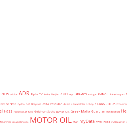
ADR
2035
ANT1
Alpha TV
app
ARAMCO
AVINOIL
adblue
Andre Bledjian
Autogas
Baker Hughes
rack spread
Delta Poseidon
e-ΕΦΚΑ
EBITDA
Cyclon
DAF
Dailymail
diesel
e-katanalotis
e-shop
Economis
He
el Pass
Greek Mafia
Guardian
Goldman Sachs
gov.gr
fuelprices.gr
fund
GPS
Handelsblatt
MOTOR OIL
myData
Mytilineos
Mohammad Sanusi Barkindo
MWh
myΘέρμανση