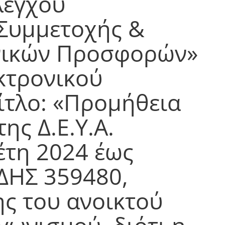
Ελέγχου
 Συμμετοχής &
νικών Προσφορών»
κτρονικού
ίτλο: «Προμήθεια
ης Δ.Ε.Υ.Α.
 έτη 2024 έως
ΔΗΣ 359480,
ς του ανοικτού