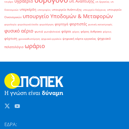
υγραέριο
υπ. Ανάπτυξης
τσιγάρο
υπ. Εργασίας
υπ.
υπερκέρδη
υπουργείο Ανάπτυξης
υπουργείο
Οικονομικών
υποτροφίες
υπουργείο Ενέργειας
υπουργείο Υποδομών & Μεταφορών
Οικονομικών
φορτιστές
φορτηγά
φορολογία
φορολογικά έσοδα
φορολόγηση
φυσικές καταστροφές
φυσικό αέριο
φόροι
φωτιά
φόρος άνθρακα
φωτοβολταϊκά
φόρος
φόρους
φόρτιση
ψηφιακό
ψηφιακή κάρτα εργασίας
χρονοκαθυστέρηση
ψηφιακά εργαλεία
ωράριο
πελατολόγιο
ΕΔΡΑ: