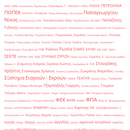
ΠΕΤΡΟΛΙΝΑ
ΠΑΣΟΚ
Οικονόμου Γ.
ΟΟΣΑ
ΟΦΑΕ
Οικονομικός Ταχυδρόμος
ΠΑΡΑΤΑΣΗ
ΠΑΡΙΣΙ
ΠΟΠΕΚ
Παπαγεωργίου
ΠΡΑΤΗΡΙΑ
ΠΡΟΘΕΣΜΙΑ
Πάνας Απόστολος
Πέτη Πέρκα
Νίκος
Παπαζήσης
Παπαδοπούλου Έλλη
Παπαδημητρίου Μπ.
Παπαδοπούλου Ελισάβετ
Γιάννης
Παπαθανάσης Νίκος
Παπαμιχαήλ Σωτήρης
Παπασταύρου Σταύρος
Παραπολιτικά
Περιφέρεια
Πιερρακάκης Κυριάκος
Πιτσιλής
Αττικής
Πετκίδης Βασίλης
Πετραλιάς Θάνος
Πιστωτικές κάρτες
Γιώργος
Πούλου Γιώτα
Πλακιωτάκης Γιάννης
Πολωνία
Πρέβεζα
Πρατηριούχοι
Προκοπίου Γ.
Ρωσία
Ροδόπη
ΣΑΜΕΕ
ΣΑΠΕΚ
ΡΑΕ
Πρωθυπουργό
Πυροσβεστική
ΣΕΒ
ΣΕΒΤ
ΣΕΔΕ ΙΙ
ΣΕΕΠΕ
ΣΥΡΙΖΑ
ΣΠΥΡΙΔΗΣ
Σαμόλης Λ.
ΣΕΥΠΥΚΕ
ΣΚΑΙ
ΣΜΕΑ
Σάκκος Αντώνης
Σαουδική Αραβία
Σταυράκης
Σιάμισιης Ανδρέας
Σκρέκας Κώστας
ΣτΕ
Σβίγκου Ρ.
Σκυλακάκης Θ.
Χρήστος
Σταϊκούρας Χρήστος
Σωκράτης Φάμελλος
Στράτος Σιμόπουλος
Σύνταξη
Σύστημα Εισροών - Εκροών
ΤΕΑΠΥΚ
Ταπρατζή
ΤΑΜΕΙΟ
Ταγαράς Νίκος
Τζαμπαζλής Γιώργος
Τουρκία
Πολυξένη
Τζάκρη Θεοδώρα
Τζιόλας Χρήστος
Τσίπρας Αλέξης
Τσαμπαζλής Γιώργος
Τσεχία
Τσιάρας Κωνσταντίνος
ΥΜΕ
Υπουργείο Εργασίας
ΦΠΑ
ΦΕΚ
ΦΗΜ
Κοινωνικών Ασφαλίσεων
Υπουργό Ανάπτυξης
ΦΗΜΑΣ
Φίλης Ν.
Φραγκογιάννης
Χαρίτσης Αλ.
ΧΟΝΔΡΙΚΗ
Χατζηθεοδοσίου Γ.
Κώστας
ΧΑΡΤΟΓΡΑΦΗΣΗ
Χάρης Δούκας
Χανιά
Χουρδάκης Μιχαήλ
Χρηστίδου Ραλλία
Χατζηνικολάου Ν.
Χρηματιστήριο
άδεια
έκθεση αποβλήτων
αγγελίες
αγροτικό πετρέλαιο
έκρηξη
έλεγχοι
αγρότες
έλεγχο
έρευνα
έσοδα
αγορές
αδειοδότηση
αγωγός
αμόλυβδη
αεροπορικά καύσιμα
αιτήματα
ανάκτηση ατμών
αναβάθμιση