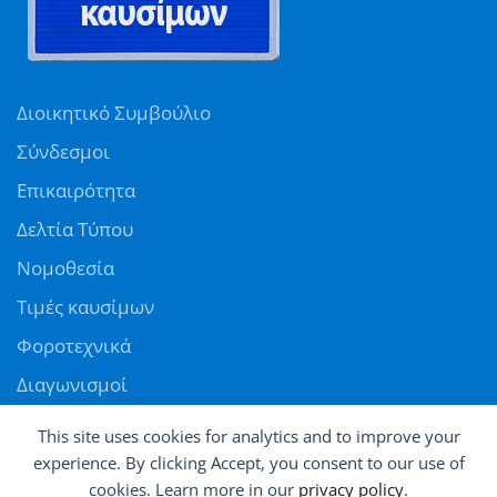
Διοικητικό Συμβούλιο
Σύνδεσμοι
Επικαιρότητα
Δελτία Τύπου
Νομοθεσία
Τιμές καυσίμων
Φοροτεχνικά
Διαγωνισμοί
Αγγελίες
This site uses cookies for analytics and to improve your
Θέσεις εργασίας
experience. By clicking Accept, you consent to our use of
cookies. Learn more in our
privacy policy
.