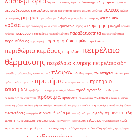
λαθρεμπόριο
λογισμικό
ληστεία
λιπαντήρια
ληστείες
λιγνίτης
λουκέτο
μελέτες
μέτρα δέουσας επιμέλειας
μέτρα προστασίας
μαφία
μείωση
μειώσεις
μελέτη
μητρώα
ναυτιλιακό
μπαταρίες
μεταφορικές
μικρόβια
μικτά κλιμάκια
μπαταρία
νοθεία
ογκομέτρηση
νομοσχέδιο
οδηγοί
νομιμη διακίνηση
νομοθεσία
νόμος
ορυκτά
παραβατικότητα
παράταση
καύσιμα
παραβάσεις
παραβάτικότητα
παραβατικότητατα
παρατηρητήριο τιμών
παραμεθόριος
περιβάλλον
παραπομπή
πετρέλαιο
περιθώριο κέρδους
πετρέλαιο
θέρμανσης
πετρέλαιο κίνησης
πετρελαιοειδή
πλαφόν
πλυντήρια
πληθωρισμός
πλυντήριο
πινακίδες κυκλοφορίας
πιστοποιητικά
πρατήρια
πρατήριο
πράσινο τέλος
πρακτικό
πρατήριο ενέργειας
καυσίμων
προδιαγραφές
προθεσμία
προβλήματα
προγραμματικές δηλώσεις
πρόστιμα
πρόσωπα
πυρκαγιά
προμέτρηση
πρωταθλητές
πτωχευτικός
ρεύμα
ρούβλια
συνάντηση
ρύπανση
ρύποι
σούπερ μάρκετ
στάθμη
στατιστικά
συμμορία
συνέδριο
συνέντευξη τύπου
τάνκερ
τέλη
σφράγιση
συναντήσεις
συνθετικά καύσιμα
συνεργεία
συνταξιοδότηση
τελωνείο
τέλος Επιτηδεύματος
ταξινομήσεις
τιμές
ταξινόμηση
τεκμηρίωση
τηλεδιάσκεψη
τιμοκατάλογοι χονδρικής
τιμολόγηση
τιμολόγιο
τολουόλη
τιμών
τράπεζες
τροπολογία
υδρογόνο