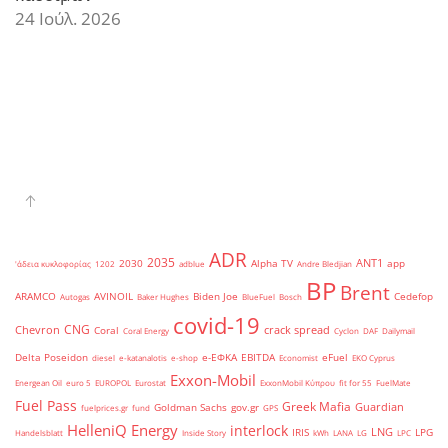
24 Ιούλ. 2026
ADR
2035
ANT1
2030
Alpha TV
app
'άδεια κυκλοφορίας
1202
adblue
Andre Bledjian
BP
Brent
ARAMCO
AVINOIL
Biden Joe
Cedefop
Autogas
Baker Hughes
BlueFuel
Bosch
covid-19
CNG
Chevron
crack spread
Coral
Coral Energy
Cyclon
DAF
Dailymail
Delta Poseidon
e-ΕΦΚΑ
EBITDA
eFuel
diesel
e-katanalotis
e-shop
Economist
EKO Cyprus
Exxon-Mobil
Energean Oil
euro 5
EUROPOL
Eurostat
ExxonMobil Κύπρου
fit for 55
FuelMate
Fuel Pass
Greek Mafia
Guardian
Goldman Sachs
gov.gr
fuelprices.gr
fund
GPS
HelleniQ Energy
interlock
LNG
IRIS
LPG
Handelsblatt
Inside Story
kWh
LANA
LG
LPC