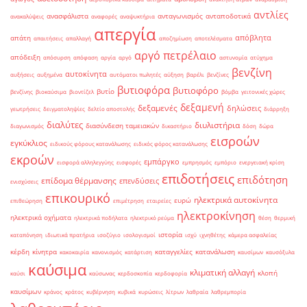
αντλίες
ανασφάλιστα
ανταγωνισμός
ανταποδοτικά
ανακαλύψεις
αναφορές
αναψυκτήρια
απεργία
απόβλητα
απάτη
απαιτήσεις
απαλλαγή
αποζημίωση
αποτελέσματα
αργό πετρέλαιο
απόδειξη
απόσυρση
απόφαση
αργία
αργό
αστυνομία
ατύχημα
βενζίνη
αυτοκίνητα
αυξήσεις
αυξημένα
αυτόματοι πωλητές
αύξηση
βαρέλι
βενζίνες
βυτιοφόρα
βυτιοφόρο
βυτίο
βενζίνης
βιοκαύσιμα
βιοντίζελ
βόμβα
γειτονικές χώρες
δεξαμενή
δεξαμενές
δηλώσεις
γεωτρήσεις
δειγματοληψίες
δελτίο αποστολής
διάρρηξη
διαλύτες
διυλιστήρια
διασύνδεση ταμειακών
διαγωνισμός
δικαστήριο
δόση
δώρα
εισροών
εγκύκλιος
ειδικούς φόρους κατανάλωσης
ειδικός φόρος κατανάλωσης
εκροών
εμπάργκο
εισφορά αλληλεγγύης
εισφορές
εμπρησμός
εμπόριο
ενεργειακή κρίση
επιδοτήσεις
επιδότηση
επίδομα θέρμανσης
επενδύσεις
ενισχύσεις
επικουρικό
ηλεκτρικά αυτοκίνητα
ευρώ
επιθεώρηση
επιμέτρηση
εταιρείες
ηλεκτροκίνηση
ηλεκτρικά οχήματα
ηλεκτρικά ποδήλατα
ηλεκτρικό ρεύμα
θέση
θερμική
ιστορία
καταπόνηση
ιδιωτικά πρατήρια
ισοζύγιο
ισολογισμοί
ισχύ
ιχνηθέτης
κάμερα ασφαλείας
κέρδη
κίνητρα
καταγγελίες
κατανάλωση
κακοκαιρία
κανονισμός
κατάρτιση
καυσίμων
καυσόξυλα
καύσιμα
κλιματική αλλαγή
κλοπή
καύσι
καύσωνας
κερδοσκοπία
κερδοφορία
καυσίμων
κράνος
κράτος
κυβέρνηση
κυβικά
κυρώσεις
λίτρων
λαθραία
λαθρεμπορία