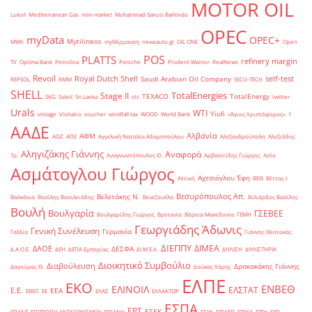
MOTOR OIL
Lukoil
Mediterranean Gas
mini market
Mohammad Sanusi Barkindo
OPEC
myData
OPEC+
Mytilineos
MWh
myΘέρμανση
newsauto.gr
OIL ONE
Open
POS
PLATTS
refinery margin
TV
Optima Bank
Petrolina
Porsche
Prudent Warrior
RealNews
Revoil
Royal Dutch Shell
self-test
Saudi Arabian Oil Company
REPSOL
RMM
SECU-TECH
SHELL
TotalEnergies
Stage II
TEXACO
TotalEnergy
SKG
Sokol
Sri Lanka
sts
twitter
Urals
WTI
Yiufi
vintage
Viohalco
voucher
windfall tax
WOOD
World Bank
«Άγιος Χριστόφορος»
΄1
ΑΑΔΕ
Αλβανία
ΑΦΜ
ΑΟΖ
ΑΠΕ
Αγγελική Ναταλία Αδαμοπούλου
Αλεξανδρούπολη
Αλεξιάδης
Αληγιζάκης Γιάννης
Αναφορά
Τρ.
Αναγνωστόπουλος Θ.
Αρβανιτίδης Γιώργος
Ασία
Ασμάτογλου Γιώργος
Αχτσιόγλου Έφη
Αττική
ΒΕΘ
Βέττας Ι.
Βεσυρόπουλος Απ.
Βελετάκης Ν.
Βαλκάνια
Βασίλης Βασιλειάδης
Βενεζουέλα
Βιλιάρδος Βασίλης
Βουλή
Βουλγαρία
ΓΣΕΒΕΕ
Βουλγαρίδης Γιώργος
Βρετανία
Βόρεια Μακεδονία
ΓΕΜΗ
Γεωργιάδης Άδωνις
Γενική Συνέλευση
Γερμανία
Γαλλία
Γιάννης Θεοτοκάς
ΔΙΕΠΠΥ
ΔΙΜΕΑ
ΔΑΟΕ
ΔΕΣΦΑ
Δ.Α.Ο.Ε.
ΔΕΗ
ΔΕΠΑ Εμπορίας
ΔΙ.Μ.Ε.Α.
ΔΙΥΛΙΣΗ
ΔΙΥΛΙΣΤΗΡΙΑ
Διοικητικό Συμβούλιο
Διαβούλευση
Δρακακάκης Γιάννης
Δαγούμας Θ.
Δούκας Χάρης
ΕΛΠΕ
ΕΚΟ
ΕΝΒΕΘ
ΕΛΙΝΟΙΛ
ΕΛΣΤΑΤ
Ε.Ε.
ΕΕΑ
ΕΒΕΠ
ΕΕ
ΕΛΑΣ
ΕΛΛΑΚΤΩΡ
ΕΣΠΑ
ΕΡΤ
ΕΣΕΚ
ΕΠΑΝΤ
ΕΠΙΤΡΟΠΗ ΑΝΤΑΓΩΝΙΣΜΟΥ
ΕΡΓΑΝΗ
ΕΣΥΔ
ΕΤΕΑΕΠ
ΕΤΕΚΑ
ΕΤΕπ
ΕΥΠ