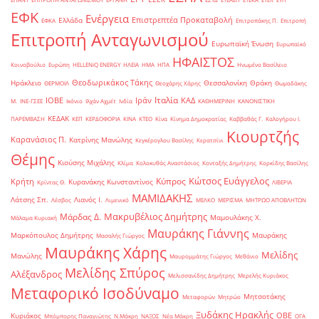
ΕΦΚ
Ενέργεια
Επιστρεπτέα Προκαταβολή
Ελλάδα
ΕΦΚΑ
Επιτροπάκης Π.
Επιτροπή
Επιτροπή Ανταγωνισμού
Ευρωπαϊκή Ένωση
Ευρωπαϊκό
ΗΦΑΙΣΤΟΣ
Κοινοβούλιο
Ευρώπη
ΗELLENiQ ENERGY
ΗΛΕΙΑ
ΗΜΑ
ΗΠΑ
Ηνωμένο Βασίλειο
Θεοδωρικάκος Τάκης
Ηράκλειο
Θεσσαλονίκη
Θράκη
ΘΕΡΜΟΙΛ
Θεοχάρης Χάρης
Θωμαδάκης
Ιταλία
ΙΟΒΕ
Ιράν
ΚΑΔ
Μ.
ΙΝΕ-ΓΣΕΕ
Ικόνιο
Ιλχάν Αχμέτ
Ινδία
ΚΑΘΗΜΕΡΙΝΗ
ΚΑΝΟΝΙΣΤΙΚΗ
ΚΕΔΑΚ
ΠΑΡΕΜΒΑΣΗ
ΚΕΠ
ΚΕΡΔΟΦΟΡΙΑ
ΚΙΝΑ
ΚΤΕΟ
Κίνα
Κίνημα Δημοκρατίας
Καββαθάς Γ.
Καλογήρου Ι.
Κιουρτζής
Καρανάσιος Π.
Κατρίνης Μανώλης
Κεγκέρογλου Βασίλης
Κερατσίνι
Θέμης
Κιούσης Μιχάλης
Κλίμα
Κολοκυθάς Αναστάσιος
Κονταξής Δημήτρης
Κορκίδης Βασίλης
Κώτσος Ευάγγελος
Κύπρος
Κρήτη
Κυρανάκης Κωνσταντίνος
Κρίντας Θ.
ΛΙΒΕΡΙΑ
ΜΑΜΙΔΑΚΗΣ
Λάτσης Σπ.
Λιανός Ι.
Λέσβος
Λιμενικό
ΜΕΛΚΟ
ΜΕΡΙΣΜΑ
ΜΗΤΡΩΟ ΑΠΟΒΛΗΤΩΝ
Μακρυβέλιος Δημήτρης
Μάρδας Δ.
Μαμουλάκης Χ.
Μάλαμα Κυριακή
Μαυράκης Γιάννης
Μαρκόπουλος Δημήτρης
Μαυράκης
Μασαλής Γιώργος
Μαυράκης Χάρης
Μελίδης
Μανώλης
Μαυρομμάτης Γιώργος
Μεθάνιο
Μελίδης Σπύρος
Αλέξανδρος
Μελισσανίδης Δημήτρης
Μερελής Κυριάκος
Μεταφορικό Ισοδύναμο
Μητσοτάκης
Μεταφορών
Μητρώο
Ξυδάκης Ηρακλής
ΟΒΕ
Κυριάκος
Μπόμπορης Παναγιώτης
Ν.Μάκρη
ΝΑΞΟΣ
Νέα Μάκρη
ΟΓΑ