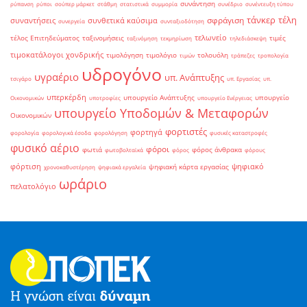
συνάντηση
ρύπανση
ρύποι
σούπερ μάρκετ
στάθμη
στατιστικά
συμμορία
συνέδριο
συνέντευξη τύπου
τάνκερ
τέλη
σφράγιση
συναντήσεις
συνθετικά καύσιμα
συνεργεία
συνταξιοδότηση
τελωνείο
τέλος Επιτηδεύματος
ταξινομήσεις
τιμές
ταξινόμηση
τεκμηρίωση
τηλεδιάσκεψη
τιμοκατάλογοι χονδρικής
τιμολόγηση
τιμολόγιο
τολουόλη
τιμών
τράπεζες
τροπολογία
υδρογόνο
υγραέριο
υπ. Ανάπτυξης
τσιγάρο
υπ. Εργασίας
υπ.
υπερκέρδη
υπουργείο Ανάπτυξης
υπουργείο
Οικονομικών
υποτροφίες
υπουργείο Ενέργειας
υπουργείο Υποδομών & Μεταφορών
Οικονομικών
φορτιστές
φορτηγά
φορολογία
φορολογικά έσοδα
φορολόγηση
φυσικές καταστροφές
φυσικό αέριο
φόροι
φωτιά
φόρος άνθρακα
φωτοβολταϊκά
φόρος
φόρους
φόρτιση
ψηφιακό
ψηφιακή κάρτα εργασίας
χρονοκαθυστέρηση
ψηφιακά εργαλεία
ωράριο
πελατολόγιο