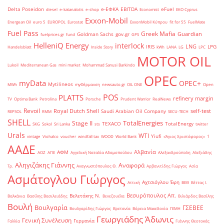
Delta Poseidon
e-ΕΦΚΑ
EBITDA
eFuel
diesel
e-katanalotis
e-shop
Economist
EKO Cyprus
Exxon-Mobil
Energean Oil
euro 5
EUROPOL
Eurostat
ExxonMobil Κύπρου
fit for 55
FuelMate
Fuel Pass
Greek Mafia
Guardian
Goldman Sachs
gov.gr
fuelprices.gr
fund
GPS
HelleniQ Energy
interlock
LNG
IRIS
LPG
Handelsblatt
Inside Story
kWh
LANA
LG
LPC
MOTOR OIL
Lukoil
Mediterranean Gas
mini market
Mohammad Sanusi Barkindo
OPEC
myData
OPEC+
Mytilineos
MWh
myΘέρμανση
newsauto.gr
OIL ONE
Open
POS
PLATTS
refinery margin
TV
Optima Bank
Petrolina
Porsche
Prudent Warrior
RealNews
Revoil
Royal Dutch Shell
self-test
Saudi Arabian Oil Company
REPSOL
RMM
SECU-TECH
SHELL
TotalEnergies
Stage II
TEXACO
TotalEnergy
SKG
Sokol
Sri Lanka
sts
twitter
Urals
WTI
Yiufi
vintage
Viohalco
voucher
windfall tax
WOOD
World Bank
«Άγιος Χριστόφορος»
΄1
ΑΑΔΕ
Αλβανία
ΑΦΜ
ΑΟΖ
ΑΠΕ
Αγγελική Ναταλία Αδαμοπούλου
Αλεξανδρούπολη
Αλεξιάδης
Αληγιζάκης Γιάννης
Αναφορά
Τρ.
Αναγνωστόπουλος Θ.
Αρβανιτίδης Γιώργος
Ασία
Ασμάτογλου Γιώργος
Αχτσιόγλου Έφη
Αττική
ΒΕΘ
Βέττας Ι.
Βεσυρόπουλος Απ.
Βελετάκης Ν.
Βαλκάνια
Βασίλης Βασιλειάδης
Βενεζουέλα
Βιλιάρδος Βασίλης
Βουλή
Βουλγαρία
ΓΣΕΒΕΕ
Βουλγαρίδης Γιώργος
Βρετανία
Βόρεια Μακεδονία
ΓΕΜΗ
Γεωργιάδης Άδωνις
Γενική Συνέλευση
Γερμανία
Γαλλία
Γιάννης Θεοτοκάς