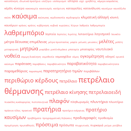
ιστορία
καταπόνηση
ιδιωτικά πρατήρια
ισοζύγιο
ισολογισμοί
ισχύ
ιχνηθέτης
κάμερα ασφαλείας
κέρδη
κίνητρα
καταγγελίες
κατανάλωση
κακοκαιρία
κανονισμός
κατάρτιση
καυσίμων
καυσόξυλα
καύσιμα
κλιματική αλλαγή
κλοπή
καύσι
καύσωνας
κερδοσκοπία
κερδοφορία
καυσίμων
κράνος
κράτος
κυβέρνηση
κυβικά
κυρώσεις
λίτρων
λαθραία
λαθρεμπορία
λαθρεμπόριο
λογισμικό
ληστεία
λιπαντήρια
ληστείες
λιγνίτης
λουκέτο
μελέτες
μέτρα δέουσας επιμέλειας
μέτρα προστασίας
μαφία
μείωση
μειώσεις
μελέτη
μητρώα
ναυτιλιακό
μπαταρίες
μεταφορικές
μικρόβια
μικτά κλιμάκια
μπαταρία
νοθεία
ογκομέτρηση
νομοσχέδιο
οδηγοί
νομιμη διακίνηση
νομοθεσία
νόμος
ορυκτά
παραβατικότητα
παράταση
καύσιμα
παραβάσεις
παραβάτικότητα
παραβατικότητατα
παρατηρητήριο τιμών
παραμεθόριος
περιβάλλον
παραπομπή
πετρέλαιο
περιθώριο κέρδους
πετρέλαιο
θέρμανσης
πετρέλαιο κίνησης
πετρελαιοειδή
πλαφόν
πλυντήρια
πληθωρισμός
πλυντήριο
πινακίδες κυκλοφορίας
πιστοποιητικά
πρατήρια
πρατήριο
πράσινο τέλος
πρακτικό
πρατήριο ενέργειας
καυσίμων
προδιαγραφές
προθεσμία
προβλήματα
προγραμματικές δηλώσεις
πρόστιμα
πρόσωπα
πυρκαγιά
προμέτρηση
πρωταθλητές
πτωχευτικός
ρεύμα
ρούβλια