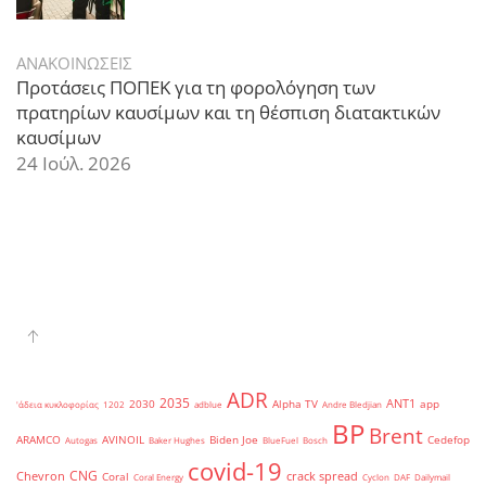
ΑΝΑΚΟΙΝΩΣΕΙΣ
Προτάσεις ΠΟΠΕΚ για τη φορολόγηση των
πρατηρίων καυσίμων και τη θέσπιση διατακτικών
καυσίμων
24 Ιούλ. 2026
ADR
2035
ANT1
2030
Alpha TV
app
'άδεια κυκλοφορίας
1202
adblue
Andre Bledjian
BP
Brent
ARAMCO
AVINOIL
Biden Joe
Cedefop
Autogas
Baker Hughes
BlueFuel
Bosch
covid-19
CNG
Chevron
crack spread
Coral
Coral Energy
Cyclon
DAF
Dailymail