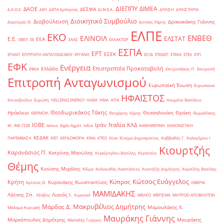
ΔΙΕΠΠΥ
ΔΙΜΕΑ
ΔΑΟΕ
ΔΕΣΦΑ
Δ.Α.Ο.Ε.
ΔΕΗ
ΔΕΠΑ Εμπορίας
ΔΙ.Μ.Ε.Α.
ΔΙΥΛΙΣΗ
ΔΙΥΛΙΣΤΗΡΙΑ
Διοικητικό Συμβούλιο
Διαβούλευση
Δρακακάκης Γιάννης
Δαγούμας Θ.
Δούκας Χάρης
ΕΛΠΕ
ΕΚΟ
ΕΝΒΕΘ
ΕΛΙΝΟΙΛ
ΕΛΣΤΑΤ
Ε.Ε.
ΕΕΑ
ΕΒΕΠ
ΕΕ
ΕΛΑΣ
ΕΛΛΑΚΤΩΡ
ΕΣΠΑ
ΕΡΤ
ΕΣΕΚ
ΕΠΑΝΤ
ΕΠΙΤΡΟΠΗ ΑΝΤΑΓΩΝΙΣΜΟΥ
ΕΡΓΑΝΗ
ΕΣΥΔ
ΕΤΕΑΕΠ
ΕΤΕΚΑ
ΕΤΕπ
ΕΥΠ
ΕΦΚ
Ενέργεια
Επιστρεπτέα Προκαταβολή
Ελλάδα
ΕΦΚΑ
Επιτροπάκης Π.
Επιτροπή
Επιτροπή Ανταγωνισμού
Ευρωπαϊκή Ένωση
Ευρωπαϊκό
ΗΦΑΙΣΤΟΣ
Κοινοβούλιο
Ευρώπη
ΗELLENiQ ENERGY
ΗΛΕΙΑ
ΗΜΑ
ΗΠΑ
Ηνωμένο Βασίλειο
Θεοδωρικάκος Τάκης
Ηράκλειο
Θεσσαλονίκη
Θράκη
ΘΕΡΜΟΙΛ
Θεοχάρης Χάρης
Θωμαδάκης
Ιταλία
ΙΟΒΕ
Ιράν
ΚΑΔ
Μ.
ΙΝΕ-ΓΣΕΕ
Ικόνιο
Ιλχάν Αχμέτ
Ινδία
ΚΑΘΗΜΕΡΙΝΗ
ΚΑΝΟΝΙΣΤΙΚΗ
ΚΕΔΑΚ
ΠΑΡΕΜΒΑΣΗ
ΚΕΠ
ΚΕΡΔΟΦΟΡΙΑ
ΚΙΝΑ
ΚΤΕΟ
Κίνα
Κίνημα Δημοκρατίας
Καββαθάς Γ.
Καλογήρου Ι.
Κιουρτζής
Καρανάσιος Π.
Κατρίνης Μανώλης
Κεγκέρογλου Βασίλης
Κερατσίνι
Θέμης
Κιούσης Μιχάλης
Κλίμα
Κολοκυθάς Αναστάσιος
Κονταξής Δημήτρης
Κορκίδης Βασίλης
Κώτσος Ευάγγελος
Κύπρος
Κρήτη
Κυρανάκης Κωνσταντίνος
Κρίντας Θ.
ΛΙΒΕΡΙΑ
ΜΑΜΙΔΑΚΗΣ
Λάτσης Σπ.
Λιανός Ι.
Λέσβος
Λιμενικό
ΜΕΛΚΟ
ΜΕΡΙΣΜΑ
ΜΗΤΡΩΟ ΑΠΟΒΛΗΤΩΝ
Μακρυβέλιος Δημήτρης
Μάρδας Δ.
Μαμουλάκης Χ.
Μάλαμα Κυριακή
Μαυράκης Γιάννης
Μαρκόπουλος Δημήτρης
Μαυράκης
Μασαλής Γιώργος