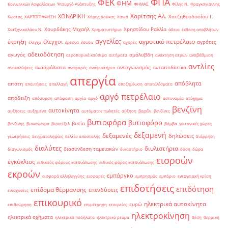
ΦΠΑ
ΦΕΚ
ΦΗΜ
Κοινωνικών Ασφαλίσεων
Υπουργό Ανάπτυξης
ΦΗΜΑΣ
Φίλης Ν.
Φραγκογιάννης
Χαρίτσης Αλ.
ΧΟΝΔΡΙΚΗ
Χατζηθεοδοσίου Γ.
Κώστας
ΧΑΡΤΟΓΡΑΦΗΣΗ
Χάρης Δούκας
Χανιά
Χουρδάκης Μιχαήλ
Χρηστίδου Ραλλία
Χατζηνικολάου Ν.
Χρηματιστήριο
άδεια
έκθεση αποβλήτων
αγγελίες
αγροτικό πετρέλαιο
έκρηξη
έλεγχοι
αγρότες
έλεγχο
έρευνα
έσοδα
αγορές
αδειοδότηση
αγωγός
αμόλυβδη
αεροπορικά καύσιμα
αιτήματα
ανάκτηση ατμών
αναβάθμιση
αντλίες
ανασφάλιστα
ανταγωνισμός
ανταποδοτικά
ανακαλύψεις
αναφορές
αναψυκτήρια
απεργία
απόβλητα
απάτη
απαιτήσεις
απαλλαγή
αποζημίωση
αποτελέσματα
αργό πετρέλαιο
απόδειξη
απόσυρση
απόφαση
αργία
αργό
αστυνομία
ατύχημα
βενζίνη
αυτοκίνητα
αυξήσεις
αυξημένα
αυτόματοι πωλητές
αύξηση
βαρέλι
βενζίνες
βυτιοφόρα
βυτιοφόρο
βυτίο
βενζίνης
βιοκαύσιμα
βιοντίζελ
βόμβα
γειτονικές χώρες
δεξαμενή
δεξαμενές
δηλώσεις
γεωτρήσεις
δειγματοληψίες
δελτίο αποστολής
διάρρηξη
διαλύτες
διυλιστήρια
διασύνδεση ταμειακών
διαγωνισμός
δικαστήριο
δόση
δώρα
εισροών
εγκύκλιος
ειδικούς φόρους κατανάλωσης
ειδικός φόρος κατανάλωσης
εκροών
εμπάργκο
εισφορά αλληλεγγύης
εισφορές
εμπρησμός
εμπόριο
ενεργειακή κρίση
επιδοτήσεις
επιδότηση
επίδομα θέρμανσης
επενδύσεις
ενισχύσεις
επικουρικό
ηλεκτρικά αυτοκίνητα
ευρώ
επιθεώρηση
επιμέτρηση
εταιρείες
ηλεκτροκίνηση
ηλεκτρικά οχήματα
ηλεκτρικά ποδήλατα
ηλεκτρικό ρεύμα
θέση
θερμική