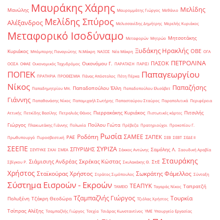
Μαυράκης Χάρης
Μελίδης
Μανώλης
Μαυρομμάτης Γιώργος
Μεθάνιο
Μελίδης Σπύρος
Αλέξανδρος
Μελισσανίδης Δημήτρης
Μερελής Κυριάκος
Μεταφορικό Ισοδύναμο
Μητσοτάκης
Μεταφορών
Μητρώο
Ξυδάκης Ηρακλής
ΟΒΕ
Κυριάκος
Μπόμπορης Παναγιώτης
Ν.Μάκρη
ΝΑΞΟΣ
Νέα Μάκρη
ΟΓΑ
ΠΕΤΡΟΛΙΝΑ
ΠΑΣΟΚ
Οικονόμου Γ.
ΟΟΣΑ
ΟΦΑΕ
Οικονομικός Ταχυδρόμος
ΠΑΡΑΤΑΣΗ
ΠΑΡΙΣΙ
ΠΟΠΕΚ
Παπαγεωργίου
ΠΡΑΤΗΡΙΑ
ΠΡΟΘΕΣΜΙΑ
Πάνας Απόστολος
Πέτη Πέρκα
Νίκος
Παπαζήσης
Παπαδοπούλου Έλλη
Παπαδημητρίου Μπ.
Παπαδοπούλου Ελισάβετ
Γιάννης
Παπαθανάσης Νίκος
Παπαμιχαήλ Σωτήρης
Παπασταύρου Σταύρος
Παραπολιτικά
Περιφέρεια
Πιερρακάκης Κυριάκος
Πιτσιλής
Αττικής
Πετκίδης Βασίλης
Πετραλιάς Θάνος
Πιστωτικές κάρτες
Γιώργος
Πούλου Γιώτα
Πλακιωτάκης Γιάννης
Πολωνία
Πρέβεζα
Πρατηριούχοι
Προκοπίου Γ.
Ρωσία
Ροδόπη
ΣΑΜΕΕ
ΣΑΠΕΚ
ΡΑΕ
Πρωθυπουργό
Πυροσβεστική
ΣΕΒ
ΣΕΒΤ
ΣΕΔΕ ΙΙ
ΣΕΕΠΕ
ΣΥΡΙΖΑ
ΣΠΥΡΙΔΗΣ
Σαμόλης Λ.
ΣΕΥΠΥΚΕ
ΣΚΑΙ
ΣΜΕΑ
Σάκκος Αντώνης
Σαουδική Αραβία
Σταυράκης
Σιάμισιης Ανδρέας
Σκρέκας Κώστας
ΣτΕ
Σβίγκου Ρ.
Σκυλακάκης Θ.
Χρήστος
Σταϊκούρας Χρήστος
Σωκράτης Φάμελλος
Στράτος Σιμόπουλος
Σύνταξη
Σύστημα Εισροών - Εκροών
ΤΕΑΠΥΚ
Ταπρατζή
ΤΑΜΕΙΟ
Ταγαράς Νίκος
Τζαμπαζλής Γιώργος
Τουρκία
Πολυξένη
Τζάκρη Θεοδώρα
Τζιόλας Χρήστος
Τσίπρας Αλέξης
Τσαμπαζλής Γιώργος
Τσεχία
Τσιάρας Κωνσταντίνος
ΥΜΕ
Υπουργείο Εργασίας