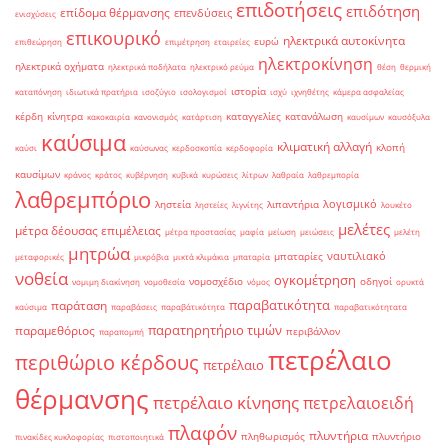
επιδοτήσεις
επιδότηση
επίδομα θέρμανσης
επενδύσεις
ενισχύσεις
επικουρικό
ηλεκτρικά αυτοκίνητα
ευρώ
επιθεώρηση
επιμέτρηση
εταιρείες
ηλεκτροκίνηση
ηλεκτρικά οχήματα
ηλεκτρικά ποδήλατα
ηλεκτρικό ρεύμα
θέση
θερμική
ιστορία
καταπόνηση
ιδιωτικά πρατήρια
ισοζύγιο
ισολογισμοί
ισχύ
ιχνηθέτης
κάμερα ασφαλείας
κέρδη
κίνητρα
καταγγελίες
κατανάλωση
κακοκαιρία
κανονισμός
κατάρτιση
καυσίμων
καυσόξυλα
καύσιμα
κλιματική αλλαγή
κλοπή
καύσι
καύσωνας
κερδοσκοπία
κερδοφορία
καυσίμων
κράνος
κράτος
κυβέρνηση
κυβικά
κυρώσεις
λίτρων
λαθραία
λαθρεμπορία
λαθρεμπόριο
λογισμικό
ληστεία
λιπαντήρια
ληστείες
λιγνίτης
λουκέτο
μελέτες
μέτρα δέουσας επιμέλειας
μέτρα προστασίας
μαφία
μείωση
μειώσεις
μελέτη
μητρώα
ναυτιλιακό
μπαταρίες
μεταφορικές
μικρόβια
μικτά κλιμάκια
μπαταρία
νοθεία
ογκομέτρηση
νομοσχέδιο
οδηγοί
νομιμη διακίνηση
νομοθεσία
νόμος
ορυκτά
παραβατικότητα
παράταση
καύσιμα
παραβάσεις
παραβάτικότητα
παραβατικότητατα
παρατηρητήριο τιμών
παραμεθόριος
περιβάλλον
παραπομπή
πετρέλαιο
περιθώριο κέρδους
πετρέλαιο
θέρμανσης
πετρέλαιο κίνησης
πετρελαιοειδή
πλαφόν
πλυντήρια
πληθωρισμός
πλυντήριο
πινακίδες κυκλοφορίας
πιστοποιητικά