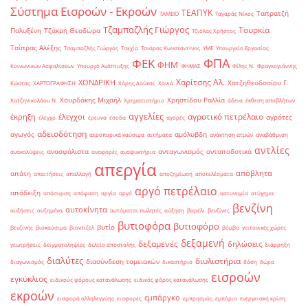
Σύστημα Εισροών - Εκροών
ΤΕΑΠΥΚ
Ταπρατζή
ΤΑΜΕΙΟ
Ταγαράς Νίκος
Τζαμπαζλής Γιώργος
Τουρκία
Πολυξένη
Τζάκρη Θεοδώρα
Τζιόλας Χρήστος
Τσίπρας Αλέξης
Τσαμπαζλής Γιώργος
Τσεχία
Τσιάρας Κωνσταντίνος
ΥΜΕ
Υπουργείο Εργασίας
ΦΠΑ
ΦΕΚ
ΦΗΜ
Κοινωνικών Ασφαλίσεων
Υπουργό Ανάπτυξης
ΦΗΜΑΣ
Φίλης Ν.
Φραγκογιάννης
Χαρίτσης Αλ.
ΧΟΝΔΡΙΚΗ
Χατζηθεοδοσίου Γ.
Κώστας
ΧΑΡΤΟΓΡΑΦΗΣΗ
Χάρης Δούκας
Χανιά
Χουρδάκης Μιχαήλ
Χρηστίδου Ραλλία
Χατζηνικολάου Ν.
Χρηματιστήριο
άδεια
έκθεση αποβλήτων
αγγελίες
αγροτικό πετρέλαιο
έκρηξη
έλεγχοι
αγρότες
έλεγχο
έρευνα
έσοδα
αγορές
αδειοδότηση
αγωγός
αμόλυβδη
αεροπορικά καύσιμα
αιτήματα
ανάκτηση ατμών
αναβάθμιση
αντλίες
ανασφάλιστα
ανταγωνισμός
ανταποδοτικά
ανακαλύψεις
αναφορές
αναψυκτήρια
απεργία
απόβλητα
απάτη
απαιτήσεις
απαλλαγή
αποζημίωση
αποτελέσματα
αργό πετρέλαιο
απόδειξη
απόσυρση
απόφαση
αργία
αργό
αστυνομία
ατύχημα
βενζίνη
αυτοκίνητα
αυξήσεις
αυξημένα
αυτόματοι πωλητές
αύξηση
βαρέλι
βενζίνες
βυτιοφόρα
βυτιοφόρο
βυτίο
βενζίνης
βιοκαύσιμα
βιοντίζελ
βόμβα
γειτονικές χώρες
δεξαμενή
δεξαμενές
δηλώσεις
γεωτρήσεις
δειγματοληψίες
δελτίο αποστολής
διάρρηξη
διαλύτες
διυλιστήρια
διασύνδεση ταμειακών
διαγωνισμός
δικαστήριο
δόση
δώρα
εισροών
εγκύκλιος
ειδικούς φόρους κατανάλωσης
ειδικός φόρος κατανάλωσης
εκροών
εμπάργκο
εισφορά αλληλεγγύης
εισφορές
εμπρησμός
εμπόριο
ενεργειακή κρίση