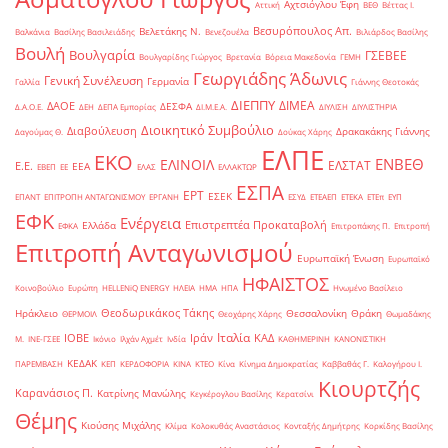
Αχτσιόγλου Έφη
Αττική
ΒΕΘ
Βέττας Ι.
Βεσυρόπουλος Απ.
Βελετάκης Ν.
Βαλκάνια
Βασίλης Βασιλειάδης
Βενεζουέλα
Βιλιάρδος Βασίλης
Βουλή
Βουλγαρία
ΓΣΕΒΕΕ
Βουλγαρίδης Γιώργος
Βρετανία
Βόρεια Μακεδονία
ΓΕΜΗ
Γεωργιάδης Άδωνις
Γενική Συνέλευση
Γερμανία
Γαλλία
Γιάννης Θεοτοκάς
ΔΙΕΠΠΥ
ΔΙΜΕΑ
ΔΑΟΕ
ΔΕΣΦΑ
Δ.Α.Ο.Ε.
ΔΕΗ
ΔΕΠΑ Εμπορίας
ΔΙ.Μ.Ε.Α.
ΔΙΥΛΙΣΗ
ΔΙΥΛΙΣΤΗΡΙΑ
Διοικητικό Συμβούλιο
Διαβούλευση
Δρακακάκης Γιάννης
Δαγούμας Θ.
Δούκας Χάρης
ΕΛΠΕ
ΕΚΟ
ΕΝΒΕΘ
ΕΛΙΝΟΙΛ
ΕΛΣΤΑΤ
Ε.Ε.
ΕΕΑ
ΕΒΕΠ
ΕΕ
ΕΛΑΣ
ΕΛΛΑΚΤΩΡ
ΕΣΠΑ
ΕΡΤ
ΕΣΕΚ
ΕΠΑΝΤ
ΕΠΙΤΡΟΠΗ ΑΝΤΑΓΩΝΙΣΜΟΥ
ΕΡΓΑΝΗ
ΕΣΥΔ
ΕΤΕΑΕΠ
ΕΤΕΚΑ
ΕΤΕπ
ΕΥΠ
ΕΦΚ
Ενέργεια
Επιστρεπτέα Προκαταβολή
Ελλάδα
ΕΦΚΑ
Επιτροπάκης Π.
Επιτροπή
Επιτροπή Ανταγωνισμού
Ευρωπαϊκή Ένωση
Ευρωπαϊκό
ΗΦΑΙΣΤΟΣ
Κοινοβούλιο
Ευρώπη
ΗELLENiQ ENERGY
ΗΛΕΙΑ
ΗΜΑ
ΗΠΑ
Ηνωμένο Βασίλειο
Θεοδωρικάκος Τάκης
Ηράκλειο
Θεσσαλονίκη
Θράκη
ΘΕΡΜΟΙΛ
Θεοχάρης Χάρης
Θωμαδάκης
Ιταλία
ΙΟΒΕ
Ιράν
ΚΑΔ
Μ.
ΙΝΕ-ΓΣΕΕ
Ικόνιο
Ιλχάν Αχμέτ
Ινδία
ΚΑΘΗΜΕΡΙΝΗ
ΚΑΝΟΝΙΣΤΙΚΗ
ΚΕΔΑΚ
ΠΑΡΕΜΒΑΣΗ
ΚΕΠ
ΚΕΡΔΟΦΟΡΙΑ
ΚΙΝΑ
ΚΤΕΟ
Κίνα
Κίνημα Δημοκρατίας
Καββαθάς Γ.
Καλογήρου Ι.
Κιουρτζής
Καρανάσιος Π.
Κατρίνης Μανώλης
Κεγκέρογλου Βασίλης
Κερατσίνι
Θέμης
Κιούσης Μιχάλης
Κλίμα
Κολοκυθάς Αναστάσιος
Κονταξής Δημήτρης
Κορκίδης Βασίλης