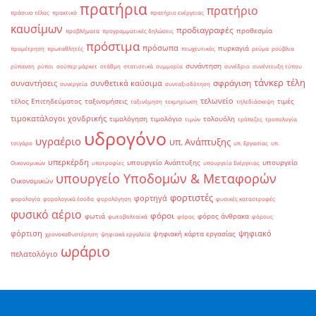
πρατήρια
πρατήριο
πράσινο τέλος
πρακτικό
πρατήριο ενέργειας
καυσίμων
προδιαγραφές
προθεσμία
προβλήματα
προγραμματικές δηλώσεις
πρόστιμα
πρόσωπα
πυρκαγιά
προμέτρηση
πρωταθλητές
πτωχευτικός
ρεύμα
ρούβλια
συνάντηση
ρύπανση
ρύποι
σούπερ μάρκετ
στάθμη
στατιστικά
συμμορία
συνέδριο
συνέντευξη τύπου
τάνκερ
τέλη
σφράγιση
συναντήσεις
συνθετικά καύσιμα
συνεργεία
συνταξιοδότηση
τελωνείο
τέλος Επιτηδεύματος
ταξινομήσεις
τιμές
ταξινόμηση
τεκμηρίωση
τηλεδιάσκεψη
τιμοκατάλογοι χονδρικής
τιμολόγηση
τιμολόγιο
τολουόλη
τιμών
τράπεζες
τροπολογία
υδρογόνο
υγραέριο
υπ. Ανάπτυξης
τσιγάρο
υπ. Εργασίας
υπ.
υπερκέρδη
υπουργείο Ανάπτυξης
υπουργείο
Οικονομικών
υποτροφίες
υπουργείο Ενέργειας
υπουργείο Υποδομών & Μεταφορών
Οικονομικών
φορτιστές
φορτηγά
φορολογία
φορολογικά έσοδα
φορολόγηση
φυσικές καταστροφές
φυσικό αέριο
φόροι
φωτιά
φόρος άνθρακα
φωτοβολταϊκά
φόρος
φόρους
φόρτιση
ψηφιακό
ψηφιακή κάρτα εργασίας
χρονοκαθυστέρηση
ψηφιακά εργαλεία
ωράριο
πελατολόγιο