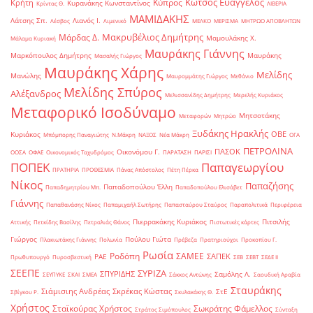
Κώτσος Ευάγγελος
Κύπρος
Κρήτη
Κυρανάκης Κωνσταντίνος
Κρίντας Θ.
ΛΙΒΕΡΙΑ
ΜΑΜΙΔΑΚΗΣ
Λάτσης Σπ.
Λιανός Ι.
Λέσβος
Λιμενικό
ΜΕΛΚΟ
ΜΕΡΙΣΜΑ
ΜΗΤΡΩΟ ΑΠΟΒΛΗΤΩΝ
Μακρυβέλιος Δημήτρης
Μάρδας Δ.
Μαμουλάκης Χ.
Μάλαμα Κυριακή
Μαυράκης Γιάννης
Μαρκόπουλος Δημήτρης
Μαυράκης
Μασαλής Γιώργος
Μαυράκης Χάρης
Μελίδης
Μανώλης
Μαυρομμάτης Γιώργος
Μεθάνιο
Μελίδης Σπύρος
Αλέξανδρος
Μελισσανίδης Δημήτρης
Μερελής Κυριάκος
Μεταφορικό Ισοδύναμο
Μητσοτάκης
Μεταφορών
Μητρώο
Ξυδάκης Ηρακλής
ΟΒΕ
Κυριάκος
Μπόμπορης Παναγιώτης
Ν.Μάκρη
ΝΑΞΟΣ
Νέα Μάκρη
ΟΓΑ
ΠΕΤΡΟΛΙΝΑ
ΠΑΣΟΚ
Οικονόμου Γ.
ΟΟΣΑ
ΟΦΑΕ
Οικονομικός Ταχυδρόμος
ΠΑΡΑΤΑΣΗ
ΠΑΡΙΣΙ
ΠΟΠΕΚ
Παπαγεωργίου
ΠΡΑΤΗΡΙΑ
ΠΡΟΘΕΣΜΙΑ
Πάνας Απόστολος
Πέτη Πέρκα
Νίκος
Παπαζήσης
Παπαδοπούλου Έλλη
Παπαδημητρίου Μπ.
Παπαδοπούλου Ελισάβετ
Γιάννης
Παπαθανάσης Νίκος
Παπαμιχαήλ Σωτήρης
Παπασταύρου Σταύρος
Παραπολιτικά
Περιφέρεια
Πιερρακάκης Κυριάκος
Πιτσιλής
Αττικής
Πετκίδης Βασίλης
Πετραλιάς Θάνος
Πιστωτικές κάρτες
Γιώργος
Πούλου Γιώτα
Πλακιωτάκης Γιάννης
Πολωνία
Πρέβεζα
Πρατηριούχοι
Προκοπίου Γ.
Ρωσία
Ροδόπη
ΣΑΜΕΕ
ΣΑΠΕΚ
ΡΑΕ
Πρωθυπουργό
Πυροσβεστική
ΣΕΒ
ΣΕΒΤ
ΣΕΔΕ ΙΙ
ΣΕΕΠΕ
ΣΥΡΙΖΑ
ΣΠΥΡΙΔΗΣ
Σαμόλης Λ.
ΣΕΥΠΥΚΕ
ΣΚΑΙ
ΣΜΕΑ
Σάκκος Αντώνης
Σαουδική Αραβία
Σταυράκης
Σιάμισιης Ανδρέας
Σκρέκας Κώστας
ΣτΕ
Σβίγκου Ρ.
Σκυλακάκης Θ.
Χρήστος
Σταϊκούρας Χρήστος
Σωκράτης Φάμελλος
Στράτος Σιμόπουλος
Σύνταξη