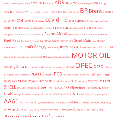
ADR
2035
ANT1
2030
Alpha TV
app
'άδεια κυκλοφορίας
1202
adblue
Andre Bledjian
BP
Brent
ARAMCO
AVINOIL
Biden Joe
Cedefop
Autogas
Baker Hughes
BlueFuel
Bosch
covid-19
CNG
Chevron
crack spread
Coral
Coral Energy
Cyclon
DAF
Dailymail
Delta Poseidon
e-ΕΦΚΑ
EBITDA
eFuel
diesel
e-katanalotis
e-shop
Economist
EKO Cyprus
Exxon-Mobil
Energean Oil
euro 5
EUROPOL
Eurostat
ExxonMobil Κύπρου
fit for 55
FuelMate
Fuel Pass
Greek Mafia
Guardian
Goldman Sachs
gov.gr
fuelprices.gr
fund
GPS
HelleniQ Energy
interlock
LNG
IRIS
LPG
Handelsblatt
Inside Story
kWh
LANA
LG
LPC
MOTOR OIL
Lukoil
Mediterranean Gas
mini market
Mohammad Sanusi Barkindo
OPEC
myData
OPEC+
Mytilineos
MWh
myΘέρμανση
newsauto.gr
OIL ONE
Open
POS
PLATTS
refinery margin
TV
Optima Bank
Petrolina
Porsche
Prudent Warrior
RealNews
Revoil
Royal Dutch Shell
self-test
Saudi Arabian Oil Company
REPSOL
RMM
SECU-TECH
SHELL
TotalEnergies
Stage II
TEXACO
TotalEnergy
SKG
Sokol
Sri Lanka
sts
twitter
Urals
WTI
Yiufi
vintage
Viohalco
voucher
windfall tax
WOOD
World Bank
«Άγιος Χριστόφορος»
΄1
ΑΑΔΕ
Αλβανία
ΑΦΜ
ΑΟΖ
ΑΠΕ
Αγγελική Ναταλία Αδαμοπούλου
Αλεξανδρούπολη
Αλεξιάδης
Αληγιζάκης Γιάννης
Αναφορά
Τρ.
Αναγνωστόπουλος Θ.
Αρβανιτίδης Γιώργος
Ασία
Ασμάτογλου Γιώργος