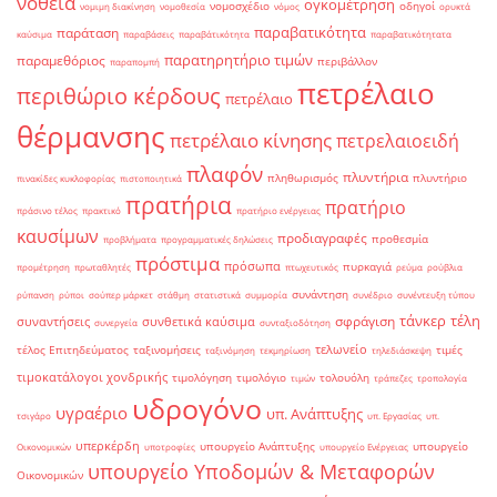
νοθεία
ογκομέτρηση
νομοσχέδιο
οδηγοί
νομιμη διακίνηση
νομοθεσία
νόμος
ορυκτά
παραβατικότητα
παράταση
καύσιμα
παραβάσεις
παραβάτικότητα
παραβατικότητατα
παρατηρητήριο τιμών
παραμεθόριος
περιβάλλον
παραπομπή
πετρέλαιο
περιθώριο κέρδους
πετρέλαιο
θέρμανσης
πετρέλαιο κίνησης
πετρελαιοειδή
πλαφόν
πλυντήρια
πληθωρισμός
πλυντήριο
πινακίδες κυκλοφορίας
πιστοποιητικά
πρατήρια
πρατήριο
πράσινο τέλος
πρακτικό
πρατήριο ενέργειας
καυσίμων
προδιαγραφές
προθεσμία
προβλήματα
προγραμματικές δηλώσεις
πρόστιμα
πρόσωπα
πυρκαγιά
προμέτρηση
πρωταθλητές
πτωχευτικός
ρεύμα
ρούβλια
συνάντηση
ρύπανση
ρύποι
σούπερ μάρκετ
στάθμη
στατιστικά
συμμορία
συνέδριο
συνέντευξη τύπου
τάνκερ
τέλη
σφράγιση
συναντήσεις
συνθετικά καύσιμα
συνεργεία
συνταξιοδότηση
τελωνείο
τέλος Επιτηδεύματος
ταξινομήσεις
τιμές
ταξινόμηση
τεκμηρίωση
τηλεδιάσκεψη
τιμοκατάλογοι χονδρικής
τιμολόγηση
τιμολόγιο
τολουόλη
τιμών
τράπεζες
τροπολογία
υδρογόνο
υγραέριο
υπ. Ανάπτυξης
τσιγάρο
υπ. Εργασίας
υπ.
υπερκέρδη
υπουργείο Ανάπτυξης
υπουργείο
Οικονομικών
υποτροφίες
υπουργείο Ενέργειας
υπουργείο Υποδομών & Μεταφορών
Οικονομικών