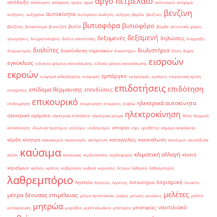
αργό πετρέλαιο
απόδειξη
απόσυρση
απόφαση
αργία
αργό
αστυνομία
ατύχημα
βενζίνη
αυτοκίνητα
αυξήσεις
αυξημένα
αυτόματοι πωλητές
αύξηση
βαρέλι
βενζίνες
βυτιοφόρα
βυτιοφόρο
βυτίο
βενζίνης
βιοκαύσιμα
βιοντίζελ
βόμβα
γειτονικές χώρες
δεξαμενή
δεξαμενές
δηλώσεις
γεωτρήσεις
δειγματοληψίες
δελτίο αποστολής
διάρρηξη
διαλύτες
διυλιστήρια
διασύνδεση ταμειακών
διαγωνισμός
δικαστήριο
δόση
δώρα
εισροών
εγκύκλιος
ειδικούς φόρους κατανάλωσης
ειδικός φόρος κατανάλωσης
εκροών
εμπάργκο
εισφορά αλληλεγγύης
εισφορές
εμπρησμός
εμπόριο
ενεργειακή κρίση
επιδοτήσεις
επιδότηση
επίδομα θέρμανσης
επενδύσεις
ενισχύσεις
επικουρικό
ηλεκτρικά αυτοκίνητα
ευρώ
επιθεώρηση
επιμέτρηση
εταιρείες
ηλεκτροκίνηση
ηλεκτρικά οχήματα
ηλεκτρικά ποδήλατα
ηλεκτρικό ρεύμα
θέση
θερμική
ιστορία
καταπόνηση
ιδιωτικά πρατήρια
ισοζύγιο
ισολογισμοί
ισχύ
ιχνηθέτης
κάμερα ασφαλείας
κέρδη
κίνητρα
καταγγελίες
κατανάλωση
κακοκαιρία
κανονισμός
κατάρτιση
καυσίμων
καυσόξυλα
καύσιμα
κλιματική αλλαγή
κλοπή
καύσι
καύσωνας
κερδοσκοπία
κερδοφορία
καυσίμων
κράνος
κράτος
κυβέρνηση
κυβικά
κυρώσεις
λίτρων
λαθραία
λαθρεμπορία
λαθρεμπόριο
λογισμικό
ληστεία
λιπαντήρια
ληστείες
λιγνίτης
λουκέτο
μελέτες
μέτρα δέουσας επιμέλειας
μέτρα προστασίας
μαφία
μείωση
μειώσεις
μελέτη
μητρώα
ναυτιλιακό
μπαταρίες
μεταφορικές
μικρόβια
μικτά κλιμάκια
μπαταρία