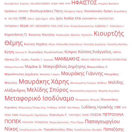
ΗΦΑΙΣΤΟΣ
Κοινοβούλιο
Ευρώπη
ΗELLENiQ ENERGY
ΗΛΕΙΑ
ΗΜΑ
ΗΠΑ
Ηνωμένο Βασίλειο
Θεοδωρικάκος Τάκης
Ηράκλειο
Θεσσαλονίκη
Θράκη
ΘΕΡΜΟΙΛ
Θεοχάρης Χάρης
Θωμαδάκης
Ιταλία
ΙΟΒΕ
Ιράν
ΚΑΔ
Μ.
ΙΝΕ-ΓΣΕΕ
Ικόνιο
Ιλχάν Αχμέτ
Ινδία
ΚΑΘΗΜΕΡΙΝΗ
ΚΑΝΟΝΙΣΤΙΚΗ
ΚΕΔΑΚ
ΠΑΡΕΜΒΑΣΗ
ΚΕΠ
ΚΕΡΔΟΦΟΡΙΑ
ΚΙΝΑ
ΚΤΕΟ
Κίνα
Κίνημα Δημοκρατίας
Καββαθάς Γ.
Καλογήρου Ι.
Κιουρτζής
Καρανάσιος Π.
Κατρίνης Μανώλης
Κεγκέρογλου Βασίλης
Κερατσίνι
Θέμης
Κιούσης Μιχάλης
Κλίμα
Κολοκυθάς Αναστάσιος
Κονταξής Δημήτρης
Κορκίδης Βασίλης
Κώτσος Ευάγγελος
Κύπρος
Κρήτη
Κυρανάκης Κωνσταντίνος
Κρίντας Θ.
ΛΙΒΕΡΙΑ
ΜΑΜΙΔΑΚΗΣ
Λάτσης Σπ.
Λιανός Ι.
Λέσβος
Λιμενικό
ΜΕΛΚΟ
ΜΕΡΙΣΜΑ
ΜΗΤΡΩΟ ΑΠΟΒΛΗΤΩΝ
Μακρυβέλιος Δημήτρης
Μάρδας Δ.
Μαμουλάκης Χ.
Μάλαμα Κυριακή
Μαυράκης Γιάννης
Μαρκόπουλος Δημήτρης
Μαυράκης
Μασαλής Γιώργος
Μαυράκης Χάρης
Μελίδης
Μανώλης
Μαυρομμάτης Γιώργος
Μεθάνιο
Μελίδης Σπύρος
Αλέξανδρος
Μελισσανίδης Δημήτρης
Μερελής Κυριάκος
Μεταφορικό Ισοδύναμο
Μητσοτάκης
Μεταφορών
Μητρώο
Ξυδάκης Ηρακλής
ΟΒΕ
Κυριάκος
Μπόμπορης Παναγιώτης
Ν.Μάκρη
ΝΑΞΟΣ
Νέα Μάκρη
ΟΓΑ
ΠΕΤΡΟΛΙΝΑ
ΠΑΣΟΚ
Οικονόμου Γ.
ΟΟΣΑ
ΟΦΑΕ
Οικονομικός Ταχυδρόμος
ΠΑΡΑΤΑΣΗ
ΠΑΡΙΣΙ
ΠΟΠΕΚ
Παπαγεωργίου
ΠΡΑΤΗΡΙΑ
ΠΡΟΘΕΣΜΙΑ
Πάνας Απόστολος
Πέτη Πέρκα
Νίκος
Παπαζήσης
Παπαδοπούλου Έλλη
Παπαδημητρίου Μπ.
Παπαδοπούλου Ελισάβετ