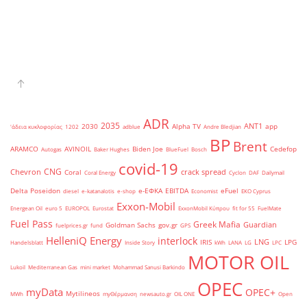
ADR
2035
ANT1
2030
Alpha TV
app
'άδεια κυκλοφορίας
1202
adblue
Andre Bledjian
BP
Brent
ARAMCO
AVINOIL
Biden Joe
Cedefop
Autogas
Baker Hughes
BlueFuel
Bosch
covid-19
CNG
Chevron
crack spread
Coral
Coral Energy
Cyclon
DAF
Dailymail
Delta Poseidon
e-ΕΦΚΑ
EBITDA
eFuel
diesel
e-katanalotis
e-shop
Economist
EKO Cyprus
Exxon-Mobil
Energean Oil
euro 5
EUROPOL
Eurostat
ExxonMobil Κύπρου
fit for 55
FuelMate
Fuel Pass
Greek Mafia
Guardian
Goldman Sachs
gov.gr
fuelprices.gr
fund
GPS
HelleniQ Energy
interlock
LNG
IRIS
LPG
Handelsblatt
Inside Story
kWh
LANA
LG
LPC
MOTOR OIL
Lukoil
Mediterranean Gas
mini market
Mohammad Sanusi Barkindo
OPEC
myData
OPEC+
Mytilineos
MWh
myΘέρμανση
newsauto.gr
OIL ONE
Open