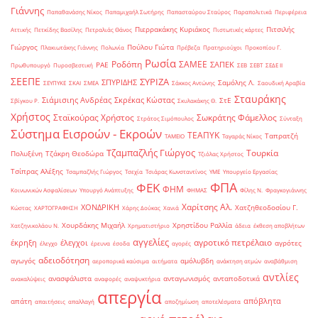
Γιάννης
Παπαθανάσης Νίκος
Παπαμιχαήλ Σωτήρης
Παπασταύρου Σταύρος
Παραπολιτικά
Περιφέρεια
Πιερρακάκης Κυριάκος
Πιτσιλής
Αττικής
Πετκίδης Βασίλης
Πετραλιάς Θάνος
Πιστωτικές κάρτες
Γιώργος
Πούλου Γιώτα
Πλακιωτάκης Γιάννης
Πολωνία
Πρέβεζα
Πρατηριούχοι
Προκοπίου Γ.
Ρωσία
Ροδόπη
ΣΑΜΕΕ
ΣΑΠΕΚ
ΡΑΕ
Πρωθυπουργό
Πυροσβεστική
ΣΕΒ
ΣΕΒΤ
ΣΕΔΕ ΙΙ
ΣΕΕΠΕ
ΣΥΡΙΖΑ
ΣΠΥΡΙΔΗΣ
Σαμόλης Λ.
ΣΕΥΠΥΚΕ
ΣΚΑΙ
ΣΜΕΑ
Σάκκος Αντώνης
Σαουδική Αραβία
Σταυράκης
Σιάμισιης Ανδρέας
Σκρέκας Κώστας
ΣτΕ
Σβίγκου Ρ.
Σκυλακάκης Θ.
Χρήστος
Σταϊκούρας Χρήστος
Σωκράτης Φάμελλος
Στράτος Σιμόπουλος
Σύνταξη
Σύστημα Εισροών - Εκροών
ΤΕΑΠΥΚ
Ταπρατζή
ΤΑΜΕΙΟ
Ταγαράς Νίκος
Τζαμπαζλής Γιώργος
Τουρκία
Πολυξένη
Τζάκρη Θεοδώρα
Τζιόλας Χρήστος
Τσίπρας Αλέξης
Τσαμπαζλής Γιώργος
Τσεχία
Τσιάρας Κωνσταντίνος
ΥΜΕ
Υπουργείο Εργασίας
ΦΠΑ
ΦΕΚ
ΦΗΜ
Κοινωνικών Ασφαλίσεων
Υπουργό Ανάπτυξης
ΦΗΜΑΣ
Φίλης Ν.
Φραγκογιάννης
Χαρίτσης Αλ.
ΧΟΝΔΡΙΚΗ
Χατζηθεοδοσίου Γ.
Κώστας
ΧΑΡΤΟΓΡΑΦΗΣΗ
Χάρης Δούκας
Χανιά
Χουρδάκης Μιχαήλ
Χρηστίδου Ραλλία
Χατζηνικολάου Ν.
Χρηματιστήριο
άδεια
έκθεση αποβλήτων
αγγελίες
αγροτικό πετρέλαιο
έκρηξη
έλεγχοι
αγρότες
έλεγχο
έρευνα
έσοδα
αγορές
αδειοδότηση
αγωγός
αμόλυβδη
αεροπορικά καύσιμα
αιτήματα
ανάκτηση ατμών
αναβάθμιση
αντλίες
ανασφάλιστα
ανταγωνισμός
ανταποδοτικά
ανακαλύψεις
αναφορές
αναψυκτήρια
απεργία
απόβλητα
απάτη
απαιτήσεις
απαλλαγή
αποζημίωση
αποτελέσματα