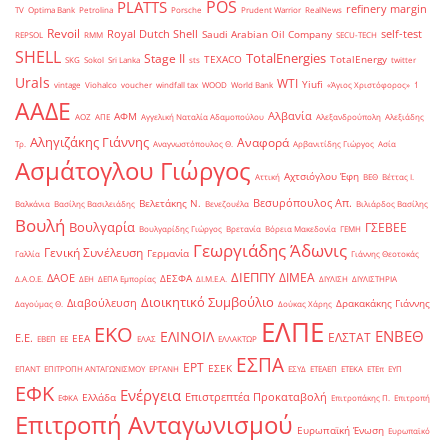
POS
PLATTS
refinery margin
TV
Optima Bank
Petrolina
Porsche
Prudent Warrior
RealNews
Revoil
Royal Dutch Shell
self-test
Saudi Arabian Oil Company
REPSOL
RMM
SECU-TECH
SHELL
TotalEnergies
Stage II
TEXACO
TotalEnergy
SKG
Sokol
Sri Lanka
sts
twitter
Urals
WTI
Yiufi
vintage
Viohalco
voucher
windfall tax
WOOD
World Bank
«Άγιος Χριστόφορος»
΄1
ΑΑΔΕ
Αλβανία
ΑΦΜ
ΑΟΖ
ΑΠΕ
Αγγελική Ναταλία Αδαμοπούλου
Αλεξανδρούπολη
Αλεξιάδης
Αληγιζάκης Γιάννης
Αναφορά
Τρ.
Αναγνωστόπουλος Θ.
Αρβανιτίδης Γιώργος
Ασία
Ασμάτογλου Γιώργος
Αχτσιόγλου Έφη
Αττική
ΒΕΘ
Βέττας Ι.
Βεσυρόπουλος Απ.
Βελετάκης Ν.
Βαλκάνια
Βασίλης Βασιλειάδης
Βενεζουέλα
Βιλιάρδος Βασίλης
Βουλή
Βουλγαρία
ΓΣΕΒΕΕ
Βουλγαρίδης Γιώργος
Βρετανία
Βόρεια Μακεδονία
ΓΕΜΗ
Γεωργιάδης Άδωνις
Γενική Συνέλευση
Γερμανία
Γαλλία
Γιάννης Θεοτοκάς
ΔΙΕΠΠΥ
ΔΙΜΕΑ
ΔΑΟΕ
ΔΕΣΦΑ
Δ.Α.Ο.Ε.
ΔΕΗ
ΔΕΠΑ Εμπορίας
ΔΙ.Μ.Ε.Α.
ΔΙΥΛΙΣΗ
ΔΙΥΛΙΣΤΗΡΙΑ
Διοικητικό Συμβούλιο
Διαβούλευση
Δρακακάκης Γιάννης
Δαγούμας Θ.
Δούκας Χάρης
ΕΛΠΕ
ΕΚΟ
ΕΝΒΕΘ
ΕΛΙΝΟΙΛ
ΕΛΣΤΑΤ
Ε.Ε.
ΕΕΑ
ΕΒΕΠ
ΕΕ
ΕΛΑΣ
ΕΛΛΑΚΤΩΡ
ΕΣΠΑ
ΕΡΤ
ΕΣΕΚ
ΕΠΑΝΤ
ΕΠΙΤΡΟΠΗ ΑΝΤΑΓΩΝΙΣΜΟΥ
ΕΡΓΑΝΗ
ΕΣΥΔ
ΕΤΕΑΕΠ
ΕΤΕΚΑ
ΕΤΕπ
ΕΥΠ
ΕΦΚ
Ενέργεια
Επιστρεπτέα Προκαταβολή
Ελλάδα
ΕΦΚΑ
Επιτροπάκης Π.
Επιτροπή
Επιτροπή Ανταγωνισμού
Ευρωπαϊκή Ένωση
Ευρωπαϊκό