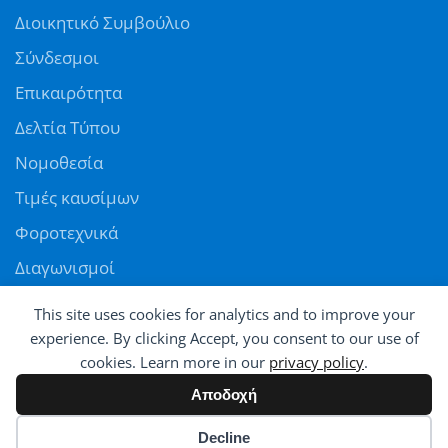
Διοικητικό Συμβούλιο
Σύνδεσμοι
Επικαιρότητα
Δελτία Τύπου
Νομοθεσία
Τιμές καυσίμων
Φοροτεχνικά
Διαγωνισμοί
Αγγελίες
This site uses cookies for analytics and to improve your
Θέσεις εργασίας
experience. By clicking Accept, you consent to our use of
cookies. Learn more in our
privacy policy
.
ΠΑΝΕΛΛΗΝΙΑ ΟΜΟΣΠΟΝΔΙΑ ΠΡΑΤΗΡΙΟΥΧΩΝ ΕΜΠΟΡΩΝ ΚΑΥΣΙΜΩΝ
Αποδοχή
© All rights reserved - Powered by
Avatar
Cookie preferences
Decline