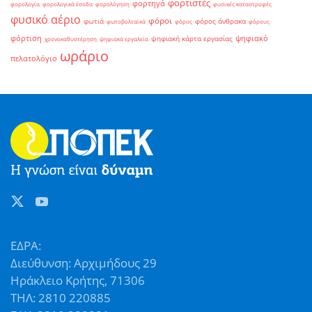
φορτιστές
φορτηγά
φορολογία
φορολογικά έσοδα
φορολόγηση
φυσικές καταστροφές
φυσικό αέριο
φόροι
φωτιά
φόρος άνθρακα
φωτοβολταϊκά
φόρος
φόρους
φόρτιση
ψηφιακό
ψηφιακή κάρτα εργασίας
χρονοκαθυστέρηση
ψηφιακά εργαλεία
ωράριο
πελατολόγιο
ΕΔΡΑ:
Διεύθυνση: Αρχιμήδους 29
Ηράκλειο Κρήτης, 71306
ΤΗΛ: 2810 220885