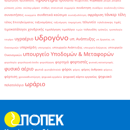
πρόσωπα
πυρκαγιά
προμέτρηση
πρωταθλητές
πτωχευτικός
ρεύμα
ρούβλια
συνάντηση
ρύπανση
ρύποι
σούπερ μάρκετ
στάθμη
στατιστικά
συμμορία
συνέδριο
συνέντευξη τύπου
τάνκερ
τέλη
σφράγιση
συναντήσεις
συνθετικά καύσιμα
συνεργεία
συνταξιοδότηση
τελωνείο
τέλος Επιτηδεύματος
ταξινομήσεις
τιμές
ταξινόμηση
τεκμηρίωση
τηλεδιάσκεψη
τιμοκατάλογοι χονδρικής
τιμολόγηση
τιμολόγιο
τολουόλη
τιμών
τράπεζες
τροπολογία
υδρογόνο
υγραέριο
υπ. Ανάπτυξης
τσιγάρο
υπ. Εργασίας
υπ.
υπερκέρδη
υπουργείο Ανάπτυξης
υπουργείο
Οικονομικών
υποτροφίες
υπουργείο Ενέργειας
υπουργείο Υποδομών & Μεταφορών
Οικονομικών
φορτιστές
φορτηγά
φορολογία
φορολογικά έσοδα
φορολόγηση
φυσικές καταστροφές
φυσικό αέριο
φόροι
φωτιά
φόρος άνθρακα
φωτοβολταϊκά
φόρος
φόρους
φόρτιση
ψηφιακό
ψηφιακή κάρτα εργασίας
χρονοκαθυστέρηση
ψηφιακά εργαλεία
ωράριο
πελατολόγιο