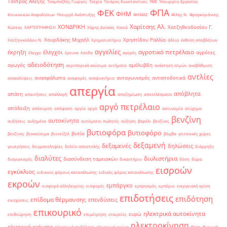
Τσίπρας Αλέξης
Τσαμπαζλής Γιώργος
Τσεχία
Τσιάρας Κωνσταντίνος
ΥΜΕ
Υπουργείο Εργασίας
ΦΠΑ
ΦΕΚ
ΦΗΜ
Κοινωνικών Ασφαλίσεων
Υπουργό Ανάπτυξης
ΦΗΜΑΣ
Φίλης Ν.
Φραγκογιάννης
Χαρίτσης Αλ.
ΧΟΝΔΡΙΚΗ
Χατζηθεοδοσίου Γ.
Κώστας
ΧΑΡΤΟΓΡΑΦΗΣΗ
Χάρης Δούκας
Χανιά
Χουρδάκης Μιχαήλ
Χρηστίδου Ραλλία
Χατζηνικολάου Ν.
Χρηματιστήριο
άδεια
έκθεση αποβλήτων
αγγελίες
αγροτικό πετρέλαιο
έκρηξη
έλεγχοι
αγρότες
έλεγχο
έρευνα
έσοδα
αγορές
αδειοδότηση
αγωγός
αμόλυβδη
αεροπορικά καύσιμα
αιτήματα
ανάκτηση ατμών
αναβάθμιση
αντλίες
ανασφάλιστα
ανταγωνισμός
ανταποδοτικά
ανακαλύψεις
αναφορές
αναψυκτήρια
απεργία
απόβλητα
απάτη
απαιτήσεις
απαλλαγή
αποζημίωση
αποτελέσματα
αργό πετρέλαιο
απόδειξη
απόσυρση
απόφαση
αργία
αργό
αστυνομία
ατύχημα
βενζίνη
αυτοκίνητα
αυξήσεις
αυξημένα
αυτόματοι πωλητές
αύξηση
βαρέλι
βενζίνες
βυτιοφόρα
βυτιοφόρο
βυτίο
βενζίνης
βιοκαύσιμα
βιοντίζελ
βόμβα
γειτονικές χώρες
δεξαμενή
δεξαμενές
δηλώσεις
γεωτρήσεις
δειγματοληψίες
δελτίο αποστολής
διάρρηξη
διαλύτες
διυλιστήρια
διασύνδεση ταμειακών
διαγωνισμός
δικαστήριο
δόση
δώρα
εισροών
εγκύκλιος
ειδικούς φόρους κατανάλωσης
ειδικός φόρος κατανάλωσης
εκροών
εμπάργκο
εισφορά αλληλεγγύης
εισφορές
εμπρησμός
εμπόριο
ενεργειακή κρίση
επιδοτήσεις
επιδότηση
επίδομα θέρμανσης
επενδύσεις
ενισχύσεις
επικουρικό
ηλεκτρικά αυτοκίνητα
ευρώ
επιθεώρηση
επιμέτρηση
εταιρείες
ηλεκτροκίνηση
ηλεκτρικά οχήματα
ηλεκτρικά ποδήλατα
ηλεκτρικό ρεύμα
θέση
θερμική