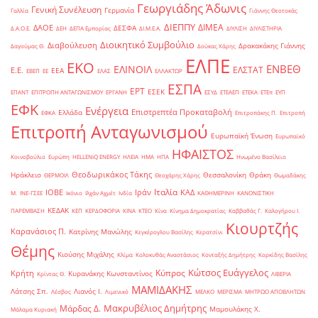
Γεωργιάδης Άδωνις
Γενική Συνέλευση
Γερμανία
Γαλλία
Γιάννης Θεοτοκάς
ΔΙΕΠΠΥ
ΔΙΜΕΑ
ΔΑΟΕ
ΔΕΣΦΑ
Δ.Α.Ο.Ε.
ΔΕΗ
ΔΕΠΑ Εμπορίας
ΔΙ.Μ.Ε.Α.
ΔΙΥΛΙΣΗ
ΔΙΥΛΙΣΤΗΡΙΑ
Διοικητικό Συμβούλιο
Διαβούλευση
Δρακακάκης Γιάννης
Δαγούμας Θ.
Δούκας Χάρης
ΕΛΠΕ
ΕΚΟ
ΕΝΒΕΘ
ΕΛΙΝΟΙΛ
ΕΛΣΤΑΤ
Ε.Ε.
ΕΕΑ
ΕΒΕΠ
ΕΕ
ΕΛΑΣ
ΕΛΛΑΚΤΩΡ
ΕΣΠΑ
ΕΡΤ
ΕΣΕΚ
ΕΠΑΝΤ
ΕΠΙΤΡΟΠΗ ΑΝΤΑΓΩΝΙΣΜΟΥ
ΕΡΓΑΝΗ
ΕΣΥΔ
ΕΤΕΑΕΠ
ΕΤΕΚΑ
ΕΤΕπ
ΕΥΠ
ΕΦΚ
Ενέργεια
Επιστρεπτέα Προκαταβολή
Ελλάδα
ΕΦΚΑ
Επιτροπάκης Π.
Επιτροπή
Επιτροπή Ανταγωνισμού
Ευρωπαϊκή Ένωση
Ευρωπαϊκό
ΗΦΑΙΣΤΟΣ
Κοινοβούλιο
Ευρώπη
ΗELLENiQ ENERGY
ΗΛΕΙΑ
ΗΜΑ
ΗΠΑ
Ηνωμένο Βασίλειο
Θεοδωρικάκος Τάκης
Ηράκλειο
Θεσσαλονίκη
Θράκη
ΘΕΡΜΟΙΛ
Θεοχάρης Χάρης
Θωμαδάκης
Ιταλία
ΙΟΒΕ
Ιράν
ΚΑΔ
Μ.
ΙΝΕ-ΓΣΕΕ
Ικόνιο
Ιλχάν Αχμέτ
Ινδία
ΚΑΘΗΜΕΡΙΝΗ
ΚΑΝΟΝΙΣΤΙΚΗ
ΚΕΔΑΚ
ΠΑΡΕΜΒΑΣΗ
ΚΕΠ
ΚΕΡΔΟΦΟΡΙΑ
ΚΙΝΑ
ΚΤΕΟ
Κίνα
Κίνημα Δημοκρατίας
Καββαθάς Γ.
Καλογήρου Ι.
Κιουρτζής
Καρανάσιος Π.
Κατρίνης Μανώλης
Κεγκέρογλου Βασίλης
Κερατσίνι
Θέμης
Κιούσης Μιχάλης
Κλίμα
Κολοκυθάς Αναστάσιος
Κονταξής Δημήτρης
Κορκίδης Βασίλης
Κώτσος Ευάγγελος
Κύπρος
Κρήτη
Κυρανάκης Κωνσταντίνος
Κρίντας Θ.
ΛΙΒΕΡΙΑ
ΜΑΜΙΔΑΚΗΣ
Λάτσης Σπ.
Λιανός Ι.
Λέσβος
Λιμενικό
ΜΕΛΚΟ
ΜΕΡΙΣΜΑ
ΜΗΤΡΩΟ ΑΠΟΒΛΗΤΩΝ
Μακρυβέλιος Δημήτρης
Μάρδας Δ.
Μαμουλάκης Χ.
Μάλαμα Κυριακή