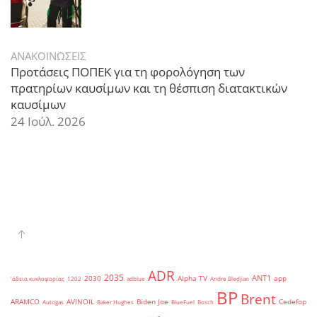
ΑΝΑΚΟΙΝΩΣΕΙΣ
Προτάσεις ΠΟΠΕΚ για τη φορολόγηση των
πρατηρίων καυσίμων και τη θέσπιση διατακτικών
καυσίμων
24 Ιούλ. 2026
ADR
2035
ANT1
2030
Alpha TV
app
'άδεια κυκλοφορίας
1202
adblue
Andre Bledjian
BP
Brent
ARAMCO
AVINOIL
Biden Joe
Cedefop
Autogas
Baker Hughes
BlueFuel
Bosch