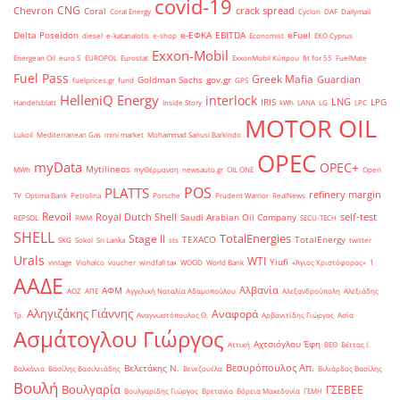
covid-19
CNG
Chevron
crack spread
Coral
Coral Energy
Cyclon
DAF
Dailymail
Delta Poseidon
e-ΕΦΚΑ
EBITDA
eFuel
diesel
e-katanalotis
e-shop
Economist
EKO Cyprus
Exxon-Mobil
Energean Oil
euro 5
EUROPOL
Eurostat
ExxonMobil Κύπρου
fit for 55
FuelMate
Fuel Pass
Greek Mafia
Guardian
Goldman Sachs
gov.gr
fuelprices.gr
fund
GPS
HelleniQ Energy
interlock
LNG
IRIS
LPG
Handelsblatt
Inside Story
kWh
LANA
LG
LPC
MOTOR OIL
Lukoil
Mediterranean Gas
mini market
Mohammad Sanusi Barkindo
OPEC
myData
OPEC+
Mytilineos
MWh
myΘέρμανση
newsauto.gr
OIL ONE
Open
POS
PLATTS
refinery margin
TV
Optima Bank
Petrolina
Porsche
Prudent Warrior
RealNews
Revoil
Royal Dutch Shell
self-test
Saudi Arabian Oil Company
REPSOL
RMM
SECU-TECH
SHELL
TotalEnergies
Stage II
TEXACO
TotalEnergy
SKG
Sokol
Sri Lanka
sts
twitter
Urals
WTI
Yiufi
vintage
Viohalco
voucher
windfall tax
WOOD
World Bank
«Άγιος Χριστόφορος»
΄1
ΑΑΔΕ
Αλβανία
ΑΦΜ
ΑΟΖ
ΑΠΕ
Αγγελική Ναταλία Αδαμοπούλου
Αλεξανδρούπολη
Αλεξιάδης
Αληγιζάκης Γιάννης
Αναφορά
Τρ.
Αναγνωστόπουλος Θ.
Αρβανιτίδης Γιώργος
Ασία
Ασμάτογλου Γιώργος
Αχτσιόγλου Έφη
Αττική
ΒΕΘ
Βέττας Ι.
Βεσυρόπουλος Απ.
Βελετάκης Ν.
Βαλκάνια
Βασίλης Βασιλειάδης
Βενεζουέλα
Βιλιάρδος Βασίλης
Βουλή
Βουλγαρία
ΓΣΕΒΕΕ
Βουλγαρίδης Γιώργος
Βρετανία
Βόρεια Μακεδονία
ΓΕΜΗ