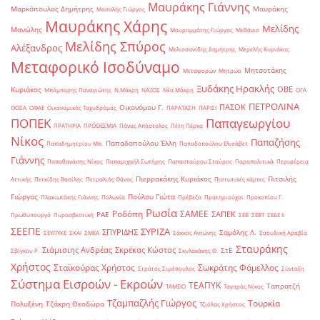
Μαυράκης Γιάννης
Μαρκόπουλος Δημήτρης
Μαυράκης
Μασαλής Γιώργος
Μαυράκης Χάρης
Μελίδης
Μανώλης
Μαυρομμάτης Γιώργος
Μεθάνιο
Μελίδης Σπύρος
Αλέξανδρος
Μελισσανίδης Δημήτρης
Μερελής Κυριάκος
Μεταφορικό Ισοδύναμο
Μητσοτάκης
Μεταφορών
Μητρώο
Ξυδάκης Ηρακλής
ΟΒΕ
Κυριάκος
Μπόμπορης Παναγιώτης
Ν.Μάκρη
ΝΑΞΟΣ
Νέα Μάκρη
ΟΓΑ
ΠΕΤΡΟΛΙΝΑ
ΠΑΣΟΚ
Οικονόμου Γ.
ΟΟΣΑ
ΟΦΑΕ
Οικονομικός Ταχυδρόμος
ΠΑΡΑΤΑΣΗ
ΠΑΡΙΣΙ
ΠΟΠΕΚ
Παπαγεωργίου
ΠΡΑΤΗΡΙΑ
ΠΡΟΘΕΣΜΙΑ
Πάνας Απόστολος
Πέτη Πέρκα
Νίκος
Παπαζήσης
Παπαδοπούλου Έλλη
Παπαδημητρίου Μπ.
Παπαδοπούλου Ελισάβετ
Γιάννης
Παπαθανάσης Νίκος
Παπαμιχαήλ Σωτήρης
Παπασταύρου Σταύρος
Παραπολιτικά
Περιφέρεια
Πιερρακάκης Κυριάκος
Πιτσιλής
Αττικής
Πετκίδης Βασίλης
Πετραλιάς Θάνος
Πιστωτικές κάρτες
Γιώργος
Πούλου Γιώτα
Πλακιωτάκης Γιάννης
Πολωνία
Πρέβεζα
Πρατηριούχοι
Προκοπίου Γ.
Ρωσία
Ροδόπη
ΣΑΜΕΕ
ΣΑΠΕΚ
ΡΑΕ
Πρωθυπουργό
Πυροσβεστική
ΣΕΒ
ΣΕΒΤ
ΣΕΔΕ ΙΙ
ΣΕΕΠΕ
ΣΥΡΙΖΑ
ΣΠΥΡΙΔΗΣ
Σαμόλης Λ.
ΣΕΥΠΥΚΕ
ΣΚΑΙ
ΣΜΕΑ
Σάκκος Αντώνης
Σαουδική Αραβία
Σταυράκης
Σιάμισιης Ανδρέας
Σκρέκας Κώστας
ΣτΕ
Σβίγκου Ρ.
Σκυλακάκης Θ.
Χρήστος
Σταϊκούρας Χρήστος
Σωκράτης Φάμελλος
Στράτος Σιμόπουλος
Σύνταξη
Σύστημα Εισροών - Εκροών
ΤΕΑΠΥΚ
Ταπρατζή
ΤΑΜΕΙΟ
Ταγαράς Νίκος
Τζαμπαζλής Γιώργος
Τουρκία
Πολυξένη
Τζάκρη Θεοδώρα
Τζιόλας Χρήστος