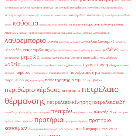
ιστορία
καταπόνηση
ιδιωτικά πρατήρια
ισοζύγιο
ισολογισμοί
ισχύ
ιχνηθέτης
κάμερα ασφαλείας
κέρδη
κίνητρα
καταγγελίες
κατανάλωση
κακοκαιρία
κανονισμός
κατάρτιση
καυσίμων
καυσόξυλα
καύσιμα
κλιματική αλλαγή
κλοπή
καύσι
καύσωνας
κερδοσκοπία
κερδοφορία
καυσίμων
κράνος
κράτος
κυβέρνηση
κυβικά
κυρώσεις
λίτρων
λαθραία
λαθρεμπορία
λαθρεμπόριο
λογισμικό
ληστεία
λιπαντήρια
ληστείες
λιγνίτης
λουκέτο
μελέτες
μέτρα δέουσας επιμέλειας
μέτρα προστασίας
μαφία
μείωση
μειώσεις
μελέτη
μητρώα
ναυτιλιακό
μπαταρίες
μεταφορικές
μικρόβια
μικτά κλιμάκια
μπαταρία
νοθεία
ογκομέτρηση
νομοσχέδιο
οδηγοί
νομιμη διακίνηση
νομοθεσία
νόμος
ορυκτά
παραβατικότητα
παράταση
καύσιμα
παραβάσεις
παραβάτικότητα
παραβατικότητατα
παρατηρητήριο τιμών
παραμεθόριος
περιβάλλον
παραπομπή
πετρέλαιο
περιθώριο κέρδους
πετρέλαιο
θέρμανσης
πετρέλαιο κίνησης
πετρελαιοειδή
πλαφόν
πλυντήρια
πληθωρισμός
πλυντήριο
πινακίδες κυκλοφορίας
πιστοποιητικά
πρατήρια
πρατήριο
πράσινο τέλος
πρακτικό
πρατήριο ενέργειας
καυσίμων
προδιαγραφές
προθεσμία
προβλήματα
προγραμματικές δηλώσεις
πρόστιμα