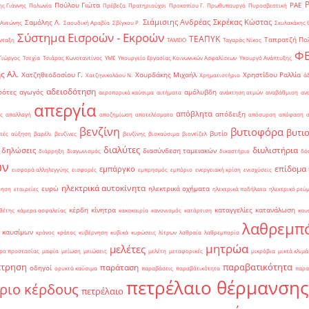
Πούλου Γιώτα
ΡΑΕ
ς Γιάννης
Πολωνία
Πρέβεζα
Πρατηριούχοι
Προκοπίου Γ.
Πρωθυπουργό
Πυροσβεστική
Σιάμισιης Ανδρέας
Σκρέκας Κώστας
Σαμόλης Λ.
 Αντώνης
Σαουδική Αραβία
Σβίγκου Ρ.
Σκυλακάκης 
Σύστημα Εισροών - Εκροών
ΤΕΑΠΥΚ
Ταπρατζή Πο
νταξη
ΤΑΜΕΙΟ
Ταγαράς Νίκος
Φ
Γιώργος
Τσεχία
Τσιάρας Κωνσταντίνος
ΥΜΕ
Υπουργείο Εργασίας Κοινωνικών Ασφαλίσεων
Υπουργό Ανάπτυξης
ς Αλ.
Χατζηθεοδοσίου Γ.
Χουρδάκης Μιχαήλ
Χρηστίδου Ραλλία
Χατζηνικολάου Ν.
Χρηματιστήριο
ά
αδειοδότηση
ρότες
αγωγός
αμόλυβδη
αεροπορικά καύσιμα
αιτήματα
ανάκτηση ατμών
αναβάθμιση
αν
απεργία
απόβλητα
απόδειξη
ς
απαλλαγή
αποζημίωση
αποτελέσματα
απόσυρση
απόφαση
βενζίνη
βυτιοφόρα
βυτι
βυτίο
τές
αύξηση
βαρέλι
βενζίνες
βενζίνης
βιοκαύσιμα
βιοντίζελ
διαλύτες
διυλιστήρια
δηλώσεις
διασύνδεση ταμειακών
διάρρηξη
διαγωνισμός
δικαστήριο
δό
ών
επίδομα
εμπάργκο
εισφορά αλληλεγγύης
εισφορές
εμπρησμός
εμπόριο
ενεργειακή κρίση
ενισχύσεις
ηλεκτρικά αυτοκίνητα
ευρώ
ηλεκτρικά οχήματα
ρηση
εταιρείες
ηλεκτρικά ποδήλατα
ηλεκτρικό ρεύ
κέρδη
κίνητρα
καταγγελίες
κατανάλωση
θέτης
κάμερα ασφαλείας
κακοκαιρία
κανονισμός
κατάρτιση
καυ
λαθρεμπ
 καυσίμων
κράνος
κράτος
κυβέρνηση
κυβικά
κυρώσεις
λίτρων
λαθραία
λαθρεμπορία
μητρώα
μελέτες
ρα προστασίας
μαφία
μείωση
μειώσεις
μελέτη
μεταφορικές
μικρόβια
μικτά κλιμά
έτρηση
παραβατικότητα
παράταση
οδηγοί
ορυκτά καύσιμα
παραβάσεις
παραβάτικότητα
παρα
πετρέλαιο θέρμανσης
ριο κέρδους
πετρέλαιο