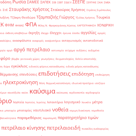
Ρωσία
ΣΕΕΠΕ
Ροδόπη
ΣΑΜΕΕ
ΣΑΠΕΚ
ΣΕΒ
ΣΕΒΤ
ΣΕΔΕ ΙΙ
ΣΕΥΠΥΚΕ
ΣΚΑΙ
ΣΜΕΑ
Σταυράκης Χρήστος
Σταϊκούρας Χρήστος
ΣτΕ
Θ.
Στράτος Σιμόπουλος
Τζαμπαζλής Γιώργος
Τουρκία
λυξένη
Τζάκρη Θεοδώρα
Τζιόλας Χρήστος
ΦΠΑ
ΕΚ
ΦΗΜ
ΧΟΝΔΡΙΚΗ
ΦΗΜΑΣ
Φίλης Ν.
Φραγκογιάννης Κώστας
ΧΑΡΤΟΓΡΑΦΗΣΗ
αγγελίες
έκρηξη
έλεγχοι
δεια
έκθεση αποβλήτων
έλεγχο
έρευνα
έσοδα
αγορές
ανασφάλιστα
ανταγωνισμός
ανταποδοτικά
ακαλύψεις
αναφορές
αναψυκτήρια
αργό πετρέλαιο
αργία
αργό
αστυνομία
ατύχημα
αυξήσεις
αυξημένα
οφόρο
βόμβα
γειτονικές χώρες
γεωτρήσεις
δειγματοληψίες
δελτίο αποστολής
εγκύκλιος
ση
δώρα
ειδικούς φόρους κατανάλωσης
ειδικός φόρος κατανάλωσης
επιδοτήσεις
επιδότηση
 θέρμανσης
επενδύσεις
επιθεώρηση
ηλεκτροκίνηση
μα
θέση
θερμική καταπόνηση
ιδιωτικά πρατήρια
ισοζύγιο
καύσιμα
σίμων
καυσόξυλα
καύσι
καύσωνας
κερδοσκοπία
κερδοφορία
όριο
μέτρα
λογισμικό
ληστεία
λιπαντήρια
ληστείες
λιγνίτης
λουκέτο
νοθεία
ναυτιλιακό
μπαταρίες
κια
μπαταρία
νομιμη διακίνηση
νομοθεσία
παρατηρητήριο τιμών
παραμεθόριος
βατικότητατα
παραπομπή
πετρέλαιο κίνησης
πετρελαιοειδή
πινακίδες κυκλοφορίας