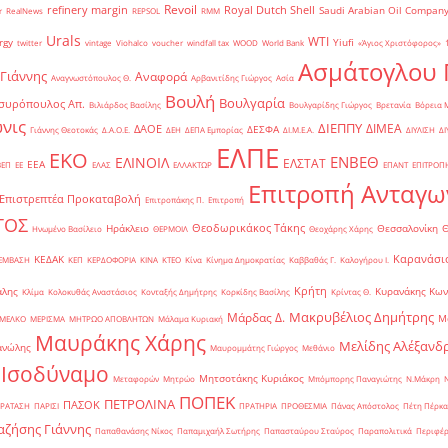
Revoil
refinery margin
Royal Dutch Shell
Saudi Arabian Oil Compan
r
RealNews
REPSOL
RMM
Urals
WTI
rgy
Yiufi
twitter
vintage
Viohalco
voucher
windfall tax
WOOD
World Bank
«Άγιος Χριστόφορος»
΄
Ασμάτογλου 
 Γιάννης
Αναφορά
Αναγνωστόπουλος Θ.
Αρβανιτίδης Γιώργος
Ασία
Βουλή
Βουλγαρία
συρόπουλος Απ.
Βιλιάρδος Βασίλης
Βουλγαρίδης Γιώργος
Βρετανία
Βόρεια 
νις
ΔΙΕΠΠΥ
ΔΙΜΕΑ
ΔΑΟΕ
ΔΕΣΦΑ
Γιάννης Θεοτοκάς
Δ.Α.Ο.Ε.
ΔΕΗ
ΔΕΠΑ Εμπορίας
ΔΙ.Μ.Ε.Α.
ΔΙΥΛΙΣΗ
ΔΙ
ΕΛΠΕ
ΕΚΟ
ΕΝΒΕΘ
ΕΛΙΝΟΙΛ
ΕΛΣΤΑΤ
ΕΕΑ
ΒΕΠ
ΕΕ
ΕΛΑΣ
ΕΛΛΑΚΤΩΡ
ΕΠΑΝΤ
ΕΠΙΤΡΟΠ
Επιτροπή Ανταγω
Επιστρεπτέα Προκαταβολή
Επιτροπάκης Π.
Επιτροπή
ΤΟΣ
Θεοδωρικάκος Τάκης
Ηράκλειο
Θεσσαλονίκη
Ηνωμένο Βασίλειο
ΘΕΡΜΟΙΛ
Θεοχάρης Χάρης
Καρανάσιο
ΚΕΔΑΚ
ΡΕΜΒΑΣΗ
ΚΕΠ
ΚΕΡΔΟΦΟΡΙΑ
ΚΙΝΑ
ΚΤΕΟ
Κίνα
Κίνημα Δημοκρατίας
Καββαθάς Γ.
Καλογήρου Ι.
Κρήτη
άλης
Κυρανάκης Κων
Κλίμα
Κολοκυθάς Αναστάσιος
Κονταξής Δημήτρης
Κορκίδης Βασίλης
Κρίντας Θ.
Μακρυβέλιος Δημήτρης
Μάρδας Δ.
Μ
ΜΕΛΚΟ
ΜΕΡΙΣΜΑ
ΜΗΤΡΩΟ ΑΠΟΒΛΗΤΩΝ
Μάλαμα Κυριακή
Μαυράκης Χάρης
Μελίδης Αλέξανδ
ανώλης
Μαυρομμάτης Γιώργος
Μεθάνιο
 Ισοδύναμο
Μητσοτάκης Κυριάκος
Μεταφορών
Μητρώο
Μπόμπορης Παναγιώτης
Ν.Μάκρη
ΠΟΠΕΚ
ΠΕΤΡΟΛΙΝΑ
ΠΑΣΟΚ
ΡΑΤΑΣΗ
ΠΑΡΙΣΙ
ΠΡΑΤΗΡΙΑ
ΠΡΟΘΕΣΜΙΑ
Πάνας Απόστολος
Πέτη Πέρκα
ζήσης Γιάννης
Παπαθανάσης Νίκος
Παπαμιχαήλ Σωτήρης
Παπασταύρου Σταύρος
Παραπολιτικά
Περιφέρ