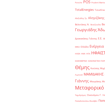
POS
Porsche
Prudent Warrio
TotalEnergies
TotalEne
Αληγιζάκης
Αλεξιάδης Τρ.
Βε
Βελετάκης Ν.
Βενεζουέλα
Γεωργιάδης Άδω
Ε.Ε.
Δρακακάκης Γιάννης
Ε
Ενέργεια
Ελλάδα
ΕΦΚΑ
ΗΦΑΙΣ
ΗΛΕΙΑ
ΗΜΑ
ΗΠΑ
ΚΑΘΗΜΕΡΙΝΗ
ΚΑΝΟΝΙΣΤΙΚΗ ΠΑ
Θέμης
Κιούσης Μιχ
ΜΑΜΙΔΑΚΗΣ
Λιμενικό
Γιάννης
Μαυράκης Μ
Μεταφορικό
Οικονόμου Γ.
Ταχυδρόμος
ΠΑ
Παπα
Παπαδοπούλου Ελισάβετ