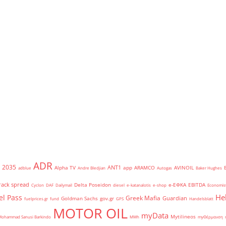
ADR
2035
ANT1
Alpha TV
app
ARAMCO
AVINOIL
adblue
Andre Bledjian
Autogas
Baker Hughes
rack spread
Delta Poseidon
e-ΕΦΚΑ
EBITDA
Cyclon
DAF
Dailymail
diesel
e-katanalotis
e-shop
Economis
He
el Pass
Greek Mafia
Guardian
Goldman Sachs
gov.gr
fuelprices.gr
fund
GPS
Handelsblatt
MOTOR OIL
myData
Mytilineos
Mohammad Sanusi Barkindo
MWh
myΘέρμανση