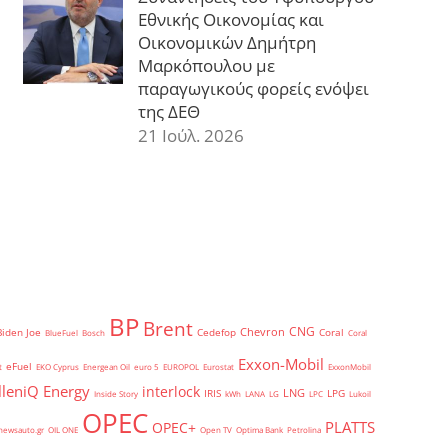
Εθνικής Οικονομίας και
Οικονομικών Δημήτρη
Μαρκόπουλου με
παραγωγικούς φορείς ενόψει
της ΔΕΘ
21 Ιούλ. 2026
BP
Brent
CNG
Chevron
Biden Joe
Cedefop
Coral
BlueFuel
Bosch
Coral
Exxon-Mobil
eFuel
t
EKO Cyprus
Energean Oil
euro 5
EUROPOL
Eurostat
ExxonMobil
lleniQ Energy
interlock
LNG
IRIS
LPG
Inside Story
kWh
LANA
LG
LPC
Lukoil
OPEC
PLATTS
OPEC+
newsauto.gr
OIL ONE
Open TV
Optima Bank
Petrolina