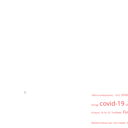
2030
'άδεια κυκλοφορίας
1202
covid-19
c
Energy
Fu
Κύπρου
fit for 55
FuelMate
Mediterranean Gas
mini market