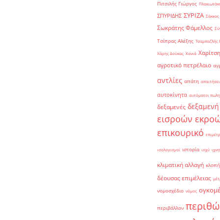
Πιτσιλής Γιώργος
Πλακιωτάκη
ΣΥΡΙΖΑ
ΣΠΥΡΙΔΗΣ
Σάκκος
Σωκράτης Φάμελλος
Σύ
Τσίπρας Αλέξης
Τσαμπαζλής 
Χαρίτση
Χάρης Δούκας
Χανιά
αγροτικό πετρέλαιο
αγ
αντλίες
απάτη
απαιτήσει
αυτοκίνητα
αυτόματοι πωλη
δεξαμενή
δεξαμενές
εισροών εκρο
επικουρικό
επιμέτ
ιστορία
ισολογισμοί
ισχύ
ιχνη
κλιματική αλλαγή
κλοπή
δέουσας επιμέλειας
μέτ
ογκομ
νομοσχέδιο
νόμος
περιθώ
περιβάλλον