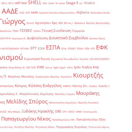
SHELL
Stage II
self-test
y
TEXACO
SECU-TECH
SKG
Sokol
Sri Lanka
sts
ΑΑΔΕ
Αλβανία
ΑΦΜ
1
ΑΟΖ
ΑΠΕ
Αγγελική Ναταλία Αδαμοπούλου
Αλεξανδρούπολη
Γιώργος
Αχτσιόγλου Έφη
Αττική
ΒΕΘ
Βέττας Ι.
Βαλκάνια
Βασίλης Βασιλειάδης
Γενική Συνέλευση
ΓΣΕΒΕΕ
Γερμανία
Μακεδονία
ΓΕΜΗ
Γαλλία
Διοικητικό Συμβούλιο
Διαβούλευση
ΥΛΙΣΤΗΡΙΑ
Δαγούμας Θ.
Δούκας Χάρης
ΕΦΚ
ΕΣΠΑ
ΕΡΤ
ΕΣΕΚ
Η ΑΝΤΑΓΩΝΙΣΜΟΥ
ΕΡΓΑΝΗ
ΕΣΥΔ
ΕΤΕΑΕΠ
ΕΤΕΚΑ
ΕΤΕπ
ΕΥΠ
νισμού
Ευρωπαϊκή Ένωση
Ευρωπαϊκό Κοινοβούλιο
Ευρώπη
ΗELLENiQ ENERGY
Ιταλία
ΙΟΒΕ
Ιράν
ΚΑΔ
Θράκη
Θωμαδάκης Μ.
ΙΝΕ-ΓΣΕΕ
Ικόνιο
Ιλχάν Αχμέτ
Ινδία
Κιουρτζής
ς Π.
Κατρίνης Μανώλης
Κεγκέρογλου Βασίλης
Κερατσίνι
Κώτσος Ευάγγελος
Κύπρος
σταντίνος
Λάτσης Σπ.
Λιανός Ι.
ΛΙΒΕΡΙΑ
Λέσβος
Μαυράκης
αμουλάκης Χ.
Μαρκόπουλος Δημήτρης
Μασαλής Γιώργος
Μελίδης Σπύρος
ρος
Μελισσανίδης Δημήτρης
Μερελής Κυριάκος
Ξυδάκης Ηρακλής
ΟΒΕ
ΝΑΞΟΣ
Νέα Μάκρη
ΟΓΑ
ΟΟΣΑ
ΟΦΑΕ
Οικονομικός
Παπαγεωργίου Νίκος
Παπαδοπούλου Έλλη
Παπαδημητρίου Μπ.
Πιερρακάκης Κυριάκος
εια Αττικής
Πετκίδης Βασίλης
Πετραλιάς Θάνος
Πιστωτικές κάρτες