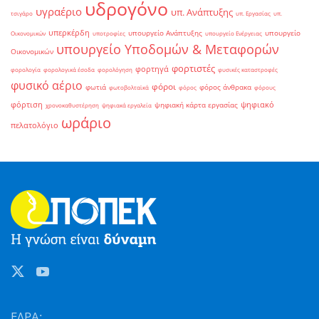
υδρογόνο
υγραέριο
υπ. Ανάπτυξης
τσιγάρο
υπ. Εργασίας
υπ.
υπερκέρδη
υπουργείο Ανάπτυξης
υπουργείο
Οικονομικών
υποτροφίες
υπουργείο Ενέργειας
υπουργείο Υποδομών & Μεταφορών
Οικονομικών
φορτιστές
φορτηγά
φορολογία
φορολογικά έσοδα
φορολόγηση
φυσικές καταστροφές
φυσικό αέριο
φόροι
φωτιά
φόρος άνθρακα
φωτοβολταϊκά
φόρος
φόρους
φόρτιση
ψηφιακό
ψηφιακή κάρτα εργασίας
χρονοκαθυστέρηση
ψηφιακά εργαλεία
ωράριο
πελατολόγιο
ΕΔΡΑ: