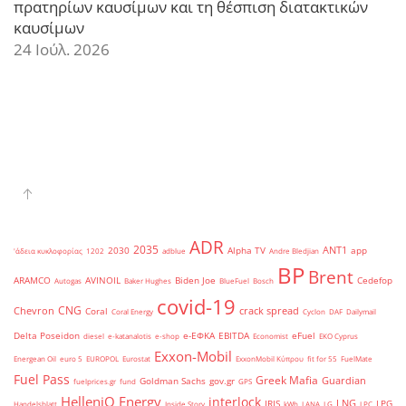
πρατηρίων καυσίμων και τη θέσπιση διατακτικών
καυσίμων
24 Ιούλ. 2026
ADR
2035
ANT1
2030
Alpha TV
app
'άδεια κυκλοφορίας
1202
adblue
Andre Bledjian
BP
Brent
ARAMCO
AVINOIL
Biden Joe
Cedefop
Autogas
Baker Hughes
BlueFuel
Bosch
covid-19
CNG
Chevron
crack spread
Coral
Coral Energy
Cyclon
DAF
Dailymail
Delta Poseidon
e-ΕΦΚΑ
EBITDA
eFuel
diesel
e-katanalotis
e-shop
Economist
EKO Cyprus
Exxon-Mobil
Energean Oil
euro 5
EUROPOL
Eurostat
ExxonMobil Κύπρου
fit for 55
FuelMate
Fuel Pass
Greek Mafia
Guardian
Goldman Sachs
gov.gr
fuelprices.gr
fund
GPS
HelleniQ Energy
interlock
LNG
IRIS
LPG
Handelsblatt
Inside Story
kWh
LANA
LG
LPC