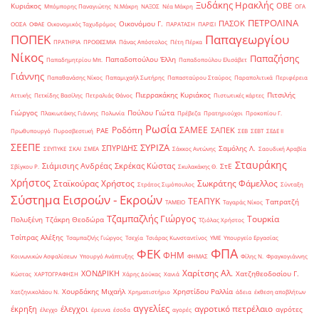
Ξυδάκης Ηρακλής
ΟΒΕ
Κυριάκος
Μπόμπορης Παναγιώτης
Ν.Μάκρη
ΝΑΞΟΣ
Νέα Μάκρη
ΟΓΑ
ΠΕΤΡΟΛΙΝΑ
ΠΑΣΟΚ
Οικονόμου Γ.
ΟΟΣΑ
ΟΦΑΕ
Οικονομικός Ταχυδρόμος
ΠΑΡΑΤΑΣΗ
ΠΑΡΙΣΙ
ΠΟΠΕΚ
Παπαγεωργίου
ΠΡΑΤΗΡΙΑ
ΠΡΟΘΕΣΜΙΑ
Πάνας Απόστολος
Πέτη Πέρκα
Νίκος
Παπαζήσης
Παπαδοπούλου Έλλη
Παπαδημητρίου Μπ.
Παπαδοπούλου Ελισάβετ
Γιάννης
Παπαθανάσης Νίκος
Παπαμιχαήλ Σωτήρης
Παπασταύρου Σταύρος
Παραπολιτικά
Περιφέρεια
Πιερρακάκης Κυριάκος
Πιτσιλής
Αττικής
Πετκίδης Βασίλης
Πετραλιάς Θάνος
Πιστωτικές κάρτες
Γιώργος
Πούλου Γιώτα
Πλακιωτάκης Γιάννης
Πολωνία
Πρέβεζα
Πρατηριούχοι
Προκοπίου Γ.
Ρωσία
Ροδόπη
ΣΑΜΕΕ
ΣΑΠΕΚ
ΡΑΕ
Πρωθυπουργό
Πυροσβεστική
ΣΕΒ
ΣΕΒΤ
ΣΕΔΕ ΙΙ
ΣΕΕΠΕ
ΣΥΡΙΖΑ
ΣΠΥΡΙΔΗΣ
Σαμόλης Λ.
ΣΕΥΠΥΚΕ
ΣΚΑΙ
ΣΜΕΑ
Σάκκος Αντώνης
Σαουδική Αραβία
Σταυράκης
Σιάμισιης Ανδρέας
Σκρέκας Κώστας
ΣτΕ
Σβίγκου Ρ.
Σκυλακάκης Θ.
Χρήστος
Σταϊκούρας Χρήστος
Σωκράτης Φάμελλος
Στράτος Σιμόπουλος
Σύνταξη
Σύστημα Εισροών - Εκροών
ΤΕΑΠΥΚ
Ταπρατζή
ΤΑΜΕΙΟ
Ταγαράς Νίκος
Τζαμπαζλής Γιώργος
Τουρκία
Πολυξένη
Τζάκρη Θεοδώρα
Τζιόλας Χρήστος
Τσίπρας Αλέξης
Τσαμπαζλής Γιώργος
Τσεχία
Τσιάρας Κωνσταντίνος
ΥΜΕ
Υπουργείο Εργασίας
ΦΠΑ
ΦΕΚ
ΦΗΜ
Κοινωνικών Ασφαλίσεων
Υπουργό Ανάπτυξης
ΦΗΜΑΣ
Φίλης Ν.
Φραγκογιάννης
Χαρίτσης Αλ.
ΧΟΝΔΡΙΚΗ
Χατζηθεοδοσίου Γ.
Κώστας
ΧΑΡΤΟΓΡΑΦΗΣΗ
Χάρης Δούκας
Χανιά
Χουρδάκης Μιχαήλ
Χρηστίδου Ραλλία
Χατζηνικολάου Ν.
Χρηματιστήριο
άδεια
έκθεση αποβλήτων
αγγελίες
αγροτικό πετρέλαιο
έκρηξη
έλεγχοι
αγρότες
έλεγχο
έρευνα
έσοδα
αγορές