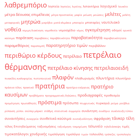
λαθρεμπόριο
λογισμικό
ληστεία
λιπαντήρια
ληστείες
λιγνίτης
λουκέτο
μελέτες
μέτρα δέουσας επιμέλειας
μέτρα προστασίας
μαφία
μείωση
μειώσεις
μελέτη
μητρώα
ναυτιλιακό
μπαταρίες
μεταφορικές
μικρόβια
μικτά κλιμάκια
μπαταρία
νοθεία
ογκομέτρηση
νομοσχέδιο
οδηγοί
νομιμη διακίνηση
νομοθεσία
νόμος
ορυκτά
παραβατικότητα
παράταση
καύσιμα
παραβάσεις
παραβάτικότητα
παραβατικότητατα
παρατηρητήριο τιμών
παραμεθόριος
περιβάλλον
παραπομπή
πετρέλαιο
περιθώριο κέρδους
πετρέλαιο
θέρμανσης
πετρέλαιο κίνησης
πετρελαιοειδή
πλαφόν
πλυντήρια
πληθωρισμός
πλυντήριο
πινακίδες κυκλοφορίας
πιστοποιητικά
πρατήρια
πρατήριο
πράσινο τέλος
πρακτικό
πρατήριο ενέργειας
καυσίμων
προδιαγραφές
προθεσμία
προβλήματα
προγραμματικές δηλώσεις
πρόστιμα
πρόσωπα
πυρκαγιά
προμέτρηση
πρωταθλητές
πτωχευτικός
ρεύμα
ρούβλια
συνάντηση
ρύπανση
ρύποι
σούπερ μάρκετ
στάθμη
στατιστικά
συμμορία
συνέδριο
συνέντευξη τύπου
τάνκερ
τέλη
σφράγιση
συναντήσεις
συνθετικά καύσιμα
συνεργεία
συνταξιοδότηση
τελωνείο
τέλος Επιτηδεύματος
ταξινομήσεις
τιμές
ταξινόμηση
τεκμηρίωση
τηλεδιάσκεψη
τιμοκατάλογοι χονδρικής
τιμολόγηση
τιμολόγιο
τολουόλη
τιμών
τράπεζες
τροπολογία