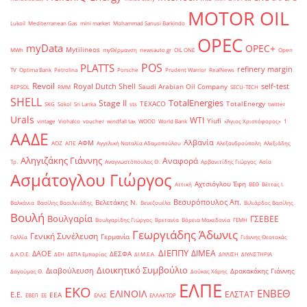
MOTOR OIL
Lukoil
Mediterranean Gas
mini market
Mohammad Sanusi Barkindo
OPEC
myData
OPEC+
Mytilineos
MWh
myΘέρμανση
newsauto.gr
OIL ONE
Open
POS
PLATTS
refinery margin
TV
Optima Bank
Petrolina
Porsche
Prudent Warrior
RealNews
Revoil
Royal Dutch Shell
self-test
Saudi Arabian Oil Company
REPSOL
RMM
SECU-TECH
SHELL
TotalEnergies
Stage II
TEXACO
TotalEnergy
SKG
Sokol
Sri Lanka
sts
twitter
Urals
WTI
Yiufi
vintage
Viohalco
voucher
windfall tax
WOOD
World Bank
«Άγιος Χριστόφορος»
΄1
ΑΑΔΕ
Αλβανία
ΑΦΜ
ΑΟΖ
ΑΠΕ
Αγγελική Ναταλία Αδαμοπούλου
Αλεξανδρούπολη
Αλεξιάδης
Αληγιζάκης Γιάννης
Αναφορά
Τρ.
Αναγνωστόπουλος Θ.
Αρβανιτίδης Γιώργος
Ασία
Ασμάτογλου Γιώργος
Αχτσιόγλου Έφη
Αττική
ΒΕΘ
Βέττας Ι.
Βεσυρόπουλος Απ.
Βελετάκης Ν.
Βαλκάνια
Βασίλης Βασιλειάδης
Βενεζουέλα
Βιλιάρδος Βασίλης
Βουλή
Βουλγαρία
ΓΣΕΒΕΕ
Βουλγαρίδης Γιώργος
Βρετανία
Βόρεια Μακεδονία
ΓΕΜΗ
Γεωργιάδης Άδωνις
Γενική Συνέλευση
Γερμανία
Γαλλία
Γιάννης Θεοτοκάς
ΔΙΕΠΠΥ
ΔΙΜΕΑ
ΔΑΟΕ
ΔΕΣΦΑ
Δ.Α.Ο.Ε.
ΔΕΗ
ΔΕΠΑ Εμπορίας
ΔΙ.Μ.Ε.Α.
ΔΙΥΛΙΣΗ
ΔΙΥΛΙΣΤΗΡΙΑ
Διοικητικό Συμβούλιο
Διαβούλευση
Δρακακάκης Γιάννης
Δαγούμας Θ.
Δούκας Χάρης
ΕΛΠΕ
ΕΚΟ
ΕΝΒΕΘ
ΕΛΙΝΟΙΛ
ΕΛΣΤΑΤ
Ε.Ε.
ΕΕΑ
ΕΒΕΠ
ΕΕ
ΕΛΑΣ
ΕΛΛΑΚΤΩΡ