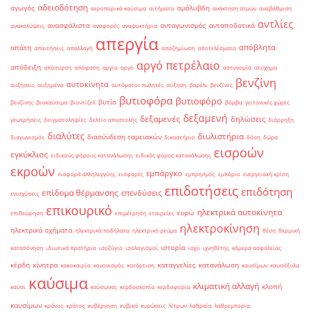
αδειοδότηση
αγωγός
αμόλυβδη
αεροπορικά καύσιμα
αιτήματα
ανάκτηση ατμών
αναβάθμιση
αντλίες
ανασφάλιστα
ανταγωνισμός
ανταποδοτικά
ανακαλύψεις
αναφορές
αναψυκτήρια
απεργία
απόβλητα
απάτη
απαιτήσεις
απαλλαγή
αποζημίωση
αποτελέσματα
αργό πετρέλαιο
απόδειξη
απόσυρση
απόφαση
αργία
αργό
αστυνομία
ατύχημα
βενζίνη
αυτοκίνητα
αυξήσεις
αυξημένα
αυτόματοι πωλητές
αύξηση
βαρέλι
βενζίνες
βυτιοφόρα
βυτιοφόρο
βυτίο
βενζίνης
βιοκαύσιμα
βιοντίζελ
βόμβα
γειτονικές χώρες
δεξαμενή
δεξαμενές
δηλώσεις
γεωτρήσεις
δειγματοληψίες
δελτίο αποστολής
διάρρηξη
διαλύτες
διυλιστήρια
διασύνδεση ταμειακών
διαγωνισμός
δικαστήριο
δόση
δώρα
εισροών
εγκύκλιος
ειδικούς φόρους κατανάλωσης
ειδικός φόρος κατανάλωσης
εκροών
εμπάργκο
εισφορά αλληλεγγύης
εισφορές
εμπρησμός
εμπόριο
ενεργειακή κρίση
επιδοτήσεις
επιδότηση
επίδομα θέρμανσης
επενδύσεις
ενισχύσεις
επικουρικό
ηλεκτρικά αυτοκίνητα
ευρώ
επιθεώρηση
επιμέτρηση
εταιρείες
ηλεκτροκίνηση
ηλεκτρικά οχήματα
ηλεκτρικά ποδήλατα
ηλεκτρικό ρεύμα
θέση
θερμική
ιστορία
καταπόνηση
ιδιωτικά πρατήρια
ισοζύγιο
ισολογισμοί
ισχύ
ιχνηθέτης
κάμερα ασφαλείας
κέρδη
κίνητρα
καταγγελίες
κατανάλωση
κακοκαιρία
κανονισμός
κατάρτιση
καυσίμων
καυσόξυλα
καύσιμα
κλιματική αλλαγή
κλοπή
καύσι
καύσωνας
κερδοσκοπία
κερδοφορία
καυσίμων
κράνος
κράτος
κυβέρνηση
κυβικά
κυρώσεις
λίτρων
λαθραία
λαθρεμπορία