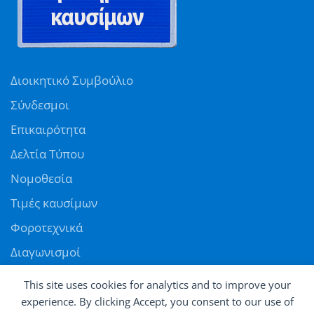
Διοικητικό Συμβούλιο
Σύνδεσμοι
Επικαιρότητα
Δελτία Τύπου
Νομοθεσία
Τιμές καυσίμων
Φοροτεχνικά
Διαγωνισμοί
Αγγελίες
This site uses cookies for analytics and to improve your
Θέσεις εργασίας
experience. By clicking Accept, you consent to our use of