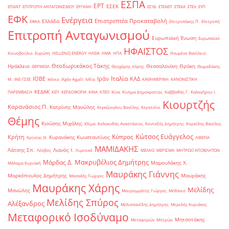
ΕΣΠΑ
ΕΡΤ
ΕΣΕΚ
ΕΠΑΝΤ
ΕΠΙΤΡΟΠΗ ΑΝΤΑΓΩΝΙΣΜΟΥ
ΕΡΓΑΝΗ
ΕΣΥΔ
ΕΤΕΑΕΠ
ΕΤΕΚΑ
ΕΤΕπ
ΕΥΠ
ΕΦΚ
Ενέργεια
Επιστρεπτέα Προκαταβολή
Ελλάδα
ΕΦΚΑ
Επιτροπάκης Π.
Επιτροπή
Επιτροπή Ανταγωνισμού
Ευρωπαϊκή Ένωση
Ευρωπαϊκό
ΗΦΑΙΣΤΟΣ
Κοινοβούλιο
Ευρώπη
ΗELLENiQ ENERGY
ΗΛΕΙΑ
ΗΜΑ
ΗΠΑ
Ηνωμένο Βασίλειο
Θεοδωρικάκος Τάκης
Ηράκλειο
Θεσσαλονίκη
Θράκη
ΘΕΡΜΟΙΛ
Θεοχάρης Χάρης
Θωμαδάκης
Ιταλία
ΙΟΒΕ
Ιράν
ΚΑΔ
Μ.
ΙΝΕ-ΓΣΕΕ
Ικόνιο
Ιλχάν Αχμέτ
Ινδία
ΚΑΘΗΜΕΡΙΝΗ
ΚΑΝΟΝΙΣΤΙΚΗ
ΚΕΔΑΚ
ΠΑΡΕΜΒΑΣΗ
ΚΕΠ
ΚΕΡΔΟΦΟΡΙΑ
ΚΙΝΑ
ΚΤΕΟ
Κίνα
Κίνημα Δημοκρατίας
Καββαθάς Γ.
Καλογήρου Ι.
Κιουρτζής
Καρανάσιος Π.
Κατρίνης Μανώλης
Κεγκέρογλου Βασίλης
Κερατσίνι
Θέμης
Κιούσης Μιχάλης
Κλίμα
Κολοκυθάς Αναστάσιος
Κονταξής Δημήτρης
Κορκίδης Βασίλης
Κώτσος Ευάγγελος
Κύπρος
Κρήτη
Κυρανάκης Κωνσταντίνος
Κρίντας Θ.
ΛΙΒΕΡΙΑ
ΜΑΜΙΔΑΚΗΣ
Λάτσης Σπ.
Λιανός Ι.
Λέσβος
Λιμενικό
ΜΕΛΚΟ
ΜΕΡΙΣΜΑ
ΜΗΤΡΩΟ ΑΠΟΒΛΗΤΩΝ
Μακρυβέλιος Δημήτρης
Μάρδας Δ.
Μαμουλάκης Χ.
Μάλαμα Κυριακή
Μαυράκης Γιάννης
Μαρκόπουλος Δημήτρης
Μαυράκης
Μασαλής Γιώργος
Μαυράκης Χάρης
Μελίδης
Μανώλης
Μαυρομμάτης Γιώργος
Μεθάνιο
Μελίδης Σπύρος
Αλέξανδρος
Μελισσανίδης Δημήτρης
Μερελής Κυριάκος
Μεταφορικό Ισοδύναμο
Μητσοτάκης
Μεταφορών
Μητρώο