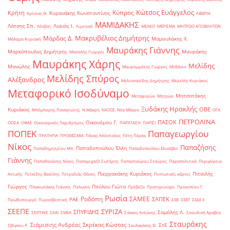
Κώτσος Ευάγγελος
Κύπρος
Κρήτη
Κυρανάκης Κωνσταντίνος
Κρίντας Θ.
ΛΙΒΕΡΙΑ
ΜΑΜΙΔΑΚΗΣ
Λάτσης Σπ.
Λιανός Ι.
Λέσβος
Λιμενικό
ΜΕΛΚΟ
ΜΕΡΙΣΜΑ
ΜΗΤΡΩΟ ΑΠΟΒΛΗΤΩΝ
Μακρυβέλιος Δημήτρης
Μάρδας Δ.
Μαμουλάκης Χ.
Μάλαμα Κυριακή
Μαυράκης Γιάννης
Μαρκόπουλος Δημήτρης
Μαυράκης
Μασαλής Γιώργος
Μαυράκης Χάρης
Μελίδης
Μανώλης
Μαυρομμάτης Γιώργος
Μεθάνιο
Μελίδης Σπύρος
Αλέξανδρος
Μελισσανίδης Δημήτρης
Μερελής Κυριάκος
Μεταφορικό Ισοδύναμο
Μητσοτάκης
Μεταφορών
Μητρώο
Ξυδάκης Ηρακλής
ΟΒΕ
Κυριάκος
Μπόμπορης Παναγιώτης
Ν.Μάκρη
ΝΑΞΟΣ
Νέα Μάκρη
ΟΓΑ
ΠΕΤΡΟΛΙΝΑ
ΠΑΣΟΚ
Οικονόμου Γ.
ΟΟΣΑ
ΟΦΑΕ
Οικονομικός Ταχυδρόμος
ΠΑΡΑΤΑΣΗ
ΠΑΡΙΣΙ
ΠΟΠΕΚ
Παπαγεωργίου
ΠΡΑΤΗΡΙΑ
ΠΡΟΘΕΣΜΙΑ
Πάνας Απόστολος
Πέτη Πέρκα
Νίκος
Παπαζήσης
Παπαδοπούλου Έλλη
Παπαδημητρίου Μπ.
Παπαδοπούλου Ελισάβετ
Γιάννης
Παπαθανάσης Νίκος
Παπαμιχαήλ Σωτήρης
Παπασταύρου Σταύρος
Παραπολιτικά
Περιφέρεια
Πιερρακάκης Κυριάκος
Πιτσιλής
Αττικής
Πετκίδης Βασίλης
Πετραλιάς Θάνος
Πιστωτικές κάρτες
Γιώργος
Πούλου Γιώτα
Πλακιωτάκης Γιάννης
Πολωνία
Πρέβεζα
Πρατηριούχοι
Προκοπίου Γ.
Ρωσία
Ροδόπη
ΣΑΜΕΕ
ΣΑΠΕΚ
ΡΑΕ
Πρωθυπουργό
Πυροσβεστική
ΣΕΒ
ΣΕΒΤ
ΣΕΔΕ ΙΙ
ΣΕΕΠΕ
ΣΥΡΙΖΑ
ΣΠΥΡΙΔΗΣ
Σαμόλης Λ.
ΣΕΥΠΥΚΕ
ΣΚΑΙ
ΣΜΕΑ
Σάκκος Αντώνης
Σαουδική Αραβία
Σταυράκης
Σιάμισιης Ανδρέας
Σκρέκας Κώστας
ΣτΕ
Σβίγκου Ρ.
Σκυλακάκης Θ.