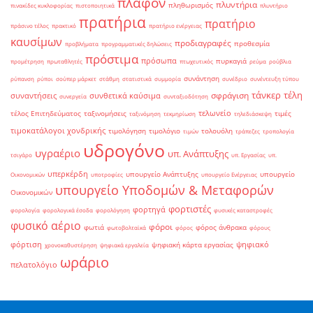
πλαφόν
πλυντήρια
πληθωρισμός
πινακίδες κυκλοφορίας
πιστοποιητικά
πλυντήριο
πρατήρια
πρατήριο
πράσινο τέλος
πρακτικό
πρατήριο ενέργειας
καυσίμων
προδιαγραφές
προθεσμία
προβλήματα
προγραμματικές δηλώσεις
πρόστιμα
πρόσωπα
πυρκαγιά
προμέτρηση
πρωταθλητές
πτωχευτικός
ρεύμα
ρούβλια
συνάντηση
ρύπανση
ρύποι
σούπερ μάρκετ
στάθμη
στατιστικά
συμμορία
συνέδριο
συνέντευξη τύπου
τάνκερ
τέλη
σφράγιση
συναντήσεις
συνθετικά καύσιμα
συνεργεία
συνταξιοδότηση
τελωνείο
τέλος Επιτηδεύματος
ταξινομήσεις
τιμές
ταξινόμηση
τεκμηρίωση
τηλεδιάσκεψη
τιμοκατάλογοι χονδρικής
τιμολόγηση
τιμολόγιο
τολουόλη
τιμών
τράπεζες
τροπολογία
υδρογόνο
υγραέριο
υπ. Ανάπτυξης
τσιγάρο
υπ. Εργασίας
υπ.
υπερκέρδη
υπουργείο Ανάπτυξης
υπουργείο
Οικονομικών
υποτροφίες
υπουργείο Ενέργειας
υπουργείο Υποδομών & Μεταφορών
Οικονομικών
φορτιστές
φορτηγά
φορολογία
φορολογικά έσοδα
φορολόγηση
φυσικές καταστροφές
φυσικό αέριο
φόροι
φωτιά
φόρος άνθρακα
φωτοβολταϊκά
φόρος
φόρους
φόρτιση
ψηφιακό
ψηφιακή κάρτα εργασίας
χρονοκαθυστέρηση
ψηφιακά εργαλεία
ωράριο
πελατολόγιο