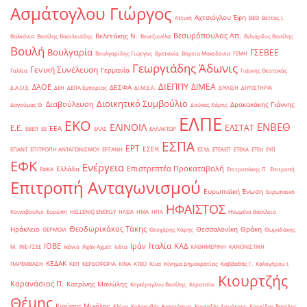
Ασμάτογλου Γιώργος
Αχτσιόγλου Έφη
Αττική
ΒΕΘ
Βέττας Ι.
Βεσυρόπουλος Απ.
Βελετάκης Ν.
Βαλκάνια
Βασίλης Βασιλειάδης
Βενεζουέλα
Βιλιάρδος Βασίλης
Βουλή
Βουλγαρία
ΓΣΕΒΕΕ
Βουλγαρίδης Γιώργος
Βρετανία
Βόρεια Μακεδονία
ΓΕΜΗ
Γεωργιάδης Άδωνις
Γενική Συνέλευση
Γερμανία
Γαλλία
Γιάννης Θεοτοκάς
ΔΙΕΠΠΥ
ΔΙΜΕΑ
ΔΑΟΕ
ΔΕΣΦΑ
Δ.Α.Ο.Ε.
ΔΕΗ
ΔΕΠΑ Εμπορίας
ΔΙ.Μ.Ε.Α.
ΔΙΥΛΙΣΗ
ΔΙΥΛΙΣΤΗΡΙΑ
Διοικητικό Συμβούλιο
Διαβούλευση
Δρακακάκης Γιάννης
Δαγούμας Θ.
Δούκας Χάρης
ΕΛΠΕ
ΕΚΟ
ΕΝΒΕΘ
ΕΛΙΝΟΙΛ
ΕΛΣΤΑΤ
Ε.Ε.
ΕΕΑ
ΕΒΕΠ
ΕΕ
ΕΛΑΣ
ΕΛΛΑΚΤΩΡ
ΕΣΠΑ
ΕΡΤ
ΕΣΕΚ
ΕΠΑΝΤ
ΕΠΙΤΡΟΠΗ ΑΝΤΑΓΩΝΙΣΜΟΥ
ΕΡΓΑΝΗ
ΕΣΥΔ
ΕΤΕΑΕΠ
ΕΤΕΚΑ
ΕΤΕπ
ΕΥΠ
ΕΦΚ
Ενέργεια
Επιστρεπτέα Προκαταβολή
Ελλάδα
ΕΦΚΑ
Επιτροπάκης Π.
Επιτροπή
Επιτροπή Ανταγωνισμού
Ευρωπαϊκή Ένωση
Ευρωπαϊκό
ΗΦΑΙΣΤΟΣ
Κοινοβούλιο
Ευρώπη
ΗELLENiQ ENERGY
ΗΛΕΙΑ
ΗΜΑ
ΗΠΑ
Ηνωμένο Βασίλειο
Θεοδωρικάκος Τάκης
Ηράκλειο
Θεσσαλονίκη
Θράκη
ΘΕΡΜΟΙΛ
Θεοχάρης Χάρης
Θωμαδάκης
Ιταλία
ΙΟΒΕ
Ιράν
ΚΑΔ
Μ.
ΙΝΕ-ΓΣΕΕ
Ικόνιο
Ιλχάν Αχμέτ
Ινδία
ΚΑΘΗΜΕΡΙΝΗ
ΚΑΝΟΝΙΣΤΙΚΗ
ΚΕΔΑΚ
ΠΑΡΕΜΒΑΣΗ
ΚΕΠ
ΚΕΡΔΟΦΟΡΙΑ
ΚΙΝΑ
ΚΤΕΟ
Κίνα
Κίνημα Δημοκρατίας
Καββαθάς Γ.
Καλογήρου Ι.
Κιουρτζής
Καρανάσιος Π.
Κατρίνης Μανώλης
Κεγκέρογλου Βασίλης
Κερατσίνι
Θέμης
Κιούσης Μιχάλης
Κλίμα
Κολοκυθάς Αναστάσιος
Κονταξής Δημήτρης
Κορκίδης Βασίλης