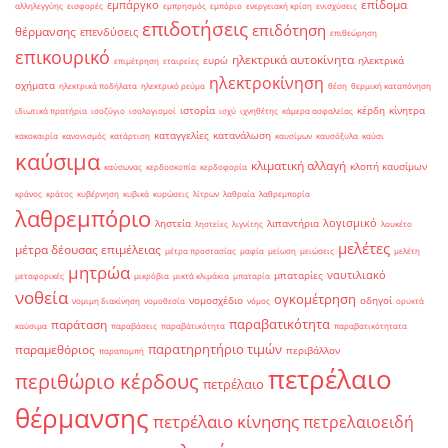
επίδομα
εμπάργκο
αλληλεγγύης
εισφορές
εμπρησμός
εμπόριο
ενεργειακή κρίση
ενισχύσεις
επιδοτήσεις
επιδότηση
θέρμανσης
επενδύσεις
επιθεώρηση
επικουρικό
ηλεκτρικά αυτοκίνητα
ευρώ
ηλεκτρικά
επιμέτρηση
εταιρείες
ηλεκτροκίνηση
οχήματα
ηλεκτρικά ποδήλατα
ηλεκτρικό ρεύμα
θέση
θερμική καταπόνηση
ιστορία
κέρδη
κίνητρα
ιδιωτικά πρατήρια
ισοζύγιο
ισολογισμοί
ισχύ
ιχνηθέτης
κάμερα ασφαλείας
καταγγελίες
κατανάλωση
κακοκαιρία
κανονισμός
κατάρτιση
καυσίμων
καυσόξυλα
καύσι
καύσιμα
κλιματική αλλαγή
κλοπή καυσίμων
καύσωνας
κερδοσκοπία
κερδοφορία
κράνος
κράτος
κυβέρνηση
κυβικά
κυρώσεις
λίτρων
λαθραία
λαθρεμπορία
λαθρεμπόριο
λογισμικό
ληστεία
λιπαντήρια
ληστείες
λιγνίτης
λουκέτο
μελέτες
μέτρα δέουσας επιμέλειας
μέτρα προστασίας
μαφία
μείωση
μειώσεις
μελέτη
μητρώα
ναυτιλιακό
μπαταρίες
μεταφορικές
μικρόβια
μικτά κλιμάκια
μπαταρία
νοθεία
ογκομέτρηση
νομοσχέδιο
οδηγοί
νομιμη διακίνηση
νομοθεσία
νόμος
ορυκτά
παραβατικότητα
παράταση
καύσιμα
παραβάσεις
παραβάτικότητα
παραβατικότητατα
παρατηρητήριο τιμών
παραμεθόριος
περιβάλλον
παραπομπή
πετρέλαιο
περιθώριο κέρδους
πετρέλαιο
θέρμανσης
πετρέλαιο κίνησης
πετρελαιοειδή