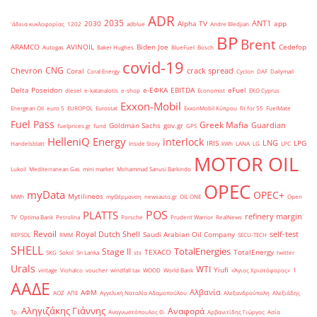
ADR
2035
ANT1
2030
Alpha TV
app
'άδεια κυκλοφορίας
1202
adblue
Andre Bledjian
BP
Brent
ARAMCO
AVINOIL
Biden Joe
Cedefop
Autogas
Baker Hughes
BlueFuel
Bosch
covid-19
CNG
Chevron
crack spread
Coral
Coral Energy
Cyclon
DAF
Dailymail
Delta Poseidon
e-ΕΦΚΑ
EBITDA
eFuel
diesel
e-katanalotis
e-shop
Economist
EKO Cyprus
Exxon-Mobil
Energean Oil
euro 5
EUROPOL
Eurostat
ExxonMobil Κύπρου
fit for 55
FuelMate
Fuel Pass
Greek Mafia
Guardian
Goldman Sachs
gov.gr
fuelprices.gr
fund
GPS
HelleniQ Energy
interlock
LNG
IRIS
LPG
Handelsblatt
Inside Story
kWh
LANA
LG
LPC
MOTOR OIL
Lukoil
Mediterranean Gas
mini market
Mohammad Sanusi Barkindo
OPEC
myData
OPEC+
Mytilineos
MWh
myΘέρμανση
newsauto.gr
OIL ONE
Open
POS
PLATTS
refinery margin
TV
Optima Bank
Petrolina
Porsche
Prudent Warrior
RealNews
Revoil
Royal Dutch Shell
self-test
Saudi Arabian Oil Company
REPSOL
RMM
SECU-TECH
SHELL
TotalEnergies
Stage II
TEXACO
TotalEnergy
SKG
Sokol
Sri Lanka
sts
twitter
Urals
WTI
Yiufi
vintage
Viohalco
voucher
windfall tax
WOOD
World Bank
«Άγιος Χριστόφορος»
΄1
ΑΑΔΕ
Αλβανία
ΑΦΜ
ΑΟΖ
ΑΠΕ
Αγγελική Ναταλία Αδαμοπούλου
Αλεξανδρούπολη
Αλεξιάδης
Αληγιζάκης Γιάννης
Αναφορά
Τρ.
Αναγνωστόπουλος Θ.
Αρβανιτίδης Γιώργος
Ασία