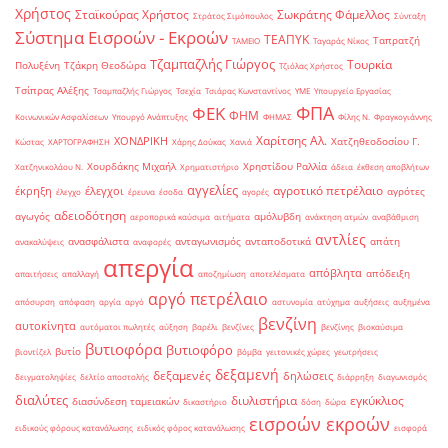
Χρήστος
Σταϊκούρας Χρήστος
Σωκράτης Φάμελλος
Στράτος Σιμόπουλος
Σύνταξη
Σύστημα Εισροών - Εκροών
ΤΕΑΠΥΚ
Ταπρατζή
ΤΑΜΕΙΟ
Ταγαράς Νίκος
Τζαμπαζλής Γιώργος
Τουρκία
Πολυξένη
Τζάκρη Θεοδώρα
Τζιόλας Χρήστος
Τσίπρας Αλέξης
Τσαμπαζλής Γιώργος
Τσεχία
Τσιάρας Κωνσταντίνος
ΥΜΕ
Υπουργείο Εργασίας
ΦΠΑ
ΦΕΚ
ΦΗΜ
Κοινωνικών Ασφαλίσεων
Υπουργό Ανάπτυξης
ΦΗΜΑΣ
Φίλης Ν.
Φραγκογιάννης
Χαρίτσης Αλ.
ΧΟΝΔΡΙΚΗ
Χατζηθεοδοσίου Γ.
Κώστας
ΧΑΡΤΟΓΡΑΦΗΣΗ
Χάρης Δούκας
Χανιά
Χουρδάκης Μιχαήλ
Χρηστίδου Ραλλία
Χατζηνικολάου Ν.
Χρηματιστήριο
άδεια
έκθεση αποβλήτων
αγγελίες
αγροτικό πετρέλαιο
έκρηξη
έλεγχοι
αγρότες
έλεγχο
έρευνα
έσοδα
αγορές
αδειοδότηση
αγωγός
αμόλυβδη
αεροπορικά καύσιμα
αιτήματα
ανάκτηση ατμών
αναβάθμιση
αντλίες
ανασφάλιστα
ανταγωνισμός
ανταποδοτικά
απάτη
ανακαλύψεις
αναφορές
απεργία
απόβλητα
απόδειξη
απαιτήσεις
απαλλαγή
αποζημίωση
αποτελέσματα
αργό πετρέλαιο
απόσυρση
απόφαση
αργία
αργό
αστυνομία
ατύχημα
αυξήσεις
αυξημένα
βενζίνη
αυτοκίνητα
αυτόματοι πωλητές
αύξηση
βαρέλι
βενζίνες
βενζίνης
βιοκαύσιμα
βυτιοφόρα
βυτιοφόρο
βυτίο
βιοντίζελ
βόμβα
γειτονικές χώρες
γεωτρήσεις
δεξαμενή
δεξαμενές
δηλώσεις
δειγματοληψίες
δελτίο αποστολής
διάρρηξη
διαγωνισμός
διαλύτες
διυλιστήρια
εγκύκλιος
διασύνδεση ταμειακών
δικαστήριο
δόση
δώρα
εισροών εκροών
ειδικούς φόρους κατανάλωσης
ειδικός φόρος κατανάλωσης
εισφορά