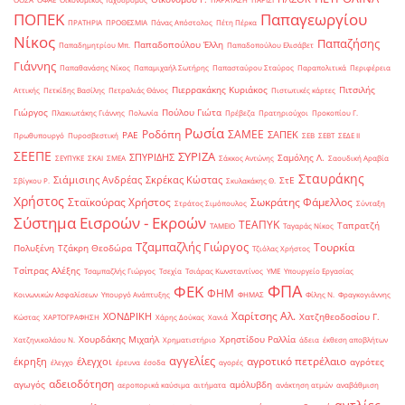
ΠΟΠΕΚ
Παπαγεωργίου
ΠΡΑΤΗΡΙΑ
ΠΡΟΘΕΣΜΙΑ
Πάνας Απόστολος
Πέτη Πέρκα
Νίκος
Παπαζήσης
Παπαδοπούλου Έλλη
Παπαδημητρίου Μπ.
Παπαδοπούλου Ελισάβετ
Γιάννης
Παπαθανάσης Νίκος
Παπαμιχαήλ Σωτήρης
Παπασταύρου Σταύρος
Παραπολιτικά
Περιφέρεια
Πιερρακάκης Κυριάκος
Πιτσιλής
Αττικής
Πετκίδης Βασίλης
Πετραλιάς Θάνος
Πιστωτικές κάρτες
Γιώργος
Πούλου Γιώτα
Πλακιωτάκης Γιάννης
Πολωνία
Πρέβεζα
Πρατηριούχοι
Προκοπίου Γ.
Ρωσία
Ροδόπη
ΣΑΜΕΕ
ΣΑΠΕΚ
ΡΑΕ
Πρωθυπουργό
Πυροσβεστική
ΣΕΒ
ΣΕΒΤ
ΣΕΔΕ ΙΙ
ΣΕΕΠΕ
ΣΥΡΙΖΑ
ΣΠΥΡΙΔΗΣ
Σαμόλης Λ.
ΣΕΥΠΥΚΕ
ΣΚΑΙ
ΣΜΕΑ
Σάκκος Αντώνης
Σαουδική Αραβία
Σταυράκης
Σιάμισιης Ανδρέας
Σκρέκας Κώστας
ΣτΕ
Σβίγκου Ρ.
Σκυλακάκης Θ.
Χρήστος
Σταϊκούρας Χρήστος
Σωκράτης Φάμελλος
Στράτος Σιμόπουλος
Σύνταξη
Σύστημα Εισροών - Εκροών
ΤΕΑΠΥΚ
Ταπρατζή
ΤΑΜΕΙΟ
Ταγαράς Νίκος
Τζαμπαζλής Γιώργος
Τουρκία
Πολυξένη
Τζάκρη Θεοδώρα
Τζιόλας Χρήστος
Τσίπρας Αλέξης
Τσαμπαζλής Γιώργος
Τσεχία
Τσιάρας Κωνσταντίνος
ΥΜΕ
Υπουργείο Εργασίας
ΦΠΑ
ΦΕΚ
ΦΗΜ
Κοινωνικών Ασφαλίσεων
Υπουργό Ανάπτυξης
ΦΗΜΑΣ
Φίλης Ν.
Φραγκογιάννης
Χαρίτσης Αλ.
ΧΟΝΔΡΙΚΗ
Χατζηθεοδοσίου Γ.
Κώστας
ΧΑΡΤΟΓΡΑΦΗΣΗ
Χάρης Δούκας
Χανιά
Χουρδάκης Μιχαήλ
Χρηστίδου Ραλλία
Χατζηνικολάου Ν.
Χρηματιστήριο
άδεια
έκθεση αποβλήτων
αγγελίες
αγροτικό πετρέλαιο
έκρηξη
έλεγχοι
αγρότες
έλεγχο
έρευνα
έσοδα
αγορές
αδειοδότηση
αγωγός
αμόλυβδη
αεροπορικά καύσιμα
αιτήματα
ανάκτηση ατμών
αναβάθμιση