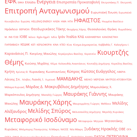
ΕΦΚ
Ενέργεια
Επιστρεπτέα Προκαταβολή
Ελλάδα
ΕΦΚΑ
Επιτροπάκης Π.
Επιτροπή
Επιτροπή Ανταγωνισμού
Ευρωπαϊκή Ένωση
Ευρωπαϊκό
ΗΦΑΙΣΤΟΣ
Κοινοβούλιο
Ευρώπη
ΗELLENiQ ENERGY
ΗΛΕΙΑ
ΗΜΑ
ΗΠΑ
Ηνωμένο Βασίλειο
Θεοδωρικάκος Τάκης
Ηράκλειο
Θεσσαλονίκη
Θράκη
ΘΕΡΜΟΙΛ
Θεοχάρης Χάρης
Θωμαδάκης
Ιταλία
ΙΟΒΕ
Ιράν
ΚΑΔ
Μ.
ΙΝΕ-ΓΣΕΕ
Ικόνιο
Ιλχάν Αχμέτ
Ινδία
ΚΑΘΗΜΕΡΙΝΗ
ΚΑΝΟΝΙΣΤΙΚΗ
ΚΕΔΑΚ
ΠΑΡΕΜΒΑΣΗ
ΚΕΠ
ΚΕΡΔΟΦΟΡΙΑ
ΚΙΝΑ
ΚΤΕΟ
Κίνα
Κίνημα Δημοκρατίας
Καββαθάς Γ.
Καλογήρου Ι.
Κιουρτζής
Καρανάσιος Π.
Κατρίνης Μανώλης
Κεγκέρογλου Βασίλης
Κερατσίνι
Θέμης
Κιούσης Μιχάλης
Κλίμα
Κολοκυθάς Αναστάσιος
Κονταξής Δημήτρης
Κορκίδης Βασίλης
Κώτσος Ευάγγελος
Κύπρος
Κρήτη
Κυρανάκης Κωνσταντίνος
Κρίντας Θ.
ΛΙΒΕΡΙΑ
ΜΑΜΙΔΑΚΗΣ
Λάτσης Σπ.
Λιανός Ι.
Λέσβος
Λιμενικό
ΜΕΛΚΟ
ΜΕΡΙΣΜΑ
ΜΗΤΡΩΟ ΑΠΟΒΛΗΤΩΝ
Μακρυβέλιος Δημήτρης
Μάρδας Δ.
Μαμουλάκης Χ.
Μάλαμα Κυριακή
Μαυράκης Γιάννης
Μαρκόπουλος Δημήτρης
Μαυράκης
Μασαλής Γιώργος
Μαυράκης Χάρης
Μελίδης
Μανώλης
Μαυρομμάτης Γιώργος
Μεθάνιο
Μελίδης Σπύρος
Αλέξανδρος
Μελισσανίδης Δημήτρης
Μερελής Κυριάκος
Μεταφορικό Ισοδύναμο
Μητσοτάκης
Μεταφορών
Μητρώο
Ξυδάκης Ηρακλής
ΟΒΕ
Κυριάκος
Μπόμπορης Παναγιώτης
Ν.Μάκρη
ΝΑΞΟΣ
Νέα Μάκρη
ΟΓΑ
ΠΕΤΡΟΛΙΝΑ
ΠΑΣΟΚ
Οικονόμου Γ.
ΟΟΣΑ
ΟΦΑΕ
Οικονομικός Ταχυδρόμος
ΠΑΡΑΤΑΣΗ
ΠΑΡΙΣΙ