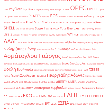
OPEC
myData
OPEC+
Mytilineos
MWh
myΘέρμανση
newsauto.gr
OIL ONE
Open
POS
PLATTS
refinery margin
TV
Optima Bank
Petrolina
Porsche
Prudent Warrior
RealNews
Revoil
Royal Dutch Shell
self-test
Saudi Arabian Oil Company
REPSOL
RMM
SECU-TECH
SHELL
TotalEnergies
Stage II
TEXACO
TotalEnergy
SKG
Sokol
Sri Lanka
sts
twitter
Urals
WTI
Yiufi
vintage
Viohalco
voucher
windfall tax
WOOD
World Bank
«Άγιος Χριστόφορος»
΄1
ΑΑΔΕ
Αλβανία
ΑΦΜ
ΑΟΖ
ΑΠΕ
Αγγελική Ναταλία Αδαμοπούλου
Αλεξανδρούπολη
Αλεξιάδης
Αληγιζάκης Γιάννης
Αναφορά
Τρ.
Αναγνωστόπουλος Θ.
Αρβανιτίδης Γιώργος
Ασία
Ασμάτογλου Γιώργος
Αχτσιόγλου Έφη
Αττική
ΒΕΘ
Βέττας Ι.
Βεσυρόπουλος Απ.
Βελετάκης Ν.
Βαλκάνια
Βασίλης Βασιλειάδης
Βενεζουέλα
Βιλιάρδος Βασίλης
Βουλή
Βουλγαρία
ΓΣΕΒΕΕ
Βουλγαρίδης Γιώργος
Βρετανία
Βόρεια Μακεδονία
ΓΕΜΗ
Γεωργιάδης Άδωνις
Γενική Συνέλευση
Γερμανία
Γαλλία
Γιάννης Θεοτοκάς
ΔΙΕΠΠΥ
ΔΙΜΕΑ
ΔΑΟΕ
ΔΕΣΦΑ
Δ.Α.Ο.Ε.
ΔΕΗ
ΔΕΠΑ Εμπορίας
ΔΙ.Μ.Ε.Α.
ΔΙΥΛΙΣΗ
ΔΙΥΛΙΣΤΗΡΙΑ
Διοικητικό Συμβούλιο
Διαβούλευση
Δρακακάκης Γιάννης
Δαγούμας Θ.
Δούκας Χάρης
ΕΛΠΕ
ΕΚΟ
ΕΝΒΕΘ
ΕΛΙΝΟΙΛ
ΕΛΣΤΑΤ
Ε.Ε.
ΕΕΑ
ΕΒΕΠ
ΕΕ
ΕΛΑΣ
ΕΛΛΑΚΤΩΡ
ΕΣΠΑ
ΕΡΤ
ΕΣΕΚ
ΕΠΑΝΤ
ΕΠΙΤΡΟΠΗ ΑΝΤΑΓΩΝΙΣΜΟΥ
ΕΡΓΑΝΗ
ΕΣΥΔ
ΕΤΕΑΕΠ
ΕΤΕΚΑ
ΕΤΕπ
ΕΥΠ