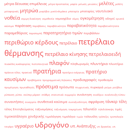
μελέτες
μέτρα δέουσας επιμέλειας
μέτρα προστασίας
μαφία
μείωση
μειώσεις
μελέτη
μητρώα
ναυτιλιακό
μπαταρίες
μεταφορικές
μικρόβια
μικτά κλιμάκια
μπαταρία
νοθεία
ογκομέτρηση
νομοσχέδιο
οδηγοί
νομιμη διακίνηση
νομοθεσία
νόμος
ορυκτά
παραβατικότητα
παράταση
καύσιμα
παραβάσεις
παραβάτικότητα
παραβατικότητατα
παρατηρητήριο τιμών
παραμεθόριος
περιβάλλον
παραπομπή
πετρέλαιο
περιθώριο κέρδους
πετρέλαιο
θέρμανσης
πετρέλαιο κίνησης
πετρελαιοειδή
πλαφόν
πλυντήρια
πληθωρισμός
πλυντήριο
πινακίδες κυκλοφορίας
πιστοποιητικά
πρατήρια
πρατήριο
πράσινο τέλος
πρακτικό
πρατήριο ενέργειας
καυσίμων
προδιαγραφές
προθεσμία
προβλήματα
προγραμματικές δηλώσεις
πρόστιμα
πρόσωπα
πυρκαγιά
προμέτρηση
πρωταθλητές
πτωχευτικός
ρεύμα
ρούβλια
συνάντηση
ρύπανση
ρύποι
σούπερ μάρκετ
στάθμη
στατιστικά
συμμορία
συνέδριο
συνέντευξη τύπου
τάνκερ
τέλη
σφράγιση
συναντήσεις
συνθετικά καύσιμα
συνεργεία
συνταξιοδότηση
τελωνείο
τέλος Επιτηδεύματος
ταξινομήσεις
τιμές
ταξινόμηση
τεκμηρίωση
τηλεδιάσκεψη
τιμοκατάλογοι χονδρικής
τιμολόγηση
τιμολόγιο
τολουόλη
τιμών
τράπεζες
τροπολογία
υδρογόνο
υγραέριο
υπ. Ανάπτυξης
τσιγάρο
υπ. Εργασίας
υπ.