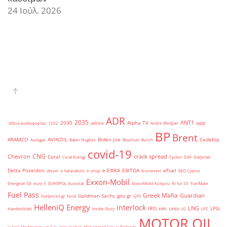
24 Ιούλ. 2026
ADR
2035
ANT1
2030
Alpha TV
app
'άδεια κυκλοφορίας
1202
adblue
Andre Bledjian
BP
Brent
ARAMCO
AVINOIL
Biden Joe
Cedefop
Autogas
Baker Hughes
BlueFuel
Bosch
covid-19
CNG
Chevron
crack spread
Coral
Coral Energy
Cyclon
DAF
Dailymail
Delta Poseidon
e-ΕΦΚΑ
EBITDA
eFuel
diesel
e-katanalotis
e-shop
Economist
EKO Cyprus
Exxon-Mobil
Energean Oil
euro 5
EUROPOL
Eurostat
ExxonMobil Κύπρου
fit for 55
FuelMate
Fuel Pass
Greek Mafia
Guardian
Goldman Sachs
gov.gr
fuelprices.gr
fund
GPS
HelleniQ Energy
interlock
LNG
IRIS
LPG
Handelsblatt
Inside Story
kWh
LANA
LG
LPC
MOTOR OIL
Lukoil
Mediterranean Gas
mini market
Mohammad Sanusi Barkindo