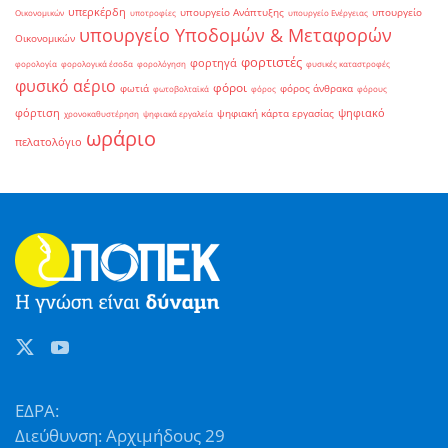
υπερκέρδη
υπουργείο Ανάπτυξης
υπουργείο
Οικονομικών
υποτροφίες
υπουργείο Ενέργειας
υπουργείο Υποδομών & Μεταφορών
Οικονομικών
φορτιστές
φορτηγά
φορολογία
φορολογικά έσοδα
φορολόγηση
φυσικές καταστροφές
φυσικό αέριο
φόροι
φωτιά
φόρος άνθρακα
φωτοβολταϊκά
φόρος
φόρους
φόρτιση
ψηφιακό
ψηφιακή κάρτα εργασίας
χρονοκαθυστέρηση
ψηφιακά εργαλεία
ωράριο
πελατολόγιο
ΕΔΡΑ:
Διεύθυνση: Αρχιμήδους 29