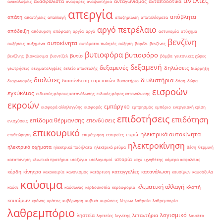
αντλίες
ανασφάλιστα
ανταγωνισμός
ανταποδοτικά
ανακαλύψεις
αναφορές
αναψυκτήρια
απεργία
απόβλητα
απάτη
απαιτήσεις
απαλλαγή
αποζημίωση
αποτελέσματα
αργό πετρέλαιο
απόδειξη
απόσυρση
απόφαση
αργία
αργό
αστυνομία
ατύχημα
βενζίνη
αυτοκίνητα
αυξήσεις
αυξημένα
αυτόματοι πωλητές
αύξηση
βαρέλι
βενζίνες
βυτιοφόρα
βυτιοφόρο
βυτίο
βενζίνης
βιοκαύσιμα
βιοντίζελ
βόμβα
γειτονικές χώρες
δεξαμενή
δεξαμενές
δηλώσεις
γεωτρήσεις
δειγματοληψίες
δελτίο αποστολής
διάρρηξη
διαλύτες
διυλιστήρια
διασύνδεση ταμειακών
διαγωνισμός
δικαστήριο
δόση
δώρα
εισροών
εγκύκλιος
ειδικούς φόρους κατανάλωσης
ειδικός φόρος κατανάλωσης
εκροών
εμπάργκο
εισφορά αλληλεγγύης
εισφορές
εμπρησμός
εμπόριο
ενεργειακή κρίση
επιδοτήσεις
επιδότηση
επίδομα θέρμανσης
επενδύσεις
ενισχύσεις
επικουρικό
ηλεκτρικά αυτοκίνητα
ευρώ
επιθεώρηση
επιμέτρηση
εταιρείες
ηλεκτροκίνηση
ηλεκτρικά οχήματα
ηλεκτρικά ποδήλατα
ηλεκτρικό ρεύμα
θέση
θερμική
ιστορία
καταπόνηση
ιδιωτικά πρατήρια
ισοζύγιο
ισολογισμοί
ισχύ
ιχνηθέτης
κάμερα ασφαλείας
κέρδη
κίνητρα
καταγγελίες
κατανάλωση
κακοκαιρία
κανονισμός
κατάρτιση
καυσίμων
καυσόξυλα
καύσιμα
κλιματική αλλαγή
κλοπή
καύσι
καύσωνας
κερδοσκοπία
κερδοφορία
καυσίμων
κράνος
κράτος
κυβέρνηση
κυβικά
κυρώσεις
λίτρων
λαθραία
λαθρεμπορία
λαθρεμπόριο
λογισμικό
ληστεία
λιπαντήρια
ληστείες
λιγνίτης
λουκέτο