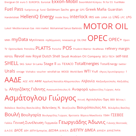
Exxon-Mobil
Energean Oil
euro 5
EUROPOL
Eurostat
ExxonMobil Κύπρου
fit for 55
FuelMate
Fuel Pass
Greek Mafia
Guardian
Goldman Sachs
gov.gr
fuelprices.gr
fund
GPS
HelleniQ Energy
interlock
LNG
IRIS
LPG
Handelsblatt
Inside Story
kWh
LANA
LG
LPC
MOTOR OIL
Lukoil
Mediterranean Gas
mini market
Mohammad Sanusi Barkindo
OPEC
myData
OPEC+
Mytilineos
MWh
myΘέρμανση
newsauto.gr
OIL ONE
Open
POS
PLATTS
refinery margin
TV
Optima Bank
Petrolina
Porsche
Prudent Warrior
RealNews
Revoil
Royal Dutch Shell
self-test
Saudi Arabian Oil Company
REPSOL
RMM
SECU-TECH
SHELL
TotalEnergies
Stage II
TEXACO
TotalEnergy
SKG
Sokol
Sri Lanka
sts
twitter
Urals
WTI
Yiufi
vintage
Viohalco
voucher
windfall tax
WOOD
World Bank
«Άγιος Χριστόφορος»
΄1
ΑΑΔΕ
Αλβανία
ΑΦΜ
ΑΟΖ
ΑΠΕ
Αγγελική Ναταλία Αδαμοπούλου
Αλεξανδρούπολη
Αλεξιάδης
Αληγιζάκης Γιάννης
Αναφορά
Τρ.
Αναγνωστόπουλος Θ.
Αρβανιτίδης Γιώργος
Ασία
Ασμάτογλου Γιώργος
Αχτσιόγλου Έφη
Αττική
ΒΕΘ
Βέττας Ι.
Βεσυρόπουλος Απ.
Βελετάκης Ν.
Βαλκάνια
Βασίλης Βασιλειάδης
Βενεζουέλα
Βιλιάρδος Βασίλης
Βουλή
Βουλγαρία
ΓΣΕΒΕΕ
Βουλγαρίδης Γιώργος
Βρετανία
Βόρεια Μακεδονία
ΓΕΜΗ
Γεωργιάδης Άδωνις
Γενική Συνέλευση
Γερμανία
Γαλλία
Γιάννης Θεοτοκάς
ΔΙΕΠΠΥ
ΔΙΜΕΑ
ΔΑΟΕ
ΔΕΣΦΑ
Δ.Α.Ο.Ε.
ΔΕΗ
ΔΕΠΑ Εμπορίας
ΔΙ.Μ.Ε.Α.
ΔΙΥΛΙΣΗ
ΔΙΥΛΙΣΤΗΡΙΑ