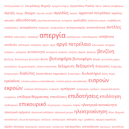
Χουρδάκης Μιχαήλ
Χρηστίδου Ραλλία
Χατζηνικολάου Ν.
Χρηματιστήριο
άδεια
έκθεση αποβλήτων
αγγελίες
αγροτικό πετρέλαιο
έκρηξη
έλεγχοι
αγρότες
έλεγχο
έρευνα
έσοδα
αγορές
αδειοδότηση
αγωγός
αμόλυβδη
αεροπορικά καύσιμα
αιτήματα
ανάκτηση ατμών
αναβάθμιση
αντλίες
ανασφάλιστα
ανταγωνισμός
ανταποδοτικά
ανακαλύψεις
αναφορές
αναψυκτήρια
απεργία
απόβλητα
απάτη
απαιτήσεις
απαλλαγή
αποζημίωση
αποτελέσματα
αργό πετρέλαιο
απόδειξη
απόσυρση
απόφαση
αργία
αργό
αστυνομία
ατύχημα
βενζίνη
αυτοκίνητα
αυξήσεις
αυξημένα
αυτόματοι πωλητές
αύξηση
βαρέλι
βενζίνες
βυτιοφόρα
βυτιοφόρο
βυτίο
βενζίνης
βιοκαύσιμα
βιοντίζελ
βόμβα
γειτονικές χώρες
δεξαμενή
δεξαμενές
δηλώσεις
γεωτρήσεις
δειγματοληψίες
δελτίο αποστολής
διάρρηξη
διαλύτες
διυλιστήρια
διασύνδεση ταμειακών
διαγωνισμός
δικαστήριο
δόση
δώρα
εισροών
εγκύκλιος
ειδικούς φόρους κατανάλωσης
ειδικός φόρος κατανάλωσης
εκροών
εμπάργκο
εισφορά αλληλεγγύης
εισφορές
εμπρησμός
εμπόριο
ενεργειακή κρίση
επιδοτήσεις
επιδότηση
επίδομα θέρμανσης
επενδύσεις
ενισχύσεις
επικουρικό
ηλεκτρικά αυτοκίνητα
ευρώ
επιθεώρηση
επιμέτρηση
εταιρείες
ηλεκτροκίνηση
ηλεκτρικά οχήματα
ηλεκτρικά ποδήλατα
ηλεκτρικό ρεύμα
θέση
θερμική
ιστορία
καταπόνηση
ιδιωτικά πρατήρια
ισοζύγιο
ισολογισμοί
ισχύ
ιχνηθέτης
κάμερα ασφαλείας
κέρδη
κίνητρα
καταγγελίες
κατανάλωση
κακοκαιρία
κανονισμός
κατάρτιση
καυσίμων
καυσόξυλα