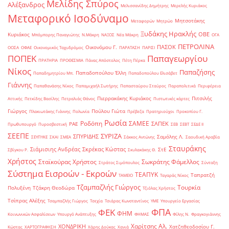
Μελίδης Σπύρος
Αλέξανδρος
Μελισσανίδης Δημήτρης
Μερελής Κυριάκος
Μεταφορικό Ισοδύναμο
Μητσοτάκης
Μεταφορών
Μητρώο
Ξυδάκης Ηρακλής
ΟΒΕ
Κυριάκος
Μπόμπορης Παναγιώτης
Ν.Μάκρη
ΝΑΞΟΣ
Νέα Μάκρη
ΟΓΑ
ΠΕΤΡΟΛΙΝΑ
ΠΑΣΟΚ
Οικονόμου Γ.
ΟΟΣΑ
ΟΦΑΕ
Οικονομικός Ταχυδρόμος
ΠΑΡΑΤΑΣΗ
ΠΑΡΙΣΙ
ΠΟΠΕΚ
Παπαγεωργίου
ΠΡΑΤΗΡΙΑ
ΠΡΟΘΕΣΜΙΑ
Πάνας Απόστολος
Πέτη Πέρκα
Νίκος
Παπαζήσης
Παπαδοπούλου Έλλη
Παπαδημητρίου Μπ.
Παπαδοπούλου Ελισάβετ
Γιάννης
Παπαθανάσης Νίκος
Παπαμιχαήλ Σωτήρης
Παπασταύρου Σταύρος
Παραπολιτικά
Περιφέρεια
Πιερρακάκης Κυριάκος
Πιτσιλής
Αττικής
Πετκίδης Βασίλης
Πετραλιάς Θάνος
Πιστωτικές κάρτες
Γιώργος
Πούλου Γιώτα
Πλακιωτάκης Γιάννης
Πολωνία
Πρέβεζα
Πρατηριούχοι
Προκοπίου Γ.
Ρωσία
Ροδόπη
ΣΑΜΕΕ
ΣΑΠΕΚ
ΡΑΕ
Πρωθυπουργό
Πυροσβεστική
ΣΕΒ
ΣΕΒΤ
ΣΕΔΕ ΙΙ
ΣΕΕΠΕ
ΣΥΡΙΖΑ
ΣΠΥΡΙΔΗΣ
Σαμόλης Λ.
ΣΕΥΠΥΚΕ
ΣΚΑΙ
ΣΜΕΑ
Σάκκος Αντώνης
Σαουδική Αραβία
Σταυράκης
Σιάμισιης Ανδρέας
Σκρέκας Κώστας
ΣτΕ
Σβίγκου Ρ.
Σκυλακάκης Θ.
Χρήστος
Σταϊκούρας Χρήστος
Σωκράτης Φάμελλος
Στράτος Σιμόπουλος
Σύνταξη
Σύστημα Εισροών - Εκροών
ΤΕΑΠΥΚ
Ταπρατζή
ΤΑΜΕΙΟ
Ταγαράς Νίκος
Τζαμπαζλής Γιώργος
Τουρκία
Πολυξένη
Τζάκρη Θεοδώρα
Τζιόλας Χρήστος
Τσίπρας Αλέξης
Τσαμπαζλής Γιώργος
Τσεχία
Τσιάρας Κωνσταντίνος
ΥΜΕ
Υπουργείο Εργασίας
ΦΠΑ
ΦΕΚ
ΦΗΜ
Κοινωνικών Ασφαλίσεων
Υπουργό Ανάπτυξης
ΦΗΜΑΣ
Φίλης Ν.
Φραγκογιάννης
Χαρίτσης Αλ.
ΧΟΝΔΡΙΚΗ
Χατζηθεοδοσίου Γ.
Κώστας
ΧΑΡΤΟΓΡΑΦΗΣΗ
Χάρης Δούκας
Χανιά