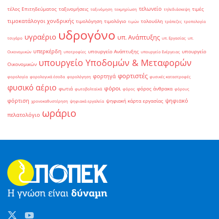
τελωνείο
τέλος Επιτηδεύματος
ταξινομήσεις
τιμές
ταξινόμηση
τεκμηρίωση
τηλεδιάσκεψη
τιμοκατάλογοι χονδρικής
τιμολόγηση
τιμολόγιο
τολουόλη
τιμών
τράπεζες
τροπολογία
υδρογόνο
υγραέριο
υπ. Ανάπτυξης
τσιγάρο
υπ. Εργασίας
υπ.
υπερκέρδη
υπουργείο Ανάπτυξης
υπουργείο
Οικονομικών
υποτροφίες
υπουργείο Ενέργειας
υπουργείο Υποδομών & Μεταφορών
Οικονομικών
φορτιστές
φορτηγά
φορολογία
φορολογικά έσοδα
φορολόγηση
φυσικές καταστροφές
φυσικό αέριο
φόροι
φωτιά
φόρος άνθρακα
φωτοβολταϊκά
φόρος
φόρους
φόρτιση
ψηφιακό
ψηφιακή κάρτα εργασίας
χρονοκαθυστέρηση
ψηφιακά εργαλεία
ωράριο
πελατολόγιο