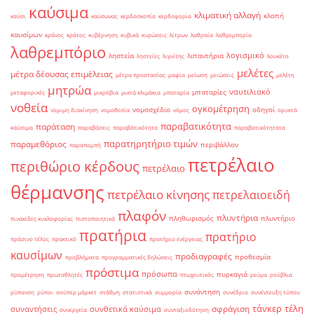
καύσιμα
κλιματική αλλαγή
κλοπή
καύσι
καύσωνας
κερδοσκοπία
κερδοφορία
καυσίμων
κράνος
κράτος
κυβέρνηση
κυβικά
κυρώσεις
λίτρων
λαθραία
λαθρεμπορία
λαθρεμπόριο
λογισμικό
ληστεία
λιπαντήρια
ληστείες
λιγνίτης
λουκέτο
μελέτες
μέτρα δέουσας επιμέλειας
μέτρα προστασίας
μαφία
μείωση
μειώσεις
μελέτη
μητρώα
ναυτιλιακό
μπαταρίες
μεταφορικές
μικρόβια
μικτά κλιμάκια
μπαταρία
νοθεία
ογκομέτρηση
νομοσχέδιο
οδηγοί
νομιμη διακίνηση
νομοθεσία
νόμος
ορυκτά
παραβατικότητα
παράταση
καύσιμα
παραβάσεις
παραβάτικότητα
παραβατικότητατα
παρατηρητήριο τιμών
παραμεθόριος
περιβάλλον
παραπομπή
πετρέλαιο
περιθώριο κέρδους
πετρέλαιο
θέρμανσης
πετρέλαιο κίνησης
πετρελαιοειδή
πλαφόν
πλυντήρια
πληθωρισμός
πλυντήριο
πινακίδες κυκλοφορίας
πιστοποιητικά
πρατήρια
πρατήριο
πράσινο τέλος
πρακτικό
πρατήριο ενέργειας
καυσίμων
προδιαγραφές
προθεσμία
προβλήματα
προγραμματικές δηλώσεις
πρόστιμα
πρόσωπα
πυρκαγιά
προμέτρηση
πρωταθλητές
πτωχευτικός
ρεύμα
ρούβλια
συνάντηση
ρύπανση
ρύποι
σούπερ μάρκετ
στάθμη
στατιστικά
συμμορία
συνέδριο
συνέντευξη τύπου
τάνκερ
τέλη
σφράγιση
συναντήσεις
συνθετικά καύσιμα
συνεργεία
συνταξιοδότηση