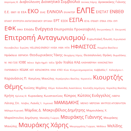
Διοικητικό Συμβούλιο
Διαβούλευση
Δρακακάκης Γιάννης
Δαγούμας Θ.
Δούκας Χάρης
ΕΛΠΕ
ΕΚΟ
ΕΝΒΕΘ
ΕΛΙΝΟΙΛ
ΕΛΣΤΑΤ
Ε.Ε.
ΕΕΑ
ΕΒΕΠ
ΕΕ
ΕΛΑΣ
ΕΛΛΑΚΤΩΡ
ΕΣΠΑ
ΕΡΤ
ΕΣΕΚ
ΕΠΑΝΤ
ΕΠΙΤΡΟΠΗ ΑΝΤΑΓΩΝΙΣΜΟΥ
ΕΡΓΑΝΗ
ΕΣΥΔ
ΕΤΕΑΕΠ
ΕΤΕΚΑ
ΕΤΕπ
ΕΥΠ
ΕΦΚ
Ενέργεια
Επιστρεπτέα Προκαταβολή
Ελλάδα
ΕΦΚΑ
Επιτροπάκης Π.
Επιτροπή
Επιτροπή Ανταγωνισμού
Ευρωπαϊκή Ένωση
Ευρωπαϊκό
ΗΦΑΙΣΤΟΣ
Κοινοβούλιο
Ευρώπη
ΗELLENiQ ENERGY
ΗΛΕΙΑ
ΗΜΑ
ΗΠΑ
Ηνωμένο Βασίλειο
Θεοδωρικάκος Τάκης
Ηράκλειο
Θεσσαλονίκη
Θράκη
ΘΕΡΜΟΙΛ
Θεοχάρης Χάρης
Θωμαδάκης
Ιταλία
ΙΟΒΕ
Ιράν
ΚΑΔ
Μ.
ΙΝΕ-ΓΣΕΕ
Ικόνιο
Ιλχάν Αχμέτ
Ινδία
ΚΑΘΗΜΕΡΙΝΗ
ΚΑΝΟΝΙΣΤΙΚΗ
ΚΕΔΑΚ
ΠΑΡΕΜΒΑΣΗ
ΚΕΠ
ΚΕΡΔΟΦΟΡΙΑ
ΚΙΝΑ
ΚΤΕΟ
Κίνα
Κίνημα Δημοκρατίας
Καββαθάς Γ.
Καλογήρου Ι.
Κιουρτζής
Καρανάσιος Π.
Κατρίνης Μανώλης
Κεγκέρογλου Βασίλης
Κερατσίνι
Θέμης
Κιούσης Μιχάλης
Κλίμα
Κολοκυθάς Αναστάσιος
Κονταξής Δημήτρης
Κορκίδης Βασίλης
Κώτσος Ευάγγελος
Κύπρος
Κρήτη
Κυρανάκης Κωνσταντίνος
Κρίντας Θ.
ΛΙΒΕΡΙΑ
ΜΑΜΙΔΑΚΗΣ
Λάτσης Σπ.
Λιανός Ι.
Λέσβος
Λιμενικό
ΜΕΛΚΟ
ΜΕΡΙΣΜΑ
ΜΗΤΡΩΟ ΑΠΟΒΛΗΤΩΝ
Μακρυβέλιος Δημήτρης
Μάρδας Δ.
Μαμουλάκης Χ.
Μάλαμα Κυριακή
Μαυράκης Γιάννης
Μαρκόπουλος Δημήτρης
Μαυράκης
Μασαλής Γιώργος
Μαυράκης Χάρης
Μελίδης
Μανώλης
Μαυρομμάτης Γιώργος
Μεθάνιο