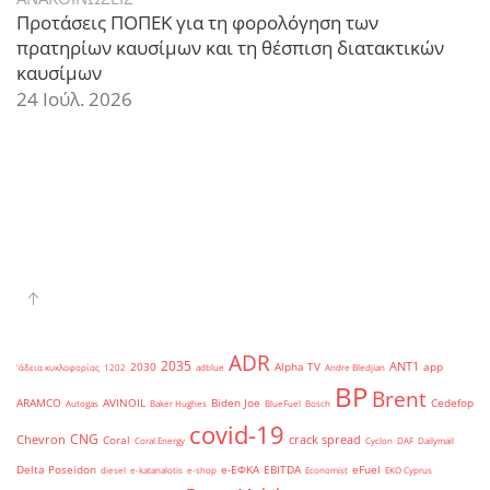
Προτάσεις ΠΟΠΕΚ για τη φορολόγηση των
πρατηρίων καυσίμων και τη θέσπιση διατακτικών
καυσίμων
24 Ιούλ. 2026
ADR
2035
ANT1
2030
Alpha TV
app
'άδεια κυκλοφορίας
1202
adblue
Andre Bledjian
BP
Brent
ARAMCO
AVINOIL
Biden Joe
Cedefop
Autogas
Baker Hughes
BlueFuel
Bosch
covid-19
CNG
Chevron
crack spread
Coral
Coral Energy
Cyclon
DAF
Dailymail
Delta Poseidon
e-ΕΦΚΑ
EBITDA
eFuel
diesel
e-katanalotis
e-shop
Economist
EKO Cyprus