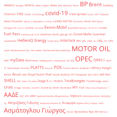
BP
Brent
ARAMCO
AVINOIL
Biden Joe
Cedefop
Autogas
Baker Hughes
BlueFuel
Bosch
covid-19
CNG
Chevron
crack spread
Coral
Coral Energy
Cyclon
DAF
Dailymail
Delta Poseidon
e-ΕΦΚΑ
EBITDA
eFuel
diesel
e-katanalotis
e-shop
Economist
EKO Cyprus
Exxon-Mobil
Energean Oil
euro 5
EUROPOL
Eurostat
ExxonMobil Κύπρου
fit for 55
FuelMate
Fuel Pass
Greek Mafia
Guardian
Goldman Sachs
gov.gr
fuelprices.gr
fund
GPS
HelleniQ Energy
interlock
LNG
IRIS
LPG
Handelsblatt
Inside Story
kWh
LANA
LG
LPC
MOTOR OIL
Lukoil
Mediterranean Gas
mini market
Mohammad Sanusi Barkindo
OPEC
myData
OPEC+
Mytilineos
MWh
myΘέρμανση
newsauto.gr
OIL ONE
Open
POS
PLATTS
refinery margin
TV
Optima Bank
Petrolina
Porsche
Prudent Warrior
RealNews
Revoil
Royal Dutch Shell
self-test
Saudi Arabian Oil Company
REPSOL
RMM
SECU-TECH
SHELL
TotalEnergies
Stage II
TEXACO
TotalEnergy
SKG
Sokol
Sri Lanka
sts
twitter
Urals
WTI
Yiufi
vintage
Viohalco
voucher
windfall tax
WOOD
World Bank
«Άγιος Χριστόφορος»
΄1
ΑΑΔΕ
Αλβανία
ΑΦΜ
ΑΟΖ
ΑΠΕ
Αγγελική Ναταλία Αδαμοπούλου
Αλεξανδρούπολη
Αλεξιάδης
Αληγιζάκης Γιάννης
Αναφορά
Τρ.
Αναγνωστόπουλος Θ.
Αρβανιτίδης Γιώργος
Ασία
Ασμάτογλου Γιώργος
Αχτσιόγλου Έφη
Αττική
ΒΕΘ
Βέττας Ι.