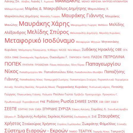
ΜΑΜΙΔΑΚΗΣ
Λάτσης Σπ.
Λιανός Ι.
Λέσβος
Λιμενικό
ΜΕΛΚΟ
ΜΕΡΙΣΜΑ
ΜΗΤΡΩΟ ΑΠΟΒΛΗΤΩΝ
Μακρυβέλιος Δημήτρης
Μάρδας Δ.
Μαμουλάκης Χ.
Μάλαμα Κυριακή
Μαυράκης Γιάννης
Μαρκόπουλος Δημήτρης
Μαυράκης
Μασαλής Γιώργος
Μαυράκης Χάρης
Μελίδης
Μανώλης
Μαυρομμάτης Γιώργος
Μεθάνιο
Μελίδης Σπύρος
Αλέξανδρος
Μελισσανίδης Δημήτρης
Μερελής Κυριάκος
Μεταφορικό Ισοδύναμο
Μητσοτάκης
Μεταφορών
Μητρώο
Ξυδάκης Ηρακλής
ΟΒΕ
Κυριάκος
Μπόμπορης Παναγιώτης
Ν.Μάκρη
ΝΑΞΟΣ
Νέα Μάκρη
ΟΓΑ
ΠΕΤΡΟΛΙΝΑ
ΠΑΣΟΚ
Οικονόμου Γ.
ΟΟΣΑ
ΟΦΑΕ
Οικονομικός Ταχυδρόμος
ΠΑΡΑΤΑΣΗ
ΠΑΡΙΣΙ
ΠΟΠΕΚ
Παπαγεωργίου
ΠΡΑΤΗΡΙΑ
ΠΡΟΘΕΣΜΙΑ
Πάνας Απόστολος
Πέτη Πέρκα
Νίκος
Παπαζήσης
Παπαδοπούλου Έλλη
Παπαδημητρίου Μπ.
Παπαδοπούλου Ελισάβετ
Γιάννης
Παπαθανάσης Νίκος
Παπαμιχαήλ Σωτήρης
Παπασταύρου Σταύρος
Παραπολιτικά
Περιφέρεια
Πιερρακάκης Κυριάκος
Πιτσιλής
Αττικής
Πετκίδης Βασίλης
Πετραλιάς Θάνος
Πιστωτικές κάρτες
Γιώργος
Πούλου Γιώτα
Πλακιωτάκης Γιάννης
Πολωνία
Πρέβεζα
Πρατηριούχοι
Προκοπίου Γ.
Ρωσία
Ροδόπη
ΣΑΜΕΕ
ΣΑΠΕΚ
ΡΑΕ
Πρωθυπουργό
Πυροσβεστική
ΣΕΒ
ΣΕΒΤ
ΣΕΔΕ ΙΙ
ΣΕΕΠΕ
ΣΥΡΙΖΑ
ΣΠΥΡΙΔΗΣ
Σαμόλης Λ.
ΣΕΥΠΥΚΕ
ΣΚΑΙ
ΣΜΕΑ
Σάκκος Αντώνης
Σαουδική Αραβία
Σταυράκης
Σιάμισιης Ανδρέας
Σκρέκας Κώστας
ΣτΕ
Σβίγκου Ρ.
Σκυλακάκης Θ.
Χρήστος
Σταϊκούρας Χρήστος
Σωκράτης Φάμελλος
Στράτος Σιμόπουλος
Σύνταξη
Σύστημα Εισροών - Εκροών
ΤΕΑΠΥΚ
Ταπρατζή
ΤΑΜΕΙΟ
Ταγαράς Νίκος