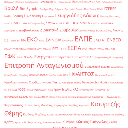
Βεσυρόπουλος Απ.
Βελετάκης Ν.
Βαλκάνια
Βασίλης Βασιλειάδης
Βενεζουέλα
Βιλιάρδος Βασίλης
Βουλή
Βουλγαρία
ΓΣΕΒΕΕ
Βουλγαρίδης Γιώργος
Βρετανία
Βόρεια Μακεδονία
ΓΕΜΗ
Γεωργιάδης Άδωνις
Γενική Συνέλευση
Γερμανία
Γαλλία
Γιάννης Θεοτοκάς
ΔΙΕΠΠΥ
ΔΙΜΕΑ
ΔΑΟΕ
ΔΕΣΦΑ
Δ.Α.Ο.Ε.
ΔΕΗ
ΔΕΠΑ Εμπορίας
ΔΙ.Μ.Ε.Α.
ΔΙΥΛΙΣΗ
ΔΙΥΛΙΣΤΗΡΙΑ
Διοικητικό Συμβούλιο
Διαβούλευση
Δρακακάκης Γιάννης
Δαγούμας Θ.
Δούκας Χάρης
ΕΛΠΕ
ΕΚΟ
ΕΝΒΕΘ
ΕΛΙΝΟΙΛ
ΕΛΣΤΑΤ
Ε.Ε.
ΕΕΑ
ΕΒΕΠ
ΕΕ
ΕΛΑΣ
ΕΛΛΑΚΤΩΡ
ΕΣΠΑ
ΕΡΤ
ΕΣΕΚ
ΕΠΑΝΤ
ΕΠΙΤΡΟΠΗ ΑΝΤΑΓΩΝΙΣΜΟΥ
ΕΡΓΑΝΗ
ΕΣΥΔ
ΕΤΕΑΕΠ
ΕΤΕΚΑ
ΕΤΕπ
ΕΥΠ
ΕΦΚ
Ενέργεια
Επιστρεπτέα Προκαταβολή
Ελλάδα
ΕΦΚΑ
Επιτροπάκης Π.
Επιτροπή
Επιτροπή Ανταγωνισμού
Ευρωπαϊκή Ένωση
Ευρωπαϊκό
ΗΦΑΙΣΤΟΣ
Κοινοβούλιο
Ευρώπη
ΗELLENiQ ENERGY
ΗΛΕΙΑ
ΗΜΑ
ΗΠΑ
Ηνωμένο Βασίλειο
Θεοδωρικάκος Τάκης
Ηράκλειο
Θεσσαλονίκη
Θράκη
ΘΕΡΜΟΙΛ
Θεοχάρης Χάρης
Θωμαδάκης
Ιταλία
ΙΟΒΕ
Ιράν
ΚΑΔ
Μ.
ΙΝΕ-ΓΣΕΕ
Ικόνιο
Ιλχάν Αχμέτ
Ινδία
ΚΑΘΗΜΕΡΙΝΗ
ΚΑΝΟΝΙΣΤΙΚΗ
ΚΕΔΑΚ
ΠΑΡΕΜΒΑΣΗ
ΚΕΠ
ΚΕΡΔΟΦΟΡΙΑ
ΚΙΝΑ
ΚΤΕΟ
Κίνα
Κίνημα Δημοκρατίας
Καββαθάς Γ.
Καλογήρου Ι.
Κιουρτζής
Καρανάσιος Π.
Κατρίνης Μανώλης
Κεγκέρογλου Βασίλης
Κερατσίνι
Θέμης
Κιούσης Μιχάλης
Κλίμα
Κολοκυθάς Αναστάσιος
Κονταξής Δημήτρης
Κορκίδης Βασίλης
Κώτσος Ευάγγελος
Κύπρος
Κρήτη
Κυρανάκης Κωνσταντίνος
Κρίντας Θ.
ΛΙΒΕΡΙΑ