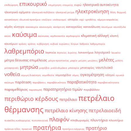
επικουρικό
ηλεκτρικά αυτοκίνητα
ευρώ
επιθεώρηση
επιμέτρηση
εταιρείες
ηλεκτροκίνηση
ηλεκτρικά οχήματα
ηλεκτρικά ποδήλατα
ηλεκτρικό ρεύμα
θέση
θερμική
ιστορία
καταπόνηση
ιδιωτικά πρατήρια
ισοζύγιο
ισολογισμοί
ισχύ
ιχνηθέτης
κάμερα ασφαλείας
κέρδη
κίνητρα
καταγγελίες
κατανάλωση
κακοκαιρία
κανονισμός
κατάρτιση
καυσίμων
καυσόξυλα
καύσιμα
κλιματική αλλαγή
κλοπή
καύσι
καύσωνας
κερδοσκοπία
κερδοφορία
καυσίμων
κράνος
κράτος
κυβέρνηση
κυβικά
κυρώσεις
λίτρων
λαθραία
λαθρεμπορία
λαθρεμπόριο
λογισμικό
ληστεία
λιπαντήρια
ληστείες
λιγνίτης
λουκέτο
μελέτες
μέτρα δέουσας επιμέλειας
μέτρα προστασίας
μαφία
μείωση
μειώσεις
μελέτη
μητρώα
ναυτιλιακό
μπαταρίες
μεταφορικές
μικρόβια
μικτά κλιμάκια
μπαταρία
νοθεία
ογκομέτρηση
νομοσχέδιο
οδηγοί
νομιμη διακίνηση
νομοθεσία
νόμος
ορυκτά
παραβατικότητα
παράταση
καύσιμα
παραβάσεις
παραβάτικότητα
παραβατικότητατα
παρατηρητήριο τιμών
παραμεθόριος
περιβάλλον
παραπομπή
πετρέλαιο
περιθώριο κέρδους
πετρέλαιο
θέρμανσης
πετρέλαιο κίνησης
πετρελαιοειδή
πλαφόν
πλυντήρια
πληθωρισμός
πλυντήριο
πινακίδες κυκλοφορίας
πιστοποιητικά
πρατήρια
πρατήριο
πράσινο τέλος
πρακτικό
πρατήριο ενέργειας