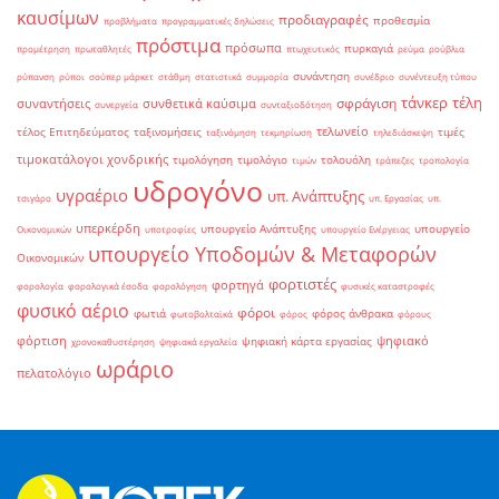
καυσίμων
προδιαγραφές
προθεσμία
προβλήματα
προγραμματικές δηλώσεις
πρόστιμα
πρόσωπα
πυρκαγιά
προμέτρηση
πρωταθλητές
πτωχευτικός
ρεύμα
ρούβλια
συνάντηση
ρύπανση
ρύποι
σούπερ μάρκετ
στάθμη
στατιστικά
συμμορία
συνέδριο
συνέντευξη τύπου
τάνκερ
τέλη
σφράγιση
συναντήσεις
συνθετικά καύσιμα
συνεργεία
συνταξιοδότηση
τελωνείο
τέλος Επιτηδεύματος
ταξινομήσεις
τιμές
ταξινόμηση
τεκμηρίωση
τηλεδιάσκεψη
τιμοκατάλογοι χονδρικής
τιμολόγηση
τιμολόγιο
τολουόλη
τιμών
τράπεζες
τροπολογία
υδρογόνο
υγραέριο
υπ. Ανάπτυξης
τσιγάρο
υπ. Εργασίας
υπ.
υπερκέρδη
υπουργείο Ανάπτυξης
υπουργείο
Οικονομικών
υποτροφίες
υπουργείο Ενέργειας
υπουργείο Υποδομών & Μεταφορών
Οικονομικών
φορτιστές
φορτηγά
φορολογία
φορολογικά έσοδα
φορολόγηση
φυσικές καταστροφές
φυσικό αέριο
φόροι
φωτιά
φόρος άνθρακα
φωτοβολταϊκά
φόρος
φόρους
φόρτιση
ψηφιακό
ψηφιακή κάρτα εργασίας
χρονοκαθυστέρηση
ψηφιακά εργαλεία
ωράριο
πελατολόγιο