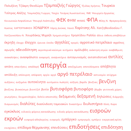
Τζαμπαζλής Γιώργος
Τουρκία
Πολυξένη
Τζάκρη Θεοδώρα
Τζιόλας Χρήστος
Τσίπρας Αλέξης
Τσαμπαζλής Γιώργος
Τσεχία
Τσιάρας Κωνσταντίνος
ΥΜΕ
Υπουργείο Εργασίας
ΦΠΑ
ΦΕΚ
ΦΗΜ
Κοινωνικών Ασφαλίσεων
Υπουργό Ανάπτυξης
ΦΗΜΑΣ
Φίλης Ν.
Φραγκογιάννης
Χαρίτσης Αλ.
ΧΟΝΔΡΙΚΗ
Χατζηθεοδοσίου Γ.
Κώστας
ΧΑΡΤΟΓΡΑΦΗΣΗ
Χάρης Δούκας
Χανιά
Χουρδάκης Μιχαήλ
Χρηστίδου Ραλλία
Χατζηνικολάου Ν.
Χρηματιστήριο
άδεια
έκθεση αποβλήτων
αγγελίες
αγροτικό πετρέλαιο
έκρηξη
έλεγχοι
αγρότες
έλεγχο
έρευνα
έσοδα
αγορές
αδειοδότηση
αγωγός
αμόλυβδη
αεροπορικά καύσιμα
αιτήματα
ανάκτηση ατμών
αναβάθμιση
αντλίες
ανασφάλιστα
ανταγωνισμός
ανταποδοτικά
ανακαλύψεις
αναφορές
αναψυκτήρια
απεργία
απόβλητα
απάτη
απαιτήσεις
απαλλαγή
αποζημίωση
αποτελέσματα
αργό πετρέλαιο
απόδειξη
απόσυρση
απόφαση
αργία
αργό
αστυνομία
ατύχημα
βενζίνη
αυτοκίνητα
αυξήσεις
αυξημένα
αυτόματοι πωλητές
αύξηση
βαρέλι
βενζίνες
βυτιοφόρα
βυτιοφόρο
βυτίο
βενζίνης
βιοκαύσιμα
βιοντίζελ
βόμβα
γειτονικές χώρες
δεξαμενή
δεξαμενές
δηλώσεις
γεωτρήσεις
δειγματοληψίες
δελτίο αποστολής
διάρρηξη
διαλύτες
διυλιστήρια
διασύνδεση ταμειακών
διαγωνισμός
δικαστήριο
δόση
δώρα
εισροών
εγκύκλιος
ειδικούς φόρους κατανάλωσης
ειδικός φόρος κατανάλωσης
εκροών
εμπάργκο
εισφορά αλληλεγγύης
εισφορές
εμπρησμός
εμπόριο
ενεργειακή κρίση
επιδοτήσεις
επιδότηση
επίδομα θέρμανσης
επενδύσεις
ενισχύσεις