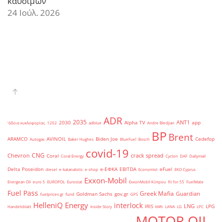
καυσίμων
24 Ιούλ. 2026
ADR
2035
ANT1
2030
Alpha TV
app
'άδεια κυκλοφορίας
1202
adblue
Andre Bledjian
BP
Brent
ARAMCO
AVINOIL
Biden Joe
Cedefop
Autogas
Baker Hughes
BlueFuel
Bosch
covid-19
CNG
Chevron
crack spread
Coral
Coral Energy
Cyclon
DAF
Dailymail
Delta Poseidon
e-ΕΦΚΑ
EBITDA
eFuel
diesel
e-katanalotis
e-shop
Economist
EKO Cyprus
Exxon-Mobil
Energean Oil
euro 5
EUROPOL
Eurostat
ExxonMobil Κύπρου
fit for 55
FuelMate
Fuel Pass
Greek Mafia
Guardian
Goldman Sachs
gov.gr
fuelprices.gr
fund
GPS
HelleniQ Energy
interlock
LNG
IRIS
LPG
Handelsblatt
Inside Story
kWh
LANA
LG
LPC
MOTOR OIL