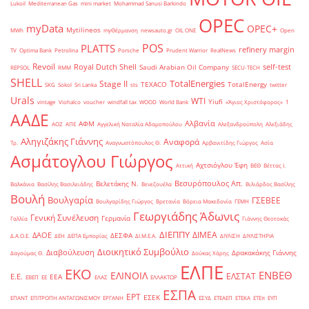
Lukoil
Mediterranean Gas
mini market
Mohammad Sanusi Barkindo
OPEC
myData
OPEC+
Mytilineos
MWh
myΘέρμανση
newsauto.gr
OIL ONE
Open
POS
PLATTS
refinery margin
TV
Optima Bank
Petrolina
Porsche
Prudent Warrior
RealNews
Revoil
Royal Dutch Shell
self-test
Saudi Arabian Oil Company
REPSOL
RMM
SECU-TECH
SHELL
TotalEnergies
Stage II
TEXACO
TotalEnergy
SKG
Sokol
Sri Lanka
sts
twitter
Urals
WTI
Yiufi
vintage
Viohalco
voucher
windfall tax
WOOD
World Bank
«Άγιος Χριστόφορος»
΄1
ΑΑΔΕ
Αλβανία
ΑΦΜ
ΑΟΖ
ΑΠΕ
Αγγελική Ναταλία Αδαμοπούλου
Αλεξανδρούπολη
Αλεξιάδης
Αληγιζάκης Γιάννης
Αναφορά
Τρ.
Αναγνωστόπουλος Θ.
Αρβανιτίδης Γιώργος
Ασία
Ασμάτογλου Γιώργος
Αχτσιόγλου Έφη
Αττική
ΒΕΘ
Βέττας Ι.
Βεσυρόπουλος Απ.
Βελετάκης Ν.
Βαλκάνια
Βασίλης Βασιλειάδης
Βενεζουέλα
Βιλιάρδος Βασίλης
Βουλή
Βουλγαρία
ΓΣΕΒΕΕ
Βουλγαρίδης Γιώργος
Βρετανία
Βόρεια Μακεδονία
ΓΕΜΗ
Γεωργιάδης Άδωνις
Γενική Συνέλευση
Γερμανία
Γαλλία
Γιάννης Θεοτοκάς
ΔΙΕΠΠΥ
ΔΙΜΕΑ
ΔΑΟΕ
ΔΕΣΦΑ
Δ.Α.Ο.Ε.
ΔΕΗ
ΔΕΠΑ Εμπορίας
ΔΙ.Μ.Ε.Α.
ΔΙΥΛΙΣΗ
ΔΙΥΛΙΣΤΗΡΙΑ
Διοικητικό Συμβούλιο
Διαβούλευση
Δρακακάκης Γιάννης
Δαγούμας Θ.
Δούκας Χάρης
ΕΛΠΕ
ΕΚΟ
ΕΝΒΕΘ
ΕΛΙΝΟΙΛ
ΕΛΣΤΑΤ
Ε.Ε.
ΕΕΑ
ΕΒΕΠ
ΕΕ
ΕΛΑΣ
ΕΛΛΑΚΤΩΡ
ΕΣΠΑ
ΕΡΤ
ΕΣΕΚ
ΕΠΑΝΤ
ΕΠΙΤΡΟΠΗ ΑΝΤΑΓΩΝΙΣΜΟΥ
ΕΡΓΑΝΗ
ΕΣΥΔ
ΕΤΕΑΕΠ
ΕΤΕΚΑ
ΕΤΕπ
ΕΥΠ