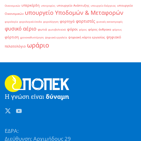
υπερκέρδη
υπουργείο Ανάπτυξης
υπουργείο
Οικονομικών
υποτροφίες
υπουργείο Ενέργειας
υπουργείο Υποδομών & Μεταφορών
Οικονομικών
φορτιστές
φορτηγά
φορολογία
φορολογικά έσοδα
φορολόγηση
φυσικές καταστροφές
φυσικό αέριο
φόροι
φωτιά
φόρος άνθρακα
φωτοβολταϊκά
φόρος
φόρους
φόρτιση
ψηφιακό
ψηφιακή κάρτα εργασίας
χρονοκαθυστέρηση
ψηφιακά εργαλεία
ωράριο
πελατολόγιο
ΕΔΡΑ:
Διεύθυνση: Αρχιμήδους 29