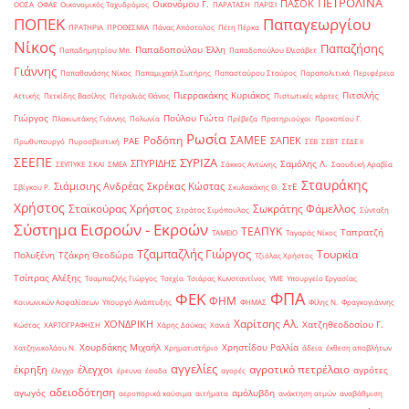
ΠΕΤΡΟΛΙΝΑ
ΠΑΣΟΚ
Οικονόμου Γ.
ΟΟΣΑ
ΟΦΑΕ
Οικονομικός Ταχυδρόμος
ΠΑΡΑΤΑΣΗ
ΠΑΡΙΣΙ
ΠΟΠΕΚ
Παπαγεωργίου
ΠΡΑΤΗΡΙΑ
ΠΡΟΘΕΣΜΙΑ
Πάνας Απόστολος
Πέτη Πέρκα
Νίκος
Παπαζήσης
Παπαδοπούλου Έλλη
Παπαδημητρίου Μπ.
Παπαδοπούλου Ελισάβετ
Γιάννης
Παπαθανάσης Νίκος
Παπαμιχαήλ Σωτήρης
Παπασταύρου Σταύρος
Παραπολιτικά
Περιφέρεια
Πιερρακάκης Κυριάκος
Πιτσιλής
Αττικής
Πετκίδης Βασίλης
Πετραλιάς Θάνος
Πιστωτικές κάρτες
Γιώργος
Πούλου Γιώτα
Πλακιωτάκης Γιάννης
Πολωνία
Πρέβεζα
Πρατηριούχοι
Προκοπίου Γ.
Ρωσία
Ροδόπη
ΣΑΜΕΕ
ΣΑΠΕΚ
ΡΑΕ
Πρωθυπουργό
Πυροσβεστική
ΣΕΒ
ΣΕΒΤ
ΣΕΔΕ ΙΙ
ΣΕΕΠΕ
ΣΥΡΙΖΑ
ΣΠΥΡΙΔΗΣ
Σαμόλης Λ.
ΣΕΥΠΥΚΕ
ΣΚΑΙ
ΣΜΕΑ
Σάκκος Αντώνης
Σαουδική Αραβία
Σταυράκης
Σιάμισιης Ανδρέας
Σκρέκας Κώστας
ΣτΕ
Σβίγκου Ρ.
Σκυλακάκης Θ.
Χρήστος
Σταϊκούρας Χρήστος
Σωκράτης Φάμελλος
Στράτος Σιμόπουλος
Σύνταξη
Σύστημα Εισροών - Εκροών
ΤΕΑΠΥΚ
Ταπρατζή
ΤΑΜΕΙΟ
Ταγαράς Νίκος
Τζαμπαζλής Γιώργος
Τουρκία
Πολυξένη
Τζάκρη Θεοδώρα
Τζιόλας Χρήστος
Τσίπρας Αλέξης
Τσαμπαζλής Γιώργος
Τσεχία
Τσιάρας Κωνσταντίνος
ΥΜΕ
Υπουργείο Εργασίας
ΦΠΑ
ΦΕΚ
ΦΗΜ
Κοινωνικών Ασφαλίσεων
Υπουργό Ανάπτυξης
ΦΗΜΑΣ
Φίλης Ν.
Φραγκογιάννης
Χαρίτσης Αλ.
ΧΟΝΔΡΙΚΗ
Χατζηθεοδοσίου Γ.
Κώστας
ΧΑΡΤΟΓΡΑΦΗΣΗ
Χάρης Δούκας
Χανιά
Χουρδάκης Μιχαήλ
Χρηστίδου Ραλλία
Χατζηνικολάου Ν.
Χρηματιστήριο
άδεια
έκθεση αποβλήτων
αγγελίες
αγροτικό πετρέλαιο
έκρηξη
έλεγχοι
αγρότες
έλεγχο
έρευνα
έσοδα
αγορές
αδειοδότηση
αγωγός
αμόλυβδη
αεροπορικά καύσιμα
αιτήματα
ανάκτηση ατμών
αναβάθμιση