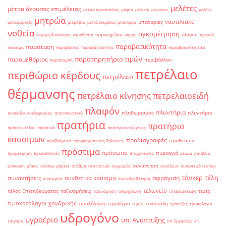
μελέτες
μέτρα δέουσας επιμέλειας
μέτρα προστασίας
μαφία
μείωση
μειώσεις
μελέτη
μητρώα
ναυτιλιακό
μπαταρίες
μεταφορικές
μικρόβια
μικτά κλιμάκια
μπαταρία
νοθεία
ογκομέτρηση
νομοσχέδιο
οδηγοί
νομιμη διακίνηση
νομοθεσία
νόμος
ορυκτά
παραβατικότητα
παράταση
καύσιμα
παραβάσεις
παραβάτικότητα
παραβατικότητατα
παρατηρητήριο τιμών
παραμεθόριος
περιβάλλον
παραπομπή
πετρέλαιο
περιθώριο κέρδους
πετρέλαιο
θέρμανσης
πετρέλαιο κίνησης
πετρελαιοειδή
πλαφόν
πλυντήρια
πληθωρισμός
πλυντήριο
πινακίδες κυκλοφορίας
πιστοποιητικά
πρατήρια
πρατήριο
πράσινο τέλος
πρακτικό
πρατήριο ενέργειας
καυσίμων
προδιαγραφές
προθεσμία
προβλήματα
προγραμματικές δηλώσεις
πρόστιμα
πρόσωπα
πυρκαγιά
προμέτρηση
πρωταθλητές
πτωχευτικός
ρεύμα
ρούβλια
συνάντηση
ρύπανση
ρύποι
σούπερ μάρκετ
στάθμη
στατιστικά
συμμορία
συνέδριο
συνέντευξη τύπου
τάνκερ
τέλη
σφράγιση
συναντήσεις
συνθετικά καύσιμα
συνεργεία
συνταξιοδότηση
τελωνείο
τέλος Επιτηδεύματος
ταξινομήσεις
τιμές
ταξινόμηση
τεκμηρίωση
τηλεδιάσκεψη
τιμοκατάλογοι χονδρικής
τιμολόγηση
τιμολόγιο
τολουόλη
τιμών
τράπεζες
τροπολογία
υδρογόνο
υγραέριο
υπ. Ανάπτυξης
τσιγάρο
υπ. Εργασίας
υπ.