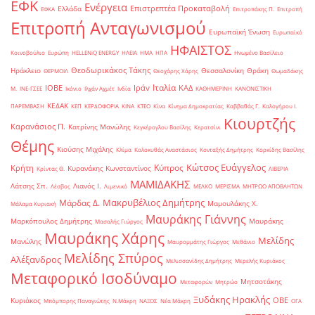
ΕΦΚ
Ενέργεια
Επιστρεπτέα Προκαταβολή
Ελλάδα
ΕΦΚΑ
Επιτροπάκης Π.
Επιτροπή
Επιτροπή Ανταγωνισμού
Ευρωπαϊκή Ένωση
Ευρωπαϊκό
ΗΦΑΙΣΤΟΣ
Κοινοβούλιο
Ευρώπη
ΗELLENiQ ENERGY
ΗΛΕΙΑ
ΗΜΑ
ΗΠΑ
Ηνωμένο Βασίλειο
Θεοδωρικάκος Τάκης
Ηράκλειο
Θεσσαλονίκη
Θράκη
ΘΕΡΜΟΙΛ
Θεοχάρης Χάρης
Θωμαδάκης
Ιταλία
ΙΟΒΕ
Ιράν
ΚΑΔ
Μ.
ΙΝΕ-ΓΣΕΕ
Ικόνιο
Ιλχάν Αχμέτ
Ινδία
ΚΑΘΗΜΕΡΙΝΗ
ΚΑΝΟΝΙΣΤΙΚΗ
ΚΕΔΑΚ
ΠΑΡΕΜΒΑΣΗ
ΚΕΠ
ΚΕΡΔΟΦΟΡΙΑ
ΚΙΝΑ
ΚΤΕΟ
Κίνα
Κίνημα Δημοκρατίας
Καββαθάς Γ.
Καλογήρου Ι.
Κιουρτζής
Καρανάσιος Π.
Κατρίνης Μανώλης
Κεγκέρογλου Βασίλης
Κερατσίνι
Θέμης
Κιούσης Μιχάλης
Κλίμα
Κολοκυθάς Αναστάσιος
Κονταξής Δημήτρης
Κορκίδης Βασίλης
Κώτσος Ευάγγελος
Κύπρος
Κρήτη
Κυρανάκης Κωνσταντίνος
Κρίντας Θ.
ΛΙΒΕΡΙΑ
ΜΑΜΙΔΑΚΗΣ
Λάτσης Σπ.
Λιανός Ι.
Λέσβος
Λιμενικό
ΜΕΛΚΟ
ΜΕΡΙΣΜΑ
ΜΗΤΡΩΟ ΑΠΟΒΛΗΤΩΝ
Μακρυβέλιος Δημήτρης
Μάρδας Δ.
Μαμουλάκης Χ.
Μάλαμα Κυριακή
Μαυράκης Γιάννης
Μαρκόπουλος Δημήτρης
Μαυράκης
Μασαλής Γιώργος
Μαυράκης Χάρης
Μελίδης
Μανώλης
Μαυρομμάτης Γιώργος
Μεθάνιο
Μελίδης Σπύρος
Αλέξανδρος
Μελισσανίδης Δημήτρης
Μερελής Κυριάκος
Μεταφορικό Ισοδύναμο
Μητσοτάκης
Μεταφορών
Μητρώο
Ξυδάκης Ηρακλής
ΟΒΕ
Κυριάκος
Μπόμπορης Παναγιώτης
Ν.Μάκρη
ΝΑΞΟΣ
Νέα Μάκρη
ΟΓΑ