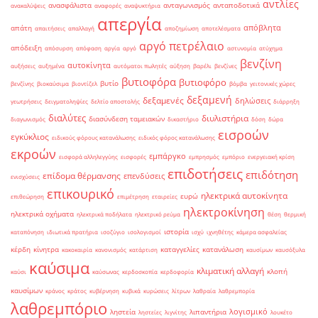
αντλίες
ανασφάλιστα
ανταγωνισμός
ανταποδοτικά
ανακαλύψεις
αναφορές
αναψυκτήρια
απεργία
απόβλητα
απάτη
απαιτήσεις
απαλλαγή
αποζημίωση
αποτελέσματα
αργό πετρέλαιο
απόδειξη
απόσυρση
απόφαση
αργία
αργό
αστυνομία
ατύχημα
βενζίνη
αυτοκίνητα
αυξήσεις
αυξημένα
αυτόματοι πωλητές
αύξηση
βαρέλι
βενζίνες
βυτιοφόρα
βυτιοφόρο
βυτίο
βενζίνης
βιοκαύσιμα
βιοντίζελ
βόμβα
γειτονικές χώρες
δεξαμενή
δεξαμενές
δηλώσεις
γεωτρήσεις
δειγματοληψίες
δελτίο αποστολής
διάρρηξη
διαλύτες
διυλιστήρια
διασύνδεση ταμειακών
διαγωνισμός
δικαστήριο
δόση
δώρα
εισροών
εγκύκλιος
ειδικούς φόρους κατανάλωσης
ειδικός φόρος κατανάλωσης
εκροών
εμπάργκο
εισφορά αλληλεγγύης
εισφορές
εμπρησμός
εμπόριο
ενεργειακή κρίση
επιδοτήσεις
επιδότηση
επίδομα θέρμανσης
επενδύσεις
ενισχύσεις
επικουρικό
ηλεκτρικά αυτοκίνητα
ευρώ
επιθεώρηση
επιμέτρηση
εταιρείες
ηλεκτροκίνηση
ηλεκτρικά οχήματα
ηλεκτρικά ποδήλατα
ηλεκτρικό ρεύμα
θέση
θερμική
ιστορία
καταπόνηση
ιδιωτικά πρατήρια
ισοζύγιο
ισολογισμοί
ισχύ
ιχνηθέτης
κάμερα ασφαλείας
κέρδη
κίνητρα
καταγγελίες
κατανάλωση
κακοκαιρία
κανονισμός
κατάρτιση
καυσίμων
καυσόξυλα
καύσιμα
κλιματική αλλαγή
κλοπή
καύσι
καύσωνας
κερδοσκοπία
κερδοφορία
καυσίμων
κράνος
κράτος
κυβέρνηση
κυβικά
κυρώσεις
λίτρων
λαθραία
λαθρεμπορία
λαθρεμπόριο
λογισμικό
ληστεία
λιπαντήρια
ληστείες
λιγνίτης
λουκέτο