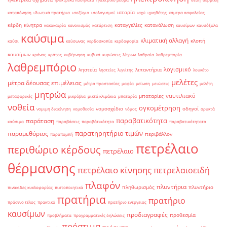
ιστορία
καταπόνηση
ιδιωτικά πρατήρια
ισοζύγιο
ισολογισμοί
ισχύ
ιχνηθέτης
κάμερα ασφαλείας
κέρδη
κίνητρα
καταγγελίες
κατανάλωση
κακοκαιρία
κανονισμός
κατάρτιση
καυσίμων
καυσόξυλα
καύσιμα
κλιματική αλλαγή
κλοπή
καύσι
καύσωνας
κερδοσκοπία
κερδοφορία
καυσίμων
κράνος
κράτος
κυβέρνηση
κυβικά
κυρώσεις
λίτρων
λαθραία
λαθρεμπορία
λαθρεμπόριο
λογισμικό
ληστεία
λιπαντήρια
ληστείες
λιγνίτης
λουκέτο
μελέτες
μέτρα δέουσας επιμέλειας
μέτρα προστασίας
μαφία
μείωση
μειώσεις
μελέτη
μητρώα
ναυτιλιακό
μπαταρίες
μεταφορικές
μικρόβια
μικτά κλιμάκια
μπαταρία
νοθεία
ογκομέτρηση
νομοσχέδιο
οδηγοί
νομιμη διακίνηση
νομοθεσία
νόμος
ορυκτά
παραβατικότητα
παράταση
καύσιμα
παραβάσεις
παραβάτικότητα
παραβατικότητατα
παρατηρητήριο τιμών
παραμεθόριος
περιβάλλον
παραπομπή
πετρέλαιο
περιθώριο κέρδους
πετρέλαιο
θέρμανσης
πετρέλαιο κίνησης
πετρελαιοειδή
πλαφόν
πλυντήρια
πληθωρισμός
πλυντήριο
πινακίδες κυκλοφορίας
πιστοποιητικά
πρατήρια
πρατήριο
πράσινο τέλος
πρακτικό
πρατήριο ενέργειας
καυσίμων
προδιαγραφές
προθεσμία
προβλήματα
προγραμματικές δηλώσεις
πρόστιμα