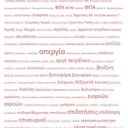
Τσίπρας Αλέξης
Τσαμπαζλής Γιώργος
Τσεχία
Τσιάρας Κωνσταντίνος
ΥΜΕ
Υπουργείο Εργασίας
ΦΠΑ
ΦΕΚ
ΦΗΜ
Κοινωνικών Ασφαλίσεων
Υπουργό Ανάπτυξης
ΦΗΜΑΣ
Φίλης Ν.
Φραγκογιάννης
Χαρίτσης Αλ.
ΧΟΝΔΡΙΚΗ
Χατζηθεοδοσίου Γ.
Κώστας
ΧΑΡΤΟΓΡΑΦΗΣΗ
Χάρης Δούκας
Χανιά
Χουρδάκης Μιχαήλ
Χρηστίδου Ραλλία
Χατζηνικολάου Ν.
Χρηματιστήριο
άδεια
έκθεση αποβλήτων
αγγελίες
αγροτικό πετρέλαιο
έκρηξη
έλεγχοι
αγρότες
έλεγχο
έρευνα
έσοδα
αγορές
αδειοδότηση
αγωγός
αμόλυβδη
αεροπορικά καύσιμα
αιτήματα
ανάκτηση ατμών
αναβάθμιση
αντλίες
ανασφάλιστα
ανταγωνισμός
ανταποδοτικά
ανακαλύψεις
αναφορές
αναψυκτήρια
απεργία
απόβλητα
απάτη
απαιτήσεις
απαλλαγή
αποζημίωση
αποτελέσματα
αργό πετρέλαιο
απόδειξη
απόσυρση
απόφαση
αργία
αργό
αστυνομία
ατύχημα
βενζίνη
αυτοκίνητα
αυξήσεις
αυξημένα
αυτόματοι πωλητές
αύξηση
βαρέλι
βενζίνες
βυτιοφόρα
βυτιοφόρο
βυτίο
βενζίνης
βιοκαύσιμα
βιοντίζελ
βόμβα
γειτονικές χώρες
δεξαμενή
δεξαμενές
δηλώσεις
γεωτρήσεις
δειγματοληψίες
δελτίο αποστολής
διάρρηξη
διαλύτες
διυλιστήρια
διασύνδεση ταμειακών
διαγωνισμός
δικαστήριο
δόση
δώρα
εισροών
εγκύκλιος
ειδικούς φόρους κατανάλωσης
ειδικός φόρος κατανάλωσης
εκροών
εμπάργκο
εισφορά αλληλεγγύης
εισφορές
εμπρησμός
εμπόριο
ενεργειακή κρίση
επιδοτήσεις
επιδότηση
επίδομα θέρμανσης
επενδύσεις
ενισχύσεις
επικουρικό
ηλεκτρικά αυτοκίνητα
ευρώ
επιθεώρηση
επιμέτρηση
εταιρείες
ηλεκτροκίνηση
ηλεκτρικά οχήματα
ηλεκτρικά ποδήλατα
ηλεκτρικό ρεύμα
θέση
θερμική