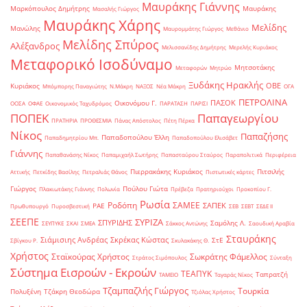
Μαυράκης Γιάννης
Μαρκόπουλος Δημήτρης
Μαυράκης
Μασαλής Γιώργος
Μαυράκης Χάρης
Μελίδης
Μανώλης
Μαυρομμάτης Γιώργος
Μεθάνιο
Μελίδης Σπύρος
Αλέξανδρος
Μελισσανίδης Δημήτρης
Μερελής Κυριάκος
Μεταφορικό Ισοδύναμο
Μητσοτάκης
Μεταφορών
Μητρώο
Ξυδάκης Ηρακλής
ΟΒΕ
Κυριάκος
Μπόμπορης Παναγιώτης
Ν.Μάκρη
ΝΑΞΟΣ
Νέα Μάκρη
ΟΓΑ
ΠΕΤΡΟΛΙΝΑ
ΠΑΣΟΚ
Οικονόμου Γ.
ΟΟΣΑ
ΟΦΑΕ
Οικονομικός Ταχυδρόμος
ΠΑΡΑΤΑΣΗ
ΠΑΡΙΣΙ
ΠΟΠΕΚ
Παπαγεωργίου
ΠΡΑΤΗΡΙΑ
ΠΡΟΘΕΣΜΙΑ
Πάνας Απόστολος
Πέτη Πέρκα
Νίκος
Παπαζήσης
Παπαδοπούλου Έλλη
Παπαδημητρίου Μπ.
Παπαδοπούλου Ελισάβετ
Γιάννης
Παπαθανάσης Νίκος
Παπαμιχαήλ Σωτήρης
Παπασταύρου Σταύρος
Παραπολιτικά
Περιφέρεια
Πιερρακάκης Κυριάκος
Πιτσιλής
Αττικής
Πετκίδης Βασίλης
Πετραλιάς Θάνος
Πιστωτικές κάρτες
Γιώργος
Πούλου Γιώτα
Πλακιωτάκης Γιάννης
Πολωνία
Πρέβεζα
Πρατηριούχοι
Προκοπίου Γ.
Ρωσία
Ροδόπη
ΣΑΜΕΕ
ΣΑΠΕΚ
ΡΑΕ
Πρωθυπουργό
Πυροσβεστική
ΣΕΒ
ΣΕΒΤ
ΣΕΔΕ ΙΙ
ΣΕΕΠΕ
ΣΥΡΙΖΑ
ΣΠΥΡΙΔΗΣ
Σαμόλης Λ.
ΣΕΥΠΥΚΕ
ΣΚΑΙ
ΣΜΕΑ
Σάκκος Αντώνης
Σαουδική Αραβία
Σταυράκης
Σιάμισιης Ανδρέας
Σκρέκας Κώστας
ΣτΕ
Σβίγκου Ρ.
Σκυλακάκης Θ.
Χρήστος
Σταϊκούρας Χρήστος
Σωκράτης Φάμελλος
Στράτος Σιμόπουλος
Σύνταξη
Σύστημα Εισροών - Εκροών
ΤΕΑΠΥΚ
Ταπρατζή
ΤΑΜΕΙΟ
Ταγαράς Νίκος
Τζαμπαζλής Γιώργος
Τουρκία
Πολυξένη
Τζάκρη Θεοδώρα
Τζιόλας Χρήστος