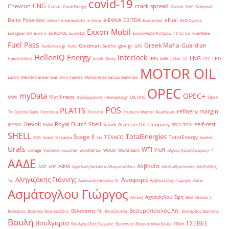
covid-19
CNG
Chevron
crack spread
Coral
Coral Energy
Cyclon
DAF
Dailymail
Delta Poseidon
e-ΕΦΚΑ
EBITDA
eFuel
diesel
e-katanalotis
e-shop
Economist
EKO Cyprus
Exxon-Mobil
Energean Oil
euro 5
EUROPOL
Eurostat
ExxonMobil Κύπρου
fit for 55
FuelMate
Fuel Pass
Greek Mafia
Guardian
Goldman Sachs
gov.gr
fuelprices.gr
fund
GPS
HelleniQ Energy
interlock
LNG
IRIS
LPG
Handelsblatt
Inside Story
kWh
LANA
LG
LPC
MOTOR OIL
Lukoil
Mediterranean Gas
mini market
Mohammad Sanusi Barkindo
OPEC
myData
OPEC+
Mytilineos
MWh
myΘέρμανση
newsauto.gr
OIL ONE
Open
POS
PLATTS
refinery margin
TV
Optima Bank
Petrolina
Porsche
Prudent Warrior
RealNews
Revoil
Royal Dutch Shell
self-test
Saudi Arabian Oil Company
REPSOL
RMM
SECU-TECH
SHELL
TotalEnergies
Stage II
TEXACO
TotalEnergy
SKG
Sokol
Sri Lanka
sts
twitter
Urals
WTI
Yiufi
vintage
Viohalco
voucher
windfall tax
WOOD
World Bank
«Άγιος Χριστόφορος»
΄1
ΑΑΔΕ
Αλβανία
ΑΦΜ
ΑΟΖ
ΑΠΕ
Αγγελική Ναταλία Αδαμοπούλου
Αλεξανδρούπολη
Αλεξιάδης
Αληγιζάκης Γιάννης
Αναφορά
Τρ.
Αναγνωστόπουλος Θ.
Αρβανιτίδης Γιώργος
Ασία
Ασμάτογλου Γιώργος
Αχτσιόγλου Έφη
Αττική
ΒΕΘ
Βέττας Ι.
Βεσυρόπουλος Απ.
Βελετάκης Ν.
Βαλκάνια
Βασίλης Βασιλειάδης
Βενεζουέλα
Βιλιάρδος Βασίλης
Βουλή
Βουλγαρία
ΓΣΕΒΕΕ
Βουλγαρίδης Γιώργος
Βρετανία
Βόρεια Μακεδονία
ΓΕΜΗ