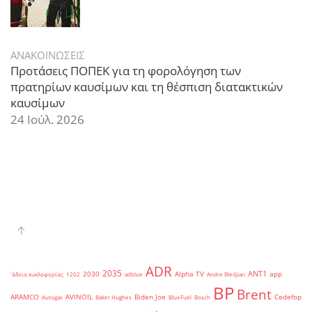
ΑΝΑΚΟΙΝΩΣΕΙΣ
Προτάσεις ΠΟΠΕΚ για τη φορολόγηση των
πρατηρίων καυσίμων και τη θέσπιση διατακτικών
καυσίμων
24 Ιούλ. 2026
ADR
2035
ANT1
2030
Alpha TV
app
'άδεια κυκλοφορίας
1202
adblue
Andre Bledjian
BP
Brent
ARAMCO
AVINOIL
Biden Joe
Cedefop
Autogas
Baker Hughes
BlueFuel
Bosch