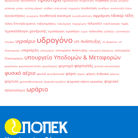
πρόσωπα
πυρκαγιά
προμέτρηση
πρωταθλητές
πτωχευτικός
ρεύμα
ρούβλια
συνάντηση
ρύπανση
ρύποι
σούπερ μάρκετ
στάθμη
στατιστικά
συμμορία
συνέδριο
συνέντευξη τύπου
τάνκερ
τέλη
σφράγιση
συναντήσεις
συνθετικά καύσιμα
συνεργεία
συνταξιοδότηση
τελωνείο
τέλος Επιτηδεύματος
ταξινομήσεις
τιμές
ταξινόμηση
τεκμηρίωση
τηλεδιάσκεψη
τιμοκατάλογοι χονδρικής
τιμολόγηση
τιμολόγιο
τολουόλη
τιμών
τράπεζες
τροπολογία
υδρογόνο
υγραέριο
υπ. Ανάπτυξης
τσιγάρο
υπ. Εργασίας
υπ.
υπερκέρδη
υπουργείο Ανάπτυξης
υπουργείο
Οικονομικών
υποτροφίες
υπουργείο Ενέργειας
υπουργείο Υποδομών & Μεταφορών
Οικονομικών
φορτιστές
φορτηγά
φορολογία
φορολογικά έσοδα
φορολόγηση
φυσικές καταστροφές
φυσικό αέριο
φόροι
φωτιά
φόρος άνθρακα
φωτοβολταϊκά
φόρος
φόρους
φόρτιση
ψηφιακό
ψηφιακή κάρτα εργασίας
χρονοκαθυστέρηση
ψηφιακά εργαλεία
ωράριο
πελατολόγιο