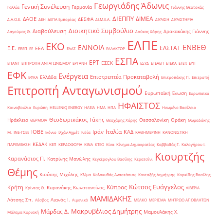
Γεωργιάδης Άδωνις
Γενική Συνέλευση
Γερμανία
Γαλλία
Γιάννης Θεοτοκάς
ΔΙΕΠΠΥ
ΔΙΜΕΑ
ΔΑΟΕ
ΔΕΣΦΑ
Δ.Α.Ο.Ε.
ΔΕΗ
ΔΕΠΑ Εμπορίας
ΔΙ.Μ.Ε.Α.
ΔΙΥΛΙΣΗ
ΔΙΥΛΙΣΤΗΡΙΑ
Διοικητικό Συμβούλιο
Διαβούλευση
Δρακακάκης Γιάννης
Δαγούμας Θ.
Δούκας Χάρης
ΕΛΠΕ
ΕΚΟ
ΕΝΒΕΘ
ΕΛΙΝΟΙΛ
ΕΛΣΤΑΤ
Ε.Ε.
ΕΕΑ
ΕΒΕΠ
ΕΕ
ΕΛΑΣ
ΕΛΛΑΚΤΩΡ
ΕΣΠΑ
ΕΡΤ
ΕΣΕΚ
ΕΠΑΝΤ
ΕΠΙΤΡΟΠΗ ΑΝΤΑΓΩΝΙΣΜΟΥ
ΕΡΓΑΝΗ
ΕΣΥΔ
ΕΤΕΑΕΠ
ΕΤΕΚΑ
ΕΤΕπ
ΕΥΠ
ΕΦΚ
Ενέργεια
Επιστρεπτέα Προκαταβολή
Ελλάδα
ΕΦΚΑ
Επιτροπάκης Π.
Επιτροπή
Επιτροπή Ανταγωνισμού
Ευρωπαϊκή Ένωση
Ευρωπαϊκό
ΗΦΑΙΣΤΟΣ
Κοινοβούλιο
Ευρώπη
ΗELLENiQ ENERGY
ΗΛΕΙΑ
ΗΜΑ
ΗΠΑ
Ηνωμένο Βασίλειο
Θεοδωρικάκος Τάκης
Ηράκλειο
Θεσσαλονίκη
Θράκη
ΘΕΡΜΟΙΛ
Θεοχάρης Χάρης
Θωμαδάκης
Ιταλία
ΙΟΒΕ
Ιράν
ΚΑΔ
Μ.
ΙΝΕ-ΓΣΕΕ
Ικόνιο
Ιλχάν Αχμέτ
Ινδία
ΚΑΘΗΜΕΡΙΝΗ
ΚΑΝΟΝΙΣΤΙΚΗ
ΚΕΔΑΚ
ΠΑΡΕΜΒΑΣΗ
ΚΕΠ
ΚΕΡΔΟΦΟΡΙΑ
ΚΙΝΑ
ΚΤΕΟ
Κίνα
Κίνημα Δημοκρατίας
Καββαθάς Γ.
Καλογήρου Ι.
Κιουρτζής
Καρανάσιος Π.
Κατρίνης Μανώλης
Κεγκέρογλου Βασίλης
Κερατσίνι
Θέμης
Κιούσης Μιχάλης
Κλίμα
Κολοκυθάς Αναστάσιος
Κονταξής Δημήτρης
Κορκίδης Βασίλης
Κώτσος Ευάγγελος
Κύπρος
Κρήτη
Κυρανάκης Κωνσταντίνος
Κρίντας Θ.
ΛΙΒΕΡΙΑ
ΜΑΜΙΔΑΚΗΣ
Λάτσης Σπ.
Λιανός Ι.
Λέσβος
Λιμενικό
ΜΕΛΚΟ
ΜΕΡΙΣΜΑ
ΜΗΤΡΩΟ ΑΠΟΒΛΗΤΩΝ
Μακρυβέλιος Δημήτρης
Μάρδας Δ.
Μαμουλάκης Χ.
Μάλαμα Κυριακή