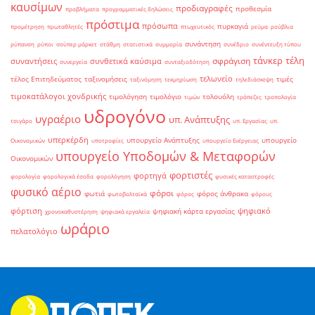
καυσίμων
προδιαγραφές
προθεσμία
προβλήματα
προγραμματικές δηλώσεις
πρόστιμα
πρόσωπα
πυρκαγιά
προμέτρηση
πρωταθλητές
πτωχευτικός
ρεύμα
ρούβλια
συνάντηση
ρύπανση
ρύποι
σούπερ μάρκετ
στάθμη
στατιστικά
συμμορία
συνέδριο
συνέντευξη τύπου
τάνκερ
τέλη
σφράγιση
συναντήσεις
συνθετικά καύσιμα
συνεργεία
συνταξιοδότηση
τελωνείο
τέλος Επιτηδεύματος
ταξινομήσεις
τιμές
ταξινόμηση
τεκμηρίωση
τηλεδιάσκεψη
τιμοκατάλογοι χονδρικής
τιμολόγηση
τιμολόγιο
τολουόλη
τιμών
τράπεζες
τροπολογία
υδρογόνο
υγραέριο
υπ. Ανάπτυξης
τσιγάρο
υπ. Εργασίας
υπ.
υπερκέρδη
υπουργείο Ανάπτυξης
υπουργείο
Οικονομικών
υποτροφίες
υπουργείο Ενέργειας
υπουργείο Υποδομών & Μεταφορών
Οικονομικών
φορτιστές
φορτηγά
φορολογία
φορολογικά έσοδα
φορολόγηση
φυσικές καταστροφές
φυσικό αέριο
φόροι
φωτιά
φόρος άνθρακα
φωτοβολταϊκά
φόρος
φόρους
φόρτιση
ψηφιακό
ψηφιακή κάρτα εργασίας
χρονοκαθυστέρηση
ψηφιακά εργαλεία
ωράριο
πελατολόγιο