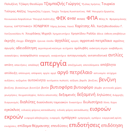
Τζαμπαζλής Γιώργος
Τουρκία
Πολυξένη
Τζάκρη Θεοδώρα
Τζιόλας Χρήστος
Τσίπρας Αλέξης
Τσαμπαζλής Γιώργος
Τσεχία
Τσιάρας Κωνσταντίνος
ΥΜΕ
Υπουργείο Εργασίας
ΦΠΑ
ΦΕΚ
ΦΗΜ
Κοινωνικών Ασφαλίσεων
Υπουργό Ανάπτυξης
ΦΗΜΑΣ
Φίλης Ν.
Φραγκογιάννης
Χαρίτσης Αλ.
ΧΟΝΔΡΙΚΗ
Χατζηθεοδοσίου Γ.
Κώστας
ΧΑΡΤΟΓΡΑΦΗΣΗ
Χάρης Δούκας
Χανιά
Χουρδάκης Μιχαήλ
Χρηστίδου Ραλλία
Χατζηνικολάου Ν.
Χρηματιστήριο
άδεια
έκθεση αποβλήτων
αγγελίες
αγροτικό πετρέλαιο
έκρηξη
έλεγχοι
αγρότες
έλεγχο
έρευνα
έσοδα
αγορές
αδειοδότηση
αγωγός
αμόλυβδη
αεροπορικά καύσιμα
αιτήματα
ανάκτηση ατμών
αναβάθμιση
αντλίες
ανασφάλιστα
ανταγωνισμός
ανταποδοτικά
ανακαλύψεις
αναφορές
αναψυκτήρια
απεργία
απόβλητα
απάτη
απαιτήσεις
απαλλαγή
αποζημίωση
αποτελέσματα
αργό πετρέλαιο
απόδειξη
απόσυρση
απόφαση
αργία
αργό
αστυνομία
ατύχημα
βενζίνη
αυτοκίνητα
αυξήσεις
αυξημένα
αυτόματοι πωλητές
αύξηση
βαρέλι
βενζίνες
βυτιοφόρα
βυτιοφόρο
βυτίο
βενζίνης
βιοκαύσιμα
βιοντίζελ
βόμβα
γειτονικές χώρες
δεξαμενή
δεξαμενές
δηλώσεις
γεωτρήσεις
δειγματοληψίες
δελτίο αποστολής
διάρρηξη
διαλύτες
διυλιστήρια
διασύνδεση ταμειακών
διαγωνισμός
δικαστήριο
δόση
δώρα
εισροών
εγκύκλιος
ειδικούς φόρους κατανάλωσης
ειδικός φόρος κατανάλωσης
εκροών
εμπάργκο
εισφορά αλληλεγγύης
εισφορές
εμπρησμός
εμπόριο
ενεργειακή κρίση
επιδοτήσεις
επιδότηση
επίδομα θέρμανσης
επενδύσεις
ενισχύσεις