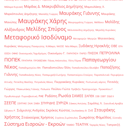
Μακρυβέλιος Δημήτρης
Μάρδας Δ.
Μαμουλάκης Χ.
Μάλαμα Κυριακή
Μαυράκης Γιάννης
Μαρκόπουλος Δημήτρης
Μαυράκης
Μασαλής Γιώργος
Μαυράκης Χάρης
Μελίδης
Μανώλης
Μαυρομμάτης Γιώργος
Μεθάνιο
Μελίδης Σπύρος
Αλέξανδρος
Μελισσανίδης Δημήτρης
Μερελής Κυριάκος
Μεταφορικό Ισοδύναμο
Μητσοτάκης
Μεταφορών
Μητρώο
Ξυδάκης Ηρακλής
ΟΒΕ
Κυριάκος
Μπόμπορης Παναγιώτης
Ν.Μάκρη
ΝΑΞΟΣ
Νέα Μάκρη
ΟΓΑ
ΠΕΤΡΟΛΙΝΑ
ΠΑΣΟΚ
Οικονόμου Γ.
ΟΟΣΑ
ΟΦΑΕ
Οικονομικός Ταχυδρόμος
ΠΑΡΑΤΑΣΗ
ΠΑΡΙΣΙ
ΠΟΠΕΚ
Παπαγεωργίου
ΠΡΑΤΗΡΙΑ
ΠΡΟΘΕΣΜΙΑ
Πάνας Απόστολος
Πέτη Πέρκα
Νίκος
Παπαζήσης
Παπαδοπούλου Έλλη
Παπαδημητρίου Μπ.
Παπαδοπούλου Ελισάβετ
Γιάννης
Παπαθανάσης Νίκος
Παπαμιχαήλ Σωτήρης
Παπασταύρου Σταύρος
Παραπολιτικά
Περιφέρεια
Πιερρακάκης Κυριάκος
Πιτσιλής
Αττικής
Πετκίδης Βασίλης
Πετραλιάς Θάνος
Πιστωτικές κάρτες
Γιώργος
Πούλου Γιώτα
Πλακιωτάκης Γιάννης
Πολωνία
Πρέβεζα
Πρατηριούχοι
Προκοπίου Γ.
Ρωσία
Ροδόπη
ΣΑΜΕΕ
ΣΑΠΕΚ
ΡΑΕ
Πρωθυπουργό
Πυροσβεστική
ΣΕΒ
ΣΕΒΤ
ΣΕΔΕ ΙΙ
ΣΕΕΠΕ
ΣΥΡΙΖΑ
ΣΠΥΡΙΔΗΣ
Σαμόλης Λ.
ΣΕΥΠΥΚΕ
ΣΚΑΙ
ΣΜΕΑ
Σάκκος Αντώνης
Σαουδική Αραβία
Σταυράκης
Σιάμισιης Ανδρέας
Σκρέκας Κώστας
ΣτΕ
Σβίγκου Ρ.
Σκυλακάκης Θ.
Χρήστος
Σταϊκούρας Χρήστος
Σωκράτης Φάμελλος
Στράτος Σιμόπουλος
Σύνταξη
Σύστημα Εισροών - Εκροών
ΤΕΑΠΥΚ
Ταπρατζή
ΤΑΜΕΙΟ
Ταγαράς Νίκος