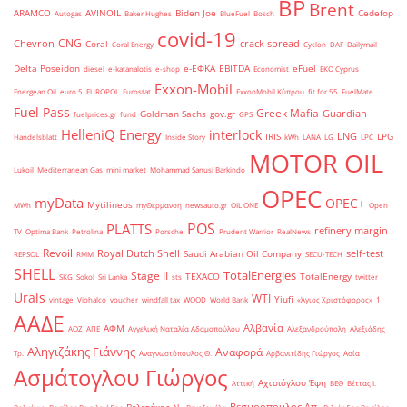
BP
Brent
ARAMCO
AVINOIL
Biden Joe
Cedefop
Autogas
Baker Hughes
BlueFuel
Bosch
covid-19
CNG
Chevron
crack spread
Coral
Coral Energy
Cyclon
DAF
Dailymail
Delta Poseidon
e-ΕΦΚΑ
EBITDA
eFuel
diesel
e-katanalotis
e-shop
Economist
EKO Cyprus
Exxon-Mobil
Energean Oil
euro 5
EUROPOL
Eurostat
ExxonMobil Κύπρου
fit for 55
FuelMate
Fuel Pass
Greek Mafia
Guardian
Goldman Sachs
gov.gr
fuelprices.gr
fund
GPS
HelleniQ Energy
interlock
LNG
IRIS
LPG
Handelsblatt
Inside Story
kWh
LANA
LG
LPC
MOTOR OIL
Lukoil
Mediterranean Gas
mini market
Mohammad Sanusi Barkindo
OPEC
myData
OPEC+
Mytilineos
MWh
myΘέρμανση
newsauto.gr
OIL ONE
Open
POS
PLATTS
refinery margin
TV
Optima Bank
Petrolina
Porsche
Prudent Warrior
RealNews
Revoil
Royal Dutch Shell
self-test
Saudi Arabian Oil Company
REPSOL
RMM
SECU-TECH
SHELL
TotalEnergies
Stage II
TEXACO
TotalEnergy
SKG
Sokol
Sri Lanka
sts
twitter
Urals
WTI
Yiufi
vintage
Viohalco
voucher
windfall tax
WOOD
World Bank
«Άγιος Χριστόφορος»
΄1
ΑΑΔΕ
Αλβανία
ΑΦΜ
ΑΟΖ
ΑΠΕ
Αγγελική Ναταλία Αδαμοπούλου
Αλεξανδρούπολη
Αλεξιάδης
Αληγιζάκης Γιάννης
Αναφορά
Τρ.
Αναγνωστόπουλος Θ.
Αρβανιτίδης Γιώργος
Ασία
Ασμάτογλου Γιώργος
Αχτσιόγλου Έφη
Αττική
ΒΕΘ
Βέττας Ι.