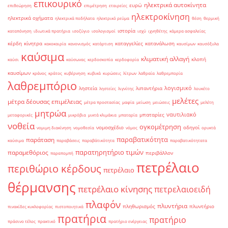
επικουρικό
ηλεκτρικά αυτοκίνητα
ευρώ
επιθεώρηση
επιμέτρηση
εταιρείες
ηλεκτροκίνηση
ηλεκτρικά οχήματα
ηλεκτρικά ποδήλατα
ηλεκτρικό ρεύμα
θέση
θερμική
ιστορία
καταπόνηση
ιδιωτικά πρατήρια
ισοζύγιο
ισολογισμοί
ισχύ
ιχνηθέτης
κάμερα ασφαλείας
κέρδη
κίνητρα
καταγγελίες
κατανάλωση
κακοκαιρία
κανονισμός
κατάρτιση
καυσίμων
καυσόξυλα
καύσιμα
κλιματική αλλαγή
κλοπή
καύσι
καύσωνας
κερδοσκοπία
κερδοφορία
καυσίμων
κράνος
κράτος
κυβέρνηση
κυβικά
κυρώσεις
λίτρων
λαθραία
λαθρεμπορία
λαθρεμπόριο
λογισμικό
ληστεία
λιπαντήρια
ληστείες
λιγνίτης
λουκέτο
μελέτες
μέτρα δέουσας επιμέλειας
μέτρα προστασίας
μαφία
μείωση
μειώσεις
μελέτη
μητρώα
ναυτιλιακό
μπαταρίες
μεταφορικές
μικρόβια
μικτά κλιμάκια
μπαταρία
νοθεία
ογκομέτρηση
νομοσχέδιο
οδηγοί
νομιμη διακίνηση
νομοθεσία
νόμος
ορυκτά
παραβατικότητα
παράταση
καύσιμα
παραβάσεις
παραβάτικότητα
παραβατικότητατα
παρατηρητήριο τιμών
παραμεθόριος
περιβάλλον
παραπομπή
πετρέλαιο
περιθώριο κέρδους
πετρέλαιο
θέρμανσης
πετρέλαιο κίνησης
πετρελαιοειδή
πλαφόν
πλυντήρια
πληθωρισμός
πλυντήριο
πινακίδες κυκλοφορίας
πιστοποιητικά
πρατήρια
πρατήριο
πράσινο τέλος
πρακτικό
πρατήριο ενέργειας