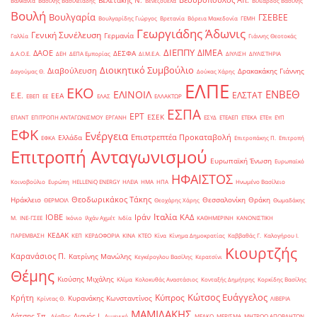
Βεσυρόπουλος Απ.
Βελετάκης Ν.
Βαλκάνια
Βασίλης Βασιλειάδης
Βενεζουέλα
Βιλιάρδος Βασίλης
Βουλή
Βουλγαρία
ΓΣΕΒΕΕ
Βουλγαρίδης Γιώργος
Βρετανία
Βόρεια Μακεδονία
ΓΕΜΗ
Γεωργιάδης Άδωνις
Γενική Συνέλευση
Γερμανία
Γαλλία
Γιάννης Θεοτοκάς
ΔΙΕΠΠΥ
ΔΙΜΕΑ
ΔΑΟΕ
ΔΕΣΦΑ
Δ.Α.Ο.Ε.
ΔΕΗ
ΔΕΠΑ Εμπορίας
ΔΙ.Μ.Ε.Α.
ΔΙΥΛΙΣΗ
ΔΙΥΛΙΣΤΗΡΙΑ
Διοικητικό Συμβούλιο
Διαβούλευση
Δρακακάκης Γιάννης
Δαγούμας Θ.
Δούκας Χάρης
ΕΛΠΕ
ΕΚΟ
ΕΝΒΕΘ
ΕΛΙΝΟΙΛ
ΕΛΣΤΑΤ
Ε.Ε.
ΕΕΑ
ΕΒΕΠ
ΕΕ
ΕΛΑΣ
ΕΛΛΑΚΤΩΡ
ΕΣΠΑ
ΕΡΤ
ΕΣΕΚ
ΕΠΑΝΤ
ΕΠΙΤΡΟΠΗ ΑΝΤΑΓΩΝΙΣΜΟΥ
ΕΡΓΑΝΗ
ΕΣΥΔ
ΕΤΕΑΕΠ
ΕΤΕΚΑ
ΕΤΕπ
ΕΥΠ
ΕΦΚ
Ενέργεια
Επιστρεπτέα Προκαταβολή
Ελλάδα
ΕΦΚΑ
Επιτροπάκης Π.
Επιτροπή
Επιτροπή Ανταγωνισμού
Ευρωπαϊκή Ένωση
Ευρωπαϊκό
ΗΦΑΙΣΤΟΣ
Κοινοβούλιο
Ευρώπη
ΗELLENiQ ENERGY
ΗΛΕΙΑ
ΗΜΑ
ΗΠΑ
Ηνωμένο Βασίλειο
Θεοδωρικάκος Τάκης
Ηράκλειο
Θεσσαλονίκη
Θράκη
ΘΕΡΜΟΙΛ
Θεοχάρης Χάρης
Θωμαδάκης
Ιταλία
ΙΟΒΕ
Ιράν
ΚΑΔ
Μ.
ΙΝΕ-ΓΣΕΕ
Ικόνιο
Ιλχάν Αχμέτ
Ινδία
ΚΑΘΗΜΕΡΙΝΗ
ΚΑΝΟΝΙΣΤΙΚΗ
ΚΕΔΑΚ
ΠΑΡΕΜΒΑΣΗ
ΚΕΠ
ΚΕΡΔΟΦΟΡΙΑ
ΚΙΝΑ
ΚΤΕΟ
Κίνα
Κίνημα Δημοκρατίας
Καββαθάς Γ.
Καλογήρου Ι.
Κιουρτζής
Καρανάσιος Π.
Κατρίνης Μανώλης
Κεγκέρογλου Βασίλης
Κερατσίνι
Θέμης
Κιούσης Μιχάλης
Κλίμα
Κολοκυθάς Αναστάσιος
Κονταξής Δημήτρης
Κορκίδης Βασίλης
Κώτσος Ευάγγελος
Κύπρος
Κρήτη
Κυρανάκης Κωνσταντίνος
Κρίντας Θ.
ΛΙΒΕΡΙΑ
ΜΑΜΙΔΑΚΗΣ
Λάτσης Σπ.
Λιανός Ι.
Λέσβος
Λιμενικό
ΜΕΛΚΟ
ΜΕΡΙΣΜΑ
ΜΗΤΡΩΟ ΑΠΟΒΛΗΤΩΝ