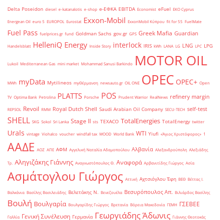
Delta Poseidon
e-ΕΦΚΑ
EBITDA
eFuel
diesel
e-katanalotis
e-shop
Economist
EKO Cyprus
Exxon-Mobil
Energean Oil
euro 5
EUROPOL
Eurostat
ExxonMobil Κύπρου
fit for 55
FuelMate
Fuel Pass
Greek Mafia
Guardian
Goldman Sachs
gov.gr
fuelprices.gr
fund
GPS
HelleniQ Energy
interlock
LNG
IRIS
LPG
Handelsblatt
Inside Story
kWh
LANA
LG
LPC
MOTOR OIL
Lukoil
Mediterranean Gas
mini market
Mohammad Sanusi Barkindo
OPEC
myData
OPEC+
Mytilineos
MWh
myΘέρμανση
newsauto.gr
OIL ONE
Open
POS
PLATTS
refinery margin
TV
Optima Bank
Petrolina
Porsche
Prudent Warrior
RealNews
Revoil
Royal Dutch Shell
self-test
Saudi Arabian Oil Company
REPSOL
RMM
SECU-TECH
SHELL
TotalEnergies
Stage II
TEXACO
TotalEnergy
SKG
Sokol
Sri Lanka
sts
twitter
Urals
WTI
Yiufi
vintage
Viohalco
voucher
windfall tax
WOOD
World Bank
«Άγιος Χριστόφορος»
΄1
ΑΑΔΕ
Αλβανία
ΑΦΜ
ΑΟΖ
ΑΠΕ
Αγγελική Ναταλία Αδαμοπούλου
Αλεξανδρούπολη
Αλεξιάδης
Αληγιζάκης Γιάννης
Αναφορά
Τρ.
Αναγνωστόπουλος Θ.
Αρβανιτίδης Γιώργος
Ασία
Ασμάτογλου Γιώργος
Αχτσιόγλου Έφη
Αττική
ΒΕΘ
Βέττας Ι.
Βεσυρόπουλος Απ.
Βελετάκης Ν.
Βαλκάνια
Βασίλης Βασιλειάδης
Βενεζουέλα
Βιλιάρδος Βασίλης
Βουλή
Βουλγαρία
ΓΣΕΒΕΕ
Βουλγαρίδης Γιώργος
Βρετανία
Βόρεια Μακεδονία
ΓΕΜΗ
Γεωργιάδης Άδωνις
Γενική Συνέλευση
Γερμανία
Γαλλία
Γιάννης Θεοτοκάς