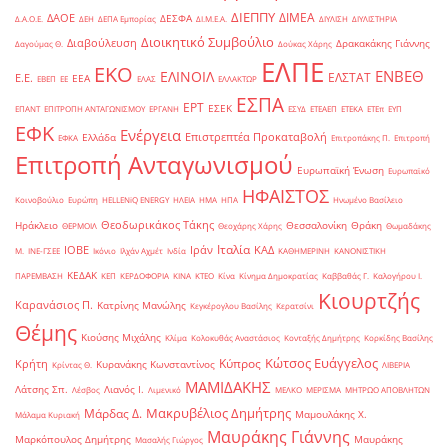
ΔΙΕΠΠΥ
ΔΙΜΕΑ
ΔΑΟΕ
ΔΕΣΦΑ
Δ.Α.Ο.Ε.
ΔΕΗ
ΔΕΠΑ Εμπορίας
ΔΙ.Μ.Ε.Α.
ΔΙΥΛΙΣΗ
ΔΙΥΛΙΣΤΗΡΙΑ
Διοικητικό Συμβούλιο
Διαβούλευση
Δρακακάκης Γιάννης
Δαγούμας Θ.
Δούκας Χάρης
ΕΛΠΕ
ΕΚΟ
ΕΝΒΕΘ
ΕΛΙΝΟΙΛ
ΕΛΣΤΑΤ
Ε.Ε.
ΕΕΑ
ΕΒΕΠ
ΕΕ
ΕΛΑΣ
ΕΛΛΑΚΤΩΡ
ΕΣΠΑ
ΕΡΤ
ΕΣΕΚ
ΕΠΑΝΤ
ΕΠΙΤΡΟΠΗ ΑΝΤΑΓΩΝΙΣΜΟΥ
ΕΡΓΑΝΗ
ΕΣΥΔ
ΕΤΕΑΕΠ
ΕΤΕΚΑ
ΕΤΕπ
ΕΥΠ
ΕΦΚ
Ενέργεια
Επιστρεπτέα Προκαταβολή
Ελλάδα
ΕΦΚΑ
Επιτροπάκης Π.
Επιτροπή
Επιτροπή Ανταγωνισμού
Ευρωπαϊκή Ένωση
Ευρωπαϊκό
ΗΦΑΙΣΤΟΣ
Κοινοβούλιο
Ευρώπη
ΗELLENiQ ENERGY
ΗΛΕΙΑ
ΗΜΑ
ΗΠΑ
Ηνωμένο Βασίλειο
Θεοδωρικάκος Τάκης
Ηράκλειο
Θεσσαλονίκη
Θράκη
ΘΕΡΜΟΙΛ
Θεοχάρης Χάρης
Θωμαδάκης
Ιταλία
ΙΟΒΕ
Ιράν
ΚΑΔ
Μ.
ΙΝΕ-ΓΣΕΕ
Ικόνιο
Ιλχάν Αχμέτ
Ινδία
ΚΑΘΗΜΕΡΙΝΗ
ΚΑΝΟΝΙΣΤΙΚΗ
ΚΕΔΑΚ
ΠΑΡΕΜΒΑΣΗ
ΚΕΠ
ΚΕΡΔΟΦΟΡΙΑ
ΚΙΝΑ
ΚΤΕΟ
Κίνα
Κίνημα Δημοκρατίας
Καββαθάς Γ.
Καλογήρου Ι.
Κιουρτζής
Καρανάσιος Π.
Κατρίνης Μανώλης
Κεγκέρογλου Βασίλης
Κερατσίνι
Θέμης
Κιούσης Μιχάλης
Κλίμα
Κολοκυθάς Αναστάσιος
Κονταξής Δημήτρης
Κορκίδης Βασίλης
Κώτσος Ευάγγελος
Κύπρος
Κρήτη
Κυρανάκης Κωνσταντίνος
Κρίντας Θ.
ΛΙΒΕΡΙΑ
ΜΑΜΙΔΑΚΗΣ
Λάτσης Σπ.
Λιανός Ι.
Λέσβος
Λιμενικό
ΜΕΛΚΟ
ΜΕΡΙΣΜΑ
ΜΗΤΡΩΟ ΑΠΟΒΛΗΤΩΝ
Μακρυβέλιος Δημήτρης
Μάρδας Δ.
Μαμουλάκης Χ.
Μάλαμα Κυριακή
Μαυράκης Γιάννης
Μαρκόπουλος Δημήτρης
Μαυράκης
Μασαλής Γιώργος