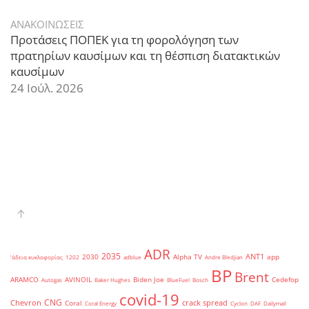
ΑΝΑΚΟΙΝΩΣΕΙΣ
Προτάσεις ΠΟΠΕΚ για τη φορολόγηση των
πρατηρίων καυσίμων και τη θέσπιση διατακτικών
καυσίμων
24 Ιούλ. 2026
ADR
2035
ANT1
2030
Alpha TV
app
'άδεια κυκλοφορίας
1202
adblue
Andre Bledjian
BP
Brent
ARAMCO
AVINOIL
Biden Joe
Cedefop
Autogas
Baker Hughes
BlueFuel
Bosch
covid-19
CNG
Chevron
crack spread
Coral
Coral Energy
Cyclon
DAF
Dailymail