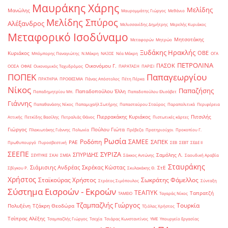
Μαυράκης Χάρης
Μελίδης
Μανώλης
Μαυρομμάτης Γιώργος
Μεθάνιο
Μελίδης Σπύρος
Αλέξανδρος
Μελισσανίδης Δημήτρης
Μερελής Κυριάκος
Μεταφορικό Ισοδύναμο
Μητσοτάκης
Μεταφορών
Μητρώο
Ξυδάκης Ηρακλής
ΟΒΕ
Κυριάκος
Μπόμπορης Παναγιώτης
Ν.Μάκρη
ΝΑΞΟΣ
Νέα Μάκρη
ΟΓΑ
ΠΕΤΡΟΛΙΝΑ
ΠΑΣΟΚ
Οικονόμου Γ.
ΟΟΣΑ
ΟΦΑΕ
Οικονομικός Ταχυδρόμος
ΠΑΡΑΤΑΣΗ
ΠΑΡΙΣΙ
ΠΟΠΕΚ
Παπαγεωργίου
ΠΡΑΤΗΡΙΑ
ΠΡΟΘΕΣΜΙΑ
Πάνας Απόστολος
Πέτη Πέρκα
Νίκος
Παπαζήσης
Παπαδοπούλου Έλλη
Παπαδημητρίου Μπ.
Παπαδοπούλου Ελισάβετ
Γιάννης
Παπαθανάσης Νίκος
Παπαμιχαήλ Σωτήρης
Παπασταύρου Σταύρος
Παραπολιτικά
Περιφέρεια
Πιερρακάκης Κυριάκος
Πιτσιλής
Αττικής
Πετκίδης Βασίλης
Πετραλιάς Θάνος
Πιστωτικές κάρτες
Γιώργος
Πούλου Γιώτα
Πλακιωτάκης Γιάννης
Πολωνία
Πρέβεζα
Πρατηριούχοι
Προκοπίου Γ.
Ρωσία
Ροδόπη
ΣΑΜΕΕ
ΣΑΠΕΚ
ΡΑΕ
Πρωθυπουργό
Πυροσβεστική
ΣΕΒ
ΣΕΒΤ
ΣΕΔΕ ΙΙ
ΣΕΕΠΕ
ΣΥΡΙΖΑ
ΣΠΥΡΙΔΗΣ
Σαμόλης Λ.
ΣΕΥΠΥΚΕ
ΣΚΑΙ
ΣΜΕΑ
Σάκκος Αντώνης
Σαουδική Αραβία
Σταυράκης
Σιάμισιης Ανδρέας
Σκρέκας Κώστας
ΣτΕ
Σβίγκου Ρ.
Σκυλακάκης Θ.
Χρήστος
Σταϊκούρας Χρήστος
Σωκράτης Φάμελλος
Στράτος Σιμόπουλος
Σύνταξη
Σύστημα Εισροών - Εκροών
ΤΕΑΠΥΚ
Ταπρατζή
ΤΑΜΕΙΟ
Ταγαράς Νίκος
Τζαμπαζλής Γιώργος
Τουρκία
Πολυξένη
Τζάκρη Θεοδώρα
Τζιόλας Χρήστος
Τσίπρας Αλέξης
Τσαμπαζλής Γιώργος
Τσεχία
Τσιάρας Κωνσταντίνος
ΥΜΕ
Υπουργείο Εργασίας