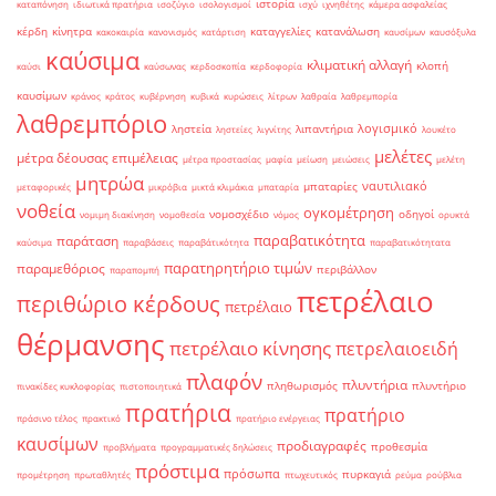
ιστορία
καταπόνηση
ιδιωτικά πρατήρια
ισοζύγιο
ισολογισμοί
ισχύ
ιχνηθέτης
κάμερα ασφαλείας
κέρδη
κίνητρα
καταγγελίες
κατανάλωση
κακοκαιρία
κανονισμός
κατάρτιση
καυσίμων
καυσόξυλα
καύσιμα
κλιματική αλλαγή
κλοπή
καύσι
καύσωνας
κερδοσκοπία
κερδοφορία
καυσίμων
κράνος
κράτος
κυβέρνηση
κυβικά
κυρώσεις
λίτρων
λαθραία
λαθρεμπορία
λαθρεμπόριο
λογισμικό
ληστεία
λιπαντήρια
ληστείες
λιγνίτης
λουκέτο
μελέτες
μέτρα δέουσας επιμέλειας
μέτρα προστασίας
μαφία
μείωση
μειώσεις
μελέτη
μητρώα
ναυτιλιακό
μπαταρίες
μεταφορικές
μικρόβια
μικτά κλιμάκια
μπαταρία
νοθεία
ογκομέτρηση
νομοσχέδιο
οδηγοί
νομιμη διακίνηση
νομοθεσία
νόμος
ορυκτά
παραβατικότητα
παράταση
καύσιμα
παραβάσεις
παραβάτικότητα
παραβατικότητατα
παρατηρητήριο τιμών
παραμεθόριος
περιβάλλον
παραπομπή
πετρέλαιο
περιθώριο κέρδους
πετρέλαιο
θέρμανσης
πετρέλαιο κίνησης
πετρελαιοειδή
πλαφόν
πλυντήρια
πληθωρισμός
πλυντήριο
πινακίδες κυκλοφορίας
πιστοποιητικά
πρατήρια
πρατήριο
πράσινο τέλος
πρακτικό
πρατήριο ενέργειας
καυσίμων
προδιαγραφές
προθεσμία
προβλήματα
προγραμματικές δηλώσεις
πρόστιμα
πρόσωπα
πυρκαγιά
προμέτρηση
πρωταθλητές
πτωχευτικός
ρεύμα
ρούβλια