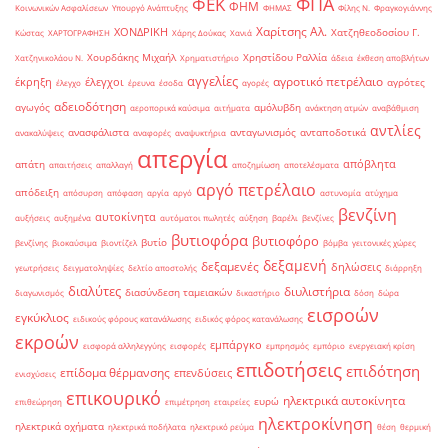
ΦΠΑ
ΦΕΚ
ΦΗΜ
Κοινωνικών Ασφαλίσεων
Υπουργό Ανάπτυξης
ΦΗΜΑΣ
Φίλης Ν.
Φραγκογιάννης
Χαρίτσης Αλ.
ΧΟΝΔΡΙΚΗ
Χατζηθεοδοσίου Γ.
Κώστας
ΧΑΡΤΟΓΡΑΦΗΣΗ
Χάρης Δούκας
Χανιά
Χουρδάκης Μιχαήλ
Χρηστίδου Ραλλία
Χατζηνικολάου Ν.
Χρηματιστήριο
άδεια
έκθεση αποβλήτων
αγγελίες
αγροτικό πετρέλαιο
έκρηξη
έλεγχοι
αγρότες
έλεγχο
έρευνα
έσοδα
αγορές
αδειοδότηση
αγωγός
αμόλυβδη
αεροπορικά καύσιμα
αιτήματα
ανάκτηση ατμών
αναβάθμιση
αντλίες
ανασφάλιστα
ανταγωνισμός
ανταποδοτικά
ανακαλύψεις
αναφορές
αναψυκτήρια
απεργία
απόβλητα
απάτη
απαιτήσεις
απαλλαγή
αποζημίωση
αποτελέσματα
αργό πετρέλαιο
απόδειξη
απόσυρση
απόφαση
αργία
αργό
αστυνομία
ατύχημα
βενζίνη
αυτοκίνητα
αυξήσεις
αυξημένα
αυτόματοι πωλητές
αύξηση
βαρέλι
βενζίνες
βυτιοφόρα
βυτιοφόρο
βυτίο
βενζίνης
βιοκαύσιμα
βιοντίζελ
βόμβα
γειτονικές χώρες
δεξαμενή
δεξαμενές
δηλώσεις
γεωτρήσεις
δειγματοληψίες
δελτίο αποστολής
διάρρηξη
διαλύτες
διυλιστήρια
διασύνδεση ταμειακών
διαγωνισμός
δικαστήριο
δόση
δώρα
εισροών
εγκύκλιος
ειδικούς φόρους κατανάλωσης
ειδικός φόρος κατανάλωσης
εκροών
εμπάργκο
εισφορά αλληλεγγύης
εισφορές
εμπρησμός
εμπόριο
ενεργειακή κρίση
επιδοτήσεις
επιδότηση
επίδομα θέρμανσης
επενδύσεις
ενισχύσεις
επικουρικό
ηλεκτρικά αυτοκίνητα
ευρώ
επιθεώρηση
επιμέτρηση
εταιρείες
ηλεκτροκίνηση
ηλεκτρικά οχήματα
ηλεκτρικά ποδήλατα
ηλεκτρικό ρεύμα
θέση
θερμική