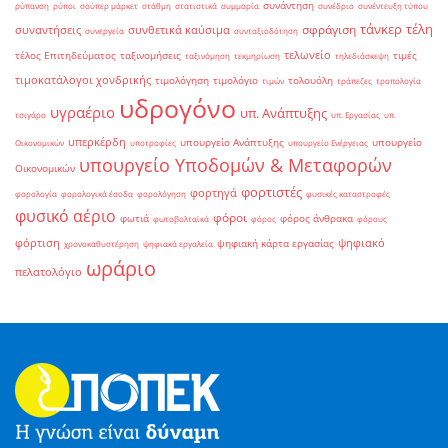
συνάντηση
ρύπανση
ρύποι
σούπερ μάρκετ
στάθμη
στατιστικά
συμμορία
συνέδριο
συνέντευξη τύπου
τάνκερ
τέλη
σφράγιση
συναντήσεις
συνθετικά καύσιμα
συνεργεία
συνταξιοδότηση
τελωνείο
τέλος Επιτηδεύματος
ταξινομήσεις
τιμές
ταξινόμηση
τεκμηρίωση
τηλεδιάσκεψη
τιμοκατάλογοι χονδρικής
τιμολόγηση
τιμολόγιο
τολουόλη
τιμών
τράπεζες
τροπολογία
υδρογόνο
υγραέριο
υπ. Ανάπτυξης
τσιγάρο
υπ. Εργασίας
υπ.
υπερκέρδη
υπουργείο Ανάπτυξης
υπουργείο
Οικονομικών
υποτροφίες
υπουργείο Ενέργειας
υπουργείο Υποδομών & Μεταφορών
Οικονομικών
φορτιστές
φορτηγά
φορολογία
φορολογικά έσοδα
φορολόγηση
φυσικές καταστροφές
φυσικό αέριο
φόροι
φωτιά
φόρος άνθρακα
φωτοβολταϊκά
φόρος
φόρους
φόρτιση
ψηφιακό
ψηφιακή κάρτα εργασίας
χρονοκαθυστέρηση
ψηφιακά εργαλεία
ωράριο
πελατολόγιο