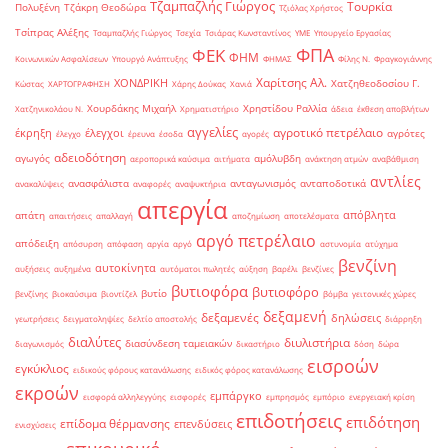
Τζαμπαζλής Γιώργος
Τουρκία
Πολυξένη
Τζάκρη Θεοδώρα
Τζιόλας Χρήστος
Τσίπρας Αλέξης
Τσαμπαζλής Γιώργος
Τσεχία
Τσιάρας Κωνσταντίνος
ΥΜΕ
Υπουργείο Εργασίας
ΦΠΑ
ΦΕΚ
ΦΗΜ
Κοινωνικών Ασφαλίσεων
Υπουργό Ανάπτυξης
ΦΗΜΑΣ
Φίλης Ν.
Φραγκογιάννης
Χαρίτσης Αλ.
ΧΟΝΔΡΙΚΗ
Χατζηθεοδοσίου Γ.
Κώστας
ΧΑΡΤΟΓΡΑΦΗΣΗ
Χάρης Δούκας
Χανιά
Χουρδάκης Μιχαήλ
Χρηστίδου Ραλλία
Χατζηνικολάου Ν.
Χρηματιστήριο
άδεια
έκθεση αποβλήτων
αγγελίες
αγροτικό πετρέλαιο
έκρηξη
έλεγχοι
αγρότες
έλεγχο
έρευνα
έσοδα
αγορές
αδειοδότηση
αγωγός
αμόλυβδη
αεροπορικά καύσιμα
αιτήματα
ανάκτηση ατμών
αναβάθμιση
αντλίες
ανασφάλιστα
ανταγωνισμός
ανταποδοτικά
ανακαλύψεις
αναφορές
αναψυκτήρια
απεργία
απόβλητα
απάτη
απαιτήσεις
απαλλαγή
αποζημίωση
αποτελέσματα
αργό πετρέλαιο
απόδειξη
απόσυρση
απόφαση
αργία
αργό
αστυνομία
ατύχημα
βενζίνη
αυτοκίνητα
αυξήσεις
αυξημένα
αυτόματοι πωλητές
αύξηση
βαρέλι
βενζίνες
βυτιοφόρα
βυτιοφόρο
βυτίο
βενζίνης
βιοκαύσιμα
βιοντίζελ
βόμβα
γειτονικές χώρες
δεξαμενή
δεξαμενές
δηλώσεις
γεωτρήσεις
δειγματοληψίες
δελτίο αποστολής
διάρρηξη
διαλύτες
διυλιστήρια
διασύνδεση ταμειακών
διαγωνισμός
δικαστήριο
δόση
δώρα
εισροών
εγκύκλιος
ειδικούς φόρους κατανάλωσης
ειδικός φόρος κατανάλωσης
εκροών
εμπάργκο
εισφορά αλληλεγγύης
εισφορές
εμπρησμός
εμπόριο
ενεργειακή κρίση
επιδοτήσεις
επιδότηση
επίδομα θέρμανσης
επενδύσεις
ενισχύσεις