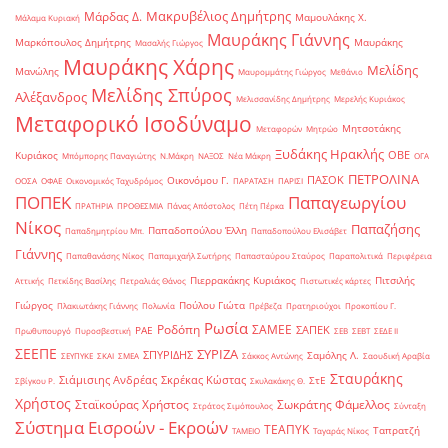
Μακρυβέλιος Δημήτρης
Μάρδας Δ.
Μαμουλάκης Χ.
Μάλαμα Κυριακή
Μαυράκης Γιάννης
Μαρκόπουλος Δημήτρης
Μαυράκης
Μασαλής Γιώργος
Μαυράκης Χάρης
Μελίδης
Μανώλης
Μαυρομμάτης Γιώργος
Μεθάνιο
Μελίδης Σπύρος
Αλέξανδρος
Μελισσανίδης Δημήτρης
Μερελής Κυριάκος
Μεταφορικό Ισοδύναμο
Μητσοτάκης
Μεταφορών
Μητρώο
Ξυδάκης Ηρακλής
ΟΒΕ
Κυριάκος
Μπόμπορης Παναγιώτης
Ν.Μάκρη
ΝΑΞΟΣ
Νέα Μάκρη
ΟΓΑ
ΠΕΤΡΟΛΙΝΑ
ΠΑΣΟΚ
Οικονόμου Γ.
ΟΟΣΑ
ΟΦΑΕ
Οικονομικός Ταχυδρόμος
ΠΑΡΑΤΑΣΗ
ΠΑΡΙΣΙ
ΠΟΠΕΚ
Παπαγεωργίου
ΠΡΑΤΗΡΙΑ
ΠΡΟΘΕΣΜΙΑ
Πάνας Απόστολος
Πέτη Πέρκα
Νίκος
Παπαζήσης
Παπαδοπούλου Έλλη
Παπαδημητρίου Μπ.
Παπαδοπούλου Ελισάβετ
Γιάννης
Παπαθανάσης Νίκος
Παπαμιχαήλ Σωτήρης
Παπασταύρου Σταύρος
Παραπολιτικά
Περιφέρεια
Πιερρακάκης Κυριάκος
Πιτσιλής
Αττικής
Πετκίδης Βασίλης
Πετραλιάς Θάνος
Πιστωτικές κάρτες
Γιώργος
Πούλου Γιώτα
Πλακιωτάκης Γιάννης
Πολωνία
Πρέβεζα
Πρατηριούχοι
Προκοπίου Γ.
Ρωσία
Ροδόπη
ΣΑΜΕΕ
ΣΑΠΕΚ
ΡΑΕ
Πρωθυπουργό
Πυροσβεστική
ΣΕΒ
ΣΕΒΤ
ΣΕΔΕ ΙΙ
ΣΕΕΠΕ
ΣΥΡΙΖΑ
ΣΠΥΡΙΔΗΣ
Σαμόλης Λ.
ΣΕΥΠΥΚΕ
ΣΚΑΙ
ΣΜΕΑ
Σάκκος Αντώνης
Σαουδική Αραβία
Σταυράκης
Σιάμισιης Ανδρέας
Σκρέκας Κώστας
ΣτΕ
Σβίγκου Ρ.
Σκυλακάκης Θ.
Χρήστος
Σταϊκούρας Χρήστος
Σωκράτης Φάμελλος
Στράτος Σιμόπουλος
Σύνταξη
Σύστημα Εισροών - Εκροών
ΤΕΑΠΥΚ
Ταπρατζή
ΤΑΜΕΙΟ
Ταγαράς Νίκος