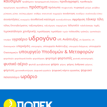
καυσίμων
προδιαγραφές
προθεσμία
προβλήματα
προγραμματικές δηλώσεις
πρόστιμα
πρόσωπα
πυρκαγιά
προμέτρηση
πρωταθλητές
πτωχευτικός
ρεύμα
ρούβλια
συνάντηση
ρύπανση
ρύποι
σούπερ μάρκετ
στάθμη
στατιστικά
συμμορία
συνέδριο
συνέντευξη τύπου
τάνκερ
τέλη
σφράγιση
συναντήσεις
συνθετικά καύσιμα
συνεργεία
συνταξιοδότηση
τελωνείο
τέλος Επιτηδεύματος
ταξινομήσεις
τιμές
ταξινόμηση
τεκμηρίωση
τηλεδιάσκεψη
τιμοκατάλογοι χονδρικής
τιμολόγηση
τιμολόγιο
τολουόλη
τιμών
τράπεζες
τροπολογία
υδρογόνο
υγραέριο
υπ. Ανάπτυξης
τσιγάρο
υπ. Εργασίας
υπ.
υπερκέρδη
υπουργείο Ανάπτυξης
υπουργείο
Οικονομικών
υποτροφίες
υπουργείο Ενέργειας
υπουργείο Υποδομών & Μεταφορών
Οικονομικών
φορτιστές
φορτηγά
φορολογία
φορολογικά έσοδα
φορολόγηση
φυσικές καταστροφές
φυσικό αέριο
φόροι
φωτιά
φόρος άνθρακα
φωτοβολταϊκά
φόρος
φόρους
φόρτιση
ψηφιακό
ψηφιακή κάρτα εργασίας
χρονοκαθυστέρηση
ψηφιακά εργαλεία
ωράριο
πελατολόγιο