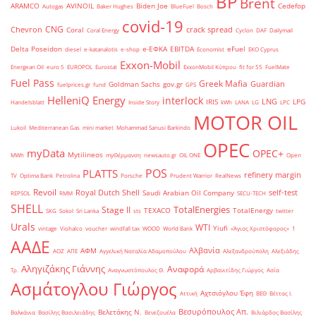
BP
Brent
ARAMCO
AVINOIL
Biden Joe
Cedefop
Autogas
Baker Hughes
BlueFuel
Bosch
covid-19
CNG
Chevron
crack spread
Coral
Coral Energy
Cyclon
DAF
Dailymail
Delta Poseidon
e-ΕΦΚΑ
EBITDA
eFuel
diesel
e-katanalotis
e-shop
Economist
EKO Cyprus
Exxon-Mobil
Energean Oil
euro 5
EUROPOL
Eurostat
ExxonMobil Κύπρου
fit for 55
FuelMate
Fuel Pass
Greek Mafia
Guardian
Goldman Sachs
gov.gr
fuelprices.gr
fund
GPS
HelleniQ Energy
interlock
LNG
IRIS
LPG
Handelsblatt
Inside Story
kWh
LANA
LG
LPC
MOTOR OIL
Lukoil
Mediterranean Gas
mini market
Mohammad Sanusi Barkindo
OPEC
myData
OPEC+
Mytilineos
MWh
myΘέρμανση
newsauto.gr
OIL ONE
Open
POS
PLATTS
refinery margin
TV
Optima Bank
Petrolina
Porsche
Prudent Warrior
RealNews
Revoil
Royal Dutch Shell
self-test
Saudi Arabian Oil Company
REPSOL
RMM
SECU-TECH
SHELL
TotalEnergies
Stage II
TEXACO
TotalEnergy
SKG
Sokol
Sri Lanka
sts
twitter
Urals
WTI
Yiufi
vintage
Viohalco
voucher
windfall tax
WOOD
World Bank
«Άγιος Χριστόφορος»
΄1
ΑΑΔΕ
Αλβανία
ΑΦΜ
ΑΟΖ
ΑΠΕ
Αγγελική Ναταλία Αδαμοπούλου
Αλεξανδρούπολη
Αλεξιάδης
Αληγιζάκης Γιάννης
Αναφορά
Τρ.
Αναγνωστόπουλος Θ.
Αρβανιτίδης Γιώργος
Ασία
Ασμάτογλου Γιώργος
Αχτσιόγλου Έφη
Αττική
ΒΕΘ
Βέττας Ι.
Βεσυρόπουλος Απ.
Βελετάκης Ν.
Βαλκάνια
Βασίλης Βασιλειάδης
Βενεζουέλα
Βιλιάρδος Βασίλης