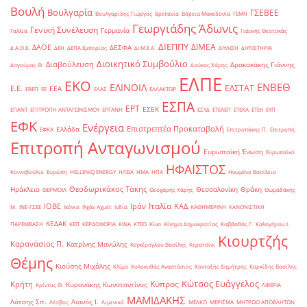
Βουλή
Βουλγαρία
ΓΣΕΒΕΕ
Βουλγαρίδης Γιώργος
Βρετανία
Βόρεια Μακεδονία
ΓΕΜΗ
Γεωργιάδης Άδωνις
Γενική Συνέλευση
Γερμανία
Γαλλία
Γιάννης Θεοτοκάς
ΔΙΕΠΠΥ
ΔΙΜΕΑ
ΔΑΟΕ
ΔΕΣΦΑ
Δ.Α.Ο.Ε.
ΔΕΗ
ΔΕΠΑ Εμπορίας
ΔΙ.Μ.Ε.Α.
ΔΙΥΛΙΣΗ
ΔΙΥΛΙΣΤΗΡΙΑ
Διοικητικό Συμβούλιο
Διαβούλευση
Δρακακάκης Γιάννης
Δαγούμας Θ.
Δούκας Χάρης
ΕΛΠΕ
ΕΚΟ
ΕΝΒΕΘ
ΕΛΙΝΟΙΛ
ΕΛΣΤΑΤ
Ε.Ε.
ΕΕΑ
ΕΒΕΠ
ΕΕ
ΕΛΑΣ
ΕΛΛΑΚΤΩΡ
ΕΣΠΑ
ΕΡΤ
ΕΣΕΚ
ΕΠΑΝΤ
ΕΠΙΤΡΟΠΗ ΑΝΤΑΓΩΝΙΣΜΟΥ
ΕΡΓΑΝΗ
ΕΣΥΔ
ΕΤΕΑΕΠ
ΕΤΕΚΑ
ΕΤΕπ
ΕΥΠ
ΕΦΚ
Ενέργεια
Επιστρεπτέα Προκαταβολή
Ελλάδα
ΕΦΚΑ
Επιτροπάκης Π.
Επιτροπή
Επιτροπή Ανταγωνισμού
Ευρωπαϊκή Ένωση
Ευρωπαϊκό
ΗΦΑΙΣΤΟΣ
Κοινοβούλιο
Ευρώπη
ΗELLENiQ ENERGY
ΗΛΕΙΑ
ΗΜΑ
ΗΠΑ
Ηνωμένο Βασίλειο
Θεοδωρικάκος Τάκης
Ηράκλειο
Θεσσαλονίκη
Θράκη
ΘΕΡΜΟΙΛ
Θεοχάρης Χάρης
Θωμαδάκης
Ιταλία
ΙΟΒΕ
Ιράν
ΚΑΔ
Μ.
ΙΝΕ-ΓΣΕΕ
Ικόνιο
Ιλχάν Αχμέτ
Ινδία
ΚΑΘΗΜΕΡΙΝΗ
ΚΑΝΟΝΙΣΤΙΚΗ
ΚΕΔΑΚ
ΠΑΡΕΜΒΑΣΗ
ΚΕΠ
ΚΕΡΔΟΦΟΡΙΑ
ΚΙΝΑ
ΚΤΕΟ
Κίνα
Κίνημα Δημοκρατίας
Καββαθάς Γ.
Καλογήρου Ι.
Κιουρτζής
Καρανάσιος Π.
Κατρίνης Μανώλης
Κεγκέρογλου Βασίλης
Κερατσίνι
Θέμης
Κιούσης Μιχάλης
Κλίμα
Κολοκυθάς Αναστάσιος
Κονταξής Δημήτρης
Κορκίδης Βασίλης
Κώτσος Ευάγγελος
Κύπρος
Κρήτη
Κυρανάκης Κωνσταντίνος
Κρίντας Θ.
ΛΙΒΕΡΙΑ
ΜΑΜΙΔΑΚΗΣ
Λάτσης Σπ.
Λιανός Ι.
Λέσβος
Λιμενικό
ΜΕΛΚΟ
ΜΕΡΙΣΜΑ
ΜΗΤΡΩΟ ΑΠΟΒΛΗΤΩΝ