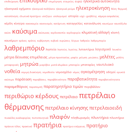
επικουρικό
ηλεκτρικά αυτοκίνητα
ευρώ
επιθεώρηση
επιμέτρηση
εταιρείες
ηλεκτροκίνηση
ηλεκτρικά οχήματα
ηλεκτρικά ποδήλατα
ηλεκτρικό ρεύμα
θέση
θερμική
ιστορία
καταπόνηση
ιδιωτικά πρατήρια
ισοζύγιο
ισολογισμοί
ισχύ
ιχνηθέτης
κάμερα ασφαλείας
κέρδη
κίνητρα
καταγγελίες
κατανάλωση
κακοκαιρία
κανονισμός
κατάρτιση
καυσίμων
καυσόξυλα
καύσιμα
κλιματική αλλαγή
κλοπή
καύσι
καύσωνας
κερδοσκοπία
κερδοφορία
καυσίμων
κράνος
κράτος
κυβέρνηση
κυβικά
κυρώσεις
λίτρων
λαθραία
λαθρεμπορία
λαθρεμπόριο
λογισμικό
ληστεία
λιπαντήρια
ληστείες
λιγνίτης
λουκέτο
μελέτες
μέτρα δέουσας επιμέλειας
μέτρα προστασίας
μαφία
μείωση
μειώσεις
μελέτη
μητρώα
ναυτιλιακό
μπαταρίες
μεταφορικές
μικρόβια
μικτά κλιμάκια
μπαταρία
νοθεία
ογκομέτρηση
νομοσχέδιο
οδηγοί
νομιμη διακίνηση
νομοθεσία
νόμος
ορυκτά
παραβατικότητα
παράταση
καύσιμα
παραβάσεις
παραβάτικότητα
παραβατικότητατα
παρατηρητήριο τιμών
παραμεθόριος
περιβάλλον
παραπομπή
πετρέλαιο
περιθώριο κέρδους
πετρέλαιο
θέρμανσης
πετρέλαιο κίνησης
πετρελαιοειδή
πλαφόν
πλυντήρια
πληθωρισμός
πλυντήριο
πινακίδες κυκλοφορίας
πιστοποιητικά
πρατήρια
πρατήριο
πράσινο τέλος
πρακτικό
πρατήριο ενέργειας