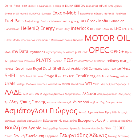
Delta Poseidon
e-ΕΦΚΑ
EBITDA
eFuel
diesel
e-katanalotis
e-shop
Economist
EKO Cyprus
Exxon-Mobil
Energean Oil
euro 5
EUROPOL
Eurostat
ExxonMobil Κύπρου
fit for 55
FuelMate
Fuel Pass
Greek Mafia
Guardian
Goldman Sachs
gov.gr
fuelprices.gr
fund
GPS
HelleniQ Energy
interlock
LNG
IRIS
LPG
Handelsblatt
Inside Story
kWh
LANA
LG
LPC
MOTOR OIL
Lukoil
Mediterranean Gas
mini market
Mohammad Sanusi Barkindo
OPEC
myData
OPEC+
Mytilineos
MWh
myΘέρμανση
newsauto.gr
OIL ONE
Open
POS
PLATTS
refinery margin
TV
Optima Bank
Petrolina
Porsche
Prudent Warrior
RealNews
Revoil
Royal Dutch Shell
self-test
Saudi Arabian Oil Company
REPSOL
RMM
SECU-TECH
SHELL
TotalEnergies
Stage II
TEXACO
TotalEnergy
SKG
Sokol
Sri Lanka
sts
twitter
Urals
WTI
Yiufi
vintage
Viohalco
voucher
windfall tax
WOOD
World Bank
«Άγιος Χριστόφορος»
΄1
ΑΑΔΕ
Αλβανία
ΑΦΜ
ΑΟΖ
ΑΠΕ
Αγγελική Ναταλία Αδαμοπούλου
Αλεξανδρούπολη
Αλεξιάδης
Αληγιζάκης Γιάννης
Αναφορά
Τρ.
Αναγνωστόπουλος Θ.
Αρβανιτίδης Γιώργος
Ασία
Ασμάτογλου Γιώργος
Αχτσιόγλου Έφη
Αττική
ΒΕΘ
Βέττας Ι.
Βεσυρόπουλος Απ.
Βελετάκης Ν.
Βαλκάνια
Βασίλης Βασιλειάδης
Βενεζουέλα
Βιλιάρδος Βασίλης
Βουλή
Βουλγαρία
ΓΣΕΒΕΕ
Βουλγαρίδης Γιώργος
Βρετανία
Βόρεια Μακεδονία
ΓΕΜΗ
Γεωργιάδης Άδωνις
Γενική Συνέλευση
Γερμανία
Γαλλία
Γιάννης Θεοτοκάς