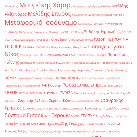
Μαυράκης Χάρης
Μελίδης
Μανώλης
Μαυρομμάτης Γιώργος
Μεθάνιο
Μελίδης Σπύρος
Αλέξανδρος
Μελισσανίδης Δημήτρης
Μερελής Κυριάκος
Μεταφορικό Ισοδύναμο
Μητσοτάκης
Μεταφορών
Μητρώο
Ξυδάκης Ηρακλής
ΟΒΕ
Κυριάκος
Μπόμπορης Παναγιώτης
Ν.Μάκρη
ΝΑΞΟΣ
Νέα Μάκρη
ΟΓΑ
ΠΕΤΡΟΛΙΝΑ
ΠΑΣΟΚ
Οικονόμου Γ.
ΟΟΣΑ
ΟΦΑΕ
Οικονομικός Ταχυδρόμος
ΠΑΡΑΤΑΣΗ
ΠΑΡΙΣΙ
ΠΟΠΕΚ
Παπαγεωργίου
ΠΡΑΤΗΡΙΑ
ΠΡΟΘΕΣΜΙΑ
Πάνας Απόστολος
Πέτη Πέρκα
Νίκος
Παπαζήσης
Παπαδοπούλου Έλλη
Παπαδημητρίου Μπ.
Παπαδοπούλου Ελισάβετ
Γιάννης
Παπαθανάσης Νίκος
Παπαμιχαήλ Σωτήρης
Παπασταύρου Σταύρος
Παραπολιτικά
Περιφέρεια
Πιερρακάκης Κυριάκος
Πιτσιλής
Αττικής
Πετκίδης Βασίλης
Πετραλιάς Θάνος
Πιστωτικές κάρτες
Γιώργος
Πούλου Γιώτα
Πλακιωτάκης Γιάννης
Πολωνία
Πρέβεζα
Πρατηριούχοι
Προκοπίου Γ.
Ρωσία
Ροδόπη
ΣΑΜΕΕ
ΣΑΠΕΚ
ΡΑΕ
Πρωθυπουργό
Πυροσβεστική
ΣΕΒ
ΣΕΒΤ
ΣΕΔΕ ΙΙ
ΣΕΕΠΕ
ΣΥΡΙΖΑ
ΣΠΥΡΙΔΗΣ
Σαμόλης Λ.
ΣΕΥΠΥΚΕ
ΣΚΑΙ
ΣΜΕΑ
Σάκκος Αντώνης
Σαουδική Αραβία
Σταυράκης
Σιάμισιης Ανδρέας
Σκρέκας Κώστας
ΣτΕ
Σβίγκου Ρ.
Σκυλακάκης Θ.
Χρήστος
Σταϊκούρας Χρήστος
Σωκράτης Φάμελλος
Στράτος Σιμόπουλος
Σύνταξη
Σύστημα Εισροών - Εκροών
ΤΕΑΠΥΚ
Ταπρατζή
ΤΑΜΕΙΟ
Ταγαράς Νίκος
Τζαμπαζλής Γιώργος
Τουρκία
Πολυξένη
Τζάκρη Θεοδώρα
Τζιόλας Χρήστος
Τσίπρας Αλέξης
Τσαμπαζλής Γιώργος
Τσεχία
Τσιάρας Κωνσταντίνος
ΥΜΕ
Υπουργείο Εργασίας