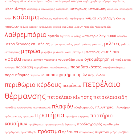
ιστορία
καταπόνηση
ιδιωτικά πρατήρια
ισοζύγιο
ισολογισμοί
ισχύ
ιχνηθέτης
κάμερα ασφαλείας
κέρδη
κίνητρα
καταγγελίες
κατανάλωση
κακοκαιρία
κανονισμός
κατάρτιση
καυσίμων
καυσόξυλα
καύσιμα
κλιματική αλλαγή
κλοπή
καύσι
καύσωνας
κερδοσκοπία
κερδοφορία
καυσίμων
κράνος
κράτος
κυβέρνηση
κυβικά
κυρώσεις
λίτρων
λαθραία
λαθρεμπορία
λαθρεμπόριο
λογισμικό
ληστεία
λιπαντήρια
ληστείες
λιγνίτης
λουκέτο
μελέτες
μέτρα δέουσας επιμέλειας
μέτρα προστασίας
μαφία
μείωση
μειώσεις
μελέτη
μητρώα
ναυτιλιακό
μπαταρίες
μεταφορικές
μικρόβια
μικτά κλιμάκια
μπαταρία
νοθεία
ογκομέτρηση
νομοσχέδιο
οδηγοί
νομιμη διακίνηση
νομοθεσία
νόμος
ορυκτά
παραβατικότητα
παράταση
καύσιμα
παραβάσεις
παραβάτικότητα
παραβατικότητατα
παρατηρητήριο τιμών
παραμεθόριος
περιβάλλον
παραπομπή
πετρέλαιο
περιθώριο κέρδους
πετρέλαιο
θέρμανσης
πετρέλαιο κίνησης
πετρελαιοειδή
πλαφόν
πλυντήρια
πληθωρισμός
πλυντήριο
πινακίδες κυκλοφορίας
πιστοποιητικά
πρατήρια
πρατήριο
πράσινο τέλος
πρακτικό
πρατήριο ενέργειας
καυσίμων
προδιαγραφές
προθεσμία
προβλήματα
προγραμματικές δηλώσεις
πρόστιμα
πρόσωπα
πυρκαγιά
προμέτρηση
πρωταθλητές
πτωχευτικός
ρεύμα
ρούβλια