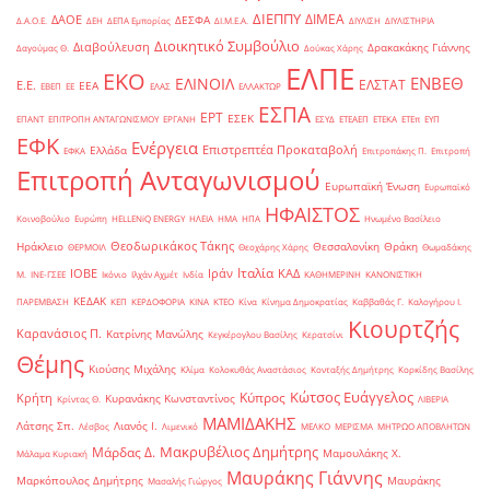
ΔΙΕΠΠΥ
ΔΙΜΕΑ
ΔΑΟΕ
ΔΕΣΦΑ
Δ.Α.Ο.Ε.
ΔΕΗ
ΔΕΠΑ Εμπορίας
ΔΙ.Μ.Ε.Α.
ΔΙΥΛΙΣΗ
ΔΙΥΛΙΣΤΗΡΙΑ
Διοικητικό Συμβούλιο
Διαβούλευση
Δρακακάκης Γιάννης
Δαγούμας Θ.
Δούκας Χάρης
ΕΛΠΕ
ΕΚΟ
ΕΝΒΕΘ
ΕΛΙΝΟΙΛ
ΕΛΣΤΑΤ
Ε.Ε.
ΕΕΑ
ΕΒΕΠ
ΕΕ
ΕΛΑΣ
ΕΛΛΑΚΤΩΡ
ΕΣΠΑ
ΕΡΤ
ΕΣΕΚ
ΕΠΑΝΤ
ΕΠΙΤΡΟΠΗ ΑΝΤΑΓΩΝΙΣΜΟΥ
ΕΡΓΑΝΗ
ΕΣΥΔ
ΕΤΕΑΕΠ
ΕΤΕΚΑ
ΕΤΕπ
ΕΥΠ
ΕΦΚ
Ενέργεια
Επιστρεπτέα Προκαταβολή
Ελλάδα
ΕΦΚΑ
Επιτροπάκης Π.
Επιτροπή
Επιτροπή Ανταγωνισμού
Ευρωπαϊκή Ένωση
Ευρωπαϊκό
ΗΦΑΙΣΤΟΣ
Κοινοβούλιο
Ευρώπη
ΗELLENiQ ENERGY
ΗΛΕΙΑ
ΗΜΑ
ΗΠΑ
Ηνωμένο Βασίλειο
Θεοδωρικάκος Τάκης
Ηράκλειο
Θεσσαλονίκη
Θράκη
ΘΕΡΜΟΙΛ
Θεοχάρης Χάρης
Θωμαδάκης
Ιταλία
ΙΟΒΕ
Ιράν
ΚΑΔ
Μ.
ΙΝΕ-ΓΣΕΕ
Ικόνιο
Ιλχάν Αχμέτ
Ινδία
ΚΑΘΗΜΕΡΙΝΗ
ΚΑΝΟΝΙΣΤΙΚΗ
ΚΕΔΑΚ
ΠΑΡΕΜΒΑΣΗ
ΚΕΠ
ΚΕΡΔΟΦΟΡΙΑ
ΚΙΝΑ
ΚΤΕΟ
Κίνα
Κίνημα Δημοκρατίας
Καββαθάς Γ.
Καλογήρου Ι.
Κιουρτζής
Καρανάσιος Π.
Κατρίνης Μανώλης
Κεγκέρογλου Βασίλης
Κερατσίνι
Θέμης
Κιούσης Μιχάλης
Κλίμα
Κολοκυθάς Αναστάσιος
Κονταξής Δημήτρης
Κορκίδης Βασίλης
Κώτσος Ευάγγελος
Κύπρος
Κρήτη
Κυρανάκης Κωνσταντίνος
Κρίντας Θ.
ΛΙΒΕΡΙΑ
ΜΑΜΙΔΑΚΗΣ
Λάτσης Σπ.
Λιανός Ι.
Λέσβος
Λιμενικό
ΜΕΛΚΟ
ΜΕΡΙΣΜΑ
ΜΗΤΡΩΟ ΑΠΟΒΛΗΤΩΝ
Μακρυβέλιος Δημήτρης
Μάρδας Δ.
Μαμουλάκης Χ.
Μάλαμα Κυριακή
Μαυράκης Γιάννης
Μαρκόπουλος Δημήτρης
Μαυράκης
Μασαλής Γιώργος