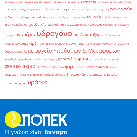
συνάντηση
ρύπανση
ρύποι
σούπερ μάρκετ
στάθμη
στατιστικά
συμμορία
συνέδριο
συνέντευξη τύπου
τάνκερ
τέλη
σφράγιση
συναντήσεις
συνθετικά καύσιμα
συνεργεία
συνταξιοδότηση
τελωνείο
τέλος Επιτηδεύματος
ταξινομήσεις
τιμές
ταξινόμηση
τεκμηρίωση
τηλεδιάσκεψη
τιμοκατάλογοι χονδρικής
τιμολόγηση
τιμολόγιο
τολουόλη
τιμών
τράπεζες
τροπολογία
υδρογόνο
υγραέριο
υπ. Ανάπτυξης
τσιγάρο
υπ. Εργασίας
υπ.
υπερκέρδη
υπουργείο Ανάπτυξης
υπουργείο
Οικονομικών
υποτροφίες
υπουργείο Ενέργειας
υπουργείο Υποδομών & Μεταφορών
Οικονομικών
φορτιστές
φορτηγά
φορολογία
φορολογικά έσοδα
φορολόγηση
φυσικές καταστροφές
φυσικό αέριο
φόροι
φωτιά
φόρος άνθρακα
φωτοβολταϊκά
φόρος
φόρους
φόρτιση
ψηφιακό
ψηφιακή κάρτα εργασίας
χρονοκαθυστέρηση
ψηφιακά εργαλεία
ωράριο
πελατολόγιο