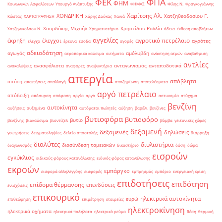
ΦΠΑ
ΦΕΚ
ΦΗΜ
Κοινωνικών Ασφαλίσεων
Υπουργό Ανάπτυξης
ΦΗΜΑΣ
Φίλης Ν.
Φραγκογιάννης
Χαρίτσης Αλ.
ΧΟΝΔΡΙΚΗ
Χατζηθεοδοσίου Γ.
Κώστας
ΧΑΡΤΟΓΡΑΦΗΣΗ
Χάρης Δούκας
Χανιά
Χουρδάκης Μιχαήλ
Χρηστίδου Ραλλία
Χατζηνικολάου Ν.
Χρηματιστήριο
άδεια
έκθεση αποβλήτων
αγγελίες
αγροτικό πετρέλαιο
έκρηξη
έλεγχοι
αγρότες
έλεγχο
έρευνα
έσοδα
αγορές
αδειοδότηση
αγωγός
αμόλυβδη
αεροπορικά καύσιμα
αιτήματα
ανάκτηση ατμών
αναβάθμιση
αντλίες
ανασφάλιστα
ανταγωνισμός
ανταποδοτικά
ανακαλύψεις
αναφορές
αναψυκτήρια
απεργία
απόβλητα
απάτη
απαιτήσεις
απαλλαγή
αποζημίωση
αποτελέσματα
αργό πετρέλαιο
απόδειξη
απόσυρση
απόφαση
αργία
αργό
αστυνομία
ατύχημα
βενζίνη
αυτοκίνητα
αυξήσεις
αυξημένα
αυτόματοι πωλητές
αύξηση
βαρέλι
βενζίνες
βυτιοφόρα
βυτιοφόρο
βυτίο
βενζίνης
βιοκαύσιμα
βιοντίζελ
βόμβα
γειτονικές χώρες
δεξαμενή
δεξαμενές
δηλώσεις
γεωτρήσεις
δειγματοληψίες
δελτίο αποστολής
διάρρηξη
διαλύτες
διυλιστήρια
διασύνδεση ταμειακών
διαγωνισμός
δικαστήριο
δόση
δώρα
εισροών
εγκύκλιος
ειδικούς φόρους κατανάλωσης
ειδικός φόρος κατανάλωσης
εκροών
εμπάργκο
εισφορά αλληλεγγύης
εισφορές
εμπρησμός
εμπόριο
ενεργειακή κρίση
επιδοτήσεις
επιδότηση
επίδομα θέρμανσης
επενδύσεις
ενισχύσεις
επικουρικό
ηλεκτρικά αυτοκίνητα
ευρώ
επιθεώρηση
επιμέτρηση
εταιρείες
ηλεκτροκίνηση
ηλεκτρικά οχήματα
ηλεκτρικά ποδήλατα
ηλεκτρικό ρεύμα
θέση
θερμική