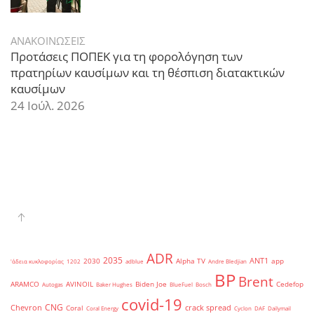
ΑΝΑΚΟΙΝΩΣΕΙΣ
Προτάσεις ΠΟΠΕΚ για τη φορολόγηση των
πρατηρίων καυσίμων και τη θέσπιση διατακτικών
καυσίμων
24 Ιούλ. 2026
ADR
2035
ANT1
2030
Alpha TV
app
'άδεια κυκλοφορίας
1202
adblue
Andre Bledjian
BP
Brent
ARAMCO
AVINOIL
Biden Joe
Cedefop
Autogas
Baker Hughes
BlueFuel
Bosch
covid-19
CNG
Chevron
crack spread
Coral
Coral Energy
Cyclon
DAF
Dailymail