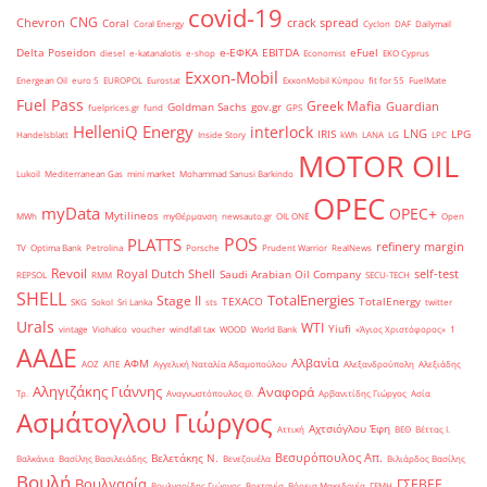
covid-19
CNG
Chevron
crack spread
Coral
Coral Energy
Cyclon
DAF
Dailymail
Delta Poseidon
e-ΕΦΚΑ
EBITDA
eFuel
diesel
e-katanalotis
e-shop
Economist
EKO Cyprus
Exxon-Mobil
Energean Oil
euro 5
EUROPOL
Eurostat
ExxonMobil Κύπρου
fit for 55
FuelMate
Fuel Pass
Greek Mafia
Guardian
Goldman Sachs
gov.gr
fuelprices.gr
fund
GPS
HelleniQ Energy
interlock
LNG
IRIS
LPG
Handelsblatt
Inside Story
kWh
LANA
LG
LPC
MOTOR OIL
Lukoil
Mediterranean Gas
mini market
Mohammad Sanusi Barkindo
OPEC
myData
OPEC+
Mytilineos
MWh
myΘέρμανση
newsauto.gr
OIL ONE
Open
POS
PLATTS
refinery margin
TV
Optima Bank
Petrolina
Porsche
Prudent Warrior
RealNews
Revoil
Royal Dutch Shell
self-test
Saudi Arabian Oil Company
REPSOL
RMM
SECU-TECH
SHELL
TotalEnergies
Stage II
TEXACO
TotalEnergy
SKG
Sokol
Sri Lanka
sts
twitter
Urals
WTI
Yiufi
vintage
Viohalco
voucher
windfall tax
WOOD
World Bank
«Άγιος Χριστόφορος»
΄1
ΑΑΔΕ
Αλβανία
ΑΦΜ
ΑΟΖ
ΑΠΕ
Αγγελική Ναταλία Αδαμοπούλου
Αλεξανδρούπολη
Αλεξιάδης
Αληγιζάκης Γιάννης
Αναφορά
Τρ.
Αναγνωστόπουλος Θ.
Αρβανιτίδης Γιώργος
Ασία
Ασμάτογλου Γιώργος
Αχτσιόγλου Έφη
Αττική
ΒΕΘ
Βέττας Ι.
Βεσυρόπουλος Απ.
Βελετάκης Ν.
Βαλκάνια
Βασίλης Βασιλειάδης
Βενεζουέλα
Βιλιάρδος Βασίλης
Βουλή
Βουλγαρία
ΓΣΕΒΕΕ
Βουλγαρίδης Γιώργος
Βρετανία
Βόρεια Μακεδονία
ΓΕΜΗ