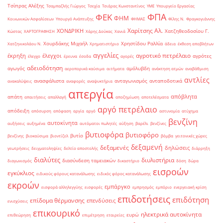
Τσίπρας Αλέξης
Τσαμπαζλής Γιώργος
Τσεχία
Τσιάρας Κωνσταντίνος
ΥΜΕ
Υπουργείο Εργασίας
ΦΠΑ
ΦΕΚ
ΦΗΜ
Κοινωνικών Ασφαλίσεων
Υπουργό Ανάπτυξης
ΦΗΜΑΣ
Φίλης Ν.
Φραγκογιάννης
Χαρίτσης Αλ.
ΧΟΝΔΡΙΚΗ
Χατζηθεοδοσίου Γ.
Κώστας
ΧΑΡΤΟΓΡΑΦΗΣΗ
Χάρης Δούκας
Χανιά
Χουρδάκης Μιχαήλ
Χρηστίδου Ραλλία
Χατζηνικολάου Ν.
Χρηματιστήριο
άδεια
έκθεση αποβλήτων
αγγελίες
αγροτικό πετρέλαιο
έκρηξη
έλεγχοι
αγρότες
έλεγχο
έρευνα
έσοδα
αγορές
αδειοδότηση
αγωγός
αμόλυβδη
αεροπορικά καύσιμα
αιτήματα
ανάκτηση ατμών
αναβάθμιση
αντλίες
ανασφάλιστα
ανταγωνισμός
ανταποδοτικά
ανακαλύψεις
αναφορές
αναψυκτήρια
απεργία
απόβλητα
απάτη
απαιτήσεις
απαλλαγή
αποζημίωση
αποτελέσματα
αργό πετρέλαιο
απόδειξη
απόσυρση
απόφαση
αργία
αργό
αστυνομία
ατύχημα
βενζίνη
αυτοκίνητα
αυξήσεις
αυξημένα
αυτόματοι πωλητές
αύξηση
βαρέλι
βενζίνες
βυτιοφόρα
βυτιοφόρο
βυτίο
βενζίνης
βιοκαύσιμα
βιοντίζελ
βόμβα
γειτονικές χώρες
δεξαμενή
δεξαμενές
δηλώσεις
γεωτρήσεις
δειγματοληψίες
δελτίο αποστολής
διάρρηξη
διαλύτες
διυλιστήρια
διασύνδεση ταμειακών
διαγωνισμός
δικαστήριο
δόση
δώρα
εισροών
εγκύκλιος
ειδικούς φόρους κατανάλωσης
ειδικός φόρος κατανάλωσης
εκροών
εμπάργκο
εισφορά αλληλεγγύης
εισφορές
εμπρησμός
εμπόριο
ενεργειακή κρίση
επιδοτήσεις
επιδότηση
επίδομα θέρμανσης
επενδύσεις
ενισχύσεις
επικουρικό
ηλεκτρικά αυτοκίνητα
ευρώ
επιθεώρηση
επιμέτρηση
εταιρείες