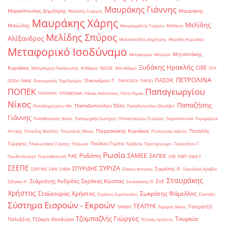
Μαυράκης Γιάννης
Μαρκόπουλος Δημήτρης
Μαυράκης
Μασαλής Γιώργος
Μαυράκης Χάρης
Μελίδης
Μανώλης
Μαυρομμάτης Γιώργος
Μεθάνιο
Μελίδης Σπύρος
Αλέξανδρος
Μελισσανίδης Δημήτρης
Μερελής Κυριάκος
Μεταφορικό Ισοδύναμο
Μητσοτάκης
Μεταφορών
Μητρώο
Ξυδάκης Ηρακλής
ΟΒΕ
Κυριάκος
Μπόμπορης Παναγιώτης
Ν.Μάκρη
ΝΑΞΟΣ
Νέα Μάκρη
ΟΓΑ
ΠΕΤΡΟΛΙΝΑ
ΠΑΣΟΚ
Οικονόμου Γ.
ΟΟΣΑ
ΟΦΑΕ
Οικονομικός Ταχυδρόμος
ΠΑΡΑΤΑΣΗ
ΠΑΡΙΣΙ
ΠΟΠΕΚ
Παπαγεωργίου
ΠΡΑΤΗΡΙΑ
ΠΡΟΘΕΣΜΙΑ
Πάνας Απόστολος
Πέτη Πέρκα
Νίκος
Παπαζήσης
Παπαδοπούλου Έλλη
Παπαδημητρίου Μπ.
Παπαδοπούλου Ελισάβετ
Γιάννης
Παπαθανάσης Νίκος
Παπαμιχαήλ Σωτήρης
Παπασταύρου Σταύρος
Παραπολιτικά
Περιφέρεια
Πιερρακάκης Κυριάκος
Πιτσιλής
Αττικής
Πετκίδης Βασίλης
Πετραλιάς Θάνος
Πιστωτικές κάρτες
Γιώργος
Πούλου Γιώτα
Πλακιωτάκης Γιάννης
Πολωνία
Πρέβεζα
Πρατηριούχοι
Προκοπίου Γ.
Ρωσία
Ροδόπη
ΣΑΜΕΕ
ΣΑΠΕΚ
ΡΑΕ
Πρωθυπουργό
Πυροσβεστική
ΣΕΒ
ΣΕΒΤ
ΣΕΔΕ ΙΙ
ΣΕΕΠΕ
ΣΥΡΙΖΑ
ΣΠΥΡΙΔΗΣ
Σαμόλης Λ.
ΣΕΥΠΥΚΕ
ΣΚΑΙ
ΣΜΕΑ
Σάκκος Αντώνης
Σαουδική Αραβία
Σταυράκης
Σιάμισιης Ανδρέας
Σκρέκας Κώστας
ΣτΕ
Σβίγκου Ρ.
Σκυλακάκης Θ.
Χρήστος
Σταϊκούρας Χρήστος
Σωκράτης Φάμελλος
Στράτος Σιμόπουλος
Σύνταξη
Σύστημα Εισροών - Εκροών
ΤΕΑΠΥΚ
Ταπρατζή
ΤΑΜΕΙΟ
Ταγαράς Νίκος
Τζαμπαζλής Γιώργος
Τουρκία
Πολυξένη
Τζάκρη Θεοδώρα
Τζιόλας Χρήστος