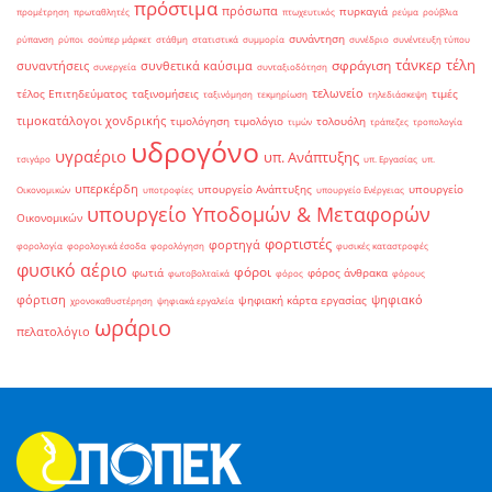
πρόστιμα
πρόσωπα
πυρκαγιά
προμέτρηση
πρωταθλητές
πτωχευτικός
ρεύμα
ρούβλια
συνάντηση
ρύπανση
ρύποι
σούπερ μάρκετ
στάθμη
στατιστικά
συμμορία
συνέδριο
συνέντευξη τύπου
τάνκερ
τέλη
σφράγιση
συναντήσεις
συνθετικά καύσιμα
συνεργεία
συνταξιοδότηση
τελωνείο
τέλος Επιτηδεύματος
ταξινομήσεις
τιμές
ταξινόμηση
τεκμηρίωση
τηλεδιάσκεψη
τιμοκατάλογοι χονδρικής
τιμολόγηση
τιμολόγιο
τολουόλη
τιμών
τράπεζες
τροπολογία
υδρογόνο
υγραέριο
υπ. Ανάπτυξης
τσιγάρο
υπ. Εργασίας
υπ.
υπερκέρδη
υπουργείο Ανάπτυξης
υπουργείο
Οικονομικών
υποτροφίες
υπουργείο Ενέργειας
υπουργείο Υποδομών & Μεταφορών
Οικονομικών
φορτιστές
φορτηγά
φορολογία
φορολογικά έσοδα
φορολόγηση
φυσικές καταστροφές
φυσικό αέριο
φόροι
φωτιά
φόρος άνθρακα
φωτοβολταϊκά
φόρος
φόρους
φόρτιση
ψηφιακό
ψηφιακή κάρτα εργασίας
χρονοκαθυστέρηση
ψηφιακά εργαλεία
ωράριο
πελατολόγιο