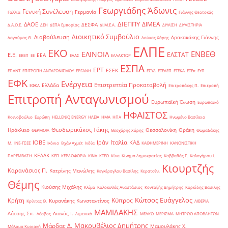
Γεωργιάδης Άδωνις
Γενική Συνέλευση
Γερμανία
Γαλλία
Γιάννης Θεοτοκάς
ΔΙΕΠΠΥ
ΔΙΜΕΑ
ΔΑΟΕ
ΔΕΣΦΑ
Δ.Α.Ο.Ε.
ΔΕΗ
ΔΕΠΑ Εμπορίας
ΔΙ.Μ.Ε.Α.
ΔΙΥΛΙΣΗ
ΔΙΥΛΙΣΤΗΡΙΑ
Διοικητικό Συμβούλιο
Διαβούλευση
Δρακακάκης Γιάννης
Δαγούμας Θ.
Δούκας Χάρης
ΕΛΠΕ
ΕΚΟ
ΕΝΒΕΘ
ΕΛΙΝΟΙΛ
ΕΛΣΤΑΤ
Ε.Ε.
ΕΕΑ
ΕΒΕΠ
ΕΕ
ΕΛΑΣ
ΕΛΛΑΚΤΩΡ
ΕΣΠΑ
ΕΡΤ
ΕΣΕΚ
ΕΠΑΝΤ
ΕΠΙΤΡΟΠΗ ΑΝΤΑΓΩΝΙΣΜΟΥ
ΕΡΓΑΝΗ
ΕΣΥΔ
ΕΤΕΑΕΠ
ΕΤΕΚΑ
ΕΤΕπ
ΕΥΠ
ΕΦΚ
Ενέργεια
Επιστρεπτέα Προκαταβολή
Ελλάδα
ΕΦΚΑ
Επιτροπάκης Π.
Επιτροπή
Επιτροπή Ανταγωνισμού
Ευρωπαϊκή Ένωση
Ευρωπαϊκό
ΗΦΑΙΣΤΟΣ
Κοινοβούλιο
Ευρώπη
ΗELLENiQ ENERGY
ΗΛΕΙΑ
ΗΜΑ
ΗΠΑ
Ηνωμένο Βασίλειο
Θεοδωρικάκος Τάκης
Ηράκλειο
Θεσσαλονίκη
Θράκη
ΘΕΡΜΟΙΛ
Θεοχάρης Χάρης
Θωμαδάκης
Ιταλία
ΙΟΒΕ
Ιράν
ΚΑΔ
Μ.
ΙΝΕ-ΓΣΕΕ
Ικόνιο
Ιλχάν Αχμέτ
Ινδία
ΚΑΘΗΜΕΡΙΝΗ
ΚΑΝΟΝΙΣΤΙΚΗ
ΚΕΔΑΚ
ΠΑΡΕΜΒΑΣΗ
ΚΕΠ
ΚΕΡΔΟΦΟΡΙΑ
ΚΙΝΑ
ΚΤΕΟ
Κίνα
Κίνημα Δημοκρατίας
Καββαθάς Γ.
Καλογήρου Ι.
Κιουρτζής
Καρανάσιος Π.
Κατρίνης Μανώλης
Κεγκέρογλου Βασίλης
Κερατσίνι
Θέμης
Κιούσης Μιχάλης
Κλίμα
Κολοκυθάς Αναστάσιος
Κονταξής Δημήτρης
Κορκίδης Βασίλης
Κώτσος Ευάγγελος
Κύπρος
Κρήτη
Κυρανάκης Κωνσταντίνος
Κρίντας Θ.
ΛΙΒΕΡΙΑ
ΜΑΜΙΔΑΚΗΣ
Λάτσης Σπ.
Λιανός Ι.
Λέσβος
Λιμενικό
ΜΕΛΚΟ
ΜΕΡΙΣΜΑ
ΜΗΤΡΩΟ ΑΠΟΒΛΗΤΩΝ
Μακρυβέλιος Δημήτρης
Μάρδας Δ.
Μαμουλάκης Χ.
Μάλαμα Κυριακή