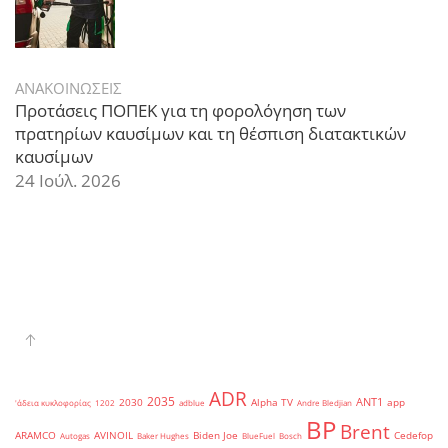
ΑΝΑΚΟΙΝΩΣΕΙΣ
Προτάσεις ΠΟΠΕΚ για τη φορολόγηση των
πρατηρίων καυσίμων και τη θέσπιση διατακτικών
καυσίμων
24 Ιούλ. 2026
ADR
2035
ANT1
2030
Alpha TV
app
'άδεια κυκλοφορίας
1202
adblue
Andre Bledjian
BP
Brent
ARAMCO
AVINOIL
Biden Joe
Cedefop
Autogas
Baker Hughes
BlueFuel
Bosch