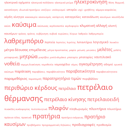
ηλεκτροκίνηση
ηλεκτρικά οχήματα
ηλεκτρικά ποδήλατα
ηλεκτρικό ρεύμα
θέση
θερμική
ιστορία
καταπόνηση
ιδιωτικά πρατήρια
ισοζύγιο
ισολογισμοί
ισχύ
ιχνηθέτης
κάμερα ασφαλείας
κέρδη
κίνητρα
καταγγελίες
κατανάλωση
κακοκαιρία
κανονισμός
κατάρτιση
καυσίμων
καυσόξυλα
καύσιμα
κλιματική αλλαγή
κλοπή
καύσι
καύσωνας
κερδοσκοπία
κερδοφορία
καυσίμων
κράνος
κράτος
κυβέρνηση
κυβικά
κυρώσεις
λίτρων
λαθραία
λαθρεμπορία
λαθρεμπόριο
λογισμικό
ληστεία
λιπαντήρια
ληστείες
λιγνίτης
λουκέτο
μελέτες
μέτρα δέουσας επιμέλειας
μέτρα προστασίας
μαφία
μείωση
μειώσεις
μελέτη
μητρώα
ναυτιλιακό
μπαταρίες
μεταφορικές
μικρόβια
μικτά κλιμάκια
μπαταρία
νοθεία
ογκομέτρηση
νομοσχέδιο
οδηγοί
νομιμη διακίνηση
νομοθεσία
νόμος
ορυκτά
παραβατικότητα
παράταση
καύσιμα
παραβάσεις
παραβάτικότητα
παραβατικότητατα
παρατηρητήριο τιμών
παραμεθόριος
περιβάλλον
παραπομπή
πετρέλαιο
περιθώριο κέρδους
πετρέλαιο
θέρμανσης
πετρέλαιο κίνησης
πετρελαιοειδή
πλαφόν
πλυντήρια
πληθωρισμός
πλυντήριο
πινακίδες κυκλοφορίας
πιστοποιητικά
πρατήρια
πρατήριο
πράσινο τέλος
πρακτικό
πρατήριο ενέργειας
καυσίμων
προδιαγραφές
προθεσμία
προβλήματα
προγραμματικές δηλώσεις