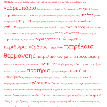
καυσίμων
κράνος
κράτος
κυβέρνηση
κυβικά
κυρώσεις
λίτρων
λαθραία
λαθρεμπορία
λαθρεμπόριο
λογισμικό
ληστεία
λιπαντήρια
ληστείες
λιγνίτης
λουκέτο
μελέτες
μέτρα δέουσας επιμέλειας
μέτρα προστασίας
μαφία
μείωση
μειώσεις
μελέτη
μητρώα
ναυτιλιακό
μπαταρίες
μεταφορικές
μικρόβια
μικτά κλιμάκια
μπαταρία
νοθεία
ογκομέτρηση
νομοσχέδιο
οδηγοί
νομιμη διακίνηση
νομοθεσία
νόμος
ορυκτά
παραβατικότητα
παράταση
καύσιμα
παραβάσεις
παραβάτικότητα
παραβατικότητατα
παρατηρητήριο τιμών
παραμεθόριος
περιβάλλον
παραπομπή
πετρέλαιο
περιθώριο κέρδους
πετρέλαιο
θέρμανσης
πετρέλαιο κίνησης
πετρελαιοειδή
πλαφόν
πλυντήρια
πληθωρισμός
πλυντήριο
πινακίδες κυκλοφορίας
πιστοποιητικά
πρατήρια
πρατήριο
πράσινο τέλος
πρακτικό
πρατήριο ενέργειας
καυσίμων
προδιαγραφές
προθεσμία
προβλήματα
προγραμματικές δηλώσεις
πρόστιμα
πρόσωπα
πυρκαγιά
προμέτρηση
πρωταθλητές
πτωχευτικός
ρεύμα
ρούβλια
συνάντηση
ρύπανση
ρύποι
σούπερ μάρκετ
στάθμη
στατιστικά
συμμορία
συνέδριο
συνέντευξη τύπου
τάνκερ
τέλη
σφράγιση
συναντήσεις
συνθετικά καύσιμα
συνεργεία
συνταξιοδότηση
τελωνείο
τέλος Επιτηδεύματος
ταξινομήσεις
τιμές
ταξινόμηση
τεκμηρίωση
τηλεδιάσκεψη