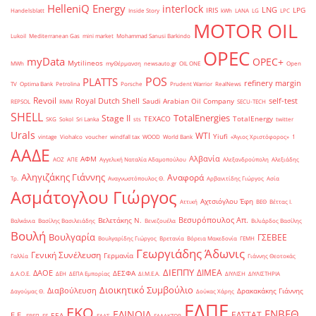
HelleniQ Energy
interlock
LNG
IRIS
LPG
Handelsblatt
Inside Story
kWh
LANA
LG
LPC
MOTOR OIL
Lukoil
Mediterranean Gas
mini market
Mohammad Sanusi Barkindo
OPEC
myData
OPEC+
Mytilineos
MWh
myΘέρμανση
newsauto.gr
OIL ONE
Open
POS
PLATTS
refinery margin
TV
Optima Bank
Petrolina
Porsche
Prudent Warrior
RealNews
Revoil
Royal Dutch Shell
self-test
Saudi Arabian Oil Company
REPSOL
RMM
SECU-TECH
SHELL
TotalEnergies
Stage II
TEXACO
TotalEnergy
SKG
Sokol
Sri Lanka
sts
twitter
Urals
WTI
Yiufi
vintage
Viohalco
voucher
windfall tax
WOOD
World Bank
«Άγιος Χριστόφορος»
΄1
ΑΑΔΕ
Αλβανία
ΑΦΜ
ΑΟΖ
ΑΠΕ
Αγγελική Ναταλία Αδαμοπούλου
Αλεξανδρούπολη
Αλεξιάδης
Αληγιζάκης Γιάννης
Αναφορά
Τρ.
Αναγνωστόπουλος Θ.
Αρβανιτίδης Γιώργος
Ασία
Ασμάτογλου Γιώργος
Αχτσιόγλου Έφη
Αττική
ΒΕΘ
Βέττας Ι.
Βεσυρόπουλος Απ.
Βελετάκης Ν.
Βαλκάνια
Βασίλης Βασιλειάδης
Βενεζουέλα
Βιλιάρδος Βασίλης
Βουλή
Βουλγαρία
ΓΣΕΒΕΕ
Βουλγαρίδης Γιώργος
Βρετανία
Βόρεια Μακεδονία
ΓΕΜΗ
Γεωργιάδης Άδωνις
Γενική Συνέλευση
Γερμανία
Γαλλία
Γιάννης Θεοτοκάς
ΔΙΕΠΠΥ
ΔΙΜΕΑ
ΔΑΟΕ
ΔΕΣΦΑ
Δ.Α.Ο.Ε.
ΔΕΗ
ΔΕΠΑ Εμπορίας
ΔΙ.Μ.Ε.Α.
ΔΙΥΛΙΣΗ
ΔΙΥΛΙΣΤΗΡΙΑ
Διοικητικό Συμβούλιο
Διαβούλευση
Δρακακάκης Γιάννης
Δαγούμας Θ.
Δούκας Χάρης
ΕΛΠΕ
ΕΚΟ
ΕΝΒΕΘ
ΕΛΙΝΟΙΛ
ΕΛΣΤΑΤ
Ε.Ε.
ΕΕΑ
ΕΒΕΠ
ΕΕ
ΕΛΑΣ
ΕΛΛΑΚΤΩΡ