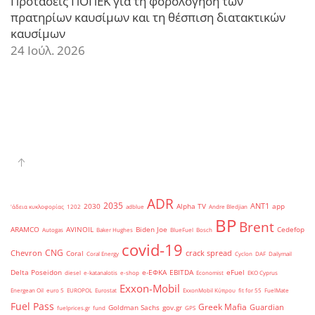
Προτάσεις ΠΟΠΕΚ για τη φορολόγηση των
πρατηρίων καυσίμων και τη θέσπιση διατακτικών
καυσίμων
24 Ιούλ. 2026
ADR
2035
ANT1
2030
Alpha TV
app
'άδεια κυκλοφορίας
1202
adblue
Andre Bledjian
BP
Brent
ARAMCO
AVINOIL
Biden Joe
Cedefop
Autogas
Baker Hughes
BlueFuel
Bosch
covid-19
CNG
Chevron
crack spread
Coral
Coral Energy
Cyclon
DAF
Dailymail
Delta Poseidon
e-ΕΦΚΑ
EBITDA
eFuel
diesel
e-katanalotis
e-shop
Economist
EKO Cyprus
Exxon-Mobil
Energean Oil
euro 5
EUROPOL
Eurostat
ExxonMobil Κύπρου
fit for 55
FuelMate
Fuel Pass
Greek Mafia
Guardian
Goldman Sachs
gov.gr
fuelprices.gr
fund
GPS