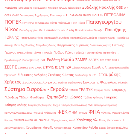
Ξυδάκης Ηρακλής
ΟΒΕ
Κυριάκος
Μπόμπορης Παναγιώτης
Ν.Μάκρη
ΝΑΞΟΣ
Νέα Μάκρη
ΟΓΑ
ΠΕΤΡΟΛΙΝΑ
ΠΑΣΟΚ
Οικονόμου Γ.
ΟΟΣΑ
ΟΦΑΕ
Οικονομικός Ταχυδρόμος
ΠΑΡΑΤΑΣΗ
ΠΑΡΙΣΙ
ΠΟΠΕΚ
Παπαγεωργίου
ΠΡΑΤΗΡΙΑ
ΠΡΟΘΕΣΜΙΑ
Πάνας Απόστολος
Πέτη Πέρκα
Νίκος
Παπαζήσης
Παπαδοπούλου Έλλη
Παπαδημητρίου Μπ.
Παπαδοπούλου Ελισάβετ
Γιάννης
Παπαθανάσης Νίκος
Παπαμιχαήλ Σωτήρης
Παπασταύρου Σταύρος
Παραπολιτικά
Περιφέρεια
Πιερρακάκης Κυριάκος
Πιτσιλής
Αττικής
Πετκίδης Βασίλης
Πετραλιάς Θάνος
Πιστωτικές κάρτες
Γιώργος
Πούλου Γιώτα
Πλακιωτάκης Γιάννης
Πολωνία
Πρέβεζα
Πρατηριούχοι
Προκοπίου Γ.
Ρωσία
Ροδόπη
ΣΑΜΕΕ
ΣΑΠΕΚ
ΡΑΕ
Πρωθυπουργό
Πυροσβεστική
ΣΕΒ
ΣΕΒΤ
ΣΕΔΕ ΙΙ
ΣΕΕΠΕ
ΣΥΡΙΖΑ
ΣΠΥΡΙΔΗΣ
Σαμόλης Λ.
ΣΕΥΠΥΚΕ
ΣΚΑΙ
ΣΜΕΑ
Σάκκος Αντώνης
Σαουδική Αραβία
Σταυράκης
Σιάμισιης Ανδρέας
Σκρέκας Κώστας
ΣτΕ
Σβίγκου Ρ.
Σκυλακάκης Θ.
Χρήστος
Σταϊκούρας Χρήστος
Σωκράτης Φάμελλος
Στράτος Σιμόπουλος
Σύνταξη
Σύστημα Εισροών - Εκροών
ΤΕΑΠΥΚ
Ταπρατζή
ΤΑΜΕΙΟ
Ταγαράς Νίκος
Τζαμπαζλής Γιώργος
Τουρκία
Πολυξένη
Τζάκρη Θεοδώρα
Τζιόλας Χρήστος
Τσίπρας Αλέξης
Τσαμπαζλής Γιώργος
Τσεχία
Τσιάρας Κωνσταντίνος
ΥΜΕ
Υπουργείο Εργασίας
ΦΠΑ
ΦΕΚ
ΦΗΜ
Κοινωνικών Ασφαλίσεων
Υπουργό Ανάπτυξης
ΦΗΜΑΣ
Φίλης Ν.
Φραγκογιάννης
Χαρίτσης Αλ.
ΧΟΝΔΡΙΚΗ
Χατζηθεοδοσίου Γ.
Κώστας
ΧΑΡΤΟΓΡΑΦΗΣΗ
Χάρης Δούκας
Χανιά
Χουρδάκης Μιχαήλ
Χρηστίδου Ραλλία
Χατζηνικολάου Ν.
Χρηματιστήριο
άδεια
έκθεση αποβλήτων