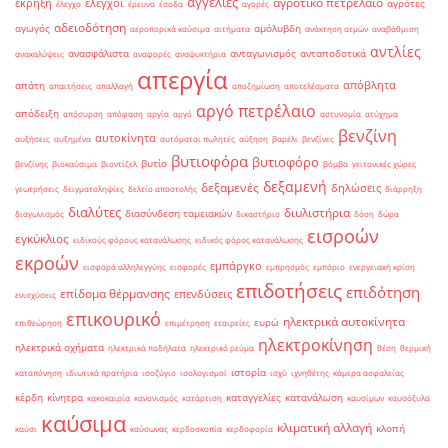
αγγελίες
αγροτικό πετρέλαιο
έκρηξη
έλεγχοι
αγρότες
έλεγχο
έρευνα
έσοδα
αγορές
αδειοδότηση
αγωγός
αμόλυβδη
αεροπορικά καύσιμα
αιτήματα
ανάκτηση ατμών
αναβάθμιση
αντλίες
ανασφάλιστα
ανταγωνισμός
ανταποδοτικά
ανακαλύψεις
αναφορές
αναψυκτήρια
απεργία
απόβλητα
απάτη
απαιτήσεις
απαλλαγή
αποζημίωση
αποτελέσματα
αργό πετρέλαιο
απόδειξη
απόσυρση
απόφαση
αργία
αργό
αστυνομία
ατύχημα
βενζίνη
αυτοκίνητα
αυξήσεις
αυξημένα
αυτόματοι πωλητές
αύξηση
βαρέλι
βενζίνες
βυτιοφόρα
βυτιοφόρο
βυτίο
βενζίνης
βιοκαύσιμα
βιοντίζελ
βόμβα
γειτονικές χώρες
δεξαμενή
δεξαμενές
δηλώσεις
γεωτρήσεις
δειγματοληψίες
δελτίο αποστολής
διάρρηξη
διαλύτες
διυλιστήρια
διασύνδεση ταμειακών
διαγωνισμός
δικαστήριο
δόση
δώρα
εισροών
εγκύκλιος
ειδικούς φόρους κατανάλωσης
ειδικός φόρος κατανάλωσης
εκροών
εμπάργκο
εισφορά αλληλεγγύης
εισφορές
εμπρησμός
εμπόριο
ενεργειακή κρίση
επιδοτήσεις
επιδότηση
επίδομα θέρμανσης
επενδύσεις
ενισχύσεις
επικουρικό
ηλεκτρικά αυτοκίνητα
ευρώ
επιθεώρηση
επιμέτρηση
εταιρείες
ηλεκτροκίνηση
ηλεκτρικά οχήματα
ηλεκτρικά ποδήλατα
ηλεκτρικό ρεύμα
θέση
θερμική
ιστορία
καταπόνηση
ιδιωτικά πρατήρια
ισοζύγιο
ισολογισμοί
ισχύ
ιχνηθέτης
κάμερα ασφαλείας
κέρδη
κίνητρα
καταγγελίες
κατανάλωση
κακοκαιρία
κανονισμός
κατάρτιση
καυσίμων
καυσόξυλα
καύσιμα
κλιματική αλλαγή
κλοπή
καύσι
καύσωνας
κερδοσκοπία
κερδοφορία