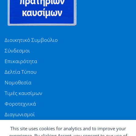
Διοικητικό Συμβούλιο
Σύνδεσμοι
Επικαιρότητα
Δελτία Τύπου
Νομοθεσία
Τιμές καυσίμων
Φοροτεχνικά
Διαγωνισμοί
Αγγελίες
This site uses cookies for analytics and to improve your
Θέσεις εργασίας
experience. By clicking Accept, you consent to our use of