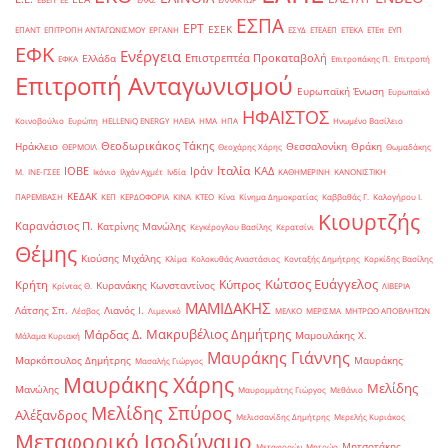
ΕΣΠΑ
ΕΡΤ
ΕΣΕΚ
ΕΠΑΝΤ
ΕΠΙΤΡΟΠΗ ΑΝΤΑΓΩΝΙΣΜΟΥ
ΕΡΓΑΝΗ
ΕΣΥΔ
ΕΤΕΑΕΠ
ΕΤΕΚΑ
ΕΤΕπ
ΕΥΠ
ΕΦΚ
Ενέργεια
Επιστρεπτέα Προκαταβολή
Ελλάδα
ΕΦΚΑ
Επιτροπάκης Π.
Επιτροπή
Επιτροπή Ανταγωνισμού
Ευρωπαϊκή Ένωση
Ευρωπαϊκό
ΗΦΑΙΣΤΟΣ
Κοινοβούλιο
Ευρώπη
ΗELLENiQ ENERGY
ΗΛΕΙΑ
ΗΜΑ
ΗΠΑ
Ηνωμένο Βασίλειο
Θεοδωρικάκος Τάκης
Ηράκλειο
Θεσσαλονίκη
Θράκη
ΘΕΡΜΟΙΛ
Θεοχάρης Χάρης
Θωμαδάκης
Ιταλία
ΙΟΒΕ
Ιράν
ΚΑΔ
Μ.
ΙΝΕ-ΓΣΕΕ
Ικόνιο
Ιλχάν Αχμέτ
Ινδία
ΚΑΘΗΜΕΡΙΝΗ
ΚΑΝΟΝΙΣΤΙΚΗ
ΚΕΔΑΚ
ΠΑΡΕΜΒΑΣΗ
ΚΕΠ
ΚΕΡΔΟΦΟΡΙΑ
ΚΙΝΑ
ΚΤΕΟ
Κίνα
Κίνημα Δημοκρατίας
Καββαθάς Γ.
Καλογήρου Ι.
Κιουρτζής
Καρανάσιος Π.
Κατρίνης Μανώλης
Κεγκέρογλου Βασίλης
Κερατσίνι
Θέμης
Κιούσης Μιχάλης
Κλίμα
Κολοκυθάς Αναστάσιος
Κονταξής Δημήτρης
Κορκίδης Βασίλης
Κώτσος Ευάγγελος
Κύπρος
Κρήτη
Κυρανάκης Κωνσταντίνος
Κρίντας Θ.
ΛΙΒΕΡΙΑ
ΜΑΜΙΔΑΚΗΣ
Λάτσης Σπ.
Λιανός Ι.
Λέσβος
Λιμενικό
ΜΕΛΚΟ
ΜΕΡΙΣΜΑ
ΜΗΤΡΩΟ ΑΠΟΒΛΗΤΩΝ
Μακρυβέλιος Δημήτρης
Μάρδας Δ.
Μαμουλάκης Χ.
Μάλαμα Κυριακή
Μαυράκης Γιάννης
Μαρκόπουλος Δημήτρης
Μαυράκης
Μασαλής Γιώργος
Μαυράκης Χάρης
Μελίδης
Μανώλης
Μαυρομμάτης Γιώργος
Μεθάνιο
Μελίδης Σπύρος
Αλέξανδρος
Μελισσανίδης Δημήτρης
Μερελής Κυριάκος
Μεταφορικό Ισοδύναμο
Μητσοτάκης
Μεταφορών
Μητρώο