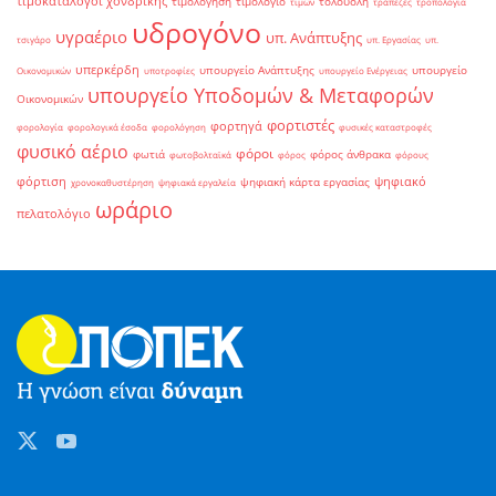
τιμοκατάλογοι χονδρικής
τιμολόγηση
τιμολόγιο
τολουόλη
τιμών
τράπεζες
τροπολογία
υδρογόνο
υγραέριο
υπ. Ανάπτυξης
τσιγάρο
υπ. Εργασίας
υπ.
υπερκέρδη
υπουργείο Ανάπτυξης
υπουργείο
Οικονομικών
υποτροφίες
υπουργείο Ενέργειας
υπουργείο Υποδομών & Μεταφορών
Οικονομικών
φορτιστές
φορτηγά
φορολογία
φορολογικά έσοδα
φορολόγηση
φυσικές καταστροφές
φυσικό αέριο
φόροι
φωτιά
φόρος άνθρακα
φωτοβολταϊκά
φόρος
φόρους
φόρτιση
ψηφιακό
ψηφιακή κάρτα εργασίας
χρονοκαθυστέρηση
ψηφιακά εργαλεία
ωράριο
πελατολόγιο