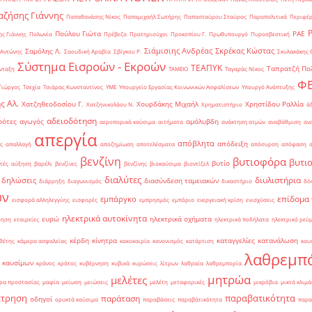
ζήσης Γιάννης
Παπαθανάσης Νίκος
Παπαμιχαήλ Σωτήρης
Παπασταύρου Σταύρος
Παραπολιτικά
Περιφέρ
Πούλου Γιώτα
ΡΑΕ
ς Γιάννης
Πολωνία
Πρέβεζα
Πρατηριούχοι
Προκοπίου Γ.
Πρωθυπουργό
Πυροσβεστική
Σιάμισιης Ανδρέας
Σκρέκας Κώστας
Σαμόλης Λ.
 Αντώνης
Σαουδική Αραβία
Σβίγκου Ρ.
Σκυλακάκης 
Σύστημα Εισροών - Εκροών
ΤΕΑΠΥΚ
Ταπρατζή Πο
νταξη
ΤΑΜΕΙΟ
Ταγαράς Νίκος
Φ
Γιώργος
Τσεχία
Τσιάρας Κωνσταντίνος
ΥΜΕ
Υπουργείο Εργασίας Κοινωνικών Ασφαλίσεων
Υπουργό Ανάπτυξης
ς Αλ.
Χατζηθεοδοσίου Γ.
Χουρδάκης Μιχαήλ
Χρηστίδου Ραλλία
Χατζηνικολάου Ν.
Χρηματιστήριο
ά
αδειοδότηση
ρότες
αγωγός
αμόλυβδη
αεροπορικά καύσιμα
αιτήματα
ανάκτηση ατμών
αναβάθμιση
αν
απεργία
απόβλητα
απόδειξη
ς
απαλλαγή
αποζημίωση
αποτελέσματα
απόσυρση
απόφαση
βενζίνη
βυτιοφόρα
βυτι
βυτίο
τές
αύξηση
βαρέλι
βενζίνες
βενζίνης
βιοκαύσιμα
βιοντίζελ
διαλύτες
διυλιστήρια
δηλώσεις
διασύνδεση ταμειακών
διάρρηξη
διαγωνισμός
δικαστήριο
δό
ών
επίδομα
εμπάργκο
εισφορά αλληλεγγύης
εισφορές
εμπρησμός
εμπόριο
ενεργειακή κρίση
ενισχύσεις
ηλεκτρικά αυτοκίνητα
ευρώ
ηλεκτρικά οχήματα
ρηση
εταιρείες
ηλεκτρικά ποδήλατα
ηλεκτρικό ρεύ
κέρδη
κίνητρα
καταγγελίες
κατανάλωση
θέτης
κάμερα ασφαλείας
κακοκαιρία
κανονισμός
κατάρτιση
καυ
λαθρεμπ
 καυσίμων
κράνος
κράτος
κυβέρνηση
κυβικά
κυρώσεις
λίτρων
λαθραία
λαθρεμπορία
μητρώα
μελέτες
ρα προστασίας
μαφία
μείωση
μειώσεις
μελέτη
μεταφορικές
μικρόβια
μικτά κλιμά
έτρηση
παραβατικότητα
παράταση
οδηγοί
ορυκτά καύσιμα
παραβάσεις
παραβάτικότητα
παρα