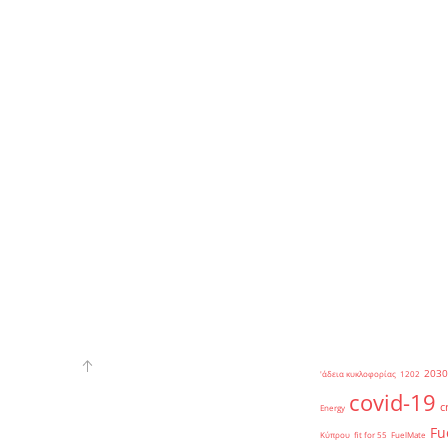
2030
'άδεια κυκλοφορίας
1202
covid-19
c
Energy
Fu
Κύπρου
fit for 55
FuelMate