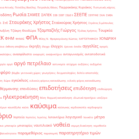
Πιερρακάκης Κυριάκος
εια Αττικής
Πετκίδης Βασίλης
Πετραλιάς Θάνος
Πιστωτικές κάρτες
Ρωσία
ΣΕΕΠΕ
Ροδόπη
ΣΑΜΕΕ
ΣΑΠΕΚ
ΣΕΒ
ΣΕΒΤ
ΣΕΔΕ ΙΙ
ΣΕΥΠΥΚΕ
ΣΚΑΙ
ΣΜΕΑ
Σταυράκης Χρήστος
Σταϊκούρας Χρήστος
ΣτΕ
Θ.
Στράτος Σιμόπουλος
Τζαμπαζλής Γιώργος
Τουρκία
λυξένη
Τζάκρη Θεοδώρα
Τζιόλας Χρήστος
ΦΠΑ
ΕΚ
ΦΗΜ
ΧΟΝΔΡΙΚΗ
ΦΗΜΑΣ
Φίλης Ν.
Φραγκογιάννης Κώστας
ΧΑΡΤΟΓΡΑΦΗΣΗ
αγγελίες
έκρηξη
έλεγχοι
δεια
έκθεση αποβλήτων
έλεγχο
έρευνα
έσοδα
αγορές
ανασφάλιστα
ανταγωνισμός
ανταποδοτικά
ακαλύψεις
αναφορές
αναψυκτήρια
αργό πετρέλαιο
αργία
αργό
αστυνομία
ατύχημα
αυξήσεις
αυξημένα
οφόρο
βόμβα
γειτονικές χώρες
γεωτρήσεις
δειγματοληψίες
δελτίο αποστολής
εγκύκλιος
ση
δώρα
ειδικούς φόρους κατανάλωσης
ειδικός φόρος κατανάλωσης
επιδοτήσεις
επιδότηση
 θέρμανσης
επενδύσεις
επιθεώρηση
ηλεκτροκίνηση
μα
θέση
θερμική καταπόνηση
ιδιωτικά πρατήρια
ισοζύγιο
καύσιμα
σίμων
καυσόξυλα
καύσι
καύσωνας
κερδοσκοπία
κερδοφορία
όριο
μέτρα
λογισμικό
ληστεία
λιπαντήρια
ληστείες
λιγνίτης
λουκέτο
νοθεία
ναυτιλιακό
μπαταρίες
κια
μπαταρία
νομιμη διακίνηση
νομοθεσία
παρατηρητήριο τιμών
παραμεθόριος
βατικότητατα
παραπομπή