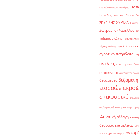
Παπα
Παπαδοπούλου Ελισάβετ
Πιτσιλής Γιώργος
Πλακιωτάκη
ΣΥΡΙΖΑ
ΣΠΥΡΙΔΗΣ
Σάκκος
Σωκράτης Φάμελλος
Σύ
Τσίπρας Αλέξης
Τσαμπαζλής 
Χαρίτση
Χάρης Δούκας
Χανιά
αγροτικό πετρέλαιο
αγ
αντλίες
απάτη
απαιτήσει
αυτοκίνητα
αυτόματοι πωλη
δεξαμενή
δεξαμενές
εισροών εκρο
επικουρικό
επιμέτ
ιστορία
ισολογισμοί
ισχύ
ιχνη
κλιματική αλλαγή
κλοπή
δέουσας επιμέλειας
μέτ
ογκομ
νομοσχέδιο
νόμος