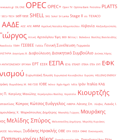
OPEC
PLATTS
OPEC+
newsauto.gr
OIL ONE
Open TV
Optima Bank
Petrolina
SHELL
Stage II
self-test
y
TEXACO
SECU-TECH
SKG
Sokol
Sri Lanka
sts
ΑΑΔΕ
Αλβανία
ΑΦΜ
1
ΑΟΖ
ΑΠΕ
Αγγελική Ναταλία Αδαμοπούλου
Αλεξανδρούπολη
Γιώργος
Αχτσιόγλου Έφη
Αττική
ΒΕΘ
Βέττας Ι.
Βαλκάνια
Βασίλης Βασιλειάδης
Γενική Συνέλευση
ΓΣΕΒΕΕ
Γερμανία
Μακεδονία
ΓΕΜΗ
Γαλλία
Διοικητικό Συμβούλιο
Διαβούλευση
ΥΛΙΣΤΗΡΙΑ
Δαγούμας Θ.
Δούκας Χάρης
ΕΦΚ
ΕΣΠΑ
ΕΡΤ
ΕΣΕΚ
Η ΑΝΤΑΓΩΝΙΣΜΟΥ
ΕΡΓΑΝΗ
ΕΣΥΔ
ΕΤΕΑΕΠ
ΕΤΕΚΑ
ΕΤΕπ
ΕΥΠ
νισμού
Ευρωπαϊκή Ένωση
Ευρωπαϊκό Κοινοβούλιο
Ευρώπη
ΗELLENiQ ENERGY
Ιταλία
ΙΟΒΕ
Ιράν
ΚΑΔ
Θράκη
Θωμαδάκης Μ.
ΙΝΕ-ΓΣΕΕ
Ικόνιο
Ιλχάν Αχμέτ
Ινδία
Κιουρτζής
ς Π.
Κατρίνης Μανώλης
Κεγκέρογλου Βασίλης
Κερατσίνι
Κώτσος Ευάγγελος
Κύπρος
σταντίνος
Λάτσης Σπ.
Λιανός Ι.
ΛΙΒΕΡΙΑ
Λέσβος
Μαυράκης
αμουλάκης Χ.
Μαρκόπουλος Δημήτρης
Μασαλής Γιώργος
Μελίδης Σπύρος
ρος
Μελισσανίδης Δημήτρης
Μερελής Κυριάκος
Ξυδάκης Ηρακλής
ΟΒΕ
ΝΑΞΟΣ
Νέα Μάκρη
ΟΓΑ
ΟΟΣΑ
ΟΦΑΕ
Οικονομικός
Παπαγεωργίου Νίκος
Παπαδοπούλου Έλλη
Παπαδημητρίου Μπ.