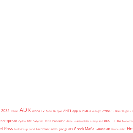
ADR
2035
ANT1
Alpha TV
app
ARAMCO
AVINOIL
adblue
Andre Bledjian
Autogas
Baker Hughes
rack spread
Delta Poseidon
e-ΕΦΚΑ
EBITDA
Cyclon
DAF
Dailymail
diesel
e-katanalotis
e-shop
Economis
He
el Pass
Greek Mafia
Guardian
Goldman Sachs
gov.gr
fuelprices.gr
fund
GPS
Handelsblatt