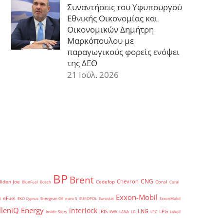
Συναντήσεις του Υφυπουργού
Εθνικής Οικονομίας και
Οικονομικών Δημήτρη
Μαρκόπουλου με
παραγωγικούς φορείς ενόψει
της ΔΕΘ
21 Ιούλ. 2026
BP
Brent
CNG
Chevron
Biden Joe
Cedefop
Coral
BlueFuel
Bosch
Coral
Exxon-Mobil
eFuel
t
EKO Cyprus
Energean Oil
euro 5
EUROPOL
Eurostat
ExxonMobil
lleniQ Energy
interlock
LNG
IRIS
LPG
Inside Story
kWh
LANA
LG
LPC
Lukoil