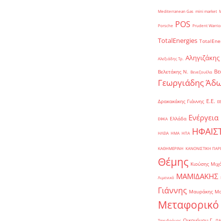
Mediterranean Gas
mini market
POS
Porsche
Prudent Warrio
TotalEnergies
TotalEne
Αληγιζάκης
Αλεξιάδης Τρ.
Βε
Βελετάκης Ν.
Βενεζουέλα
Γεωργιάδης Άδω
Ε.Ε.
Δρακακάκης Γιάννης
Ε
Ενέργεια
Ελλάδα
ΕΦΚΑ
ΗΦΑΙΣ
ΗΛΕΙΑ
ΗΜΑ
ΗΠΑ
ΚΑΘΗΜΕΡΙΝΗ
ΚΑΝΟΝΙΣΤΙΚΗ ΠΑ
Θέμης
Κιούσης Μιχ
ΜΑΜΙΔΑΚΗΣ
Λιμενικό
Γιάννης
Μαυράκης Μ
Μεταφορικό
Οικονόμου Γ.
Ταχυδρόμος
ΠΑ