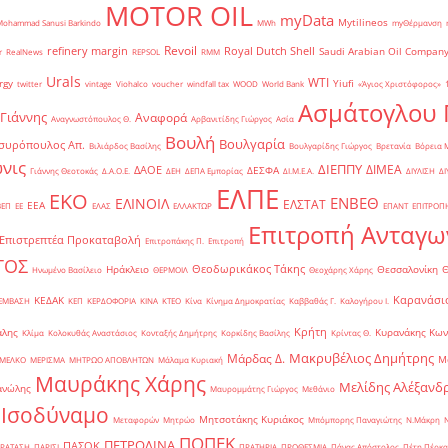
MOTOR OIL
myData
Mytilineos
Mohammad Sanusi Barkindo
MWh
myΘέρμανση
Revoil
refinery margin
Royal Dutch Shell
Saudi Arabian Oil Compan
r
RealNews
REPSOL
RMM
Urals
WTI
rgy
Yiufi
twitter
vintage
Viohalco
voucher
windfall tax
WOOD
World Bank
«Άγιος Χριστόφορος»
΄
Ασμάτογλου 
 Γιάννης
Αναφορά
Αναγνωστόπουλος Θ.
Αρβανιτίδης Γιώργος
Ασία
Βουλή
Βουλγαρία
συρόπουλος Απ.
Βιλιάρδος Βασίλης
Βουλγαρίδης Γιώργος
Βρετανία
Βόρεια 
νις
ΔΙΕΠΠΥ
ΔΙΜΕΑ
ΔΑΟΕ
ΔΕΣΦΑ
Γιάννης Θεοτοκάς
Δ.Α.Ο.Ε.
ΔΕΗ
ΔΕΠΑ Εμπορίας
ΔΙ.Μ.Ε.Α.
ΔΙΥΛΙΣΗ
ΔΙ
ΕΛΠΕ
ΕΚΟ
ΕΝΒΕΘ
ΕΛΙΝΟΙΛ
ΕΛΣΤΑΤ
ΕΕΑ
ΒΕΠ
ΕΕ
ΕΛΑΣ
ΕΛΛΑΚΤΩΡ
ΕΠΑΝΤ
ΕΠΙΤΡΟΠ
Επιτροπή Ανταγω
Επιστρεπτέα Προκαταβολή
Επιτροπάκης Π.
Επιτροπή
ΤΟΣ
Θεοδωρικάκος Τάκης
Ηράκλειο
Θεσσαλονίκη
Ηνωμένο Βασίλειο
ΘΕΡΜΟΙΛ
Θεοχάρης Χάρης
Καρανάσιο
ΚΕΔΑΚ
ΡΕΜΒΑΣΗ
ΚΕΠ
ΚΕΡΔΟΦΟΡΙΑ
ΚΙΝΑ
ΚΤΕΟ
Κίνα
Κίνημα Δημοκρατίας
Καββαθάς Γ.
Καλογήρου Ι.
Κρήτη
άλης
Κυρανάκης Κων
Κλίμα
Κολοκυθάς Αναστάσιος
Κονταξής Δημήτρης
Κορκίδης Βασίλης
Κρίντας Θ.
Μακρυβέλιος Δημήτρης
Μάρδας Δ.
Μ
ΜΕΛΚΟ
ΜΕΡΙΣΜΑ
ΜΗΤΡΩΟ ΑΠΟΒΛΗΤΩΝ
Μάλαμα Κυριακή
Μαυράκης Χάρης
Μελίδης Αλέξανδ
ανώλης
Μαυρομμάτης Γιώργος
Μεθάνιο
 Ισοδύναμο
Μητσοτάκης Κυριάκος
Μεταφορών
Μητρώο
Μπόμπορης Παναγιώτης
Ν.Μάκρη
ΠΟΠΕΚ
ΠΕΤΡΟΛΙΝΑ
ΠΑΣΟΚ
ΡΑΤΑΣΗ
ΠΑΡΙΣΙ
ΠΡΑΤΗΡΙΑ
ΠΡΟΘΕΣΜΙΑ
Πάνας Απόστολος
Πέτη Πέρκα