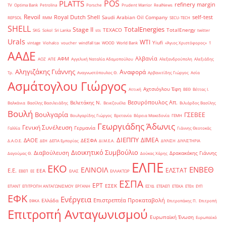
POS
PLATTS
refinery margin
TV
Optima Bank
Petrolina
Porsche
Prudent Warrior
RealNews
Revoil
Royal Dutch Shell
self-test
Saudi Arabian Oil Company
REPSOL
RMM
SECU-TECH
SHELL
TotalEnergies
Stage II
TEXACO
TotalEnergy
SKG
Sokol
Sri Lanka
sts
twitter
Urals
WTI
Yiufi
vintage
Viohalco
voucher
windfall tax
WOOD
World Bank
«Άγιος Χριστόφορος»
΄1
ΑΑΔΕ
Αλβανία
ΑΦΜ
ΑΟΖ
ΑΠΕ
Αγγελική Ναταλία Αδαμοπούλου
Αλεξανδρούπολη
Αλεξιάδης
Αληγιζάκης Γιάννης
Αναφορά
Τρ.
Αναγνωστόπουλος Θ.
Αρβανιτίδης Γιώργος
Ασία
Ασμάτογλου Γιώργος
Αχτσιόγλου Έφη
Αττική
ΒΕΘ
Βέττας Ι.
Βεσυρόπουλος Απ.
Βελετάκης Ν.
Βαλκάνια
Βασίλης Βασιλειάδης
Βενεζουέλα
Βιλιάρδος Βασίλης
Βουλή
Βουλγαρία
ΓΣΕΒΕΕ
Βουλγαρίδης Γιώργος
Βρετανία
Βόρεια Μακεδονία
ΓΕΜΗ
Γεωργιάδης Άδωνις
Γενική Συνέλευση
Γερμανία
Γαλλία
Γιάννης Θεοτοκάς
ΔΙΕΠΠΥ
ΔΙΜΕΑ
ΔΑΟΕ
ΔΕΣΦΑ
Δ.Α.Ο.Ε.
ΔΕΗ
ΔΕΠΑ Εμπορίας
ΔΙ.Μ.Ε.Α.
ΔΙΥΛΙΣΗ
ΔΙΥΛΙΣΤΗΡΙΑ
Διοικητικό Συμβούλιο
Διαβούλευση
Δρακακάκης Γιάννης
Δαγούμας Θ.
Δούκας Χάρης
ΕΛΠΕ
ΕΚΟ
ΕΝΒΕΘ
ΕΛΙΝΟΙΛ
ΕΛΣΤΑΤ
Ε.Ε.
ΕΕΑ
ΕΒΕΠ
ΕΕ
ΕΛΑΣ
ΕΛΛΑΚΤΩΡ
ΕΣΠΑ
ΕΡΤ
ΕΣΕΚ
ΕΠΑΝΤ
ΕΠΙΤΡΟΠΗ ΑΝΤΑΓΩΝΙΣΜΟΥ
ΕΡΓΑΝΗ
ΕΣΥΔ
ΕΤΕΑΕΠ
ΕΤΕΚΑ
ΕΤΕπ
ΕΥΠ
ΕΦΚ
Ενέργεια
Επιστρεπτέα Προκαταβολή
Ελλάδα
ΕΦΚΑ
Επιτροπάκης Π.
Επιτροπή
Επιτροπή Ανταγωνισμού
Ευρωπαϊκή Ένωση
Ευρωπαϊκό