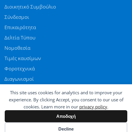
Διοικητικό Συμβούλιο
Σύνδεσμοι
Επικαιρότητα
Δελτία Τύπου
Νομοθεσία
Τιμές καυσίμων
Φοροτεχνικά
Διαγωνισμοί
Αγγελίες
This site uses cookies for analytics and to improve your
Θέσεις εργασίας
experience. By clicking Accept, you consent to our use of
cookies. Learn more in our
privacy policy
.
ΠΑΝΕΛΛΗΝΙΑ ΟΜΟΣΠΟΝΔΙΑ ΠΡΑΤΗΡΙΟΥΧΩΝ ΕΜΠΟΡΩΝ ΚΑΥΣΙΜΩΝ
Αποδοχή
© All rights reserved - Powered by
Avatar
Cookie preferences
Decline