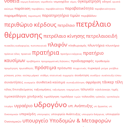
νοθεία
ογκομέτρηση
νομοσχέδιο
οδηγοί
νομιμη διακίνηση
νομοθεσία
νόμος
ορυκτά
παραβατικότητα
παράταση
καύσιμα
παραβάσεις
παραβάτικότητα
παραβατικότητατα
παρατηρητήριο τιμών
παραμεθόριος
περιβάλλον
παραπομπή
πετρέλαιο
περιθώριο κέρδους
πετρέλαιο
θέρμανσης
πετρέλαιο κίνησης
πετρελαιοειδή
πλαφόν
πλυντήρια
πληθωρισμός
πλυντήριο
πινακίδες κυκλοφορίας
πιστοποιητικά
πρατήρια
πρατήριο
πράσινο τέλος
πρακτικό
πρατήριο ενέργειας
καυσίμων
προδιαγραφές
προθεσμία
προβλήματα
προγραμματικές δηλώσεις
πρόστιμα
πρόσωπα
πυρκαγιά
προμέτρηση
πρωταθλητές
πτωχευτικός
ρεύμα
ρούβλια
συνάντηση
ρύπανση
ρύποι
σούπερ μάρκετ
στάθμη
στατιστικά
συμμορία
συνέδριο
συνέντευξη τύπου
τάνκερ
τέλη
σφράγιση
συναντήσεις
συνθετικά καύσιμα
συνεργεία
συνταξιοδότηση
τελωνείο
τέλος Επιτηδεύματος
ταξινομήσεις
τιμές
ταξινόμηση
τεκμηρίωση
τηλεδιάσκεψη
τιμοκατάλογοι χονδρικής
τιμολόγηση
τιμολόγιο
τολουόλη
τιμών
τράπεζες
τροπολογία
υδρογόνο
υγραέριο
υπ. Ανάπτυξης
τσιγάρο
υπ. Εργασίας
υπ.
υπερκέρδη
υπουργείο Ανάπτυξης
υπουργείο
Οικονομικών
υποτροφίες
υπουργείο Ενέργειας
υπουργείο Υποδομών & Μεταφορών
Οικονομικών