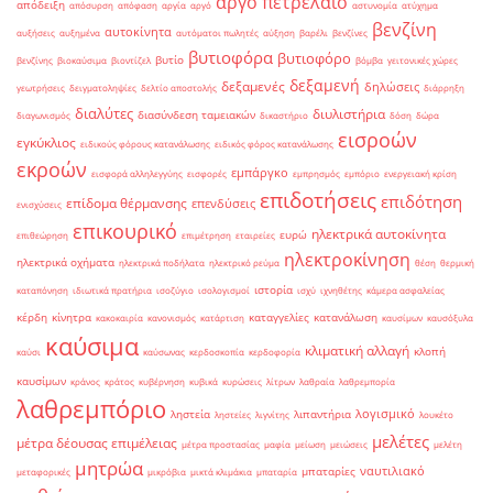
αργό πετρέλαιο
απόδειξη
απόσυρση
απόφαση
αργία
αργό
αστυνομία
ατύχημα
βενζίνη
αυτοκίνητα
αυξήσεις
αυξημένα
αυτόματοι πωλητές
αύξηση
βαρέλι
βενζίνες
βυτιοφόρα
βυτιοφόρο
βυτίο
βενζίνης
βιοκαύσιμα
βιοντίζελ
βόμβα
γειτονικές χώρες
δεξαμενή
δεξαμενές
δηλώσεις
γεωτρήσεις
δειγματοληψίες
δελτίο αποστολής
διάρρηξη
διαλύτες
διυλιστήρια
διασύνδεση ταμειακών
διαγωνισμός
δικαστήριο
δόση
δώρα
εισροών
εγκύκλιος
ειδικούς φόρους κατανάλωσης
ειδικός φόρος κατανάλωσης
εκροών
εμπάργκο
εισφορά αλληλεγγύης
εισφορές
εμπρησμός
εμπόριο
ενεργειακή κρίση
επιδοτήσεις
επιδότηση
επίδομα θέρμανσης
επενδύσεις
ενισχύσεις
επικουρικό
ηλεκτρικά αυτοκίνητα
ευρώ
επιθεώρηση
επιμέτρηση
εταιρείες
ηλεκτροκίνηση
ηλεκτρικά οχήματα
ηλεκτρικά ποδήλατα
ηλεκτρικό ρεύμα
θέση
θερμική
ιστορία
καταπόνηση
ιδιωτικά πρατήρια
ισοζύγιο
ισολογισμοί
ισχύ
ιχνηθέτης
κάμερα ασφαλείας
κέρδη
κίνητρα
καταγγελίες
κατανάλωση
κακοκαιρία
κανονισμός
κατάρτιση
καυσίμων
καυσόξυλα
καύσιμα
κλιματική αλλαγή
κλοπή
καύσι
καύσωνας
κερδοσκοπία
κερδοφορία
καυσίμων
κράνος
κράτος
κυβέρνηση
κυβικά
κυρώσεις
λίτρων
λαθραία
λαθρεμπορία
λαθρεμπόριο
λογισμικό
ληστεία
λιπαντήρια
ληστείες
λιγνίτης
λουκέτο
μελέτες
μέτρα δέουσας επιμέλειας
μέτρα προστασίας
μαφία
μείωση
μειώσεις
μελέτη
μητρώα
ναυτιλιακό
μπαταρίες
μεταφορικές
μικρόβια
μικτά κλιμάκια
μπαταρία