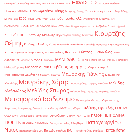
ΗΦΑΙΣΤΟΣ
Κοινοβούλιο
Ευρώπη
ΗELLENiQ ENERGY
ΗΛΕΙΑ
ΗΜΑ
ΗΠΑ
Ηνωμένο Βασίλειο
Θεοδωρικάκος Τάκης
Ηράκλειο
Θεσσαλονίκη
Θράκη
ΘΕΡΜΟΙΛ
Θεοχάρης Χάρης
Θωμαδάκης
Ιταλία
ΙΟΒΕ
Ιράν
ΚΑΔ
Μ.
ΙΝΕ-ΓΣΕΕ
Ικόνιο
Ιλχάν Αχμέτ
Ινδία
ΚΑΘΗΜΕΡΙΝΗ
ΚΑΝΟΝΙΣΤΙΚΗ
ΚΕΔΑΚ
ΠΑΡΕΜΒΑΣΗ
ΚΕΠ
ΚΕΡΔΟΦΟΡΙΑ
ΚΙΝΑ
ΚΤΕΟ
Κίνα
Κίνημα Δημοκρατίας
Καββαθάς Γ.
Καλογήρου Ι.
Κιουρτζής
Καρανάσιος Π.
Κατρίνης Μανώλης
Κεγκέρογλου Βασίλης
Κερατσίνι
Θέμης
Κιούσης Μιχάλης
Κλίμα
Κολοκυθάς Αναστάσιος
Κονταξής Δημήτρης
Κορκίδης Βασίλης
Κώτσος Ευάγγελος
Κύπρος
Κρήτη
Κυρανάκης Κωνσταντίνος
Κρίντας Θ.
ΛΙΒΕΡΙΑ
ΜΑΜΙΔΑΚΗΣ
Λάτσης Σπ.
Λιανός Ι.
Λέσβος
Λιμενικό
ΜΕΛΚΟ
ΜΕΡΙΣΜΑ
ΜΗΤΡΩΟ ΑΠΟΒΛΗΤΩΝ
Μακρυβέλιος Δημήτρης
Μάρδας Δ.
Μαμουλάκης Χ.
Μάλαμα Κυριακή
Μαυράκης Γιάννης
Μαρκόπουλος Δημήτρης
Μαυράκης
Μασαλής Γιώργος
Μαυράκης Χάρης
Μελίδης
Μανώλης
Μαυρομμάτης Γιώργος
Μεθάνιο
Μελίδης Σπύρος
Αλέξανδρος
Μελισσανίδης Δημήτρης
Μερελής Κυριάκος
Μεταφορικό Ισοδύναμο
Μητσοτάκης
Μεταφορών
Μητρώο
Ξυδάκης Ηρακλής
ΟΒΕ
Κυριάκος
Μπόμπορης Παναγιώτης
Ν.Μάκρη
ΝΑΞΟΣ
Νέα Μάκρη
ΟΓΑ
ΠΕΤΡΟΛΙΝΑ
ΠΑΣΟΚ
Οικονόμου Γ.
ΟΟΣΑ
ΟΦΑΕ
Οικονομικός Ταχυδρόμος
ΠΑΡΑΤΑΣΗ
ΠΑΡΙΣΙ
ΠΟΠΕΚ
Παπαγεωργίου
ΠΡΑΤΗΡΙΑ
ΠΡΟΘΕΣΜΙΑ
Πάνας Απόστολος
Πέτη Πέρκα
Νίκος
Παπαζήσης
Παπαδοπούλου Έλλη
Παπαδημητρίου Μπ.
Παπαδοπούλου Ελισάβετ