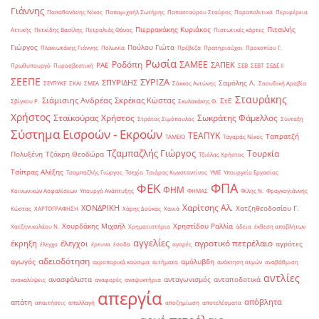
Γιάννης
Παπαθανάσης Νίκος
Παπαμιχαήλ Σωτήρης
Παπασταύρου Σταύρος
Παραπολιτικά
Περιφέρεια
Πιερρακάκης Κυριάκος
Πιτσιλής
Αττικής
Πετκίδης Βασίλης
Πετραλιάς Θάνος
Πιστωτικές κάρτες
Γιώργος
Πούλου Γιώτα
Πλακιωτάκης Γιάννης
Πολωνία
Πρέβεζα
Πρατηριούχοι
Προκοπίου Γ.
Ρωσία
Ροδόπη
ΣΑΜΕΕ
ΣΑΠΕΚ
ΡΑΕ
Πρωθυπουργό
Πυροσβεστική
ΣΕΒ
ΣΕΒΤ
ΣΕΔΕ ΙΙ
ΣΕΕΠΕ
ΣΥΡΙΖΑ
ΣΠΥΡΙΔΗΣ
Σαμόλης Λ.
ΣΕΥΠΥΚΕ
ΣΚΑΙ
ΣΜΕΑ
Σάκκος Αντώνης
Σαουδική Αραβία
Σταυράκης
Σιάμισιης Ανδρέας
Σκρέκας Κώστας
ΣτΕ
Σβίγκου Ρ.
Σκυλακάκης Θ.
Χρήστος
Σταϊκούρας Χρήστος
Σωκράτης Φάμελλος
Στράτος Σιμόπουλος
Σύνταξη
Σύστημα Εισροών - Εκροών
ΤΕΑΠΥΚ
Ταπρατζή
ΤΑΜΕΙΟ
Ταγαράς Νίκος
Τζαμπαζλής Γιώργος
Τουρκία
Πολυξένη
Τζάκρη Θεοδώρα
Τζιόλας Χρήστος
Τσίπρας Αλέξης
Τσαμπαζλής Γιώργος
Τσεχία
Τσιάρας Κωνσταντίνος
ΥΜΕ
Υπουργείο Εργασίας
ΦΠΑ
ΦΕΚ
ΦΗΜ
Κοινωνικών Ασφαλίσεων
Υπουργό Ανάπτυξης
ΦΗΜΑΣ
Φίλης Ν.
Φραγκογιάννης
Χαρίτσης Αλ.
ΧΟΝΔΡΙΚΗ
Χατζηθεοδοσίου Γ.
Κώστας
ΧΑΡΤΟΓΡΑΦΗΣΗ
Χάρης Δούκας
Χανιά
Χουρδάκης Μιχαήλ
Χρηστίδου Ραλλία
Χατζηνικολάου Ν.
Χρηματιστήριο
άδεια
έκθεση αποβλήτων
αγγελίες
αγροτικό πετρέλαιο
έκρηξη
έλεγχοι
αγρότες
έλεγχο
έρευνα
έσοδα
αγορές
αδειοδότηση
αγωγός
αμόλυβδη
αεροπορικά καύσιμα
αιτήματα
ανάκτηση ατμών
αναβάθμιση
αντλίες
ανασφάλιστα
ανταγωνισμός
ανταποδοτικά
ανακαλύψεις
αναφορές
αναψυκτήρια
απεργία
απόβλητα
απάτη
απαιτήσεις
απαλλαγή
αποζημίωση
αποτελέσματα