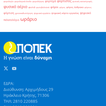
φορτιστές
φορτηγά
φορολογία
φορολογικά έσοδα
φορολόγηση
φυσικές καταστροφές
φυσικό αέριο
φόροι
φωτιά
φόρος άνθρακα
φωτοβολταϊκά
φόρος
φόρους
φόρτιση
ψηφιακό
ψηφιακή κάρτα εργασίας
χρονοκαθυστέρηση
ψηφιακά εργαλεία
ωράριο
πελατολόγιο
ΕΔΡΑ:
Διεύθυνση: Αρχιμήδους 29
Ηράκλειο Κρήτης, 71306
ΤΗΛ: 2810 220885