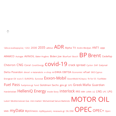
ADR
2035
ANT1
2030
Alpha TV
app
'άδεια κυκλοφορίας
1202
adblue
Andre Bledjian
BP
Brent
ARAMCO
AVINOIL
Biden Joe
Cedefop
Autogas
Baker Hughes
BlueFuel
Bosch
covid-19
CNG
Chevron
crack spread
Coral
Coral Energy
Cyclon
DAF
Dailymail
Delta Poseidon
e-ΕΦΚΑ
EBITDA
eFuel
diesel
e-katanalotis
e-shop
Economist
EKO Cyprus
Exxon-Mobil
Energean Oil
euro 5
EUROPOL
Eurostat
ExxonMobil Κύπρου
fit for 55
FuelMate
Fuel Pass
Greek Mafia
Guardian
Goldman Sachs
gov.gr
fuelprices.gr
fund
GPS
HelleniQ Energy
interlock
LNG
IRIS
LPG
Handelsblatt
Inside Story
kWh
LANA
LG
LPC
MOTOR OIL
Lukoil
Mediterranean Gas
mini market
Mohammad Sanusi Barkindo
OPEC
myData
OPEC+
Mytilineos
MWh
myΘέρμανση
newsauto.gr
OIL ONE
Open