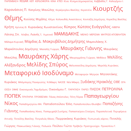
ΚΕΔΑΚ
ΠΑΡΕΜΒΑΣΗ
ΚΕΠ
ΚΕΡΔΟΦΟΡΙΑ
ΚΙΝΑ
ΚΤΕΟ
Κίνα
Κίνημα Δημοκρατίας
Καββαθάς Γ.
Καλογήρου Ι.
Κιουρτζής
Καρανάσιος Π.
Κατρίνης Μανώλης
Κεγκέρογλου Βασίλης
Κερατσίνι
Θέμης
Κιούσης Μιχάλης
Κλίμα
Κολοκυθάς Αναστάσιος
Κονταξής Δημήτρης
Κορκίδης Βασίλης
Κώτσος Ευάγγελος
Κύπρος
Κρήτη
Κυρανάκης Κωνσταντίνος
Κρίντας Θ.
ΛΙΒΕΡΙΑ
ΜΑΜΙΔΑΚΗΣ
Λάτσης Σπ.
Λιανός Ι.
Λέσβος
Λιμενικό
ΜΕΛΚΟ
ΜΕΡΙΣΜΑ
ΜΗΤΡΩΟ ΑΠΟΒΛΗΤΩΝ
Μακρυβέλιος Δημήτρης
Μάρδας Δ.
Μαμουλάκης Χ.
Μάλαμα Κυριακή
Μαυράκης Γιάννης
Μαρκόπουλος Δημήτρης
Μαυράκης
Μασαλής Γιώργος
Μαυράκης Χάρης
Μελίδης
Μανώλης
Μαυρομμάτης Γιώργος
Μεθάνιο
Μελίδης Σπύρος
Αλέξανδρος
Μελισσανίδης Δημήτρης
Μερελής Κυριάκος
Μεταφορικό Ισοδύναμο
Μητσοτάκης
Μεταφορών
Μητρώο
Ξυδάκης Ηρακλής
ΟΒΕ
Κυριάκος
Μπόμπορης Παναγιώτης
Ν.Μάκρη
ΝΑΞΟΣ
Νέα Μάκρη
ΟΓΑ
ΠΕΤΡΟΛΙΝΑ
ΠΑΣΟΚ
Οικονόμου Γ.
ΟΟΣΑ
ΟΦΑΕ
Οικονομικός Ταχυδρόμος
ΠΑΡΑΤΑΣΗ
ΠΑΡΙΣΙ
ΠΟΠΕΚ
Παπαγεωργίου
ΠΡΑΤΗΡΙΑ
ΠΡΟΘΕΣΜΙΑ
Πάνας Απόστολος
Πέτη Πέρκα
Νίκος
Παπαζήσης
Παπαδοπούλου Έλλη
Παπαδημητρίου Μπ.
Παπαδοπούλου Ελισάβετ
Γιάννης
Παπαθανάσης Νίκος
Παπαμιχαήλ Σωτήρης
Παπασταύρου Σταύρος
Παραπολιτικά
Περιφέρεια
Πιερρακάκης Κυριάκος
Πιτσιλής
Αττικής
Πετκίδης Βασίλης
Πετραλιάς Θάνος
Πιστωτικές κάρτες
Γιώργος
Πούλου Γιώτα
Πλακιωτάκης Γιάννης
Πολωνία
Πρέβεζα
Πρατηριούχοι
Προκοπίου Γ.