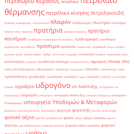
πετρέλαιο
περιθώριο κέρδους
πετρέλαιο
θέρμανσης
πετρέλαιο κίνησης
πετρελαιοειδή
πλαφόν
πλυντήρια
πληθωρισμός
πλυντήριο
πινακίδες κυκλοφορίας
πιστοποιητικά
πρατήρια
πρατήριο
πράσινο τέλος
πρακτικό
πρατήριο ενέργειας
καυσίμων
προδιαγραφές
προθεσμία
προβλήματα
προγραμματικές δηλώσεις
πρόστιμα
πρόσωπα
πυρκαγιά
προμέτρηση
πρωταθλητές
πτωχευτικός
ρεύμα
ρούβλια
συνάντηση
ρύπανση
ρύποι
σούπερ μάρκετ
στάθμη
στατιστικά
συμμορία
συνέδριο
συνέντευξη τύπου
τάνκερ
τέλη
σφράγιση
συναντήσεις
συνθετικά καύσιμα
συνεργεία
συνταξιοδότηση
τελωνείο
τέλος Επιτηδεύματος
ταξινομήσεις
τιμές
ταξινόμηση
τεκμηρίωση
τηλεδιάσκεψη
τιμοκατάλογοι χονδρικής
τιμολόγηση
τιμολόγιο
τολουόλη
τιμών
τράπεζες
τροπολογία
υδρογόνο
υγραέριο
υπ. Ανάπτυξης
τσιγάρο
υπ. Εργασίας
υπ.
υπερκέρδη
υπουργείο Ανάπτυξης
υπουργείο
Οικονομικών
υποτροφίες
υπουργείο Ενέργειας
υπουργείο Υποδομών & Μεταφορών
Οικονομικών
φορτιστές
φορτηγά
φορολογία
φορολογικά έσοδα
φορολόγηση
φυσικές καταστροφές
φυσικό αέριο
φόροι
φωτιά
φόρος άνθρακα
φωτοβολταϊκά
φόρος
φόρους
φόρτιση
ψηφιακό
ψηφιακή κάρτα εργασίας
χρονοκαθυστέρηση
ψηφιακά εργαλεία
ωράριο