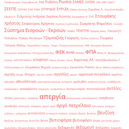
Ρωσία
Ροδόπη
ΣΑΜΕΕ
ΣΑΠΕΚ
ΡΑΕ
Πρωθυπουργό
Πυροσβεστική
ΣΕΒ
ΣΕΒΤ
ΣΕΔΕ ΙΙ
ΣΕΕΠΕ
ΣΥΡΙΖΑ
ΣΠΥΡΙΔΗΣ
Σαμόλης Λ.
ΣΕΥΠΥΚΕ
ΣΚΑΙ
ΣΜΕΑ
Σάκκος Αντώνης
Σαουδική Αραβία
Σταυράκης
Σιάμισιης Ανδρέας
Σκρέκας Κώστας
ΣτΕ
Σβίγκου Ρ.
Σκυλακάκης Θ.
Χρήστος
Σταϊκούρας Χρήστος
Σωκράτης Φάμελλος
Στράτος Σιμόπουλος
Σύνταξη
Σύστημα Εισροών - Εκροών
ΤΕΑΠΥΚ
Ταπρατζή
ΤΑΜΕΙΟ
Ταγαράς Νίκος
Τζαμπαζλής Γιώργος
Τουρκία
Πολυξένη
Τζάκρη Θεοδώρα
Τζιόλας Χρήστος
Τσίπρας Αλέξης
Τσαμπαζλής Γιώργος
Τσεχία
Τσιάρας Κωνσταντίνος
ΥΜΕ
Υπουργείο Εργασίας
ΦΠΑ
ΦΕΚ
ΦΗΜ
Κοινωνικών Ασφαλίσεων
Υπουργό Ανάπτυξης
ΦΗΜΑΣ
Φίλης Ν.
Φραγκογιάννης
Χαρίτσης Αλ.
ΧΟΝΔΡΙΚΗ
Χατζηθεοδοσίου Γ.
Κώστας
ΧΑΡΤΟΓΡΑΦΗΣΗ
Χάρης Δούκας
Χανιά
Χουρδάκης Μιχαήλ
Χρηστίδου Ραλλία
Χατζηνικολάου Ν.
Χρηματιστήριο
άδεια
έκθεση αποβλήτων
αγγελίες
αγροτικό πετρέλαιο
έκρηξη
έλεγχοι
αγρότες
έλεγχο
έρευνα
έσοδα
αγορές
αδειοδότηση
αγωγός
αμόλυβδη
αεροπορικά καύσιμα
αιτήματα
ανάκτηση ατμών
αναβάθμιση
αντλίες
ανασφάλιστα
ανταγωνισμός
ανταποδοτικά
ανακαλύψεις
αναφορές
αναψυκτήρια
απεργία
απόβλητα
απάτη
απαιτήσεις
απαλλαγή
αποζημίωση
αποτελέσματα
αργό πετρέλαιο
απόδειξη
απόσυρση
απόφαση
αργία
αργό
αστυνομία
ατύχημα
βενζίνη
αυτοκίνητα
αυξήσεις
αυξημένα
αυτόματοι πωλητές
αύξηση
βαρέλι
βενζίνες
βυτιοφόρα
βυτιοφόρο
βυτίο
βενζίνης
βιοκαύσιμα
βιοντίζελ
βόμβα
γειτονικές χώρες
δεξαμενή
δεξαμενές
δηλώσεις
γεωτρήσεις
δειγματοληψίες
δελτίο αποστολής
διάρρηξη