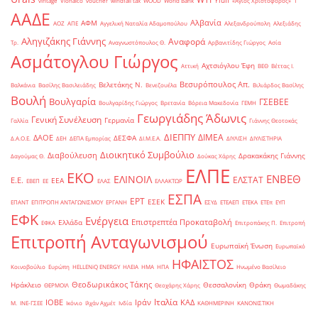
Yiufi
vintage
Viohalco
voucher
windfall tax
WOOD
World Bank
«Άγιος Χριστόφορος»
΄1
ΑΑΔΕ
Αλβανία
ΑΦΜ
ΑΟΖ
ΑΠΕ
Αγγελική Ναταλία Αδαμοπούλου
Αλεξανδρούπολη
Αλεξιάδης
Αληγιζάκης Γιάννης
Αναφορά
Τρ.
Αναγνωστόπουλος Θ.
Αρβανιτίδης Γιώργος
Ασία
Ασμάτογλου Γιώργος
Αχτσιόγλου Έφη
Αττική
ΒΕΘ
Βέττας Ι.
Βεσυρόπουλος Απ.
Βελετάκης Ν.
Βαλκάνια
Βασίλης Βασιλειάδης
Βενεζουέλα
Βιλιάρδος Βασίλης
Βουλή
Βουλγαρία
ΓΣΕΒΕΕ
Βουλγαρίδης Γιώργος
Βρετανία
Βόρεια Μακεδονία
ΓΕΜΗ
Γεωργιάδης Άδωνις
Γενική Συνέλευση
Γερμανία
Γαλλία
Γιάννης Θεοτοκάς
ΔΙΕΠΠΥ
ΔΙΜΕΑ
ΔΑΟΕ
ΔΕΣΦΑ
Δ.Α.Ο.Ε.
ΔΕΗ
ΔΕΠΑ Εμπορίας
ΔΙ.Μ.Ε.Α.
ΔΙΥΛΙΣΗ
ΔΙΥΛΙΣΤΗΡΙΑ
Διοικητικό Συμβούλιο
Διαβούλευση
Δρακακάκης Γιάννης
Δαγούμας Θ.
Δούκας Χάρης
ΕΛΠΕ
ΕΚΟ
ΕΝΒΕΘ
ΕΛΙΝΟΙΛ
ΕΛΣΤΑΤ
Ε.Ε.
ΕΕΑ
ΕΒΕΠ
ΕΕ
ΕΛΑΣ
ΕΛΛΑΚΤΩΡ
ΕΣΠΑ
ΕΡΤ
ΕΣΕΚ
ΕΠΑΝΤ
ΕΠΙΤΡΟΠΗ ΑΝΤΑΓΩΝΙΣΜΟΥ
ΕΡΓΑΝΗ
ΕΣΥΔ
ΕΤΕΑΕΠ
ΕΤΕΚΑ
ΕΤΕπ
ΕΥΠ
ΕΦΚ
Ενέργεια
Επιστρεπτέα Προκαταβολή
Ελλάδα
ΕΦΚΑ
Επιτροπάκης Π.
Επιτροπή
Επιτροπή Ανταγωνισμού
Ευρωπαϊκή Ένωση
Ευρωπαϊκό
ΗΦΑΙΣΤΟΣ
Κοινοβούλιο
Ευρώπη
ΗELLENiQ ENERGY
ΗΛΕΙΑ
ΗΜΑ
ΗΠΑ
Ηνωμένο Βασίλειο
Θεοδωρικάκος Τάκης
Ηράκλειο
Θεσσαλονίκη
Θράκη
ΘΕΡΜΟΙΛ
Θεοχάρης Χάρης
Θωμαδάκης
Ιταλία
ΙΟΒΕ
Ιράν
ΚΑΔ
Μ.
ΙΝΕ-ΓΣΕΕ
Ικόνιο
Ιλχάν Αχμέτ
Ινδία
ΚΑΘΗΜΕΡΙΝΗ
ΚΑΝΟΝΙΣΤΙΚΗ