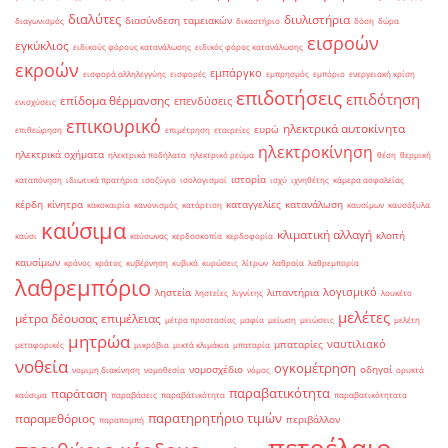
διαλύτες
διυλιστήρια
διασύνδεση ταμειακών
διαγωνισμός
δικαστήριο
δόση
δώρα
εισροών
εγκύκλιος
ειδικούς φόρους κατανάλωσης
ειδικός φόρος κατανάλωσης
εκροών
εμπάργκο
εισφορά αλληλεγγύης
εισφορές
εμπρησμός
εμπόριο
ενεργειακή κρίση
επιδοτήσεις
επιδότηση
επίδομα θέρμανσης
επενδύσεις
ενισχύσεις
επικουρικό
ηλεκτρικά αυτοκίνητα
ευρώ
επιθεώρηση
επιμέτρηση
εταιρείες
ηλεκτροκίνηση
ηλεκτρικά οχήματα
ηλεκτρικά ποδήλατα
ηλεκτρικό ρεύμα
θέση
θερμική
ιστορία
καταπόνηση
ιδιωτικά πρατήρια
ισοζύγιο
ισολογισμοί
ισχύ
ιχνηθέτης
κάμερα ασφαλείας
κέρδη
κίνητρα
καταγγελίες
κατανάλωση
κακοκαιρία
κανονισμός
κατάρτιση
καυσίμων
καυσόξυλα
καύσιμα
κλιματική αλλαγή
κλοπή
καύσι
καύσωνας
κερδοσκοπία
κερδοφορία
καυσίμων
κράνος
κράτος
κυβέρνηση
κυβικά
κυρώσεις
λίτρων
λαθραία
λαθρεμπορία
λαθρεμπόριο
λογισμικό
ληστεία
λιπαντήρια
ληστείες
λιγνίτης
λουκέτο
μελέτες
μέτρα δέουσας επιμέλειας
μέτρα προστασίας
μαφία
μείωση
μειώσεις
μελέτη
μητρώα
ναυτιλιακό
μπαταρίες
μεταφορικές
μικρόβια
μικτά κλιμάκια
μπαταρία
νοθεία
ογκομέτρηση
νομοσχέδιο
οδηγοί
νομιμη διακίνηση
νομοθεσία
νόμος
ορυκτά
παραβατικότητα
παράταση
καύσιμα
παραβάσεις
παραβάτικότητα
παραβατικότητατα
παρατηρητήριο τιμών
παραμεθόριος
περιβάλλον
παραπομπή