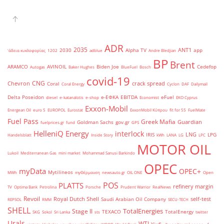
ADR
2035
ANT1
2030
Alpha TV
app
'άδεια κυκλοφορίας
1202
adblue
Andre Bledjian
BP
Brent
ARAMCO
AVINOIL
Biden Joe
Cedefop
Autogas
Baker Hughes
BlueFuel
Bosch
covid-19
CNG
Chevron
crack spread
Coral
Coral Energy
Cyclon
DAF
Dailymail
Delta Poseidon
e-ΕΦΚΑ
EBITDA
eFuel
diesel
e-katanalotis
e-shop
Economist
EKO Cyprus
Exxon-Mobil
Energean Oil
euro 5
EUROPOL
Eurostat
ExxonMobil Κύπρου
fit for 55
FuelMate
Fuel Pass
Greek Mafia
Guardian
Goldman Sachs
gov.gr
fuelprices.gr
fund
GPS
HelleniQ Energy
interlock
LNG
IRIS
LPG
Handelsblatt
Inside Story
kWh
LANA
LG
LPC
MOTOR OIL
Lukoil
Mediterranean Gas
mini market
Mohammad Sanusi Barkindo
OPEC
myData
OPEC+
Mytilineos
MWh
myΘέρμανση
newsauto.gr
OIL ONE
Open
POS
PLATTS
refinery margin
TV
Optima Bank
Petrolina
Porsche
Prudent Warrior
RealNews
Revoil
Royal Dutch Shell
self-test
Saudi Arabian Oil Company
REPSOL
RMM
SECU-TECH
SHELL
TotalEnergies
Stage II
TEXACO
TotalEnergy
SKG
Sokol
Sri Lanka
sts
twitter
Urals
WTI