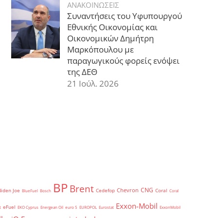
ΑΝΑΚΟΙΝΩΣΕΙΣ
Συναντήσεις του Υφυπουργού
Εθνικής Οικονομίας και
Οικονομικών Δημήτρη
Μαρκόπουλου με
παραγωγικούς φορείς ενόψει
της ΔΕΘ
21 Ιούλ. 2026
BP
Brent
CNG
Chevron
Biden Joe
Cedefop
Coral
BlueFuel
Bosch
Coral
Exxon-Mobil
eFuel
t
EKO Cyprus
Energean Oil
euro 5
EUROPOL
Eurostat
ExxonMobil