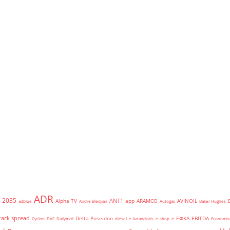
ADR
2035
ANT1
Alpha TV
app
ARAMCO
AVINOIL
adblue
Andre Bledjian
Autogas
Baker Hughes
rack spread
Delta Poseidon
e-ΕΦΚΑ
EBITDA
Cyclon
DAF
Dailymail
diesel
e-katanalotis
e-shop
Economis