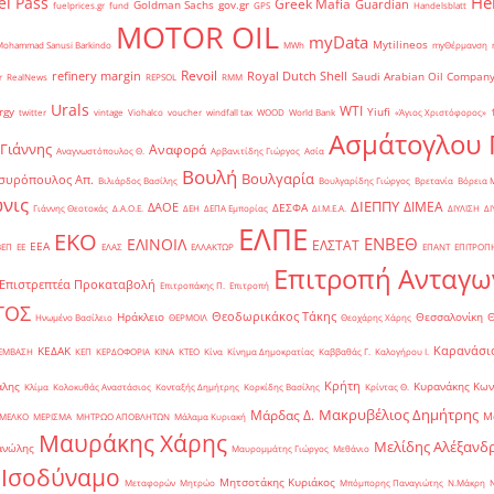
He
el Pass
Greek Mafia
Guardian
Goldman Sachs
gov.gr
fuelprices.gr
fund
GPS
Handelsblatt
MOTOR OIL
myData
Mytilineos
Mohammad Sanusi Barkindo
MWh
myΘέρμανση
Revoil
refinery margin
Royal Dutch Shell
Saudi Arabian Oil Compan
r
RealNews
REPSOL
RMM
Urals
WTI
rgy
Yiufi
twitter
vintage
Viohalco
voucher
windfall tax
WOOD
World Bank
«Άγιος Χριστόφορος»
΄
Ασμάτογλου 
 Γιάννης
Αναφορά
Αναγνωστόπουλος Θ.
Αρβανιτίδης Γιώργος
Ασία
Βουλή
Βουλγαρία
συρόπουλος Απ.
Βιλιάρδος Βασίλης
Βουλγαρίδης Γιώργος
Βρετανία
Βόρεια 
νις
ΔΙΕΠΠΥ
ΔΙΜΕΑ
ΔΑΟΕ
ΔΕΣΦΑ
Γιάννης Θεοτοκάς
Δ.Α.Ο.Ε.
ΔΕΗ
ΔΕΠΑ Εμπορίας
ΔΙ.Μ.Ε.Α.
ΔΙΥΛΙΣΗ
ΔΙ
ΕΛΠΕ
ΕΚΟ
ΕΝΒΕΘ
ΕΛΙΝΟΙΛ
ΕΛΣΤΑΤ
ΕΕΑ
ΒΕΠ
ΕΕ
ΕΛΑΣ
ΕΛΛΑΚΤΩΡ
ΕΠΑΝΤ
ΕΠΙΤΡΟΠ
Επιτροπή Ανταγω
Επιστρεπτέα Προκαταβολή
Επιτροπάκης Π.
Επιτροπή
ΤΟΣ
Θεοδωρικάκος Τάκης
Ηράκλειο
Θεσσαλονίκη
Ηνωμένο Βασίλειο
ΘΕΡΜΟΙΛ
Θεοχάρης Χάρης
Καρανάσιο
ΚΕΔΑΚ
ΡΕΜΒΑΣΗ
ΚΕΠ
ΚΕΡΔΟΦΟΡΙΑ
ΚΙΝΑ
ΚΤΕΟ
Κίνα
Κίνημα Δημοκρατίας
Καββαθάς Γ.
Καλογήρου Ι.
Κρήτη
άλης
Κυρανάκης Κων
Κλίμα
Κολοκυθάς Αναστάσιος
Κονταξής Δημήτρης
Κορκίδης Βασίλης
Κρίντας Θ.
Μακρυβέλιος Δημήτρης
Μάρδας Δ.
Μ
ΜΕΛΚΟ
ΜΕΡΙΣΜΑ
ΜΗΤΡΩΟ ΑΠΟΒΛΗΤΩΝ
Μάλαμα Κυριακή
Μαυράκης Χάρης
Μελίδης Αλέξανδ
ανώλης
Μαυρομμάτης Γιώργος
Μεθάνιο
 Ισοδύναμο
Μητσοτάκης Κυριάκος
Μεταφορών
Μητρώο
Μπόμπορης Παναγιώτης
Ν.Μάκρη