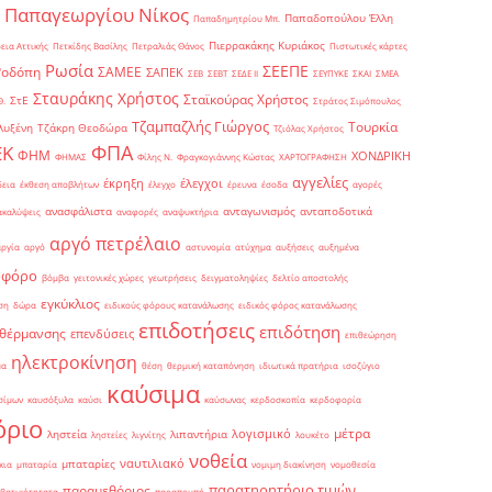
Παπαγεωργίου Νίκος
Παπαδοπούλου Έλλη
Παπαδημητρίου Μπ.
Πιερρακάκης Κυριάκος
εια Αττικής
Πετκίδης Βασίλης
Πετραλιάς Θάνος
Πιστωτικές κάρτες
Ρωσία
ΣΕΕΠΕ
Ροδόπη
ΣΑΜΕΕ
ΣΑΠΕΚ
ΣΕΒ
ΣΕΒΤ
ΣΕΔΕ ΙΙ
ΣΕΥΠΥΚΕ
ΣΚΑΙ
ΣΜΕΑ
Σταυράκης Χρήστος
Σταϊκούρας Χρήστος
ΣτΕ
Θ.
Στράτος Σιμόπουλος
Τζαμπαζλής Γιώργος
Τουρκία
λυξένη
Τζάκρη Θεοδώρα
Τζιόλας Χρήστος
ΦΠΑ
ΕΚ
ΦΗΜ
ΧΟΝΔΡΙΚΗ
ΦΗΜΑΣ
Φίλης Ν.
Φραγκογιάννης Κώστας
ΧΑΡΤΟΓΡΑΦΗΣΗ
αγγελίες
έκρηξη
έλεγχοι
δεια
έκθεση αποβλήτων
έλεγχο
έρευνα
έσοδα
αγορές
ανασφάλιστα
ανταγωνισμός
ανταποδοτικά
ακαλύψεις
αναφορές
αναψυκτήρια
αργό πετρέλαιο
αργία
αργό
αστυνομία
ατύχημα
αυξήσεις
αυξημένα
οφόρο
βόμβα
γειτονικές χώρες
γεωτρήσεις
δειγματοληψίες
δελτίο αποστολής
εγκύκλιος
ση
δώρα
ειδικούς φόρους κατανάλωσης
ειδικός φόρος κατανάλωσης
επιδοτήσεις
επιδότηση
 θέρμανσης
επενδύσεις
επιθεώρηση
ηλεκτροκίνηση
μα
θέση
θερμική καταπόνηση
ιδιωτικά πρατήρια
ισοζύγιο
καύσιμα
σίμων
καυσόξυλα
καύσι
καύσωνας
κερδοσκοπία
κερδοφορία
όριο
μέτρα
λογισμικό
ληστεία
λιπαντήρια
ληστείες
λιγνίτης
λουκέτο
νοθεία
ναυτιλιακό
μπαταρίες
κια
μπαταρία
νομιμη διακίνηση
νομοθεσία
παρατηρητήριο τιμών
παραμεθόριος
βατικότητατα
παραπομπή