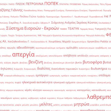
ΠΟΠΕΚ
ΠΕΤΡΟΛΙΝΑ
ΠΑΣΟΚ
ΡΑΤΑΣΗ
ΠΑΡΙΣΙ
ΠΡΑΤΗΡΙΑ
ΠΡΟΘΕΣΜΙΑ
Πάνας Απόστολος
Πέτη Πέρκα
ζήσης Γιάννης
Παπαθανάσης Νίκος
Παπαμιχαήλ Σωτήρης
Παπασταύρου Σταύρος
Παραπολιτικά
Περιφέρ
Πούλου Γιώτα
ΡΑΕ
ς Γιάννης
Πολωνία
Πρέβεζα
Πρατηριούχοι
Προκοπίου Γ.
Πρωθυπουργό
Πυροσβεστική
Σιάμισιης Ανδρέας
Σκρέκας Κώστας
Σαμόλης Λ.
 Αντώνης
Σαουδική Αραβία
Σβίγκου Ρ.
Σκυλακάκης 
Σύστημα Εισροών - Εκροών
ΤΕΑΠΥΚ
Ταπρατζή Πο
νταξη
ΤΑΜΕΙΟ
Ταγαράς Νίκος
Φ
Γιώργος
Τσεχία
Τσιάρας Κωνσταντίνος
ΥΜΕ
Υπουργείο Εργασίας Κοινωνικών Ασφαλίσεων
Υπουργό Ανάπτυξης
ς Αλ.
Χατζηθεοδοσίου Γ.
Χουρδάκης Μιχαήλ
Χρηστίδου Ραλλία
Χατζηνικολάου Ν.
Χρηματιστήριο
ά
αδειοδότηση
ρότες
αγωγός
αμόλυβδη
αεροπορικά καύσιμα
αιτήματα
ανάκτηση ατμών
αναβάθμιση
αν
απεργία
απόβλητα
απόδειξη
ς
απαλλαγή
αποζημίωση
αποτελέσματα
απόσυρση
απόφαση
βενζίνη
βυτιοφόρα
βυτι
βυτίο
τές
αύξηση
βαρέλι
βενζίνες
βενζίνης
βιοκαύσιμα
βιοντίζελ
διαλύτες
διυλιστήρια
δηλώσεις
διασύνδεση ταμειακών
διάρρηξη
διαγωνισμός
δικαστήριο
δό
ών
επίδομα
εμπάργκο
εισφορά αλληλεγγύης
εισφορές
εμπρησμός
εμπόριο
ενεργειακή κρίση
ενισχύσεις
ηλεκτρικά αυτοκίνητα
ευρώ
ηλεκτρικά οχήματα
ρηση
εταιρείες
ηλεκτρικά ποδήλατα
ηλεκτρικό ρεύ
κέρδη
κίνητρα
καταγγελίες
κατανάλωση
θέτης
κάμερα ασφαλείας
κακοκαιρία
κανονισμός
κατάρτιση
καυ
λαθρεμπ
 καυσίμων
κράνος
κράτος
κυβέρνηση
κυβικά
κυρώσεις
λίτρων
λαθραία
λαθρεμπορία
μητρώα
μελέτες
ρα προστασίας
μαφία
μείωση
μειώσεις
μελέτη
μεταφορικές
μικρόβια
μικτά κλιμά
έτρηση
παραβατικότητα
παράταση
οδηγοί
ορυκτά καύσιμα
παραβάσεις
παραβάτικότητα
παρα