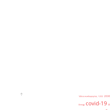
2030
'άδεια κυκλοφορίας
1202
covid-19
c
Energy