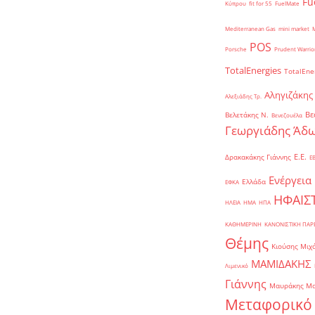
Fu
Κύπρου
fit for 55
FuelMate
Mediterranean Gas
mini market
POS
Porsche
Prudent Warrio
TotalEnergies
TotalEne
Αληγιζάκης
Αλεξιάδης Τρ.
Βε
Βελετάκης Ν.
Βενεζουέλα
Γεωργιάδης Άδω
Ε.Ε.
Δρακακάκης Γιάννης
Ε
Ενέργεια
Ελλάδα
ΕΦΚΑ
ΗΦΑΙΣ
ΗΛΕΙΑ
ΗΜΑ
ΗΠΑ
ΚΑΘΗΜΕΡΙΝΗ
ΚΑΝΟΝΙΣΤΙΚΗ ΠΑ
Θέμης
Κιούσης Μιχ
ΜΑΜΙΔΑΚΗΣ
Λιμενικό
Γιάννης
Μαυράκης Μ
Μεταφορικό