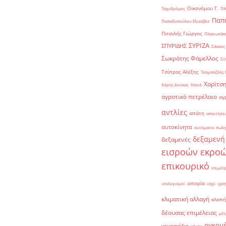
Οικονόμου Γ.
Ταχυδρόμος
ΠΑ
Παπα
Παπαδοπούλου Ελισάβετ
Πιτσιλής Γιώργος
Πλακιωτάκη
ΣΥΡΙΖΑ
ΣΠΥΡΙΔΗΣ
Σάκκος
Σωκράτης Φάμελλος
Σύ
Τσίπρας Αλέξης
Τσαμπαζλής 
Χαρίτση
Χάρης Δούκας
Χανιά
αγροτικό πετρέλαιο
αγ
αντλίες
απάτη
απαιτήσει
αυτοκίνητα
αυτόματοι πωλη
δεξαμενή
δεξαμενές
εισροών εκρο
επικουρικό
επιμέτ
ιστορία
ισολογισμοί
ισχύ
ιχνη
κλιματική αλλαγή
κλοπή
δέουσας επιμέλειας
μέτ
ογκομ
νομοσχέδιο
νόμος