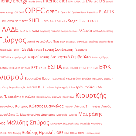
lleniQ Energy
interlock
LNG
IRIS
LPG
Inside Story
kWh
LANA
LG
LPC
Lukoil
OPEC
PLATTS
OPEC+
newsauto.gr
OIL ONE
Open TV
Optima Bank
Petrolina
SHELL
Stage II
self-test
y
TEXACO
SECU-TECH
SKG
Sokol
Sri Lanka
sts
ΑΑΔΕ
Αλβανία
ΑΦΜ
1
ΑΟΖ
ΑΠΕ
Αγγελική Ναταλία Αδαμοπούλου
Αλεξανδρούπολη
Γιώργος
Αχτσιόγλου Έφη
Αττική
ΒΕΘ
Βέττας Ι.
Βαλκάνια
Βασίλης Βασιλειάδης
Γενική Συνέλευση
ΓΣΕΒΕΕ
Γερμανία
Μακεδονία
ΓΕΜΗ
Γαλλία
Διοικητικό Συμβούλιο
Διαβούλευση
ΥΛΙΣΤΗΡΙΑ
Δαγούμας Θ.
Δούκας Χάρης
ΕΦΚ
ΕΣΠΑ
ΕΡΤ
ΕΣΕΚ
Η ΑΝΤΑΓΩΝΙΣΜΟΥ
ΕΡΓΑΝΗ
ΕΣΥΔ
ΕΤΕΑΕΠ
ΕΤΕΚΑ
ΕΤΕπ
ΕΥΠ
νισμού
Ευρωπαϊκή Ένωση
Ευρωπαϊκό Κοινοβούλιο
Ευρώπη
ΗELLENiQ ENERGY
Ιταλία
ΙΟΒΕ
Ιράν
ΚΑΔ
Θράκη
Θωμαδάκης Μ.
ΙΝΕ-ΓΣΕΕ
Ικόνιο
Ιλχάν Αχμέτ
Ινδία
Κιουρτζής
ς Π.
Κατρίνης Μανώλης
Κεγκέρογλου Βασίλης
Κερατσίνι
Κώτσος Ευάγγελος
Κύπρος
σταντίνος
Λάτσης Σπ.
Λιανός Ι.
ΛΙΒΕΡΙΑ
Λέσβος
Μαυράκης
αμουλάκης Χ.
Μαρκόπουλος Δημήτρης
Μασαλής Γιώργος
Μελίδης Σπύρος
ρος
Μελισσανίδης Δημήτρης
Μερελής Κυριάκος
Ξυδάκης Ηρακλής
ΟΒΕ
ΝΑΞΟΣ
Νέα Μάκρη
ΟΓΑ
ΟΟΣΑ
ΟΦΑΕ
Οικονομικός