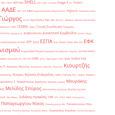
SHELL
Stage II
self-test
y
TEXACO
SECU-TECH
SKG
Sokol
Sri Lanka
sts
ΑΑΔΕ
Αλβανία
ΑΦΜ
1
ΑΟΖ
ΑΠΕ
Αγγελική Ναταλία Αδαμοπούλου
Αλεξανδρούπολη
Γιώργος
Αχτσιόγλου Έφη
Αττική
ΒΕΘ
Βέττας Ι.
Βαλκάνια
Βασίλης Βασιλειάδης
Γενική Συνέλευση
ΓΣΕΒΕΕ
Γερμανία
Μακεδονία
ΓΕΜΗ
Γαλλία
Διοικητικό Συμβούλιο
Διαβούλευση
ΥΛΙΣΤΗΡΙΑ
Δαγούμας Θ.
Δούκας Χάρης
ΕΦΚ
ΕΣΠΑ
ΕΡΤ
ΕΣΕΚ
Η ΑΝΤΑΓΩΝΙΣΜΟΥ
ΕΡΓΑΝΗ
ΕΣΥΔ
ΕΤΕΑΕΠ
ΕΤΕΚΑ
ΕΤΕπ
ΕΥΠ
νισμού
Ευρωπαϊκή Ένωση
Ευρωπαϊκό Κοινοβούλιο
Ευρώπη
ΗELLENiQ ENERGY
Ιταλία
ΙΟΒΕ
Ιράν
ΚΑΔ
Θράκη
Θωμαδάκης Μ.
ΙΝΕ-ΓΣΕΕ
Ικόνιο
Ιλχάν Αχμέτ
Ινδία
Κιουρτζής
ς Π.
Κατρίνης Μανώλης
Κεγκέρογλου Βασίλης
Κερατσίνι
Κώτσος Ευάγγελος
Κύπρος
σταντίνος
Λάτσης Σπ.
Λιανός Ι.
ΛΙΒΕΡΙΑ
Λέσβος
Μαυράκης
αμουλάκης Χ.
Μαρκόπουλος Δημήτρης
Μασαλής Γιώργος
Μελίδης Σπύρος
ρος
Μελισσανίδης Δημήτρης
Μερελής Κυριάκος
Ξυδάκης Ηρακλής
ΟΒΕ
ΝΑΞΟΣ
Νέα Μάκρη
ΟΓΑ
ΟΟΣΑ
ΟΦΑΕ
Οικονομικός
Παπαγεωργίου Νίκος
Παπαδοπούλου Έλλη
Παπαδημητρίου Μπ.
Πιερρακάκης Κυριάκος
εια Αττικής
Πετκίδης Βασίλης
Πετραλιάς Θάνος
Πιστωτικές κάρτες