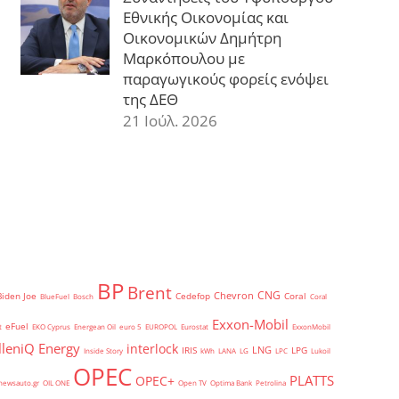
Εθνικής Οικονομίας και
Οικονομικών Δημήτρη
Μαρκόπουλου με
παραγωγικούς φορείς ενόψει
της ΔΕΘ
21 Ιούλ. 2026
BP
Brent
CNG
Chevron
Biden Joe
Cedefop
Coral
BlueFuel
Bosch
Coral
Exxon-Mobil
eFuel
t
EKO Cyprus
Energean Oil
euro 5
EUROPOL
Eurostat
ExxonMobil
lleniQ Energy
interlock
LNG
IRIS
LPG
Inside Story
kWh
LANA
LG
LPC
Lukoil
OPEC
PLATTS
OPEC+
newsauto.gr
OIL ONE
Open TV
Optima Bank
Petrolina