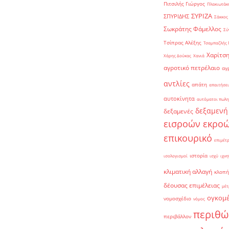
Πιτσιλής Γιώργος
Πλακιωτάκη
ΣΥΡΙΖΑ
ΣΠΥΡΙΔΗΣ
Σάκκος
Σωκράτης Φάμελλος
Σύ
Τσίπρας Αλέξης
Τσαμπαζλής 
Χαρίτση
Χάρης Δούκας
Χανιά
αγροτικό πετρέλαιο
αγ
αντλίες
απάτη
απαιτήσει
αυτοκίνητα
αυτόματοι πωλη
δεξαμενή
δεξαμενές
εισροών εκρο
επικουρικό
επιμέτ
ιστορία
ισολογισμοί
ισχύ
ιχνη
κλιματική αλλαγή
κλοπή
δέουσας επιμέλειας
μέτ
ογκομ
νομοσχέδιο
νόμος
περιθώ
περιβάλλον