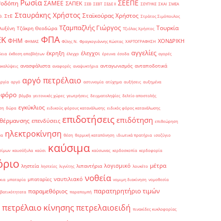
Ρωσία
ΣΕΕΠΕ
Ροδόπη
ΣΑΜΕΕ
ΣΑΠΕΚ
ΣΕΒ
ΣΕΒΤ
ΣΕΔΕ ΙΙ
ΣΕΥΠΥΚΕ
ΣΚΑΙ
ΣΜΕΑ
Σταυράκης Χρήστος
Σταϊκούρας Χρήστος
ΣτΕ
Θ.
Στράτος Σιμόπουλος
Τζαμπαζλής Γιώργος
Τουρκία
λυξένη
Τζάκρη Θεοδώρα
Τζιόλας Χρήστος
ΦΠΑ
ΕΚ
ΦΗΜ
ΧΟΝΔΡΙΚΗ
ΦΗΜΑΣ
Φίλης Ν.
Φραγκογιάννης Κώστας
ΧΑΡΤΟΓΡΑΦΗΣΗ
αγγελίες
έκρηξη
έλεγχοι
δεια
έκθεση αποβλήτων
έλεγχο
έρευνα
έσοδα
αγορές
ανασφάλιστα
ανταγωνισμός
ανταποδοτικά
ακαλύψεις
αναφορές
αναψυκτήρια
αργό πετρέλαιο
αργία
αργό
αστυνομία
ατύχημα
αυξήσεις
αυξημένα
οφόρο
βόμβα
γειτονικές χώρες
γεωτρήσεις
δειγματοληψίες
δελτίο αποστολής
εγκύκλιος
ση
δώρα
ειδικούς φόρους κατανάλωσης
ειδικός φόρος κατανάλωσης
επιδοτήσεις
επιδότηση
 θέρμανσης
επενδύσεις
επιθεώρηση
ηλεκτροκίνηση
μα
θέση
θερμική καταπόνηση
ιδιωτικά πρατήρια
ισοζύγιο
καύσιμα
σίμων
καυσόξυλα
καύσι
καύσωνας
κερδοσκοπία
κερδοφορία
όριο
μέτρα
λογισμικό
ληστεία
λιπαντήρια
ληστείες
λιγνίτης
λουκέτο
νοθεία
ναυτιλιακό
μπαταρίες
κια
μπαταρία
νομιμη διακίνηση
νομοθεσία
παρατηρητήριο τιμών
παραμεθόριος
βατικότητατα
παραπομπή
πετρέλαιο κίνησης
πετρελαιοειδή
πινακίδες κυκλοφορίας