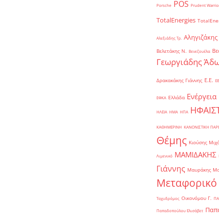
POS
Porsche
Prudent Warrio
TotalEnergies
TotalEne
Αληγιζάκης
Αλεξιάδης Τρ.
Βε
Βελετάκης Ν.
Βενεζουέλα
Γεωργιάδης Άδω
Ε.Ε.
Δρακακάκης Γιάννης
Ε
Ενέργεια
Ελλάδα
ΕΦΚΑ
ΗΦΑΙΣ
ΗΛΕΙΑ
ΗΜΑ
ΗΠΑ
ΚΑΘΗΜΕΡΙΝΗ
ΚΑΝΟΝΙΣΤΙΚΗ ΠΑ
Θέμης
Κιούσης Μιχ
ΜΑΜΙΔΑΚΗΣ
Λιμενικό
Γιάννης
Μαυράκης Μ
Μεταφορικό
Οικονόμου Γ.
Ταχυδρόμος
ΠΑ
Παπα
Παπαδοπούλου Ελισάβετ