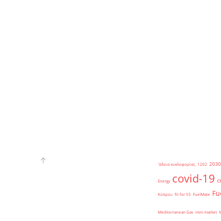
2030
'άδεια κυκλοφορίας
1202
covid-19
c
Energy
Fu
Κύπρου
fit for 55
FuelMate
Mediterranean Gas
mini market