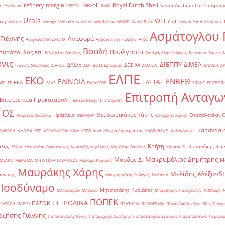
Revoil
refinery margin
Royal Dutch Shell
Saudi Arabian Oil Compan
r
RealNews
REPSOL
RMM
Urals
WTI
rgy
Yiufi
twitter
vintage
Viohalco
voucher
windfall tax
WOOD
World Bank
«Άγιος Χριστόφορος»
΄
Ασμάτογλου 
 Γιάννης
Αναφορά
Αναγνωστόπουλος Θ.
Αρβανιτίδης Γιώργος
Ασία
Βουλή
Βουλγαρία
συρόπουλος Απ.
Βιλιάρδος Βασίλης
Βουλγαρίδης Γιώργος
Βρετανία
Βόρεια 
νις
ΔΙΕΠΠΥ
ΔΙΜΕΑ
ΔΑΟΕ
ΔΕΣΦΑ
Γιάννης Θεοτοκάς
Δ.Α.Ο.Ε.
ΔΕΗ
ΔΕΠΑ Εμπορίας
ΔΙ.Μ.Ε.Α.
ΔΙΥΛΙΣΗ
ΔΙ
ΕΛΠΕ
ΕΚΟ
ΕΝΒΕΘ
ΕΛΙΝΟΙΛ
ΕΛΣΤΑΤ
ΕΕΑ
ΒΕΠ
ΕΕ
ΕΛΑΣ
ΕΛΛΑΚΤΩΡ
ΕΠΑΝΤ
ΕΠΙΤΡΟΠ
Επιτροπή Ανταγω
Επιστρεπτέα Προκαταβολή
Επιτροπάκης Π.
Επιτροπή
ΤΟΣ
Θεοδωρικάκος Τάκης
Ηράκλειο
Θεσσαλονίκη
Ηνωμένο Βασίλειο
ΘΕΡΜΟΙΛ
Θεοχάρης Χάρης
Καρανάσιο
ΚΕΔΑΚ
ΡΕΜΒΑΣΗ
ΚΕΠ
ΚΕΡΔΟΦΟΡΙΑ
ΚΙΝΑ
ΚΤΕΟ
Κίνα
Κίνημα Δημοκρατίας
Καββαθάς Γ.
Καλογήρου Ι.
Κρήτη
άλης
Κυρανάκης Κων
Κλίμα
Κολοκυθάς Αναστάσιος
Κονταξής Δημήτρης
Κορκίδης Βασίλης
Κρίντας Θ.
Μακρυβέλιος Δημήτρης
Μάρδας Δ.
Μ
ΜΕΛΚΟ
ΜΕΡΙΣΜΑ
ΜΗΤΡΩΟ ΑΠΟΒΛΗΤΩΝ
Μάλαμα Κυριακή
Μαυράκης Χάρης
Μελίδης Αλέξανδ
ανώλης
Μαυρομμάτης Γιώργος
Μεθάνιο
 Ισοδύναμο
Μητσοτάκης Κυριάκος
Μεταφορών
Μητρώο
Μπόμπορης Παναγιώτης
Ν.Μάκρη
ΠΟΠΕΚ
ΠΕΤΡΟΛΙΝΑ
ΠΑΣΟΚ
ΡΑΤΑΣΗ
ΠΑΡΙΣΙ
ΠΡΑΤΗΡΙΑ
ΠΡΟΘΕΣΜΙΑ
Πάνας Απόστολος
Πέτη Πέρκα
ζήσης Γιάννης
Παπαθανάσης Νίκος
Παπαμιχαήλ Σωτήρης
Παπασταύρου Σταύρος
Παραπολιτικά
Περιφέρ