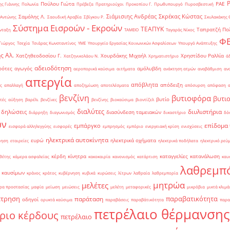
Πούλου Γιώτα
ΡΑΕ
ς Γιάννης
Πολωνία
Πρέβεζα
Πρατηριούχοι
Προκοπίου Γ.
Πρωθυπουργό
Πυροσβεστική
Σιάμισιης Ανδρέας
Σκρέκας Κώστας
Σαμόλης Λ.
 Αντώνης
Σαουδική Αραβία
Σβίγκου Ρ.
Σκυλακάκης 
Σύστημα Εισροών - Εκροών
ΤΕΑΠΥΚ
Ταπρατζή Πο
νταξη
ΤΑΜΕΙΟ
Ταγαράς Νίκος
Φ
Γιώργος
Τσεχία
Τσιάρας Κωνσταντίνος
ΥΜΕ
Υπουργείο Εργασίας Κοινωνικών Ασφαλίσεων
Υπουργό Ανάπτυξης
ς Αλ.
Χατζηθεοδοσίου Γ.
Χουρδάκης Μιχαήλ
Χρηστίδου Ραλλία
Χατζηνικολάου Ν.
Χρηματιστήριο
ά
αδειοδότηση
ρότες
αγωγός
αμόλυβδη
αεροπορικά καύσιμα
αιτήματα
ανάκτηση ατμών
αναβάθμιση
αν
απεργία
απόβλητα
απόδειξη
ς
απαλλαγή
αποζημίωση
αποτελέσματα
απόσυρση
απόφαση
βενζίνη
βυτιοφόρα
βυτι
βυτίο
τές
αύξηση
βαρέλι
βενζίνες
βενζίνης
βιοκαύσιμα
βιοντίζελ
διαλύτες
διυλιστήρια
δηλώσεις
διασύνδεση ταμειακών
διάρρηξη
διαγωνισμός
δικαστήριο
δό
ών
επίδομα
εμπάργκο
εισφορά αλληλεγγύης
εισφορές
εμπρησμός
εμπόριο
ενεργειακή κρίση
ενισχύσεις
ηλεκτρικά αυτοκίνητα
ευρώ
ηλεκτρικά οχήματα
ρηση
εταιρείες
ηλεκτρικά ποδήλατα
ηλεκτρικό ρεύ
κέρδη
κίνητρα
καταγγελίες
κατανάλωση
θέτης
κάμερα ασφαλείας
κακοκαιρία
κανονισμός
κατάρτιση
καυ
λαθρεμπ
 καυσίμων
κράνος
κράτος
κυβέρνηση
κυβικά
κυρώσεις
λίτρων
λαθραία
λαθρεμπορία
μητρώα
μελέτες
ρα προστασίας
μαφία
μείωση
μειώσεις
μελέτη
μεταφορικές
μικρόβια
μικτά κλιμά
έτρηση
παραβατικότητα
παράταση
οδηγοί
ορυκτά καύσιμα
παραβάσεις
παραβάτικότητα
παρα
πετρέλαιο θέρμανσης
ριο κέρδους
πετρέλαιο