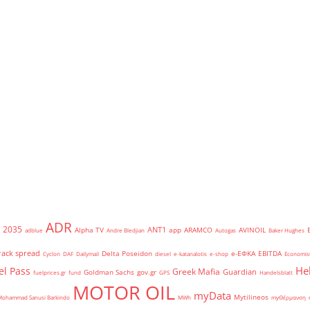
ADR
2035
ANT1
Alpha TV
app
ARAMCO
AVINOIL
adblue
Andre Bledjian
Autogas
Baker Hughes
rack spread
Delta Poseidon
e-ΕΦΚΑ
EBITDA
Cyclon
DAF
Dailymail
diesel
e-katanalotis
e-shop
Economis
He
el Pass
Greek Mafia
Guardian
Goldman Sachs
gov.gr
fuelprices.gr
fund
GPS
Handelsblatt
MOTOR OIL
myData
Mytilineos
Mohammad Sanusi Barkindo
MWh
myΘέρμανση