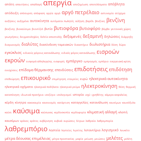
απεργία
απόβλητα
απάτη
απαιτήσεις
απαλλαγή
αποζημίωση
αποτελέσματα
αργό πετρέλαιο
απόδειξη
απόσυρση
απόφαση
αργία
αργό
αστυνομία
ατύχημα
βενζίνη
αυτοκίνητα
αυξήσεις
αυξημένα
αυτόματοι πωλητές
αύξηση
βαρέλι
βενζίνες
βυτιοφόρα
βυτιοφόρο
βυτίο
βενζίνης
βιοκαύσιμα
βιοντίζελ
βόμβα
γειτονικές χώρες
δεξαμενή
δεξαμενές
δηλώσεις
γεωτρήσεις
δειγματοληψίες
δελτίο αποστολής
διάρρηξη
διαλύτες
διυλιστήρια
διασύνδεση ταμειακών
διαγωνισμός
δικαστήριο
δόση
δώρα
εισροών
εγκύκλιος
ειδικούς φόρους κατανάλωσης
ειδικός φόρος κατανάλωσης
εκροών
εμπάργκο
εισφορά αλληλεγγύης
εισφορές
εμπρησμός
εμπόριο
ενεργειακή κρίση
επιδοτήσεις
επιδότηση
επίδομα θέρμανσης
επενδύσεις
ενισχύσεις
επικουρικό
ηλεκτρικά αυτοκίνητα
ευρώ
επιθεώρηση
επιμέτρηση
εταιρείες
ηλεκτροκίνηση
ηλεκτρικά οχήματα
ηλεκτρικά ποδήλατα
ηλεκτρικό ρεύμα
θέση
θερμική
ιστορία
καταπόνηση
ιδιωτικά πρατήρια
ισοζύγιο
ισολογισμοί
ισχύ
ιχνηθέτης
κάμερα ασφαλείας
κέρδη
κίνητρα
καταγγελίες
κατανάλωση
κακοκαιρία
κανονισμός
κατάρτιση
καυσίμων
καυσόξυλα
καύσιμα
κλιματική αλλαγή
κλοπή
καύσι
καύσωνας
κερδοσκοπία
κερδοφορία
καυσίμων
κράνος
κράτος
κυβέρνηση
κυβικά
κυρώσεις
λίτρων
λαθραία
λαθρεμπορία
λαθρεμπόριο
λογισμικό
ληστεία
λιπαντήρια
ληστείες
λιγνίτης
λουκέτο
μελέτες
μέτρα δέουσας επιμέλειας
μέτρα προστασίας
μαφία
μείωση
μειώσεις
μελέτη