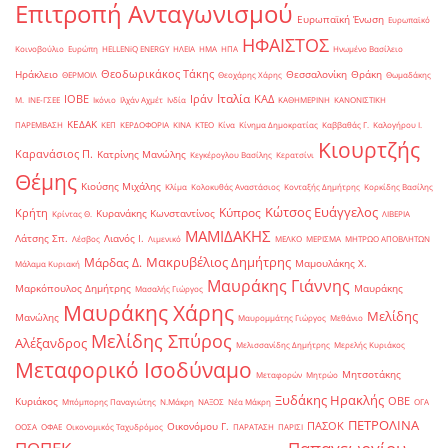
Επιτροπή Ανταγωνισμού
Ευρωπαϊκή Ένωση
Ευρωπαϊκό
ΗΦΑΙΣΤΟΣ
Κοινοβούλιο
Ευρώπη
ΗELLENiQ ENERGY
ΗΛΕΙΑ
ΗΜΑ
ΗΠΑ
Ηνωμένο Βασίλειο
Θεοδωρικάκος Τάκης
Ηράκλειο
Θεσσαλονίκη
Θράκη
ΘΕΡΜΟΙΛ
Θεοχάρης Χάρης
Θωμαδάκης
Ιταλία
ΙΟΒΕ
Ιράν
ΚΑΔ
Μ.
ΙΝΕ-ΓΣΕΕ
Ικόνιο
Ιλχάν Αχμέτ
Ινδία
ΚΑΘΗΜΕΡΙΝΗ
ΚΑΝΟΝΙΣΤΙΚΗ
ΚΕΔΑΚ
ΠΑΡΕΜΒΑΣΗ
ΚΕΠ
ΚΕΡΔΟΦΟΡΙΑ
ΚΙΝΑ
ΚΤΕΟ
Κίνα
Κίνημα Δημοκρατίας
Καββαθάς Γ.
Καλογήρου Ι.
Κιουρτζής
Καρανάσιος Π.
Κατρίνης Μανώλης
Κεγκέρογλου Βασίλης
Κερατσίνι
Θέμης
Κιούσης Μιχάλης
Κλίμα
Κολοκυθάς Αναστάσιος
Κονταξής Δημήτρης
Κορκίδης Βασίλης
Κώτσος Ευάγγελος
Κύπρος
Κρήτη
Κυρανάκης Κωνσταντίνος
Κρίντας Θ.
ΛΙΒΕΡΙΑ
ΜΑΜΙΔΑΚΗΣ
Λάτσης Σπ.
Λιανός Ι.
Λέσβος
Λιμενικό
ΜΕΛΚΟ
ΜΕΡΙΣΜΑ
ΜΗΤΡΩΟ ΑΠΟΒΛΗΤΩΝ
Μακρυβέλιος Δημήτρης
Μάρδας Δ.
Μαμουλάκης Χ.
Μάλαμα Κυριακή
Μαυράκης Γιάννης
Μαρκόπουλος Δημήτρης
Μαυράκης
Μασαλής Γιώργος
Μαυράκης Χάρης
Μελίδης
Μανώλης
Μαυρομμάτης Γιώργος
Μεθάνιο
Μελίδης Σπύρος
Αλέξανδρος
Μελισσανίδης Δημήτρης
Μερελής Κυριάκος
Μεταφορικό Ισοδύναμο
Μητσοτάκης
Μεταφορών
Μητρώο
Ξυδάκης Ηρακλής
ΟΒΕ
Κυριάκος
Μπόμπορης Παναγιώτης
Ν.Μάκρη
ΝΑΞΟΣ
Νέα Μάκρη
ΟΓΑ
ΠΕΤΡΟΛΙΝΑ
ΠΑΣΟΚ
Οικονόμου Γ.
ΟΟΣΑ
ΟΦΑΕ
Οικονομικός Ταχυδρόμος
ΠΑΡΑΤΑΣΗ
ΠΑΡΙΣΙ