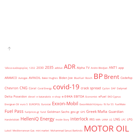
ADR
2035
ANT1
2030
Alpha TV
app
'άδεια κυκλοφορίας
1202
adblue
Andre Bledjian
BP
Brent
ARAMCO
AVINOIL
Biden Joe
Cedefop
Autogas
Baker Hughes
BlueFuel
Bosch
covid-19
CNG
Chevron
crack spread
Coral
Coral Energy
Cyclon
DAF
Dailymail
Delta Poseidon
e-ΕΦΚΑ
EBITDA
eFuel
diesel
e-katanalotis
e-shop
Economist
EKO Cyprus
Exxon-Mobil
Energean Oil
euro 5
EUROPOL
Eurostat
ExxonMobil Κύπρου
fit for 55
FuelMate
Fuel Pass
Greek Mafia
Guardian
Goldman Sachs
gov.gr
fuelprices.gr
fund
GPS
HelleniQ Energy
interlock
LNG
IRIS
LPG
Handelsblatt
Inside Story
kWh
LANA
LG
LPC
MOTOR OIL
Lukoil
Mediterranean Gas
mini market
Mohammad Sanusi Barkindo