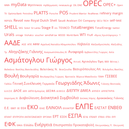
OPEC
myData
OPEC+
Mytilineos
MWh
myΘέρμανση
newsauto.gr
OIL ONE
Open
POS
PLATTS
refinery margin
TV
Optima Bank
Petrolina
Porsche
Prudent Warrior
RealNews
Revoil
Royal Dutch Shell
self-test
Saudi Arabian Oil Company
REPSOL
RMM
SECU-TECH
SHELL
TotalEnergies
Stage II
TEXACO
TotalEnergy
SKG
Sokol
Sri Lanka
sts
twitter
Urals
WTI
Yiufi
vintage
Viohalco
voucher
windfall tax
WOOD
World Bank
«Άγιος Χριστόφορος»
΄1
ΑΑΔΕ
Αλβανία
ΑΦΜ
ΑΟΖ
ΑΠΕ
Αγγελική Ναταλία Αδαμοπούλου
Αλεξανδρούπολη
Αλεξιάδης
Αληγιζάκης Γιάννης
Αναφορά
Τρ.
Αναγνωστόπουλος Θ.
Αρβανιτίδης Γιώργος
Ασία
Ασμάτογλου Γιώργος
Αχτσιόγλου Έφη
Αττική
ΒΕΘ
Βέττας Ι.
Βεσυρόπουλος Απ.
Βελετάκης Ν.
Βαλκάνια
Βασίλης Βασιλειάδης
Βενεζουέλα
Βιλιάρδος Βασίλης
Βουλή
Βουλγαρία
ΓΣΕΒΕΕ
Βουλγαρίδης Γιώργος
Βρετανία
Βόρεια Μακεδονία
ΓΕΜΗ
Γεωργιάδης Άδωνις
Γενική Συνέλευση
Γερμανία
Γαλλία
Γιάννης Θεοτοκάς
ΔΙΕΠΠΥ
ΔΙΜΕΑ
ΔΑΟΕ
ΔΕΣΦΑ
Δ.Α.Ο.Ε.
ΔΕΗ
ΔΕΠΑ Εμπορίας
ΔΙ.Μ.Ε.Α.
ΔΙΥΛΙΣΗ
ΔΙΥΛΙΣΤΗΡΙΑ
Διοικητικό Συμβούλιο
Διαβούλευση
Δρακακάκης Γιάννης
Δαγούμας Θ.
Δούκας Χάρης
ΕΛΠΕ
ΕΚΟ
ΕΝΒΕΘ
ΕΛΙΝΟΙΛ
ΕΛΣΤΑΤ
Ε.Ε.
ΕΕΑ
ΕΒΕΠ
ΕΕ
ΕΛΑΣ
ΕΛΛΑΚΤΩΡ
ΕΣΠΑ
ΕΡΤ
ΕΣΕΚ
ΕΠΑΝΤ
ΕΠΙΤΡΟΠΗ ΑΝΤΑΓΩΝΙΣΜΟΥ
ΕΡΓΑΝΗ
ΕΣΥΔ
ΕΤΕΑΕΠ
ΕΤΕΚΑ
ΕΤΕπ
ΕΥΠ
ΕΦΚ
Ενέργεια
Επιστρεπτέα Προκαταβολή
Ελλάδα
ΕΦΚΑ
Επιτροπάκης Π.
Επιτροπή