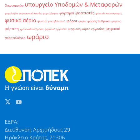
υπουργείο Υποδομών & Μεταφορών
Οικονομικών
φορτιστές
φορτηγά
φορολογία
φορολογικά έσοδα
φορολόγηση
φυσικές καταστροφές
φυσικό αέριο
φόροι
φωτιά
φόρος άνθρακα
φωτοβολταϊκά
φόρος
φόρους
φόρτιση
ψηφιακό
ψηφιακή κάρτα εργασίας
χρονοκαθυστέρηση
ψηφιακά εργαλεία
ωράριο
πελατολόγιο
ΕΔΡΑ:
Διεύθυνση: Αρχιμήδους 29
Ηράκλειο Κρήτης, 71306