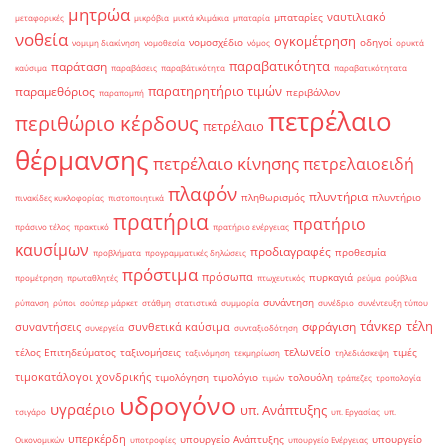
μητρώα
ναυτιλιακό
μπαταρίες
μεταφορικές
μικρόβια
μικτά κλιμάκια
μπαταρία
νοθεία
ογκομέτρηση
νομοσχέδιο
οδηγοί
νομιμη διακίνηση
νομοθεσία
νόμος
ορυκτά
παραβατικότητα
παράταση
καύσιμα
παραβάσεις
παραβάτικότητα
παραβατικότητατα
παρατηρητήριο τιμών
παραμεθόριος
περιβάλλον
παραπομπή
πετρέλαιο
περιθώριο κέρδους
πετρέλαιο
θέρμανσης
πετρέλαιο κίνησης
πετρελαιοειδή
πλαφόν
πλυντήρια
πληθωρισμός
πλυντήριο
πινακίδες κυκλοφορίας
πιστοποιητικά
πρατήρια
πρατήριο
πράσινο τέλος
πρακτικό
πρατήριο ενέργειας
καυσίμων
προδιαγραφές
προθεσμία
προβλήματα
προγραμματικές δηλώσεις
πρόστιμα
πρόσωπα
πυρκαγιά
προμέτρηση
πρωταθλητές
πτωχευτικός
ρεύμα
ρούβλια
συνάντηση
ρύπανση
ρύποι
σούπερ μάρκετ
στάθμη
στατιστικά
συμμορία
συνέδριο
συνέντευξη τύπου
τάνκερ
τέλη
σφράγιση
συναντήσεις
συνθετικά καύσιμα
συνεργεία
συνταξιοδότηση
τελωνείο
τέλος Επιτηδεύματος
ταξινομήσεις
τιμές
ταξινόμηση
τεκμηρίωση
τηλεδιάσκεψη
τιμοκατάλογοι χονδρικής
τιμολόγηση
τιμολόγιο
τολουόλη
τιμών
τράπεζες
τροπολογία
υδρογόνο
υγραέριο
υπ. Ανάπτυξης
τσιγάρο
υπ. Εργασίας
υπ.
υπερκέρδη
υπουργείο Ανάπτυξης
υπουργείο
Οικονομικών
υποτροφίες
υπουργείο Ενέργειας