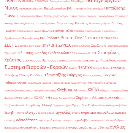
ΠΟΠΕΚ
Παπαγεωργίου
ΠΡΑΤΗΡΙΑ
ΠΡΟΘΕΣΜΙΑ
Πάνας Απόστολος
Πέτη Πέρκα
Νίκος
Παπαζήσης
Παπαδοπούλου Έλλη
Παπαδημητρίου Μπ.
Παπαδοπούλου Ελισάβετ
Γιάννης
Παπαθανάσης Νίκος
Παπαμιχαήλ Σωτήρης
Παπασταύρου Σταύρος
Παραπολιτικά
Περιφέρεια
Πιερρακάκης Κυριάκος
Πιτσιλής
Αττικής
Πετκίδης Βασίλης
Πετραλιάς Θάνος
Πιστωτικές κάρτες
Γιώργος
Πούλου Γιώτα
Πλακιωτάκης Γιάννης
Πολωνία
Πρέβεζα
Πρατηριούχοι
Προκοπίου Γ.
Ρωσία
Ροδόπη
ΣΑΜΕΕ
ΣΑΠΕΚ
ΡΑΕ
Πρωθυπουργό
Πυροσβεστική
ΣΕΒ
ΣΕΒΤ
ΣΕΔΕ ΙΙ
ΣΕΕΠΕ
ΣΥΡΙΖΑ
ΣΠΥΡΙΔΗΣ
Σαμόλης Λ.
ΣΕΥΠΥΚΕ
ΣΚΑΙ
ΣΜΕΑ
Σάκκος Αντώνης
Σαουδική Αραβία
Σταυράκης
Σιάμισιης Ανδρέας
Σκρέκας Κώστας
ΣτΕ
Σβίγκου Ρ.
Σκυλακάκης Θ.
Χρήστος
Σταϊκούρας Χρήστος
Σωκράτης Φάμελλος
Στράτος Σιμόπουλος
Σύνταξη
Σύστημα Εισροών - Εκροών
ΤΕΑΠΥΚ
Ταπρατζή
ΤΑΜΕΙΟ
Ταγαράς Νίκος
Τζαμπαζλής Γιώργος
Τουρκία
Πολυξένη
Τζάκρη Θεοδώρα
Τζιόλας Χρήστος
Τσίπρας Αλέξης
Τσαμπαζλής Γιώργος
Τσεχία
Τσιάρας Κωνσταντίνος
ΥΜΕ
Υπουργείο Εργασίας
ΦΠΑ
ΦΕΚ
ΦΗΜ
Κοινωνικών Ασφαλίσεων
Υπουργό Ανάπτυξης
ΦΗΜΑΣ
Φίλης Ν.
Φραγκογιάννης
Χαρίτσης Αλ.
ΧΟΝΔΡΙΚΗ
Χατζηθεοδοσίου Γ.
Κώστας
ΧΑΡΤΟΓΡΑΦΗΣΗ
Χάρης Δούκας
Χανιά
Χουρδάκης Μιχαήλ
Χρηστίδου Ραλλία
Χατζηνικολάου Ν.
Χρηματιστήριο
άδεια
έκθεση αποβλήτων
αγγελίες
αγροτικό πετρέλαιο
έκρηξη
έλεγχοι
αγρότες
έλεγχο
έρευνα
έσοδα
αγορές
αδειοδότηση
αγωγός
αμόλυβδη
αεροπορικά καύσιμα
αιτήματα
ανάκτηση ατμών
αναβάθμιση
αντλίες
ανασφάλιστα
ανταγωνισμός
ανταποδοτικά
ανακαλύψεις
αναφορές
αναψυκτήρια