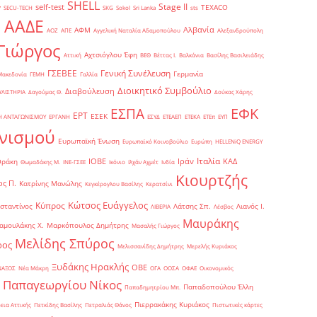
SHELL
Stage II
self-test
y
TEXACO
SECU-TECH
SKG
Sokol
Sri Lanka
sts
ΑΑΔΕ
Αλβανία
ΑΦΜ
1
ΑΟΖ
ΑΠΕ
Αγγελική Ναταλία Αδαμοπούλου
Αλεξανδρούπολη
Γιώργος
Αχτσιόγλου Έφη
Αττική
ΒΕΘ
Βέττας Ι.
Βαλκάνια
Βασίλης Βασιλειάδης
Γενική Συνέλευση
ΓΣΕΒΕΕ
Γερμανία
Μακεδονία
ΓΕΜΗ
Γαλλία
Διοικητικό Συμβούλιο
Διαβούλευση
ΥΛΙΣΤΗΡΙΑ
Δαγούμας Θ.
Δούκας Χάρης
ΕΦΚ
ΕΣΠΑ
ΕΡΤ
ΕΣΕΚ
Η ΑΝΤΑΓΩΝΙΣΜΟΥ
ΕΡΓΑΝΗ
ΕΣΥΔ
ΕΤΕΑΕΠ
ΕΤΕΚΑ
ΕΤΕπ
ΕΥΠ
νισμού
Ευρωπαϊκή Ένωση
Ευρωπαϊκό Κοινοβούλιο
Ευρώπη
ΗELLENiQ ENERGY
Ιταλία
ΙΟΒΕ
Ιράν
ΚΑΔ
Θράκη
Θωμαδάκης Μ.
ΙΝΕ-ΓΣΕΕ
Ικόνιο
Ιλχάν Αχμέτ
Ινδία
Κιουρτζής
ς Π.
Κατρίνης Μανώλης
Κεγκέρογλου Βασίλης
Κερατσίνι
Κώτσος Ευάγγελος
Κύπρος
σταντίνος
Λάτσης Σπ.
Λιανός Ι.
ΛΙΒΕΡΙΑ
Λέσβος
Μαυράκης
αμουλάκης Χ.
Μαρκόπουλος Δημήτρης
Μασαλής Γιώργος
Μελίδης Σπύρος
ρος
Μελισσανίδης Δημήτρης
Μερελής Κυριάκος
Ξυδάκης Ηρακλής
ΟΒΕ
ΝΑΞΟΣ
Νέα Μάκρη
ΟΓΑ
ΟΟΣΑ
ΟΦΑΕ
Οικονομικός
Παπαγεωργίου Νίκος
Παπαδοπούλου Έλλη
Παπαδημητρίου Μπ.
Πιερρακάκης Κυριάκος
εια Αττικής
Πετκίδης Βασίλης
Πετραλιάς Θάνος
Πιστωτικές κάρτες