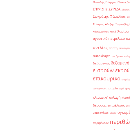
Πιτσιλής Γιώργος
Πλακιωτάκη
ΣΥΡΙΖΑ
ΣΠΥΡΙΔΗΣ
Σάκκος
Σωκράτης Φάμελλος
Σύ
Τσίπρας Αλέξης
Τσαμπαζλής 
Χαρίτση
Χάρης Δούκας
Χανιά
αγροτικό πετρέλαιο
αγ
αντλίες
απάτη
απαιτήσει
αυτοκίνητα
αυτόματοι πωλη
δεξαμενή
δεξαμενές
εισροών εκρο
επικουρικό
επιμέτ
ιστορία
ισολογισμοί
ισχύ
ιχνη
κλιματική αλλαγή
κλοπή
δέουσας επιμέλειας
μέτ
ογκομ
νομοσχέδιο
νόμος
περιθώ
περιβάλλον