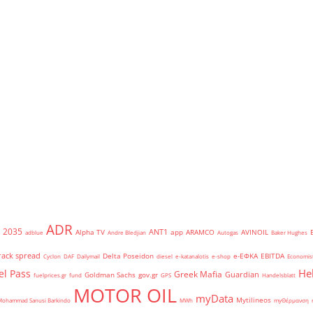
ADR
2035
ANT1
Alpha TV
app
ARAMCO
AVINOIL
adblue
Andre Bledjian
Autogas
Baker Hughes
rack spread
Delta Poseidon
e-ΕΦΚΑ
EBITDA
Cyclon
DAF
Dailymail
diesel
e-katanalotis
e-shop
Economis
He
el Pass
Greek Mafia
Guardian
Goldman Sachs
gov.gr
fuelprices.gr
fund
GPS
Handelsblatt
MOTOR OIL
myData
Mytilineos
Mohammad Sanusi Barkindo
MWh
myΘέρμανση