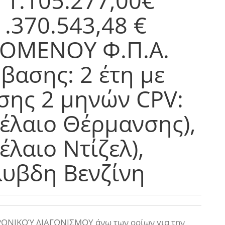
 1.105.277,00€
1.370.543,48 €
ΟΜΕΝΟΥ Φ.Π.Α.
βασης: 2 έτη με
σης 2 μηνών CPV:
έλαιο Θέρμανσης),
λαιο Ντίζελ),
λυβδη Βενζίνη
ΟΝΙΚΟΎ ΔΙΑΓΩΝΙΣΜΟΥ άνω των ορίων για την