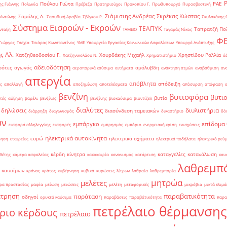
Πούλου Γιώτα
ΡΑΕ
ς Γιάννης
Πολωνία
Πρέβεζα
Πρατηριούχοι
Προκοπίου Γ.
Πρωθυπουργό
Πυροσβεστική
Σιάμισιης Ανδρέας
Σκρέκας Κώστας
Σαμόλης Λ.
 Αντώνης
Σαουδική Αραβία
Σβίγκου Ρ.
Σκυλακάκης 
Σύστημα Εισροών - Εκροών
ΤΕΑΠΥΚ
Ταπρατζή Πο
νταξη
ΤΑΜΕΙΟ
Ταγαράς Νίκος
Φ
Γιώργος
Τσεχία
Τσιάρας Κωνσταντίνος
ΥΜΕ
Υπουργείο Εργασίας Κοινωνικών Ασφαλίσεων
Υπουργό Ανάπτυξης
ς Αλ.
Χατζηθεοδοσίου Γ.
Χουρδάκης Μιχαήλ
Χρηστίδου Ραλλία
Χατζηνικολάου Ν.
Χρηματιστήριο
ά
αδειοδότηση
ρότες
αγωγός
αμόλυβδη
αεροπορικά καύσιμα
αιτήματα
ανάκτηση ατμών
αναβάθμιση
αν
απεργία
απόβλητα
απόδειξη
ς
απαλλαγή
αποζημίωση
αποτελέσματα
απόσυρση
απόφαση
βενζίνη
βυτιοφόρα
βυτι
βυτίο
τές
αύξηση
βαρέλι
βενζίνες
βενζίνης
βιοκαύσιμα
βιοντίζελ
διαλύτες
διυλιστήρια
δηλώσεις
διασύνδεση ταμειακών
διάρρηξη
διαγωνισμός
δικαστήριο
δό
ών
επίδομα
εμπάργκο
εισφορά αλληλεγγύης
εισφορές
εμπρησμός
εμπόριο
ενεργειακή κρίση
ενισχύσεις
ηλεκτρικά αυτοκίνητα
ευρώ
ηλεκτρικά οχήματα
ρηση
εταιρείες
ηλεκτρικά ποδήλατα
ηλεκτρικό ρεύ
κέρδη
κίνητρα
καταγγελίες
κατανάλωση
θέτης
κάμερα ασφαλείας
κακοκαιρία
κανονισμός
κατάρτιση
καυ
λαθρεμπ
 καυσίμων
κράνος
κράτος
κυβέρνηση
κυβικά
κυρώσεις
λίτρων
λαθραία
λαθρεμπορία
μητρώα
μελέτες
ρα προστασίας
μαφία
μείωση
μειώσεις
μελέτη
μεταφορικές
μικρόβια
μικτά κλιμά
έτρηση
παραβατικότητα
παράταση
οδηγοί
ορυκτά καύσιμα
παραβάσεις
παραβάτικότητα
παρα
πετρέλαιο θέρμανσης
ριο κέρδους
πετρέλαιο