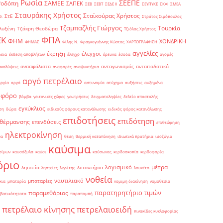
Ρωσία
ΣΕΕΠΕ
Ροδόπη
ΣΑΜΕΕ
ΣΑΠΕΚ
ΣΕΒ
ΣΕΒΤ
ΣΕΔΕ ΙΙ
ΣΕΥΠΥΚΕ
ΣΚΑΙ
ΣΜΕΑ
Σταυράκης Χρήστος
Σταϊκούρας Χρήστος
ΣτΕ
Θ.
Στράτος Σιμόπουλος
Τζαμπαζλής Γιώργος
Τουρκία
λυξένη
Τζάκρη Θεοδώρα
Τζιόλας Χρήστος
ΦΠΑ
ΕΚ
ΦΗΜ
ΧΟΝΔΡΙΚΗ
ΦΗΜΑΣ
Φίλης Ν.
Φραγκογιάννης Κώστας
ΧΑΡΤΟΓΡΑΦΗΣΗ
αγγελίες
έκρηξη
έλεγχοι
δεια
έκθεση αποβλήτων
έλεγχο
έρευνα
έσοδα
αγορές
ανασφάλιστα
ανταγωνισμός
ανταποδοτικά
ακαλύψεις
αναφορές
αναψυκτήρια
αργό πετρέλαιο
αργία
αργό
αστυνομία
ατύχημα
αυξήσεις
αυξημένα
οφόρο
βόμβα
γειτονικές χώρες
γεωτρήσεις
δειγματοληψίες
δελτίο αποστολής
εγκύκλιος
ση
δώρα
ειδικούς φόρους κατανάλωσης
ειδικός φόρος κατανάλωσης
επιδοτήσεις
επιδότηση
 θέρμανσης
επενδύσεις
επιθεώρηση
ηλεκτροκίνηση
μα
θέση
θερμική καταπόνηση
ιδιωτικά πρατήρια
ισοζύγιο
καύσιμα
σίμων
καυσόξυλα
καύσι
καύσωνας
κερδοσκοπία
κερδοφορία
όριο
μέτρα
λογισμικό
ληστεία
λιπαντήρια
ληστείες
λιγνίτης
λουκέτο
νοθεία
ναυτιλιακό
μπαταρίες
κια
μπαταρία
νομιμη διακίνηση
νομοθεσία
παρατηρητήριο τιμών
παραμεθόριος
βατικότητατα
παραπομπή
πετρέλαιο κίνησης
πετρελαιοειδή
πινακίδες κυκλοφορίας