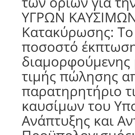
των ορίων για τ
ΥΓΡΩΝ ΚΑΥΣΙΜΩΝ»
Κατακύρωσης: Το
ποσοστό έκπτωση
διαμορφούμενης 
τιμής πώλησης α
παρατηρητήριο τ
καυσίμων του Υπ
Ανάπτυξης και Αν