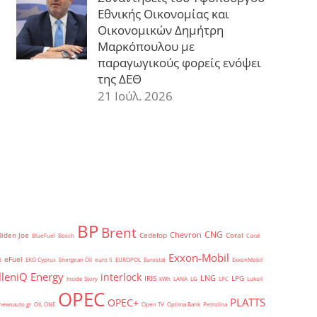
Εθνικής Οικονομίας και
Οικονομικών Δημήτρη
Μαρκόπουλου με
παραγωγικούς φορείς ενόψει
της ΔΕΘ
21 Ιούλ. 2026
BP
Brent
CNG
Chevron
Biden Joe
Cedefop
Coral
BlueFuel
Bosch
Coral
Exxon-Mobil
eFuel
t
EKO Cyprus
Energean Oil
euro 5
EUROPOL
Eurostat
ExxonMobil
lleniQ Energy
interlock
LNG
IRIS
LPG
Inside Story
kWh
LANA
LG
LPC
Lukoil
OPEC
PLATTS
OPEC+
newsauto.gr
OIL ONE
Open TV
Optima Bank
Petrolina