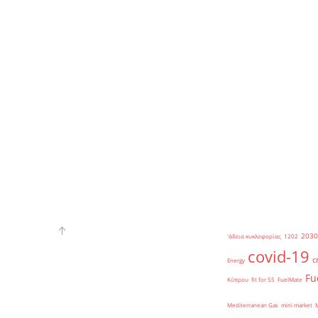
2030
'άδεια κυκλοφορίας
1202
covid-19
c
Energy
Fu
Κύπρου
fit for 55
FuelMate
Mediterranean Gas
mini market