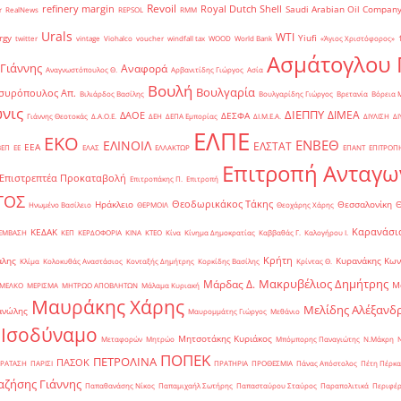
Revoil
refinery margin
Royal Dutch Shell
Saudi Arabian Oil Compan
r
RealNews
REPSOL
RMM
Urals
WTI
rgy
Yiufi
twitter
vintage
Viohalco
voucher
windfall tax
WOOD
World Bank
«Άγιος Χριστόφορος»
΄
Ασμάτογλου 
 Γιάννης
Αναφορά
Αναγνωστόπουλος Θ.
Αρβανιτίδης Γιώργος
Ασία
Βουλή
Βουλγαρία
συρόπουλος Απ.
Βιλιάρδος Βασίλης
Βουλγαρίδης Γιώργος
Βρετανία
Βόρεια 
νις
ΔΙΕΠΠΥ
ΔΙΜΕΑ
ΔΑΟΕ
ΔΕΣΦΑ
Γιάννης Θεοτοκάς
Δ.Α.Ο.Ε.
ΔΕΗ
ΔΕΠΑ Εμπορίας
ΔΙ.Μ.Ε.Α.
ΔΙΥΛΙΣΗ
ΔΙ
ΕΛΠΕ
ΕΚΟ
ΕΝΒΕΘ
ΕΛΙΝΟΙΛ
ΕΛΣΤΑΤ
ΕΕΑ
ΒΕΠ
ΕΕ
ΕΛΑΣ
ΕΛΛΑΚΤΩΡ
ΕΠΑΝΤ
ΕΠΙΤΡΟΠ
Επιτροπή Ανταγω
Επιστρεπτέα Προκαταβολή
Επιτροπάκης Π.
Επιτροπή
ΤΟΣ
Θεοδωρικάκος Τάκης
Ηράκλειο
Θεσσαλονίκη
Ηνωμένο Βασίλειο
ΘΕΡΜΟΙΛ
Θεοχάρης Χάρης
Καρανάσιο
ΚΕΔΑΚ
ΡΕΜΒΑΣΗ
ΚΕΠ
ΚΕΡΔΟΦΟΡΙΑ
ΚΙΝΑ
ΚΤΕΟ
Κίνα
Κίνημα Δημοκρατίας
Καββαθάς Γ.
Καλογήρου Ι.
Κρήτη
άλης
Κυρανάκης Κων
Κλίμα
Κολοκυθάς Αναστάσιος
Κονταξής Δημήτρης
Κορκίδης Βασίλης
Κρίντας Θ.
Μακρυβέλιος Δημήτρης
Μάρδας Δ.
Μ
ΜΕΛΚΟ
ΜΕΡΙΣΜΑ
ΜΗΤΡΩΟ ΑΠΟΒΛΗΤΩΝ
Μάλαμα Κυριακή
Μαυράκης Χάρης
Μελίδης Αλέξανδ
ανώλης
Μαυρομμάτης Γιώργος
Μεθάνιο
 Ισοδύναμο
Μητσοτάκης Κυριάκος
Μεταφορών
Μητρώο
Μπόμπορης Παναγιώτης
Ν.Μάκρη
ΠΟΠΕΚ
ΠΕΤΡΟΛΙΝΑ
ΠΑΣΟΚ
ΡΑΤΑΣΗ
ΠΑΡΙΣΙ
ΠΡΑΤΗΡΙΑ
ΠΡΟΘΕΣΜΙΑ
Πάνας Απόστολος
Πέτη Πέρκα
ζήσης Γιάννης
Παπαθανάσης Νίκος
Παπαμιχαήλ Σωτήρης
Παπασταύρου Σταύρος
Παραπολιτικά
Περιφέρ