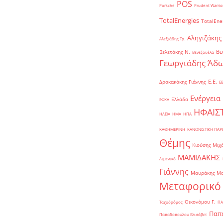
POS
Porsche
Prudent Warrio
TotalEnergies
TotalEne
Αληγιζάκης
Αλεξιάδης Τρ.
Βε
Βελετάκης Ν.
Βενεζουέλα
Γεωργιάδης Άδω
Ε.Ε.
Δρακακάκης Γιάννης
Ε
Ενέργεια
Ελλάδα
ΕΦΚΑ
ΗΦΑΙΣ
ΗΛΕΙΑ
ΗΜΑ
ΗΠΑ
ΚΑΘΗΜΕΡΙΝΗ
ΚΑΝΟΝΙΣΤΙΚΗ ΠΑ
Θέμης
Κιούσης Μιχ
ΜΑΜΙΔΑΚΗΣ
Λιμενικό
Γιάννης
Μαυράκης Μ
Μεταφορικό
Οικονόμου Γ.
Ταχυδρόμος
ΠΑ
Παπα
Παπαδοπούλου Ελισάβετ