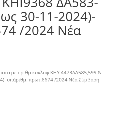
 ΚΗΙ9368 ΔΑ583-
έως 30-11-2024)-
674 /2024 Νέα
ήματα με αριθμ.κυκλοφ ΚΗΥ 4473ΔΑ585,599 &
4)- υπ΄αριθμ. πρωτ.6674 /2024 Νέα Σύμβαση