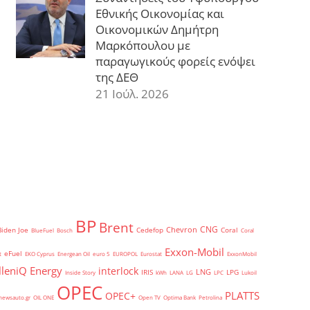
Εθνικής Οικονομίας και
Οικονομικών Δημήτρη
Μαρκόπουλου με
παραγωγικούς φορείς ενόψει
της ΔΕΘ
21 Ιούλ. 2026
BP
Brent
CNG
Chevron
Biden Joe
Cedefop
Coral
BlueFuel
Bosch
Coral
Exxon-Mobil
eFuel
t
EKO Cyprus
Energean Oil
euro 5
EUROPOL
Eurostat
ExxonMobil
lleniQ Energy
interlock
LNG
IRIS
LPG
Inside Story
kWh
LANA
LG
LPC
Lukoil
OPEC
PLATTS
OPEC+
newsauto.gr
OIL ONE
Open TV
Optima Bank
Petrolina