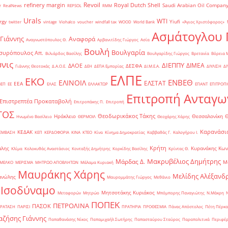
Revoil
refinery margin
Royal Dutch Shell
Saudi Arabian Oil Compan
r
RealNews
REPSOL
RMM
Urals
WTI
rgy
Yiufi
twitter
vintage
Viohalco
voucher
windfall tax
WOOD
World Bank
«Άγιος Χριστόφορος»
΄
Ασμάτογλου 
 Γιάννης
Αναφορά
Αναγνωστόπουλος Θ.
Αρβανιτίδης Γιώργος
Ασία
Βουλή
Βουλγαρία
συρόπουλος Απ.
Βιλιάρδος Βασίλης
Βουλγαρίδης Γιώργος
Βρετανία
Βόρεια 
νις
ΔΙΕΠΠΥ
ΔΙΜΕΑ
ΔΑΟΕ
ΔΕΣΦΑ
Γιάννης Θεοτοκάς
Δ.Α.Ο.Ε.
ΔΕΗ
ΔΕΠΑ Εμπορίας
ΔΙ.Μ.Ε.Α.
ΔΙΥΛΙΣΗ
ΔΙ
ΕΛΠΕ
ΕΚΟ
ΕΝΒΕΘ
ΕΛΙΝΟΙΛ
ΕΛΣΤΑΤ
ΕΕΑ
ΒΕΠ
ΕΕ
ΕΛΑΣ
ΕΛΛΑΚΤΩΡ
ΕΠΑΝΤ
ΕΠΙΤΡΟΠ
Επιτροπή Ανταγω
Επιστρεπτέα Προκαταβολή
Επιτροπάκης Π.
Επιτροπή
ΤΟΣ
Θεοδωρικάκος Τάκης
Ηράκλειο
Θεσσαλονίκη
Ηνωμένο Βασίλειο
ΘΕΡΜΟΙΛ
Θεοχάρης Χάρης
Καρανάσιο
ΚΕΔΑΚ
ΡΕΜΒΑΣΗ
ΚΕΠ
ΚΕΡΔΟΦΟΡΙΑ
ΚΙΝΑ
ΚΤΕΟ
Κίνα
Κίνημα Δημοκρατίας
Καββαθάς Γ.
Καλογήρου Ι.
Κρήτη
άλης
Κυρανάκης Κων
Κλίμα
Κολοκυθάς Αναστάσιος
Κονταξής Δημήτρης
Κορκίδης Βασίλης
Κρίντας Θ.
Μακρυβέλιος Δημήτρης
Μάρδας Δ.
Μ
ΜΕΛΚΟ
ΜΕΡΙΣΜΑ
ΜΗΤΡΩΟ ΑΠΟΒΛΗΤΩΝ
Μάλαμα Κυριακή
Μαυράκης Χάρης
Μελίδης Αλέξανδ
ανώλης
Μαυρομμάτης Γιώργος
Μεθάνιο
 Ισοδύναμο
Μητσοτάκης Κυριάκος
Μεταφορών
Μητρώο
Μπόμπορης Παναγιώτης
Ν.Μάκρη
ΠΟΠΕΚ
ΠΕΤΡΟΛΙΝΑ
ΠΑΣΟΚ
ΡΑΤΑΣΗ
ΠΑΡΙΣΙ
ΠΡΑΤΗΡΙΑ
ΠΡΟΘΕΣΜΙΑ
Πάνας Απόστολος
Πέτη Πέρκα
ζήσης Γιάννης
Παπαθανάσης Νίκος
Παπαμιχαήλ Σωτήρης
Παπασταύρου Σταύρος
Παραπολιτικά
Περιφέρ