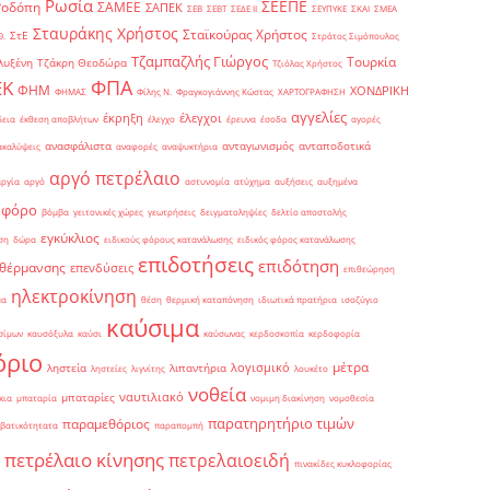
Ρωσία
ΣΕΕΠΕ
Ροδόπη
ΣΑΜΕΕ
ΣΑΠΕΚ
ΣΕΒ
ΣΕΒΤ
ΣΕΔΕ ΙΙ
ΣΕΥΠΥΚΕ
ΣΚΑΙ
ΣΜΕΑ
Σταυράκης Χρήστος
Σταϊκούρας Χρήστος
ΣτΕ
Θ.
Στράτος Σιμόπουλος
Τζαμπαζλής Γιώργος
Τουρκία
λυξένη
Τζάκρη Θεοδώρα
Τζιόλας Χρήστος
ΦΠΑ
ΕΚ
ΦΗΜ
ΧΟΝΔΡΙΚΗ
ΦΗΜΑΣ
Φίλης Ν.
Φραγκογιάννης Κώστας
ΧΑΡΤΟΓΡΑΦΗΣΗ
αγγελίες
έκρηξη
έλεγχοι
δεια
έκθεση αποβλήτων
έλεγχο
έρευνα
έσοδα
αγορές
ανασφάλιστα
ανταγωνισμός
ανταποδοτικά
ακαλύψεις
αναφορές
αναψυκτήρια
αργό πετρέλαιο
αργία
αργό
αστυνομία
ατύχημα
αυξήσεις
αυξημένα
οφόρο
βόμβα
γειτονικές χώρες
γεωτρήσεις
δειγματοληψίες
δελτίο αποστολής
εγκύκλιος
ση
δώρα
ειδικούς φόρους κατανάλωσης
ειδικός φόρος κατανάλωσης
επιδοτήσεις
επιδότηση
 θέρμανσης
επενδύσεις
επιθεώρηση
ηλεκτροκίνηση
μα
θέση
θερμική καταπόνηση
ιδιωτικά πρατήρια
ισοζύγιο
καύσιμα
σίμων
καυσόξυλα
καύσι
καύσωνας
κερδοσκοπία
κερδοφορία
όριο
μέτρα
λογισμικό
ληστεία
λιπαντήρια
ληστείες
λιγνίτης
λουκέτο
νοθεία
ναυτιλιακό
μπαταρίες
κια
μπαταρία
νομιμη διακίνηση
νομοθεσία
παρατηρητήριο τιμών
παραμεθόριος
βατικότητατα
παραπομπή
πετρέλαιο κίνησης
πετρελαιοειδή
πινακίδες κυκλοφορίας