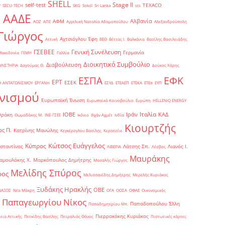
SHELL
Stage II
self-test
y
TEXACO
SECU-TECH
SKG
Sokol
Sri Lanka
sts
ΑΑΔΕ
Αλβανία
ΑΦΜ
1
ΑΟΖ
ΑΠΕ
Αγγελική Ναταλία Αδαμοπούλου
Αλεξανδρούπολη
Γιώργος
Αχτσιόγλου Έφη
Αττική
ΒΕΘ
Βέττας Ι.
Βαλκάνια
Βασίλης Βασιλειάδης
Γενική Συνέλευση
ΓΣΕΒΕΕ
Γερμανία
Μακεδονία
ΓΕΜΗ
Γαλλία
Διοικητικό Συμβούλιο
Διαβούλευση
ΥΛΙΣΤΗΡΙΑ
Δαγούμας Θ.
Δούκας Χάρης
ΕΦΚ
ΕΣΠΑ
ΕΡΤ
ΕΣΕΚ
Η ΑΝΤΑΓΩΝΙΣΜΟΥ
ΕΡΓΑΝΗ
ΕΣΥΔ
ΕΤΕΑΕΠ
ΕΤΕΚΑ
ΕΤΕπ
ΕΥΠ
νισμού
Ευρωπαϊκή Ένωση
Ευρωπαϊκό Κοινοβούλιο
Ευρώπη
ΗELLENiQ ENERGY
Ιταλία
ΙΟΒΕ
Ιράν
ΚΑΔ
Θράκη
Θωμαδάκης Μ.
ΙΝΕ-ΓΣΕΕ
Ικόνιο
Ιλχάν Αχμέτ
Ινδία
Κιουρτζής
ς Π.
Κατρίνης Μανώλης
Κεγκέρογλου Βασίλης
Κερατσίνι
Κώτσος Ευάγγελος
Κύπρος
σταντίνος
Λάτσης Σπ.
Λιανός Ι.
ΛΙΒΕΡΙΑ
Λέσβος
Μαυράκης
αμουλάκης Χ.
Μαρκόπουλος Δημήτρης
Μασαλής Γιώργος
Μελίδης Σπύρος
ρος
Μελισσανίδης Δημήτρης
Μερελής Κυριάκος
Ξυδάκης Ηρακλής
ΟΒΕ
ΝΑΞΟΣ
Νέα Μάκρη
ΟΓΑ
ΟΟΣΑ
ΟΦΑΕ
Οικονομικός
Παπαγεωργίου Νίκος
Παπαδοπούλου Έλλη
Παπαδημητρίου Μπ.
Πιερρακάκης Κυριάκος
εια Αττικής
Πετκίδης Βασίλης
Πετραλιάς Θάνος
Πιστωτικές κάρτες