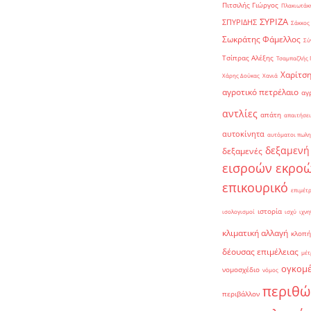
Πιτσιλής Γιώργος
Πλακιωτάκη
ΣΥΡΙΖΑ
ΣΠΥΡΙΔΗΣ
Σάκκος
Σωκράτης Φάμελλος
Σύ
Τσίπρας Αλέξης
Τσαμπαζλής 
Χαρίτση
Χάρης Δούκας
Χανιά
αγροτικό πετρέλαιο
αγ
αντλίες
απάτη
απαιτήσει
αυτοκίνητα
αυτόματοι πωλη
δεξαμενή
δεξαμενές
εισροών εκρο
επικουρικό
επιμέτ
ιστορία
ισολογισμοί
ισχύ
ιχνη
κλιματική αλλαγή
κλοπή
δέουσας επιμέλειας
μέτ
ογκομ
νομοσχέδιο
νόμος
περιθώ
περιβάλλον