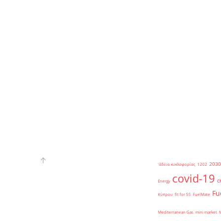
2030
'άδεια κυκλοφορίας
1202
covid-19
c
Energy
Fu
Κύπρου
fit for 55
FuelMate
Mediterranean Gas
mini market