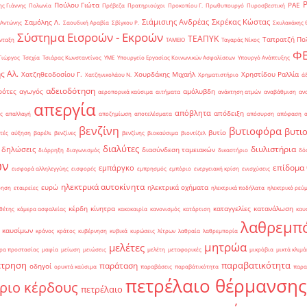
Πούλου Γιώτα
ΡΑΕ
ς Γιάννης
Πολωνία
Πρέβεζα
Πρατηριούχοι
Προκοπίου Γ.
Πρωθυπουργό
Πυροσβεστική
Σιάμισιης Ανδρέας
Σκρέκας Κώστας
Σαμόλης Λ.
 Αντώνης
Σαουδική Αραβία
Σβίγκου Ρ.
Σκυλακάκης 
Σύστημα Εισροών - Εκροών
ΤΕΑΠΥΚ
Ταπρατζή Πο
νταξη
ΤΑΜΕΙΟ
Ταγαράς Νίκος
Φ
Γιώργος
Τσεχία
Τσιάρας Κωνσταντίνος
ΥΜΕ
Υπουργείο Εργασίας Κοινωνικών Ασφαλίσεων
Υπουργό Ανάπτυξης
ς Αλ.
Χατζηθεοδοσίου Γ.
Χουρδάκης Μιχαήλ
Χρηστίδου Ραλλία
Χατζηνικολάου Ν.
Χρηματιστήριο
ά
αδειοδότηση
ρότες
αγωγός
αμόλυβδη
αεροπορικά καύσιμα
αιτήματα
ανάκτηση ατμών
αναβάθμιση
αν
απεργία
απόβλητα
απόδειξη
ς
απαλλαγή
αποζημίωση
αποτελέσματα
απόσυρση
απόφαση
βενζίνη
βυτιοφόρα
βυτι
βυτίο
τές
αύξηση
βαρέλι
βενζίνες
βενζίνης
βιοκαύσιμα
βιοντίζελ
διαλύτες
διυλιστήρια
δηλώσεις
διασύνδεση ταμειακών
διάρρηξη
διαγωνισμός
δικαστήριο
δό
ών
επίδομα
εμπάργκο
εισφορά αλληλεγγύης
εισφορές
εμπρησμός
εμπόριο
ενεργειακή κρίση
ενισχύσεις
ηλεκτρικά αυτοκίνητα
ευρώ
ηλεκτρικά οχήματα
ρηση
εταιρείες
ηλεκτρικά ποδήλατα
ηλεκτρικό ρεύ
κέρδη
κίνητρα
καταγγελίες
κατανάλωση
θέτης
κάμερα ασφαλείας
κακοκαιρία
κανονισμός
κατάρτιση
καυ
λαθρεμπ
 καυσίμων
κράνος
κράτος
κυβέρνηση
κυβικά
κυρώσεις
λίτρων
λαθραία
λαθρεμπορία
μητρώα
μελέτες
ρα προστασίας
μαφία
μείωση
μειώσεις
μελέτη
μεταφορικές
μικρόβια
μικτά κλιμά
έτρηση
παραβατικότητα
παράταση
οδηγοί
ορυκτά καύσιμα
παραβάσεις
παραβάτικότητα
παρα
πετρέλαιο θέρμανσης
ριο κέρδους
πετρέλαιο