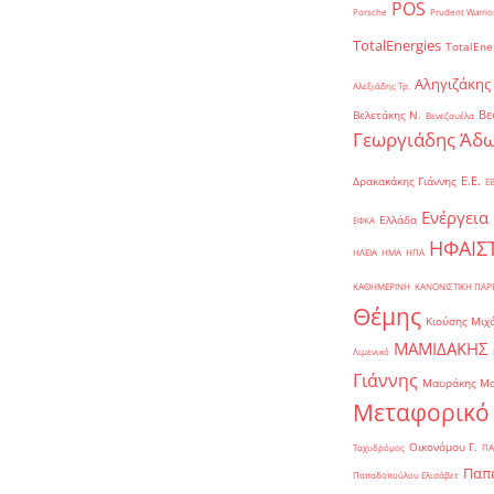
POS
Porsche
Prudent Warrio
TotalEnergies
TotalEne
Αληγιζάκης
Αλεξιάδης Τρ.
Βε
Βελετάκης Ν.
Βενεζουέλα
Γεωργιάδης Άδω
Ε.Ε.
Δρακακάκης Γιάννης
Ε
Ενέργεια
Ελλάδα
ΕΦΚΑ
ΗΦΑΙΣ
ΗΛΕΙΑ
ΗΜΑ
ΗΠΑ
ΚΑΘΗΜΕΡΙΝΗ
ΚΑΝΟΝΙΣΤΙΚΗ ΠΑ
Θέμης
Κιούσης Μιχ
ΜΑΜΙΔΑΚΗΣ
Λιμενικό
Γιάννης
Μαυράκης Μ
Μεταφορικό
Οικονόμου Γ.
Ταχυδρόμος
ΠΑ
Παπα
Παπαδοπούλου Ελισάβετ