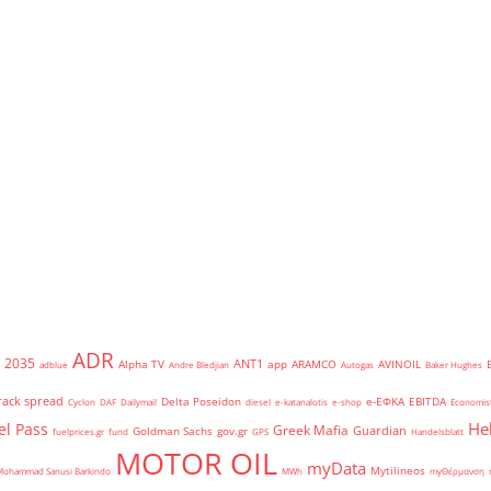
ADR
2035
ANT1
Alpha TV
app
ARAMCO
AVINOIL
adblue
Andre Bledjian
Autogas
Baker Hughes
rack spread
Delta Poseidon
e-ΕΦΚΑ
EBITDA
Cyclon
DAF
Dailymail
diesel
e-katanalotis
e-shop
Economis
He
el Pass
Greek Mafia
Guardian
Goldman Sachs
gov.gr
fuelprices.gr
fund
GPS
Handelsblatt
MOTOR OIL
myData
Mytilineos
Mohammad Sanusi Barkindo
MWh
myΘέρμανση