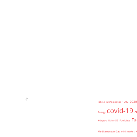
2030
'άδεια κυκλοφορίας
1202
covid-19
c
Energy
Fu
Κύπρου
fit for 55
FuelMate
Mediterranean Gas
mini market