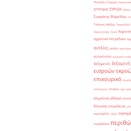
Πιτσιλής Γιώργος
Πλακιωτάκη
ΣΥΡΙΖΑ
ΣΠΥΡΙΔΗΣ
Σάκκος
Σωκράτης Φάμελλος
Σύ
Τσίπρας Αλέξης
Τσαμπαζλής 
Χαρίτση
Χάρης Δούκας
Χανιά
αγροτικό πετρέλαιο
αγ
αντλίες
απάτη
απαιτήσει
αυτοκίνητα
αυτόματοι πωλη
δεξαμενή
δεξαμενές
εισροών εκρο
επικουρικό
επιμέτ
ιστορία
ισολογισμοί
ισχύ
ιχνη
κλιματική αλλαγή
κλοπή
δέουσας επιμέλειας
μέτ
ογκομ
νομοσχέδιο
νόμος
περιθώ
περιβάλλον