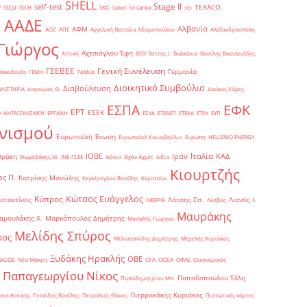
SHELL
Stage II
self-test
y
TEXACO
SECU-TECH
SKG
Sokol
Sri Lanka
sts
ΑΑΔΕ
Αλβανία
ΑΦΜ
1
ΑΟΖ
ΑΠΕ
Αγγελική Ναταλία Αδαμοπούλου
Αλεξανδρούπολη
Γιώργος
Αχτσιόγλου Έφη
Αττική
ΒΕΘ
Βέττας Ι.
Βαλκάνια
Βασίλης Βασιλειάδης
Γενική Συνέλευση
ΓΣΕΒΕΕ
Γερμανία
Μακεδονία
ΓΕΜΗ
Γαλλία
Διοικητικό Συμβούλιο
Διαβούλευση
ΥΛΙΣΤΗΡΙΑ
Δαγούμας Θ.
Δούκας Χάρης
ΕΦΚ
ΕΣΠΑ
ΕΡΤ
ΕΣΕΚ
Η ΑΝΤΑΓΩΝΙΣΜΟΥ
ΕΡΓΑΝΗ
ΕΣΥΔ
ΕΤΕΑΕΠ
ΕΤΕΚΑ
ΕΤΕπ
ΕΥΠ
νισμού
Ευρωπαϊκή Ένωση
Ευρωπαϊκό Κοινοβούλιο
Ευρώπη
ΗELLENiQ ENERGY
Ιταλία
ΙΟΒΕ
Ιράν
ΚΑΔ
Θράκη
Θωμαδάκης Μ.
ΙΝΕ-ΓΣΕΕ
Ικόνιο
Ιλχάν Αχμέτ
Ινδία
Κιουρτζής
ς Π.
Κατρίνης Μανώλης
Κεγκέρογλου Βασίλης
Κερατσίνι
Κώτσος Ευάγγελος
Κύπρος
σταντίνος
Λάτσης Σπ.
Λιανός Ι.
ΛΙΒΕΡΙΑ
Λέσβος
Μαυράκης
αμουλάκης Χ.
Μαρκόπουλος Δημήτρης
Μασαλής Γιώργος
Μελίδης Σπύρος
ρος
Μελισσανίδης Δημήτρης
Μερελής Κυριάκος
Ξυδάκης Ηρακλής
ΟΒΕ
ΝΑΞΟΣ
Νέα Μάκρη
ΟΓΑ
ΟΟΣΑ
ΟΦΑΕ
Οικονομικός
Παπαγεωργίου Νίκος
Παπαδοπούλου Έλλη
Παπαδημητρίου Μπ.
Πιερρακάκης Κυριάκος
εια Αττικής
Πετκίδης Βασίλης
Πετραλιάς Θάνος
Πιστωτικές κάρτες