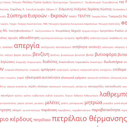
Πούλου Γιώτα
ΡΑΕ
ς Γιάννης
Πολωνία
Πρέβεζα
Πρατηριούχοι
Προκοπίου Γ.
Πρωθυπουργό
Πυροσβεστική
Σιάμισιης Ανδρέας
Σκρέκας Κώστας
Σαμόλης Λ.
 Αντώνης
Σαουδική Αραβία
Σβίγκου Ρ.
Σκυλακάκης 
Σύστημα Εισροών - Εκροών
ΤΕΑΠΥΚ
Ταπρατζή Πο
νταξη
ΤΑΜΕΙΟ
Ταγαράς Νίκος
Φ
Γιώργος
Τσεχία
Τσιάρας Κωνσταντίνος
ΥΜΕ
Υπουργείο Εργασίας Κοινωνικών Ασφαλίσεων
Υπουργό Ανάπτυξης
ς Αλ.
Χατζηθεοδοσίου Γ.
Χουρδάκης Μιχαήλ
Χρηστίδου Ραλλία
Χατζηνικολάου Ν.
Χρηματιστήριο
ά
αδειοδότηση
ρότες
αγωγός
αμόλυβδη
αεροπορικά καύσιμα
αιτήματα
ανάκτηση ατμών
αναβάθμιση
αν
απεργία
απόβλητα
απόδειξη
ς
απαλλαγή
αποζημίωση
αποτελέσματα
απόσυρση
απόφαση
βενζίνη
βυτιοφόρα
βυτι
βυτίο
τές
αύξηση
βαρέλι
βενζίνες
βενζίνης
βιοκαύσιμα
βιοντίζελ
διαλύτες
διυλιστήρια
δηλώσεις
διασύνδεση ταμειακών
διάρρηξη
διαγωνισμός
δικαστήριο
δό
ών
επίδομα
εμπάργκο
εισφορά αλληλεγγύης
εισφορές
εμπρησμός
εμπόριο
ενεργειακή κρίση
ενισχύσεις
ηλεκτρικά αυτοκίνητα
ευρώ
ηλεκτρικά οχήματα
ρηση
εταιρείες
ηλεκτρικά ποδήλατα
ηλεκτρικό ρεύ
κέρδη
κίνητρα
καταγγελίες
κατανάλωση
θέτης
κάμερα ασφαλείας
κακοκαιρία
κανονισμός
κατάρτιση
καυ
λαθρεμπ
 καυσίμων
κράνος
κράτος
κυβέρνηση
κυβικά
κυρώσεις
λίτρων
λαθραία
λαθρεμπορία
μητρώα
μελέτες
ρα προστασίας
μαφία
μείωση
μειώσεις
μελέτη
μεταφορικές
μικρόβια
μικτά κλιμά
έτρηση
παραβατικότητα
παράταση
οδηγοί
ορυκτά καύσιμα
παραβάσεις
παραβάτικότητα
παρα
πετρέλαιο θέρμανσης
ριο κέρδους
πετρέλαιο