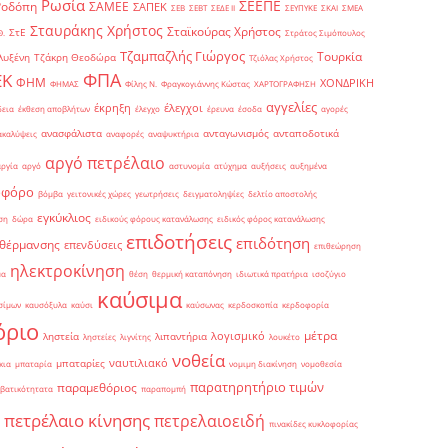
Ρωσία
ΣΕΕΠΕ
Ροδόπη
ΣΑΜΕΕ
ΣΑΠΕΚ
ΣΕΒ
ΣΕΒΤ
ΣΕΔΕ ΙΙ
ΣΕΥΠΥΚΕ
ΣΚΑΙ
ΣΜΕΑ
Σταυράκης Χρήστος
Σταϊκούρας Χρήστος
ΣτΕ
Θ.
Στράτος Σιμόπουλος
Τζαμπαζλής Γιώργος
Τουρκία
λυξένη
Τζάκρη Θεοδώρα
Τζιόλας Χρήστος
ΦΠΑ
ΕΚ
ΦΗΜ
ΧΟΝΔΡΙΚΗ
ΦΗΜΑΣ
Φίλης Ν.
Φραγκογιάννης Κώστας
ΧΑΡΤΟΓΡΑΦΗΣΗ
αγγελίες
έκρηξη
έλεγχοι
δεια
έκθεση αποβλήτων
έλεγχο
έρευνα
έσοδα
αγορές
ανασφάλιστα
ανταγωνισμός
ανταποδοτικά
ακαλύψεις
αναφορές
αναψυκτήρια
αργό πετρέλαιο
αργία
αργό
αστυνομία
ατύχημα
αυξήσεις
αυξημένα
οφόρο
βόμβα
γειτονικές χώρες
γεωτρήσεις
δειγματοληψίες
δελτίο αποστολής
εγκύκλιος
ση
δώρα
ειδικούς φόρους κατανάλωσης
ειδικός φόρος κατανάλωσης
επιδοτήσεις
επιδότηση
 θέρμανσης
επενδύσεις
επιθεώρηση
ηλεκτροκίνηση
μα
θέση
θερμική καταπόνηση
ιδιωτικά πρατήρια
ισοζύγιο
καύσιμα
σίμων
καυσόξυλα
καύσι
καύσωνας
κερδοσκοπία
κερδοφορία
όριο
μέτρα
λογισμικό
ληστεία
λιπαντήρια
ληστείες
λιγνίτης
λουκέτο
νοθεία
ναυτιλιακό
μπαταρίες
κια
μπαταρία
νομιμη διακίνηση
νομοθεσία
παρατηρητήριο τιμών
παραμεθόριος
βατικότητατα
παραπομπή
πετρέλαιο κίνησης
πετρελαιοειδή
πινακίδες κυκλοφορίας