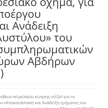
ρεσιακό όχημα, για
υποέργου
αι Ανάδειξη
λυστύλου» του
 συμπληρωματικών
χώρων Αβδήρων
)
θεια πετρελαίου κίνησης ντίζελ για το
ου «Αποκατάσταση και Ανάδειξη τμήματος του