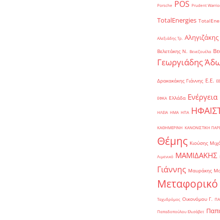
POS
Porsche
Prudent Warrio
TotalEnergies
TotalEne
Αληγιζάκης
Αλεξιάδης Τρ.
Βε
Βελετάκης Ν.
Βενεζουέλα
Γεωργιάδης Άδω
Ε.Ε.
Δρακακάκης Γιάννης
Ε
Ενέργεια
Ελλάδα
ΕΦΚΑ
ΗΦΑΙΣ
ΗΛΕΙΑ
ΗΜΑ
ΗΠΑ
ΚΑΘΗΜΕΡΙΝΗ
ΚΑΝΟΝΙΣΤΙΚΗ ΠΑ
Θέμης
Κιούσης Μιχ
ΜΑΜΙΔΑΚΗΣ
Λιμενικό
Γιάννης
Μαυράκης Μ
Μεταφορικό
Οικονόμου Γ.
Ταχυδρόμος
ΠΑ
Παπα
Παπαδοπούλου Ελισάβετ