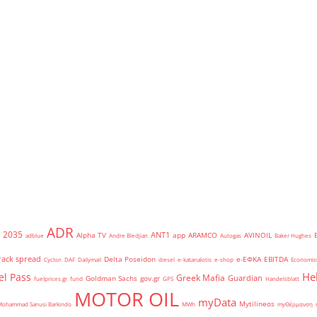
ADR
2035
ANT1
Alpha TV
app
ARAMCO
AVINOIL
adblue
Andre Bledjian
Autogas
Baker Hughes
rack spread
Delta Poseidon
e-ΕΦΚΑ
EBITDA
Cyclon
DAF
Dailymail
diesel
e-katanalotis
e-shop
Economis
He
el Pass
Greek Mafia
Guardian
Goldman Sachs
gov.gr
fuelprices.gr
fund
GPS
Handelsblatt
MOTOR OIL
myData
Mytilineos
Mohammad Sanusi Barkindo
MWh
myΘέρμανση