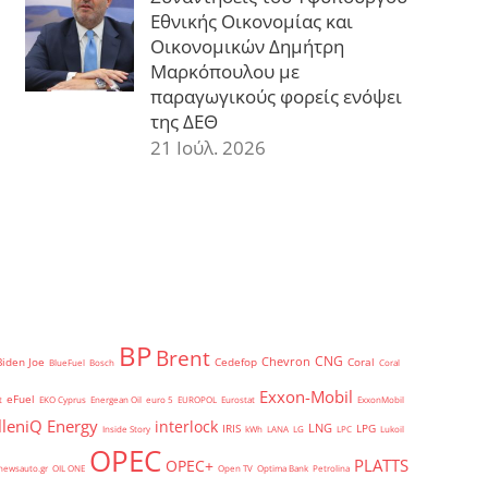
Εθνικής Οικονομίας και
Οικονομικών Δημήτρη
Μαρκόπουλου με
παραγωγικούς φορείς ενόψει
της ΔΕΘ
21 Ιούλ. 2026
BP
Brent
CNG
Chevron
Biden Joe
Cedefop
Coral
BlueFuel
Bosch
Coral
Exxon-Mobil
eFuel
t
EKO Cyprus
Energean Oil
euro 5
EUROPOL
Eurostat
ExxonMobil
lleniQ Energy
interlock
LNG
IRIS
LPG
Inside Story
kWh
LANA
LG
LPC
Lukoil
OPEC
PLATTS
OPEC+
newsauto.gr
OIL ONE
Open TV
Optima Bank
Petrolina