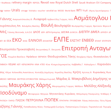
Revoil
refinery margin
Royal Dutch Shell
Saudi Arabian Oil Compan
r
RealNews
REPSOL
RMM
Urals
WTI
rgy
Yiufi
twitter
vintage
Viohalco
voucher
windfall tax
WOOD
World Bank
«Άγιος Χριστόφορος»
΄
Ασμάτογλου 
 Γιάννης
Αναφορά
Αναγνωστόπουλος Θ.
Αρβανιτίδης Γιώργος
Ασία
Βουλή
Βουλγαρία
συρόπουλος Απ.
Βιλιάρδος Βασίλης
Βουλγαρίδης Γιώργος
Βρετανία
Βόρεια 
νις
ΔΙΕΠΠΥ
ΔΙΜΕΑ
ΔΑΟΕ
ΔΕΣΦΑ
Γιάννης Θεοτοκάς
Δ.Α.Ο.Ε.
ΔΕΗ
ΔΕΠΑ Εμπορίας
ΔΙ.Μ.Ε.Α.
ΔΙΥΛΙΣΗ
ΔΙ
ΕΛΠΕ
ΕΚΟ
ΕΝΒΕΘ
ΕΛΙΝΟΙΛ
ΕΛΣΤΑΤ
ΕΕΑ
ΒΕΠ
ΕΕ
ΕΛΑΣ
ΕΛΛΑΚΤΩΡ
ΕΠΑΝΤ
ΕΠΙΤΡΟΠ
Επιτροπή Ανταγω
Επιστρεπτέα Προκαταβολή
Επιτροπάκης Π.
Επιτροπή
ΤΟΣ
Θεοδωρικάκος Τάκης
Ηράκλειο
Θεσσαλονίκη
Ηνωμένο Βασίλειο
ΘΕΡΜΟΙΛ
Θεοχάρης Χάρης
Καρανάσιο
ΚΕΔΑΚ
ΡΕΜΒΑΣΗ
ΚΕΠ
ΚΕΡΔΟΦΟΡΙΑ
ΚΙΝΑ
ΚΤΕΟ
Κίνα
Κίνημα Δημοκρατίας
Καββαθάς Γ.
Καλογήρου Ι.
Κρήτη
άλης
Κυρανάκης Κων
Κλίμα
Κολοκυθάς Αναστάσιος
Κονταξής Δημήτρης
Κορκίδης Βασίλης
Κρίντας Θ.
Μακρυβέλιος Δημήτρης
Μάρδας Δ.
Μ
ΜΕΛΚΟ
ΜΕΡΙΣΜΑ
ΜΗΤΡΩΟ ΑΠΟΒΛΗΤΩΝ
Μάλαμα Κυριακή
Μαυράκης Χάρης
Μελίδης Αλέξανδ
ανώλης
Μαυρομμάτης Γιώργος
Μεθάνιο
 Ισοδύναμο
Μητσοτάκης Κυριάκος
Μεταφορών
Μητρώο
Μπόμπορης Παναγιώτης
Ν.Μάκρη
ΠΟΠΕΚ
ΠΕΤΡΟΛΙΝΑ
ΠΑΣΟΚ
ΡΑΤΑΣΗ
ΠΑΡΙΣΙ
ΠΡΑΤΗΡΙΑ
ΠΡΟΘΕΣΜΙΑ
Πάνας Απόστολος
Πέτη Πέρκα
ζήσης Γιάννης
Παπαθανάσης Νίκος
Παπαμιχαήλ Σωτήρης
Παπασταύρου Σταύρος
Παραπολιτικά
Περιφέρ