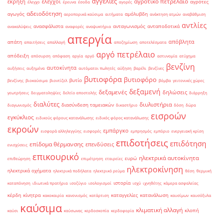
αγγελίες
αγροτικό πετρέλαιο
έκρηξη
έλεγχοι
αγρότες
έλεγχο
έρευνα
έσοδα
αγορές
αδειοδότηση
αγωγός
αμόλυβδη
αεροπορικά καύσιμα
αιτήματα
ανάκτηση ατμών
αναβάθμιση
αντλίες
ανασφάλιστα
ανταγωνισμός
ανταποδοτικά
ανακαλύψεις
αναφορές
αναψυκτήρια
απεργία
απόβλητα
απάτη
απαιτήσεις
απαλλαγή
αποζημίωση
αποτελέσματα
αργό πετρέλαιο
απόδειξη
απόσυρση
απόφαση
αργία
αργό
αστυνομία
ατύχημα
βενζίνη
αυτοκίνητα
αυξήσεις
αυξημένα
αυτόματοι πωλητές
αύξηση
βαρέλι
βενζίνες
βυτιοφόρα
βυτιοφόρο
βυτίο
βενζίνης
βιοκαύσιμα
βιοντίζελ
βόμβα
γειτονικές χώρες
δεξαμενή
δεξαμενές
δηλώσεις
γεωτρήσεις
δειγματοληψίες
δελτίο αποστολής
διάρρηξη
διαλύτες
διυλιστήρια
διασύνδεση ταμειακών
διαγωνισμός
δικαστήριο
δόση
δώρα
εισροών
εγκύκλιος
ειδικούς φόρους κατανάλωσης
ειδικός φόρος κατανάλωσης
εκροών
εμπάργκο
εισφορά αλληλεγγύης
εισφορές
εμπρησμός
εμπόριο
ενεργειακή κρίση
επιδοτήσεις
επιδότηση
επίδομα θέρμανσης
επενδύσεις
ενισχύσεις
επικουρικό
ηλεκτρικά αυτοκίνητα
ευρώ
επιθεώρηση
επιμέτρηση
εταιρείες
ηλεκτροκίνηση
ηλεκτρικά οχήματα
ηλεκτρικά ποδήλατα
ηλεκτρικό ρεύμα
θέση
θερμική
ιστορία
καταπόνηση
ιδιωτικά πρατήρια
ισοζύγιο
ισολογισμοί
ισχύ
ιχνηθέτης
κάμερα ασφαλείας
κέρδη
κίνητρα
καταγγελίες
κατανάλωση
κακοκαιρία
κανονισμός
κατάρτιση
καυσίμων
καυσόξυλα
καύσιμα
κλιματική αλλαγή
κλοπή
καύσι
καύσωνας
κερδοσκοπία
κερδοφορία