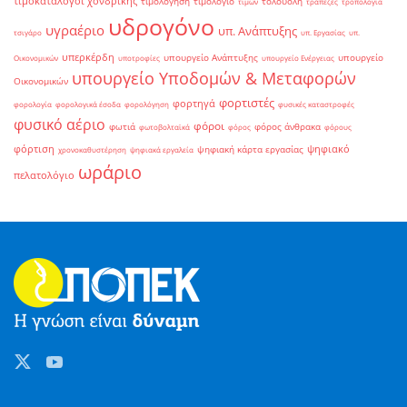
τιμοκατάλογοι χονδρικής
τιμολόγηση
τιμολόγιο
τολουόλη
τιμών
τράπεζες
τροπολογία
υδρογόνο
υγραέριο
υπ. Ανάπτυξης
τσιγάρο
υπ. Εργασίας
υπ.
υπερκέρδη
υπουργείο Ανάπτυξης
υπουργείο
Οικονομικών
υποτροφίες
υπουργείο Ενέργειας
υπουργείο Υποδομών & Μεταφορών
Οικονομικών
φορτιστές
φορτηγά
φορολογία
φορολογικά έσοδα
φορολόγηση
φυσικές καταστροφές
φυσικό αέριο
φόροι
φωτιά
φόρος άνθρακα
φωτοβολταϊκά
φόρος
φόρους
φόρτιση
ψηφιακό
ψηφιακή κάρτα εργασίας
χρονοκαθυστέρηση
ψηφιακά εργαλεία
ωράριο
πελατολόγιο