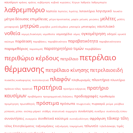
καυσίμων
κράνος
κράτος
κυβέρνηση
κυβικά
κυρώσεις
λίτρων
λαθραία
λαθρεμπορία
λαθρεμπόριο
λογισμικό
ληστεία
λιπαντήρια
ληστείες
λιγνίτης
λουκέτο
μελέτες
μέτρα δέουσας επιμέλειας
μέτρα προστασίας
μαφία
μείωση
μειώσεις
μελέτη
μητρώα
ναυτιλιακό
μπαταρίες
μεταφορικές
μικρόβια
μικτά κλιμάκια
μπαταρία
νοθεία
ογκομέτρηση
νομοσχέδιο
οδηγοί
νομιμη διακίνηση
νομοθεσία
νόμος
ορυκτά
παραβατικότητα
παράταση
καύσιμα
παραβάσεις
παραβάτικότητα
παραβατικότητατα
παρατηρητήριο τιμών
παραμεθόριος
περιβάλλον
παραπομπή
πετρέλαιο
περιθώριο κέρδους
πετρέλαιο
θέρμανσης
πετρέλαιο κίνησης
πετρελαιοειδή
πλαφόν
πλυντήρια
πληθωρισμός
πλυντήριο
πινακίδες κυκλοφορίας
πιστοποιητικά
πρατήρια
πρατήριο
πράσινο τέλος
πρακτικό
πρατήριο ενέργειας
καυσίμων
προδιαγραφές
προθεσμία
προβλήματα
προγραμματικές δηλώσεις
πρόστιμα
πρόσωπα
πυρκαγιά
προμέτρηση
πρωταθλητές
πτωχευτικός
ρεύμα
ρούβλια
συνάντηση
ρύπανση
ρύποι
σούπερ μάρκετ
στάθμη
στατιστικά
συμμορία
συνέδριο
συνέντευξη τύπου
τάνκερ
τέλη
σφράγιση
συναντήσεις
συνθετικά καύσιμα
συνεργεία
συνταξιοδότηση
τελωνείο
τέλος Επιτηδεύματος
ταξινομήσεις
τιμές
ταξινόμηση
τεκμηρίωση
τηλεδιάσκεψη