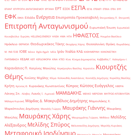
ΕΣΠΑ
ΕΡΤ
ΕΣΕΚ
ΕΠΑΝΤ
ΕΠΙΤΡΟΠΗ ΑΝΤΑΓΩΝΙΣΜΟΥ
ΕΡΓΑΝΗ
ΕΣΥΔ
ΕΤΕΑΕΠ
ΕΤΕΚΑ
ΕΤΕπ
ΕΥΠ
ΕΦΚ
Ενέργεια
Επιστρεπτέα Προκαταβολή
Ελλάδα
ΕΦΚΑ
Επιτροπάκης Π.
Επιτροπή
Επιτροπή Ανταγωνισμού
Ευρωπαϊκή Ένωση
Ευρωπαϊκό
ΗΦΑΙΣΤΟΣ
Κοινοβούλιο
Ευρώπη
ΗELLENiQ ENERGY
ΗΛΕΙΑ
ΗΜΑ
ΗΠΑ
Ηνωμένο Βασίλειο
Θεοδωρικάκος Τάκης
Ηράκλειο
Θεσσαλονίκη
Θράκη
ΘΕΡΜΟΙΛ
Θεοχάρης Χάρης
Θωμαδάκης
Ιταλία
ΙΟΒΕ
Ιράν
ΚΑΔ
Μ.
ΙΝΕ-ΓΣΕΕ
Ικόνιο
Ιλχάν Αχμέτ
Ινδία
ΚΑΘΗΜΕΡΙΝΗ
ΚΑΝΟΝΙΣΤΙΚΗ
ΚΕΔΑΚ
ΠΑΡΕΜΒΑΣΗ
ΚΕΠ
ΚΕΡΔΟΦΟΡΙΑ
ΚΙΝΑ
ΚΤΕΟ
Κίνα
Κίνημα Δημοκρατίας
Καββαθάς Γ.
Καλογήρου Ι.
Κιουρτζής
Καρανάσιος Π.
Κατρίνης Μανώλης
Κεγκέρογλου Βασίλης
Κερατσίνι
Θέμης
Κιούσης Μιχάλης
Κλίμα
Κολοκυθάς Αναστάσιος
Κονταξής Δημήτρης
Κορκίδης Βασίλης
Κώτσος Ευάγγελος
Κύπρος
Κρήτη
Κυρανάκης Κωνσταντίνος
Κρίντας Θ.
ΛΙΒΕΡΙΑ
ΜΑΜΙΔΑΚΗΣ
Λάτσης Σπ.
Λιανός Ι.
Λέσβος
Λιμενικό
ΜΕΛΚΟ
ΜΕΡΙΣΜΑ
ΜΗΤΡΩΟ ΑΠΟΒΛΗΤΩΝ
Μακρυβέλιος Δημήτρης
Μάρδας Δ.
Μαμουλάκης Χ.
Μάλαμα Κυριακή
Μαυράκης Γιάννης
Μαρκόπουλος Δημήτρης
Μαυράκης
Μασαλής Γιώργος
Μαυράκης Χάρης
Μελίδης
Μανώλης
Μαυρομμάτης Γιώργος
Μεθάνιο
Μελίδης Σπύρος
Αλέξανδρος
Μελισσανίδης Δημήτρης
Μερελής Κυριάκος
Μεταφορικό Ισοδύναμο
Μητσοτάκης
Μεταφορών
Μητρώο