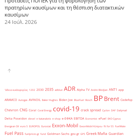
Προτάσεις ΠΟΠΕΚ για τη φορολόγηση των
πρατηρίων καυσίμων και τη θέσπιση διατακτικών
καυσίμων
24 Ιούλ. 2026
ADR
2035
ANT1
2030
Alpha TV
app
'άδεια κυκλοφορίας
1202
adblue
Andre Bledjian
BP
Brent
ARAMCO
AVINOIL
Biden Joe
Cedefop
Autogas
Baker Hughes
BlueFuel
Bosch
covid-19
CNG
Chevron
crack spread
Coral
Coral Energy
Cyclon
DAF
Dailymail
Delta Poseidon
e-ΕΦΚΑ
EBITDA
eFuel
diesel
e-katanalotis
e-shop
Economist
EKO Cyprus
Exxon-Mobil
Energean Oil
euro 5
EUROPOL
Eurostat
ExxonMobil Κύπρου
fit for 55
FuelMate
Fuel Pass
Greek Mafia
Guardian
Goldman Sachs
gov.gr
fuelprices.gr
fund
GPS