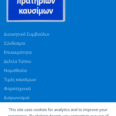
Διοικητικό Συμβούλιο
Σύνδεσμοι
Επικαιρότητα
Δελτία Τύπου
Νομοθεσία
Τιμές καυσίμων
Φοροτεχνικά
Διαγωνισμοί
Αγγελίες
This site uses cookies for analytics and to improve your
Θέσεις εργασίας
experience. By clicking Accept, you consent to our use of