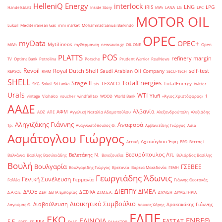
HelleniQ Energy
interlock
LNG
IRIS
LPG
Handelsblatt
Inside Story
kWh
LANA
LG
LPC
MOTOR OIL
Lukoil
Mediterranean Gas
mini market
Mohammad Sanusi Barkindo
OPEC
myData
OPEC+
Mytilineos
MWh
myΘέρμανση
newsauto.gr
OIL ONE
Open
POS
PLATTS
refinery margin
TV
Optima Bank
Petrolina
Porsche
Prudent Warrior
RealNews
Revoil
Royal Dutch Shell
self-test
Saudi Arabian Oil Company
REPSOL
RMM
SECU-TECH
SHELL
TotalEnergies
Stage II
TEXACO
TotalEnergy
SKG
Sokol
Sri Lanka
sts
twitter
Urals
WTI
Yiufi
vintage
Viohalco
voucher
windfall tax
WOOD
World Bank
«Άγιος Χριστόφορος»
΄1
ΑΑΔΕ
Αλβανία
ΑΦΜ
ΑΟΖ
ΑΠΕ
Αγγελική Ναταλία Αδαμοπούλου
Αλεξανδρούπολη
Αλεξιάδης
Αληγιζάκης Γιάννης
Αναφορά
Τρ.
Αναγνωστόπουλος Θ.
Αρβανιτίδης Γιώργος
Ασία
Ασμάτογλου Γιώργος
Αχτσιόγλου Έφη
Αττική
ΒΕΘ
Βέττας Ι.
Βεσυρόπουλος Απ.
Βελετάκης Ν.
Βαλκάνια
Βασίλης Βασιλειάδης
Βενεζουέλα
Βιλιάρδος Βασίλης
Βουλή
Βουλγαρία
ΓΣΕΒΕΕ
Βουλγαρίδης Γιώργος
Βρετανία
Βόρεια Μακεδονία
ΓΕΜΗ
Γεωργιάδης Άδωνις
Γενική Συνέλευση
Γερμανία
Γαλλία
Γιάννης Θεοτοκάς
ΔΙΕΠΠΥ
ΔΙΜΕΑ
ΔΑΟΕ
ΔΕΣΦΑ
Δ.Α.Ο.Ε.
ΔΕΗ
ΔΕΠΑ Εμπορίας
ΔΙ.Μ.Ε.Α.
ΔΙΥΛΙΣΗ
ΔΙΥΛΙΣΤΗΡΙΑ
Διοικητικό Συμβούλιο
Διαβούλευση
Δρακακάκης Γιάννης
Δαγούμας Θ.
Δούκας Χάρης
ΕΛΠΕ
ΕΚΟ
ΕΝΒΕΘ
ΕΛΙΝΟΙΛ
ΕΛΣΤΑΤ
Ε.Ε.
ΕΕΑ
ΕΒΕΠ
ΕΕ
ΕΛΑΣ
ΕΛΛΑΚΤΩΡ