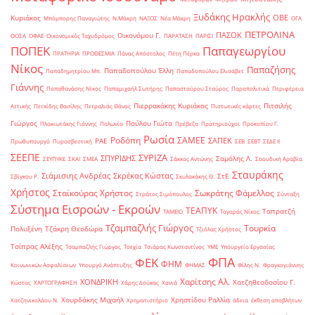
Ξυδάκης Ηρακλής
ΟΒΕ
Κυριάκος
Μπόμπορης Παναγιώτης
Ν.Μάκρη
ΝΑΞΟΣ
Νέα Μάκρη
ΟΓΑ
ΠΕΤΡΟΛΙΝΑ
ΠΑΣΟΚ
Οικονόμου Γ.
ΟΟΣΑ
ΟΦΑΕ
Οικονομικός Ταχυδρόμος
ΠΑΡΑΤΑΣΗ
ΠΑΡΙΣΙ
ΠΟΠΕΚ
Παπαγεωργίου
ΠΡΑΤΗΡΙΑ
ΠΡΟΘΕΣΜΙΑ
Πάνας Απόστολος
Πέτη Πέρκα
Νίκος
Παπαζήσης
Παπαδοπούλου Έλλη
Παπαδημητρίου Μπ.
Παπαδοπούλου Ελισάβετ
Γιάννης
Παπαθανάσης Νίκος
Παπαμιχαήλ Σωτήρης
Παπασταύρου Σταύρος
Παραπολιτικά
Περιφέρεια
Πιερρακάκης Κυριάκος
Πιτσιλής
Αττικής
Πετκίδης Βασίλης
Πετραλιάς Θάνος
Πιστωτικές κάρτες
Γιώργος
Πούλου Γιώτα
Πλακιωτάκης Γιάννης
Πολωνία
Πρέβεζα
Πρατηριούχοι
Προκοπίου Γ.
Ρωσία
Ροδόπη
ΣΑΜΕΕ
ΣΑΠΕΚ
ΡΑΕ
Πρωθυπουργό
Πυροσβεστική
ΣΕΒ
ΣΕΒΤ
ΣΕΔΕ ΙΙ
ΣΕΕΠΕ
ΣΥΡΙΖΑ
ΣΠΥΡΙΔΗΣ
Σαμόλης Λ.
ΣΕΥΠΥΚΕ
ΣΚΑΙ
ΣΜΕΑ
Σάκκος Αντώνης
Σαουδική Αραβία
Σταυράκης
Σιάμισιης Ανδρέας
Σκρέκας Κώστας
ΣτΕ
Σβίγκου Ρ.
Σκυλακάκης Θ.
Χρήστος
Σταϊκούρας Χρήστος
Σωκράτης Φάμελλος
Στράτος Σιμόπουλος
Σύνταξη
Σύστημα Εισροών - Εκροών
ΤΕΑΠΥΚ
Ταπρατζή
ΤΑΜΕΙΟ
Ταγαράς Νίκος
Τζαμπαζλής Γιώργος
Τουρκία
Πολυξένη
Τζάκρη Θεοδώρα
Τζιόλας Χρήστος
Τσίπρας Αλέξης
Τσαμπαζλής Γιώργος
Τσεχία
Τσιάρας Κωνσταντίνος
ΥΜΕ
Υπουργείο Εργασίας
ΦΠΑ
ΦΕΚ
ΦΗΜ
Κοινωνικών Ασφαλίσεων
Υπουργό Ανάπτυξης
ΦΗΜΑΣ
Φίλης Ν.
Φραγκογιάννης
Χαρίτσης Αλ.
ΧΟΝΔΡΙΚΗ
Χατζηθεοδοσίου Γ.
Κώστας
ΧΑΡΤΟΓΡΑΦΗΣΗ
Χάρης Δούκας
Χανιά
Χουρδάκης Μιχαήλ
Χρηστίδου Ραλλία
Χατζηνικολάου Ν.
Χρηματιστήριο
άδεια
έκθεση αποβλήτων