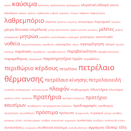
καύσιμα
κλιματική αλλαγή
κλοπή
καύσι
καύσωνας
κερδοσκοπία
κερδοφορία
καυσίμων
κράνος
κράτος
κυβέρνηση
κυβικά
κυρώσεις
λίτρων
λαθραία
λαθρεμπορία
λαθρεμπόριο
λογισμικό
ληστεία
λιπαντήρια
ληστείες
λιγνίτης
λουκέτο
μελέτες
μέτρα δέουσας επιμέλειας
μέτρα προστασίας
μαφία
μείωση
μειώσεις
μελέτη
μητρώα
ναυτιλιακό
μπαταρίες
μεταφορικές
μικρόβια
μικτά κλιμάκια
μπαταρία
νοθεία
ογκομέτρηση
νομοσχέδιο
οδηγοί
νομιμη διακίνηση
νομοθεσία
νόμος
ορυκτά
παραβατικότητα
παράταση
καύσιμα
παραβάσεις
παραβάτικότητα
παραβατικότητατα
παρατηρητήριο τιμών
παραμεθόριος
περιβάλλον
παραπομπή
πετρέλαιο
περιθώριο κέρδους
πετρέλαιο
θέρμανσης
πετρέλαιο κίνησης
πετρελαιοειδή
πλαφόν
πλυντήρια
πληθωρισμός
πλυντήριο
πινακίδες κυκλοφορίας
πιστοποιητικά
πρατήρια
πρατήριο
πράσινο τέλος
πρακτικό
πρατήριο ενέργειας
καυσίμων
προδιαγραφές
προθεσμία
προβλήματα
προγραμματικές δηλώσεις
πρόστιμα
πρόσωπα
πυρκαγιά
προμέτρηση
πρωταθλητές
πτωχευτικός
ρεύμα
ρούβλια
συνάντηση
ρύπανση
ρύποι
σούπερ μάρκετ
στάθμη
στατιστικά
συμμορία
συνέδριο
συνέντευξη τύπου
τάνκερ
τέλη
σφράγιση
συναντήσεις
συνθετικά καύσιμα
συνεργεία
συνταξιοδότηση