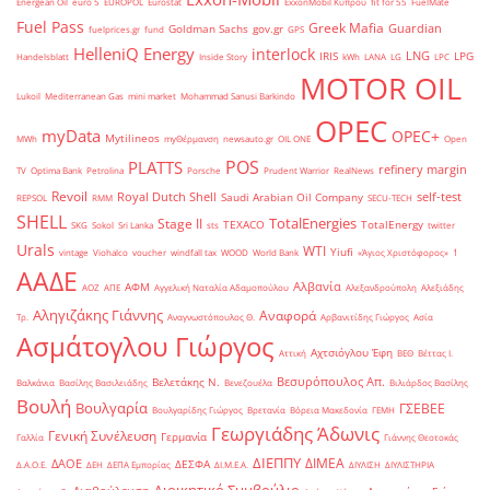
Energean Oil
euro 5
EUROPOL
Eurostat
ExxonMobil Κύπρου
fit for 55
FuelMate
Fuel Pass
Greek Mafia
Guardian
Goldman Sachs
gov.gr
fuelprices.gr
fund
GPS
HelleniQ Energy
interlock
LNG
IRIS
LPG
Handelsblatt
Inside Story
kWh
LANA
LG
LPC
MOTOR OIL
Lukoil
Mediterranean Gas
mini market
Mohammad Sanusi Barkindo
OPEC
myData
OPEC+
Mytilineos
MWh
myΘέρμανση
newsauto.gr
OIL ONE
Open
POS
PLATTS
refinery margin
TV
Optima Bank
Petrolina
Porsche
Prudent Warrior
RealNews
Revoil
Royal Dutch Shell
self-test
Saudi Arabian Oil Company
REPSOL
RMM
SECU-TECH
SHELL
TotalEnergies
Stage II
TEXACO
TotalEnergy
SKG
Sokol
Sri Lanka
sts
twitter
Urals
WTI
Yiufi
vintage
Viohalco
voucher
windfall tax
WOOD
World Bank
«Άγιος Χριστόφορος»
΄1
ΑΑΔΕ
Αλβανία
ΑΦΜ
ΑΟΖ
ΑΠΕ
Αγγελική Ναταλία Αδαμοπούλου
Αλεξανδρούπολη
Αλεξιάδης
Αληγιζάκης Γιάννης
Αναφορά
Τρ.
Αναγνωστόπουλος Θ.
Αρβανιτίδης Γιώργος
Ασία
Ασμάτογλου Γιώργος
Αχτσιόγλου Έφη
Αττική
ΒΕΘ
Βέττας Ι.
Βεσυρόπουλος Απ.
Βελετάκης Ν.
Βαλκάνια
Βασίλης Βασιλειάδης
Βενεζουέλα
Βιλιάρδος Βασίλης
Βουλή
Βουλγαρία
ΓΣΕΒΕΕ
Βουλγαρίδης Γιώργος
Βρετανία
Βόρεια Μακεδονία
ΓΕΜΗ
Γεωργιάδης Άδωνις
Γενική Συνέλευση
Γερμανία
Γαλλία
Γιάννης Θεοτοκάς
ΔΙΕΠΠΥ
ΔΙΜΕΑ
ΔΑΟΕ
ΔΕΣΦΑ
Δ.Α.Ο.Ε.
ΔΕΗ
ΔΕΠΑ Εμπορίας
ΔΙ.Μ.Ε.Α.
ΔΙΥΛΙΣΗ
ΔΙΥΛΙΣΤΗΡΙΑ