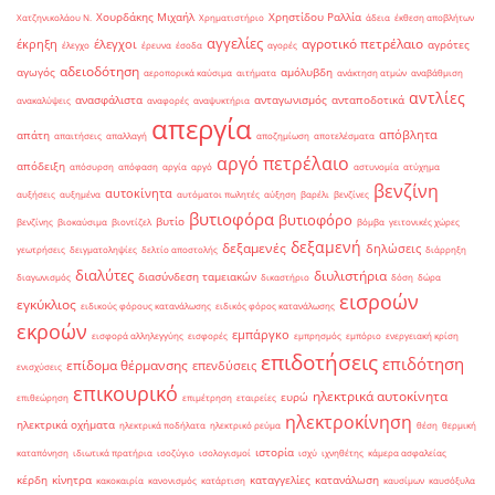
Χουρδάκης Μιχαήλ
Χρηστίδου Ραλλία
Χατζηνικολάου Ν.
Χρηματιστήριο
άδεια
έκθεση αποβλήτων
αγγελίες
αγροτικό πετρέλαιο
έκρηξη
έλεγχοι
αγρότες
έλεγχο
έρευνα
έσοδα
αγορές
αδειοδότηση
αγωγός
αμόλυβδη
αεροπορικά καύσιμα
αιτήματα
ανάκτηση ατμών
αναβάθμιση
αντλίες
ανασφάλιστα
ανταγωνισμός
ανταποδοτικά
ανακαλύψεις
αναφορές
αναψυκτήρια
απεργία
απόβλητα
απάτη
απαιτήσεις
απαλλαγή
αποζημίωση
αποτελέσματα
αργό πετρέλαιο
απόδειξη
απόσυρση
απόφαση
αργία
αργό
αστυνομία
ατύχημα
βενζίνη
αυτοκίνητα
αυξήσεις
αυξημένα
αυτόματοι πωλητές
αύξηση
βαρέλι
βενζίνες
βυτιοφόρα
βυτιοφόρο
βυτίο
βενζίνης
βιοκαύσιμα
βιοντίζελ
βόμβα
γειτονικές χώρες
δεξαμενή
δεξαμενές
δηλώσεις
γεωτρήσεις
δειγματοληψίες
δελτίο αποστολής
διάρρηξη
διαλύτες
διυλιστήρια
διασύνδεση ταμειακών
διαγωνισμός
δικαστήριο
δόση
δώρα
εισροών
εγκύκλιος
ειδικούς φόρους κατανάλωσης
ειδικός φόρος κατανάλωσης
εκροών
εμπάργκο
εισφορά αλληλεγγύης
εισφορές
εμπρησμός
εμπόριο
ενεργειακή κρίση
επιδοτήσεις
επιδότηση
επίδομα θέρμανσης
επενδύσεις
ενισχύσεις
επικουρικό
ηλεκτρικά αυτοκίνητα
ευρώ
επιθεώρηση
επιμέτρηση
εταιρείες
ηλεκτροκίνηση
ηλεκτρικά οχήματα
ηλεκτρικά ποδήλατα
ηλεκτρικό ρεύμα
θέση
θερμική
ιστορία
καταπόνηση
ιδιωτικά πρατήρια
ισοζύγιο
ισολογισμοί
ισχύ
ιχνηθέτης
κάμερα ασφαλείας
κέρδη
κίνητρα
καταγγελίες
κατανάλωση
κακοκαιρία
κανονισμός
κατάρτιση
καυσίμων
καυσόξυλα