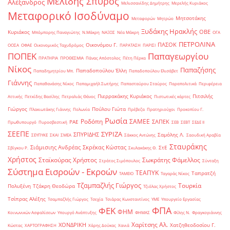
Μελίδης Σπύρος
Αλέξανδρος
Μελισσανίδης Δημήτρης
Μερελής Κυριάκος
Μεταφορικό Ισοδύναμο
Μητσοτάκης
Μεταφορών
Μητρώο
Ξυδάκης Ηρακλής
ΟΒΕ
Κυριάκος
Μπόμπορης Παναγιώτης
Ν.Μάκρη
ΝΑΞΟΣ
Νέα Μάκρη
ΟΓΑ
ΠΕΤΡΟΛΙΝΑ
ΠΑΣΟΚ
Οικονόμου Γ.
ΟΟΣΑ
ΟΦΑΕ
Οικονομικός Ταχυδρόμος
ΠΑΡΑΤΑΣΗ
ΠΑΡΙΣΙ
ΠΟΠΕΚ
Παπαγεωργίου
ΠΡΑΤΗΡΙΑ
ΠΡΟΘΕΣΜΙΑ
Πάνας Απόστολος
Πέτη Πέρκα
Νίκος
Παπαζήσης
Παπαδοπούλου Έλλη
Παπαδημητρίου Μπ.
Παπαδοπούλου Ελισάβετ
Γιάννης
Παπαθανάσης Νίκος
Παπαμιχαήλ Σωτήρης
Παπασταύρου Σταύρος
Παραπολιτικά
Περιφέρεια
Πιερρακάκης Κυριάκος
Πιτσιλής
Αττικής
Πετκίδης Βασίλης
Πετραλιάς Θάνος
Πιστωτικές κάρτες
Γιώργος
Πούλου Γιώτα
Πλακιωτάκης Γιάννης
Πολωνία
Πρέβεζα
Πρατηριούχοι
Προκοπίου Γ.
Ρωσία
Ροδόπη
ΣΑΜΕΕ
ΣΑΠΕΚ
ΡΑΕ
Πρωθυπουργό
Πυροσβεστική
ΣΕΒ
ΣΕΒΤ
ΣΕΔΕ ΙΙ
ΣΕΕΠΕ
ΣΥΡΙΖΑ
ΣΠΥΡΙΔΗΣ
Σαμόλης Λ.
ΣΕΥΠΥΚΕ
ΣΚΑΙ
ΣΜΕΑ
Σάκκος Αντώνης
Σαουδική Αραβία
Σταυράκης
Σιάμισιης Ανδρέας
Σκρέκας Κώστας
ΣτΕ
Σβίγκου Ρ.
Σκυλακάκης Θ.
Χρήστος
Σταϊκούρας Χρήστος
Σωκράτης Φάμελλος
Στράτος Σιμόπουλος
Σύνταξη
Σύστημα Εισροών - Εκροών
ΤΕΑΠΥΚ
Ταπρατζή
ΤΑΜΕΙΟ
Ταγαράς Νίκος
Τζαμπαζλής Γιώργος
Τουρκία
Πολυξένη
Τζάκρη Θεοδώρα
Τζιόλας Χρήστος
Τσίπρας Αλέξης
Τσαμπαζλής Γιώργος
Τσεχία
Τσιάρας Κωνσταντίνος
ΥΜΕ
Υπουργείο Εργασίας
ΦΠΑ
ΦΕΚ
ΦΗΜ
Κοινωνικών Ασφαλίσεων
Υπουργό Ανάπτυξης
ΦΗΜΑΣ
Φίλης Ν.
Φραγκογιάννης
Χαρίτσης Αλ.
ΧΟΝΔΡΙΚΗ
Χατζηθεοδοσίου Γ.
Κώστας
ΧΑΡΤΟΓΡΑΦΗΣΗ
Χάρης Δούκας
Χανιά