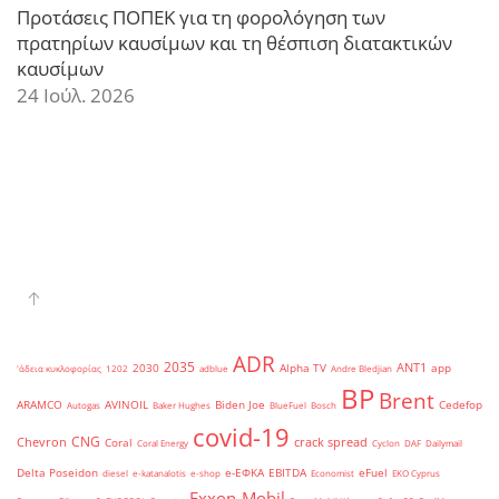
Προτάσεις ΠΟΠΕΚ για τη φορολόγηση των
πρατηρίων καυσίμων και τη θέσπιση διατακτικών
καυσίμων
24 Ιούλ. 2026
ADR
2035
ANT1
2030
Alpha TV
app
'άδεια κυκλοφορίας
1202
adblue
Andre Bledjian
BP
Brent
ARAMCO
AVINOIL
Biden Joe
Cedefop
Autogas
Baker Hughes
BlueFuel
Bosch
covid-19
CNG
Chevron
crack spread
Coral
Coral Energy
Cyclon
DAF
Dailymail
Delta Poseidon
e-ΕΦΚΑ
EBITDA
eFuel
diesel
e-katanalotis
e-shop
Economist
EKO Cyprus
Exxon-Mobil