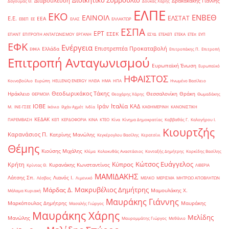
Διοικητικό Συμβούλιο
Διαβούλευση
Δρακακάκης Γιάννης
Δαγούμας Θ.
Δούκας Χάρης
ΕΛΠΕ
ΕΚΟ
ΕΝΒΕΘ
ΕΛΙΝΟΙΛ
ΕΛΣΤΑΤ
Ε.Ε.
ΕΕΑ
ΕΒΕΠ
ΕΕ
ΕΛΑΣ
ΕΛΛΑΚΤΩΡ
ΕΣΠΑ
ΕΡΤ
ΕΣΕΚ
ΕΠΑΝΤ
ΕΠΙΤΡΟΠΗ ΑΝΤΑΓΩΝΙΣΜΟΥ
ΕΡΓΑΝΗ
ΕΣΥΔ
ΕΤΕΑΕΠ
ΕΤΕΚΑ
ΕΤΕπ
ΕΥΠ
ΕΦΚ
Ενέργεια
Επιστρεπτέα Προκαταβολή
Ελλάδα
ΕΦΚΑ
Επιτροπάκης Π.
Επιτροπή
Επιτροπή Ανταγωνισμού
Ευρωπαϊκή Ένωση
Ευρωπαϊκό
ΗΦΑΙΣΤΟΣ
Κοινοβούλιο
Ευρώπη
ΗELLENiQ ENERGY
ΗΛΕΙΑ
ΗΜΑ
ΗΠΑ
Ηνωμένο Βασίλειο
Θεοδωρικάκος Τάκης
Ηράκλειο
Θεσσαλονίκη
Θράκη
ΘΕΡΜΟΙΛ
Θεοχάρης Χάρης
Θωμαδάκης
Ιταλία
ΙΟΒΕ
Ιράν
ΚΑΔ
Μ.
ΙΝΕ-ΓΣΕΕ
Ικόνιο
Ιλχάν Αχμέτ
Ινδία
ΚΑΘΗΜΕΡΙΝΗ
ΚΑΝΟΝΙΣΤΙΚΗ
ΚΕΔΑΚ
ΠΑΡΕΜΒΑΣΗ
ΚΕΠ
ΚΕΡΔΟΦΟΡΙΑ
ΚΙΝΑ
ΚΤΕΟ
Κίνα
Κίνημα Δημοκρατίας
Καββαθάς Γ.
Καλογήρου Ι.
Κιουρτζής
Καρανάσιος Π.
Κατρίνης Μανώλης
Κεγκέρογλου Βασίλης
Κερατσίνι
Θέμης
Κιούσης Μιχάλης
Κλίμα
Κολοκυθάς Αναστάσιος
Κονταξής Δημήτρης
Κορκίδης Βασίλης
Κώτσος Ευάγγελος
Κύπρος
Κρήτη
Κυρανάκης Κωνσταντίνος
Κρίντας Θ.
ΛΙΒΕΡΙΑ
ΜΑΜΙΔΑΚΗΣ
Λάτσης Σπ.
Λιανός Ι.
Λέσβος
Λιμενικό
ΜΕΛΚΟ
ΜΕΡΙΣΜΑ
ΜΗΤΡΩΟ ΑΠΟΒΛΗΤΩΝ
Μακρυβέλιος Δημήτρης
Μάρδας Δ.
Μαμουλάκης Χ.
Μάλαμα Κυριακή
Μαυράκης Γιάννης
Μαρκόπουλος Δημήτρης
Μαυράκης
Μασαλής Γιώργος
Μαυράκης Χάρης
Μελίδης
Μανώλης
Μαυρομμάτης Γιώργος
Μεθάνιο