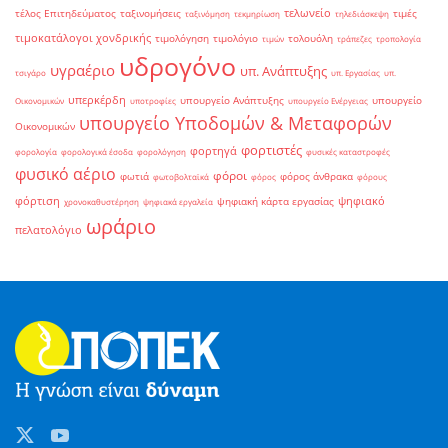
τελωνείο
τέλος Επιτηδεύματος
ταξινομήσεις
τιμές
ταξινόμηση
τεκμηρίωση
τηλεδιάσκεψη
τιμοκατάλογοι χονδρικής
τιμολόγηση
τιμολόγιο
τολουόλη
τιμών
τράπεζες
τροπολογία
υδρογόνο
υγραέριο
υπ. Ανάπτυξης
τσιγάρο
υπ. Εργασίας
υπ.
υπερκέρδη
υπουργείο Ανάπτυξης
υπουργείο
Οικονομικών
υποτροφίες
υπουργείο Ενέργειας
υπουργείο Υποδομών & Μεταφορών
Οικονομικών
φορτιστές
φορτηγά
φορολογία
φορολογικά έσοδα
φορολόγηση
φυσικές καταστροφές
φυσικό αέριο
φόροι
φωτιά
φόρος άνθρακα
φωτοβολταϊκά
φόρος
φόρους
φόρτιση
ψηφιακό
ψηφιακή κάρτα εργασίας
χρονοκαθυστέρηση
ψηφιακά εργαλεία
ωράριο
πελατολόγιο