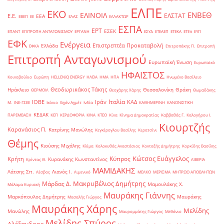
ΕΛΠΕ
ΕΚΟ
ΕΝΒΕΘ
ΕΛΙΝΟΙΛ
ΕΛΣΤΑΤ
Ε.Ε.
ΕΕΑ
ΕΒΕΠ
ΕΕ
ΕΛΑΣ
ΕΛΛΑΚΤΩΡ
ΕΣΠΑ
ΕΡΤ
ΕΣΕΚ
ΕΠΑΝΤ
ΕΠΙΤΡΟΠΗ ΑΝΤΑΓΩΝΙΣΜΟΥ
ΕΡΓΑΝΗ
ΕΣΥΔ
ΕΤΕΑΕΠ
ΕΤΕΚΑ
ΕΤΕπ
ΕΥΠ
ΕΦΚ
Ενέργεια
Επιστρεπτέα Προκαταβολή
Ελλάδα
ΕΦΚΑ
Επιτροπάκης Π.
Επιτροπή
Επιτροπή Ανταγωνισμού
Ευρωπαϊκή Ένωση
Ευρωπαϊκό
ΗΦΑΙΣΤΟΣ
Κοινοβούλιο
Ευρώπη
ΗELLENiQ ENERGY
ΗΛΕΙΑ
ΗΜΑ
ΗΠΑ
Ηνωμένο Βασίλειο
Θεοδωρικάκος Τάκης
Ηράκλειο
Θεσσαλονίκη
Θράκη
ΘΕΡΜΟΙΛ
Θεοχάρης Χάρης
Θωμαδάκης
Ιταλία
ΙΟΒΕ
Ιράν
ΚΑΔ
Μ.
ΙΝΕ-ΓΣΕΕ
Ικόνιο
Ιλχάν Αχμέτ
Ινδία
ΚΑΘΗΜΕΡΙΝΗ
ΚΑΝΟΝΙΣΤΙΚΗ
ΚΕΔΑΚ
ΠΑΡΕΜΒΑΣΗ
ΚΕΠ
ΚΕΡΔΟΦΟΡΙΑ
ΚΙΝΑ
ΚΤΕΟ
Κίνα
Κίνημα Δημοκρατίας
Καββαθάς Γ.
Καλογήρου Ι.
Κιουρτζής
Καρανάσιος Π.
Κατρίνης Μανώλης
Κεγκέρογλου Βασίλης
Κερατσίνι
Θέμης
Κιούσης Μιχάλης
Κλίμα
Κολοκυθάς Αναστάσιος
Κονταξής Δημήτρης
Κορκίδης Βασίλης
Κώτσος Ευάγγελος
Κύπρος
Κρήτη
Κυρανάκης Κωνσταντίνος
Κρίντας Θ.
ΛΙΒΕΡΙΑ
ΜΑΜΙΔΑΚΗΣ
Λάτσης Σπ.
Λιανός Ι.
Λέσβος
Λιμενικό
ΜΕΛΚΟ
ΜΕΡΙΣΜΑ
ΜΗΤΡΩΟ ΑΠΟΒΛΗΤΩΝ
Μακρυβέλιος Δημήτρης
Μάρδας Δ.
Μαμουλάκης Χ.
Μάλαμα Κυριακή
Μαυράκης Γιάννης
Μαρκόπουλος Δημήτρης
Μαυράκης
Μασαλής Γιώργος
Μαυράκης Χάρης
Μελίδης
Μανώλης
Μαυρομμάτης Γιώργος
Μεθάνιο
Μελίδης Σπύρος