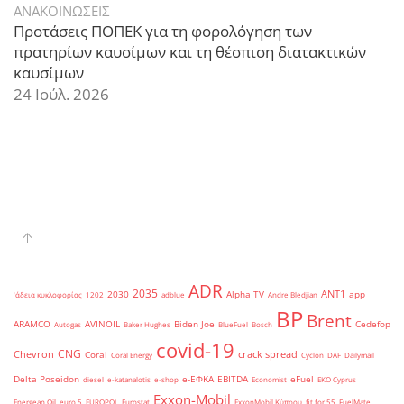
ΑΝΑΚΟΙΝΩΣΕΙΣ
Προτάσεις ΠΟΠΕΚ για τη φορολόγηση των
πρατηρίων καυσίμων και τη θέσπιση διατακτικών
καυσίμων
24 Ιούλ. 2026
ADR
2035
ANT1
2030
Alpha TV
app
'άδεια κυκλοφορίας
1202
adblue
Andre Bledjian
BP
Brent
ARAMCO
AVINOIL
Biden Joe
Cedefop
Autogas
Baker Hughes
BlueFuel
Bosch
covid-19
CNG
Chevron
crack spread
Coral
Coral Energy
Cyclon
DAF
Dailymail
Delta Poseidon
e-ΕΦΚΑ
EBITDA
eFuel
diesel
e-katanalotis
e-shop
Economist
EKO Cyprus
Exxon-Mobil
Energean Oil
euro 5
EUROPOL
Eurostat
ExxonMobil Κύπρου
fit for 55
FuelMate