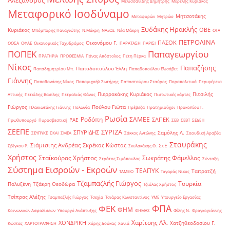
Αλέξανδρος
Μελισσανίδης Δημήτρης
Μερελής Κυριάκος
Μεταφορικό Ισοδύναμο
Μητσοτάκης
Μεταφορών
Μητρώο
Ξυδάκης Ηρακλής
ΟΒΕ
Κυριάκος
Μπόμπορης Παναγιώτης
Ν.Μάκρη
ΝΑΞΟΣ
Νέα Μάκρη
ΟΓΑ
ΠΕΤΡΟΛΙΝΑ
ΠΑΣΟΚ
Οικονόμου Γ.
ΟΟΣΑ
ΟΦΑΕ
Οικονομικός Ταχυδρόμος
ΠΑΡΑΤΑΣΗ
ΠΑΡΙΣΙ
ΠΟΠΕΚ
Παπαγεωργίου
ΠΡΑΤΗΡΙΑ
ΠΡΟΘΕΣΜΙΑ
Πάνας Απόστολος
Πέτη Πέρκα
Νίκος
Παπαζήσης
Παπαδοπούλου Έλλη
Παπαδημητρίου Μπ.
Παπαδοπούλου Ελισάβετ
Γιάννης
Παπαθανάσης Νίκος
Παπαμιχαήλ Σωτήρης
Παπασταύρου Σταύρος
Παραπολιτικά
Περιφέρεια
Πιερρακάκης Κυριάκος
Πιτσιλής
Αττικής
Πετκίδης Βασίλης
Πετραλιάς Θάνος
Πιστωτικές κάρτες
Γιώργος
Πούλου Γιώτα
Πλακιωτάκης Γιάννης
Πολωνία
Πρέβεζα
Πρατηριούχοι
Προκοπίου Γ.
Ρωσία
Ροδόπη
ΣΑΜΕΕ
ΣΑΠΕΚ
ΡΑΕ
Πρωθυπουργό
Πυροσβεστική
ΣΕΒ
ΣΕΒΤ
ΣΕΔΕ ΙΙ
ΣΕΕΠΕ
ΣΥΡΙΖΑ
ΣΠΥΡΙΔΗΣ
Σαμόλης Λ.
ΣΕΥΠΥΚΕ
ΣΚΑΙ
ΣΜΕΑ
Σάκκος Αντώνης
Σαουδική Αραβία
Σταυράκης
Σιάμισιης Ανδρέας
Σκρέκας Κώστας
ΣτΕ
Σβίγκου Ρ.
Σκυλακάκης Θ.
Χρήστος
Σταϊκούρας Χρήστος
Σωκράτης Φάμελλος
Στράτος Σιμόπουλος
Σύνταξη
Σύστημα Εισροών - Εκροών
ΤΕΑΠΥΚ
Ταπρατζή
ΤΑΜΕΙΟ
Ταγαράς Νίκος
Τζαμπαζλής Γιώργος
Τουρκία
Πολυξένη
Τζάκρη Θεοδώρα
Τζιόλας Χρήστος
Τσίπρας Αλέξης
Τσαμπαζλής Γιώργος
Τσεχία
Τσιάρας Κωνσταντίνος
ΥΜΕ
Υπουργείο Εργασίας
ΦΠΑ
ΦΕΚ
ΦΗΜ
Κοινωνικών Ασφαλίσεων
Υπουργό Ανάπτυξης
ΦΗΜΑΣ
Φίλης Ν.
Φραγκογιάννης
Χαρίτσης Αλ.
ΧΟΝΔΡΙΚΗ
Χατζηθεοδοσίου Γ.
Κώστας
ΧΑΡΤΟΓΡΑΦΗΣΗ
Χάρης Δούκας
Χανιά