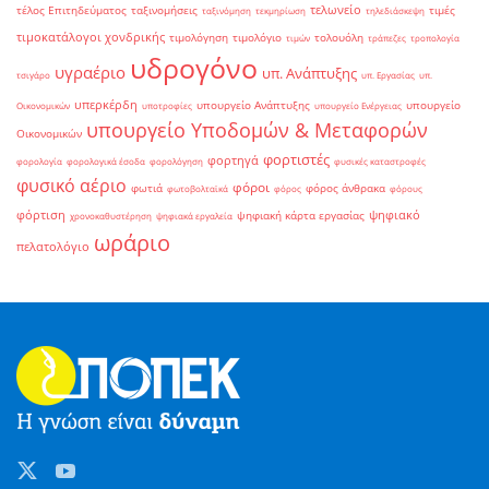
τελωνείο
τέλος Επιτηδεύματος
ταξινομήσεις
τιμές
ταξινόμηση
τεκμηρίωση
τηλεδιάσκεψη
τιμοκατάλογοι χονδρικής
τιμολόγηση
τιμολόγιο
τολουόλη
τιμών
τράπεζες
τροπολογία
υδρογόνο
υγραέριο
υπ. Ανάπτυξης
τσιγάρο
υπ. Εργασίας
υπ.
υπερκέρδη
υπουργείο Ανάπτυξης
υπουργείο
Οικονομικών
υποτροφίες
υπουργείο Ενέργειας
υπουργείο Υποδομών & Μεταφορών
Οικονομικών
φορτιστές
φορτηγά
φορολογία
φορολογικά έσοδα
φορολόγηση
φυσικές καταστροφές
φυσικό αέριο
φόροι
φωτιά
φόρος άνθρακα
φωτοβολταϊκά
φόρος
φόρους
φόρτιση
ψηφιακό
ψηφιακή κάρτα εργασίας
χρονοκαθυστέρηση
ψηφιακά εργαλεία
ωράριο
πελατολόγιο