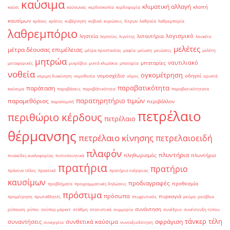
καύσιμα
κλιματική αλλαγή
κλοπή
καύσι
καύσωνας
κερδοσκοπία
κερδοφορία
καυσίμων
κράνος
κράτος
κυβέρνηση
κυβικά
κυρώσεις
λίτρων
λαθραία
λαθρεμπορία
λαθρεμπόριο
λογισμικό
ληστεία
λιπαντήρια
ληστείες
λιγνίτης
λουκέτο
μελέτες
μέτρα δέουσας επιμέλειας
μέτρα προστασίας
μαφία
μείωση
μειώσεις
μελέτη
μητρώα
ναυτιλιακό
μπαταρίες
μεταφορικές
μικρόβια
μικτά κλιμάκια
μπαταρία
νοθεία
ογκομέτρηση
νομοσχέδιο
οδηγοί
νομιμη διακίνηση
νομοθεσία
νόμος
ορυκτά
παραβατικότητα
παράταση
καύσιμα
παραβάσεις
παραβάτικότητα
παραβατικότητατα
παρατηρητήριο τιμών
παραμεθόριος
περιβάλλον
παραπομπή
πετρέλαιο
περιθώριο κέρδους
πετρέλαιο
θέρμανσης
πετρέλαιο κίνησης
πετρελαιοειδή
πλαφόν
πλυντήρια
πληθωρισμός
πλυντήριο
πινακίδες κυκλοφορίας
πιστοποιητικά
πρατήρια
πρατήριο
πράσινο τέλος
πρακτικό
πρατήριο ενέργειας
καυσίμων
προδιαγραφές
προθεσμία
προβλήματα
προγραμματικές δηλώσεις
πρόστιμα
πρόσωπα
πυρκαγιά
προμέτρηση
πρωταθλητές
πτωχευτικός
ρεύμα
ρούβλια
συνάντηση
ρύπανση
ρύποι
σούπερ μάρκετ
στάθμη
στατιστικά
συμμορία
συνέδριο
συνέντευξη τύπου
τάνκερ
τέλη
σφράγιση
συναντήσεις
συνθετικά καύσιμα
συνεργεία
συνταξιοδότηση