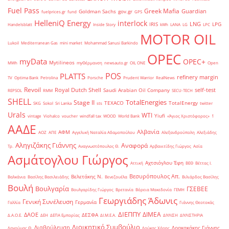
Fuel Pass
Greek Mafia
Guardian
Goldman Sachs
gov.gr
fuelprices.gr
fund
GPS
HelleniQ Energy
interlock
LNG
IRIS
LPG
Handelsblatt
Inside Story
kWh
LANA
LG
LPC
MOTOR OIL
Lukoil
Mediterranean Gas
mini market
Mohammad Sanusi Barkindo
OPEC
myData
OPEC+
Mytilineos
MWh
myΘέρμανση
newsauto.gr
OIL ONE
Open
POS
PLATTS
refinery margin
TV
Optima Bank
Petrolina
Porsche
Prudent Warrior
RealNews
Revoil
Royal Dutch Shell
self-test
Saudi Arabian Oil Company
REPSOL
RMM
SECU-TECH
SHELL
TotalEnergies
Stage II
TEXACO
TotalEnergy
SKG
Sokol
Sri Lanka
sts
twitter
Urals
WTI
Yiufi
vintage
Viohalco
voucher
windfall tax
WOOD
World Bank
«Άγιος Χριστόφορος»
΄1
ΑΑΔΕ
Αλβανία
ΑΦΜ
ΑΟΖ
ΑΠΕ
Αγγελική Ναταλία Αδαμοπούλου
Αλεξανδρούπολη
Αλεξιάδης
Αληγιζάκης Γιάννης
Αναφορά
Τρ.
Αναγνωστόπουλος Θ.
Αρβανιτίδης Γιώργος
Ασία
Ασμάτογλου Γιώργος
Αχτσιόγλου Έφη
Αττική
ΒΕΘ
Βέττας Ι.
Βεσυρόπουλος Απ.
Βελετάκης Ν.
Βαλκάνια
Βασίλης Βασιλειάδης
Βενεζουέλα
Βιλιάρδος Βασίλης
Βουλή
Βουλγαρία
ΓΣΕΒΕΕ
Βουλγαρίδης Γιώργος
Βρετανία
Βόρεια Μακεδονία
ΓΕΜΗ
Γεωργιάδης Άδωνις
Γενική Συνέλευση
Γερμανία
Γαλλία
Γιάννης Θεοτοκάς
ΔΙΕΠΠΥ
ΔΙΜΕΑ
ΔΑΟΕ
ΔΕΣΦΑ
Δ.Α.Ο.Ε.
ΔΕΗ
ΔΕΠΑ Εμπορίας
ΔΙ.Μ.Ε.Α.
ΔΙΥΛΙΣΗ
ΔΙΥΛΙΣΤΗΡΙΑ
Διοικητικό Συμβούλιο
Διαβούλευση
Δρακακάκης Γιάννης
Δαγούμας Θ.
Δούκας Χάρης