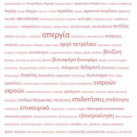
Χουρδάκης Μιχαήλ
Χρηστίδου Ραλλία
Χατζηνικολάου Ν.
Χρηματιστήριο
άδεια
έκθεση αποβλήτων
αγγελίες
αγροτικό πετρέλαιο
έκρηξη
έλεγχοι
αγρότες
έλεγχο
έρευνα
έσοδα
αγορές
αδειοδότηση
αγωγός
αμόλυβδη
αεροπορικά καύσιμα
αιτήματα
ανάκτηση ατμών
αναβάθμιση
αντλίες
ανασφάλιστα
ανταγωνισμός
ανταποδοτικά
ανακαλύψεις
αναφορές
αναψυκτήρια
απεργία
απόβλητα
απάτη
απαιτήσεις
απαλλαγή
αποζημίωση
αποτελέσματα
αργό πετρέλαιο
απόδειξη
απόσυρση
απόφαση
αργία
αργό
αστυνομία
ατύχημα
βενζίνη
αυτοκίνητα
αυξήσεις
αυξημένα
αυτόματοι πωλητές
αύξηση
βαρέλι
βενζίνες
βυτιοφόρα
βυτιοφόρο
βυτίο
βενζίνης
βιοκαύσιμα
βιοντίζελ
βόμβα
γειτονικές χώρες
δεξαμενή
δεξαμενές
δηλώσεις
γεωτρήσεις
δειγματοληψίες
δελτίο αποστολής
διάρρηξη
διαλύτες
διυλιστήρια
διασύνδεση ταμειακών
διαγωνισμός
δικαστήριο
δόση
δώρα
εισροών
εγκύκλιος
ειδικούς φόρους κατανάλωσης
ειδικός φόρος κατανάλωσης
εκροών
εμπάργκο
εισφορά αλληλεγγύης
εισφορές
εμπρησμός
εμπόριο
ενεργειακή κρίση
επιδοτήσεις
επιδότηση
επίδομα θέρμανσης
επενδύσεις
ενισχύσεις
επικουρικό
ηλεκτρικά αυτοκίνητα
ευρώ
επιθεώρηση
επιμέτρηση
εταιρείες
ηλεκτροκίνηση
ηλεκτρικά οχήματα
ηλεκτρικά ποδήλατα
ηλεκτρικό ρεύμα
θέση
θερμική
ιστορία
καταπόνηση
ιδιωτικά πρατήρια
ισοζύγιο
ισολογισμοί
ισχύ
ιχνηθέτης
κάμερα ασφαλείας
κέρδη
κίνητρα
καταγγελίες
κατανάλωση
κακοκαιρία
κανονισμός
κατάρτιση
καυσίμων
καυσόξυλα