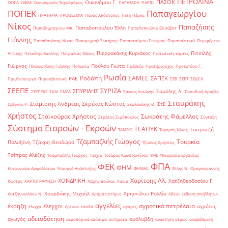
ΠΕΤΡΟΛΙΝΑ
ΠΑΣΟΚ
Οικονόμου Γ.
ΟΟΣΑ
ΟΦΑΕ
Οικονομικός Ταχυδρόμος
ΠΑΡΑΤΑΣΗ
ΠΑΡΙΣΙ
ΠΟΠΕΚ
Παπαγεωργίου
ΠΡΑΤΗΡΙΑ
ΠΡΟΘΕΣΜΙΑ
Πάνας Απόστολος
Πέτη Πέρκα
Νίκος
Παπαζήσης
Παπαδοπούλου Έλλη
Παπαδημητρίου Μπ.
Παπαδοπούλου Ελισάβετ
Γιάννης
Παπαθανάσης Νίκος
Παπαμιχαήλ Σωτήρης
Παπασταύρου Σταύρος
Παραπολιτικά
Περιφέρεια
Πιερρακάκης Κυριάκος
Πιτσιλής
Αττικής
Πετκίδης Βασίλης
Πετραλιάς Θάνος
Πιστωτικές κάρτες
Γιώργος
Πούλου Γιώτα
Πλακιωτάκης Γιάννης
Πολωνία
Πρέβεζα
Πρατηριούχοι
Προκοπίου Γ.
Ρωσία
Ροδόπη
ΣΑΜΕΕ
ΣΑΠΕΚ
ΡΑΕ
Πρωθυπουργό
Πυροσβεστική
ΣΕΒ
ΣΕΒΤ
ΣΕΔΕ ΙΙ
ΣΕΕΠΕ
ΣΥΡΙΖΑ
ΣΠΥΡΙΔΗΣ
Σαμόλης Λ.
ΣΕΥΠΥΚΕ
ΣΚΑΙ
ΣΜΕΑ
Σάκκος Αντώνης
Σαουδική Αραβία
Σταυράκης
Σιάμισιης Ανδρέας
Σκρέκας Κώστας
ΣτΕ
Σβίγκου Ρ.
Σκυλακάκης Θ.
Χρήστος
Σταϊκούρας Χρήστος
Σωκράτης Φάμελλος
Στράτος Σιμόπουλος
Σύνταξη
Σύστημα Εισροών - Εκροών
ΤΕΑΠΥΚ
Ταπρατζή
ΤΑΜΕΙΟ
Ταγαράς Νίκος
Τζαμπαζλής Γιώργος
Τουρκία
Πολυξένη
Τζάκρη Θεοδώρα
Τζιόλας Χρήστος
Τσίπρας Αλέξης
Τσαμπαζλής Γιώργος
Τσεχία
Τσιάρας Κωνσταντίνος
ΥΜΕ
Υπουργείο Εργασίας
ΦΠΑ
ΦΕΚ
ΦΗΜ
Κοινωνικών Ασφαλίσεων
Υπουργό Ανάπτυξης
ΦΗΜΑΣ
Φίλης Ν.
Φραγκογιάννης
Χαρίτσης Αλ.
ΧΟΝΔΡΙΚΗ
Χατζηθεοδοσίου Γ.
Κώστας
ΧΑΡΤΟΓΡΑΦΗΣΗ
Χάρης Δούκας
Χανιά
Χουρδάκης Μιχαήλ
Χρηστίδου Ραλλία
Χατζηνικολάου Ν.
Χρηματιστήριο
άδεια
έκθεση αποβλήτων
αγγελίες
αγροτικό πετρέλαιο
έκρηξη
έλεγχοι
αγρότες
έλεγχο
έρευνα
έσοδα
αγορές
αδειοδότηση
αγωγός
αμόλυβδη
αεροπορικά καύσιμα
αιτήματα
ανάκτηση ατμών
αναβάθμιση