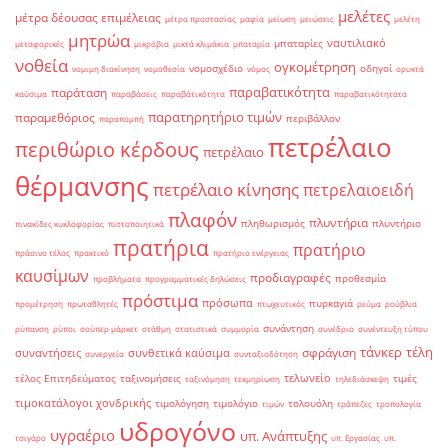
μελέτες
μέτρα δέουσας επιμέλειας
μέτρα προστασίας
μαφία
μείωση
μειώσεις
μελέτη
μητρώα
ναυτιλιακό
μπαταρίες
μεταφορικές
μικρόβια
μικτά κλιμάκια
μπαταρία
νοθεία
ογκομέτρηση
νομοσχέδιο
οδηγοί
νομιμη διακίνηση
νομοθεσία
νόμος
ορυκτά
παραβατικότητα
παράταση
καύσιμα
παραβάσεις
παραβάτικότητα
παραβατικότητατα
παρατηρητήριο τιμών
παραμεθόριος
περιβάλλον
παραπομπή
πετρέλαιο
περιθώριο κέρδους
πετρέλαιο
θέρμανσης
πετρέλαιο κίνησης
πετρελαιοειδή
πλαφόν
πλυντήρια
πληθωρισμός
πλυντήριο
πινακίδες κυκλοφορίας
πιστοποιητικά
πρατήρια
πρατήριο
πράσινο τέλος
πρακτικό
πρατήριο ενέργειας
καυσίμων
προδιαγραφές
προθεσμία
προβλήματα
προγραμματικές δηλώσεις
πρόστιμα
πρόσωπα
πυρκαγιά
προμέτρηση
πρωταθλητές
πτωχευτικός
ρεύμα
ρούβλια
συνάντηση
ρύπανση
ρύποι
σούπερ μάρκετ
στάθμη
στατιστικά
συμμορία
συνέδριο
συνέντευξη τύπου
τάνκερ
τέλη
σφράγιση
συναντήσεις
συνθετικά καύσιμα
συνεργεία
συνταξιοδότηση
τελωνείο
τέλος Επιτηδεύματος
ταξινομήσεις
τιμές
ταξινόμηση
τεκμηρίωση
τηλεδιάσκεψη
τιμοκατάλογοι χονδρικής
τιμολόγηση
τιμολόγιο
τολουόλη
τιμών
τράπεζες
τροπολογία
υδρογόνο
υγραέριο
υπ. Ανάπτυξης
τσιγάρο
υπ. Εργασίας
υπ.