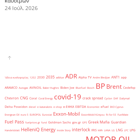
καυσίμων
24 Ιούλ. 2026
ADR
2035
ANT1
2030
Alpha TV
app
'άδεια κυκλοφορίας
1202
adblue
Andre Bledjian
BP
Brent
ARAMCO
AVINOIL
Biden Joe
Cedefop
Autogas
Baker Hughes
BlueFuel
Bosch
covid-19
CNG
Chevron
crack spread
Coral
Coral Energy
Cyclon
DAF
Dailymail
Delta Poseidon
e-ΕΦΚΑ
EBITDA
eFuel
diesel
e-katanalotis
e-shop
Economist
EKO Cyprus
Exxon-Mobil
Energean Oil
euro 5
EUROPOL
Eurostat
ExxonMobil Κύπρου
fit for 55
FuelMate
Fuel Pass
Greek Mafia
Guardian
Goldman Sachs
gov.gr
fuelprices.gr
fund
GPS
HelleniQ Energy
interlock
LNG
IRIS
LPG
Handelsblatt
Inside Story
kWh
LANA
LG
LPC
MOTOR OIL