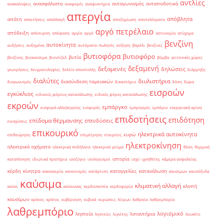
αντλίες
ανασφάλιστα
ανταγωνισμός
ανταποδοτικά
ανακαλύψεις
αναφορές
αναψυκτήρια
απεργία
απόβλητα
απάτη
απαιτήσεις
απαλλαγή
αποζημίωση
αποτελέσματα
αργό πετρέλαιο
απόδειξη
απόσυρση
απόφαση
αργία
αργό
αστυνομία
ατύχημα
βενζίνη
αυτοκίνητα
αυξήσεις
αυξημένα
αυτόματοι πωλητές
αύξηση
βαρέλι
βενζίνες
βυτιοφόρα
βυτιοφόρο
βυτίο
βενζίνης
βιοκαύσιμα
βιοντίζελ
βόμβα
γειτονικές χώρες
δεξαμενή
δεξαμενές
δηλώσεις
γεωτρήσεις
δειγματοληψίες
δελτίο αποστολής
διάρρηξη
διαλύτες
διυλιστήρια
διασύνδεση ταμειακών
διαγωνισμός
δικαστήριο
δόση
δώρα
εισροών
εγκύκλιος
ειδικούς φόρους κατανάλωσης
ειδικός φόρος κατανάλωσης
εκροών
εμπάργκο
εισφορά αλληλεγγύης
εισφορές
εμπρησμός
εμπόριο
ενεργειακή κρίση
επιδοτήσεις
επιδότηση
επίδομα θέρμανσης
επενδύσεις
ενισχύσεις
επικουρικό
ηλεκτρικά αυτοκίνητα
ευρώ
επιθεώρηση
επιμέτρηση
εταιρείες
ηλεκτροκίνηση
ηλεκτρικά οχήματα
ηλεκτρικά ποδήλατα
ηλεκτρικό ρεύμα
θέση
θερμική
ιστορία
καταπόνηση
ιδιωτικά πρατήρια
ισοζύγιο
ισολογισμοί
ισχύ
ιχνηθέτης
κάμερα ασφαλείας
κέρδη
κίνητρα
καταγγελίες
κατανάλωση
κακοκαιρία
κανονισμός
κατάρτιση
καυσίμων
καυσόξυλα
καύσιμα
κλιματική αλλαγή
κλοπή
καύσι
καύσωνας
κερδοσκοπία
κερδοφορία
καυσίμων
κράνος
κράτος
κυβέρνηση
κυβικά
κυρώσεις
λίτρων
λαθραία
λαθρεμπορία
λαθρεμπόριο
λογισμικό
ληστεία
λιπαντήρια
ληστείες
λιγνίτης
λουκέτο