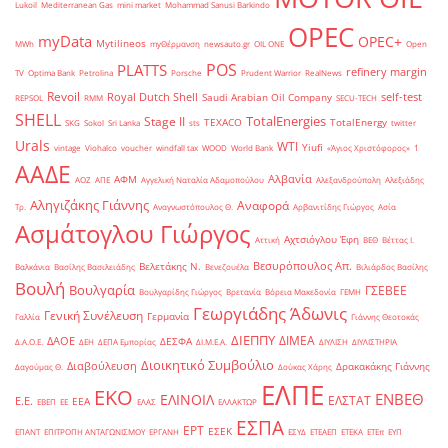
Lukoil
Mediterranean Gas
mini market
Mohammad Sanusi Barkindo
OPEC
myData
OPEC+
Mytilineos
MWh
myΘέρμανση
newsauto.gr
OIL ONE
Open
POS
PLATTS
refinery margin
TV
Optima Bank
Petrolina
Porsche
Prudent Warrior
RealNews
Revoil
Royal Dutch Shell
self-test
Saudi Arabian Oil Company
REPSOL
RMM
SECU-TECH
SHELL
TotalEnergies
Stage II
TEXACO
TotalEnergy
SKG
Sokol
Sri Lanka
sts
twitter
Urals
WTI
Yiufi
vintage
Viohalco
voucher
windfall tax
WOOD
World Bank
«Άγιος Χριστόφορος»
΄1
ΑΑΔΕ
Αλβανία
ΑΦΜ
ΑΟΖ
ΑΠΕ
Αγγελική Ναταλία Αδαμοπούλου
Αλεξανδρούπολη
Αλεξιάδης
Αληγιζάκης Γιάννης
Αναφορά
Τρ.
Αναγνωστόπουλος Θ.
Αρβανιτίδης Γιώργος
Ασία
Ασμάτογλου Γιώργος
Αχτσιόγλου Έφη
Αττική
ΒΕΘ
Βέττας Ι.
Βεσυρόπουλος Απ.
Βελετάκης Ν.
Βαλκάνια
Βασίλης Βασιλειάδης
Βενεζουέλα
Βιλιάρδος Βασίλης
Βουλή
Βουλγαρία
ΓΣΕΒΕΕ
Βουλγαρίδης Γιώργος
Βρετανία
Βόρεια Μακεδονία
ΓΕΜΗ
Γεωργιάδης Άδωνις
Γενική Συνέλευση
Γερμανία
Γαλλία
Γιάννης Θεοτοκάς
ΔΙΕΠΠΥ
ΔΙΜΕΑ
ΔΑΟΕ
ΔΕΣΦΑ
Δ.Α.Ο.Ε.
ΔΕΗ
ΔΕΠΑ Εμπορίας
ΔΙ.Μ.Ε.Α.
ΔΙΥΛΙΣΗ
ΔΙΥΛΙΣΤΗΡΙΑ
Διοικητικό Συμβούλιο
Διαβούλευση
Δρακακάκης Γιάννης
Δαγούμας Θ.
Δούκας Χάρης
ΕΛΠΕ
ΕΚΟ
ΕΝΒΕΘ
ΕΛΙΝΟΙΛ
ΕΛΣΤΑΤ
Ε.Ε.
ΕΕΑ
ΕΒΕΠ
ΕΕ
ΕΛΑΣ
ΕΛΛΑΚΤΩΡ
ΕΣΠΑ
ΕΡΤ
ΕΣΕΚ
ΕΠΑΝΤ
ΕΠΙΤΡΟΠΗ ΑΝΤΑΓΩΝΙΣΜΟΥ
ΕΡΓΑΝΗ
ΕΣΥΔ
ΕΤΕΑΕΠ
ΕΤΕΚΑ
ΕΤΕπ
ΕΥΠ