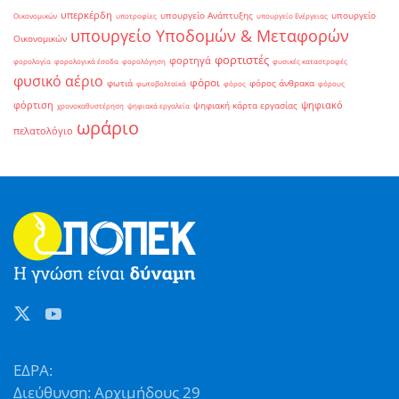
υπερκέρδη
υπουργείο Ανάπτυξης
υπουργείο
Οικονομικών
υποτροφίες
υπουργείο Ενέργειας
υπουργείο Υποδομών & Μεταφορών
Οικονομικών
φορτιστές
φορτηγά
φορολογία
φορολογικά έσοδα
φορολόγηση
φυσικές καταστροφές
φυσικό αέριο
φόροι
φωτιά
φόρος άνθρακα
φωτοβολταϊκά
φόρος
φόρους
φόρτιση
ψηφιακό
ψηφιακή κάρτα εργασίας
χρονοκαθυστέρηση
ψηφιακά εργαλεία
ωράριο
πελατολόγιο
ΕΔΡΑ:
Διεύθυνση: Αρχιμήδους 29