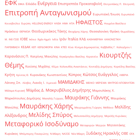
ΕΦΚ
Ενέργεια
Επιστρεπτέα Προκαταβολή
Ελλάδα
ΕΦΚΑ
Επιτροπάκης Π.
Επιτροπή
Επιτροπή Ανταγωνισμού
Ευρωπαϊκή Ένωση
Ευρωπαϊκό
ΗΦΑΙΣΤΟΣ
Κοινοβούλιο
Ευρώπη
ΗELLENiQ ENERGY
ΗΛΕΙΑ
ΗΜΑ
ΗΠΑ
Ηνωμένο Βασίλειο
Θεοδωρικάκος Τάκης
Ηράκλειο
Θεσσαλονίκη
Θράκη
ΘΕΡΜΟΙΛ
Θεοχάρης Χάρης
Θωμαδάκης
Ιταλία
ΙΟΒΕ
Ιράν
ΚΑΔ
Μ.
ΙΝΕ-ΓΣΕΕ
Ικόνιο
Ιλχάν Αχμέτ
Ινδία
ΚΑΘΗΜΕΡΙΝΗ
ΚΑΝΟΝΙΣΤΙΚΗ
ΚΕΔΑΚ
ΠΑΡΕΜΒΑΣΗ
ΚΕΠ
ΚΕΡΔΟΦΟΡΙΑ
ΚΙΝΑ
ΚΤΕΟ
Κίνα
Κίνημα Δημοκρατίας
Καββαθάς Γ.
Καλογήρου Ι.
Κιουρτζής
Καρανάσιος Π.
Κατρίνης Μανώλης
Κεγκέρογλου Βασίλης
Κερατσίνι
Θέμης
Κιούσης Μιχάλης
Κλίμα
Κολοκυθάς Αναστάσιος
Κονταξής Δημήτρης
Κορκίδης Βασίλης
Κώτσος Ευάγγελος
Κύπρος
Κρήτη
Κυρανάκης Κωνσταντίνος
Κρίντας Θ.
ΛΙΒΕΡΙΑ
ΜΑΜΙΔΑΚΗΣ
Λάτσης Σπ.
Λιανός Ι.
Λέσβος
Λιμενικό
ΜΕΛΚΟ
ΜΕΡΙΣΜΑ
ΜΗΤΡΩΟ ΑΠΟΒΛΗΤΩΝ
Μακρυβέλιος Δημήτρης
Μάρδας Δ.
Μαμουλάκης Χ.
Μάλαμα Κυριακή
Μαυράκης Γιάννης
Μαρκόπουλος Δημήτρης
Μαυράκης
Μασαλής Γιώργος
Μαυράκης Χάρης
Μελίδης
Μανώλης
Μαυρομμάτης Γιώργος
Μεθάνιο
Μελίδης Σπύρος
Αλέξανδρος
Μελισσανίδης Δημήτρης
Μερελής Κυριάκος
Μεταφορικό Ισοδύναμο
Μητσοτάκης
Μεταφορών
Μητρώο
Ξυδάκης Ηρακλής
ΟΒΕ
Κυριάκος
Μπόμπορης Παναγιώτης
Ν.Μάκρη
ΝΑΞΟΣ
Νέα Μάκρη
ΟΓΑ