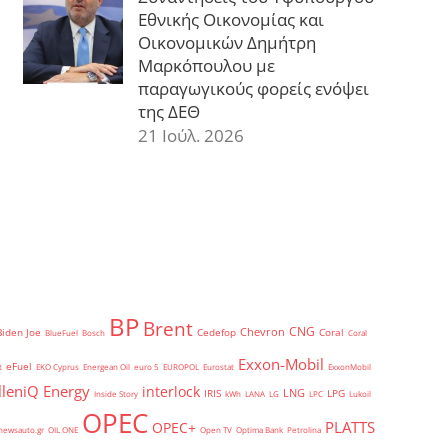
Εθνικής Οικονομίας και
Οικονομικών Δημήτρη
Μαρκόπουλου με
παραγωγικούς φορείς ενόψει
της ΔΕΘ
21 Ιούλ. 2026
BP
Brent
CNG
Chevron
Biden Joe
Cedefop
Coral
BlueFuel
Bosch
Coral
Exxon-Mobil
eFuel
t
EKO Cyprus
Energean Oil
euro 5
EUROPOL
Eurostat
ExxonMobil
lleniQ Energy
interlock
LNG
IRIS
LPG
Inside Story
kWh
LANA
LG
LPC
Lukoil
OPEC
PLATTS
OPEC+
newsauto.gr
OIL ONE
Open TV
Optima Bank
Petrolina