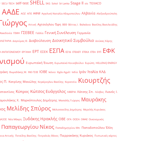
SHELL
Stage II
self-test
y
TEXACO
SECU-TECH
SKG
Sokol
Sri Lanka
sts
ΑΑΔΕ
Αλβανία
ΑΦΜ
1
ΑΟΖ
ΑΠΕ
Αγγελική Ναταλία Αδαμοπούλου
Αλεξανδρούπολη
Γιώργος
Αχτσιόγλου Έφη
Αττική
ΒΕΘ
Βέττας Ι.
Βαλκάνια
Βασίλης Βασιλειάδης
Γενική Συνέλευση
ΓΣΕΒΕΕ
Γερμανία
Μακεδονία
ΓΕΜΗ
Γαλλία
Διοικητικό Συμβούλιο
Διαβούλευση
ΥΛΙΣΤΗΡΙΑ
Δαγούμας Θ.
Δούκας Χάρης
ΕΦΚ
ΕΣΠΑ
ΕΡΤ
ΕΣΕΚ
Η ΑΝΤΑΓΩΝΙΣΜΟΥ
ΕΡΓΑΝΗ
ΕΣΥΔ
ΕΤΕΑΕΠ
ΕΤΕΚΑ
ΕΤΕπ
ΕΥΠ
νισμού
Ευρωπαϊκή Ένωση
Ευρωπαϊκό Κοινοβούλιο
Ευρώπη
ΗELLENiQ ENERGY
Ιταλία
ΙΟΒΕ
Ιράν
ΚΑΔ
Θράκη
Θωμαδάκης Μ.
ΙΝΕ-ΓΣΕΕ
Ικόνιο
Ιλχάν Αχμέτ
Ινδία
Κιουρτζής
ς Π.
Κατρίνης Μανώλης
Κεγκέρογλου Βασίλης
Κερατσίνι
Κώτσος Ευάγγελος
Κύπρος
σταντίνος
Λάτσης Σπ.
Λιανός Ι.
ΛΙΒΕΡΙΑ
Λέσβος
Μαυράκης
αμουλάκης Χ.
Μαρκόπουλος Δημήτρης
Μασαλής Γιώργος
Μελίδης Σπύρος
ρος
Μελισσανίδης Δημήτρης
Μερελής Κυριάκος
Ξυδάκης Ηρακλής
ΟΒΕ
ΝΑΞΟΣ
Νέα Μάκρη
ΟΓΑ
ΟΟΣΑ
ΟΦΑΕ
Οικονομικός
Παπαγεωργίου Νίκος
Παπαδοπούλου Έλλη
Παπαδημητρίου Μπ.
Πιερρακάκης Κυριάκος
εια Αττικής
Πετκίδης Βασίλης
Πετραλιάς Θάνος
Πιστωτικές κάρτες