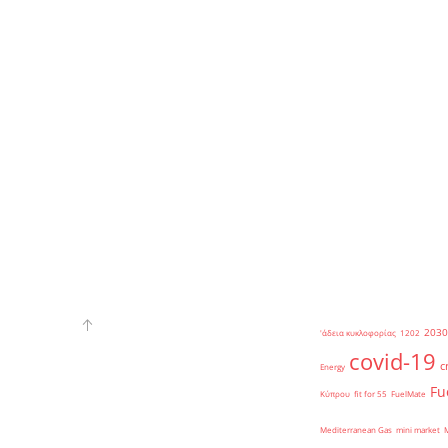
2030
'άδεια κυκλοφορίας
1202
covid-19
c
Energy
Fu
Κύπρου
fit for 55
FuelMate
Mediterranean Gas
mini market