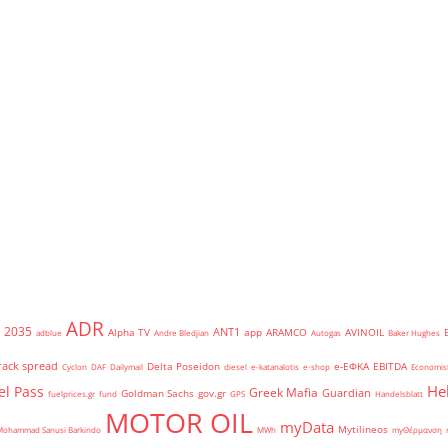
ADR
2035
ANT1
Alpha TV
app
ARAMCO
AVINOIL
adblue
Andre Bledjian
Autogas
Baker Hughes
rack spread
Delta Poseidon
e-ΕΦΚΑ
EBITDA
Cyclon
DAF
Dailymail
diesel
e-katanalotis
e-shop
Economis
He
el Pass
Greek Mafia
Guardian
Goldman Sachs
gov.gr
fuelprices.gr
fund
GPS
Handelsblatt
MOTOR OIL
myData
Mytilineos
Mohammad Sanusi Barkindo
MWh
myΘέρμανση