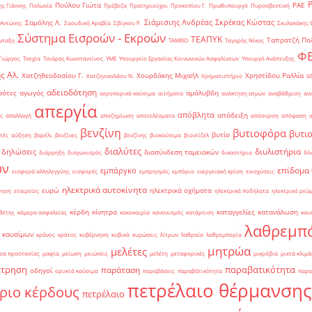
Πούλου Γιώτα
ΡΑΕ
ς Γιάννης
Πολωνία
Πρέβεζα
Πρατηριούχοι
Προκοπίου Γ.
Πρωθυπουργό
Πυροσβεστική
Σιάμισιης Ανδρέας
Σκρέκας Κώστας
Σαμόλης Λ.
 Αντώνης
Σαουδική Αραβία
Σβίγκου Ρ.
Σκυλακάκης 
Σύστημα Εισροών - Εκροών
ΤΕΑΠΥΚ
Ταπρατζή Πο
νταξη
ΤΑΜΕΙΟ
Ταγαράς Νίκος
Φ
Γιώργος
Τσεχία
Τσιάρας Κωνσταντίνος
ΥΜΕ
Υπουργείο Εργασίας Κοινωνικών Ασφαλίσεων
Υπουργό Ανάπτυξης
ς Αλ.
Χατζηθεοδοσίου Γ.
Χουρδάκης Μιχαήλ
Χρηστίδου Ραλλία
Χατζηνικολάου Ν.
Χρηματιστήριο
ά
αδειοδότηση
ρότες
αγωγός
αμόλυβδη
αεροπορικά καύσιμα
αιτήματα
ανάκτηση ατμών
αναβάθμιση
αν
απεργία
απόβλητα
απόδειξη
ς
απαλλαγή
αποζημίωση
αποτελέσματα
απόσυρση
απόφαση
βενζίνη
βυτιοφόρα
βυτι
βυτίο
τές
αύξηση
βαρέλι
βενζίνες
βενζίνης
βιοκαύσιμα
βιοντίζελ
διαλύτες
διυλιστήρια
δηλώσεις
διασύνδεση ταμειακών
διάρρηξη
διαγωνισμός
δικαστήριο
δό
ών
επίδομα
εμπάργκο
εισφορά αλληλεγγύης
εισφορές
εμπρησμός
εμπόριο
ενεργειακή κρίση
ενισχύσεις
ηλεκτρικά αυτοκίνητα
ευρώ
ηλεκτρικά οχήματα
ρηση
εταιρείες
ηλεκτρικά ποδήλατα
ηλεκτρικό ρεύ
κέρδη
κίνητρα
καταγγελίες
κατανάλωση
θέτης
κάμερα ασφαλείας
κακοκαιρία
κανονισμός
κατάρτιση
καυ
λαθρεμπ
 καυσίμων
κράνος
κράτος
κυβέρνηση
κυβικά
κυρώσεις
λίτρων
λαθραία
λαθρεμπορία
μητρώα
μελέτες
ρα προστασίας
μαφία
μείωση
μειώσεις
μελέτη
μεταφορικές
μικρόβια
μικτά κλιμά
έτρηση
παραβατικότητα
παράταση
οδηγοί
ορυκτά καύσιμα
παραβάσεις
παραβάτικότητα
παρα
πετρέλαιο θέρμανσης
ριο κέρδους
πετρέλαιο