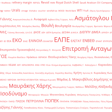
Revoil
refinery margin
Royal Dutch Shell
Saudi Arabian Oil Compan
r
RealNews
REPSOL
RMM
Urals
WTI
rgy
Yiufi
twitter
vintage
Viohalco
voucher
windfall tax
WOOD
World Bank
«Άγιος Χριστόφορος»
΄
Ασμάτογλου 
 Γιάννης
Αναφορά
Αναγνωστόπουλος Θ.
Αρβανιτίδης Γιώργος
Ασία
Βουλή
Βουλγαρία
συρόπουλος Απ.
Βιλιάρδος Βασίλης
Βουλγαρίδης Γιώργος
Βρετανία
Βόρεια 
νις
ΔΙΕΠΠΥ
ΔΙΜΕΑ
ΔΑΟΕ
ΔΕΣΦΑ
Γιάννης Θεοτοκάς
Δ.Α.Ο.Ε.
ΔΕΗ
ΔΕΠΑ Εμπορίας
ΔΙ.Μ.Ε.Α.
ΔΙΥΛΙΣΗ
ΔΙ
ΕΛΠΕ
ΕΚΟ
ΕΝΒΕΘ
ΕΛΙΝΟΙΛ
ΕΛΣΤΑΤ
ΕΕΑ
ΒΕΠ
ΕΕ
ΕΛΑΣ
ΕΛΛΑΚΤΩΡ
ΕΠΑΝΤ
ΕΠΙΤΡΟΠ
Επιτροπή Ανταγω
Επιστρεπτέα Προκαταβολή
Επιτροπάκης Π.
Επιτροπή
ΤΟΣ
Θεοδωρικάκος Τάκης
Ηράκλειο
Θεσσαλονίκη
Ηνωμένο Βασίλειο
ΘΕΡΜΟΙΛ
Θεοχάρης Χάρης
Καρανάσιο
ΚΕΔΑΚ
ΡΕΜΒΑΣΗ
ΚΕΠ
ΚΕΡΔΟΦΟΡΙΑ
ΚΙΝΑ
ΚΤΕΟ
Κίνα
Κίνημα Δημοκρατίας
Καββαθάς Γ.
Καλογήρου Ι.
Κρήτη
άλης
Κυρανάκης Κων
Κλίμα
Κολοκυθάς Αναστάσιος
Κονταξής Δημήτρης
Κορκίδης Βασίλης
Κρίντας Θ.
Μακρυβέλιος Δημήτρης
Μάρδας Δ.
Μ
ΜΕΛΚΟ
ΜΕΡΙΣΜΑ
ΜΗΤΡΩΟ ΑΠΟΒΛΗΤΩΝ
Μάλαμα Κυριακή
Μαυράκης Χάρης
Μελίδης Αλέξανδ
ανώλης
Μαυρομμάτης Γιώργος
Μεθάνιο
 Ισοδύναμο
Μητσοτάκης Κυριάκος
Μεταφορών
Μητρώο
Μπόμπορης Παναγιώτης
Ν.Μάκρη
ΠΟΠΕΚ
ΠΕΤΡΟΛΙΝΑ
ΠΑΣΟΚ
ΡΑΤΑΣΗ
ΠΑΡΙΣΙ
ΠΡΑΤΗΡΙΑ
ΠΡΟΘΕΣΜΙΑ
Πάνας Απόστολος
Πέτη Πέρκα
ζήσης Γιάννης
Παπαθανάσης Νίκος
Παπαμιχαήλ Σωτήρης
Παπασταύρου Σταύρος
Παραπολιτικά
Περιφέρ