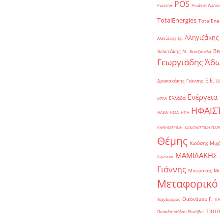
POS
Porsche
Prudent Warrio
TotalEnergies
TotalEne
Αληγιζάκης
Αλεξιάδης Τρ.
Βε
Βελετάκης Ν.
Βενεζουέλα
Γεωργιάδης Άδω
Ε.Ε.
Δρακακάκης Γιάννης
Ε
Ενέργεια
Ελλάδα
ΕΦΚΑ
ΗΦΑΙΣ
ΗΛΕΙΑ
ΗΜΑ
ΗΠΑ
ΚΑΘΗΜΕΡΙΝΗ
ΚΑΝΟΝΙΣΤΙΚΗ ΠΑ
Θέμης
Κιούσης Μιχ
ΜΑΜΙΔΑΚΗΣ
Λιμενικό
Γιάννης
Μαυράκης Μ
Μεταφορικό
Οικονόμου Γ.
Ταχυδρόμος
ΠΑ
Παπα
Παπαδοπούλου Ελισάβετ