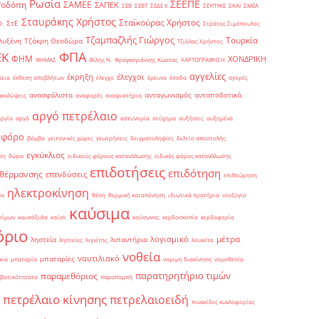
Ρωσία
ΣΕΕΠΕ
Ροδόπη
ΣΑΜΕΕ
ΣΑΠΕΚ
ΣΕΒ
ΣΕΒΤ
ΣΕΔΕ ΙΙ
ΣΕΥΠΥΚΕ
ΣΚΑΙ
ΣΜΕΑ
Σταυράκης Χρήστος
Σταϊκούρας Χρήστος
ΣτΕ
Θ.
Στράτος Σιμόπουλος
Τζαμπαζλής Γιώργος
Τουρκία
λυξένη
Τζάκρη Θεοδώρα
Τζιόλας Χρήστος
ΦΠΑ
ΕΚ
ΦΗΜ
ΧΟΝΔΡΙΚΗ
ΦΗΜΑΣ
Φίλης Ν.
Φραγκογιάννης Κώστας
ΧΑΡΤΟΓΡΑΦΗΣΗ
αγγελίες
έκρηξη
έλεγχοι
δεια
έκθεση αποβλήτων
έλεγχο
έρευνα
έσοδα
αγορές
ανασφάλιστα
ανταγωνισμός
ανταποδοτικά
ακαλύψεις
αναφορές
αναψυκτήρια
αργό πετρέλαιο
αργία
αργό
αστυνομία
ατύχημα
αυξήσεις
αυξημένα
οφόρο
βόμβα
γειτονικές χώρες
γεωτρήσεις
δειγματοληψίες
δελτίο αποστολής
εγκύκλιος
ση
δώρα
ειδικούς φόρους κατανάλωσης
ειδικός φόρος κατανάλωσης
επιδοτήσεις
επιδότηση
 θέρμανσης
επενδύσεις
επιθεώρηση
ηλεκτροκίνηση
μα
θέση
θερμική καταπόνηση
ιδιωτικά πρατήρια
ισοζύγιο
καύσιμα
σίμων
καυσόξυλα
καύσι
καύσωνας
κερδοσκοπία
κερδοφορία
όριο
μέτρα
λογισμικό
ληστεία
λιπαντήρια
ληστείες
λιγνίτης
λουκέτο
νοθεία
ναυτιλιακό
μπαταρίες
κια
μπαταρία
νομιμη διακίνηση
νομοθεσία
παρατηρητήριο τιμών
παραμεθόριος
βατικότητατα
παραπομπή
πετρέλαιο κίνησης
πετρελαιοειδή
πινακίδες κυκλοφορίας