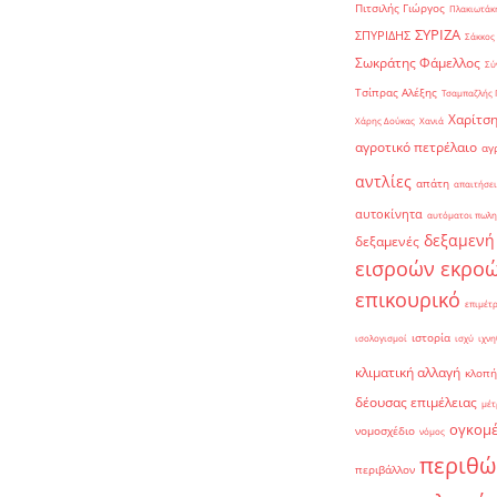
Πιτσιλής Γιώργος
Πλακιωτάκη
ΣΥΡΙΖΑ
ΣΠΥΡΙΔΗΣ
Σάκκος
Σωκράτης Φάμελλος
Σύ
Τσίπρας Αλέξης
Τσαμπαζλής 
Χαρίτση
Χάρης Δούκας
Χανιά
αγροτικό πετρέλαιο
αγ
αντλίες
απάτη
απαιτήσει
αυτοκίνητα
αυτόματοι πωλη
δεξαμενή
δεξαμενές
εισροών εκρο
επικουρικό
επιμέτ
ιστορία
ισολογισμοί
ισχύ
ιχνη
κλιματική αλλαγή
κλοπή
δέουσας επιμέλειας
μέτ
ογκομ
νομοσχέδιο
νόμος
περιθώ
περιβάλλον