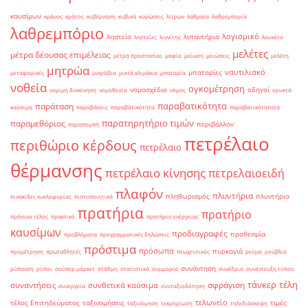
καυσίμων
κράνος
κράτος
κυβέρνηση
κυβικά
κυρώσεις
λίτρων
λαθραία
λαθρεμπορία
λαθρεμπόριο
λογισμικό
ληστεία
λιπαντήρια
ληστείες
λιγνίτης
λουκέτο
μελέτες
μέτρα δέουσας επιμέλειας
μέτρα προστασίας
μαφία
μείωση
μειώσεις
μελέτη
μητρώα
ναυτιλιακό
μπαταρίες
μεταφορικές
μικρόβια
μικτά κλιμάκια
μπαταρία
νοθεία
ογκομέτρηση
νομοσχέδιο
οδηγοί
νομιμη διακίνηση
νομοθεσία
νόμος
ορυκτά
παραβατικότητα
παράταση
καύσιμα
παραβάσεις
παραβάτικότητα
παραβατικότητατα
παρατηρητήριο τιμών
παραμεθόριος
περιβάλλον
παραπομπή
πετρέλαιο
περιθώριο κέρδους
πετρέλαιο
θέρμανσης
πετρέλαιο κίνησης
πετρελαιοειδή
πλαφόν
πλυντήρια
πληθωρισμός
πλυντήριο
πινακίδες κυκλοφορίας
πιστοποιητικά
πρατήρια
πρατήριο
πράσινο τέλος
πρακτικό
πρατήριο ενέργειας
καυσίμων
προδιαγραφές
προθεσμία
προβλήματα
προγραμματικές δηλώσεις
πρόστιμα
πρόσωπα
πυρκαγιά
προμέτρηση
πρωταθλητές
πτωχευτικός
ρεύμα
ρούβλια
συνάντηση
ρύπανση
ρύποι
σούπερ μάρκετ
στάθμη
στατιστικά
συμμορία
συνέδριο
συνέντευξη τύπου
τάνκερ
τέλη
σφράγιση
συναντήσεις
συνθετικά καύσιμα
συνεργεία
συνταξιοδότηση
τελωνείο
τέλος Επιτηδεύματος
ταξινομήσεις
τιμές
ταξινόμηση
τεκμηρίωση
τηλεδιάσκεψη