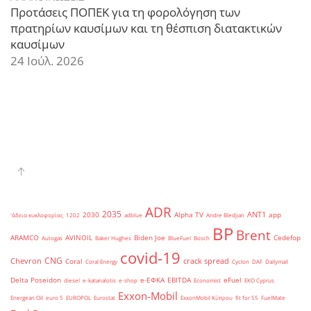
Προτάσεις ΠΟΠΕΚ για τη φορολόγηση των
πρατηρίων καυσίμων και τη θέσπιση διατακτικών
καυσίμων
24 Ιούλ. 2026
ADR
2035
ANT1
2030
Alpha TV
app
'άδεια κυκλοφορίας
1202
adblue
Andre Bledjian
BP
Brent
ARAMCO
AVINOIL
Biden Joe
Cedefop
Autogas
Baker Hughes
BlueFuel
Bosch
covid-19
CNG
Chevron
crack spread
Coral
Coral Energy
Cyclon
DAF
Dailymail
Delta Poseidon
e-ΕΦΚΑ
EBITDA
eFuel
diesel
e-katanalotis
e-shop
Economist
EKO Cyprus
Exxon-Mobil
Energean Oil
euro 5
EUROPOL
Eurostat
ExxonMobil Κύπρου
fit for 55
FuelMate