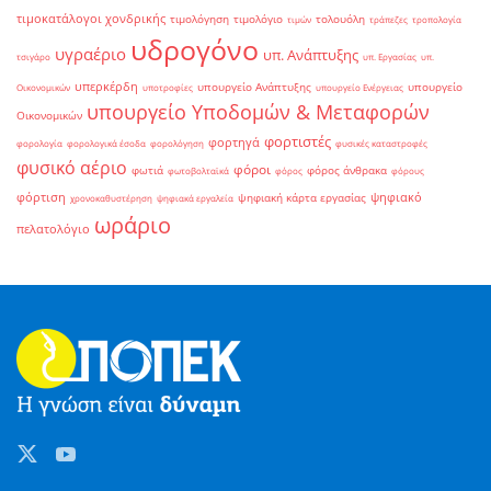
τιμοκατάλογοι χονδρικής
τιμολόγηση
τιμολόγιο
τολουόλη
τιμών
τράπεζες
τροπολογία
υδρογόνο
υγραέριο
υπ. Ανάπτυξης
τσιγάρο
υπ. Εργασίας
υπ.
υπερκέρδη
υπουργείο Ανάπτυξης
υπουργείο
Οικονομικών
υποτροφίες
υπουργείο Ενέργειας
υπουργείο Υποδομών & Μεταφορών
Οικονομικών
φορτιστές
φορτηγά
φορολογία
φορολογικά έσοδα
φορολόγηση
φυσικές καταστροφές
φυσικό αέριο
φόροι
φωτιά
φόρος άνθρακα
φωτοβολταϊκά
φόρος
φόρους
φόρτιση
ψηφιακό
ψηφιακή κάρτα εργασίας
χρονοκαθυστέρηση
ψηφιακά εργαλεία
ωράριο
πελατολόγιο