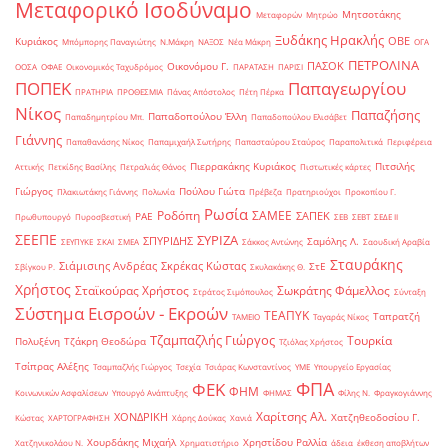
Μεταφορικό Ισοδύναμο
Μητσοτάκης
Μεταφορών
Μητρώο
Ξυδάκης Ηρακλής
ΟΒΕ
Κυριάκος
Μπόμπορης Παναγιώτης
Ν.Μάκρη
ΝΑΞΟΣ
Νέα Μάκρη
ΟΓΑ
ΠΕΤΡΟΛΙΝΑ
ΠΑΣΟΚ
Οικονόμου Γ.
ΟΟΣΑ
ΟΦΑΕ
Οικονομικός Ταχυδρόμος
ΠΑΡΑΤΑΣΗ
ΠΑΡΙΣΙ
ΠΟΠΕΚ
Παπαγεωργίου
ΠΡΑΤΗΡΙΑ
ΠΡΟΘΕΣΜΙΑ
Πάνας Απόστολος
Πέτη Πέρκα
Νίκος
Παπαζήσης
Παπαδοπούλου Έλλη
Παπαδημητρίου Μπ.
Παπαδοπούλου Ελισάβετ
Γιάννης
Παπαθανάσης Νίκος
Παπαμιχαήλ Σωτήρης
Παπασταύρου Σταύρος
Παραπολιτικά
Περιφέρεια
Πιερρακάκης Κυριάκος
Πιτσιλής
Αττικής
Πετκίδης Βασίλης
Πετραλιάς Θάνος
Πιστωτικές κάρτες
Γιώργος
Πούλου Γιώτα
Πλακιωτάκης Γιάννης
Πολωνία
Πρέβεζα
Πρατηριούχοι
Προκοπίου Γ.
Ρωσία
Ροδόπη
ΣΑΜΕΕ
ΣΑΠΕΚ
ΡΑΕ
Πρωθυπουργό
Πυροσβεστική
ΣΕΒ
ΣΕΒΤ
ΣΕΔΕ ΙΙ
ΣΕΕΠΕ
ΣΥΡΙΖΑ
ΣΠΥΡΙΔΗΣ
Σαμόλης Λ.
ΣΕΥΠΥΚΕ
ΣΚΑΙ
ΣΜΕΑ
Σάκκος Αντώνης
Σαουδική Αραβία
Σταυράκης
Σιάμισιης Ανδρέας
Σκρέκας Κώστας
ΣτΕ
Σβίγκου Ρ.
Σκυλακάκης Θ.
Χρήστος
Σταϊκούρας Χρήστος
Σωκράτης Φάμελλος
Στράτος Σιμόπουλος
Σύνταξη
Σύστημα Εισροών - Εκροών
ΤΕΑΠΥΚ
Ταπρατζή
ΤΑΜΕΙΟ
Ταγαράς Νίκος
Τζαμπαζλής Γιώργος
Τουρκία
Πολυξένη
Τζάκρη Θεοδώρα
Τζιόλας Χρήστος
Τσίπρας Αλέξης
Τσαμπαζλής Γιώργος
Τσεχία
Τσιάρας Κωνσταντίνος
ΥΜΕ
Υπουργείο Εργασίας
ΦΠΑ
ΦΕΚ
ΦΗΜ
Κοινωνικών Ασφαλίσεων
Υπουργό Ανάπτυξης
ΦΗΜΑΣ
Φίλης Ν.
Φραγκογιάννης
Χαρίτσης Αλ.
ΧΟΝΔΡΙΚΗ
Χατζηθεοδοσίου Γ.
Κώστας
ΧΑΡΤΟΓΡΑΦΗΣΗ
Χάρης Δούκας
Χανιά
Χουρδάκης Μιχαήλ
Χρηστίδου Ραλλία
Χατζηνικολάου Ν.
Χρηματιστήριο
άδεια
έκθεση αποβλήτων