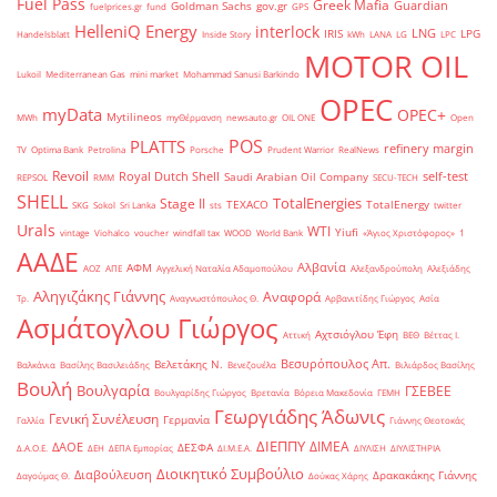
Fuel Pass
Greek Mafia
Guardian
Goldman Sachs
gov.gr
fuelprices.gr
fund
GPS
HelleniQ Energy
interlock
LNG
IRIS
LPG
Handelsblatt
Inside Story
kWh
LANA
LG
LPC
MOTOR OIL
Lukoil
Mediterranean Gas
mini market
Mohammad Sanusi Barkindo
OPEC
myData
OPEC+
Mytilineos
MWh
myΘέρμανση
newsauto.gr
OIL ONE
Open
POS
PLATTS
refinery margin
TV
Optima Bank
Petrolina
Porsche
Prudent Warrior
RealNews
Revoil
Royal Dutch Shell
self-test
Saudi Arabian Oil Company
REPSOL
RMM
SECU-TECH
SHELL
TotalEnergies
Stage II
TEXACO
TotalEnergy
SKG
Sokol
Sri Lanka
sts
twitter
Urals
WTI
Yiufi
vintage
Viohalco
voucher
windfall tax
WOOD
World Bank
«Άγιος Χριστόφορος»
΄1
ΑΑΔΕ
Αλβανία
ΑΦΜ
ΑΟΖ
ΑΠΕ
Αγγελική Ναταλία Αδαμοπούλου
Αλεξανδρούπολη
Αλεξιάδης
Αληγιζάκης Γιάννης
Αναφορά
Τρ.
Αναγνωστόπουλος Θ.
Αρβανιτίδης Γιώργος
Ασία
Ασμάτογλου Γιώργος
Αχτσιόγλου Έφη
Αττική
ΒΕΘ
Βέττας Ι.
Βεσυρόπουλος Απ.
Βελετάκης Ν.
Βαλκάνια
Βασίλης Βασιλειάδης
Βενεζουέλα
Βιλιάρδος Βασίλης
Βουλή
Βουλγαρία
ΓΣΕΒΕΕ
Βουλγαρίδης Γιώργος
Βρετανία
Βόρεια Μακεδονία
ΓΕΜΗ
Γεωργιάδης Άδωνις
Γενική Συνέλευση
Γερμανία
Γαλλία
Γιάννης Θεοτοκάς
ΔΙΕΠΠΥ
ΔΙΜΕΑ
ΔΑΟΕ
ΔΕΣΦΑ
Δ.Α.Ο.Ε.
ΔΕΗ
ΔΕΠΑ Εμπορίας
ΔΙ.Μ.Ε.Α.
ΔΙΥΛΙΣΗ
ΔΙΥΛΙΣΤΗΡΙΑ
Διοικητικό Συμβούλιο
Διαβούλευση
Δρακακάκης Γιάννης
Δαγούμας Θ.
Δούκας Χάρης