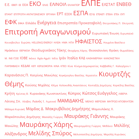
ΕΛΠΕ
ΕΚΟ
ΕΝΒΕΘ
ΕΛΙΝΟΙΛ
ΕΛΣΤΑΤ
Ε.Ε.
ΕΕΑ
ΕΒΕΠ
ΕΕ
ΕΛΑΣ
ΕΛΛΑΚΤΩΡ
ΕΣΠΑ
ΕΡΤ
ΕΣΕΚ
ΕΠΑΝΤ
ΕΠΙΤΡΟΠΗ ΑΝΤΑΓΩΝΙΣΜΟΥ
ΕΡΓΑΝΗ
ΕΣΥΔ
ΕΤΕΑΕΠ
ΕΤΕΚΑ
ΕΤΕπ
ΕΥΠ
ΕΦΚ
Ενέργεια
Επιστρεπτέα Προκαταβολή
Ελλάδα
ΕΦΚΑ
Επιτροπάκης Π.
Επιτροπή
Επιτροπή Ανταγωνισμού
Ευρωπαϊκή Ένωση
Ευρωπαϊκό
ΗΦΑΙΣΤΟΣ
Κοινοβούλιο
Ευρώπη
ΗELLENiQ ENERGY
ΗΛΕΙΑ
ΗΜΑ
ΗΠΑ
Ηνωμένο Βασίλειο
Θεοδωρικάκος Τάκης
Ηράκλειο
Θεσσαλονίκη
Θράκη
ΘΕΡΜΟΙΛ
Θεοχάρης Χάρης
Θωμαδάκης
Ιταλία
ΙΟΒΕ
Ιράν
ΚΑΔ
Μ.
ΙΝΕ-ΓΣΕΕ
Ικόνιο
Ιλχάν Αχμέτ
Ινδία
ΚΑΘΗΜΕΡΙΝΗ
ΚΑΝΟΝΙΣΤΙΚΗ
ΚΕΔΑΚ
ΠΑΡΕΜΒΑΣΗ
ΚΕΠ
ΚΕΡΔΟΦΟΡΙΑ
ΚΙΝΑ
ΚΤΕΟ
Κίνα
Κίνημα Δημοκρατίας
Καββαθάς Γ.
Καλογήρου Ι.
Κιουρτζής
Καρανάσιος Π.
Κατρίνης Μανώλης
Κεγκέρογλου Βασίλης
Κερατσίνι
Θέμης
Κιούσης Μιχάλης
Κλίμα
Κολοκυθάς Αναστάσιος
Κονταξής Δημήτρης
Κορκίδης Βασίλης
Κώτσος Ευάγγελος
Κύπρος
Κρήτη
Κυρανάκης Κωνσταντίνος
Κρίντας Θ.
ΛΙΒΕΡΙΑ
ΜΑΜΙΔΑΚΗΣ
Λάτσης Σπ.
Λιανός Ι.
Λέσβος
Λιμενικό
ΜΕΛΚΟ
ΜΕΡΙΣΜΑ
ΜΗΤΡΩΟ ΑΠΟΒΛΗΤΩΝ
Μακρυβέλιος Δημήτρης
Μάρδας Δ.
Μαμουλάκης Χ.
Μάλαμα Κυριακή
Μαυράκης Γιάννης
Μαρκόπουλος Δημήτρης
Μαυράκης
Μασαλής Γιώργος
Μαυράκης Χάρης
Μελίδης
Μανώλης
Μαυρομμάτης Γιώργος
Μεθάνιο
Μελίδης Σπύρος
Αλέξανδρος
Μελισσανίδης Δημήτρης
Μερελής Κυριάκος