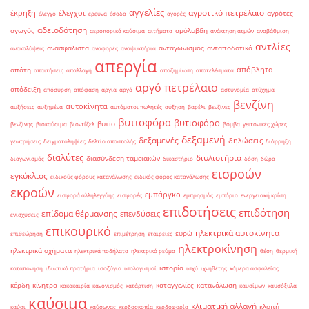
αγγελίες
αγροτικό πετρέλαιο
έκρηξη
έλεγχοι
αγρότες
έλεγχο
έρευνα
έσοδα
αγορές
αδειοδότηση
αγωγός
αμόλυβδη
αεροπορικά καύσιμα
αιτήματα
ανάκτηση ατμών
αναβάθμιση
αντλίες
ανασφάλιστα
ανταγωνισμός
ανταποδοτικά
ανακαλύψεις
αναφορές
αναψυκτήρια
απεργία
απόβλητα
απάτη
απαιτήσεις
απαλλαγή
αποζημίωση
αποτελέσματα
αργό πετρέλαιο
απόδειξη
απόσυρση
απόφαση
αργία
αργό
αστυνομία
ατύχημα
βενζίνη
αυτοκίνητα
αυξήσεις
αυξημένα
αυτόματοι πωλητές
αύξηση
βαρέλι
βενζίνες
βυτιοφόρα
βυτιοφόρο
βυτίο
βενζίνης
βιοκαύσιμα
βιοντίζελ
βόμβα
γειτονικές χώρες
δεξαμενή
δεξαμενές
δηλώσεις
γεωτρήσεις
δειγματοληψίες
δελτίο αποστολής
διάρρηξη
διαλύτες
διυλιστήρια
διασύνδεση ταμειακών
διαγωνισμός
δικαστήριο
δόση
δώρα
εισροών
εγκύκλιος
ειδικούς φόρους κατανάλωσης
ειδικός φόρος κατανάλωσης
εκροών
εμπάργκο
εισφορά αλληλεγγύης
εισφορές
εμπρησμός
εμπόριο
ενεργειακή κρίση
επιδοτήσεις
επιδότηση
επίδομα θέρμανσης
επενδύσεις
ενισχύσεις
επικουρικό
ηλεκτρικά αυτοκίνητα
ευρώ
επιθεώρηση
επιμέτρηση
εταιρείες
ηλεκτροκίνηση
ηλεκτρικά οχήματα
ηλεκτρικά ποδήλατα
ηλεκτρικό ρεύμα
θέση
θερμική
ιστορία
καταπόνηση
ιδιωτικά πρατήρια
ισοζύγιο
ισολογισμοί
ισχύ
ιχνηθέτης
κάμερα ασφαλείας
κέρδη
κίνητρα
καταγγελίες
κατανάλωση
κακοκαιρία
κανονισμός
κατάρτιση
καυσίμων
καυσόξυλα
καύσιμα
κλιματική αλλαγή
κλοπή
καύσι
καύσωνας
κερδοσκοπία
κερδοφορία