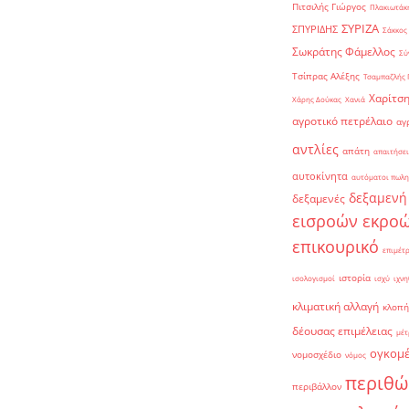
Πιτσιλής Γιώργος
Πλακιωτάκη
ΣΥΡΙΖΑ
ΣΠΥΡΙΔΗΣ
Σάκκος
Σωκράτης Φάμελλος
Σύ
Τσίπρας Αλέξης
Τσαμπαζλής 
Χαρίτση
Χάρης Δούκας
Χανιά
αγροτικό πετρέλαιο
αγ
αντλίες
απάτη
απαιτήσει
αυτοκίνητα
αυτόματοι πωλη
δεξαμενή
δεξαμενές
εισροών εκρο
επικουρικό
επιμέτ
ιστορία
ισολογισμοί
ισχύ
ιχνη
κλιματική αλλαγή
κλοπή
δέουσας επιμέλειας
μέτ
ογκομ
νομοσχέδιο
νόμος
περιθώ
περιβάλλον