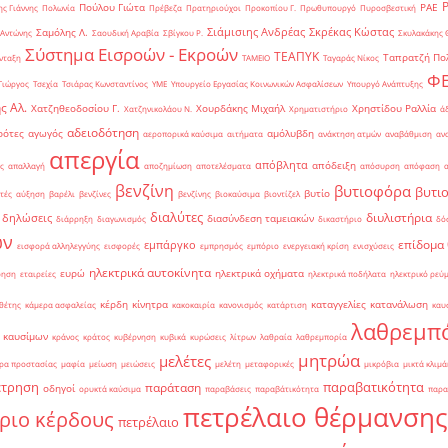
Πούλου Γιώτα
ΡΑΕ
ς Γιάννης
Πολωνία
Πρέβεζα
Πρατηριούχοι
Προκοπίου Γ.
Πρωθυπουργό
Πυροσβεστική
Σιάμισιης Ανδρέας
Σκρέκας Κώστας
Σαμόλης Λ.
 Αντώνης
Σαουδική Αραβία
Σβίγκου Ρ.
Σκυλακάκης 
Σύστημα Εισροών - Εκροών
ΤΕΑΠΥΚ
Ταπρατζή Πο
νταξη
ΤΑΜΕΙΟ
Ταγαράς Νίκος
Φ
Γιώργος
Τσεχία
Τσιάρας Κωνσταντίνος
ΥΜΕ
Υπουργείο Εργασίας Κοινωνικών Ασφαλίσεων
Υπουργό Ανάπτυξης
ς Αλ.
Χατζηθεοδοσίου Γ.
Χουρδάκης Μιχαήλ
Χρηστίδου Ραλλία
Χατζηνικολάου Ν.
Χρηματιστήριο
ά
αδειοδότηση
ρότες
αγωγός
αμόλυβδη
αεροπορικά καύσιμα
αιτήματα
ανάκτηση ατμών
αναβάθμιση
αν
απεργία
απόβλητα
απόδειξη
ς
απαλλαγή
αποζημίωση
αποτελέσματα
απόσυρση
απόφαση
βενζίνη
βυτιοφόρα
βυτι
βυτίο
τές
αύξηση
βαρέλι
βενζίνες
βενζίνης
βιοκαύσιμα
βιοντίζελ
διαλύτες
διυλιστήρια
δηλώσεις
διασύνδεση ταμειακών
διάρρηξη
διαγωνισμός
δικαστήριο
δό
ών
επίδομα
εμπάργκο
εισφορά αλληλεγγύης
εισφορές
εμπρησμός
εμπόριο
ενεργειακή κρίση
ενισχύσεις
ηλεκτρικά αυτοκίνητα
ευρώ
ηλεκτρικά οχήματα
ρηση
εταιρείες
ηλεκτρικά ποδήλατα
ηλεκτρικό ρεύ
κέρδη
κίνητρα
καταγγελίες
κατανάλωση
θέτης
κάμερα ασφαλείας
κακοκαιρία
κανονισμός
κατάρτιση
καυ
λαθρεμπ
 καυσίμων
κράνος
κράτος
κυβέρνηση
κυβικά
κυρώσεις
λίτρων
λαθραία
λαθρεμπορία
μητρώα
μελέτες
ρα προστασίας
μαφία
μείωση
μειώσεις
μελέτη
μεταφορικές
μικρόβια
μικτά κλιμά
έτρηση
παραβατικότητα
παράταση
οδηγοί
ορυκτά καύσιμα
παραβάσεις
παραβάτικότητα
παρα
πετρέλαιο θέρμανσης
ριο κέρδους
πετρέλαιο