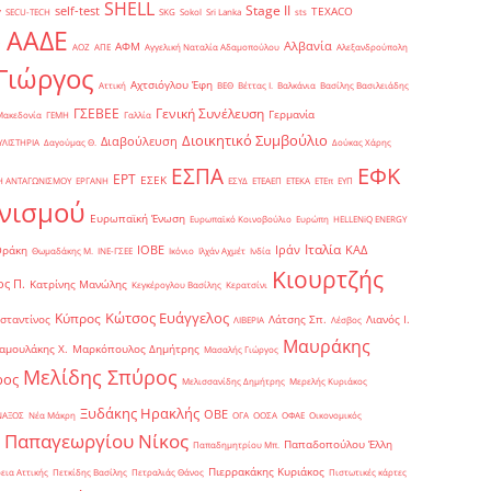
SHELL
Stage II
self-test
y
TEXACO
SECU-TECH
SKG
Sokol
Sri Lanka
sts
ΑΑΔΕ
Αλβανία
ΑΦΜ
1
ΑΟΖ
ΑΠΕ
Αγγελική Ναταλία Αδαμοπούλου
Αλεξανδρούπολη
Γιώργος
Αχτσιόγλου Έφη
Αττική
ΒΕΘ
Βέττας Ι.
Βαλκάνια
Βασίλης Βασιλειάδης
Γενική Συνέλευση
ΓΣΕΒΕΕ
Γερμανία
Μακεδονία
ΓΕΜΗ
Γαλλία
Διοικητικό Συμβούλιο
Διαβούλευση
ΥΛΙΣΤΗΡΙΑ
Δαγούμας Θ.
Δούκας Χάρης
ΕΦΚ
ΕΣΠΑ
ΕΡΤ
ΕΣΕΚ
Η ΑΝΤΑΓΩΝΙΣΜΟΥ
ΕΡΓΑΝΗ
ΕΣΥΔ
ΕΤΕΑΕΠ
ΕΤΕΚΑ
ΕΤΕπ
ΕΥΠ
νισμού
Ευρωπαϊκή Ένωση
Ευρωπαϊκό Κοινοβούλιο
Ευρώπη
ΗELLENiQ ENERGY
Ιταλία
ΙΟΒΕ
Ιράν
ΚΑΔ
Θράκη
Θωμαδάκης Μ.
ΙΝΕ-ΓΣΕΕ
Ικόνιο
Ιλχάν Αχμέτ
Ινδία
Κιουρτζής
ς Π.
Κατρίνης Μανώλης
Κεγκέρογλου Βασίλης
Κερατσίνι
Κώτσος Ευάγγελος
Κύπρος
σταντίνος
Λάτσης Σπ.
Λιανός Ι.
ΛΙΒΕΡΙΑ
Λέσβος
Μαυράκης
αμουλάκης Χ.
Μαρκόπουλος Δημήτρης
Μασαλής Γιώργος
Μελίδης Σπύρος
ρος
Μελισσανίδης Δημήτρης
Μερελής Κυριάκος
Ξυδάκης Ηρακλής
ΟΒΕ
ΝΑΞΟΣ
Νέα Μάκρη
ΟΓΑ
ΟΟΣΑ
ΟΦΑΕ
Οικονομικός
Παπαγεωργίου Νίκος
Παπαδοπούλου Έλλη
Παπαδημητρίου Μπ.
Πιερρακάκης Κυριάκος
εια Αττικής
Πετκίδης Βασίλης
Πετραλιάς Θάνος
Πιστωτικές κάρτες