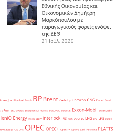
Εθνικής Οικονομίας και
Οικονομικών Δημήτρη
Μαρκόπουλου με
παραγωγικούς φορείς ενόψει
της ΔΕΘ
21 Ιούλ. 2026
BP
Brent
CNG
Chevron
Biden Joe
Cedefop
Coral
BlueFuel
Bosch
Coral
Exxon-Mobil
eFuel
t
EKO Cyprus
Energean Oil
euro 5
EUROPOL
Eurostat
ExxonMobil
lleniQ Energy
interlock
LNG
IRIS
LPG
Inside Story
kWh
LANA
LG
LPC
Lukoil
OPEC
PLATTS
OPEC+
newsauto.gr
OIL ONE
Open TV
Optima Bank
Petrolina