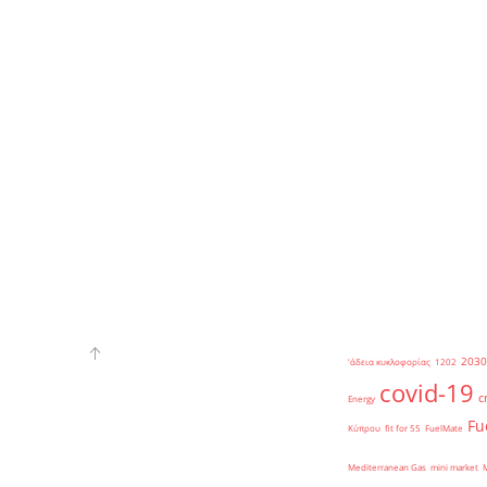
2030
'άδεια κυκλοφορίας
1202
covid-19
c
Energy
Fu
Κύπρου
fit for 55
FuelMate
Mediterranean Gas
mini market