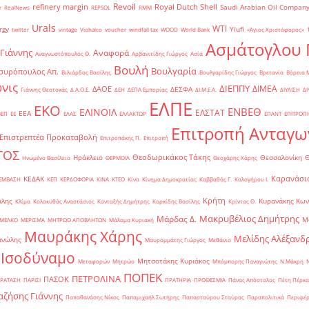
Revoil
refinery margin
Royal Dutch Shell
Saudi Arabian Oil Compan
r
RealNews
REPSOL
RMM
Urals
WTI
rgy
Yiufi
twitter
vintage
Viohalco
voucher
windfall tax
WOOD
World Bank
«Άγιος Χριστόφορος»
΄
Ασμάτογλου 
 Γιάννης
Αναφορά
Αναγνωστόπουλος Θ.
Αρβανιτίδης Γιώργος
Ασία
Βουλή
Βουλγαρία
συρόπουλος Απ.
Βιλιάρδος Βασίλης
Βουλγαρίδης Γιώργος
Βρετανία
Βόρεια 
νις
ΔΙΕΠΠΥ
ΔΙΜΕΑ
ΔΑΟΕ
ΔΕΣΦΑ
Γιάννης Θεοτοκάς
Δ.Α.Ο.Ε.
ΔΕΗ
ΔΕΠΑ Εμπορίας
ΔΙ.Μ.Ε.Α.
ΔΙΥΛΙΣΗ
ΔΙ
ΕΛΠΕ
ΕΚΟ
ΕΝΒΕΘ
ΕΛΙΝΟΙΛ
ΕΛΣΤΑΤ
ΕΕΑ
ΒΕΠ
ΕΕ
ΕΛΑΣ
ΕΛΛΑΚΤΩΡ
ΕΠΑΝΤ
ΕΠΙΤΡΟΠ
Επιτροπή Ανταγω
Επιστρεπτέα Προκαταβολή
Επιτροπάκης Π.
Επιτροπή
ΤΟΣ
Θεοδωρικάκος Τάκης
Ηράκλειο
Θεσσαλονίκη
Ηνωμένο Βασίλειο
ΘΕΡΜΟΙΛ
Θεοχάρης Χάρης
Καρανάσιο
ΚΕΔΑΚ
ΡΕΜΒΑΣΗ
ΚΕΠ
ΚΕΡΔΟΦΟΡΙΑ
ΚΙΝΑ
ΚΤΕΟ
Κίνα
Κίνημα Δημοκρατίας
Καββαθάς Γ.
Καλογήρου Ι.
Κρήτη
άλης
Κυρανάκης Κων
Κλίμα
Κολοκυθάς Αναστάσιος
Κονταξής Δημήτρης
Κορκίδης Βασίλης
Κρίντας Θ.
Μακρυβέλιος Δημήτρης
Μάρδας Δ.
Μ
ΜΕΛΚΟ
ΜΕΡΙΣΜΑ
ΜΗΤΡΩΟ ΑΠΟΒΛΗΤΩΝ
Μάλαμα Κυριακή
Μαυράκης Χάρης
Μελίδης Αλέξανδ
ανώλης
Μαυρομμάτης Γιώργος
Μεθάνιο
 Ισοδύναμο
Μητσοτάκης Κυριάκος
Μεταφορών
Μητρώο
Μπόμπορης Παναγιώτης
Ν.Μάκρη
ΠΟΠΕΚ
ΠΕΤΡΟΛΙΝΑ
ΠΑΣΟΚ
ΡΑΤΑΣΗ
ΠΑΡΙΣΙ
ΠΡΑΤΗΡΙΑ
ΠΡΟΘΕΣΜΙΑ
Πάνας Απόστολος
Πέτη Πέρκα
ζήσης Γιάννης
Παπαθανάσης Νίκος
Παπαμιχαήλ Σωτήρης
Παπασταύρου Σταύρος
Παραπολιτικά
Περιφέρ