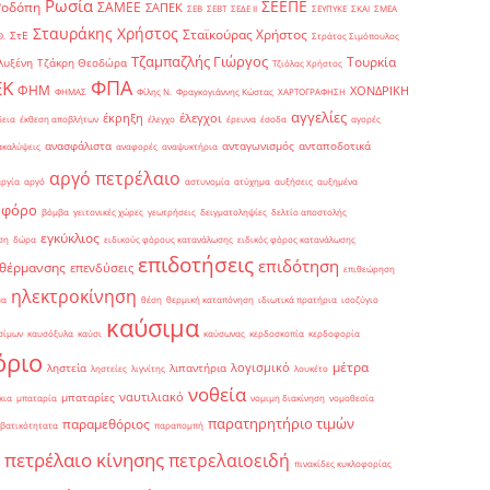
Ρωσία
ΣΕΕΠΕ
Ροδόπη
ΣΑΜΕΕ
ΣΑΠΕΚ
ΣΕΒ
ΣΕΒΤ
ΣΕΔΕ ΙΙ
ΣΕΥΠΥΚΕ
ΣΚΑΙ
ΣΜΕΑ
Σταυράκης Χρήστος
Σταϊκούρας Χρήστος
ΣτΕ
Θ.
Στράτος Σιμόπουλος
Τζαμπαζλής Γιώργος
Τουρκία
λυξένη
Τζάκρη Θεοδώρα
Τζιόλας Χρήστος
ΦΠΑ
ΕΚ
ΦΗΜ
ΧΟΝΔΡΙΚΗ
ΦΗΜΑΣ
Φίλης Ν.
Φραγκογιάννης Κώστας
ΧΑΡΤΟΓΡΑΦΗΣΗ
αγγελίες
έκρηξη
έλεγχοι
δεια
έκθεση αποβλήτων
έλεγχο
έρευνα
έσοδα
αγορές
ανασφάλιστα
ανταγωνισμός
ανταποδοτικά
ακαλύψεις
αναφορές
αναψυκτήρια
αργό πετρέλαιο
αργία
αργό
αστυνομία
ατύχημα
αυξήσεις
αυξημένα
οφόρο
βόμβα
γειτονικές χώρες
γεωτρήσεις
δειγματοληψίες
δελτίο αποστολής
εγκύκλιος
ση
δώρα
ειδικούς φόρους κατανάλωσης
ειδικός φόρος κατανάλωσης
επιδοτήσεις
επιδότηση
 θέρμανσης
επενδύσεις
επιθεώρηση
ηλεκτροκίνηση
μα
θέση
θερμική καταπόνηση
ιδιωτικά πρατήρια
ισοζύγιο
καύσιμα
σίμων
καυσόξυλα
καύσι
καύσωνας
κερδοσκοπία
κερδοφορία
όριο
μέτρα
λογισμικό
ληστεία
λιπαντήρια
ληστείες
λιγνίτης
λουκέτο
νοθεία
ναυτιλιακό
μπαταρίες
κια
μπαταρία
νομιμη διακίνηση
νομοθεσία
παρατηρητήριο τιμών
παραμεθόριος
βατικότητατα
παραπομπή
πετρέλαιο κίνησης
πετρελαιοειδή
πινακίδες κυκλοφορίας