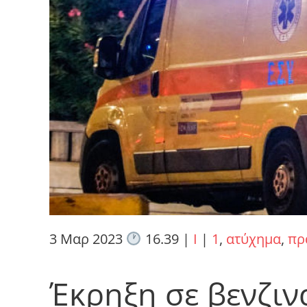
3 Μαρ 2023
16.39
|
I
|
1
,
ατύχημα
,
πρ
Έκρηξη σε βενζιν