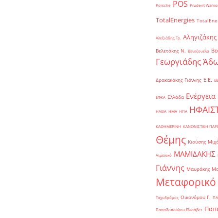
POS
Porsche
Prudent Warrio
TotalEnergies
TotalEne
Αληγιζάκης
Αλεξιάδης Τρ.
Βε
Βελετάκης Ν.
Βενεζουέλα
Γεωργιάδης Άδω
Ε.Ε.
Δρακακάκης Γιάννης
Ε
Ενέργεια
Ελλάδα
ΕΦΚΑ
ΗΦΑΙΣ
ΗΛΕΙΑ
ΗΜΑ
ΗΠΑ
ΚΑΘΗΜΕΡΙΝΗ
ΚΑΝΟΝΙΣΤΙΚΗ ΠΑ
Θέμης
Κιούσης Μιχ
ΜΑΜΙΔΑΚΗΣ
Λιμενικό
Γιάννης
Μαυράκης Μ
Μεταφορικό
Οικονόμου Γ.
Ταχυδρόμος
ΠΑ
Παπα
Παπαδοπούλου Ελισάβετ