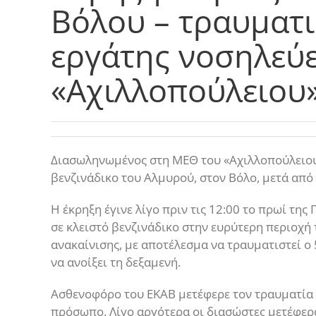
Βόλου – τραυματ
εργάτης νοσηλεύ
«Αχιλλοπούλειου
Διασωληνωμένος στη ΜΕΘ του «Αχιλλοπούλειου
βενζινάδικο του Αλμυρού, στον Βόλο, μετά από 
Η έκρηξη έγινε λίγο πριν τις 12:00 το πρωί τη
σε κλειστό βενζινάδικο στην ευρύτερη περιοχή
ανακαίνισης, με αποτέλεσμα να τραυματιστεί ο
να ανοίξει τη δεξαμενή.
Ασθενοφόρο του ΕΚΑΒ μετέφερε τον τραυματία σ
πρόσωπο. Λίγο αργότερα οι διασώστες μετέφερ