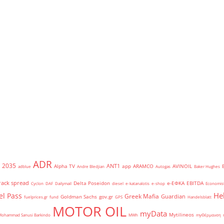
ADR
2035
ANT1
Alpha TV
app
ARAMCO
AVINOIL
adblue
Andre Bledjian
Autogas
Baker Hughes
rack spread
Delta Poseidon
e-ΕΦΚΑ
EBITDA
Cyclon
DAF
Dailymail
diesel
e-katanalotis
e-shop
Economis
He
el Pass
Greek Mafia
Guardian
Goldman Sachs
gov.gr
fuelprices.gr
fund
GPS
Handelsblatt
MOTOR OIL
myData
Mytilineos
Mohammad Sanusi Barkindo
MWh
myΘέρμανση