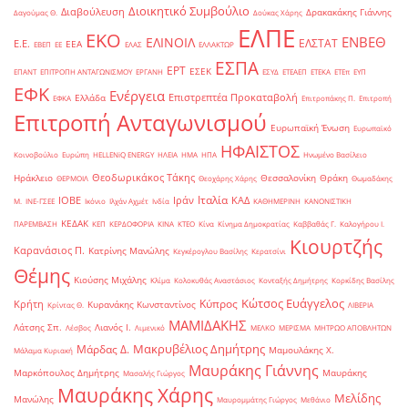
Διοικητικό Συμβούλιο
Διαβούλευση
Δρακακάκης Γιάννης
Δαγούμας Θ.
Δούκας Χάρης
ΕΛΠΕ
ΕΚΟ
ΕΝΒΕΘ
ΕΛΙΝΟΙΛ
ΕΛΣΤΑΤ
Ε.Ε.
ΕΕΑ
ΕΒΕΠ
ΕΕ
ΕΛΑΣ
ΕΛΛΑΚΤΩΡ
ΕΣΠΑ
ΕΡΤ
ΕΣΕΚ
ΕΠΑΝΤ
ΕΠΙΤΡΟΠΗ ΑΝΤΑΓΩΝΙΣΜΟΥ
ΕΡΓΑΝΗ
ΕΣΥΔ
ΕΤΕΑΕΠ
ΕΤΕΚΑ
ΕΤΕπ
ΕΥΠ
ΕΦΚ
Ενέργεια
Επιστρεπτέα Προκαταβολή
Ελλάδα
ΕΦΚΑ
Επιτροπάκης Π.
Επιτροπή
Επιτροπή Ανταγωνισμού
Ευρωπαϊκή Ένωση
Ευρωπαϊκό
ΗΦΑΙΣΤΟΣ
Κοινοβούλιο
Ευρώπη
ΗELLENiQ ENERGY
ΗΛΕΙΑ
ΗΜΑ
ΗΠΑ
Ηνωμένο Βασίλειο
Θεοδωρικάκος Τάκης
Ηράκλειο
Θεσσαλονίκη
Θράκη
ΘΕΡΜΟΙΛ
Θεοχάρης Χάρης
Θωμαδάκης
Ιταλία
ΙΟΒΕ
Ιράν
ΚΑΔ
Μ.
ΙΝΕ-ΓΣΕΕ
Ικόνιο
Ιλχάν Αχμέτ
Ινδία
ΚΑΘΗΜΕΡΙΝΗ
ΚΑΝΟΝΙΣΤΙΚΗ
ΚΕΔΑΚ
ΠΑΡΕΜΒΑΣΗ
ΚΕΠ
ΚΕΡΔΟΦΟΡΙΑ
ΚΙΝΑ
ΚΤΕΟ
Κίνα
Κίνημα Δημοκρατίας
Καββαθάς Γ.
Καλογήρου Ι.
Κιουρτζής
Καρανάσιος Π.
Κατρίνης Μανώλης
Κεγκέρογλου Βασίλης
Κερατσίνι
Θέμης
Κιούσης Μιχάλης
Κλίμα
Κολοκυθάς Αναστάσιος
Κονταξής Δημήτρης
Κορκίδης Βασίλης
Κώτσος Ευάγγελος
Κύπρος
Κρήτη
Κυρανάκης Κωνσταντίνος
Κρίντας Θ.
ΛΙΒΕΡΙΑ
ΜΑΜΙΔΑΚΗΣ
Λάτσης Σπ.
Λιανός Ι.
Λέσβος
Λιμενικό
ΜΕΛΚΟ
ΜΕΡΙΣΜΑ
ΜΗΤΡΩΟ ΑΠΟΒΛΗΤΩΝ
Μακρυβέλιος Δημήτρης
Μάρδας Δ.
Μαμουλάκης Χ.
Μάλαμα Κυριακή
Μαυράκης Γιάννης
Μαρκόπουλος Δημήτρης
Μαυράκης
Μασαλής Γιώργος
Μαυράκης Χάρης
Μελίδης
Μανώλης
Μαυρομμάτης Γιώργος
Μεθάνιο