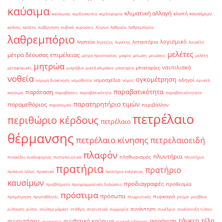
καύσιμα
κλιματική αλλαγή
κλοπή καυσίμων
καύσωνας
κερδοσκοπία
κερδοφορία
κράνος
κράτος
κυβέρνηση
κυβικά
κυρώσεις
λίτρων
λαθραία
λαθρεμπορία
λαθρεμπόριο
λογισμικό
ληστεία
λιπαντήρια
ληστείες
λιγνίτης
λουκέτο
μελέτες
μέτρα δέουσας επιμέλειας
μέτρα προστασίας
μαφία
μείωση
μειώσεις
μελέτη
μητρώα
ναυτιλιακό
μπαταρίες
μεταφορικές
μικρόβια
μικτά κλιμάκια
μπαταρία
νοθεία
ογκομέτρηση
νομοσχέδιο
οδηγοί
νομιμη διακίνηση
νομοθεσία
νόμος
ορυκτά
παραβατικότητα
παράταση
καύσιμα
παραβάσεις
παραβάτικότητα
παραβατικότητατα
παρατηρητήριο τιμών
παραμεθόριος
περιβάλλον
παραπομπή
πετρέλαιο
περιθώριο κέρδους
πετρέλαιο
θέρμανσης
πετρέλαιο κίνησης
πετρελαιοειδή
πλαφόν
πλυντήρια
πληθωρισμός
πινακίδες κυκλοφορίας
πιστοποιητικά
πλυντήριο
πρατήρια
πρατήριο
πράσινο τέλος
πρακτικό
πρατήριο ενέργειας
καυσίμων
προδιαγραφές
προθεσμία
προβλήματα
προγραμματικές δηλώσεις
πρόστιμα
πρόσωπα
πυρκαγιά
προμέτρηση
πρωταθλητές
πτωχευτικός
ρεύμα
ρούβλια
συνάντηση
ρύπανση
ρύποι
σούπερ μάρκετ
στάθμη
στατιστικά
συμμορία
συνέδριο
συνέντευξη τύπου
τάνκερ
τέλη
σφράγιση
συναντήσεις
συνθετικά καύσιμα
συνεργεία
συνταξιοδότηση