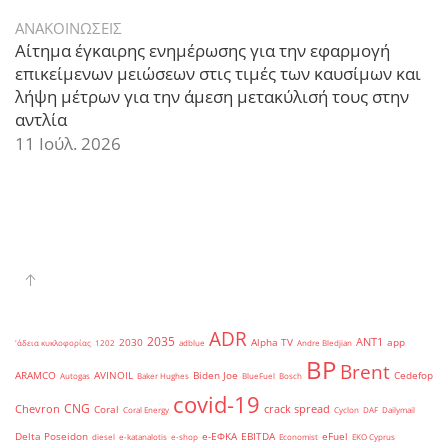
ΑΝΑΚΟΙΝΩΣΕΙΣ
Αίτημα έγκαιρης ενημέρωσης για την εφαρμογή
επικείμενων μειώσεων στις τιμές των καυσίμων και
λήψη μέτρων για την άμεση μετακύλισή τους στην
αντλία
11 Ιούλ. 2026
ADR
2035
ANT1
2030
Alpha TV
app
'άδεια κυκλοφορίας
1202
adblue
Andre Bledjian
BP
Brent
ARAMCO
AVINOIL
Biden Joe
Cedefop
Autogas
Baker Hughes
BlueFuel
Bosch
covid-19
CNG
Chevron
crack spread
Coral
Coral Energy
Cyclon
DAF
Dailymail
Delta Poseidon
e-ΕΦΚΑ
EBITDA
eFuel
diesel
e-katanalotis
e-shop
Economist
EKO Cyprus