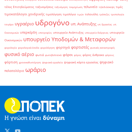
τελωνείο
τέλος Επιτηδεύματος
ταξινομήσεις
τιμές
ταξινόμηση
τεκμηρίωση
τηλεδιάσκεψη
τιμοκατάλογοι χονδρικής
τιμολόγηση
τιμολόγιο
τολουόλη
τιμών
τράπεζες
τροπολογία
υδρογόνο
υγραέριο
υπ. Ανάπτυξης
τσιγάρο
υπ. Εργασίας
υπ.
υπερκέρδη
υπουργείο Ανάπτυξης
υπουργείο
Οικονομικών
υποτροφίες
υπουργείο Ενέργειας
υπουργείο Υποδομών & Μεταφορών
Οικονομικών
φορτιστές
φορτηγά
φορολογία
φορολογικά έσοδα
φορολόγηση
φυσικές καταστροφές
φυσικό αέριο
φόροι
φωτιά
φόρος άνθρακα
φωτοβολταϊκά
φόρος
φόρους
φόρτιση
ψηφιακό
ψηφιακή κάρτα εργασίας
χρονοκαθυστέρηση
ψηφιακά εργαλεία
ωράριο
πελατολόγιο