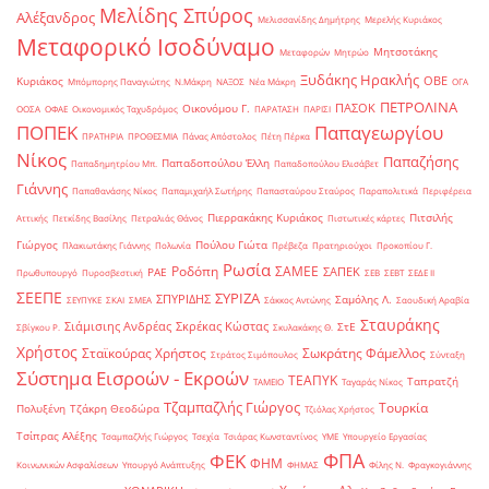
Μελίδης Σπύρος
Αλέξανδρος
Μελισσανίδης Δημήτρης
Μερελής Κυριάκος
Μεταφορικό Ισοδύναμο
Μητσοτάκης
Μεταφορών
Μητρώο
Ξυδάκης Ηρακλής
ΟΒΕ
Κυριάκος
Μπόμπορης Παναγιώτης
Ν.Μάκρη
ΝΑΞΟΣ
Νέα Μάκρη
ΟΓΑ
ΠΕΤΡΟΛΙΝΑ
ΠΑΣΟΚ
Οικονόμου Γ.
ΟΟΣΑ
ΟΦΑΕ
Οικονομικός Ταχυδρόμος
ΠΑΡΑΤΑΣΗ
ΠΑΡΙΣΙ
ΠΟΠΕΚ
Παπαγεωργίου
ΠΡΑΤΗΡΙΑ
ΠΡΟΘΕΣΜΙΑ
Πάνας Απόστολος
Πέτη Πέρκα
Νίκος
Παπαζήσης
Παπαδοπούλου Έλλη
Παπαδημητρίου Μπ.
Παπαδοπούλου Ελισάβετ
Γιάννης
Παπαθανάσης Νίκος
Παπαμιχαήλ Σωτήρης
Παπασταύρου Σταύρος
Παραπολιτικά
Περιφέρεια
Πιερρακάκης Κυριάκος
Πιτσιλής
Αττικής
Πετκίδης Βασίλης
Πετραλιάς Θάνος
Πιστωτικές κάρτες
Γιώργος
Πούλου Γιώτα
Πλακιωτάκης Γιάννης
Πολωνία
Πρέβεζα
Πρατηριούχοι
Προκοπίου Γ.
Ρωσία
Ροδόπη
ΣΑΜΕΕ
ΣΑΠΕΚ
ΡΑΕ
Πρωθυπουργό
Πυροσβεστική
ΣΕΒ
ΣΕΒΤ
ΣΕΔΕ ΙΙ
ΣΕΕΠΕ
ΣΥΡΙΖΑ
ΣΠΥΡΙΔΗΣ
Σαμόλης Λ.
ΣΕΥΠΥΚΕ
ΣΚΑΙ
ΣΜΕΑ
Σάκκος Αντώνης
Σαουδική Αραβία
Σταυράκης
Σιάμισιης Ανδρέας
Σκρέκας Κώστας
ΣτΕ
Σβίγκου Ρ.
Σκυλακάκης Θ.
Χρήστος
Σταϊκούρας Χρήστος
Σωκράτης Φάμελλος
Στράτος Σιμόπουλος
Σύνταξη
Σύστημα Εισροών - Εκροών
ΤΕΑΠΥΚ
Ταπρατζή
ΤΑΜΕΙΟ
Ταγαράς Νίκος
Τζαμπαζλής Γιώργος
Τουρκία
Πολυξένη
Τζάκρη Θεοδώρα
Τζιόλας Χρήστος
Τσίπρας Αλέξης
Τσαμπαζλής Γιώργος
Τσεχία
Τσιάρας Κωνσταντίνος
ΥΜΕ
Υπουργείο Εργασίας
ΦΠΑ
ΦΕΚ
ΦΗΜ
Κοινωνικών Ασφαλίσεων
Υπουργό Ανάπτυξης
ΦΗΜΑΣ
Φίλης Ν.
Φραγκογιάννης