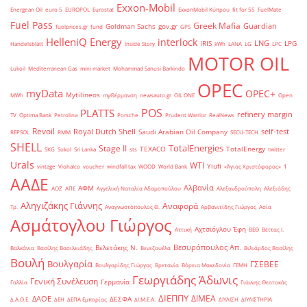
Exxon-Mobil
Energean Oil
euro 5
EUROPOL
Eurostat
ExxonMobil Κύπρου
fit for 55
FuelMate
Fuel Pass
Greek Mafia
Guardian
Goldman Sachs
gov.gr
fuelprices.gr
fund
GPS
HelleniQ Energy
interlock
LNG
IRIS
LPG
Handelsblatt
Inside Story
kWh
LANA
LG
LPC
MOTOR OIL
Lukoil
Mediterranean Gas
mini market
Mohammad Sanusi Barkindo
OPEC
myData
OPEC+
Mytilineos
MWh
myΘέρμανση
newsauto.gr
OIL ONE
Open
POS
PLATTS
refinery margin
TV
Optima Bank
Petrolina
Porsche
Prudent Warrior
RealNews
Revoil
Royal Dutch Shell
self-test
Saudi Arabian Oil Company
REPSOL
RMM
SECU-TECH
SHELL
TotalEnergies
Stage II
TEXACO
TotalEnergy
SKG
Sokol
Sri Lanka
sts
twitter
Urals
WTI
Yiufi
vintage
Viohalco
voucher
windfall tax
WOOD
World Bank
«Άγιος Χριστόφορος»
΄1
ΑΑΔΕ
Αλβανία
ΑΦΜ
ΑΟΖ
ΑΠΕ
Αγγελική Ναταλία Αδαμοπούλου
Αλεξανδρούπολη
Αλεξιάδης
Αληγιζάκης Γιάννης
Αναφορά
Τρ.
Αναγνωστόπουλος Θ.
Αρβανιτίδης Γιώργος
Ασία
Ασμάτογλου Γιώργος
Αχτσιόγλου Έφη
Αττική
ΒΕΘ
Βέττας Ι.
Βεσυρόπουλος Απ.
Βελετάκης Ν.
Βαλκάνια
Βασίλης Βασιλειάδης
Βενεζουέλα
Βιλιάρδος Βασίλης
Βουλή
Βουλγαρία
ΓΣΕΒΕΕ
Βουλγαρίδης Γιώργος
Βρετανία
Βόρεια Μακεδονία
ΓΕΜΗ
Γεωργιάδης Άδωνις
Γενική Συνέλευση
Γερμανία
Γαλλία
Γιάννης Θεοτοκάς
ΔΙΕΠΠΥ
ΔΙΜΕΑ
ΔΑΟΕ
ΔΕΣΦΑ
Δ.Α.Ο.Ε.
ΔΕΗ
ΔΕΠΑ Εμπορίας
ΔΙ.Μ.Ε.Α.
ΔΙΥΛΙΣΗ
ΔΙΥΛΙΣΤΗΡΙΑ