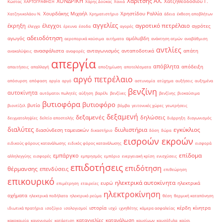
Χαρίτσης Αλ.
ΧΟΝΔΡΙΚΗ
Χατζηθεοδοσίου Γ.
Κώστας
ΧΑΡΤΟΓΡΑΦΗΣΗ
Χάρης Δούκας
Χανιά
Χουρδάκης Μιχαήλ
Χρηστίδου Ραλλία
Χατζηνικολάου Ν.
Χρηματιστήριο
άδεια
έκθεση αποβλήτων
αγγελίες
αγροτικό πετρέλαιο
έκρηξη
έλεγχοι
αγρότες
έλεγχο
έρευνα
έσοδα
αγορές
αδειοδότηση
αγωγός
αμόλυβδη
αεροπορικά καύσιμα
αιτήματα
ανάκτηση ατμών
αναβάθμιση
αντλίες
ανασφάλιστα
ανταγωνισμός
ανταποδοτικά
απάτη
ανακαλύψεις
αναφορές
απεργία
απόβλητα
απόδειξη
απαιτήσεις
απαλλαγή
αποζημίωση
αποτελέσματα
αργό πετρέλαιο
απόσυρση
απόφαση
αργία
αργό
αστυνομία
ατύχημα
αυξήσεις
αυξημένα
βενζίνη
αυτοκίνητα
αυτόματοι πωλητές
αύξηση
βαρέλι
βενζίνες
βενζίνης
βιοκαύσιμα
βυτιοφόρα
βυτιοφόρο
βυτίο
βιοντίζελ
βόμβα
γειτονικές χώρες
γεωτρήσεις
δεξαμενή
δεξαμενές
δηλώσεις
δειγματοληψίες
δελτίο αποστολής
διάρρηξη
διαγωνισμός
διαλύτες
διυλιστήρια
εγκύκλιος
διασύνδεση ταμειακών
δικαστήριο
δόση
δώρα
εισροών εκροών
ειδικούς φόρους κατανάλωσης
ειδικός φόρος κατανάλωσης
εισφορά
επίδομα
εμπάργκο
αλληλεγγύης
εισφορές
εμπρησμός
εμπόριο
ενεργειακή κρίση
ενισχύσεις
επιδοτήσεις
επιδότηση
θέρμανσης
επενδύσεις
επιθεώρηση
επικουρικό
ηλεκτρικά αυτοκίνητα
ευρώ
ηλεκτρικά
επιμέτρηση
εταιρείες
ηλεκτροκίνηση
οχήματα
ηλεκτρικά ποδήλατα
ηλεκτρικό ρεύμα
θέση
θερμική καταπόνηση
ιστορία
κέρδη
κίνητρα
ιδιωτικά πρατήρια
ισοζύγιο
ισολογισμοί
ισχύ
ιχνηθέτης
κάμερα ασφαλείας
καταγγελίες
κατανάλωση
κακοκαιρία
κανονισμός
κατάρτιση
καυσίμων
καυσόξυλα
καύσι