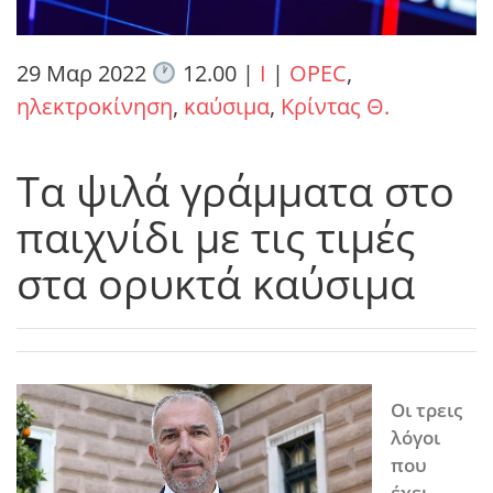
29 Μαρ 2022
12.00
|
I
|
OPEC
,
ηλεκτροκίνηση
,
καύσιμα
,
Κρίντας Θ.
Τα ψιλά γράμματα στο
παιχνίδι με τις τιμές
στα ορυκτά καύσιμα
Οι τρεις
λόγοι
που
έχει…