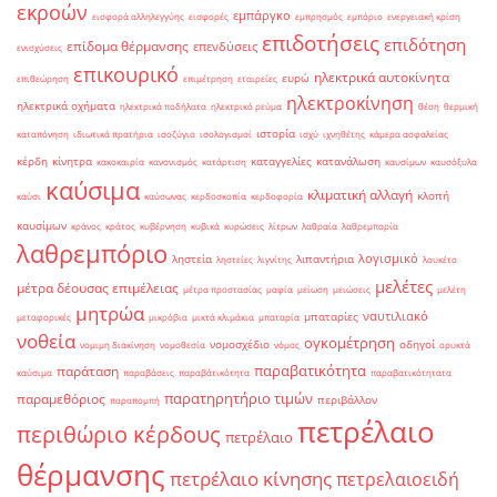
εκροών
εμπάργκο
εισφορά αλληλεγγύης
εισφορές
εμπρησμός
εμπόριο
ενεργειακή κρίση
επιδοτήσεις
επιδότηση
επίδομα θέρμανσης
επενδύσεις
ενισχύσεις
επικουρικό
ηλεκτρικά αυτοκίνητα
ευρώ
επιθεώρηση
επιμέτρηση
εταιρείες
ηλεκτροκίνηση
ηλεκτρικά οχήματα
ηλεκτρικά ποδήλατα
ηλεκτρικό ρεύμα
θέση
θερμική
ιστορία
καταπόνηση
ιδιωτικά πρατήρια
ισοζύγιο
ισολογισμοί
ισχύ
ιχνηθέτης
κάμερα ασφαλείας
κέρδη
κίνητρα
καταγγελίες
κατανάλωση
κακοκαιρία
κανονισμός
κατάρτιση
καυσίμων
καυσόξυλα
καύσιμα
κλιματική αλλαγή
κλοπή
καύσι
καύσωνας
κερδοσκοπία
κερδοφορία
καυσίμων
κράνος
κράτος
κυβέρνηση
κυβικά
κυρώσεις
λίτρων
λαθραία
λαθρεμπορία
λαθρεμπόριο
λογισμικό
ληστεία
λιπαντήρια
ληστείες
λιγνίτης
λουκέτο
μελέτες
μέτρα δέουσας επιμέλειας
μέτρα προστασίας
μαφία
μείωση
μειώσεις
μελέτη
μητρώα
ναυτιλιακό
μπαταρίες
μεταφορικές
μικρόβια
μικτά κλιμάκια
μπαταρία
νοθεία
ογκομέτρηση
νομοσχέδιο
οδηγοί
νομιμη διακίνηση
νομοθεσία
νόμος
ορυκτά
παραβατικότητα
παράταση
καύσιμα
παραβάσεις
παραβάτικότητα
παραβατικότητατα
παρατηρητήριο τιμών
παραμεθόριος
περιβάλλον
παραπομπή
πετρέλαιο
περιθώριο κέρδους
πετρέλαιο
θέρμανσης
πετρέλαιο κίνησης
πετρελαιοειδή