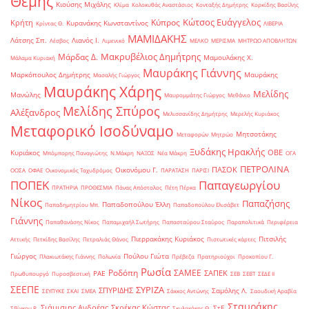
Θέμης
Κιούσης Μιχάλης
Κλίμα
Κολοκυθάς Αναστάσιος
Κονταξής Δημήτρης
Κορκίδης Βασίλης
Κώτσος Ευάγγελος
Κύπρος
Κρήτη
Κυρανάκης Κωνσταντίνος
Κρίντας Θ.
ΛΙΒΕΡΙΑ
ΜΑΜΙΔΑΚΗΣ
Λάτσης Σπ.
Λιανός Ι.
Λέσβος
Λιμενικό
ΜΕΛΚΟ
ΜΕΡΙΣΜΑ
ΜΗΤΡΩΟ ΑΠΟΒΛΗΤΩΝ
Μακρυβέλιος Δημήτρης
Μάρδας Δ.
Μαμουλάκης Χ.
Μάλαμα Κυριακή
Μαυράκης Γιάννης
Μαρκόπουλος Δημήτρης
Μαυράκης
Μασαλής Γιώργος
Μαυράκης Χάρης
Μελίδης
Μανώλης
Μαυρομμάτης Γιώργος
Μεθάνιο
Μελίδης Σπύρος
Αλέξανδρος
Μελισσανίδης Δημήτρης
Μερελής Κυριάκος
Μεταφορικό Ισοδύναμο
Μητσοτάκης
Μεταφορών
Μητρώο
Ξυδάκης Ηρακλής
ΟΒΕ
Κυριάκος
Μπόμπορης Παναγιώτης
Ν.Μάκρη
ΝΑΞΟΣ
Νέα Μάκρη
ΟΓΑ
ΠΕΤΡΟΛΙΝΑ
ΠΑΣΟΚ
Οικονόμου Γ.
ΟΟΣΑ
ΟΦΑΕ
Οικονομικός Ταχυδρόμος
ΠΑΡΑΤΑΣΗ
ΠΑΡΙΣΙ
ΠΟΠΕΚ
Παπαγεωργίου
ΠΡΑΤΗΡΙΑ
ΠΡΟΘΕΣΜΙΑ
Πάνας Απόστολος
Πέτη Πέρκα
Νίκος
Παπαζήσης
Παπαδοπούλου Έλλη
Παπαδημητρίου Μπ.
Παπαδοπούλου Ελισάβετ
Γιάννης
Παπαθανάσης Νίκος
Παπαμιχαήλ Σωτήρης
Παπασταύρου Σταύρος
Παραπολιτικά
Περιφέρεια
Πιερρακάκης Κυριάκος
Πιτσιλής
Αττικής
Πετκίδης Βασίλης
Πετραλιάς Θάνος
Πιστωτικές κάρτες
Γιώργος
Πούλου Γιώτα
Πλακιωτάκης Γιάννης
Πολωνία
Πρέβεζα
Πρατηριούχοι
Προκοπίου Γ.
Ρωσία
Ροδόπη
ΣΑΜΕΕ
ΣΑΠΕΚ
ΡΑΕ
Πρωθυπουργό
Πυροσβεστική
ΣΕΒ
ΣΕΒΤ
ΣΕΔΕ ΙΙ
ΣΕΕΠΕ
ΣΥΡΙΖΑ
ΣΠΥΡΙΔΗΣ
Σαμόλης Λ.
ΣΕΥΠΥΚΕ
ΣΚΑΙ
ΣΜΕΑ
Σάκκος Αντώνης
Σαουδική Αραβία
Σταυράκης
Σιάμισιης Ανδρέας
Σκρέκας Κώστας
ΣτΕ
Σβίγκου Ρ.
Σκυλακάκης Θ.