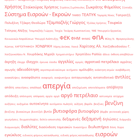
Χρήστος
Σταϊκούρας Χρήστος
Σωκράτης Φάμελλος
Στράτος Σιμόπουλος
Σύνταξη
Σύστημα Εισροών - Εκροών
ΤΕΑΠΥΚ
Ταπρατζή
ΤΑΜΕΙΟ
Ταγαράς Νίκος
Τζαμπαζλής Γιώργος
Τουρκία
Πολυξένη
Τζάκρη Θεοδώρα
Τζιόλας Χρήστος
Τσίπρας Αλέξης
Τσαμπαζλής Γιώργος
Τσεχία
Τσιάρας Κωνσταντίνος
ΥΜΕ
Υπουργείο Εργασίας
ΦΠΑ
ΦΕΚ
ΦΗΜ
Κοινωνικών Ασφαλίσεων
Υπουργό Ανάπτυξης
ΦΗΜΑΣ
Φίλης Ν.
Φραγκογιάννης
Χαρίτσης Αλ.
ΧΟΝΔΡΙΚΗ
Χατζηθεοδοσίου Γ.
Κώστας
ΧΑΡΤΟΓΡΑΦΗΣΗ
Χάρης Δούκας
Χανιά
Χουρδάκης Μιχαήλ
Χρηστίδου Ραλλία
Χατζηνικολάου Ν.
Χρηματιστήριο
άδεια
έκθεση αποβλήτων
αγγελίες
αγροτικό πετρέλαιο
έκρηξη
έλεγχοι
αγρότες
έλεγχο
έρευνα
έσοδα
αγορές
αδειοδότηση
αγωγός
αμόλυβδη
αεροπορικά καύσιμα
αιτήματα
ανάκτηση ατμών
αναβάθμιση
αντλίες
ανασφάλιστα
ανταγωνισμός
ανταποδοτικά
ανακαλύψεις
αναφορές
αναψυκτήρια
απεργία
απόβλητα
απάτη
απαιτήσεις
απαλλαγή
αποζημίωση
αποτελέσματα
αργό πετρέλαιο
απόδειξη
απόσυρση
απόφαση
αργία
αργό
αστυνομία
ατύχημα
βενζίνη
αυτοκίνητα
αυξήσεις
αυξημένα
αυτόματοι πωλητές
αύξηση
βαρέλι
βενζίνες
βυτιοφόρα
βυτιοφόρο
βυτίο
βενζίνης
βιοκαύσιμα
βιοντίζελ
βόμβα
γειτονικές χώρες
δεξαμενή
δεξαμενές
δηλώσεις
γεωτρήσεις
δειγματοληψίες
δελτίο αποστολής
διάρρηξη
διαλύτες
διυλιστήρια
διασύνδεση ταμειακών
διαγωνισμός
δικαστήριο
δόση
δώρα
εισροών
εγκύκλιος
ειδικούς φόρους κατανάλωσης
ειδικός φόρος κατανάλωσης