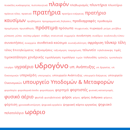
πλαφόν
πλυντήρια
πληθωρισμός
πλυντήριο
πινακίδες κυκλοφορίας
πιστοποιητικά
πρατήρια
πρατήριο
πράσινο τέλος
πρακτικό
πρατήριο ενέργειας
καυσίμων
προδιαγραφές
προθεσμία
προβλήματα
προγραμματικές δηλώσεις
πρόστιμα
πρόσωπα
πυρκαγιά
προμέτρηση
πρωταθλητές
πτωχευτικός
ρεύμα
ρούβλια
συνάντηση
ρύπανση
ρύποι
σούπερ μάρκετ
στάθμη
στατιστικά
συμμορία
συνέδριο
συνέντευξη τύπου
τάνκερ
τέλη
σφράγιση
συναντήσεις
συνθετικά καύσιμα
συνεργεία
συνταξιοδότηση
τελωνείο
τέλος Επιτηδεύματος
ταξινομήσεις
τιμές
ταξινόμηση
τεκμηρίωση
τηλεδιάσκεψη
τιμοκατάλογοι χονδρικής
τιμολόγηση
τιμολόγιο
τολουόλη
τιμών
τράπεζες
τροπολογία
υδρογόνο
υγραέριο
υπ. Ανάπτυξης
τσιγάρο
υπ. Εργασίας
υπ.
υπερκέρδη
υπουργείο Ανάπτυξης
υπουργείο
Οικονομικών
υποτροφίες
υπουργείο Ενέργειας
υπουργείο Υποδομών & Μεταφορών
Οικονομικών
φορτιστές
φορτηγά
φορολογία
φορολογικά έσοδα
φορολόγηση
φυσικές καταστροφές
φυσικό αέριο
φόροι
φωτιά
φόρος άνθρακα
φωτοβολταϊκά
φόρος
φόρους
φόρτιση
ψηφιακό
ψηφιακή κάρτα εργασίας
χρονοκαθυστέρηση
ψηφιακά εργαλεία
ωράριο
πελατολόγιο