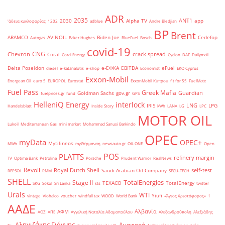
ADR
2035
ANT1
2030
Alpha TV
app
'άδεια κυκλοφορίας
1202
adblue
Andre Bledjian
BP
Brent
ARAMCO
AVINOIL
Biden Joe
Cedefop
Autogas
Baker Hughes
BlueFuel
Bosch
covid-19
CNG
Chevron
crack spread
Coral
Coral Energy
Cyclon
DAF
Dailymail
Delta Poseidon
e-ΕΦΚΑ
EBITDA
eFuel
diesel
e-katanalotis
e-shop
Economist
EKO Cyprus
Exxon-Mobil
Energean Oil
euro 5
EUROPOL
Eurostat
ExxonMobil Κύπρου
fit for 55
FuelMate
Fuel Pass
Greek Mafia
Guardian
Goldman Sachs
gov.gr
fuelprices.gr
fund
GPS
HelleniQ Energy
interlock
LNG
IRIS
LPG
Handelsblatt
Inside Story
kWh
LANA
LG
LPC
MOTOR OIL
Lukoil
Mediterranean Gas
mini market
Mohammad Sanusi Barkindo
OPEC
myData
OPEC+
Mytilineos
MWh
myΘέρμανση
newsauto.gr
OIL ONE
Open
POS
PLATTS
refinery margin
TV
Optima Bank
Petrolina
Porsche
Prudent Warrior
RealNews
Revoil
Royal Dutch Shell
self-test
Saudi Arabian Oil Company
REPSOL
RMM
SECU-TECH
SHELL
TotalEnergies
Stage II
TEXACO
TotalEnergy
SKG
Sokol
Sri Lanka
sts
twitter
Urals
WTI
Yiufi
vintage
Viohalco
voucher
windfall tax
WOOD
World Bank
«Άγιος Χριστόφορος»
΄1
ΑΑΔΕ
Αλβανία
ΑΦΜ
ΑΟΖ
ΑΠΕ
Αγγελική Ναταλία Αδαμοπούλου
Αλεξανδρούπολη
Αλεξιάδης
Αληγιζάκης Γιάννης
Αναφορά