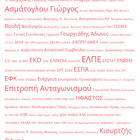
Τρ.
Αναγνωστόπουλος Θ.
Αρβανιτίδης Γιώργος
Ασία
Ασμάτογλου Γιώργος
Αχτσιόγλου Έφη
Αττική
ΒΕΘ
Βέττας Ι.
Βεσυρόπουλος Απ.
Βελετάκης Ν.
Βαλκάνια
Βασίλης Βασιλειάδης
Βενεζουέλα
Βιλιάρδος Βασίλης
Βουλή
Βουλγαρία
ΓΣΕΒΕΕ
Βουλγαρίδης Γιώργος
Βρετανία
Βόρεια Μακεδονία
ΓΕΜΗ
Γεωργιάδης Άδωνις
Γενική Συνέλευση
Γερμανία
Γαλλία
Γιάννης Θεοτοκάς
ΔΙΕΠΠΥ
ΔΙΜΕΑ
ΔΑΟΕ
ΔΕΣΦΑ
Δ.Α.Ο.Ε.
ΔΕΗ
ΔΕΠΑ Εμπορίας
ΔΙ.Μ.Ε.Α.
ΔΙΥΛΙΣΗ
ΔΙΥΛΙΣΤΗΡΙΑ
Διοικητικό Συμβούλιο
Διαβούλευση
Δρακακάκης Γιάννης
Δαγούμας Θ.
Δούκας Χάρης
ΕΛΠΕ
ΕΚΟ
ΕΝΒΕΘ
ΕΛΙΝΟΙΛ
ΕΛΣΤΑΤ
Ε.Ε.
ΕΕΑ
ΕΒΕΠ
ΕΕ
ΕΛΑΣ
ΕΛΛΑΚΤΩΡ
ΕΣΠΑ
ΕΡΤ
ΕΣΕΚ
ΕΠΑΝΤ
ΕΠΙΤΡΟΠΗ ΑΝΤΑΓΩΝΙΣΜΟΥ
ΕΡΓΑΝΗ
ΕΣΥΔ
ΕΤΕΑΕΠ
ΕΤΕΚΑ
ΕΤΕπ
ΕΥΠ
ΕΦΚ
Ενέργεια
Επιστρεπτέα Προκαταβολή
Ελλάδα
ΕΦΚΑ
Επιτροπάκης Π.
Επιτροπή
Επιτροπή Ανταγωνισμού
Ευρωπαϊκή Ένωση
Ευρωπαϊκό
ΗΦΑΙΣΤΟΣ
Κοινοβούλιο
Ευρώπη
ΗELLENiQ ENERGY
ΗΛΕΙΑ
ΗΜΑ
ΗΠΑ
Ηνωμένο Βασίλειο
Θεοδωρικάκος Τάκης
Ηράκλειο
Θεσσαλονίκη
Θράκη
ΘΕΡΜΟΙΛ
Θεοχάρης Χάρης
Θωμαδάκης
Ιταλία
ΙΟΒΕ
Ιράν
ΚΑΔ
Μ.
ΙΝΕ-ΓΣΕΕ
Ικόνιο
Ιλχάν Αχμέτ
Ινδία
ΚΑΘΗΜΕΡΙΝΗ
ΚΑΝΟΝΙΣΤΙΚΗ
ΚΕΔΑΚ
ΠΑΡΕΜΒΑΣΗ
ΚΕΠ
ΚΕΡΔΟΦΟΡΙΑ
ΚΙΝΑ
ΚΤΕΟ
Κίνα
Κίνημα Δημοκρατίας
Καββαθάς Γ.
Καλογήρου Ι.
Κιουρτζής
Καρανάσιος Π.
Κατρίνης Μανώλης
Κεγκέρογλου Βασίλης
Κερατσίνι