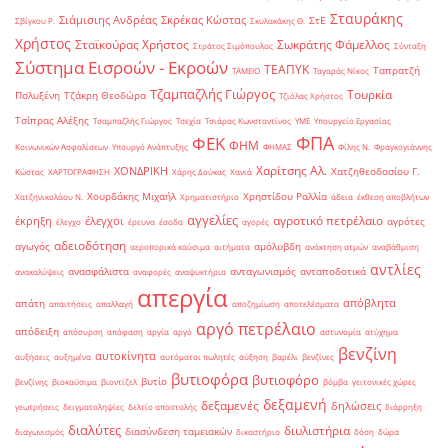
Σταυράκης
Σιάμισιης Ανδρέας
Σκρέκας Κώστας
ΣτΕ
Σβίγκου Ρ.
Σκυλακάκης Θ.
Χρήστος
Σταϊκούρας Χρήστος
Σωκράτης Φάμελλος
Στράτος Σιμόπουλος
Σύνταξη
Σύστημα Εισροών - Εκροών
ΤΕΑΠΥΚ
Ταπρατζή
ΤΑΜΕΙΟ
Ταγαράς Νίκος
Τζαμπαζλής Γιώργος
Τουρκία
Πολυξένη
Τζάκρη Θεοδώρα
Τζιόλας Χρήστος
Τσίπρας Αλέξης
Τσαμπαζλής Γιώργος
Τσεχία
Τσιάρας Κωνσταντίνος
ΥΜΕ
Υπουργείο Εργασίας
ΦΠΑ
ΦΕΚ
ΦΗΜ
Κοινωνικών Ασφαλίσεων
Υπουργό Ανάπτυξης
ΦΗΜΑΣ
Φίλης Ν.
Φραγκογιάννης
Χαρίτσης Αλ.
ΧΟΝΔΡΙΚΗ
Χατζηθεοδοσίου Γ.
Κώστας
ΧΑΡΤΟΓΡΑΦΗΣΗ
Χάρης Δούκας
Χανιά
Χουρδάκης Μιχαήλ
Χρηστίδου Ραλλία
Χατζηνικολάου Ν.
Χρηματιστήριο
άδεια
έκθεση αποβλήτων
αγγελίες
αγροτικό πετρέλαιο
έκρηξη
έλεγχοι
αγρότες
έλεγχο
έρευνα
έσοδα
αγορές
αδειοδότηση
αγωγός
αμόλυβδη
αεροπορικά καύσιμα
αιτήματα
ανάκτηση ατμών
αναβάθμιση
αντλίες
ανασφάλιστα
ανταγωνισμός
ανταποδοτικά
ανακαλύψεις
αναφορές
αναψυκτήρια
απεργία
απόβλητα
απάτη
απαιτήσεις
απαλλαγή
αποζημίωση
αποτελέσματα
αργό πετρέλαιο
απόδειξη
απόσυρση
απόφαση
αργία
αργό
αστυνομία
ατύχημα
βενζίνη
αυτοκίνητα
αυξήσεις
αυξημένα
αυτόματοι πωλητές
αύξηση
βαρέλι
βενζίνες
βυτιοφόρα
βυτιοφόρο
βυτίο
βενζίνης
βιοκαύσιμα
βιοντίζελ
βόμβα
γειτονικές χώρες
δεξαμενή
δεξαμενές
δηλώσεις
γεωτρήσεις
δειγματοληψίες
δελτίο αποστολής
διάρρηξη
διαλύτες
διυλιστήρια
διασύνδεση ταμειακών
διαγωνισμός
δικαστήριο
δόση
δώρα