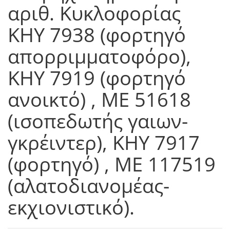
αριθ. Κυκλοφορίας
KHY 7938 (φορτηγό
απορριμματοφόρο),
ΚΗY 7919 (φορτηγό
ανοικτό) , ΜΕ 51618
(ισοπεδωτής γαιων-
γκρέιντερ), ΚΗY 7917
(φορτηγό) , ΜΕ 117519
(αλατοδιανομέας-
εκχιονιστικό).