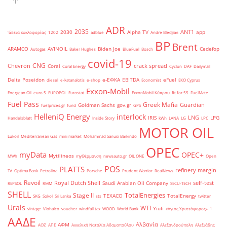
ADR
2035
ANT1
2030
Alpha TV
app
'άδεια κυκλοφορίας
1202
adblue
Andre Bledjian
BP
Brent
ARAMCO
AVINOIL
Biden Joe
Cedefop
Autogas
Baker Hughes
BlueFuel
Bosch
covid-19
CNG
Chevron
crack spread
Coral
Coral Energy
Cyclon
DAF
Dailymail
Delta Poseidon
e-ΕΦΚΑ
EBITDA
eFuel
diesel
e-katanalotis
e-shop
Economist
EKO Cyprus
Exxon-Mobil
Energean Oil
euro 5
EUROPOL
Eurostat
ExxonMobil Κύπρου
fit for 55
FuelMate
Fuel Pass
Greek Mafia
Guardian
Goldman Sachs
gov.gr
fuelprices.gr
fund
GPS
HelleniQ Energy
interlock
LNG
IRIS
LPG
Handelsblatt
Inside Story
kWh
LANA
LG
LPC
MOTOR OIL
Lukoil
Mediterranean Gas
mini market
Mohammad Sanusi Barkindo
OPEC
myData
OPEC+
Mytilineos
MWh
myΘέρμανση
newsauto.gr
OIL ONE
Open
POS
PLATTS
refinery margin
TV
Optima Bank
Petrolina
Porsche
Prudent Warrior
RealNews
Revoil
Royal Dutch Shell
self-test
Saudi Arabian Oil Company
REPSOL
RMM
SECU-TECH
SHELL
TotalEnergies
Stage II
TEXACO
TotalEnergy
SKG
Sokol
Sri Lanka
sts
twitter
Urals
WTI
Yiufi
vintage
Viohalco
voucher
windfall tax
WOOD
World Bank
«Άγιος Χριστόφορος»
΄1
ΑΑΔΕ
Αλβανία
ΑΦΜ
ΑΟΖ
ΑΠΕ
Αγγελική Ναταλία Αδαμοπούλου
Αλεξανδρούπολη
Αλεξιάδης