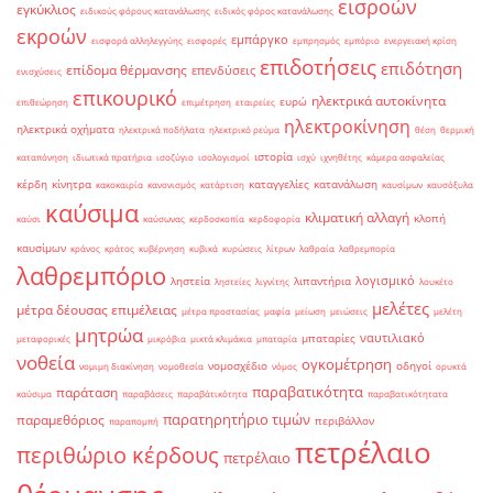
εισροών
εγκύκλιος
ειδικούς φόρους κατανάλωσης
ειδικός φόρος κατανάλωσης
εκροών
εμπάργκο
εισφορά αλληλεγγύης
εισφορές
εμπρησμός
εμπόριο
ενεργειακή κρίση
επιδοτήσεις
επιδότηση
επίδομα θέρμανσης
επενδύσεις
ενισχύσεις
επικουρικό
ηλεκτρικά αυτοκίνητα
ευρώ
επιθεώρηση
επιμέτρηση
εταιρείες
ηλεκτροκίνηση
ηλεκτρικά οχήματα
ηλεκτρικά ποδήλατα
ηλεκτρικό ρεύμα
θέση
θερμική
ιστορία
καταπόνηση
ιδιωτικά πρατήρια
ισοζύγιο
ισολογισμοί
ισχύ
ιχνηθέτης
κάμερα ασφαλείας
κέρδη
κίνητρα
καταγγελίες
κατανάλωση
κακοκαιρία
κανονισμός
κατάρτιση
καυσίμων
καυσόξυλα
καύσιμα
κλιματική αλλαγή
κλοπή
καύσι
καύσωνας
κερδοσκοπία
κερδοφορία
καυσίμων
κράνος
κράτος
κυβέρνηση
κυβικά
κυρώσεις
λίτρων
λαθραία
λαθρεμπορία
λαθρεμπόριο
λογισμικό
ληστεία
λιπαντήρια
ληστείες
λιγνίτης
λουκέτο
μελέτες
μέτρα δέουσας επιμέλειας
μέτρα προστασίας
μαφία
μείωση
μειώσεις
μελέτη
μητρώα
ναυτιλιακό
μπαταρίες
μεταφορικές
μικρόβια
μικτά κλιμάκια
μπαταρία
νοθεία
ογκομέτρηση
νομοσχέδιο
οδηγοί
νομιμη διακίνηση
νομοθεσία
νόμος
ορυκτά
παραβατικότητα
παράταση
καύσιμα
παραβάσεις
παραβάτικότητα
παραβατικότητατα
παρατηρητήριο τιμών
παραμεθόριος
περιβάλλον
παραπομπή
πετρέλαιο
περιθώριο κέρδους
πετρέλαιο