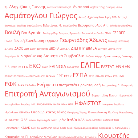
Αληγιζάκης Γιάννης
Αναφορά
Τρ.
Αναγνωστόπουλος Θ.
Αρβανιτίδης Γιώργος
Ασία
Ασμάτογλου Γιώργος
Αχτσιόγλου Έφη
Αττική
ΒΕΘ
Βέττας Ι.
Βεσυρόπουλος Απ.
Βελετάκης Ν.
Βαλκάνια
Βασίλης Βασιλειάδης
Βενεζουέλα
Βιλιάρδος Βασίλης
Βουλή
Βουλγαρία
ΓΣΕΒΕΕ
Βουλγαρίδης Γιώργος
Βρετανία
Βόρεια Μακεδονία
ΓΕΜΗ
Γεωργιάδης Άδωνις
Γενική Συνέλευση
Γερμανία
Γαλλία
Γιάννης Θεοτοκάς
ΔΙΕΠΠΥ
ΔΙΜΕΑ
ΔΑΟΕ
ΔΕΣΦΑ
Δ.Α.Ο.Ε.
ΔΕΗ
ΔΕΠΑ Εμπορίας
ΔΙ.Μ.Ε.Α.
ΔΙΥΛΙΣΗ
ΔΙΥΛΙΣΤΗΡΙΑ
Διοικητικό Συμβούλιο
Διαβούλευση
Δρακακάκης Γιάννης
Δαγούμας Θ.
Δούκας Χάρης
ΕΛΠΕ
ΕΚΟ
ΕΝΒΕΘ
ΕΛΙΝΟΙΛ
ΕΛΣΤΑΤ
Ε.Ε.
ΕΕΑ
ΕΒΕΠ
ΕΕ
ΕΛΑΣ
ΕΛΛΑΚΤΩΡ
ΕΣΠΑ
ΕΡΤ
ΕΣΕΚ
ΕΠΑΝΤ
ΕΠΙΤΡΟΠΗ ΑΝΤΑΓΩΝΙΣΜΟΥ
ΕΡΓΑΝΗ
ΕΣΥΔ
ΕΤΕΑΕΠ
ΕΤΕΚΑ
ΕΤΕπ
ΕΥΠ
ΕΦΚ
Ενέργεια
Επιστρεπτέα Προκαταβολή
Ελλάδα
ΕΦΚΑ
Επιτροπάκης Π.
Επιτροπή
Επιτροπή Ανταγωνισμού
Ευρωπαϊκή Ένωση
Ευρωπαϊκό
ΗΦΑΙΣΤΟΣ
Κοινοβούλιο
Ευρώπη
ΗELLENiQ ENERGY
ΗΛΕΙΑ
ΗΜΑ
ΗΠΑ
Ηνωμένο Βασίλειο
Θεοδωρικάκος Τάκης
Ηράκλειο
Θεσσαλονίκη
Θράκη
ΘΕΡΜΟΙΛ
Θεοχάρης Χάρης
Θωμαδάκης
Ιταλία
ΙΟΒΕ
Ιράν
ΚΑΔ
Μ.
ΙΝΕ-ΓΣΕΕ
Ικόνιο
Ιλχάν Αχμέτ
Ινδία
ΚΑΘΗΜΕΡΙΝΗ
ΚΑΝΟΝΙΣΤΙΚΗ
ΚΕΔΑΚ
ΠΑΡΕΜΒΑΣΗ
ΚΕΠ
ΚΕΡΔΟΦΟΡΙΑ
ΚΙΝΑ
ΚΤΕΟ
Κίνα
Κίνημα Δημοκρατίας
Καββαθάς Γ.
Καλογήρου Ι.
Κιουρτζής
Καρανάσιος Π.
Κατρίνης Μανώλης
Κεγκέρογλου Βασίλης
Κερατσίνι