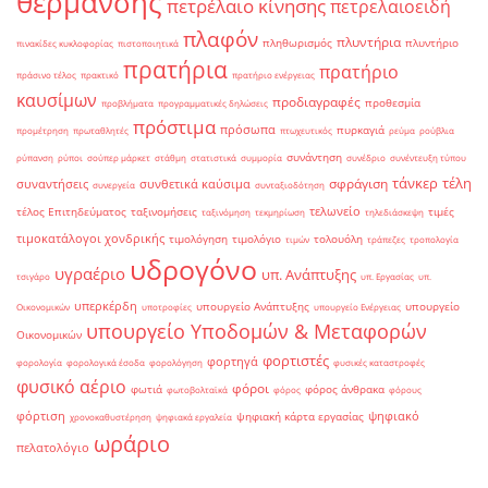
θέρμανσης
πετρέλαιο κίνησης
πετρελαιοειδή
πλαφόν
πλυντήρια
πληθωρισμός
πλυντήριο
πινακίδες κυκλοφορίας
πιστοποιητικά
πρατήρια
πρατήριο
πράσινο τέλος
πρακτικό
πρατήριο ενέργειας
καυσίμων
προδιαγραφές
προθεσμία
προβλήματα
προγραμματικές δηλώσεις
πρόστιμα
πρόσωπα
πυρκαγιά
προμέτρηση
πρωταθλητές
πτωχευτικός
ρεύμα
ρούβλια
συνάντηση
ρύπανση
ρύποι
σούπερ μάρκετ
στάθμη
στατιστικά
συμμορία
συνέδριο
συνέντευξη τύπου
τάνκερ
τέλη
σφράγιση
συναντήσεις
συνθετικά καύσιμα
συνεργεία
συνταξιοδότηση
τελωνείο
τέλος Επιτηδεύματος
ταξινομήσεις
τιμές
ταξινόμηση
τεκμηρίωση
τηλεδιάσκεψη
τιμοκατάλογοι χονδρικής
τιμολόγηση
τιμολόγιο
τολουόλη
τιμών
τράπεζες
τροπολογία
υδρογόνο
υγραέριο
υπ. Ανάπτυξης
τσιγάρο
υπ. Εργασίας
υπ.
υπερκέρδη
υπουργείο Ανάπτυξης
υπουργείο
Οικονομικών
υποτροφίες
υπουργείο Ενέργειας
υπουργείο Υποδομών & Μεταφορών
Οικονομικών
φορτιστές
φορτηγά
φορολογία
φορολογικά έσοδα
φορολόγηση
φυσικές καταστροφές
φυσικό αέριο
φόροι
φωτιά
φόρος άνθρακα
φωτοβολταϊκά
φόρος
φόρους
φόρτιση
ψηφιακό
ψηφιακή κάρτα εργασίας
χρονοκαθυστέρηση
ψηφιακά εργαλεία
ωράριο
πελατολόγιο