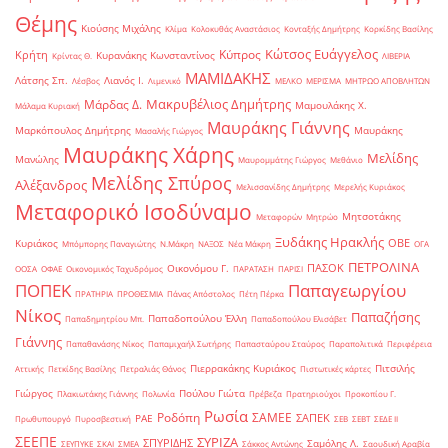
Θέμης
Κιούσης Μιχάλης
Κλίμα
Κολοκυθάς Αναστάσιος
Κονταξής Δημήτρης
Κορκίδης Βασίλης
Κώτσος Ευάγγελος
Κύπρος
Κρήτη
Κυρανάκης Κωνσταντίνος
Κρίντας Θ.
ΛΙΒΕΡΙΑ
ΜΑΜΙΔΑΚΗΣ
Λάτσης Σπ.
Λιανός Ι.
Λέσβος
Λιμενικό
ΜΕΛΚΟ
ΜΕΡΙΣΜΑ
ΜΗΤΡΩΟ ΑΠΟΒΛΗΤΩΝ
Μακρυβέλιος Δημήτρης
Μάρδας Δ.
Μαμουλάκης Χ.
Μάλαμα Κυριακή
Μαυράκης Γιάννης
Μαρκόπουλος Δημήτρης
Μαυράκης
Μασαλής Γιώργος
Μαυράκης Χάρης
Μελίδης
Μανώλης
Μαυρομμάτης Γιώργος
Μεθάνιο
Μελίδης Σπύρος
Αλέξανδρος
Μελισσανίδης Δημήτρης
Μερελής Κυριάκος
Μεταφορικό Ισοδύναμο
Μητσοτάκης
Μεταφορών
Μητρώο
Ξυδάκης Ηρακλής
ΟΒΕ
Κυριάκος
Μπόμπορης Παναγιώτης
Ν.Μάκρη
ΝΑΞΟΣ
Νέα Μάκρη
ΟΓΑ
ΠΕΤΡΟΛΙΝΑ
ΠΑΣΟΚ
Οικονόμου Γ.
ΟΟΣΑ
ΟΦΑΕ
Οικονομικός Ταχυδρόμος
ΠΑΡΑΤΑΣΗ
ΠΑΡΙΣΙ
ΠΟΠΕΚ
Παπαγεωργίου
ΠΡΑΤΗΡΙΑ
ΠΡΟΘΕΣΜΙΑ
Πάνας Απόστολος
Πέτη Πέρκα
Νίκος
Παπαζήσης
Παπαδοπούλου Έλλη
Παπαδημητρίου Μπ.
Παπαδοπούλου Ελισάβετ
Γιάννης
Παπαθανάσης Νίκος
Παπαμιχαήλ Σωτήρης
Παπασταύρου Σταύρος
Παραπολιτικά
Περιφέρεια
Πιερρακάκης Κυριάκος
Πιτσιλής
Αττικής
Πετκίδης Βασίλης
Πετραλιάς Θάνος
Πιστωτικές κάρτες
Γιώργος
Πούλου Γιώτα
Πλακιωτάκης Γιάννης
Πολωνία
Πρέβεζα
Πρατηριούχοι
Προκοπίου Γ.
Ρωσία
Ροδόπη
ΣΑΜΕΕ
ΣΑΠΕΚ
ΡΑΕ
Πρωθυπουργό
Πυροσβεστική
ΣΕΒ
ΣΕΒΤ
ΣΕΔΕ ΙΙ
ΣΕΕΠΕ
ΣΥΡΙΖΑ
ΣΠΥΡΙΔΗΣ
Σαμόλης Λ.
ΣΕΥΠΥΚΕ
ΣΚΑΙ
ΣΜΕΑ
Σάκκος Αντώνης
Σαουδική Αραβία