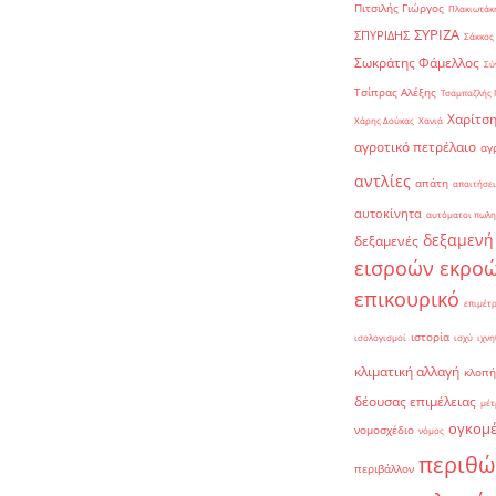
Πιτσιλής Γιώργος
Πλακιωτάκη
ΣΥΡΙΖΑ
ΣΠΥΡΙΔΗΣ
Σάκκος
Σωκράτης Φάμελλος
Σύ
Τσίπρας Αλέξης
Τσαμπαζλής 
Χαρίτση
Χάρης Δούκας
Χανιά
αγροτικό πετρέλαιο
αγ
αντλίες
απάτη
απαιτήσει
αυτοκίνητα
αυτόματοι πωλη
δεξαμενή
δεξαμενές
εισροών εκρο
επικουρικό
επιμέτ
ιστορία
ισολογισμοί
ισχύ
ιχνη
κλιματική αλλαγή
κλοπή
δέουσας επιμέλειας
μέτ
ογκομ
νομοσχέδιο
νόμος
περιθώ
περιβάλλον