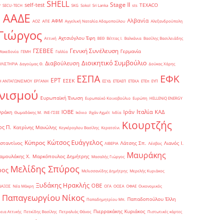
SHELL
Stage II
self-test
y
TEXACO
SECU-TECH
SKG
Sokol
Sri Lanka
sts
ΑΑΔΕ
Αλβανία
ΑΦΜ
1
ΑΟΖ
ΑΠΕ
Αγγελική Ναταλία Αδαμοπούλου
Αλεξανδρούπολη
Γιώργος
Αχτσιόγλου Έφη
Αττική
ΒΕΘ
Βέττας Ι.
Βαλκάνια
Βασίλης Βασιλειάδης
Γενική Συνέλευση
ΓΣΕΒΕΕ
Γερμανία
Μακεδονία
ΓΕΜΗ
Γαλλία
Διοικητικό Συμβούλιο
Διαβούλευση
ΥΛΙΣΤΗΡΙΑ
Δαγούμας Θ.
Δούκας Χάρης
ΕΦΚ
ΕΣΠΑ
ΕΡΤ
ΕΣΕΚ
Η ΑΝΤΑΓΩΝΙΣΜΟΥ
ΕΡΓΑΝΗ
ΕΣΥΔ
ΕΤΕΑΕΠ
ΕΤΕΚΑ
ΕΤΕπ
ΕΥΠ
νισμού
Ευρωπαϊκή Ένωση
Ευρωπαϊκό Κοινοβούλιο
Ευρώπη
ΗELLENiQ ENERGY
Ιταλία
ΙΟΒΕ
Ιράν
ΚΑΔ
Θράκη
Θωμαδάκης Μ.
ΙΝΕ-ΓΣΕΕ
Ικόνιο
Ιλχάν Αχμέτ
Ινδία
Κιουρτζής
ς Π.
Κατρίνης Μανώλης
Κεγκέρογλου Βασίλης
Κερατσίνι
Κώτσος Ευάγγελος
Κύπρος
σταντίνος
Λάτσης Σπ.
Λιανός Ι.
ΛΙΒΕΡΙΑ
Λέσβος
Μαυράκης
αμουλάκης Χ.
Μαρκόπουλος Δημήτρης
Μασαλής Γιώργος
Μελίδης Σπύρος
ρος
Μελισσανίδης Δημήτρης
Μερελής Κυριάκος
Ξυδάκης Ηρακλής
ΟΒΕ
ΝΑΞΟΣ
Νέα Μάκρη
ΟΓΑ
ΟΟΣΑ
ΟΦΑΕ
Οικονομικός
Παπαγεωργίου Νίκος
Παπαδοπούλου Έλλη
Παπαδημητρίου Μπ.
Πιερρακάκης Κυριάκος
εια Αττικής
Πετκίδης Βασίλης
Πετραλιάς Θάνος
Πιστωτικές κάρτες