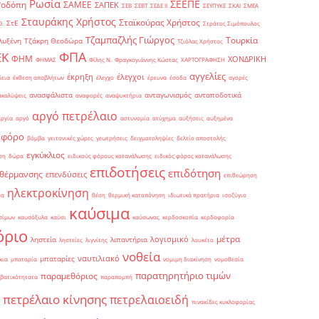
Ρωσία
ΣΕΕΠΕ
Ροδόπη
ΣΑΜΕΕ
ΣΑΠΕΚ
ΣΕΒ
ΣΕΒΤ
ΣΕΔΕ ΙΙ
ΣΕΥΠΥΚΕ
ΣΚΑΙ
ΣΜΕΑ
Σταυράκης Χρήστος
Σταϊκούρας Χρήστος
ΣτΕ
Θ.
Στράτος Σιμόπουλος
Τζαμπαζλής Γιώργος
Τουρκία
λυξένη
Τζάκρη Θεοδώρα
Τζιόλας Χρήστος
ΦΠΑ
ΕΚ
ΦΗΜ
ΧΟΝΔΡΙΚΗ
ΦΗΜΑΣ
Φίλης Ν.
Φραγκογιάννης Κώστας
ΧΑΡΤΟΓΡΑΦΗΣΗ
αγγελίες
έκρηξη
έλεγχοι
δεια
έκθεση αποβλήτων
έλεγχο
έρευνα
έσοδα
αγορές
ανασφάλιστα
ανταγωνισμός
ανταποδοτικά
ακαλύψεις
αναφορές
αναψυκτήρια
αργό πετρέλαιο
αργία
αργό
αστυνομία
ατύχημα
αυξήσεις
αυξημένα
οφόρο
βόμβα
γειτονικές χώρες
γεωτρήσεις
δειγματοληψίες
δελτίο αποστολής
εγκύκλιος
ση
δώρα
ειδικούς φόρους κατανάλωσης
ειδικός φόρος κατανάλωσης
επιδοτήσεις
επιδότηση
 θέρμανσης
επενδύσεις
επιθεώρηση
ηλεκτροκίνηση
μα
θέση
θερμική καταπόνηση
ιδιωτικά πρατήρια
ισοζύγιο
καύσιμα
σίμων
καυσόξυλα
καύσι
καύσωνας
κερδοσκοπία
κερδοφορία
όριο
μέτρα
λογισμικό
ληστεία
λιπαντήρια
ληστείες
λιγνίτης
λουκέτο
νοθεία
ναυτιλιακό
μπαταρίες
κια
μπαταρία
νομιμη διακίνηση
νομοθεσία
παρατηρητήριο τιμών
παραμεθόριος
βατικότητατα
παραπομπή
πετρέλαιο κίνησης
πετρελαιοειδή
πινακίδες κυκλοφορίας