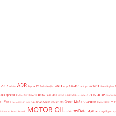
ADR
2035
ANT1
Alpha TV
app
ARAMCO
AVINOIL
adblue
Andre Bledjian
Autogas
Baker Hughes
rack spread
Delta Poseidon
e-ΕΦΚΑ
EBITDA
Cyclon
DAF
Dailymail
diesel
e-katanalotis
e-shop
Economis
He
el Pass
Greek Mafia
Guardian
Goldman Sachs
gov.gr
fuelprices.gr
fund
GPS
Handelsblatt
MOTOR OIL
myData
Mytilineos
Mohammad Sanusi Barkindo
MWh
myΘέρμανση