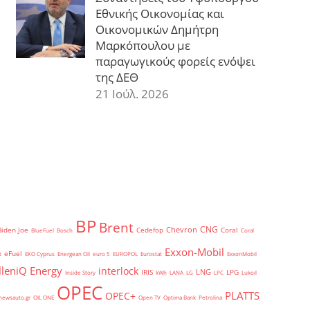
Εθνικής Οικονομίας και
Οικονομικών Δημήτρη
Μαρκόπουλου με
παραγωγικούς φορείς ενόψει
της ΔΕΘ
21 Ιούλ. 2026
BP
Brent
CNG
Chevron
Biden Joe
Cedefop
Coral
BlueFuel
Bosch
Coral
Exxon-Mobil
eFuel
t
EKO Cyprus
Energean Oil
euro 5
EUROPOL
Eurostat
ExxonMobil
lleniQ Energy
interlock
LNG
IRIS
LPG
Inside Story
kWh
LANA
LG
LPC
Lukoil
OPEC
PLATTS
OPEC+
newsauto.gr
OIL ONE
Open TV
Optima Bank
Petrolina