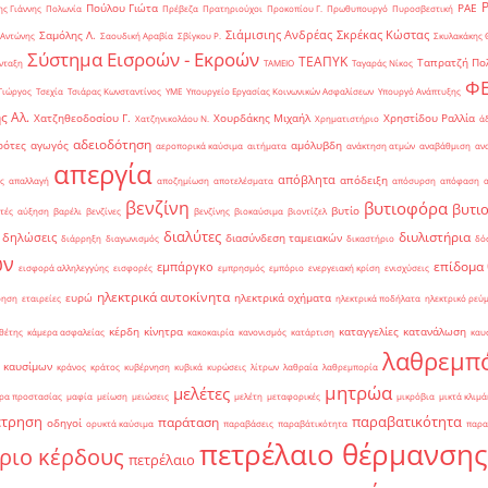
Πούλου Γιώτα
ΡΑΕ
ς Γιάννης
Πολωνία
Πρέβεζα
Πρατηριούχοι
Προκοπίου Γ.
Πρωθυπουργό
Πυροσβεστική
Σιάμισιης Ανδρέας
Σκρέκας Κώστας
Σαμόλης Λ.
 Αντώνης
Σαουδική Αραβία
Σβίγκου Ρ.
Σκυλακάκης 
Σύστημα Εισροών - Εκροών
ΤΕΑΠΥΚ
Ταπρατζή Πο
νταξη
ΤΑΜΕΙΟ
Ταγαράς Νίκος
Φ
Γιώργος
Τσεχία
Τσιάρας Κωνσταντίνος
ΥΜΕ
Υπουργείο Εργασίας Κοινωνικών Ασφαλίσεων
Υπουργό Ανάπτυξης
ς Αλ.
Χατζηθεοδοσίου Γ.
Χουρδάκης Μιχαήλ
Χρηστίδου Ραλλία
Χατζηνικολάου Ν.
Χρηματιστήριο
ά
αδειοδότηση
ρότες
αγωγός
αμόλυβδη
αεροπορικά καύσιμα
αιτήματα
ανάκτηση ατμών
αναβάθμιση
αν
απεργία
απόβλητα
απόδειξη
ς
απαλλαγή
αποζημίωση
αποτελέσματα
απόσυρση
απόφαση
βενζίνη
βυτιοφόρα
βυτι
βυτίο
τές
αύξηση
βαρέλι
βενζίνες
βενζίνης
βιοκαύσιμα
βιοντίζελ
διαλύτες
διυλιστήρια
δηλώσεις
διασύνδεση ταμειακών
διάρρηξη
διαγωνισμός
δικαστήριο
δό
ών
επίδομα
εμπάργκο
εισφορά αλληλεγγύης
εισφορές
εμπρησμός
εμπόριο
ενεργειακή κρίση
ενισχύσεις
ηλεκτρικά αυτοκίνητα
ευρώ
ηλεκτρικά οχήματα
ρηση
εταιρείες
ηλεκτρικά ποδήλατα
ηλεκτρικό ρεύ
κέρδη
κίνητρα
καταγγελίες
κατανάλωση
θέτης
κάμερα ασφαλείας
κακοκαιρία
κανονισμός
κατάρτιση
καυ
λαθρεμπ
 καυσίμων
κράνος
κράτος
κυβέρνηση
κυβικά
κυρώσεις
λίτρων
λαθραία
λαθρεμπορία
μητρώα
μελέτες
ρα προστασίας
μαφία
μείωση
μειώσεις
μελέτη
μεταφορικές
μικρόβια
μικτά κλιμά
έτρηση
παραβατικότητα
παράταση
οδηγοί
ορυκτά καύσιμα
παραβάσεις
παραβάτικότητα
παρα
πετρέλαιο θέρμανσης
ριο κέρδους
πετρέλαιο