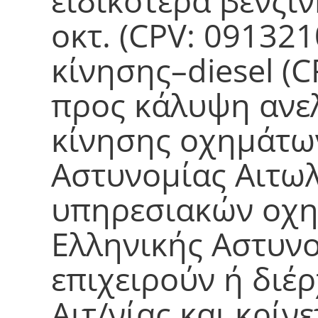
ειδικότερα βενζί
οκτ. (CPV: 091321
κίνησης–diesel (C
προς κάλυψη ανε
κίνησης οχημάτω
Αστυνομίας Αιτωλ
υπηρεσιακών οχη
Ελληνικής Αστυνο
επιχειρούν ή διέρ
Αιτ/νίας και κρίν