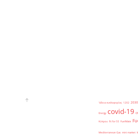
2030
'άδεια κυκλοφορίας
1202
covid-19
c
Energy
Fu
Κύπρου
fit for 55
FuelMate
Mediterranean Gas
mini market