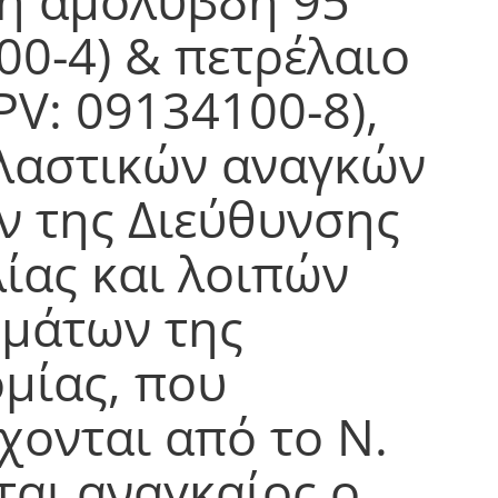
νη αμόλυβδη 95
00-4) & πετρέλαιο
PV: 09134100-8),
λαστικών αναγκών
ν της Διεύθυνσης
ίας και λοιπών
μάτων της
μίας, που
χονται από το Ν.
εται αναγκαίος ο