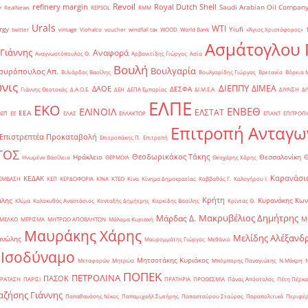
Revoil
refinery margin
Royal Dutch Shell
Saudi Arabian Oil Compan
r
RealNews
REPSOL
RMM
Urals
WTI
rgy
Yiufi
twitter
vintage
Viohalco
voucher
windfall tax
WOOD
World Bank
«Άγιος Χριστόφορος»
΄
Ασμάτογλου 
 Γιάννης
Αναφορά
Αναγνωστόπουλος Θ.
Αρβανιτίδης Γιώργος
Ασία
Βουλή
Βουλγαρία
συρόπουλος Απ.
Βιλιάρδος Βασίλης
Βουλγαρίδης Γιώργος
Βρετανία
Βόρεια 
νις
ΔΙΕΠΠΥ
ΔΙΜΕΑ
ΔΑΟΕ
ΔΕΣΦΑ
Γιάννης Θεοτοκάς
Δ.Α.Ο.Ε.
ΔΕΗ
ΔΕΠΑ Εμπορίας
ΔΙ.Μ.Ε.Α.
ΔΙΥΛΙΣΗ
ΔΙ
ΕΛΠΕ
ΕΚΟ
ΕΝΒΕΘ
ΕΛΙΝΟΙΛ
ΕΛΣΤΑΤ
ΕΕΑ
ΒΕΠ
ΕΕ
ΕΛΑΣ
ΕΛΛΑΚΤΩΡ
ΕΠΑΝΤ
ΕΠΙΤΡΟΠ
Επιτροπή Ανταγω
Επιστρεπτέα Προκαταβολή
Επιτροπάκης Π.
Επιτροπή
ΤΟΣ
Θεοδωρικάκος Τάκης
Ηράκλειο
Θεσσαλονίκη
Ηνωμένο Βασίλειο
ΘΕΡΜΟΙΛ
Θεοχάρης Χάρης
Καρανάσιο
ΚΕΔΑΚ
ΡΕΜΒΑΣΗ
ΚΕΠ
ΚΕΡΔΟΦΟΡΙΑ
ΚΙΝΑ
ΚΤΕΟ
Κίνα
Κίνημα Δημοκρατίας
Καββαθάς Γ.
Καλογήρου Ι.
Κρήτη
άλης
Κυρανάκης Κων
Κλίμα
Κολοκυθάς Αναστάσιος
Κονταξής Δημήτρης
Κορκίδης Βασίλης
Κρίντας Θ.
Μακρυβέλιος Δημήτρης
Μάρδας Δ.
Μ
ΜΕΛΚΟ
ΜΕΡΙΣΜΑ
ΜΗΤΡΩΟ ΑΠΟΒΛΗΤΩΝ
Μάλαμα Κυριακή
Μαυράκης Χάρης
Μελίδης Αλέξανδ
ανώλης
Μαυρομμάτης Γιώργος
Μεθάνιο
 Ισοδύναμο
Μητσοτάκης Κυριάκος
Μεταφορών
Μητρώο
Μπόμπορης Παναγιώτης
Ν.Μάκρη
ΠΟΠΕΚ
ΠΕΤΡΟΛΙΝΑ
ΠΑΣΟΚ
ΡΑΤΑΣΗ
ΠΑΡΙΣΙ
ΠΡΑΤΗΡΙΑ
ΠΡΟΘΕΣΜΙΑ
Πάνας Απόστολος
Πέτη Πέρκα
ζήσης Γιάννης
Παπαθανάσης Νίκος
Παπαμιχαήλ Σωτήρης
Παπασταύρου Σταύρος
Παραπολιτικά
Περιφέρ