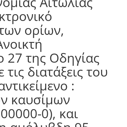
ομίας Αιτωλίας
κτρονικό
των ορίων,
Ανοικτή
ο 27 της Οδηγίας
ε τις διατάξεις του
αντικείμενο :
ν καυσίμων
00000-0), και