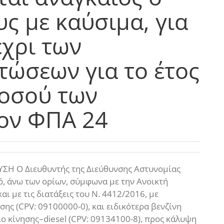
ς με καύσιμα, για
έχρι των
τώσεων για το έτος
ποσού των
έον ΦΠΑ 24
 Ο Διευθυντής της Διεύθυνσης Αστυνομίας
, άνω των ορίων, σύμφωνα με την Ανοικτή
αι με τις διατάξεις του Ν. 4412/2016, με
ης (CPV: 09100000-0), και ειδικότερα βενζίνη
ιο κίνησης–diesel (CPV: 09134100-8), προς κάλυψη