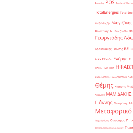
POS
Porsche
Prudent Warrio
TotalEnergies
TotalEne
Αληγιζάκης
Αλεξιάδης Τρ.
Βε
Βελετάκης Ν.
Βενεζουέλα
Γεωργιάδης Άδω
Ε.Ε.
Δρακακάκης Γιάννης
Ε
Ενέργεια
Ελλάδα
ΕΦΚΑ
ΗΦΑΙΣ
ΗΛΕΙΑ
ΗΜΑ
ΗΠΑ
ΚΑΘΗΜΕΡΙΝΗ
ΚΑΝΟΝΙΣΤΙΚΗ ΠΑ
Θέμης
Κιούσης Μιχ
ΜΑΜΙΔΑΚΗΣ
Λιμενικό
Γιάννης
Μαυράκης Μ
Μεταφορικό
Οικονόμου Γ.
Ταχυδρόμος
ΠΑ
Παπα
Παπαδοπούλου Ελισάβετ