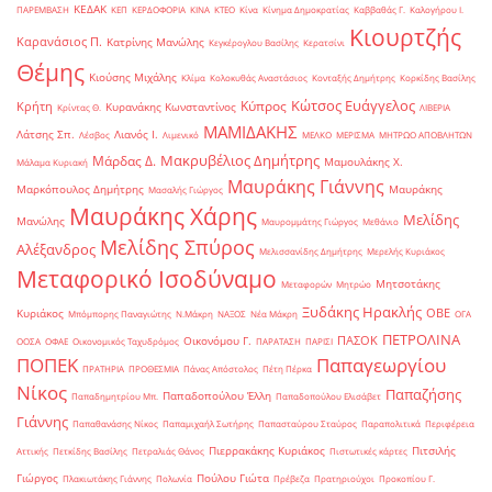
ΚΕΔΑΚ
ΠΑΡΕΜΒΑΣΗ
ΚΕΠ
ΚΕΡΔΟΦΟΡΙΑ
ΚΙΝΑ
ΚΤΕΟ
Κίνα
Κίνημα Δημοκρατίας
Καββαθάς Γ.
Καλογήρου Ι.
Κιουρτζής
Καρανάσιος Π.
Κατρίνης Μανώλης
Κεγκέρογλου Βασίλης
Κερατσίνι
Θέμης
Κιούσης Μιχάλης
Κλίμα
Κολοκυθάς Αναστάσιος
Κονταξής Δημήτρης
Κορκίδης Βασίλης
Κώτσος Ευάγγελος
Κύπρος
Κρήτη
Κυρανάκης Κωνσταντίνος
Κρίντας Θ.
ΛΙΒΕΡΙΑ
ΜΑΜΙΔΑΚΗΣ
Λάτσης Σπ.
Λιανός Ι.
Λέσβος
Λιμενικό
ΜΕΛΚΟ
ΜΕΡΙΣΜΑ
ΜΗΤΡΩΟ ΑΠΟΒΛΗΤΩΝ
Μακρυβέλιος Δημήτρης
Μάρδας Δ.
Μαμουλάκης Χ.
Μάλαμα Κυριακή
Μαυράκης Γιάννης
Μαρκόπουλος Δημήτρης
Μαυράκης
Μασαλής Γιώργος
Μαυράκης Χάρης
Μελίδης
Μανώλης
Μαυρομμάτης Γιώργος
Μεθάνιο
Μελίδης Σπύρος
Αλέξανδρος
Μελισσανίδης Δημήτρης
Μερελής Κυριάκος
Μεταφορικό Ισοδύναμο
Μητσοτάκης
Μεταφορών
Μητρώο
Ξυδάκης Ηρακλής
ΟΒΕ
Κυριάκος
Μπόμπορης Παναγιώτης
Ν.Μάκρη
ΝΑΞΟΣ
Νέα Μάκρη
ΟΓΑ
ΠΕΤΡΟΛΙΝΑ
ΠΑΣΟΚ
Οικονόμου Γ.
ΟΟΣΑ
ΟΦΑΕ
Οικονομικός Ταχυδρόμος
ΠΑΡΑΤΑΣΗ
ΠΑΡΙΣΙ
ΠΟΠΕΚ
Παπαγεωργίου
ΠΡΑΤΗΡΙΑ
ΠΡΟΘΕΣΜΙΑ
Πάνας Απόστολος
Πέτη Πέρκα
Νίκος
Παπαζήσης
Παπαδοπούλου Έλλη
Παπαδημητρίου Μπ.
Παπαδοπούλου Ελισάβετ
Γιάννης
Παπαθανάσης Νίκος
Παπαμιχαήλ Σωτήρης
Παπασταύρου Σταύρος
Παραπολιτικά
Περιφέρεια
Πιερρακάκης Κυριάκος
Πιτσιλής
Αττικής
Πετκίδης Βασίλης
Πετραλιάς Θάνος
Πιστωτικές κάρτες
Γιώργος
Πούλου Γιώτα
Πλακιωτάκης Γιάννης
Πολωνία
Πρέβεζα
Πρατηριούχοι
Προκοπίου Γ.