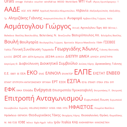
Urals
WTI
Yiufi
vintage
Viohalco
voucher
windfall tax
WOOD
World Bank
«Άγιος Χριστόφορος»
΄1
ΑΑΔΕ
Αλβανία
ΑΦΜ
ΑΟΖ
ΑΠΕ
Αγγελική Ναταλία Αδαμοπούλου
Αλεξανδρούπολη
Αλεξιάδης
Αληγιζάκης Γιάννης
Αναφορά
Τρ.
Αναγνωστόπουλος Θ.
Αρβανιτίδης Γιώργος
Ασία
Ασμάτογλου Γιώργος
Αχτσιόγλου Έφη
Αττική
ΒΕΘ
Βέττας Ι.
Βεσυρόπουλος Απ.
Βελετάκης Ν.
Βαλκάνια
Βασίλης Βασιλειάδης
Βενεζουέλα
Βιλιάρδος Βασίλης
Βουλή
Βουλγαρία
ΓΣΕΒΕΕ
Βουλγαρίδης Γιώργος
Βρετανία
Βόρεια Μακεδονία
ΓΕΜΗ
Γεωργιάδης Άδωνις
Γενική Συνέλευση
Γερμανία
Γαλλία
Γιάννης Θεοτοκάς
ΔΙΕΠΠΥ
ΔΙΜΕΑ
ΔΑΟΕ
ΔΕΣΦΑ
Δ.Α.Ο.Ε.
ΔΕΗ
ΔΕΠΑ Εμπορίας
ΔΙ.Μ.Ε.Α.
ΔΙΥΛΙΣΗ
ΔΙΥΛΙΣΤΗΡΙΑ
Διοικητικό Συμβούλιο
Διαβούλευση
Δρακακάκης Γιάννης
Δαγούμας Θ.
Δούκας Χάρης
ΕΛΠΕ
ΕΚΟ
ΕΝΒΕΘ
ΕΛΙΝΟΙΛ
ΕΛΣΤΑΤ
Ε.Ε.
ΕΕΑ
ΕΒΕΠ
ΕΕ
ΕΛΑΣ
ΕΛΛΑΚΤΩΡ
ΕΣΠΑ
ΕΡΤ
ΕΣΕΚ
ΕΠΑΝΤ
ΕΠΙΤΡΟΠΗ ΑΝΤΑΓΩΝΙΣΜΟΥ
ΕΡΓΑΝΗ
ΕΣΥΔ
ΕΤΕΑΕΠ
ΕΤΕΚΑ
ΕΤΕπ
ΕΥΠ
ΕΦΚ
Ενέργεια
Επιστρεπτέα Προκαταβολή
Ελλάδα
ΕΦΚΑ
Επιτροπάκης Π.
Επιτροπή
Επιτροπή Ανταγωνισμού
Ευρωπαϊκή Ένωση
Ευρωπαϊκό
ΗΦΑΙΣΤΟΣ
Κοινοβούλιο
Ευρώπη
ΗELLENiQ ENERGY
ΗΛΕΙΑ
ΗΜΑ
ΗΠΑ
Ηνωμένο Βασίλειο
Θεοδωρικάκος Τάκης
Ηράκλειο
Θεσσαλονίκη
Θράκη
ΘΕΡΜΟΙΛ
Θεοχάρης Χάρης
Θωμαδάκης
Ιταλία
ΙΟΒΕ
Ιράν
ΚΑΔ
Μ.
ΙΝΕ-ΓΣΕΕ
Ικόνιο
Ιλχάν Αχμέτ
Ινδία
ΚΑΘΗΜΕΡΙΝΗ
ΚΑΝΟΝΙΣΤΙΚΗ