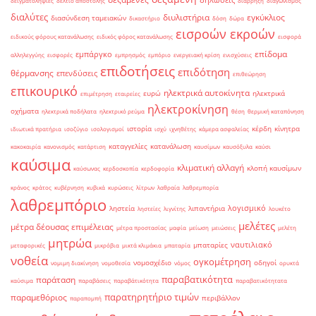
δηλώσεις
δειγματοληψίες
δελτίο αποστολής
διάρρηξη
διαγωνισμός
διαλύτες
διυλιστήρια
εγκύκλιος
διασύνδεση ταμειακών
δικαστήριο
δόση
δώρα
εισροών εκροών
ειδικούς φόρους κατανάλωσης
ειδικός φόρος κατανάλωσης
εισφορά
επίδομα
εμπάργκο
αλληλεγγύης
εισφορές
εμπρησμός
εμπόριο
ενεργειακή κρίση
ενισχύσεις
επιδοτήσεις
επιδότηση
θέρμανσης
επενδύσεις
επιθεώρηση
επικουρικό
ηλεκτρικά αυτοκίνητα
ευρώ
ηλεκτρικά
επιμέτρηση
εταιρείες
ηλεκτροκίνηση
οχήματα
ηλεκτρικά ποδήλατα
ηλεκτρικό ρεύμα
θέση
θερμική καταπόνηση
ιστορία
κέρδη
κίνητρα
ιδιωτικά πρατήρια
ισοζύγιο
ισολογισμοί
ισχύ
ιχνηθέτης
κάμερα ασφαλείας
καταγγελίες
κατανάλωση
κακοκαιρία
κανονισμός
κατάρτιση
καυσίμων
καυσόξυλα
καύσι
καύσιμα
κλιματική αλλαγή
κλοπή καυσίμων
καύσωνας
κερδοσκοπία
κερδοφορία
κράνος
κράτος
κυβέρνηση
κυβικά
κυρώσεις
λίτρων
λαθραία
λαθρεμπορία
λαθρεμπόριο
λογισμικό
ληστεία
λιπαντήρια
ληστείες
λιγνίτης
λουκέτο
μελέτες
μέτρα δέουσας επιμέλειας
μέτρα προστασίας
μαφία
μείωση
μειώσεις
μελέτη
μητρώα
ναυτιλιακό
μπαταρίες
μεταφορικές
μικρόβια
μικτά κλιμάκια
μπαταρία
νοθεία
ογκομέτρηση
νομοσχέδιο
οδηγοί
νομιμη διακίνηση
νομοθεσία
νόμος
ορυκτά
παραβατικότητα
παράταση
καύσιμα
παραβάσεις
παραβάτικότητα
παραβατικότητατα
παρατηρητήριο τιμών
παραμεθόριος
περιβάλλον
παραπομπή