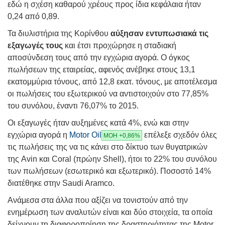
εδώ η σχέση καθαρού χρέους προς ίδια κεφάλαια ήταν
0,24 από 0,89.
Τα διυλιστήρια της Κορίνθου
αύξησαν εντυπωσιακά τις
εξαγωγές τους
και έτσι προχώρησε η σταδιακή
αποσύνδεση τους από την εγχώρια αγορά. Ο όγκος
πωλήσεων της εταιρείας, αφενός ανέβηκε στους 13,1
εκατομμύρια τόνους, από 12,8 εκατ. τόνους, με αποτέλεσμα
οι πωλήσεις του εξωτερικού να αντιστοιχούν στο 77,85%
του συνόλου, έναντι 76,07% το 2015.
Οι εξαγωγές ήταν αυξημένες κατά 4%, ενώ και στην
εγχώρια αγορά η
Motor Oil
επέλεξε σχεδόν όλες
ΜΟΗ +0,86%
τις πωλήσεις της να τις κάνει στο δίκτυο των θυγατρικών
της Avin και Coral (πρώην Shell), ήτοι το 22% του συνόλου
των πωλήσεων (εσωτερικό και εξωτερικό). Ποσοστό 14%
διατέθηκε στην Saudi Aramco.
Ανάμεσα στα άλλα που αξίζει να τονιστούν από την
ενημέρωση των αναλυτών είναι και δύο στοιχεία, τα οποία
δείχνουν τη διαφοροποίηση της δραστηριότητας της Motοr