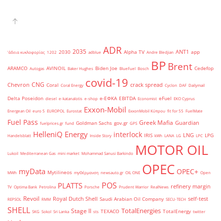
ADR
2035
ANT1
2030
Alpha TV
app
'άδεια κυκλοφορίας
1202
adblue
Andre Bledjian
BP
Brent
ARAMCO
AVINOIL
Biden Joe
Cedefop
Autogas
Baker Hughes
BlueFuel
Bosch
covid-19
CNG
Chevron
crack spread
Coral
Coral Energy
Cyclon
DAF
Dailymail
Delta Poseidon
e-ΕΦΚΑ
EBITDA
eFuel
diesel
e-katanalotis
e-shop
Economist
EKO Cyprus
Exxon-Mobil
Energean Oil
euro 5
EUROPOL
Eurostat
ExxonMobil Κύπρου
fit for 55
FuelMate
Fuel Pass
Greek Mafia
Guardian
Goldman Sachs
gov.gr
fuelprices.gr
fund
GPS
HelleniQ Energy
interlock
LNG
IRIS
LPG
Handelsblatt
Inside Story
kWh
LANA
LG
LPC
MOTOR OIL
Lukoil
Mediterranean Gas
mini market
Mohammad Sanusi Barkindo
OPEC
myData
OPEC+
Mytilineos
MWh
myΘέρμανση
newsauto.gr
OIL ONE
Open
POS
PLATTS
refinery margin
TV
Optima Bank
Petrolina
Porsche
Prudent Warrior
RealNews
Revoil
Royal Dutch Shell
self-test
Saudi Arabian Oil Company
REPSOL
RMM
SECU-TECH
SHELL
TotalEnergies
Stage II
TEXACO
TotalEnergy
SKG
Sokol
Sri Lanka
sts
twitter