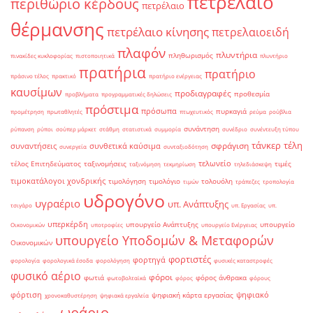
πετρέλαιο
περιθώριο κέρδους
πετρέλαιο
θέρμανσης
πετρέλαιο κίνησης
πετρελαιοειδή
πλαφόν
πλυντήρια
πληθωρισμός
πινακίδες κυκλοφορίας
πιστοποιητικά
πλυντήριο
πρατήρια
πρατήριο
πράσινο τέλος
πρακτικό
πρατήριο ενέργειας
καυσίμων
προδιαγραφές
προθεσμία
προβλήματα
προγραμματικές δηλώσεις
πρόστιμα
πρόσωπα
πυρκαγιά
προμέτρηση
πρωταθλητές
πτωχευτικός
ρεύμα
ρούβλια
συνάντηση
ρύπανση
ρύποι
σούπερ μάρκετ
στάθμη
στατιστικά
συμμορία
συνέδριο
συνέντευξη τύπου
τάνκερ
τέλη
σφράγιση
συναντήσεις
συνθετικά καύσιμα
συνεργεία
συνταξιοδότηση
τελωνείο
τέλος Επιτηδεύματος
ταξινομήσεις
τιμές
ταξινόμηση
τεκμηρίωση
τηλεδιάσκεψη
τιμοκατάλογοι χονδρικής
τιμολόγηση
τιμολόγιο
τολουόλη
τιμών
τράπεζες
τροπολογία
υδρογόνο
υγραέριο
υπ. Ανάπτυξης
τσιγάρο
υπ. Εργασίας
υπ.
υπερκέρδη
υπουργείο Ανάπτυξης
υπουργείο
Οικονομικών
υποτροφίες
υπουργείο Ενέργειας
υπουργείο Υποδομών & Μεταφορών
Οικονομικών
φορτιστές
φορτηγά
φορολογία
φορολογικά έσοδα
φορολόγηση
φυσικές καταστροφές
φυσικό αέριο
φόροι
φωτιά
φόρος άνθρακα
φωτοβολταϊκά
φόρος
φόρους
φόρτιση
ψηφιακό
ψηφιακή κάρτα εργασίας
χρονοκαθυστέρηση
ψηφιακά εργαλεία
ωράριο