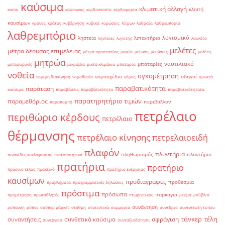
καύσιμα
κλιματική αλλαγή
κλοπή
καύσι
καύσωνας
κερδοσκοπία
κερδοφορία
καυσίμων
κράνος
κράτος
κυβέρνηση
κυβικά
κυρώσεις
λίτρων
λαθραία
λαθρεμπορία
λαθρεμπόριο
λογισμικό
ληστεία
λιπαντήρια
ληστείες
λιγνίτης
λουκέτο
μελέτες
μέτρα δέουσας επιμέλειας
μέτρα προστασίας
μαφία
μείωση
μειώσεις
μελέτη
μητρώα
ναυτιλιακό
μπαταρίες
μεταφορικές
μικρόβια
μικτά κλιμάκια
μπαταρία
νοθεία
ογκομέτρηση
νομοσχέδιο
οδηγοί
νομιμη διακίνηση
νομοθεσία
νόμος
ορυκτά
παραβατικότητα
παράταση
καύσιμα
παραβάσεις
παραβάτικότητα
παραβατικότητατα
παρατηρητήριο τιμών
παραμεθόριος
περιβάλλον
παραπομπή
πετρέλαιο
περιθώριο κέρδους
πετρέλαιο
θέρμανσης
πετρέλαιο κίνησης
πετρελαιοειδή
πλαφόν
πλυντήρια
πληθωρισμός
πλυντήριο
πινακίδες κυκλοφορίας
πιστοποιητικά
πρατήρια
πρατήριο
πράσινο τέλος
πρακτικό
πρατήριο ενέργειας
καυσίμων
προδιαγραφές
προθεσμία
προβλήματα
προγραμματικές δηλώσεις
πρόστιμα
πρόσωπα
πυρκαγιά
προμέτρηση
πρωταθλητές
πτωχευτικός
ρεύμα
ρούβλια
συνάντηση
ρύπανση
ρύποι
σούπερ μάρκετ
στάθμη
στατιστικά
συμμορία
συνέδριο
συνέντευξη τύπου
τάνκερ
τέλη
σφράγιση
συναντήσεις
συνθετικά καύσιμα
συνεργεία
συνταξιοδότηση