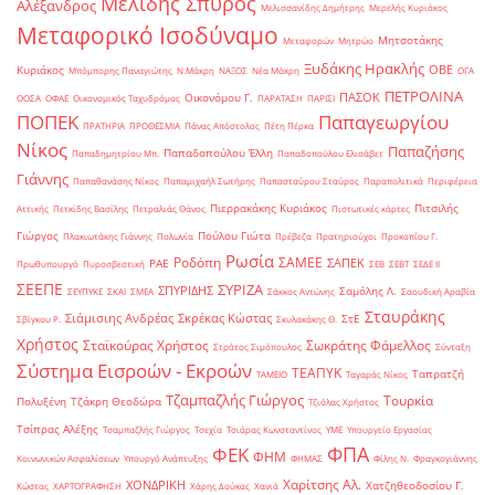
Μελίδης Σπύρος
Αλέξανδρος
Μελισσανίδης Δημήτρης
Μερελής Κυριάκος
Μεταφορικό Ισοδύναμο
Μητσοτάκης
Μεταφορών
Μητρώο
Ξυδάκης Ηρακλής
ΟΒΕ
Κυριάκος
Μπόμπορης Παναγιώτης
Ν.Μάκρη
ΝΑΞΟΣ
Νέα Μάκρη
ΟΓΑ
ΠΕΤΡΟΛΙΝΑ
ΠΑΣΟΚ
Οικονόμου Γ.
ΟΟΣΑ
ΟΦΑΕ
Οικονομικός Ταχυδρόμος
ΠΑΡΑΤΑΣΗ
ΠΑΡΙΣΙ
ΠΟΠΕΚ
Παπαγεωργίου
ΠΡΑΤΗΡΙΑ
ΠΡΟΘΕΣΜΙΑ
Πάνας Απόστολος
Πέτη Πέρκα
Νίκος
Παπαζήσης
Παπαδοπούλου Έλλη
Παπαδημητρίου Μπ.
Παπαδοπούλου Ελισάβετ
Γιάννης
Παπαθανάσης Νίκος
Παπαμιχαήλ Σωτήρης
Παπασταύρου Σταύρος
Παραπολιτικά
Περιφέρεια
Πιερρακάκης Κυριάκος
Πιτσιλής
Αττικής
Πετκίδης Βασίλης
Πετραλιάς Θάνος
Πιστωτικές κάρτες
Γιώργος
Πούλου Γιώτα
Πλακιωτάκης Γιάννης
Πολωνία
Πρέβεζα
Πρατηριούχοι
Προκοπίου Γ.
Ρωσία
Ροδόπη
ΣΑΜΕΕ
ΣΑΠΕΚ
ΡΑΕ
Πρωθυπουργό
Πυροσβεστική
ΣΕΒ
ΣΕΒΤ
ΣΕΔΕ ΙΙ
ΣΕΕΠΕ
ΣΥΡΙΖΑ
ΣΠΥΡΙΔΗΣ
Σαμόλης Λ.
ΣΕΥΠΥΚΕ
ΣΚΑΙ
ΣΜΕΑ
Σάκκος Αντώνης
Σαουδική Αραβία
Σταυράκης
Σιάμισιης Ανδρέας
Σκρέκας Κώστας
ΣτΕ
Σβίγκου Ρ.
Σκυλακάκης Θ.
Χρήστος
Σταϊκούρας Χρήστος
Σωκράτης Φάμελλος
Στράτος Σιμόπουλος
Σύνταξη
Σύστημα Εισροών - Εκροών
ΤΕΑΠΥΚ
Ταπρατζή
ΤΑΜΕΙΟ
Ταγαράς Νίκος
Τζαμπαζλής Γιώργος
Τουρκία
Πολυξένη
Τζάκρη Θεοδώρα
Τζιόλας Χρήστος
Τσίπρας Αλέξης
Τσαμπαζλής Γιώργος
Τσεχία
Τσιάρας Κωνσταντίνος
ΥΜΕ
Υπουργείο Εργασίας
ΦΠΑ
ΦΕΚ
ΦΗΜ
Κοινωνικών Ασφαλίσεων
Υπουργό Ανάπτυξης
ΦΗΜΑΣ
Φίλης Ν.
Φραγκογιάννης
Χαρίτσης Αλ.
ΧΟΝΔΡΙΚΗ
Χατζηθεοδοσίου Γ.
Κώστας
ΧΑΡΤΟΓΡΑΦΗΣΗ
Χάρης Δούκας
Χανιά