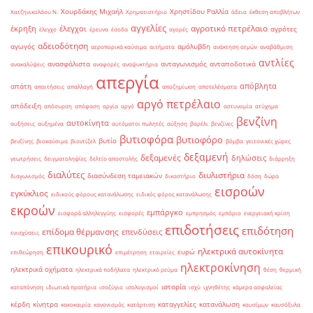
Χουρδάκης Μιχαήλ
Χρηστίδου Ραλλία
Χατζηνικολάου Ν.
Χρηματιστήριο
άδεια
έκθεση αποβλήτων
αγγελίες
αγροτικό πετρέλαιο
έκρηξη
έλεγχοι
αγρότες
έλεγχο
έρευνα
έσοδα
αγορές
αδειοδότηση
αγωγός
αμόλυβδη
αεροπορικά καύσιμα
αιτήματα
ανάκτηση ατμών
αναβάθμιση
αντλίες
ανασφάλιστα
ανταγωνισμός
ανταποδοτικά
ανακαλύψεις
αναφορές
αναψυκτήρια
απεργία
απόβλητα
απάτη
απαιτήσεις
απαλλαγή
αποζημίωση
αποτελέσματα
αργό πετρέλαιο
απόδειξη
απόσυρση
απόφαση
αργία
αργό
αστυνομία
ατύχημα
βενζίνη
αυτοκίνητα
αυξήσεις
αυξημένα
αυτόματοι πωλητές
αύξηση
βαρέλι
βενζίνες
βυτιοφόρα
βυτιοφόρο
βυτίο
βενζίνης
βιοκαύσιμα
βιοντίζελ
βόμβα
γειτονικές χώρες
δεξαμενή
δεξαμενές
δηλώσεις
γεωτρήσεις
δειγματοληψίες
δελτίο αποστολής
διάρρηξη
διαλύτες
διυλιστήρια
διασύνδεση ταμειακών
διαγωνισμός
δικαστήριο
δόση
δώρα
εισροών
εγκύκλιος
ειδικούς φόρους κατανάλωσης
ειδικός φόρος κατανάλωσης
εκροών
εμπάργκο
εισφορά αλληλεγγύης
εισφορές
εμπρησμός
εμπόριο
ενεργειακή κρίση
επιδοτήσεις
επιδότηση
επίδομα θέρμανσης
επενδύσεις
ενισχύσεις
επικουρικό
ηλεκτρικά αυτοκίνητα
ευρώ
επιθεώρηση
επιμέτρηση
εταιρείες
ηλεκτροκίνηση
ηλεκτρικά οχήματα
ηλεκτρικά ποδήλατα
ηλεκτρικό ρεύμα
θέση
θερμική
ιστορία
καταπόνηση
ιδιωτικά πρατήρια
ισοζύγιο
ισολογισμοί
ισχύ
ιχνηθέτης
κάμερα ασφαλείας
κέρδη
κίνητρα
καταγγελίες
κατανάλωση
κακοκαιρία
κανονισμός
κατάρτιση
καυσίμων
καυσόξυλα