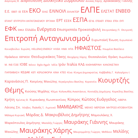
Διοικητικό Συμβούλιο
Διαβούλευση
Δρακακάκης Γιάννης
Δαγούμας Θ.
Δούκας Χάρης
ΕΛΠΕ
ΕΚΟ
ΕΝΒΕΘ
ΕΛΙΝΟΙΛ
ΕΛΣΤΑΤ
Ε.Ε.
ΕΕΑ
ΕΒΕΠ
ΕΕ
ΕΛΑΣ
ΕΛΛΑΚΤΩΡ
ΕΣΠΑ
ΕΡΤ
ΕΣΕΚ
ΕΠΑΝΤ
ΕΠΙΤΡΟΠΗ ΑΝΤΑΓΩΝΙΣΜΟΥ
ΕΡΓΑΝΗ
ΕΣΥΔ
ΕΤΕΑΕΠ
ΕΤΕΚΑ
ΕΤΕπ
ΕΥΠ
ΕΦΚ
Ενέργεια
Επιστρεπτέα Προκαταβολή
Ελλάδα
ΕΦΚΑ
Επιτροπάκης Π.
Επιτροπή
Επιτροπή Ανταγωνισμού
Ευρωπαϊκή Ένωση
Ευρωπαϊκό
ΗΦΑΙΣΤΟΣ
Κοινοβούλιο
Ευρώπη
ΗELLENiQ ENERGY
ΗΛΕΙΑ
ΗΜΑ
ΗΠΑ
Ηνωμένο Βασίλειο
Θεοδωρικάκος Τάκης
Ηράκλειο
Θεσσαλονίκη
Θράκη
ΘΕΡΜΟΙΛ
Θεοχάρης Χάρης
Θωμαδάκης
Ιταλία
ΙΟΒΕ
Ιράν
ΚΑΔ
Μ.
ΙΝΕ-ΓΣΕΕ
Ικόνιο
Ιλχάν Αχμέτ
Ινδία
ΚΑΘΗΜΕΡΙΝΗ
ΚΑΝΟΝΙΣΤΙΚΗ
ΚΕΔΑΚ
ΠΑΡΕΜΒΑΣΗ
ΚΕΠ
ΚΕΡΔΟΦΟΡΙΑ
ΚΙΝΑ
ΚΤΕΟ
Κίνα
Κίνημα Δημοκρατίας
Καββαθάς Γ.
Καλογήρου Ι.
Κιουρτζής
Καρανάσιος Π.
Κατρίνης Μανώλης
Κεγκέρογλου Βασίλης
Κερατσίνι
Θέμης
Κιούσης Μιχάλης
Κλίμα
Κολοκυθάς Αναστάσιος
Κονταξής Δημήτρης
Κορκίδης Βασίλης
Κώτσος Ευάγγελος
Κύπρος
Κρήτη
Κυρανάκης Κωνσταντίνος
Κρίντας Θ.
ΛΙΒΕΡΙΑ
ΜΑΜΙΔΑΚΗΣ
Λάτσης Σπ.
Λιανός Ι.
Λέσβος
Λιμενικό
ΜΕΛΚΟ
ΜΕΡΙΣΜΑ
ΜΗΤΡΩΟ ΑΠΟΒΛΗΤΩΝ
Μακρυβέλιος Δημήτρης
Μάρδας Δ.
Μαμουλάκης Χ.
Μάλαμα Κυριακή
Μαυράκης Γιάννης
Μαρκόπουλος Δημήτρης
Μαυράκης
Μασαλής Γιώργος
Μαυράκης Χάρης
Μελίδης
Μανώλης
Μαυρομμάτης Γιώργος
Μεθάνιο