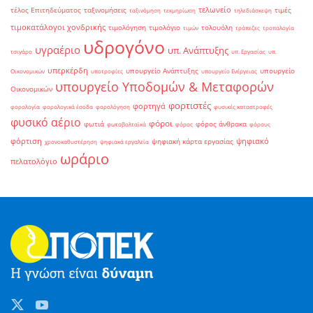
τελωνείο
τέλος Επιτηδεύματος
ταξινομήσεις
τιμές
ταξινόμηση
τεκμηρίωση
τηλεδιάσκεψη
τιμοκατάλογοι χονδρικής
τιμολόγηση
τιμολόγιο
τολουόλη
τιμών
τράπεζες
τροπολογία
υδρογόνο
υγραέριο
υπ. Ανάπτυξης
τσιγάρο
υπ. Εργασίας
υπ.
υπερκέρδη
υπουργείο Ανάπτυξης
υπουργείο
Οικονομικών
υποτροφίες
υπουργείο Ενέργειας
υπουργείο Υποδομών & Μεταφορών
Οικονομικών
φορτιστές
φορτηγά
φορολογία
φορολογικά έσοδα
φορολόγηση
φυσικές καταστροφές
φυσικό αέριο
φόροι
φωτιά
φόρος άνθρακα
φωτοβολταϊκά
φόρος
φόρους
φόρτιση
ψηφιακό
ψηφιακή κάρτα εργασίας
χρονοκαθυστέρηση
ψηφιακά εργαλεία
ωράριο
πελατολόγιο