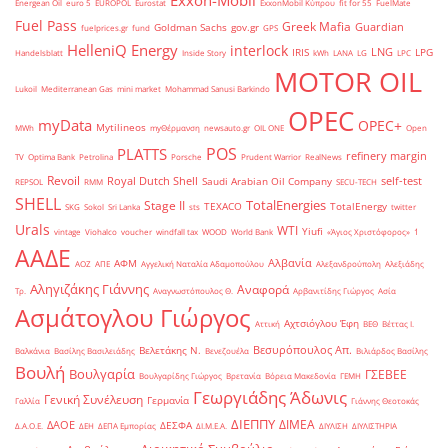
Exxon-Mobil
Energean Oil
euro 5
EUROPOL
Eurostat
ExxonMobil Κύπρου
fit for 55
FuelMate
Fuel Pass
Greek Mafia
Guardian
Goldman Sachs
gov.gr
fuelprices.gr
fund
GPS
HelleniQ Energy
interlock
LNG
IRIS
LPG
Handelsblatt
Inside Story
kWh
LANA
LG
LPC
MOTOR OIL
Lukoil
Mediterranean Gas
mini market
Mohammad Sanusi Barkindo
OPEC
myData
OPEC+
Mytilineos
MWh
myΘέρμανση
newsauto.gr
OIL ONE
Open
POS
PLATTS
refinery margin
TV
Optima Bank
Petrolina
Porsche
Prudent Warrior
RealNews
Revoil
Royal Dutch Shell
self-test
Saudi Arabian Oil Company
REPSOL
RMM
SECU-TECH
SHELL
TotalEnergies
Stage II
TEXACO
TotalEnergy
SKG
Sokol
Sri Lanka
sts
twitter
Urals
WTI
Yiufi
vintage
Viohalco
voucher
windfall tax
WOOD
World Bank
«Άγιος Χριστόφορος»
΄1
ΑΑΔΕ
Αλβανία
ΑΦΜ
ΑΟΖ
ΑΠΕ
Αγγελική Ναταλία Αδαμοπούλου
Αλεξανδρούπολη
Αλεξιάδης
Αληγιζάκης Γιάννης
Αναφορά
Τρ.
Αναγνωστόπουλος Θ.
Αρβανιτίδης Γιώργος
Ασία
Ασμάτογλου Γιώργος
Αχτσιόγλου Έφη
Αττική
ΒΕΘ
Βέττας Ι.
Βεσυρόπουλος Απ.
Βελετάκης Ν.
Βαλκάνια
Βασίλης Βασιλειάδης
Βενεζουέλα
Βιλιάρδος Βασίλης
Βουλή
Βουλγαρία
ΓΣΕΒΕΕ
Βουλγαρίδης Γιώργος
Βρετανία
Βόρεια Μακεδονία
ΓΕΜΗ
Γεωργιάδης Άδωνις
Γενική Συνέλευση
Γερμανία
Γαλλία
Γιάννης Θεοτοκάς
ΔΙΕΠΠΥ
ΔΙΜΕΑ
ΔΑΟΕ
ΔΕΣΦΑ
Δ.Α.Ο.Ε.
ΔΕΗ
ΔΕΠΑ Εμπορίας
ΔΙ.Μ.Ε.Α.
ΔΙΥΛΙΣΗ
ΔΙΥΛΙΣΤΗΡΙΑ