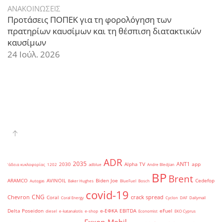
ΑΝΑΚΟΙΝΩΣΕΙΣ
Προτάσεις ΠΟΠΕΚ για τη φορολόγηση των
πρατηρίων καυσίμων και τη θέσπιση διατακτικών
καυσίμων
24 Ιούλ. 2026
ADR
2035
ANT1
2030
Alpha TV
app
'άδεια κυκλοφορίας
1202
adblue
Andre Bledjian
BP
Brent
ARAMCO
AVINOIL
Biden Joe
Cedefop
Autogas
Baker Hughes
BlueFuel
Bosch
covid-19
CNG
Chevron
crack spread
Coral
Coral Energy
Cyclon
DAF
Dailymail
Delta Poseidon
e-ΕΦΚΑ
EBITDA
eFuel
diesel
e-katanalotis
e-shop
Economist
EKO Cyprus