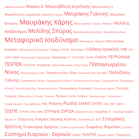
Μακρυβέλιος Δημήτρης
Μάρδας Δ.
Μαμουλάκης Χ.
Μάλαμα Κυριακή
Μαυράκης Γιάννης
Μαρκόπουλος Δημήτρης
Μαυράκης
Μασαλής Γιώργος
Μαυράκης Χάρης
Μελίδης
Μανώλης
Μαυρομμάτης Γιώργος
Μεθάνιο
Μελίδης Σπύρος
Αλέξανδρος
Μελισσανίδης Δημήτρης
Μερελής Κυριάκος
Μεταφορικό Ισοδύναμο
Μητσοτάκης
Μεταφορών
Μητρώο
Ξυδάκης Ηρακλής
ΟΒΕ
Κυριάκος
Μπόμπορης Παναγιώτης
Ν.Μάκρη
ΝΑΞΟΣ
Νέα Μάκρη
ΟΓΑ
ΠΕΤΡΟΛΙΝΑ
ΠΑΣΟΚ
Οικονόμου Γ.
ΟΟΣΑ
ΟΦΑΕ
Οικονομικός Ταχυδρόμος
ΠΑΡΑΤΑΣΗ
ΠΑΡΙΣΙ
ΠΟΠΕΚ
Παπαγεωργίου
ΠΡΑΤΗΡΙΑ
ΠΡΟΘΕΣΜΙΑ
Πάνας Απόστολος
Πέτη Πέρκα
Νίκος
Παπαζήσης
Παπαδοπούλου Έλλη
Παπαδημητρίου Μπ.
Παπαδοπούλου Ελισάβετ
Γιάννης
Παπαθανάσης Νίκος
Παπαμιχαήλ Σωτήρης
Παπασταύρου Σταύρος
Παραπολιτικά
Περιφέρεια
Πιερρακάκης Κυριάκος
Πιτσιλής
Αττικής
Πετκίδης Βασίλης
Πετραλιάς Θάνος
Πιστωτικές κάρτες
Γιώργος
Πούλου Γιώτα
Πλακιωτάκης Γιάννης
Πολωνία
Πρέβεζα
Πρατηριούχοι
Προκοπίου Γ.
Ρωσία
Ροδόπη
ΣΑΜΕΕ
ΣΑΠΕΚ
ΡΑΕ
Πρωθυπουργό
Πυροσβεστική
ΣΕΒ
ΣΕΒΤ
ΣΕΔΕ ΙΙ
ΣΕΕΠΕ
ΣΥΡΙΖΑ
ΣΠΥΡΙΔΗΣ
Σαμόλης Λ.
ΣΕΥΠΥΚΕ
ΣΚΑΙ
ΣΜΕΑ
Σάκκος Αντώνης
Σαουδική Αραβία
Σταυράκης
Σιάμισιης Ανδρέας
Σκρέκας Κώστας
ΣτΕ
Σβίγκου Ρ.
Σκυλακάκης Θ.
Χρήστος
Σταϊκούρας Χρήστος
Σωκράτης Φάμελλος
Στράτος Σιμόπουλος
Σύνταξη
Σύστημα Εισροών - Εκροών
ΤΕΑΠΥΚ
Ταπρατζή
ΤΑΜΕΙΟ
Ταγαράς Νίκος