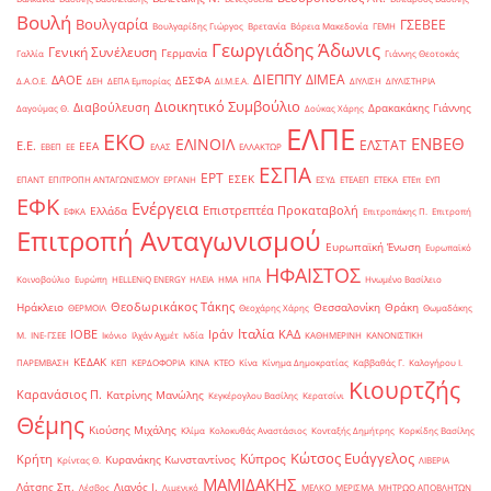
Βουλή
Βουλγαρία
ΓΣΕΒΕΕ
Βουλγαρίδης Γιώργος
Βρετανία
Βόρεια Μακεδονία
ΓΕΜΗ
Γεωργιάδης Άδωνις
Γενική Συνέλευση
Γερμανία
Γαλλία
Γιάννης Θεοτοκάς
ΔΙΕΠΠΥ
ΔΙΜΕΑ
ΔΑΟΕ
ΔΕΣΦΑ
Δ.Α.Ο.Ε.
ΔΕΗ
ΔΕΠΑ Εμπορίας
ΔΙ.Μ.Ε.Α.
ΔΙΥΛΙΣΗ
ΔΙΥΛΙΣΤΗΡΙΑ
Διοικητικό Συμβούλιο
Διαβούλευση
Δρακακάκης Γιάννης
Δαγούμας Θ.
Δούκας Χάρης
ΕΛΠΕ
ΕΚΟ
ΕΝΒΕΘ
ΕΛΙΝΟΙΛ
ΕΛΣΤΑΤ
Ε.Ε.
ΕΕΑ
ΕΒΕΠ
ΕΕ
ΕΛΑΣ
ΕΛΛΑΚΤΩΡ
ΕΣΠΑ
ΕΡΤ
ΕΣΕΚ
ΕΠΑΝΤ
ΕΠΙΤΡΟΠΗ ΑΝΤΑΓΩΝΙΣΜΟΥ
ΕΡΓΑΝΗ
ΕΣΥΔ
ΕΤΕΑΕΠ
ΕΤΕΚΑ
ΕΤΕπ
ΕΥΠ
ΕΦΚ
Ενέργεια
Επιστρεπτέα Προκαταβολή
Ελλάδα
ΕΦΚΑ
Επιτροπάκης Π.
Επιτροπή
Επιτροπή Ανταγωνισμού
Ευρωπαϊκή Ένωση
Ευρωπαϊκό
ΗΦΑΙΣΤΟΣ
Κοινοβούλιο
Ευρώπη
ΗELLENiQ ENERGY
ΗΛΕΙΑ
ΗΜΑ
ΗΠΑ
Ηνωμένο Βασίλειο
Θεοδωρικάκος Τάκης
Ηράκλειο
Θεσσαλονίκη
Θράκη
ΘΕΡΜΟΙΛ
Θεοχάρης Χάρης
Θωμαδάκης
Ιταλία
ΙΟΒΕ
Ιράν
ΚΑΔ
Μ.
ΙΝΕ-ΓΣΕΕ
Ικόνιο
Ιλχάν Αχμέτ
Ινδία
ΚΑΘΗΜΕΡΙΝΗ
ΚΑΝΟΝΙΣΤΙΚΗ
ΚΕΔΑΚ
ΠΑΡΕΜΒΑΣΗ
ΚΕΠ
ΚΕΡΔΟΦΟΡΙΑ
ΚΙΝΑ
ΚΤΕΟ
Κίνα
Κίνημα Δημοκρατίας
Καββαθάς Γ.
Καλογήρου Ι.
Κιουρτζής
Καρανάσιος Π.
Κατρίνης Μανώλης
Κεγκέρογλου Βασίλης
Κερατσίνι
Θέμης
Κιούσης Μιχάλης
Κλίμα
Κολοκυθάς Αναστάσιος
Κονταξής Δημήτρης
Κορκίδης Βασίλης
Κώτσος Ευάγγελος
Κύπρος
Κρήτη
Κυρανάκης Κωνσταντίνος
Κρίντας Θ.
ΛΙΒΕΡΙΑ
ΜΑΜΙΔΑΚΗΣ
Λάτσης Σπ.
Λιανός Ι.
Λέσβος
Λιμενικό
ΜΕΛΚΟ
ΜΕΡΙΣΜΑ
ΜΗΤΡΩΟ ΑΠΟΒΛΗΤΩΝ