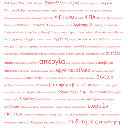
Τζαμπαζλής Γιώργος
Τουρκία
Πολυξένη
Τζάκρη Θεοδώρα
Τζιόλας Χρήστος
Τσίπρας Αλέξης
Τσαμπαζλής Γιώργος
Τσεχία
Τσιάρας Κωνσταντίνος
ΥΜΕ
Υπουργείο Εργασίας
ΦΠΑ
ΦΕΚ
ΦΗΜ
Κοινωνικών Ασφαλίσεων
Υπουργό Ανάπτυξης
ΦΗΜΑΣ
Φίλης Ν.
Φραγκογιάννης
Χαρίτσης Αλ.
ΧΟΝΔΡΙΚΗ
Χατζηθεοδοσίου Γ.
Κώστας
ΧΑΡΤΟΓΡΑΦΗΣΗ
Χάρης Δούκας
Χανιά
Χουρδάκης Μιχαήλ
Χρηστίδου Ραλλία
Χατζηνικολάου Ν.
Χρηματιστήριο
άδεια
έκθεση αποβλήτων
αγγελίες
αγροτικό πετρέλαιο
έκρηξη
έλεγχοι
αγρότες
έλεγχο
έρευνα
έσοδα
αγορές
αδειοδότηση
αγωγός
αμόλυβδη
αεροπορικά καύσιμα
αιτήματα
ανάκτηση ατμών
αναβάθμιση
αντλίες
ανασφάλιστα
ανταγωνισμός
ανταποδοτικά
ανακαλύψεις
αναφορές
αναψυκτήρια
απεργία
απόβλητα
απάτη
απαιτήσεις
απαλλαγή
αποζημίωση
αποτελέσματα
αργό πετρέλαιο
απόδειξη
απόσυρση
απόφαση
αργία
αργό
αστυνομία
ατύχημα
βενζίνη
αυτοκίνητα
αυξήσεις
αυξημένα
αυτόματοι πωλητές
αύξηση
βαρέλι
βενζίνες
βυτιοφόρα
βυτιοφόρο
βυτίο
βενζίνης
βιοκαύσιμα
βιοντίζελ
βόμβα
γειτονικές χώρες
δεξαμενή
δεξαμενές
δηλώσεις
γεωτρήσεις
δειγματοληψίες
δελτίο αποστολής
διάρρηξη
διαλύτες
διυλιστήρια
διασύνδεση ταμειακών
διαγωνισμός
δικαστήριο
δόση
δώρα
εισροών
εγκύκλιος
ειδικούς φόρους κατανάλωσης
ειδικός φόρος κατανάλωσης
εκροών
εμπάργκο
εισφορά αλληλεγγύης
εισφορές
εμπρησμός
εμπόριο
ενεργειακή κρίση
επιδοτήσεις
επιδότηση
επίδομα θέρμανσης
επενδύσεις
ενισχύσεις