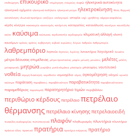
επικουρικό
ηλεκτρικά αυτοκίνητα
ευρώ
επιθεώρηση
επιμέτρηση
εταιρείες
ηλεκτροκίνηση
ηλεκτρικά οχήματα
ηλεκτρικά ποδήλατα
ηλεκτρικό ρεύμα
θέση
θερμική
ιστορία
καταπόνηση
ιδιωτικά πρατήρια
ισοζύγιο
ισολογισμοί
ισχύ
ιχνηθέτης
κάμερα ασφαλείας
κέρδη
κίνητρα
καταγγελίες
κατανάλωση
κακοκαιρία
κανονισμός
κατάρτιση
καυσίμων
καυσόξυλα
καύσιμα
κλιματική αλλαγή
κλοπή
καύσι
καύσωνας
κερδοσκοπία
κερδοφορία
καυσίμων
κράνος
κράτος
κυβέρνηση
κυβικά
κυρώσεις
λίτρων
λαθραία
λαθρεμπορία
λαθρεμπόριο
λογισμικό
ληστεία
λιπαντήρια
ληστείες
λιγνίτης
λουκέτο
μελέτες
μέτρα δέουσας επιμέλειας
μέτρα προστασίας
μαφία
μείωση
μειώσεις
μελέτη
μητρώα
ναυτιλιακό
μπαταρίες
μεταφορικές
μικρόβια
μικτά κλιμάκια
μπαταρία
νοθεία
ογκομέτρηση
νομοσχέδιο
οδηγοί
νομιμη διακίνηση
νομοθεσία
νόμος
ορυκτά
παραβατικότητα
παράταση
καύσιμα
παραβάσεις
παραβάτικότητα
παραβατικότητατα
παρατηρητήριο τιμών
παραμεθόριος
περιβάλλον
παραπομπή
πετρέλαιο
περιθώριο κέρδους
πετρέλαιο
θέρμανσης
πετρέλαιο κίνησης
πετρελαιοειδή
πλαφόν
πλυντήρια
πληθωρισμός
πλυντήριο
πινακίδες κυκλοφορίας
πιστοποιητικά
πρατήρια
πρατήριο
πράσινο τέλος
πρακτικό
πρατήριο ενέργειας