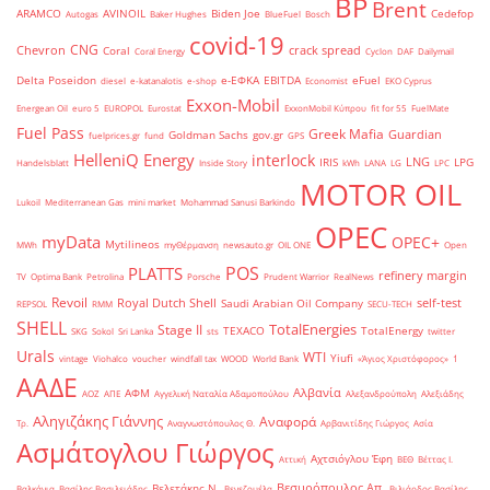
BP
Brent
ARAMCO
AVINOIL
Biden Joe
Cedefop
Autogas
Baker Hughes
BlueFuel
Bosch
covid-19
CNG
Chevron
crack spread
Coral
Coral Energy
Cyclon
DAF
Dailymail
Delta Poseidon
e-ΕΦΚΑ
EBITDA
eFuel
diesel
e-katanalotis
e-shop
Economist
EKO Cyprus
Exxon-Mobil
Energean Oil
euro 5
EUROPOL
Eurostat
ExxonMobil Κύπρου
fit for 55
FuelMate
Fuel Pass
Greek Mafia
Guardian
Goldman Sachs
gov.gr
fuelprices.gr
fund
GPS
HelleniQ Energy
interlock
LNG
IRIS
LPG
Handelsblatt
Inside Story
kWh
LANA
LG
LPC
MOTOR OIL
Lukoil
Mediterranean Gas
mini market
Mohammad Sanusi Barkindo
OPEC
myData
OPEC+
Mytilineos
MWh
myΘέρμανση
newsauto.gr
OIL ONE
Open
POS
PLATTS
refinery margin
TV
Optima Bank
Petrolina
Porsche
Prudent Warrior
RealNews
Revoil
Royal Dutch Shell
self-test
Saudi Arabian Oil Company
REPSOL
RMM
SECU-TECH
SHELL
TotalEnergies
Stage II
TEXACO
TotalEnergy
SKG
Sokol
Sri Lanka
sts
twitter
Urals
WTI
Yiufi
vintage
Viohalco
voucher
windfall tax
WOOD
World Bank
«Άγιος Χριστόφορος»
΄1
ΑΑΔΕ
Αλβανία
ΑΦΜ
ΑΟΖ
ΑΠΕ
Αγγελική Ναταλία Αδαμοπούλου
Αλεξανδρούπολη
Αλεξιάδης
Αληγιζάκης Γιάννης
Αναφορά
Τρ.
Αναγνωστόπουλος Θ.
Αρβανιτίδης Γιώργος
Ασία
Ασμάτογλου Γιώργος
Αχτσιόγλου Έφη
Αττική
ΒΕΘ
Βέττας Ι.
Βεσυρόπουλος Απ.
Βελετάκης Ν.
Βαλκάνια
Βασίλης Βασιλειάδης
Βενεζουέλα
Βιλιάρδος Βασίλης