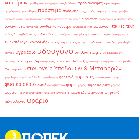
καυσίμων
προδιαγραφές
προθεσμία
προβλήματα
προγραμματικές δηλώσεις
πρόστιμα
πρόσωπα
πυρκαγιά
προμέτρηση
πρωταθλητές
πτωχευτικός
ρεύμα
ρούβλια
συνάντηση
ρύπανση
ρύποι
σούπερ μάρκετ
στάθμη
στατιστικά
συμμορία
συνέδριο
συνέντευξη τύπου
τάνκερ
τέλη
σφράγιση
συναντήσεις
συνθετικά καύσιμα
συνεργεία
συνταξιοδότηση
τελωνείο
τέλος Επιτηδεύματος
ταξινομήσεις
τιμές
ταξινόμηση
τεκμηρίωση
τηλεδιάσκεψη
τιμοκατάλογοι χονδρικής
τιμολόγηση
τιμολόγιο
τολουόλη
τιμών
τράπεζες
τροπολογία
υδρογόνο
υγραέριο
υπ. Ανάπτυξης
τσιγάρο
υπ. Εργασίας
υπ.
υπερκέρδη
υπουργείο Ανάπτυξης
υπουργείο
Οικονομικών
υποτροφίες
υπουργείο Ενέργειας
υπουργείο Υποδομών & Μεταφορών
Οικονομικών
φορτιστές
φορτηγά
φορολογία
φορολογικά έσοδα
φορολόγηση
φυσικές καταστροφές
φυσικό αέριο
φόροι
φωτιά
φόρος άνθρακα
φωτοβολταϊκά
φόρος
φόρους
φόρτιση
ψηφιακό
ψηφιακή κάρτα εργασίας
χρονοκαθυστέρηση
ψηφιακά εργαλεία
ωράριο
πελατολόγιο