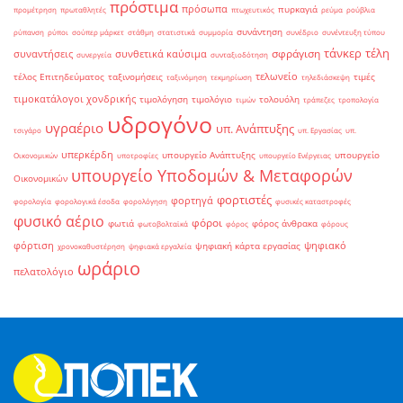
πρόστιμα
πρόσωπα
πυρκαγιά
προμέτρηση
πρωταθλητές
πτωχευτικός
ρεύμα
ρούβλια
συνάντηση
ρύπανση
ρύποι
σούπερ μάρκετ
στάθμη
στατιστικά
συμμορία
συνέδριο
συνέντευξη τύπου
τάνκερ
τέλη
σφράγιση
συναντήσεις
συνθετικά καύσιμα
συνεργεία
συνταξιοδότηση
τελωνείο
τέλος Επιτηδεύματος
ταξινομήσεις
τιμές
ταξινόμηση
τεκμηρίωση
τηλεδιάσκεψη
τιμοκατάλογοι χονδρικής
τιμολόγηση
τιμολόγιο
τολουόλη
τιμών
τράπεζες
τροπολογία
υδρογόνο
υγραέριο
υπ. Ανάπτυξης
τσιγάρο
υπ. Εργασίας
υπ.
υπερκέρδη
υπουργείο Ανάπτυξης
υπουργείο
Οικονομικών
υποτροφίες
υπουργείο Ενέργειας
υπουργείο Υποδομών & Μεταφορών
Οικονομικών
φορτιστές
φορτηγά
φορολογία
φορολογικά έσοδα
φορολόγηση
φυσικές καταστροφές
φυσικό αέριο
φόροι
φωτιά
φόρος άνθρακα
φωτοβολταϊκά
φόρος
φόρους
φόρτιση
ψηφιακό
ψηφιακή κάρτα εργασίας
χρονοκαθυστέρηση
ψηφιακά εργαλεία
ωράριο
πελατολόγιο