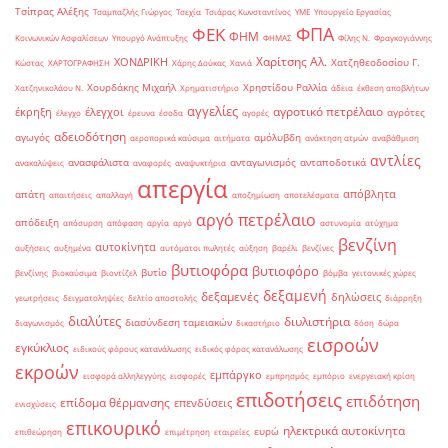
Τσίπρας Αλέξης
Τσαμπαζλής Γιώργος
Τσεχία
Τσιάρας Κωνσταντίνος
ΥΜΕ
Υπουργείο Εργασίας
ΦΠΑ
ΦΕΚ
ΦΗΜ
Κοινωνικών Ασφαλίσεων
Υπουργό Ανάπτυξης
ΦΗΜΑΣ
Φίλης Ν.
Φραγκογιάννης
Χαρίτσης Αλ.
ΧΟΝΔΡΙΚΗ
Χατζηθεοδοσίου Γ.
Κώστας
ΧΑΡΤΟΓΡΑΦΗΣΗ
Χάρης Δούκας
Χανιά
Χουρδάκης Μιχαήλ
Χρηστίδου Ραλλία
Χατζηνικολάου Ν.
Χρηματιστήριο
άδεια
έκθεση αποβλήτων
αγγελίες
αγροτικό πετρέλαιο
έκρηξη
έλεγχοι
αγρότες
έλεγχο
έρευνα
έσοδα
αγορές
αδειοδότηση
αγωγός
αμόλυβδη
αεροπορικά καύσιμα
αιτήματα
ανάκτηση ατμών
αναβάθμιση
αντλίες
ανασφάλιστα
ανταγωνισμός
ανταποδοτικά
ανακαλύψεις
αναφορές
αναψυκτήρια
απεργία
απόβλητα
απάτη
απαιτήσεις
απαλλαγή
αποζημίωση
αποτελέσματα
αργό πετρέλαιο
απόδειξη
απόσυρση
απόφαση
αργία
αργό
αστυνομία
ατύχημα
βενζίνη
αυτοκίνητα
αυξήσεις
αυξημένα
αυτόματοι πωλητές
αύξηση
βαρέλι
βενζίνες
βυτιοφόρα
βυτιοφόρο
βυτίο
βενζίνης
βιοκαύσιμα
βιοντίζελ
βόμβα
γειτονικές χώρες
δεξαμενή
δεξαμενές
δηλώσεις
γεωτρήσεις
δειγματοληψίες
δελτίο αποστολής
διάρρηξη
διαλύτες
διυλιστήρια
διασύνδεση ταμειακών
διαγωνισμός
δικαστήριο
δόση
δώρα
εισροών
εγκύκλιος
ειδικούς φόρους κατανάλωσης
ειδικός φόρος κατανάλωσης
εκροών
εμπάργκο
εισφορά αλληλεγγύης
εισφορές
εμπρησμός
εμπόριο
ενεργειακή κρίση
επιδοτήσεις
επιδότηση
επίδομα θέρμανσης
επενδύσεις
ενισχύσεις
επικουρικό
ηλεκτρικά αυτοκίνητα
ευρώ
επιθεώρηση
επιμέτρηση
εταιρείες