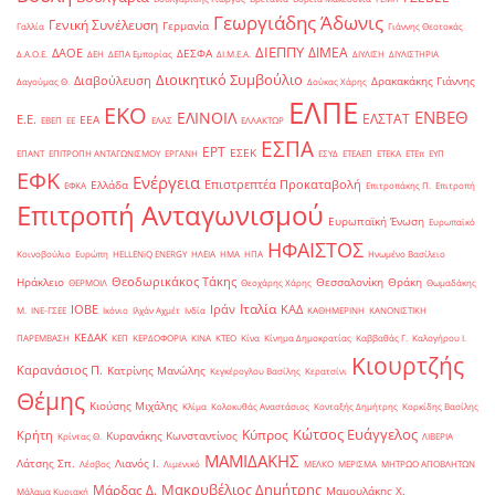
Γεωργιάδης Άδωνις
Γενική Συνέλευση
Γερμανία
Γαλλία
Γιάννης Θεοτοκάς
ΔΙΕΠΠΥ
ΔΙΜΕΑ
ΔΑΟΕ
ΔΕΣΦΑ
Δ.Α.Ο.Ε.
ΔΕΗ
ΔΕΠΑ Εμπορίας
ΔΙ.Μ.Ε.Α.
ΔΙΥΛΙΣΗ
ΔΙΥΛΙΣΤΗΡΙΑ
Διοικητικό Συμβούλιο
Διαβούλευση
Δρακακάκης Γιάννης
Δαγούμας Θ.
Δούκας Χάρης
ΕΛΠΕ
ΕΚΟ
ΕΝΒΕΘ
ΕΛΙΝΟΙΛ
ΕΛΣΤΑΤ
Ε.Ε.
ΕΕΑ
ΕΒΕΠ
ΕΕ
ΕΛΑΣ
ΕΛΛΑΚΤΩΡ
ΕΣΠΑ
ΕΡΤ
ΕΣΕΚ
ΕΠΑΝΤ
ΕΠΙΤΡΟΠΗ ΑΝΤΑΓΩΝΙΣΜΟΥ
ΕΡΓΑΝΗ
ΕΣΥΔ
ΕΤΕΑΕΠ
ΕΤΕΚΑ
ΕΤΕπ
ΕΥΠ
ΕΦΚ
Ενέργεια
Επιστρεπτέα Προκαταβολή
Ελλάδα
ΕΦΚΑ
Επιτροπάκης Π.
Επιτροπή
Επιτροπή Ανταγωνισμού
Ευρωπαϊκή Ένωση
Ευρωπαϊκό
ΗΦΑΙΣΤΟΣ
Κοινοβούλιο
Ευρώπη
ΗELLENiQ ENERGY
ΗΛΕΙΑ
ΗΜΑ
ΗΠΑ
Ηνωμένο Βασίλειο
Θεοδωρικάκος Τάκης
Ηράκλειο
Θεσσαλονίκη
Θράκη
ΘΕΡΜΟΙΛ
Θεοχάρης Χάρης
Θωμαδάκης
Ιταλία
ΙΟΒΕ
Ιράν
ΚΑΔ
Μ.
ΙΝΕ-ΓΣΕΕ
Ικόνιο
Ιλχάν Αχμέτ
Ινδία
ΚΑΘΗΜΕΡΙΝΗ
ΚΑΝΟΝΙΣΤΙΚΗ
ΚΕΔΑΚ
ΠΑΡΕΜΒΑΣΗ
ΚΕΠ
ΚΕΡΔΟΦΟΡΙΑ
ΚΙΝΑ
ΚΤΕΟ
Κίνα
Κίνημα Δημοκρατίας
Καββαθάς Γ.
Καλογήρου Ι.
Κιουρτζής
Καρανάσιος Π.
Κατρίνης Μανώλης
Κεγκέρογλου Βασίλης
Κερατσίνι
Θέμης
Κιούσης Μιχάλης
Κλίμα
Κολοκυθάς Αναστάσιος
Κονταξής Δημήτρης
Κορκίδης Βασίλης
Κώτσος Ευάγγελος
Κύπρος
Κρήτη
Κυρανάκης Κωνσταντίνος
Κρίντας Θ.
ΛΙΒΕΡΙΑ
ΜΑΜΙΔΑΚΗΣ
Λάτσης Σπ.
Λιανός Ι.
Λέσβος
Λιμενικό
ΜΕΛΚΟ
ΜΕΡΙΣΜΑ
ΜΗΤΡΩΟ ΑΠΟΒΛΗΤΩΝ
Μακρυβέλιος Δημήτρης
Μάρδας Δ.
Μαμουλάκης Χ.
Μάλαμα Κυριακή