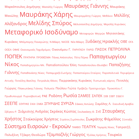
Μαυράκης Γιάννης
Μαρκόπουλος Δημήτρης
Μαυράκης
Μασαλής Γιώργος
Μαυράκης Χάρης
Μελίδης
Μανώλης
Μαυρομμάτης Γιώργος
Μεθάνιο
Μελίδης Σπύρος
Αλέξανδρος
Μελισσανίδης Δημήτρης
Μερελής Κυριάκος
Μεταφορικό Ισοδύναμο
Μητσοτάκης
Μεταφορών
Μητρώο
Ξυδάκης Ηρακλής
ΟΒΕ
Κυριάκος
Μπόμπορης Παναγιώτης
Ν.Μάκρη
ΝΑΞΟΣ
Νέα Μάκρη
ΟΓΑ
ΠΕΤΡΟΛΙΝΑ
ΠΑΣΟΚ
Οικονόμου Γ.
ΟΟΣΑ
ΟΦΑΕ
Οικονομικός Ταχυδρόμος
ΠΑΡΑΤΑΣΗ
ΠΑΡΙΣΙ
ΠΟΠΕΚ
Παπαγεωργίου
ΠΡΑΤΗΡΙΑ
ΠΡΟΘΕΣΜΙΑ
Πάνας Απόστολος
Πέτη Πέρκα
Νίκος
Παπαζήσης
Παπαδοπούλου Έλλη
Παπαδημητρίου Μπ.
Παπαδοπούλου Ελισάβετ
Γιάννης
Παπαθανάσης Νίκος
Παπαμιχαήλ Σωτήρης
Παπασταύρου Σταύρος
Παραπολιτικά
Περιφέρεια
Πιερρακάκης Κυριάκος
Πιτσιλής
Αττικής
Πετκίδης Βασίλης
Πετραλιάς Θάνος
Πιστωτικές κάρτες
Γιώργος
Πούλου Γιώτα
Πλακιωτάκης Γιάννης
Πολωνία
Πρέβεζα
Πρατηριούχοι
Προκοπίου Γ.
Ρωσία
Ροδόπη
ΣΑΜΕΕ
ΣΑΠΕΚ
ΡΑΕ
Πρωθυπουργό
Πυροσβεστική
ΣΕΒ
ΣΕΒΤ
ΣΕΔΕ ΙΙ
ΣΕΕΠΕ
ΣΥΡΙΖΑ
ΣΠΥΡΙΔΗΣ
Σαμόλης Λ.
ΣΕΥΠΥΚΕ
ΣΚΑΙ
ΣΜΕΑ
Σάκκος Αντώνης
Σαουδική Αραβία
Σταυράκης
Σιάμισιης Ανδρέας
Σκρέκας Κώστας
ΣτΕ
Σβίγκου Ρ.
Σκυλακάκης Θ.
Χρήστος
Σταϊκούρας Χρήστος
Σωκράτης Φάμελλος
Στράτος Σιμόπουλος
Σύνταξη
Σύστημα Εισροών - Εκροών
ΤΕΑΠΥΚ
Ταπρατζή
ΤΑΜΕΙΟ
Ταγαράς Νίκος
Τζαμπαζλής Γιώργος
Τουρκία
Πολυξένη
Τζάκρη Θεοδώρα
Τζιόλας Χρήστος