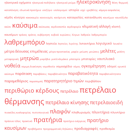
ηλεκτροκίνηση
ηλεκτρικά οχήματα
ηλεκτρικά ποδήλατα
ηλεκτρικό ρεύμα
θέση
θερμική
ιστορία
καταπόνηση
ιδιωτικά πρατήρια
ισοζύγιο
ισολογισμοί
ισχύ
ιχνηθέτης
κάμερα ασφαλείας
κέρδη
κίνητρα
καταγγελίες
κατανάλωση
κακοκαιρία
κανονισμός
κατάρτιση
καυσίμων
καυσόξυλα
καύσιμα
κλιματική αλλαγή
κλοπή
καύσι
καύσωνας
κερδοσκοπία
κερδοφορία
καυσίμων
κράνος
κράτος
κυβέρνηση
κυβικά
κυρώσεις
λίτρων
λαθραία
λαθρεμπορία
λαθρεμπόριο
λογισμικό
ληστεία
λιπαντήρια
ληστείες
λιγνίτης
λουκέτο
μελέτες
μέτρα δέουσας επιμέλειας
μέτρα προστασίας
μαφία
μείωση
μειώσεις
μελέτη
μητρώα
ναυτιλιακό
μπαταρίες
μεταφορικές
μικρόβια
μικτά κλιμάκια
μπαταρία
νοθεία
ογκομέτρηση
νομοσχέδιο
οδηγοί
νομιμη διακίνηση
νομοθεσία
νόμος
ορυκτά
παραβατικότητα
παράταση
καύσιμα
παραβάσεις
παραβάτικότητα
παραβατικότητατα
παρατηρητήριο τιμών
παραμεθόριος
περιβάλλον
παραπομπή
πετρέλαιο
περιθώριο κέρδους
πετρέλαιο
θέρμανσης
πετρέλαιο κίνησης
πετρελαιοειδή
πλαφόν
πλυντήρια
πληθωρισμός
πλυντήριο
πινακίδες κυκλοφορίας
πιστοποιητικά
πρατήρια
πρατήριο
πράσινο τέλος
πρακτικό
πρατήριο ενέργειας
καυσίμων
προδιαγραφές
προθεσμία
προβλήματα
προγραμματικές δηλώσεις