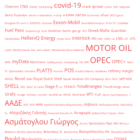
covid-19
CNG
Chevron
crack spread
Coral
Coral Energy
Cyclon
DAF
Dailymail
Delta Poseidon
e-ΕΦΚΑ
EBITDA
eFuel
diesel
e-katanalotis
e-shop
Economist
EKO Cyprus
Exxon-Mobil
Energean Oil
euro 5
EUROPOL
Eurostat
ExxonMobil Κύπρου
fit for 55
FuelMate
Fuel Pass
Greek Mafia
Guardian
Goldman Sachs
gov.gr
fuelprices.gr
fund
GPS
HelleniQ Energy
interlock
LNG
IRIS
LPG
Handelsblatt
Inside Story
kWh
LANA
LG
LPC
MOTOR OIL
Lukoil
Mediterranean Gas
mini market
Mohammad Sanusi Barkindo
OPEC
myData
OPEC+
Mytilineos
MWh
myΘέρμανση
newsauto.gr
OIL ONE
Open
POS
PLATTS
refinery margin
TV
Optima Bank
Petrolina
Porsche
Prudent Warrior
RealNews
Revoil
Royal Dutch Shell
self-test
Saudi Arabian Oil Company
REPSOL
RMM
SECU-TECH
SHELL
TotalEnergies
Stage II
TEXACO
TotalEnergy
SKG
Sokol
Sri Lanka
sts
twitter
Urals
WTI
Yiufi
vintage
Viohalco
voucher
windfall tax
WOOD
World Bank
«Άγιος Χριστόφορος»
΄1
ΑΑΔΕ
Αλβανία
ΑΦΜ
ΑΟΖ
ΑΠΕ
Αγγελική Ναταλία Αδαμοπούλου
Αλεξανδρούπολη
Αλεξιάδης
Αληγιζάκης Γιάννης
Αναφορά
Τρ.
Αναγνωστόπουλος Θ.
Αρβανιτίδης Γιώργος
Ασία
Ασμάτογλου Γιώργος
Αχτσιόγλου Έφη
Αττική
ΒΕΘ
Βέττας Ι.
Βεσυρόπουλος Απ.
Βελετάκης Ν.
Βαλκάνια
Βασίλης Βασιλειάδης
Βενεζουέλα
Βιλιάρδος Βασίλης
Βουλή
Βουλγαρία
ΓΣΕΒΕΕ
Βουλγαρίδης Γιώργος
Βρετανία
Βόρεια Μακεδονία
ΓΕΜΗ