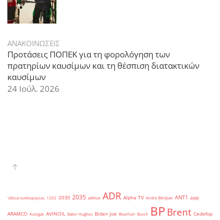
ΑΝΑΚΟΙΝΩΣΕΙΣ
Προτάσεις ΠΟΠΕΚ για τη φορολόγηση των
πρατηρίων καυσίμων και τη θέσπιση διατακτικών
καυσίμων
24 Ιούλ. 2026
ADR
2035
ANT1
2030
Alpha TV
app
'άδεια κυκλοφορίας
1202
adblue
Andre Bledjian
BP
Brent
ARAMCO
AVINOIL
Biden Joe
Cedefop
Autogas
Baker Hughes
BlueFuel
Bosch