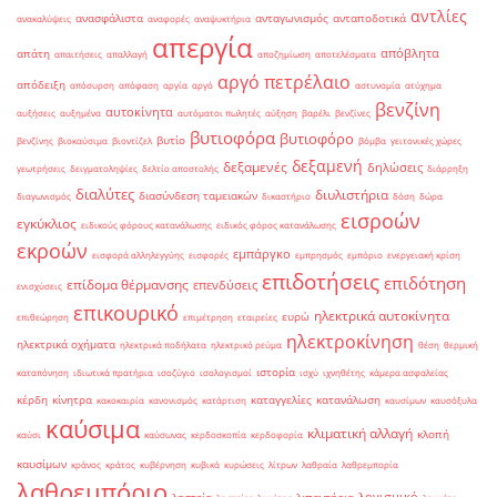
αντλίες
ανασφάλιστα
ανταγωνισμός
ανταποδοτικά
ανακαλύψεις
αναφορές
αναψυκτήρια
απεργία
απόβλητα
απάτη
απαιτήσεις
απαλλαγή
αποζημίωση
αποτελέσματα
αργό πετρέλαιο
απόδειξη
απόσυρση
απόφαση
αργία
αργό
αστυνομία
ατύχημα
βενζίνη
αυτοκίνητα
αυξήσεις
αυξημένα
αυτόματοι πωλητές
αύξηση
βαρέλι
βενζίνες
βυτιοφόρα
βυτιοφόρο
βυτίο
βενζίνης
βιοκαύσιμα
βιοντίζελ
βόμβα
γειτονικές χώρες
δεξαμενή
δεξαμενές
δηλώσεις
γεωτρήσεις
δειγματοληψίες
δελτίο αποστολής
διάρρηξη
διαλύτες
διυλιστήρια
διασύνδεση ταμειακών
διαγωνισμός
δικαστήριο
δόση
δώρα
εισροών
εγκύκλιος
ειδικούς φόρους κατανάλωσης
ειδικός φόρος κατανάλωσης
εκροών
εμπάργκο
εισφορά αλληλεγγύης
εισφορές
εμπρησμός
εμπόριο
ενεργειακή κρίση
επιδοτήσεις
επιδότηση
επίδομα θέρμανσης
επενδύσεις
ενισχύσεις
επικουρικό
ηλεκτρικά αυτοκίνητα
ευρώ
επιθεώρηση
επιμέτρηση
εταιρείες
ηλεκτροκίνηση
ηλεκτρικά οχήματα
ηλεκτρικά ποδήλατα
ηλεκτρικό ρεύμα
θέση
θερμική
ιστορία
καταπόνηση
ιδιωτικά πρατήρια
ισοζύγιο
ισολογισμοί
ισχύ
ιχνηθέτης
κάμερα ασφαλείας
κέρδη
κίνητρα
καταγγελίες
κατανάλωση
κακοκαιρία
κανονισμός
κατάρτιση
καυσίμων
καυσόξυλα
καύσιμα
κλιματική αλλαγή
κλοπή
καύσι
καύσωνας
κερδοσκοπία
κερδοφορία
καυσίμων
κράνος
κράτος
κυβέρνηση
κυβικά
κυρώσεις
λίτρων
λαθραία
λαθρεμπορία
λαθρεμπόριο