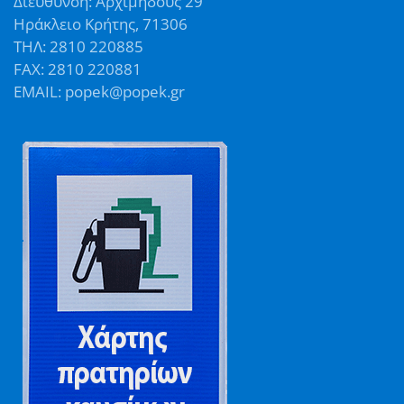
Διεύθυνση: Αρχιμήδους 29
Ηράκλειο Κρήτης, 71306
ΤΗΛ: 2810 220885
FAX: 2810 220881
EMAIL: popek@popek.gr