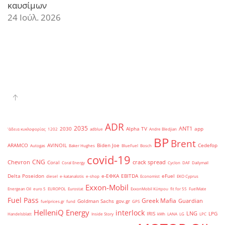
καυσίμων
24 Ιούλ. 2026
ADR
2035
ANT1
2030
Alpha TV
app
'άδεια κυκλοφορίας
1202
adblue
Andre Bledjian
BP
Brent
ARAMCO
AVINOIL
Biden Joe
Cedefop
Autogas
Baker Hughes
BlueFuel
Bosch
covid-19
CNG
Chevron
crack spread
Coral
Coral Energy
Cyclon
DAF
Dailymail
Delta Poseidon
e-ΕΦΚΑ
EBITDA
eFuel
diesel
e-katanalotis
e-shop
Economist
EKO Cyprus
Exxon-Mobil
Energean Oil
euro 5
EUROPOL
Eurostat
ExxonMobil Κύπρου
fit for 55
FuelMate
Fuel Pass
Greek Mafia
Guardian
Goldman Sachs
gov.gr
fuelprices.gr
fund
GPS
HelleniQ Energy
interlock
LNG
IRIS
LPG
Handelsblatt
Inside Story
kWh
LANA
LG
LPC