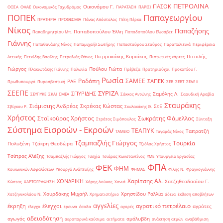
ΠΕΤΡΟΛΙΝΑ
ΠΑΣΟΚ
Οικονόμου Γ.
ΟΟΣΑ
ΟΦΑΕ
Οικονομικός Ταχυδρόμος
ΠΑΡΑΤΑΣΗ
ΠΑΡΙΣΙ
ΠΟΠΕΚ
Παπαγεωργίου
ΠΡΑΤΗΡΙΑ
ΠΡΟΘΕΣΜΙΑ
Πάνας Απόστολος
Πέτη Πέρκα
Νίκος
Παπαζήσης
Παπαδοπούλου Έλλη
Παπαδημητρίου Μπ.
Παπαδοπούλου Ελισάβετ
Γιάννης
Παπαθανάσης Νίκος
Παπαμιχαήλ Σωτήρης
Παπασταύρου Σταύρος
Παραπολιτικά
Περιφέρεια
Πιερρακάκης Κυριάκος
Πιτσιλής
Αττικής
Πετκίδης Βασίλης
Πετραλιάς Θάνος
Πιστωτικές κάρτες
Γιώργος
Πούλου Γιώτα
Πλακιωτάκης Γιάννης
Πολωνία
Πρέβεζα
Πρατηριούχοι
Προκοπίου Γ.
Ρωσία
Ροδόπη
ΣΑΜΕΕ
ΣΑΠΕΚ
ΡΑΕ
Πρωθυπουργό
Πυροσβεστική
ΣΕΒ
ΣΕΒΤ
ΣΕΔΕ ΙΙ
ΣΕΕΠΕ
ΣΥΡΙΖΑ
ΣΠΥΡΙΔΗΣ
Σαμόλης Λ.
ΣΕΥΠΥΚΕ
ΣΚΑΙ
ΣΜΕΑ
Σάκκος Αντώνης
Σαουδική Αραβία
Σταυράκης
Σιάμισιης Ανδρέας
Σκρέκας Κώστας
ΣτΕ
Σβίγκου Ρ.
Σκυλακάκης Θ.
Χρήστος
Σταϊκούρας Χρήστος
Σωκράτης Φάμελλος
Στράτος Σιμόπουλος
Σύνταξη
Σύστημα Εισροών - Εκροών
ΤΕΑΠΥΚ
Ταπρατζή
ΤΑΜΕΙΟ
Ταγαράς Νίκος
Τζαμπαζλής Γιώργος
Τουρκία
Πολυξένη
Τζάκρη Θεοδώρα
Τζιόλας Χρήστος
Τσίπρας Αλέξης
Τσαμπαζλής Γιώργος
Τσεχία
Τσιάρας Κωνσταντίνος
ΥΜΕ
Υπουργείο Εργασίας
ΦΠΑ
ΦΕΚ
ΦΗΜ
Κοινωνικών Ασφαλίσεων
Υπουργό Ανάπτυξης
ΦΗΜΑΣ
Φίλης Ν.
Φραγκογιάννης
Χαρίτσης Αλ.
ΧΟΝΔΡΙΚΗ
Χατζηθεοδοσίου Γ.
Κώστας
ΧΑΡΤΟΓΡΑΦΗΣΗ
Χάρης Δούκας
Χανιά
Χουρδάκης Μιχαήλ
Χρηστίδου Ραλλία
Χατζηνικολάου Ν.
Χρηματιστήριο
άδεια
έκθεση αποβλήτων
αγγελίες
αγροτικό πετρέλαιο
έκρηξη
έλεγχοι
αγρότες
έλεγχο
έρευνα
έσοδα
αγορές
αδειοδότηση
αγωγός
αμόλυβδη
αεροπορικά καύσιμα
αιτήματα
ανάκτηση ατμών
αναβάθμιση