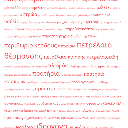
λογισμικό
ληστεία
λιπαντήρια
ληστείες
λιγνίτης
λουκέτο
μελέτες
μέτρα δέουσας επιμέλειας
μέτρα προστασίας
μαφία
μείωση
μειώσεις
μελέτη
μητρώα
ναυτιλιακό
μπαταρίες
μεταφορικές
μικρόβια
μικτά κλιμάκια
μπαταρία
νοθεία
ογκομέτρηση
νομοσχέδιο
οδηγοί
νομιμη διακίνηση
νομοθεσία
νόμος
ορυκτά
παραβατικότητα
παράταση
καύσιμα
παραβάσεις
παραβάτικότητα
παραβατικότητατα
παρατηρητήριο τιμών
παραμεθόριος
περιβάλλον
παραπομπή
πετρέλαιο
περιθώριο κέρδους
πετρέλαιο
θέρμανσης
πετρέλαιο κίνησης
πετρελαιοειδή
πλαφόν
πλυντήρια
πληθωρισμός
πλυντήριο
πινακίδες κυκλοφορίας
πιστοποιητικά
πρατήρια
πρατήριο
πράσινο τέλος
πρακτικό
πρατήριο ενέργειας
καυσίμων
προδιαγραφές
προθεσμία
προβλήματα
προγραμματικές δηλώσεις
πρόστιμα
πρόσωπα
πυρκαγιά
προμέτρηση
πρωταθλητές
πτωχευτικός
ρεύμα
ρούβλια
συνάντηση
ρύπανση
ρύποι
σούπερ μάρκετ
στάθμη
στατιστικά
συμμορία
συνέδριο
συνέντευξη τύπου
τάνκερ
τέλη
σφράγιση
συναντήσεις
συνθετικά καύσιμα
συνεργεία
συνταξιοδότηση
τελωνείο
τέλος Επιτηδεύματος
ταξινομήσεις
τιμές
ταξινόμηση
τεκμηρίωση
τηλεδιάσκεψη
τιμοκατάλογοι χονδρικής
τιμολόγηση
τιμολόγιο
τολουόλη
τιμών
τράπεζες
τροπολογία
υδρογόνο
υγραέριο
υπ. Ανάπτυξης
τσιγάρο
υπ. Εργασίας
υπ.