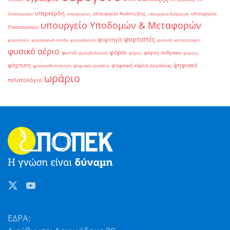
υπερκέρδη
υπουργείο Ανάπτυξης
υπουργείο
Οικονομικών
υποτροφίες
υπουργείο Ενέργειας
υπουργείο Υποδομών & Μεταφορών
Οικονομικών
φορτιστές
φορτηγά
φορολογία
φορολογικά έσοδα
φορολόγηση
φυσικές καταστροφές
φυσικό αέριο
φόροι
φωτιά
φόρος άνθρακα
φωτοβολταϊκά
φόρος
φόρους
φόρτιση
ψηφιακό
ψηφιακή κάρτα εργασίας
χρονοκαθυστέρηση
ψηφιακά εργαλεία
ωράριο
πελατολόγιο
ΕΔΡΑ: