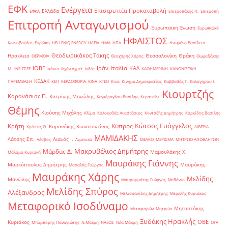
ΕΦΚ
Ενέργεια
Επιστρεπτέα Προκαταβολή
Ελλάδα
ΕΦΚΑ
Επιτροπάκης Π.
Επιτροπή
Επιτροπή Ανταγωνισμού
Ευρωπαϊκή Ένωση
Ευρωπαϊκό
ΗΦΑΙΣΤΟΣ
Κοινοβούλιο
Ευρώπη
ΗELLENiQ ENERGY
ΗΛΕΙΑ
ΗΜΑ
ΗΠΑ
Ηνωμένο Βασίλειο
Θεοδωρικάκος Τάκης
Ηράκλειο
Θεσσαλονίκη
Θράκη
ΘΕΡΜΟΙΛ
Θεοχάρης Χάρης
Θωμαδάκης
Ιταλία
ΙΟΒΕ
Ιράν
ΚΑΔ
Μ.
ΙΝΕ-ΓΣΕΕ
Ικόνιο
Ιλχάν Αχμέτ
Ινδία
ΚΑΘΗΜΕΡΙΝΗ
ΚΑΝΟΝΙΣΤΙΚΗ
ΚΕΔΑΚ
ΠΑΡΕΜΒΑΣΗ
ΚΕΠ
ΚΕΡΔΟΦΟΡΙΑ
ΚΙΝΑ
ΚΤΕΟ
Κίνα
Κίνημα Δημοκρατίας
Καββαθάς Γ.
Καλογήρου Ι.
Κιουρτζής
Καρανάσιος Π.
Κατρίνης Μανώλης
Κεγκέρογλου Βασίλης
Κερατσίνι
Θέμης
Κιούσης Μιχάλης
Κλίμα
Κολοκυθάς Αναστάσιος
Κονταξής Δημήτρης
Κορκίδης Βασίλης
Κώτσος Ευάγγελος
Κύπρος
Κρήτη
Κυρανάκης Κωνσταντίνος
Κρίντας Θ.
ΛΙΒΕΡΙΑ
ΜΑΜΙΔΑΚΗΣ
Λάτσης Σπ.
Λιανός Ι.
Λέσβος
Λιμενικό
ΜΕΛΚΟ
ΜΕΡΙΣΜΑ
ΜΗΤΡΩΟ ΑΠΟΒΛΗΤΩΝ
Μακρυβέλιος Δημήτρης
Μάρδας Δ.
Μαμουλάκης Χ.
Μάλαμα Κυριακή
Μαυράκης Γιάννης
Μαρκόπουλος Δημήτρης
Μαυράκης
Μασαλής Γιώργος
Μαυράκης Χάρης
Μελίδης
Μανώλης
Μαυρομμάτης Γιώργος
Μεθάνιο
Μελίδης Σπύρος
Αλέξανδρος
Μελισσανίδης Δημήτρης
Μερελής Κυριάκος
Μεταφορικό Ισοδύναμο
Μητσοτάκης
Μεταφορών
Μητρώο
Ξυδάκης Ηρακλής
ΟΒΕ
Κυριάκος
Μπόμπορης Παναγιώτης
Ν.Μάκρη
ΝΑΞΟΣ
Νέα Μάκρη
ΟΓΑ