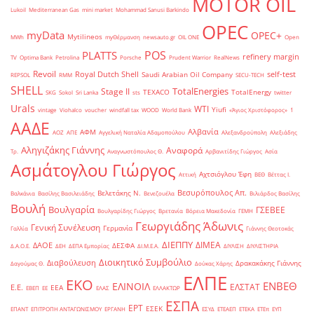
MOTOR OIL
Lukoil
Mediterranean Gas
mini market
Mohammad Sanusi Barkindo
OPEC
myData
OPEC+
Mytilineos
MWh
myΘέρμανση
newsauto.gr
OIL ONE
Open
POS
PLATTS
refinery margin
TV
Optima Bank
Petrolina
Porsche
Prudent Warrior
RealNews
Revoil
Royal Dutch Shell
self-test
Saudi Arabian Oil Company
REPSOL
RMM
SECU-TECH
SHELL
TotalEnergies
Stage II
TEXACO
TotalEnergy
SKG
Sokol
Sri Lanka
sts
twitter
Urals
WTI
Yiufi
vintage
Viohalco
voucher
windfall tax
WOOD
World Bank
«Άγιος Χριστόφορος»
΄1
ΑΑΔΕ
Αλβανία
ΑΦΜ
ΑΟΖ
ΑΠΕ
Αγγελική Ναταλία Αδαμοπούλου
Αλεξανδρούπολη
Αλεξιάδης
Αληγιζάκης Γιάννης
Αναφορά
Τρ.
Αναγνωστόπουλος Θ.
Αρβανιτίδης Γιώργος
Ασία
Ασμάτογλου Γιώργος
Αχτσιόγλου Έφη
Αττική
ΒΕΘ
Βέττας Ι.
Βεσυρόπουλος Απ.
Βελετάκης Ν.
Βαλκάνια
Βασίλης Βασιλειάδης
Βενεζουέλα
Βιλιάρδος Βασίλης
Βουλή
Βουλγαρία
ΓΣΕΒΕΕ
Βουλγαρίδης Γιώργος
Βρετανία
Βόρεια Μακεδονία
ΓΕΜΗ
Γεωργιάδης Άδωνις
Γενική Συνέλευση
Γερμανία
Γαλλία
Γιάννης Θεοτοκάς
ΔΙΕΠΠΥ
ΔΙΜΕΑ
ΔΑΟΕ
ΔΕΣΦΑ
Δ.Α.Ο.Ε.
ΔΕΗ
ΔΕΠΑ Εμπορίας
ΔΙ.Μ.Ε.Α.
ΔΙΥΛΙΣΗ
ΔΙΥΛΙΣΤΗΡΙΑ
Διοικητικό Συμβούλιο
Διαβούλευση
Δρακακάκης Γιάννης
Δαγούμας Θ.
Δούκας Χάρης
ΕΛΠΕ
ΕΚΟ
ΕΝΒΕΘ
ΕΛΙΝΟΙΛ
ΕΛΣΤΑΤ
Ε.Ε.
ΕΕΑ
ΕΒΕΠ
ΕΕ
ΕΛΑΣ
ΕΛΛΑΚΤΩΡ
ΕΣΠΑ
ΕΡΤ
ΕΣΕΚ
ΕΠΑΝΤ
ΕΠΙΤΡΟΠΗ ΑΝΤΑΓΩΝΙΣΜΟΥ
ΕΡΓΑΝΗ
ΕΣΥΔ
ΕΤΕΑΕΠ
ΕΤΕΚΑ
ΕΤΕπ
ΕΥΠ