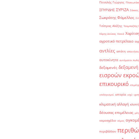
Πιτσιλής Γιώργος
Πλακιωτάκη
ΣΥΡΙΖΑ
ΣΠΥΡΙΔΗΣ
Σάκκος
Σωκράτης Φάμελλος
Σύ
Τσίπρας Αλέξης
Τσαμπαζλής 
Χαρίτση
Χάρης Δούκας
Χανιά
αγροτικό πετρέλαιο
αγ
αντλίες
απάτη
απαιτήσει
αυτοκίνητα
αυτόματοι πωλη
δεξαμενή
δεξαμενές
εισροών εκρο
επικουρικό
επιμέτ
ιστορία
ισολογισμοί
ισχύ
ιχνη
κλιματική αλλαγή
κλοπή
δέουσας επιμέλειας
μέτ
ογκομ
νομοσχέδιο
νόμος
περιθώ
περιβάλλον