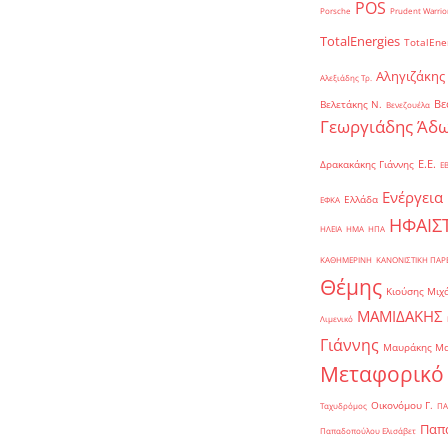
POS
Porsche
Prudent Warrio
TotalEnergies
TotalEne
Αληγιζάκης
Αλεξιάδης Τρ.
Βε
Βελετάκης Ν.
Βενεζουέλα
Γεωργιάδης Άδω
Ε.Ε.
Δρακακάκης Γιάννης
Ε
Ενέργεια
Ελλάδα
ΕΦΚΑ
ΗΦΑΙΣ
ΗΛΕΙΑ
ΗΜΑ
ΗΠΑ
ΚΑΘΗΜΕΡΙΝΗ
ΚΑΝΟΝΙΣΤΙΚΗ ΠΑ
Θέμης
Κιούσης Μιχ
ΜΑΜΙΔΑΚΗΣ
Λιμενικό
Γιάννης
Μαυράκης Μ
Μεταφορικό
Οικονόμου Γ.
Ταχυδρόμος
ΠΑ
Παπα
Παπαδοπούλου Ελισάβετ