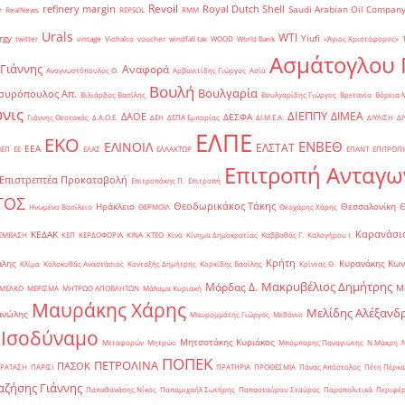
Revoil
refinery margin
Royal Dutch Shell
Saudi Arabian Oil Compan
r
RealNews
REPSOL
RMM
Urals
WTI
rgy
Yiufi
twitter
vintage
Viohalco
voucher
windfall tax
WOOD
World Bank
«Άγιος Χριστόφορος»
΄
Ασμάτογλου 
 Γιάννης
Αναφορά
Αναγνωστόπουλος Θ.
Αρβανιτίδης Γιώργος
Ασία
Βουλή
Βουλγαρία
συρόπουλος Απ.
Βιλιάρδος Βασίλης
Βουλγαρίδης Γιώργος
Βρετανία
Βόρεια 
νις
ΔΙΕΠΠΥ
ΔΙΜΕΑ
ΔΑΟΕ
ΔΕΣΦΑ
Γιάννης Θεοτοκάς
Δ.Α.Ο.Ε.
ΔΕΗ
ΔΕΠΑ Εμπορίας
ΔΙ.Μ.Ε.Α.
ΔΙΥΛΙΣΗ
ΔΙ
ΕΛΠΕ
ΕΚΟ
ΕΝΒΕΘ
ΕΛΙΝΟΙΛ
ΕΛΣΤΑΤ
ΕΕΑ
ΒΕΠ
ΕΕ
ΕΛΑΣ
ΕΛΛΑΚΤΩΡ
ΕΠΑΝΤ
ΕΠΙΤΡΟΠ
Επιτροπή Ανταγω
Επιστρεπτέα Προκαταβολή
Επιτροπάκης Π.
Επιτροπή
ΤΟΣ
Θεοδωρικάκος Τάκης
Ηράκλειο
Θεσσαλονίκη
Ηνωμένο Βασίλειο
ΘΕΡΜΟΙΛ
Θεοχάρης Χάρης
Καρανάσιο
ΚΕΔΑΚ
ΡΕΜΒΑΣΗ
ΚΕΠ
ΚΕΡΔΟΦΟΡΙΑ
ΚΙΝΑ
ΚΤΕΟ
Κίνα
Κίνημα Δημοκρατίας
Καββαθάς Γ.
Καλογήρου Ι.
Κρήτη
άλης
Κυρανάκης Κων
Κλίμα
Κολοκυθάς Αναστάσιος
Κονταξής Δημήτρης
Κορκίδης Βασίλης
Κρίντας Θ.
Μακρυβέλιος Δημήτρης
Μάρδας Δ.
Μ
ΜΕΛΚΟ
ΜΕΡΙΣΜΑ
ΜΗΤΡΩΟ ΑΠΟΒΛΗΤΩΝ
Μάλαμα Κυριακή
Μαυράκης Χάρης
Μελίδης Αλέξανδ
ανώλης
Μαυρομμάτης Γιώργος
Μεθάνιο
 Ισοδύναμο
Μητσοτάκης Κυριάκος
Μεταφορών
Μητρώο
Μπόμπορης Παναγιώτης
Ν.Μάκρη
ΠΟΠΕΚ
ΠΕΤΡΟΛΙΝΑ
ΠΑΣΟΚ
ΡΑΤΑΣΗ
ΠΑΡΙΣΙ
ΠΡΑΤΗΡΙΑ
ΠΡΟΘΕΣΜΙΑ
Πάνας Απόστολος
Πέτη Πέρκα
ζήσης Γιάννης
Παπαθανάσης Νίκος
Παπαμιχαήλ Σωτήρης
Παπασταύρου Σταύρος
Παραπολιτικά
Περιφέρ