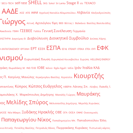
SHELL
Stage II
self-test
y
TEXACO
SECU-TECH
SKG
Sokol
Sri Lanka
sts
ΑΑΔΕ
Αλβανία
ΑΦΜ
1
ΑΟΖ
ΑΠΕ
Αγγελική Ναταλία Αδαμοπούλου
Αλεξανδρούπολη
Γιώργος
Αχτσιόγλου Έφη
Αττική
ΒΕΘ
Βέττας Ι.
Βαλκάνια
Βασίλης Βασιλειάδης
Γενική Συνέλευση
ΓΣΕΒΕΕ
Γερμανία
Μακεδονία
ΓΕΜΗ
Γαλλία
Διοικητικό Συμβούλιο
Διαβούλευση
ΥΛΙΣΤΗΡΙΑ
Δαγούμας Θ.
Δούκας Χάρης
ΕΦΚ
ΕΣΠΑ
ΕΡΤ
ΕΣΕΚ
Η ΑΝΤΑΓΩΝΙΣΜΟΥ
ΕΡΓΑΝΗ
ΕΣΥΔ
ΕΤΕΑΕΠ
ΕΤΕΚΑ
ΕΤΕπ
ΕΥΠ
νισμού
Ευρωπαϊκή Ένωση
Ευρωπαϊκό Κοινοβούλιο
Ευρώπη
ΗELLENiQ ENERGY
Ιταλία
ΙΟΒΕ
Ιράν
ΚΑΔ
Θράκη
Θωμαδάκης Μ.
ΙΝΕ-ΓΣΕΕ
Ικόνιο
Ιλχάν Αχμέτ
Ινδία
Κιουρτζής
ς Π.
Κατρίνης Μανώλης
Κεγκέρογλου Βασίλης
Κερατσίνι
Κώτσος Ευάγγελος
Κύπρος
σταντίνος
Λάτσης Σπ.
Λιανός Ι.
ΛΙΒΕΡΙΑ
Λέσβος
Μαυράκης
αμουλάκης Χ.
Μαρκόπουλος Δημήτρης
Μασαλής Γιώργος
Μελίδης Σπύρος
ρος
Μελισσανίδης Δημήτρης
Μερελής Κυριάκος
Ξυδάκης Ηρακλής
ΟΒΕ
ΝΑΞΟΣ
Νέα Μάκρη
ΟΓΑ
ΟΟΣΑ
ΟΦΑΕ
Οικονομικός
Παπαγεωργίου Νίκος
Παπαδοπούλου Έλλη
Παπαδημητρίου Μπ.
Πιερρακάκης Κυριάκος
εια Αττικής
Πετκίδης Βασίλης
Πετραλιάς Θάνος
Πιστωτικές κάρτες