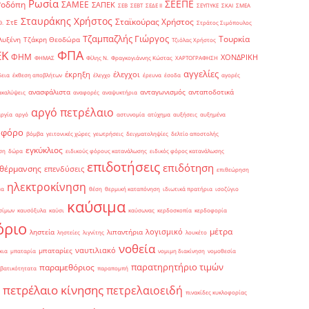
Ρωσία
ΣΕΕΠΕ
Ροδόπη
ΣΑΜΕΕ
ΣΑΠΕΚ
ΣΕΒ
ΣΕΒΤ
ΣΕΔΕ ΙΙ
ΣΕΥΠΥΚΕ
ΣΚΑΙ
ΣΜΕΑ
Σταυράκης Χρήστος
Σταϊκούρας Χρήστος
ΣτΕ
Θ.
Στράτος Σιμόπουλος
Τζαμπαζλής Γιώργος
Τουρκία
λυξένη
Τζάκρη Θεοδώρα
Τζιόλας Χρήστος
ΦΠΑ
ΕΚ
ΦΗΜ
ΧΟΝΔΡΙΚΗ
ΦΗΜΑΣ
Φίλης Ν.
Φραγκογιάννης Κώστας
ΧΑΡΤΟΓΡΑΦΗΣΗ
αγγελίες
έκρηξη
έλεγχοι
δεια
έκθεση αποβλήτων
έλεγχο
έρευνα
έσοδα
αγορές
ανασφάλιστα
ανταγωνισμός
ανταποδοτικά
ακαλύψεις
αναφορές
αναψυκτήρια
αργό πετρέλαιο
αργία
αργό
αστυνομία
ατύχημα
αυξήσεις
αυξημένα
οφόρο
βόμβα
γειτονικές χώρες
γεωτρήσεις
δειγματοληψίες
δελτίο αποστολής
εγκύκλιος
ση
δώρα
ειδικούς φόρους κατανάλωσης
ειδικός φόρος κατανάλωσης
επιδοτήσεις
επιδότηση
 θέρμανσης
επενδύσεις
επιθεώρηση
ηλεκτροκίνηση
μα
θέση
θερμική καταπόνηση
ιδιωτικά πρατήρια
ισοζύγιο
καύσιμα
σίμων
καυσόξυλα
καύσι
καύσωνας
κερδοσκοπία
κερδοφορία
όριο
μέτρα
λογισμικό
ληστεία
λιπαντήρια
ληστείες
λιγνίτης
λουκέτο
νοθεία
ναυτιλιακό
μπαταρίες
κια
μπαταρία
νομιμη διακίνηση
νομοθεσία
παρατηρητήριο τιμών
παραμεθόριος
βατικότητατα
παραπομπή
πετρέλαιο κίνησης
πετρελαιοειδή
πινακίδες κυκλοφορίας