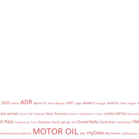
ADR
2035
ANT1
Alpha TV
app
ARAMCO
AVINOIL
adblue
Andre Bledjian
Autogas
Baker Hughes
rack spread
Delta Poseidon
e-ΕΦΚΑ
EBITDA
Cyclon
DAF
Dailymail
diesel
e-katanalotis
e-shop
Economis
He
el Pass
Greek Mafia
Guardian
Goldman Sachs
gov.gr
fuelprices.gr
fund
GPS
Handelsblatt
MOTOR OIL
myData
Mytilineos
Mohammad Sanusi Barkindo
MWh
myΘέρμανση