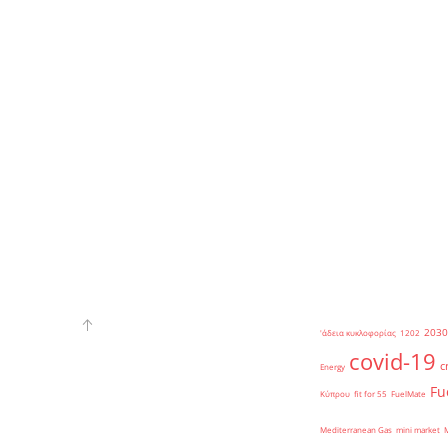
2030
'άδεια κυκλοφορίας
1202
covid-19
c
Energy
Fu
Κύπρου
fit for 55
FuelMate
Mediterranean Gas
mini market