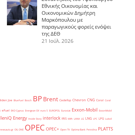
Εθνικής Οικονομίας και
Οικονομικών Δημήτρη
Μαρκόπουλου με
παραγωγικούς φορείς ενόψει
της ΔΕΘ
21 Ιούλ. 2026
BP
Brent
CNG
Chevron
Biden Joe
Cedefop
Coral
BlueFuel
Bosch
Coral
Exxon-Mobil
eFuel
t
EKO Cyprus
Energean Oil
euro 5
EUROPOL
Eurostat
ExxonMobil
lleniQ Energy
interlock
LNG
IRIS
LPG
Inside Story
kWh
LANA
LG
LPC
Lukoil
OPEC
PLATTS
OPEC+
newsauto.gr
OIL ONE
Open TV
Optima Bank
Petrolina