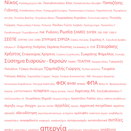
Νίκος
Παπαζήσης
Παπαδοπούλου Έλλη
Παπαδημητρίου Μπ.
Παπαδοπούλου Ελισάβετ
Γιάννης
Παπαθανάσης Νίκος
Παπαμιχαήλ Σωτήρης
Παπασταύρου Σταύρος
Παραπολιτικά
Περιφέρεια
Πιερρακάκης Κυριάκος
Πιτσιλής
Αττικής
Πετκίδης Βασίλης
Πετραλιάς Θάνος
Πιστωτικές κάρτες
Γιώργος
Πούλου Γιώτα
Πλακιωτάκης Γιάννης
Πολωνία
Πρέβεζα
Πρατηριούχοι
Προκοπίου Γ.
Ρωσία
Ροδόπη
ΣΑΜΕΕ
ΣΑΠΕΚ
ΡΑΕ
Πρωθυπουργό
Πυροσβεστική
ΣΕΒ
ΣΕΒΤ
ΣΕΔΕ ΙΙ
ΣΕΕΠΕ
ΣΥΡΙΖΑ
ΣΠΥΡΙΔΗΣ
Σαμόλης Λ.
ΣΕΥΠΥΚΕ
ΣΚΑΙ
ΣΜΕΑ
Σάκκος Αντώνης
Σαουδική Αραβία
Σταυράκης
Σιάμισιης Ανδρέας
Σκρέκας Κώστας
ΣτΕ
Σβίγκου Ρ.
Σκυλακάκης Θ.
Χρήστος
Σταϊκούρας Χρήστος
Σωκράτης Φάμελλος
Στράτος Σιμόπουλος
Σύνταξη
Σύστημα Εισροών - Εκροών
ΤΕΑΠΥΚ
Ταπρατζή
ΤΑΜΕΙΟ
Ταγαράς Νίκος
Τζαμπαζλής Γιώργος
Τουρκία
Πολυξένη
Τζάκρη Θεοδώρα
Τζιόλας Χρήστος
Τσίπρας Αλέξης
Τσαμπαζλής Γιώργος
Τσεχία
Τσιάρας Κωνσταντίνος
ΥΜΕ
Υπουργείο Εργασίας
ΦΠΑ
ΦΕΚ
ΦΗΜ
Κοινωνικών Ασφαλίσεων
Υπουργό Ανάπτυξης
ΦΗΜΑΣ
Φίλης Ν.
Φραγκογιάννης
Χαρίτσης Αλ.
ΧΟΝΔΡΙΚΗ
Χατζηθεοδοσίου Γ.
Κώστας
ΧΑΡΤΟΓΡΑΦΗΣΗ
Χάρης Δούκας
Χανιά
Χουρδάκης Μιχαήλ
Χρηστίδου Ραλλία
Χατζηνικολάου Ν.
Χρηματιστήριο
άδεια
έκθεση αποβλήτων
αγγελίες
αγροτικό πετρέλαιο
έκρηξη
έλεγχοι
αγρότες
έλεγχο
έρευνα
έσοδα
αγορές
αδειοδότηση
αγωγός
αμόλυβδη
αεροπορικά καύσιμα
αιτήματα
ανάκτηση ατμών
αναβάθμιση
αντλίες
ανασφάλιστα
ανταγωνισμός
ανταποδοτικά
ανακαλύψεις
αναφορές
αναψυκτήρια
απεργία
απόβλητα
απάτη
απαιτήσεις
απαλλαγή
αποζημίωση
αποτελέσματα