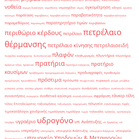
νοθεία
ογκομέτρηση
νομοσχέδιο
οδηγοί
νομιμη διακίνηση
νομοθεσία
νόμος
ορυκτά
παραβατικότητα
παράταση
καύσιμα
παραβάσεις
παραβάτικότητα
παραβατικότητατα
παρατηρητήριο τιμών
παραμεθόριος
περιβάλλον
παραπομπή
πετρέλαιο
περιθώριο κέρδους
πετρέλαιο
θέρμανσης
πετρέλαιο κίνησης
πετρελαιοειδή
πλαφόν
πλυντήρια
πληθωρισμός
πλυντήριο
πινακίδες κυκλοφορίας
πιστοποιητικά
πρατήρια
πρατήριο
πράσινο τέλος
πρακτικό
πρατήριο ενέργειας
καυσίμων
προδιαγραφές
προθεσμία
προβλήματα
προγραμματικές δηλώσεις
πρόστιμα
πρόσωπα
πυρκαγιά
προμέτρηση
πρωταθλητές
πτωχευτικός
ρεύμα
ρούβλια
συνάντηση
ρύπανση
ρύποι
σούπερ μάρκετ
στάθμη
στατιστικά
συμμορία
συνέδριο
συνέντευξη τύπου
τάνκερ
τέλη
σφράγιση
συναντήσεις
συνθετικά καύσιμα
συνεργεία
συνταξιοδότηση
τελωνείο
τέλος Επιτηδεύματος
ταξινομήσεις
τιμές
ταξινόμηση
τεκμηρίωση
τηλεδιάσκεψη
τιμοκατάλογοι χονδρικής
τιμολόγηση
τιμολόγιο
τολουόλη
τιμών
τράπεζες
τροπολογία
υδρογόνο
υγραέριο
υπ. Ανάπτυξης
τσιγάρο
υπ. Εργασίας
υπ.
υπερκέρδη
υπουργείο Ανάπτυξης
υπουργείο
Οικονομικών
υποτροφίες
υπουργείο Ενέργειας
υπουργείο Υποδομών & Μεταφορών
Οικονομικών