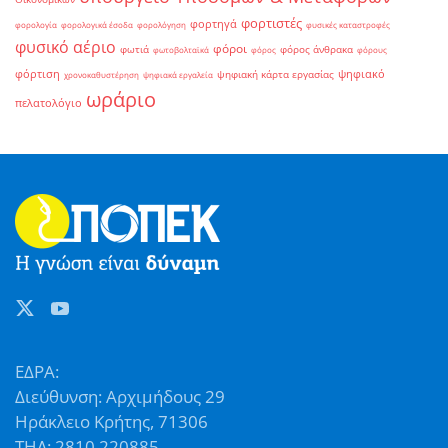
φορτιστές
φορτηγά
φορολογία
φορολογικά έσοδα
φορολόγηση
φυσικές καταστροφές
φυσικό αέριο
φόροι
φωτιά
φόρος άνθρακα
φωτοβολταϊκά
φόρος
φόρους
φόρτιση
ψηφιακό
ψηφιακή κάρτα εργασίας
χρονοκαθυστέρηση
ψηφιακά εργαλεία
ωράριο
πελατολόγιο
ΕΔΡΑ:
Διεύθυνση: Αρχιμήδους 29
Ηράκλειο Κρήτης, 71306
ΤΗΛ: 2810 220885