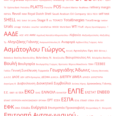
POS
PLATTS
refinery margin
TV
Optima Bank
Petrolina
Porsche
Prudent Warrior
RealNews
Revoil
Royal Dutch Shell
self-test
Saudi Arabian Oil Company
REPSOL
RMM
SECU-TECH
SHELL
TotalEnergies
Stage II
TEXACO
TotalEnergy
SKG
Sokol
Sri Lanka
sts
twitter
Urals
WTI
Yiufi
vintage
Viohalco
voucher
windfall tax
WOOD
World Bank
«Άγιος Χριστόφορος»
΄1
ΑΑΔΕ
Αλβανία
ΑΦΜ
ΑΟΖ
ΑΠΕ
Αγγελική Ναταλία Αδαμοπούλου
Αλεξανδρούπολη
Αλεξιάδης
Αληγιζάκης Γιάννης
Αναφορά
Τρ.
Αναγνωστόπουλος Θ.
Αρβανιτίδης Γιώργος
Ασία
Ασμάτογλου Γιώργος
Αχτσιόγλου Έφη
Αττική
ΒΕΘ
Βέττας Ι.
Βεσυρόπουλος Απ.
Βελετάκης Ν.
Βαλκάνια
Βασίλης Βασιλειάδης
Βενεζουέλα
Βιλιάρδος Βασίλης
Βουλή
Βουλγαρία
ΓΣΕΒΕΕ
Βουλγαρίδης Γιώργος
Βρετανία
Βόρεια Μακεδονία
ΓΕΜΗ
Γεωργιάδης Άδωνις
Γενική Συνέλευση
Γερμανία
Γαλλία
Γιάννης Θεοτοκάς
ΔΙΕΠΠΥ
ΔΙΜΕΑ
ΔΑΟΕ
ΔΕΣΦΑ
Δ.Α.Ο.Ε.
ΔΕΗ
ΔΕΠΑ Εμπορίας
ΔΙ.Μ.Ε.Α.
ΔΙΥΛΙΣΗ
ΔΙΥΛΙΣΤΗΡΙΑ
Διοικητικό Συμβούλιο
Διαβούλευση
Δρακακάκης Γιάννης
Δαγούμας Θ.
Δούκας Χάρης
ΕΛΠΕ
ΕΚΟ
ΕΝΒΕΘ
ΕΛΙΝΟΙΛ
ΕΛΣΤΑΤ
Ε.Ε.
ΕΕΑ
ΕΒΕΠ
ΕΕ
ΕΛΑΣ
ΕΛΛΑΚΤΩΡ
ΕΣΠΑ
ΕΡΤ
ΕΣΕΚ
ΕΠΑΝΤ
ΕΠΙΤΡΟΠΗ ΑΝΤΑΓΩΝΙΣΜΟΥ
ΕΡΓΑΝΗ
ΕΣΥΔ
ΕΤΕΑΕΠ
ΕΤΕΚΑ
ΕΤΕπ
ΕΥΠ
ΕΦΚ
Ενέργεια
Επιστρεπτέα Προκαταβολή
Ελλάδα
ΕΦΚΑ
Επιτροπάκης Π.
Επιτροπή
Επιτροπή Ανταγωνισμού