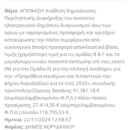
Θέμα:
ΑΠΟΦΑΣΗ Ανάθεση δημοσίευσης
Περιληπτικής Διακήρυξης του ανοικτού
ηλεκτρονικού δημόσιου διαγωνισμού άνω των
ορίων με σφραγισμένες προσφορές και κριτήριο
κατακύρωσης την πλέον συμφέρουσα από
οικονομική άποψη προσφορά αποκλειστικά βάσει
τιμής (χαμηλότερη τιμή για τις ομάδες Β & Γ και το
μεγαλύτερο ενιαίο ποσοστό έκπτωσης επί τοις εκατό
(%) για την Ομάδα Α) για την επιλογή αναδόχου για
την: «Προμήθεια καυσίμων και λιπαντικών του
Δήμου Κορυδαλλού για το έτος 2025», συνολικής
προϋπολογιζόμενης δαπάνης 91.381,18 €
(συμπεριλαμβανομένου Φ.Π.Α.) πλέον ποσού
προαίρεσης 27.414,35 € (συμπεριλαμβανομένου
Φ.Π.Α.) σύνολο 118.795,53 €.
Ημ/νια:
22/11/2024 12:58:57
Φορέας:
ΔΗΜΟΣ ΚΟΡΥΔΑΛΛΟΥ