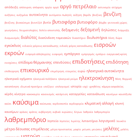
αργό πετρέλαιο
απόδειξη
απόσυρση
απόφαση
αργία
αργό
αστυνομία
ατύχημα
βενζίνη
αυτοκίνητα
αυξήσεις
αυξημένα
αυτόματοι πωλητές
αύξηση
βαρέλι
βενζίνες
βυτιοφόρα
βυτιοφόρο
βυτίο
βενζίνης
βιοκαύσιμα
βιοντίζελ
βόμβα
γειτονικές χώρες
δεξαμενή
δεξαμενές
δηλώσεις
γεωτρήσεις
δειγματοληψίες
δελτίο αποστολής
διάρρηξη
διαλύτες
διυλιστήρια
διασύνδεση ταμειακών
διαγωνισμός
δικαστήριο
δόση
δώρα
εισροών
εγκύκλιος
ειδικούς φόρους κατανάλωσης
ειδικός φόρος κατανάλωσης
εκροών
εμπάργκο
εισφορά αλληλεγγύης
εισφορές
εμπρησμός
εμπόριο
ενεργειακή κρίση
επιδοτήσεις
επιδότηση
επίδομα θέρμανσης
επενδύσεις
ενισχύσεις
επικουρικό
ηλεκτρικά αυτοκίνητα
ευρώ
επιθεώρηση
επιμέτρηση
εταιρείες
ηλεκτροκίνηση
ηλεκτρικά οχήματα
ηλεκτρικά ποδήλατα
ηλεκτρικό ρεύμα
θέση
θερμική
ιστορία
καταπόνηση
ιδιωτικά πρατήρια
ισοζύγιο
ισολογισμοί
ισχύ
ιχνηθέτης
κάμερα ασφαλείας
κέρδη
κίνητρα
καταγγελίες
κατανάλωση
κακοκαιρία
κανονισμός
κατάρτιση
καυσίμων
καυσόξυλα
καύσιμα
κλιματική αλλαγή
κλοπή
καύσι
καύσωνας
κερδοσκοπία
κερδοφορία
καυσίμων
κράνος
κράτος
κυβέρνηση
κυβικά
κυρώσεις
λίτρων
λαθραία
λαθρεμπορία
λαθρεμπόριο
λογισμικό
ληστεία
λιπαντήρια
ληστείες
λιγνίτης
λουκέτο
μελέτες
μέτρα δέουσας επιμέλειας
μέτρα προστασίας
μαφία
μείωση
μειώσεις
μελέτη
μητρώα
ναυτιλιακό
μπαταρίες
μεταφορικές
μικρόβια
μικτά κλιμάκια
μπαταρία