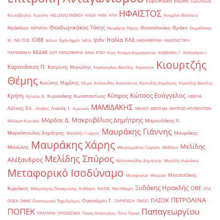
Ευρωπαϊκή Ένωση
Ευρωπαϊκό
ΗΦΑΙΣΤΟΣ
Κοινοβούλιο
Ευρώπη
ΗELLENiQ ENERGY
ΗΛΕΙΑ
ΗΜΑ
ΗΠΑ
Ηνωμένο Βασίλειο
Θεοδωρικάκος Τάκης
Ηράκλειο
Θεσσαλονίκη
Θράκη
ΘΕΡΜΟΙΛ
Θεοχάρης Χάρης
Θωμαδάκης
Ιταλία
ΙΟΒΕ
Ιράν
ΚΑΔ
Μ.
ΙΝΕ-ΓΣΕΕ
Ικόνιο
Ιλχάν Αχμέτ
Ινδία
ΚΑΘΗΜΕΡΙΝΗ
ΚΑΝΟΝΙΣΤΙΚΗ
ΚΕΔΑΚ
ΠΑΡΕΜΒΑΣΗ
ΚΕΠ
ΚΕΡΔΟΦΟΡΙΑ
ΚΙΝΑ
ΚΤΕΟ
Κίνα
Κίνημα Δημοκρατίας
Καββαθάς Γ.
Καλογήρου Ι.
Κιουρτζής
Καρανάσιος Π.
Κατρίνης Μανώλης
Κεγκέρογλου Βασίλης
Κερατσίνι
Θέμης
Κιούσης Μιχάλης
Κλίμα
Κολοκυθάς Αναστάσιος
Κονταξής Δημήτρης
Κορκίδης Βασίλης
Κώτσος Ευάγγελος
Κύπρος
Κρήτη
Κυρανάκης Κωνσταντίνος
Κρίντας Θ.
ΛΙΒΕΡΙΑ
ΜΑΜΙΔΑΚΗΣ
Λάτσης Σπ.
Λιανός Ι.
Λέσβος
Λιμενικό
ΜΕΛΚΟ
ΜΕΡΙΣΜΑ
ΜΗΤΡΩΟ ΑΠΟΒΛΗΤΩΝ
Μακρυβέλιος Δημήτρης
Μάρδας Δ.
Μαμουλάκης Χ.
Μάλαμα Κυριακή
Μαυράκης Γιάννης
Μαρκόπουλος Δημήτρης
Μαυράκης
Μασαλής Γιώργος
Μαυράκης Χάρης
Μελίδης
Μανώλης
Μαυρομμάτης Γιώργος
Μεθάνιο
Μελίδης Σπύρος
Αλέξανδρος
Μελισσανίδης Δημήτρης
Μερελής Κυριάκος
Μεταφορικό Ισοδύναμο
Μητσοτάκης
Μεταφορών
Μητρώο
Ξυδάκης Ηρακλής
ΟΒΕ
Κυριάκος
Μπόμπορης Παναγιώτης
Ν.Μάκρη
ΝΑΞΟΣ
Νέα Μάκρη
ΟΓΑ
ΠΕΤΡΟΛΙΝΑ
ΠΑΣΟΚ
Οικονόμου Γ.
ΟΟΣΑ
ΟΦΑΕ
Οικονομικός Ταχυδρόμος
ΠΑΡΑΤΑΣΗ
ΠΑΡΙΣΙ
ΠΟΠΕΚ
Παπαγεωργίου
ΠΡΑΤΗΡΙΑ
ΠΡΟΘΕΣΜΙΑ
Πάνας Απόστολος
Πέτη Πέρκα