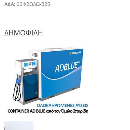
ΑΔΑ:
66Φ2ΩΛΩ-Β25
ΔΗΜΟΦΙΛΗ