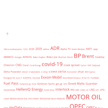
ADR
2035
ANT1
2030
Alpha TV
app
'άδεια κυκλοφορίας
1202
adblue
Andre Bledjian
BP
Brent
ARAMCO
AVINOIL
Biden Joe
Cedefop
Autogas
Baker Hughes
BlueFuel
Bosch
covid-19
CNG
Chevron
crack spread
Coral
Coral Energy
Cyclon
DAF
Dailymail
Delta Poseidon
e-ΕΦΚΑ
EBITDA
eFuel
diesel
e-katanalotis
e-shop
Economist
EKO Cyprus
Exxon-Mobil
Energean Oil
euro 5
EUROPOL
Eurostat
ExxonMobil Κύπρου
fit for 55
FuelMate
Fuel Pass
Greek Mafia
Guardian
Goldman Sachs
gov.gr
fuelprices.gr
fund
GPS
HelleniQ Energy
interlock
LNG
IRIS
LPG
Handelsblatt
Inside Story
kWh
LANA
LG
LPC
MOTOR OIL
Lukoil
Mediterranean Gas
mini market
Mohammad Sanusi Barkindo
OPEC
myData
OPEC+
Mytilineos
MWh
myΘέρμανση
newsauto.gr
OIL ONE
Open