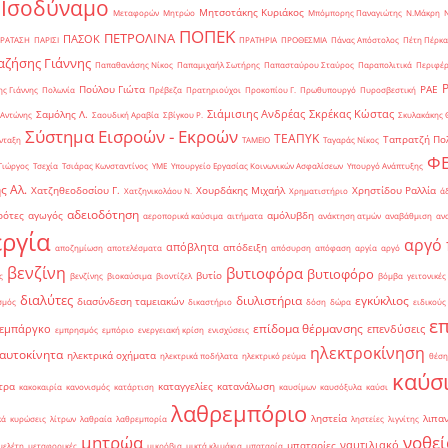
 Ισοδύναμο
Μητσοτάκης Κυριάκος
Μεταφορών
Μητρώο
Μπόμπορης Παναγιώτης
Ν.Μάκρη
ΠΟΠΕΚ
ΠΕΤΡΟΛΙΝΑ
ΠΑΣΟΚ
ΡΑΤΑΣΗ
ΠΑΡΙΣΙ
ΠΡΑΤΗΡΙΑ
ΠΡΟΘΕΣΜΙΑ
Πάνας Απόστολος
Πέτη Πέρκα
ζήσης Γιάννης
Παπαθανάσης Νίκος
Παπαμιχαήλ Σωτήρης
Παπασταύρου Σταύρος
Παραπολιτικά
Περιφέρ
Πούλου Γιώτα
ΡΑΕ
ς Γιάννης
Πολωνία
Πρέβεζα
Πρατηριούχοι
Προκοπίου Γ.
Πρωθυπουργό
Πυροσβεστική
Σιάμισιης Ανδρέας
Σκρέκας Κώστας
Σαμόλης Λ.
 Αντώνης
Σαουδική Αραβία
Σβίγκου Ρ.
Σκυλακάκης 
Σύστημα Εισροών - Εκροών
ΤΕΑΠΥΚ
Ταπρατζή Πο
νταξη
ΤΑΜΕΙΟ
Ταγαράς Νίκος
Φ
Γιώργος
Τσεχία
Τσιάρας Κωνσταντίνος
ΥΜΕ
Υπουργείο Εργασίας Κοινωνικών Ασφαλίσεων
Υπουργό Ανάπτυξης
ς Αλ.
Χατζηθεοδοσίου Γ.
Χουρδάκης Μιχαήλ
Χρηστίδου Ραλλία
Χατζηνικολάου Ν.
Χρηματιστήριο
ά
αδειοδότηση
ρότες
αγωγός
αμόλυβδη
αεροπορικά καύσιμα
αιτήματα
ανάκτηση ατμών
αναβάθμιση
αν
ργία
αργό 
απόβλητα
απόδειξη
αποζημίωση
αποτελέσματα
απόσυρση
απόφαση
αργία
αργό
βενζίνη
βυτιοφόρα
βυτιοφόρο
βυτίο
ς
βενζίνης
βιοκαύσιμα
βιοντίζελ
βόμβα
γειτονικές
διαλύτες
διυλιστήρια
εγκύκλιος
διασύνδεση ταμειακών
σμός
δικαστήριο
δόση
δώρα
ειδικούς
ε
επίδομα θέρμανσης
εμπάργκο
επενδύσεις
εμπρησμός
εμπόριο
ενεργειακή κρίση
ενισχύσεις
ηλεκτροκίνηση
 αυτοκίνητα
ηλεκτρικά οχήματα
ηλεκτρικά ποδήλατα
ηλεκτρικό ρεύμα
θέση
καύσ
τρα
καταγγελίες
κατανάλωση
κακοκαιρία
κανονισμός
κατάρτιση
καυσίμων
καυσόξυλα
καύσι
λαθρεμπόριο
ληστεία
λιπα
κά
κυρώσεις
λίτρων
λαθραία
λαθρεμπορία
ληστείες
λιγνίτης
νοθεί
μητρώα
ναυτιλιακό
μπαταρίες
μελέτη
μεταφορικές
μικρόβια
μικτά κλιμάκια
μπαταρία