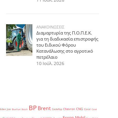
ΑΝΑΚΟΙΝΩΣΕΙΣ
Διαμαρτυρία της Π.Ο.Π.Ε.Κ.
για τη διαδικασία επιστροφής
του Ειδικού Φόρου
Κατανάλωσης στο αγροτικό
πετρέλαιο
10 Ιούλ. 2026
BP
Brent
CNG
Chevron
Biden Joe
Cedefop
Coral
BlueFuel
Bosch
Coral
Exxon-Mobil