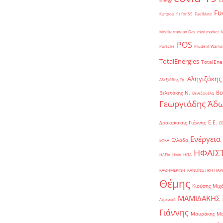
Energy
Fu
Κύπρου
fit for 55
FuelMate
Mediterranean Gas
mini market
POS
Porsche
Prudent Warrio
TotalEnergies
TotalEne
Αληγιζάκης
Αλεξιάδης Τρ.
Βε
Βελετάκης Ν.
Βενεζουέλα
Γεωργιάδης Άδω
Ε.Ε.
Δρακακάκης Γιάννης
Ε
Ενέργεια
Ελλάδα
ΕΦΚΑ
ΗΦΑΙΣ
ΗΛΕΙΑ
ΗΜΑ
ΗΠΑ
ΚΑΘΗΜΕΡΙΝΗ
ΚΑΝΟΝΙΣΤΙΚΗ ΠΑ
Θέμης
Κιούσης Μιχ
ΜΑΜΙΔΑΚΗΣ
Λιμενικό
Γιάννης
Μαυράκης Μ