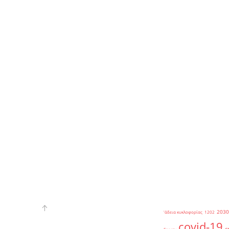
2030
'άδεια κυκλοφορίας
1202
covid-19
c