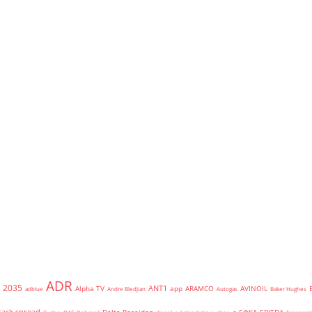
ADR
2035
ANT1
Alpha TV
app
ARAMCO
AVINOIL
adblue
Andre Bledjian
Autogas
Baker Hughes
rack spread