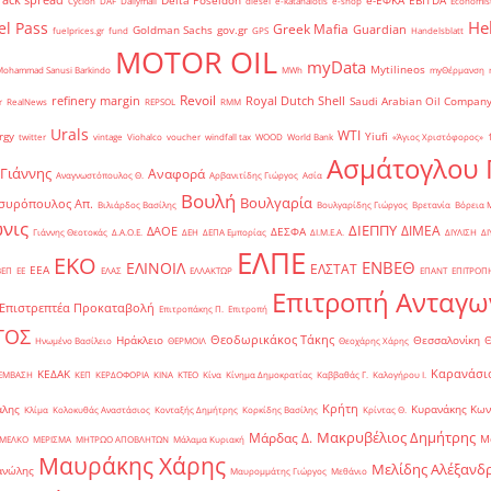
Delta Poseidon
e-ΕΦΚΑ
EBITDA
Cyclon
DAF
Dailymail
diesel
e-katanalotis
e-shop
Economis
He
el Pass
Greek Mafia
Guardian
Goldman Sachs
gov.gr
fuelprices.gr
fund
GPS
Handelsblatt
MOTOR OIL
myData
Mytilineos
Mohammad Sanusi Barkindo
MWh
myΘέρμανση
Revoil
refinery margin
Royal Dutch Shell
Saudi Arabian Oil Compan
r
RealNews
REPSOL
RMM
Urals
WTI
rgy
Yiufi
twitter
vintage
Viohalco
voucher
windfall tax
WOOD
World Bank
«Άγιος Χριστόφορος»
΄
Ασμάτογλου 
 Γιάννης
Αναφορά
Αναγνωστόπουλος Θ.
Αρβανιτίδης Γιώργος
Ασία
Βουλή
Βουλγαρία
συρόπουλος Απ.
Βιλιάρδος Βασίλης
Βουλγαρίδης Γιώργος
Βρετανία
Βόρεια 
νις
ΔΙΕΠΠΥ
ΔΙΜΕΑ
ΔΑΟΕ
ΔΕΣΦΑ
Γιάννης Θεοτοκάς
Δ.Α.Ο.Ε.
ΔΕΗ
ΔΕΠΑ Εμπορίας
ΔΙ.Μ.Ε.Α.
ΔΙΥΛΙΣΗ
ΔΙ
ΕΛΠΕ
ΕΚΟ
ΕΝΒΕΘ
ΕΛΙΝΟΙΛ
ΕΛΣΤΑΤ
ΕΕΑ
ΒΕΠ
ΕΕ
ΕΛΑΣ
ΕΛΛΑΚΤΩΡ
ΕΠΑΝΤ
ΕΠΙΤΡΟΠ
Επιτροπή Ανταγω
Επιστρεπτέα Προκαταβολή
Επιτροπάκης Π.
Επιτροπή
ΤΟΣ
Θεοδωρικάκος Τάκης
Ηράκλειο
Θεσσαλονίκη
Ηνωμένο Βασίλειο
ΘΕΡΜΟΙΛ
Θεοχάρης Χάρης
Καρανάσιο
ΚΕΔΑΚ
ΡΕΜΒΑΣΗ
ΚΕΠ
ΚΕΡΔΟΦΟΡΙΑ
ΚΙΝΑ
ΚΤΕΟ
Κίνα
Κίνημα Δημοκρατίας
Καββαθάς Γ.
Καλογήρου Ι.
Κρήτη
άλης
Κυρανάκης Κων
Κλίμα
Κολοκυθάς Αναστάσιος
Κονταξής Δημήτρης
Κορκίδης Βασίλης
Κρίντας Θ.
Μακρυβέλιος Δημήτρης
Μάρδας Δ.
Μ
ΜΕΛΚΟ
ΜΕΡΙΣΜΑ
ΜΗΤΡΩΟ ΑΠΟΒΛΗΤΩΝ
Μάλαμα Κυριακή
Μαυράκης Χάρης
Μελίδης Αλέξανδ
ανώλης
Μαυρομμάτης Γιώργος
Μεθάνιο