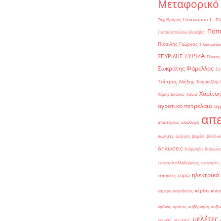
Μεταφορικό
Οικονόμου Γ.
Ταχυδρόμος
ΠΑ
Παπα
Παπαδοπούλου Ελισάβετ
Πιτσιλής Γιώργος
Πλακιωτάκη
ΣΥΡΙΖΑ
ΣΠΥΡΙΔΗΣ
Σάκκος
Σωκράτης Φάμελλος
Σύ
Τσίπρας Αλέξης
Τσαμπαζλής 
Χαρίτση
Χάρης Δούκας
Χανιά
αγροτικό πετρέλαιο
αγ
απε
απαιτήσεις
απαλλαγή
πωλητές
αύξηση
βαρέλι
βενζίνε
δηλώσεις
διάρρηξη
διαγωνι
εισφορά αλληλεγγύης
εισφορές
ηλεκτρικά
ευρώ
εταιρείες
κέρδη
κίνη
κάμερα ασφαλείας
κράνος
κράτος
κυβέρνηση
κυβι
μελέτες
μείωση
μειώσεις