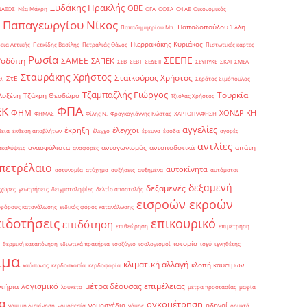
Ξυδάκης Ηρακλής
ΟΒΕ
ΝΑΞΟΣ
Νέα Μάκρη
ΟΓΑ
ΟΟΣΑ
ΟΦΑΕ
Οικονομικός
Παπαγεωργίου Νίκος
Παπαδοπούλου Έλλη
Παπαδημητρίου Μπ.
Πιερρακάκης Κυριάκος
εια Αττικής
Πετκίδης Βασίλης
Πετραλιάς Θάνος
Πιστωτικές κάρτες
Ρωσία
ΣΕΕΠΕ
Ροδόπη
ΣΑΜΕΕ
ΣΑΠΕΚ
ΣΕΒ
ΣΕΒΤ
ΣΕΔΕ ΙΙ
ΣΕΥΠΥΚΕ
ΣΚΑΙ
ΣΜΕΑ
Σταυράκης Χρήστος
Σταϊκούρας Χρήστος
ΣτΕ
Θ.
Στράτος Σιμόπουλος
Τζαμπαζλής Γιώργος
Τουρκία
λυξένη
Τζάκρη Θεοδώρα
Τζιόλας Χρήστος
ΦΠΑ
ΕΚ
ΦΗΜ
ΧΟΝΔΡΙΚΗ
ΦΗΜΑΣ
Φίλης Ν.
Φραγκογιάννης Κώστας
ΧΑΡΤΟΓΡΑΦΗΣΗ
αγγελίες
έκρηξη
έλεγχοι
δεια
έκθεση αποβλήτων
έλεγχο
έρευνα
έσοδα
αγορές
αντλίες
ανασφάλιστα
ανταγωνισμός
ανταποδοτικά
απάτη
ακαλύψεις
αναφορές
πετρέλαιο
αυτοκίνητα
αστυνομία
ατύχημα
αυξήσεις
αυξημένα
αυτόματοι
δεξαμενή
δεξαμενές
 χώρες
γεωτρήσεις
δειγματοληψίες
δελτίο αποστολής
εισροών εκροών
 φόρους κατανάλωσης
ειδικός φόρος κατανάλωσης
πιδοτήσεις
επικουρικό
επιδότηση
επιθεώρηση
επιμέτρηση
ιστορία
θερμική καταπόνηση
ιδιωτικά πρατήρια
ισοζύγιο
ισολογισμοί
ισχύ
ιχνηθέτης
ιμα
κλιματική αλλαγή
κλοπή καυσίμων
καύσωνας
κερδοσκοπία
κερδοφορία
μέτρα δέουσας επιμέλειας
λογισμικό
ντήρια
λουκέτο
μέτρα προστασίας
μαφία
α
ογκομέτρηση
νομοσχέδιο
οδηγοί
νομιμη διακίνηση
νομοθεσία
νόμος
ορυκτά