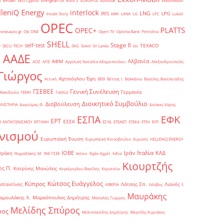
eFuel
t
EKO Cyprus
Energean Oil
euro 5
EUROPOL
Eurostat
ExxonMobil
lleniQ Energy
interlock
LNG
IRIS
LPG
Inside Story
kWh
LANA
LG
LPC
Lukoil
OPEC
PLATTS
OPEC+
newsauto.gr
OIL ONE
Open TV
Optima Bank
Petrolina
SHELL
Stage II
self-test
y
TEXACO
SECU-TECH
SKG
Sokol
Sri Lanka
sts
ΑΑΔΕ
Αλβανία
ΑΦΜ
1
ΑΟΖ
ΑΠΕ
Αγγελική Ναταλία Αδαμοπούλου
Αλεξανδρούπολη
Γιώργος
Αχτσιόγλου Έφη
Αττική
ΒΕΘ
Βέττας Ι.
Βαλκάνια
Βασίλης Βασιλειάδης
Γενική Συνέλευση
ΓΣΕΒΕΕ
Γερμανία
Μακεδονία
ΓΕΜΗ
Γαλλία
Διοικητικό Συμβούλιο
Διαβούλευση
ΥΛΙΣΤΗΡΙΑ
Δαγούμας Θ.
Δούκας Χάρης
ΕΦΚ
ΕΣΠΑ
ΕΡΤ
ΕΣΕΚ
Η ΑΝΤΑΓΩΝΙΣΜΟΥ
ΕΡΓΑΝΗ
ΕΣΥΔ
ΕΤΕΑΕΠ
ΕΤΕΚΑ
ΕΤΕπ
ΕΥΠ
νισμού
Ευρωπαϊκή Ένωση
Ευρωπαϊκό Κοινοβούλιο
Ευρώπη
ΗELLENiQ ENERGY
Ιταλία
ΙΟΒΕ
Ιράν
ΚΑΔ
Θράκη
Θωμαδάκης Μ.
ΙΝΕ-ΓΣΕΕ
Ικόνιο
Ιλχάν Αχμέτ
Ινδία
Κιουρτζής
ς Π.
Κατρίνης Μανώλης
Κεγκέρογλου Βασίλης
Κερατσίνι
Κώτσος Ευάγγελος
Κύπρος
σταντίνος
Λάτσης Σπ.
Λιανός Ι.
ΛΙΒΕΡΙΑ
Λέσβος
Μαυράκης
αμουλάκης Χ.
Μαρκόπουλος Δημήτρης
Μασαλής Γιώργος
Μελίδης Σπύρος
ρος
Μελισσανίδης Δημήτρης
Μερελής Κυριάκος